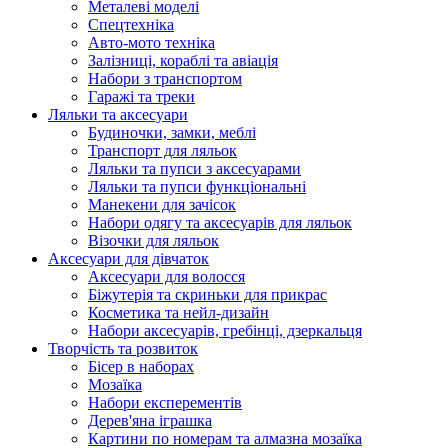
Металеві моделі
Спецтехніка
Авто-мото техніка
Залізниці, кораблі та авіація
Набори з транспортом
Гаражі та треки
Ляльки та аксесуари
Будиночки, замки, меблі
Транспорт для ляльок
Ляльки та пупси з аксесуарами
Ляльки та пупси функціональні
Манекени для зачісок
Набори одягу та аксесуарів для ляльок
Візочки для ляльок
Аксесуари для дівчаток
Аксесуари для волосся
Біжутерія та скриньки для прикрас
Косметика та нейл-дизайн
Набори аксесуарів, гребінці, дзеркальця
Творчість та розвиток
Бісер в наборах
Мозаїка
Набори експерементів
Дерев'яна іграшка
Картини по номерам та алмазна мозаїка