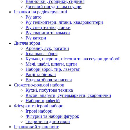
Ванночки , горщики, сидіння
Дитячий посуд та аксесуари
Іграшки на радіокеруванні
Р/у авто
Р/у гелікоптери, літаки, квадрокоптери
Р/у спецтехніка, танки
Р/у тварини та комахи
Р/у катери
Дитяча зброя
Арбалет, лук, рогатки
Іграшкова зброя
Кульки, патрони, пістони та аксесуари до зброї
Мечі, шаблі, шпаги, щити
Набори зброї, тир, лазертаг
Рації та біноклі
Водяна зброя та насоси
Сюжетно-рольові набори
Кухні, побутова техніка
Касові апарати, супермаркети, скарбнички
Набори професій
Фігурки та ігрові набори
Ігрові набори
Фігурки та набори фігурок
Тварини та динозаври
Іграшковий транспорт