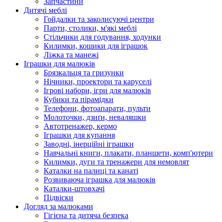
Запчастини
Дитячі меблі
Гойдалки та заколисуючі центри
Парти, столики, м'які меблі
Стільчики для годування, ходунки
Килимки, кошики для іграшок
Ліжка та манежі
Іграшки для малюків
Брязкальця та гризунки
Нічники, проектори та каруселі
Ігрові набори, ігри для малюків
Кубики та пірамідки
Телефони, фотоапарати, пульти
Молоточки, дзиґи, неваляшки
Автотренажер, кермо
Іграшки для купання
Заводні, інерційні іграшки
Навчальні книги, плакати, планшети, комп'ютери
Килимки, дуги та тренажери для немовлят
Каталки на палиці та канаті
Розвиваюча іграшка для малюків
Каталки-штовхачі
Підвіски
Догляд за малюками
Гігієна та дитяча безпека