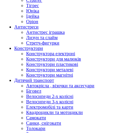
Стратег
Тігрес
Юніка
Ідейка
Оріон
Антистреси
Антистрес іграшка
Лизун та слайм
Стретч-фигурки
Конструктори
Конструктора електроні
Конструктори для малюків
Конструктори пластикові
Конструктори металеві
Конструктори магнітні
Дитячий транспорт
Автокрісла , візочки та аксесуари
Біговел
Велосипеди 2-х колісні
Велосипеди 3-х колісні
Електромобілі та карти
Квадроцикли та мотоцикли
Самокати
Санки, снігокати
Толокари