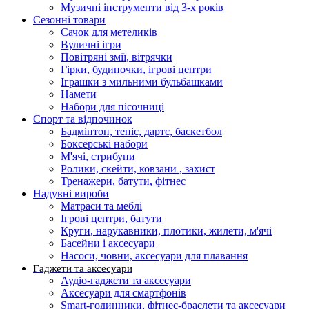
Музичні інструменти від 3-х років
Сезонні товари
Сачок для метеликів
Вуличні ігри
Повітряні змії, вітрячки
Гірки, будиночки, ігрові центри
Іграшки з мильними бульбашками
Намети
Набори для пісочниці
Спорт та відпочинок
Бадмінтон, теніс, дартс, баскетбол
Боксерські набори
М'ячі, стрибуни
Ролики, скейти, ковзани , захист
Тренажери, батути, фітнес
Надувні вироби
Матраси та меблі
Ігрові центри, батути
Круги, нарукавники, плотики, жилети, м'ячі
Басейни і аксесуари
Насоси, човни, аксесуари для плавання
Гаджети та аксесуари
Аудіо-гаджети та аксесуари
Аксесуари для смартфонів
Smart-годинники, фітнес-браслети та аксесуари