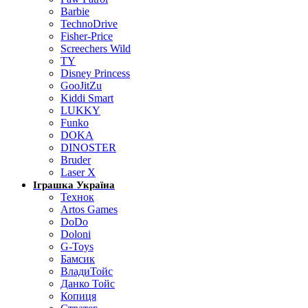
Barbie
TechnoDrive
Fisher-Price
Screechers Wild
TY
Disney Princess
GooJitZu
Kiddi Smart
LUKKY
Funko
DOKA
DINOSTER
Bruder
Laser X
Іграшка Україна
Технок
Artos Games
DoDo
Doloni
G-Toys
Бамсик
ВладиТойс
Данко Тойс
Копиця