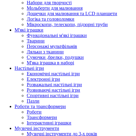
Набори для творчості
Мольберти для малювання
Дощечки для малювання та LCD планшети
Логіка та головоломки
Мікроскопи, телескопи, підзорні труби
М'які іграшки
Функціональні м'які іграшки
Тварини
Персонажі мультфільмів
Ляльки з тканини
Сумочки ,брелки, подушки
М'яка іграшка в наборі
Настільні ігри
Економічні настільні ігри
Електронні ігри
Розважальні настільні ігри
Розвиваючі настільні ігри
Спортивні настільні ігри
Пазли
Роботи та трансформери
Роботи
Трансформери
Інтерактивні іграшки
Музичні інструменти
Музичні інструменти до 3-х років