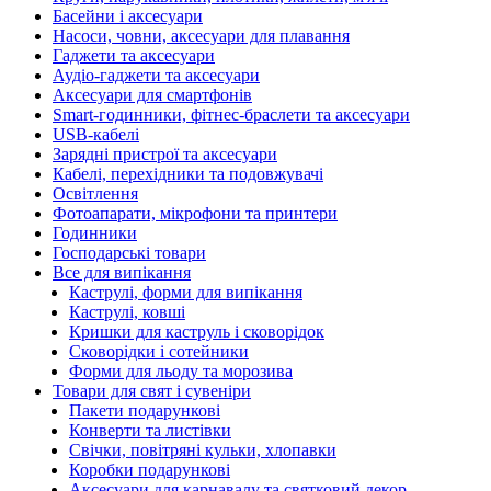
Басейни і аксесуари
Насоси, човни, аксесуари для плавання
Гаджети та аксесуари
Аудіо-гаджети та аксесуари
Аксесуари для смартфонів
Smart-годинники, фітнес-браслети та аксесуари
USB-кабелі
Зарядні пристрої та аксесуари
Кабелі, перехідники та подовжувачі
Освітлення
Фотоапарати, мікрофони та принтери
Годинники
Господарські товари
Все для випікання
Каструлі, форми для випікання
Каструлі, ковші
Кришки для каструль і сковорідок
Сковорідки і сотейники
Форми для льоду та морозива
Товари для свят і сувеніри
Пакети подарункові
Конверти та листівки
Свічки, повітряні кульки, хлопавки
Коробки подарункові
Аксесуари для карнавалу та святковий декор