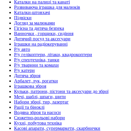
Каталки на палиці та канаті
Розвиваюча іграшка для малюків
Каталки-штовхачі
Підвіски
Догляд за малюками
Гігієна та дитяча безпека
Ванночки , горщики, сидіння
Дитячий посуд та аксесуари
Іграшки на радіокеруванні
Р/у авто
Р/у гелікоптери, літаки, квадрокоптери
Р/у спецтехніка, танки
Р/у тварини та комахи
Р/у катери
Дитяча зброя
Арбалет, лук, рогатки
Іграшкова зброя
Кульки, патрони, пістони та аксесуари до зброї
Мечі, шаблі, шпаги, щити
Набори зброї, тир, лазертаг
Рації та біноклі
Водяна зброя та насоси
Сюжетно-рольові набори
Кухні, побутова техніка
Касові апарати, супермаркети, скарбнички