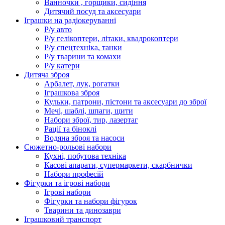
Ванночки , горщики, сидіння
Дитячий посуд та аксесуари
Іграшки на радіокеруванні
Р/у авто
Р/у гелікоптери, літаки, квадрокоптери
Р/у спецтехніка, танки
Р/у тварини та комахи
Р/у катери
Дитяча зброя
Арбалет, лук, рогатки
Іграшкова зброя
Кульки, патрони, пістони та аксесуари до зброї
Мечі, шаблі, шпаги, щити
Набори зброї, тир, лазертаг
Рації та біноклі
Водяна зброя та насоси
Сюжетно-рольові набори
Кухні, побутова техніка
Касові апарати, супермаркети, скарбнички
Набори професій
Фігурки та ігрові набори
Ігрові набори
Фігурки та набори фігурок
Тварини та динозаври
Іграшковий транспорт