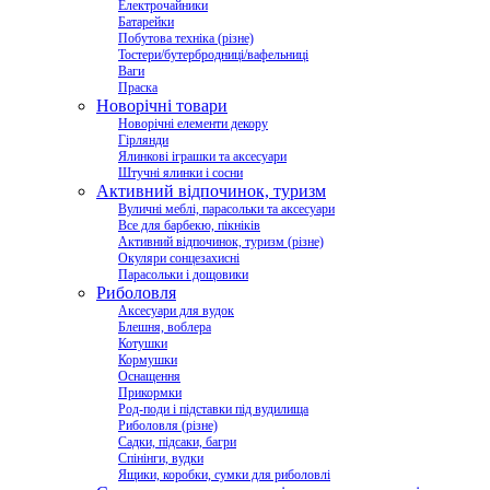
Електрочайники
Батарейки
Побутова техніка (різне)
Тостери/бутербродниці/вафельниці
Ваги
Праска
Новорічні товари
Новорічні елементи декору
Гірлянди
Ялинкові іграшки та аксесуари
Штучні ялинки і сосни
Активний відпочинок, туризм
Вуличні меблі, парасольки та аксесуари
Все для барбекю, пікніків
Активний відпочинок, туризм (різне)
Окуляри сонцезахисні
Парасольки і дощовики
Риболовля
Аксесуари для вудок
Блешня, воблера
Котушки
Кормушки
Оснащення
Прикормки
Род-поди і підставки під вудилища
Риболовля (різне)
Садки, підсаки, багри
Спінінги, вудки
Ящики, коробки, сумки для риболовлі