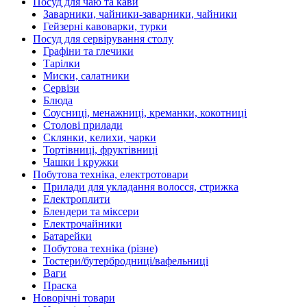
Посуд для чаю та кави
Заварники, чайники-заварники, чайники
Гейзерні кавоварки, турки
Посуд для сервірування столу
Графіни та глечики
Тарілки
Миски, салатники
Сервізи
Блюда
Соусниці, менажниці, креманки, кокотниці
Столові прилади
Склянки, келихи, чарки
Тортівниці, фруктівниці
Чашки і кружки
Побутова техніка, електротовари
Прилади для укладання волосся, стрижка
Електроплити
Блендери та міксери
Електрочайники
Батарейки
Побутова техніка (різне)
Тостери/бутербродниці/вафельниці
Ваги
Праска
Новорічні товари