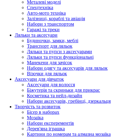
Металеві моделі
Спецтехніка
Авто-мото техніка
Залізниці, кораблі та авіація
Набори з транспортом
Гаражі та треки
Ляльки та аксесуари
Будиночки, замки, меблі
Транспорт для ляльок
Ляльки та пупси з аксесуарами
Ляльки та пупси функціональні
Манекени для зачісок
Набори одягу та аксесуарів для ляльок
Візочки для ляльок
Аксесуари для дівчаток
Аксесуари для волосся
Біжутерія та скриньки для прикрас
Косметика та нейл-дизайн
Набори аксесуарів, гребінці, дзеркальця
Творчість та розвиток
Бісер в наборах
Мозаїка
Набори експерементів
Дерев'яна іграшка
Картини по номерам та алмазна мозаїка