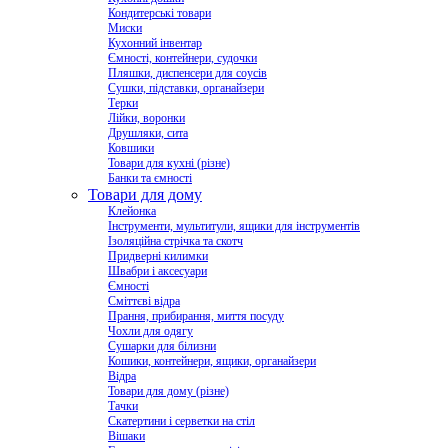
Кондитерські товари
Миски
Кухонний інвентар
Ємності, контейнери, судочки
Пляшки, диспенсери для соусів
Сушки, підставки, органайзери
Терки
Лійки, воронки
Друшляки, сита
Ковшики
Товари для кухні (різне)
Банки та ємності
Товари для дому
Клейонка
Інструменти, мультитули, ящики для інструментів
Ізоляційна стрічка та скотч
Придверні килимки
Швабри і аксесуари
Ємності
Сміттєві відра
Прання, прибирання, миття посуду
Чохли для одягу
Сушарки для білизни
Кошики, контейнери, ящики, органайзери
Відра
Товари для дому (різне)
Тачки
Скатертини і серветки на стіл
Вішаки