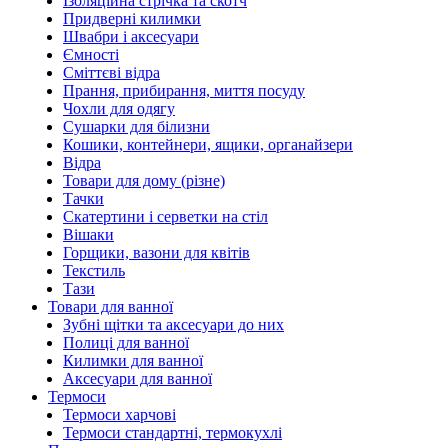
Ізоляційна стрічка та скотч
Придверні килимки
Швабри і аксесуари
Ємності
Сміттєві відра
Прання, прибирання, миття посуду
Чохли для одягу
Сушарки для білизни
Кошики, контейнери, ящики, органайзери
Відра
Товари для дому (різне)
Тачки
Скатертини і серветки на стіл
Вішаки
Горщики, вазони для квітів
Текстиль
Тази
Товари для ванної
Зубні щітки та аксесуари до них
Полиці для ванної
Килимки для ванної
Аксесуари для ванної
Термоси
Термоси харчові
Термоси стандартні, термокухлі