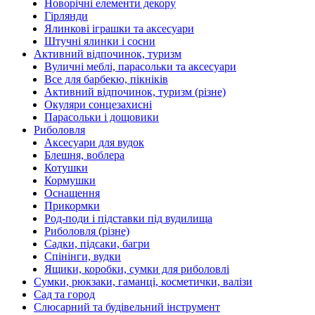
Новорічні елементи декору
Гірлянди
Ялинкові іграшки та аксесуари
Штучні ялинки і сосни
Активний відпочинок, туризм
Вуличні меблі, парасольки та аксесуари
Все для барбекю, пікніків
Активний відпочинок, туризм (різне)
Окуляри сонцезахисні
Парасольки і дощовики
Риболовля
Аксесуари для вудок
Блешня, воблера
Котушки
Кормушки
Оснащення
Прикормки
Род-поди і підставки під вудилища
Риболовля (різне)
Садки, підсаки, багри
Спінінги, вудки
Ящики, коробки, сумки для риболовлі
Сумки, рюкзаки, гаманці, косметички, валізи
Сад та город
Слюсарний та будівельний інструмент