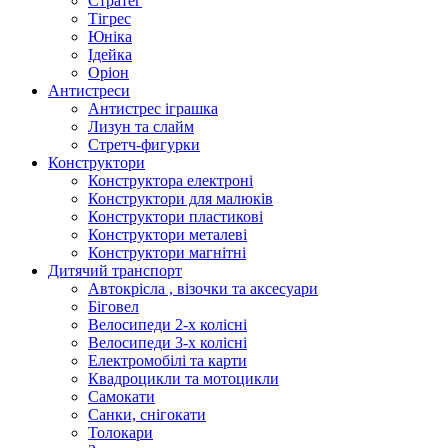
Стратег
Тігрес
Юніка
Ідейка
Оріон
Антистреси
Антистрес іграшка
Лизун та слайм
Стретч-фигурки
Конструктори
Конструктора електроні
Конструктори для малюків
Конструктори пластикові
Конструктори металеві
Конструктори магнітні
Дитячий транспорт
Автокрісла , візочки та аксесуари
Біговел
Велосипеди 2-х колісні
Велосипеди 3-х колісні
Електромобілі та карти
Квадроцикли та мотоцикли
Самокати
Санки, снігокати
Толокари