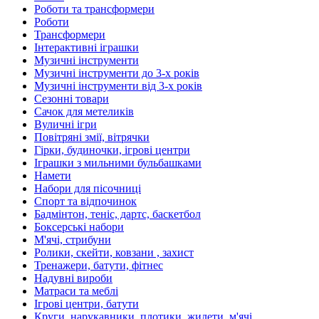
Роботи та трансформери
Роботи
Трансформери
Інтерактивні іграшки
Музичні інструменти
Музичні інструменти до 3-х років
Музичні інструменти від 3-х років
Сезонні товари
Сачок для метеликів
Вуличні ігри
Повітряні змії, вітрячки
Гірки, будиночки, ігрові центри
Іграшки з мильними бульбашками
Намети
Набори для пісочниці
Спорт та відпочинок
Бадмінтон, теніс, дартс, баскетбол
Боксерські набори
М'ячі, стрибуни
Ролики, скейти, ковзани , захист
Тренажери, батути, фітнес
Надувні вироби
Матраси та меблі
Ігрові центри, батути
Круги, нарукавники, плотики, жилети, м'ячі