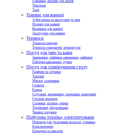
Горщики, вазони для квітів
Текстиль
Тази
Товари для ванної
Зубні щітки та аксесуари до них
Полиці для ванної
Килимки для ванної
Аксесуари для ванної
Термоси
Термоси харчові
Термоси стандартні, термокухлі
Посуд для чаю та кави
Заварники, чайники-заварники, чайники
Гейзерні кавоварки, турки
Посуд для сервірування столу
Графіни та глечики
Тарілки
Миски, салатники
Сервізи
Блюда
Соусниці, менажниці, креманки, кокотниці
Столові прилади
Склянки, келихи, чарки
Тортівниці, фруктівниці
Чашки і кружки
Побутова техніка, електротовари
Прилади для укладання волосся, стрижка
Електроплити
Блендери та міксери