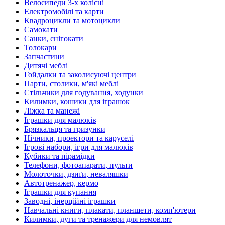
Велосипеди 3-х колісні
Електромобілі та карти
Квадроцикли та мотоцикли
Самокати
Санки, снігокати
Толокари
Запчастини
Дитячі меблі
Гойдалки та заколисуючі центри
Парти, столики, м'які меблі
Стільчики для годування, ходунки
Килимки, кошики для іграшок
Ліжка та манежі
Іграшки для малюків
Брязкальця та гризунки
Нічники, проектори та каруселі
Ігрові набори, ігри для малюків
Кубики та пірамідки
Телефони, фотоапарати, пульти
Молоточки, дзиґи, неваляшки
Автотренажер, кермо
Іграшки для купання
Заводні, інерційні іграшки
Навчальні книги, плакати, планшети, комп'ютери
Килимки, дуги та тренажери для немовлят