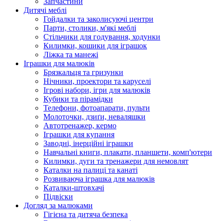
Запчастини
Дитячі меблі
Гойдалки та заколисуючі центри
Парти, столики, м'які меблі
Стільчики для годування, ходунки
Килимки, кошики для іграшок
Ліжка та манежі
Іграшки для малюків
Брязкальця та гризунки
Нічники, проектори та каруселі
Ігрові набори, ігри для малюків
Кубики та пірамідки
Телефони, фотоапарати, пульти
Молоточки, дзиґи, неваляшки
Автотренажер, кермо
Іграшки для купання
Заводні, інерційні іграшки
Навчальні книги, плакати, планшети, комп'ютери
Килимки, дуги та тренажери для немовлят
Каталки на палиці та канаті
Розвиваюча іграшка для малюків
Каталки-штовхачі
Підвіски
Догляд за малюками
Гігієна та дитяча безпека