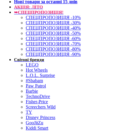
Нові товари за останнi 15 днiв
АКЦІЯ: ЛІТО
➥СПЕЦПРОПОЗИЦІЯ!
СПЕЦПРОПОЗИЦІЯ -10%
СПЕЦПРОПОЗИЦІЯ -30%
СПЕЦПРОПОЗИЦІЯ -40%
СПЕЦПРОПОЗИЦІЯ -50%
СПЕЦПРОПОЗИЦІЯ -60%
СПЕЦПРОПОЗИЦІЯ -70%
СПЕЦПРОПОЗИЦІЯ -80%
СПЕЦПРОПОЗИЦІЯ -90%
Світові бренди
LEGO
Hot Wheels
L.O.L. Surprise
#Sbabam
Paw Patrol
Barbie
TechnoDrive
Fisher-Price
Screechers Wild
TY
Disney Princess
GooJitZu
Kiddi Smart