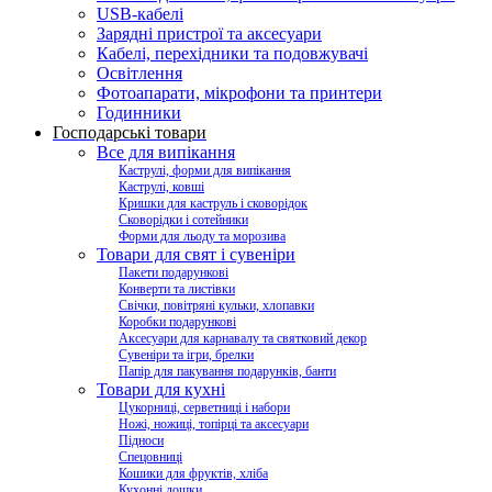
USB-кабелі
Зарядні пристрої та аксесуари
Кабелі, перехідники та подовжувачі
Освітлення
Фотоапарати, мікрофони та принтери
Годинники
Господарські товари
Все для випікання
Каструлі, форми для випікання
Каструлі, ковші
Кришки для каструль і сковорідок
Сковорідки і сотейники
Форми для льоду та морозива
Товари для свят і сувеніри
Пакети подарункові
Конверти та листівки
Свічки, повітряні кульки, хлопавки
Коробки подарункові
Аксесуари для карнавалу та святковий декор
Сувеніри та ігри, брелки
Папір для пакування подарунків, банти
Товари для кухні
Цукорниці, серветниці і набори
Ножі, ножиці, топірці та аксесуари
Підноси
Спецовниці
Кошики для фруктів, хліба
Кухонні дошки