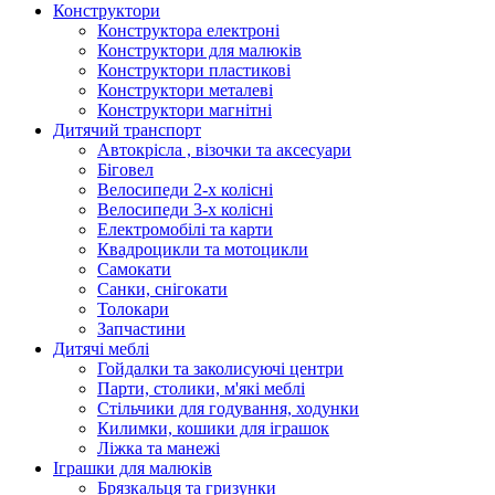
Конструктори
Конструктора електроні
Конструктори для малюків
Конструктори пластикові
Конструктори металеві
Конструктори магнітні
Дитячий транспорт
Автокрісла , візочки та аксесуари
Біговел
Велосипеди 2-х колісні
Велосипеди 3-х колісні
Електромобілі та карти
Квадроцикли та мотоцикли
Самокати
Санки, снігокати
Толокари
Запчастини
Дитячі меблі
Гойдалки та заколисуючі центри
Парти, столики, м'які меблі
Стільчики для годування, ходунки
Килимки, кошики для іграшок
Ліжка та манежі
Іграшки для малюків
Брязкальця та гризунки