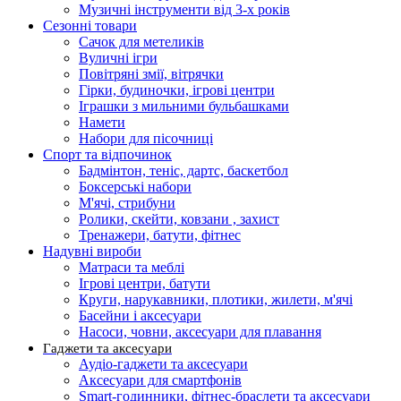
Музичні інструменти від 3-х років
Сезонні товари
Сачок для метеликів
Вуличні ігри
Повітряні змії, вітрячки
Гірки, будиночки, ігрові центри
Іграшки з мильними бульбашками
Намети
Набори для пісочниці
Спорт та відпочинок
Бадмінтон, теніс, дартс, баскетбол
Боксерські набори
М'ячі, стрибуни
Ролики, скейти, ковзани , захист
Тренажери, батути, фітнес
Надувні вироби
Матраси та меблі
Ігрові центри, батути
Круги, нарукавники, плотики, жилети, м'ячі
Басейни і аксесуари
Насоси, човни, аксесуари для плавання
Гаджети та аксесуари
Аудіо-гаджети та аксесуари
Аксесуари для смартфонів
Smart-годинники, фітнес-браслети та аксесуари