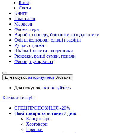
Клей
Скотч
Книги
Пластилін
Маркери
Фломастери
Вироби з паперу, блокноти та щоденники
Олівці кольорові, олівці графітні
Ручки, стрижні
Шкільні зошити, щоденники
Рюкзаки, ранці сумки, пенали
Фарби, гуаш, кисті
Для покупок
авторизуйтесь
0
товарів
Для покупок
авторизуйтесь
Каталог товарів
СПЕЦПРОПОЗИЦІЯ -20%
Нові товари за останнi 7 днiв
Канцтовари
Хозтовари
Іграшки