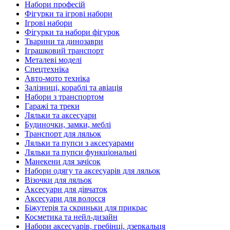
Набори професій
Фігурки та ігрові набори
Ігрові набори
Фігурки та набори фігурок
Тварини та динозаври
Іграшковий транспорт
Металеві моделі
Спецтехніка
Авто-мото техніка
Залізниці, кораблі та авіація
Набори з транспортом
Гаражі та треки
Ляльки та аксесуари
Будиночки, замки, меблі
Транспорт для ляльок
Ляльки та пупси з аксесуарами
Ляльки та пупси функціональні
Манекени для зачісок
Набори одягу та аксесуарів для ляльок
Візочки для ляльок
Аксесуари для дівчаток
Аксесуари для волосся
Біжутерія та скриньки для прикрас
Косметика та нейл-дизайн
Набори аксесуарів, гребінці, дзеркальця