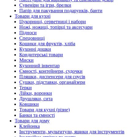
Сувеніри та ігри, брелки
Папір для пакування подарунків, банти
Товари для кухні
Цукорниці, серветниці і набори
Ножі, ножиці, топірці та аксесуари
Підноси
Спецовниці
Кошики для фруктів, хліба
Кухонні дошки
Кондитерські товари
Миски
Кухонний інвентар
Ємності, контейнери, судочки
Пляшки, диспенсери для соусів
Сушки, підставки, органайзери
Терки
Лійки, воронки
Друшляки, сита
Ковшики
Товари для кухні (різне)
Банки та ємності
Товари для дому
Клейонка
Інструменти, мультитули, ящики для інструментів