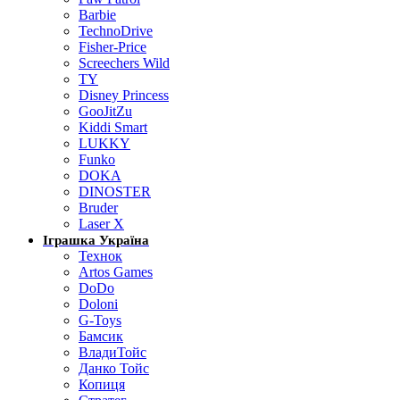
Barbie
TechnoDrive
Fisher-Price
Screechers Wild
TY
Disney Princess
GooJitZu
Kiddi Smart
LUKKY
Funko
DOKA
DINOSTER
Bruder
Laser X
Іграшка Україна
Технок
Artos Games
DoDo
Doloni
G-Toys
Бамсик
ВладиТойс
Данко Тойс
Копиця