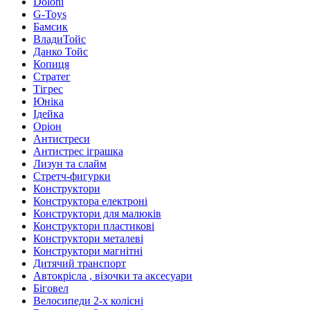
Doloni
G-Toys
Бамсик
ВладиТойс
Данко Тойс
Копиця
Стратег
Тігрес
Юніка
Ідейка
Оріон
Антистреси
Антистрес іграшка
Лизун та слайм
Стретч-фигурки
Конструктори
Конструктора електроні
Конструктори для малюків
Конструктори пластикові
Конструктори металеві
Конструктори магнітні
Дитячий транспорт
Автокрісла , візочки та аксесуари
Біговел
Велосипеди 2-х колісні