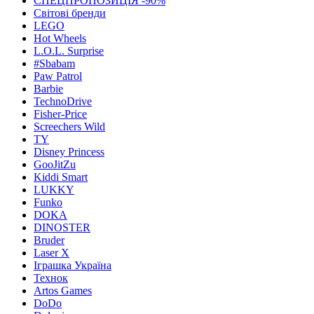
СПЕЦПРОПОЗИЦІЯ -90%
Світові бренди
LEGO
Hot Wheels
L.O.L. Surprise
#Sbabam
Paw Patrol
Barbie
TechnoDrive
Fisher-Price
Screechers Wild
TY
Disney Princess
GooJitZu
Kiddi Smart
LUKKY
Funko
DOKA
DINOSTER
Bruder
Laser X
Іграшка Україна
Технок
Artos Games
DoDo