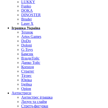
LUKKY
Funko
DOKA
DINOSTER
Bruder
Laser X
Іграшка Україна
Технок
Artos Games
DoDo
Doloni
G-Toys
Бамсик
ВладиТойс
Данко Тойс
Копиця
Стратег
Тігрес
Юніка
Ідейка
Оріон
Антистреси
Антистрес іграшка
Лизун та слайм
Стретч-фигурки