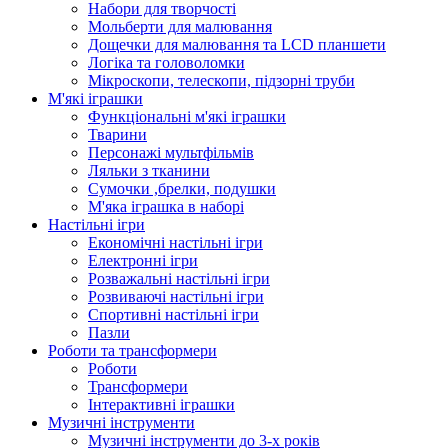
Набори для творчості
Мольберти для малювання
Дощечки для малювання та LCD планшети
Логіка та головоломки
Мікроскопи, телескопи, підзорні труби
М'які іграшки
Функціональні м'які іграшки
Тварини
Персонажі мультфільмів
Ляльки з тканини
Сумочки ,брелки, подушки
М'яка іграшка в наборі
Настільні ігри
Економічні настільні ігри
Електронні ігри
Розважальні настільні ігри
Розвиваючі настільні ігри
Спортивні настільні ігри
Пазли
Роботи та трансформери
Роботи
Трансформери
Інтерактивні іграшки
Музичні інструменти
Музичні інструменти до 3-х років