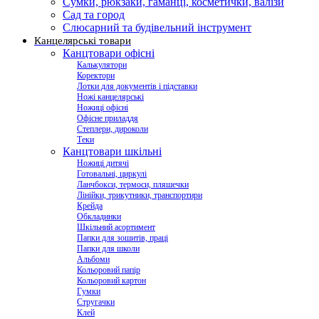
Сумки, рюкзаки, гаманці, косметички, валізи
Сад та город
Слюсарний та будівельний інструмент
Канцелярські товари
Канцтовари офісні
Калькулятори
Коректори
Лотки для документів і підставки
Ножі канцелярські
Ножиці офісні
Офісне приладдя
Степлери, дироколи
Теки
Канцтовари шкільні
Ножиці дитячі
Готовальні, циркулі
Ланчбокси, термоси, пляшечки
Лінійки, трикутники, транспортири
Крейда
Обкладинки
Шкільний асортимент
Папки для зошитів, праці
Папки для школи
Альбоми
Кольоровий папір
Кольоровий картон
Гумки
Стругачки
Клей