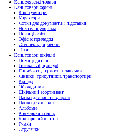
Канцелярські товари
Канцтовари офісні
Калькулятори
Коректори
Лотки для документів і підставки
Ножі канцелярські
Ножиці офісні
Офісне приладдя
Степлери, дироколи
Теки
Канцтовари шкільні
Ножиці дитячі
Готовальні, циркулі
Ланчбокси, термоси, пляшечки
Лінійки, трикутники, транспортири
Крейда
Обкладинки
Шкільний асортимент
Папки для зошитів, праці
Папки для школи
Альбоми
Кольоровий папір
Кольоровий картон
Гумки
Стругачки