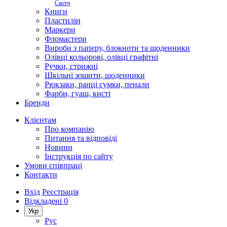
Скотч
Книги
Пластилін
Маркери
Фломастери
Вироби з паперу, блокноти та щоденники
Олівці кольорові, олівці графітні
Ручки, стрижні
Шкільні зошити, щоденники
Рюкзаки, ранці сумки, пенали
Фарби, гуаш, кисті
Бренди
Клієнтам
Про компанію
Питання та відповіді
Новини
Інструкція по сайту
Умови співпраці
Контакти
Вхід
Реєстрація
Відкладені
0
Укр
Рус