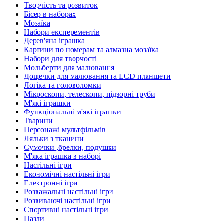
Творчість та розвиток
Бісер в наборах
Мозаїка
Набори експерементів
Дерев'яна іграшка
Картини по номерам та алмазна мозаїка
Набори для творчості
Мольберти для малювання
Дощечки для малювання та LCD планшети
Логіка та головоломки
Мікроскопи, телескопи, підзорні труби
М'які іграшки
Функціональні м'які іграшки
Тварини
Персонажі мультфільмів
Ляльки з тканини
Сумочки ,брелки, подушки
М'яка іграшка в наборі
Настільні ігри
Економічні настільні ігри
Електронні ігри
Розважальні настільні ігри
Розвиваючі настільні ігри
Спортивні настільні ігри
Пазли