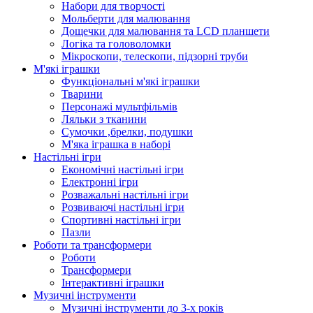
Набори для творчості
Мольберти для малювання
Дощечки для малювання та LCD планшети
Логіка та головоломки
Мікроскопи, телескопи, підзорні труби
М'які іграшки
Функціональні м'які іграшки
Тварини
Персонажі мультфільмів
Ляльки з тканини
Сумочки ,брелки, подушки
М'яка іграшка в наборі
Настільні ігри
Економічні настільні ігри
Електронні ігри
Розважальні настільні ігри
Розвиваючі настільні ігри
Спортивні настільні ігри
Пазли
Роботи та трансформери
Роботи
Трансформери
Інтерактивні іграшки
Музичні інструменти
Музичні інструменти до 3-х років