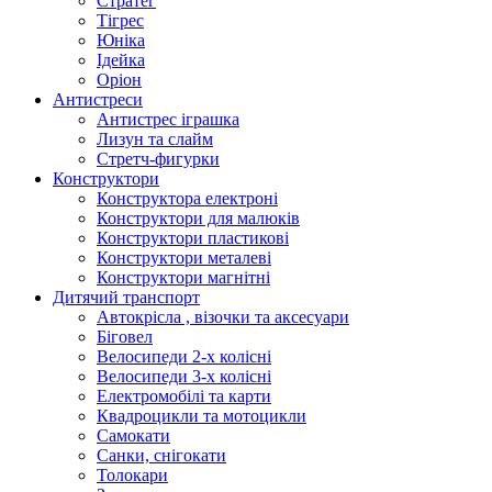
Стратег
Тігрес
Юніка
Ідейка
Оріон
Антистреси
Антистрес іграшка
Лизун та слайм
Стретч-фигурки
Конструктори
Конструктора електроні
Конструктори для малюків
Конструктори пластикові
Конструктори металеві
Конструктори магнітні
Дитячий транспорт
Автокрісла , візочки та аксесуари
Біговел
Велосипеди 2-х колісні
Велосипеди 3-х колісні
Електромобілі та карти
Квадроцикли та мотоцикли
Самокати
Санки, снігокати
Толокари