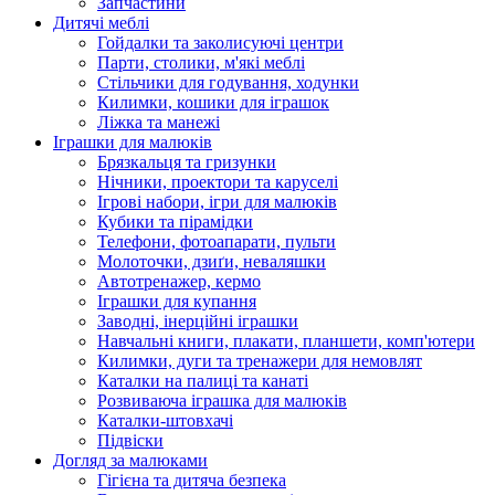
Запчастини
Дитячі меблі
Гойдалки та заколисуючі центри
Парти, столики, м'які меблі
Стільчики для годування, ходунки
Килимки, кошики для іграшок
Ліжка та манежі
Іграшки для малюків
Брязкальця та гризунки
Нічники, проектори та каруселі
Ігрові набори, ігри для малюків
Кубики та пірамідки
Телефони, фотоапарати, пульти
Молоточки, дзиґи, неваляшки
Автотренажер, кермо
Іграшки для купання
Заводні, інерційні іграшки
Навчальні книги, плакати, планшети, комп'ютери
Килимки, дуги та тренажери для немовлят
Каталки на палиці та канаті
Розвиваюча іграшка для малюків
Каталки-штовхачі
Підвіски
Догляд за малюками
Гігієна та дитяча безпека