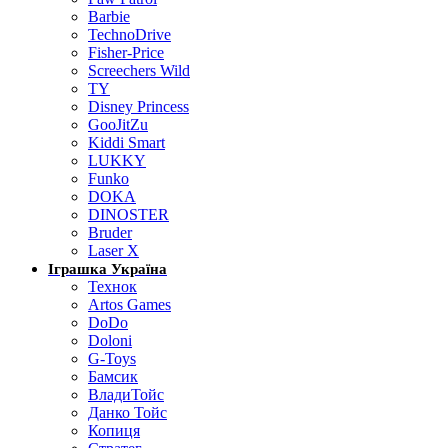
Barbie
TechnoDrive
Fisher-Price
Screechers Wild
TY
Disney Princess
GooJitZu
Kiddi Smart
LUKKY
Funko
DOKA
DINOSTER
Bruder
Laser X
Іграшка Україна
Технок
Artos Games
DoDo
Doloni
G-Toys
Бамсик
ВладиТойс
Данко Тойс
Копиця