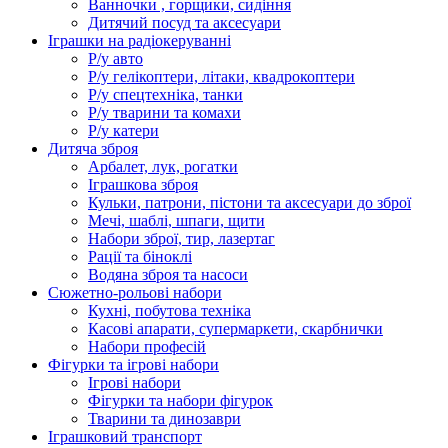
Ванночки , горщики, сидіння
Дитячий посуд та аксесуари
Іграшки на радіокеруванні
Р/у авто
Р/у гелікоптери, літаки, квадрокоптери
Р/у спецтехніка, танки
Р/у тварини та комахи
Р/у катери
Дитяча зброя
Арбалет, лук, рогатки
Іграшкова зброя
Кульки, патрони, пістони та аксесуари до зброї
Мечі, шаблі, шпаги, щити
Набори зброї, тир, лазертаг
Рації та біноклі
Водяна зброя та насоси
Сюжетно-рольові набори
Кухні, побутова техніка
Касові апарати, супермаркети, скарбнички
Набори професій
Фігурки та ігрові набори
Ігрові набори
Фігурки та набори фігурок
Тварини та динозаври
Іграшковий транспорт