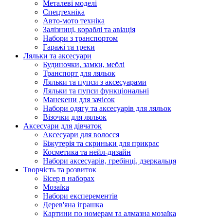
Металеві моделі
Спецтехніка
Авто-мото техніка
Залізниці, кораблі та авіація
Набори з транспортом
Гаражі та треки
Ляльки та аксесуари
Будиночки, замки, меблі
Транспорт для ляльок
Ляльки та пупси з аксесуарами
Ляльки та пупси функціональні
Манекени для зачісок
Набори одягу та аксесуарів для ляльок
Візочки для ляльок
Аксесуари для дівчаток
Аксесуари для волосся
Біжутерія та скриньки для прикрас
Косметика та нейл-дизайн
Набори аксесуарів, гребінці, дзеркальця
Творчість та розвиток
Бісер в наборах
Мозаїка
Набори експерементів
Дерев'яна іграшка
Картини по номерам та алмазна мозаїка