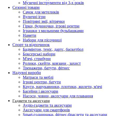
Музичні інструменти від 3-х років
Сезонні товари
Сачок для метеликів
Вуличні ігри
Повітряні змії, вітрячки
Гірки, будиночки, ігрові центри
Іграшки з мильними бульбашками
Намети
Набори для пісочниці
Спорт та відпочинок
Бадмінтон, теніс, дартс, баскетбол
Боксерські набори
М'ячі, стрибуни
Ролики, скейти, ковзани , захист
Тренажери, батути, фітнес
Надувні вироби
Матраси та меблі
Ігрові центри, батути
Круги, нарукавники, плотики, жилети, м'ячі
Басейни і аксесуари
Насоси, човни, аксесуари для плавання
Гаджети та аксесуари
Аудіо-гаджети та аксесуари
Аксесуари для смартфонів
Smart-годинники, фітнес-браслети та аксесуари