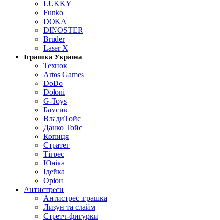
LUKKY
Funko
DOKA
DINOSTER
Bruder
Laser X
Іграшка Україна
Технок
Artos Games
DoDo
Doloni
G-Toys
Бамсик
ВладиТойс
Данко Тойс
Копиця
Стратег
Тігрес
Юніка
Ідейка
Оріон
Антистреси
Антистрес іграшка
Лизун та слайм
Стретч-фигурки