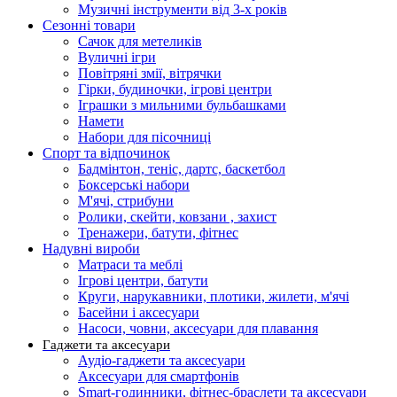
Музичні інструменти від 3-х років
Сезонні товари
Сачок для метеликів
Вуличні ігри
Повітряні змії, вітрячки
Гірки, будиночки, ігрові центри
Іграшки з мильними бульбашками
Намети
Набори для пісочниці
Спорт та відпочинок
Бадмінтон, теніс, дартс, баскетбол
Боксерські набори
М'ячі, стрибуни
Ролики, скейти, ковзани , захист
Тренажери, батути, фітнес
Надувні вироби
Матраси та меблі
Ігрові центри, батути
Круги, нарукавники, плотики, жилети, м'ячі
Басейни і аксесуари
Насоси, човни, аксесуари для плавання
Гаджети та аксесуари
Аудіо-гаджети та аксесуари
Аксесуари для смартфонів
Smart-годинники, фітнес-браслети та аксесуари