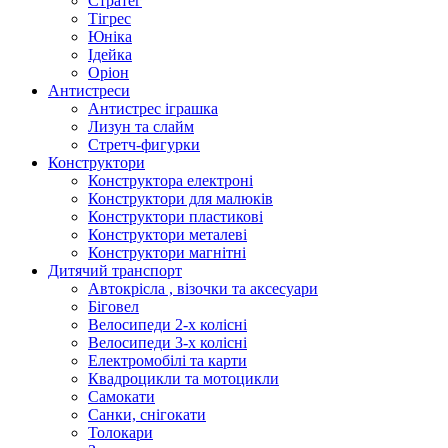
Стратег
Тігрес
Юніка
Ідейка
Оріон
Антистреси
Антистрес іграшка
Лизун та слайм
Стретч-фигурки
Конструктори
Конструктора електроні
Конструктори для малюків
Конструктори пластикові
Конструктори металеві
Конструктори магнітні
Дитячий транспорт
Автокрісла , візочки та аксесуари
Біговел
Велосипеди 2-х колісні
Велосипеди 3-х колісні
Електромобілі та карти
Квадроцикли та мотоцикли
Самокати
Санки, снігокати
Толокари