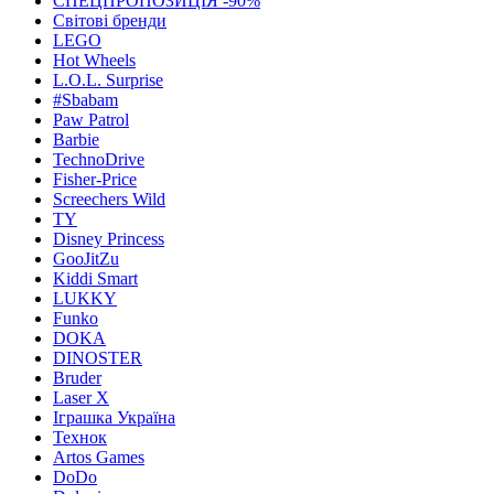
СПЕЦПРОПОЗИЦІЯ -90%
Світові бренди
LEGO
Hot Wheels
L.O.L. Surprise
#Sbabam
Paw Patrol
Barbie
TechnoDrive
Fisher-Price
Screechers Wild
TY
Disney Princess
GooJitZu
Kiddi Smart
LUKKY
Funko
DOKA
DINOSTER
Bruder
Laser X
Іграшка Україна
Технок
Artos Games
DoDo