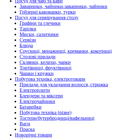
Посуд для чаю та кави
Заварники, чайники-заварники, чайники
Гейзерні кавоварки, турки
Посуд для сервірування столу
Графіни та глечики
Тарілки
Миски, салатники
Сервізи
Блюда
Соусниці, менажниці, креманки, кокотниці
Столові прилади
Склянки, келихи, чарки
Тортівниці, фруктівниці
Чашки і кружки
Побутова техніка, електротовари
Прилади для укладання волосся, стрижка
Електроплити
Блендери та міксери
Електрочайники
Батарейки
Побутова техніка (різне)
Тостери/бутербродниці/вафельниці
Ваги
Праска
Новорічні товари