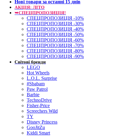
Нові товари за останнi 15 днiв
АКЦІЯ: ЛІТО
➥СПЕЦПРОПОЗИЦІЯ!
СПЕЦПРОПОЗИЦІЯ -10%
СПЕЦПРОПОЗИЦІЯ -30%
СПЕЦПРОПОЗИЦІЯ -40%
СПЕЦПРОПОЗИЦІЯ -50%
СПЕЦПРОПОЗИЦІЯ -60%
СПЕЦПРОПОЗИЦІЯ -70%
СПЕЦПРОПОЗИЦІЯ -80%
СПЕЦПРОПОЗИЦІЯ -90%
Світові бренди
LEGO
Hot Wheels
L.O.L. Surprise
#Sbabam
Paw Patrol
Barbie
TechnoDrive
Fisher-Price
Screechers Wild
TY
Disney Princess
GooJitZu
Kiddi Smart