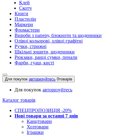
Клей
Скотч
Книги
Пластилін
Маркери
Фломастери
Вироби з паперу, блокноти та щоденники
Олівці кольорові, олівці графітні
Ручки, стрижні
Шкільні зошити, щоденники
Рюкзаки, ранці сумки, пенали
Фарби, гуаш, кисті
Для покупок
авторизуйтесь
0
товарів
Для покупок
авторизуйтесь
Каталог товарів
СПЕЦПРОПОЗИЦІЯ -20%
Нові товари за останнi 7 днiв
Канцтовари
Хозтовари
Іграшки