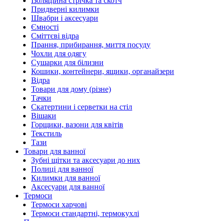
Ізоляційна стрічка та скотч
Придверні килимки
Швабри і аксесуари
Ємності
Сміттєві відра
Прання, прибирання, миття посуду
Чохли для одягу
Сушарки для білизни
Кошики, контейнери, ящики, органайзери
Відра
Товари для дому (різне)
Тачки
Скатертини і серветки на стіл
Вішаки
Горщики, вазони для квітів
Текстиль
Тази
Товари для ванної
Зубні щітки та аксесуари до них
Полиці для ванної
Килимки для ванної
Аксесуари для ванної
Термоси
Термоси харчові
Термоси стандартні, термокухлі