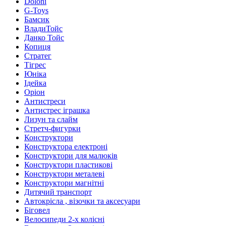
Doloni
G-Toys
Бамсик
ВладиТойс
Данко Тойс
Копиця
Стратег
Тігрес
Юніка
Ідейка
Оріон
Антистреси
Антистрес іграшка
Лизун та слайм
Стретч-фигурки
Конструктори
Конструктора електроні
Конструктори для малюків
Конструктори пластикові
Конструктори металеві
Конструктори магнітні
Дитячий транспорт
Автокрісла , візочки та аксесуари
Біговел
Велосипеди 2-х колісні