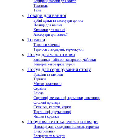
Горщики, вазони для квітів
Текстиль
Тази
Товари для ванної
Зубні щітки та аксесуари до них
Полиці для ванної
Килимки для ванної
Аксесуари для ванної
Термоси
Термоси харчові
Термоси стандартні, термокухлі
Посуд для чаю та кави
Заварники, чайники-заварники, чайники
Гейзерні кавоварки, турки
Посуд для сервірування столу
Графіни та глечики
Тарілки
Миски, салатники
Сервізи
Блюда
Соусниці, менажниці, креманки, кокотниці
Столові прилади
Склянки, келихи, чарки
Тортівниці, фруктівниці
Чашки і кружки
Побутова техніка, електротовари
Прилади для укладання волосся, стрижка
Електроплити
Блендери та міксери