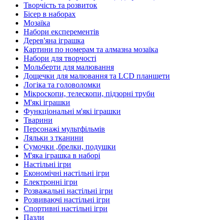
Творчість та розвиток
Бісер в наборах
Мозаїка
Набори експерементів
Дерев'яна іграшка
Картини по номерам та алмазна мозаїка
Набори для творчості
Мольберти для малювання
Дощечки для малювання та LCD планшети
Логіка та головоломки
Мікроскопи, телескопи, підзорні труби
М'які іграшки
Функціональні м'які іграшки
Тварини
Персонажі мультфільмів
Ляльки з тканини
Сумочки ,брелки, подушки
М'яка іграшка в наборі
Настільні ігри
Економічні настільні ігри
Електронні ігри
Розважальні настільні ігри
Розвиваючі настільні ігри
Спортивні настільні ігри
Пазли