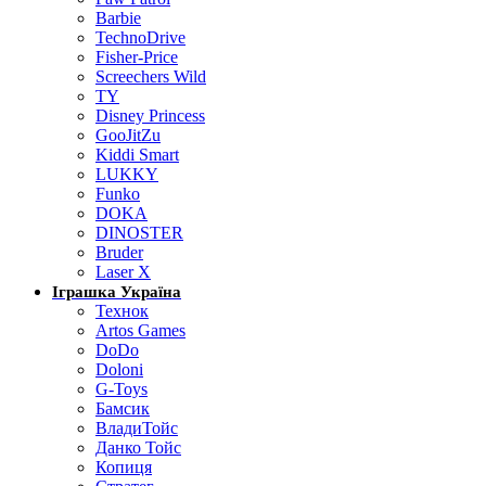
Barbie
TechnoDrive
Fisher-Price
Screechers Wild
TY
Disney Princess
GooJitZu
Kiddi Smart
LUKKY
Funko
DOKA
DINOSTER
Bruder
Laser X
Іграшка Україна
Технок
Artos Games
DoDo
Doloni
G-Toys
Бамсик
ВладиТойс
Данко Тойс
Копиця