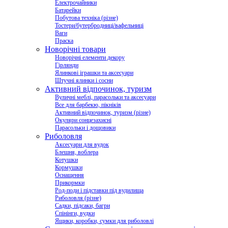
Електрочайники
Батарейки
Побутова техніка (різне)
Тостери/бутербродниці/вафельниці
Ваги
Праска
Новорічні товари
Новорічні елементи декору
Гірлянди
Ялинкові іграшки та аксесуари
Штучні ялинки і сосни
Активний відпочинок, туризм
Вуличні меблі, парасольки та аксесуари
Все для барбекю, пікніків
Активний відпочинок, туризм (різне)
Окуляри сонцезахисні
Парасольки і дощовики
Риболовля
Аксесуари для вудок
Блешня, воблера
Котушки
Кормушки
Оснащення
Прикормки
Род-поди і підставки під вудилища
Риболовля (різне)
Садки, підсаки, багри
Спінінги, вудки
Ящики, коробки, сумки для риболовлі