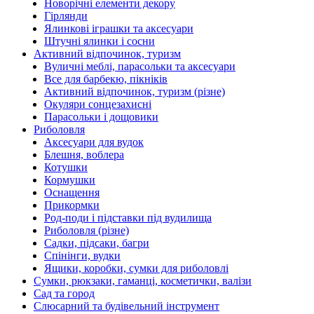
Новорічні елементи декору
Гірлянди
Ялинкові іграшки та аксесуари
Штучні ялинки і сосни
Активний відпочинок, туризм
Вуличні меблі, парасольки та аксесуари
Все для барбекю, пікніків
Активний відпочинок, туризм (різне)
Окуляри сонцезахисні
Парасольки і дощовики
Риболовля
Аксесуари для вудок
Блешня, воблера
Котушки
Кормушки
Оснащення
Прикормки
Род-поди і підставки під вудилища
Риболовля (різне)
Садки, підсаки, багри
Спінінги, вудки
Ящики, коробки, сумки для риболовлі
Сумки, рюкзаки, гаманці, косметички, валізи
Сад та город
Слюсарний та будівельний інструмент