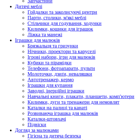
Запчастини
Дитячі меблі
Гойдалки та заколисуючі центри
Парти, столики, м'які меблі
Стільчики для годування, ходунки
Килимки, кошики для іграшок
Ліжка та манежі
Іграшки для малюків
Брязкальця та гризунки
Нічники, проектори та каруселі
Ігрові набори, ігри для малюків
Кубики та пірамідки
Телефони, фотоапарати, пульти
Молоточки, дзиґи, неваляшки
Автотренажер, кермо
Іграшки для купання
Заводні, інерційні іграшки
Навчальні книги, плакати, планшети, комп'ютери
Килимки, дуги та тренажери для немовлят
Каталки на палиці та канаті
Розвиваюча іграшка для малюків
Каталки-штовхачі
Підвіски
Догляд за малюками
Гігієна та дитяча безпека