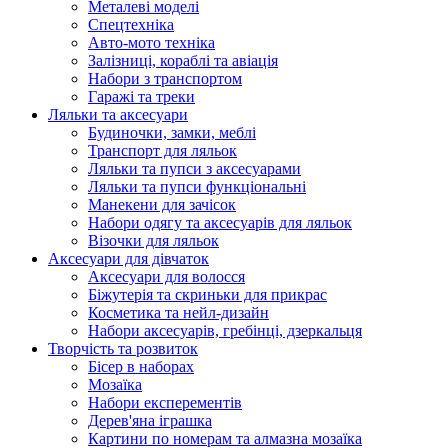
Металеві моделі
Спецтехніка
Авто-мото техніка
Залізниці, кораблі та авіація
Набори з транспортом
Гаражі та треки
Ляльки та аксесуари
Будиночки, замки, меблі
Транспорт для ляльок
Ляльки та пупси з аксесуарами
Ляльки та пупси функціональні
Манекени для зачісок
Набори одягу та аксесуарів для ляльок
Візочки для ляльок
Аксесуари для дівчаток
Аксесуари для волосся
Біжутерія та скриньки для прикрас
Косметика та нейл-дизайн
Набори аксесуарів, гребінці, дзеркальця
Творчість та розвиток
Бісер в наборах
Мозаїка
Набори експерементів
Дерев'яна іграшка
Картини по номерам та алмазна мозаїка