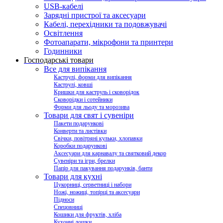
USB-кабелі
Зарядні пристрої та аксесуари
Кабелі, перехідники та подовжувачі
Освітлення
Фотоапарати, мікрофони та принтери
Годинники
Господарські товари
Все для випікання
Каструлі, форми для випікання
Каструлі, ковші
Кришки для каструль і сковорідок
Сковорідки і сотейники
Форми для льоду та морозива
Товари для свят і сувеніри
Пакети подарункові
Конверти та листівки
Свічки, повітряні кульки, хлопавки
Коробки подарункові
Аксесуари для карнавалу та святковий декор
Сувеніри та ігри, брелки
Папір для пакування подарунків, банти
Товари для кухні
Цукорниці, серветниці і набори
Ножі, ножиці, топірці та аксесуари
Підноси
Спецовниці
Кошики для фруктів, хліба
Кухонні дошки