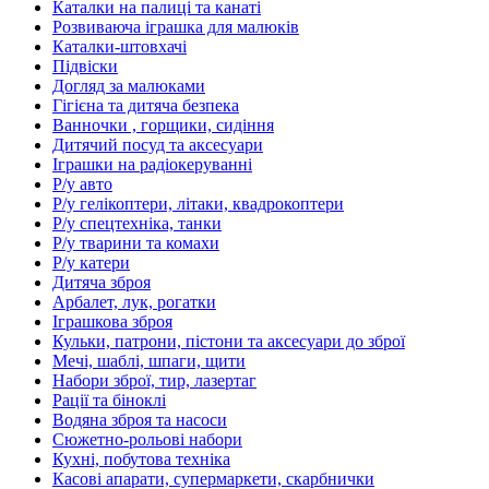
Каталки на палиці та канаті
Розвиваюча іграшка для малюків
Каталки-штовхачі
Підвіски
Догляд за малюками
Гігієна та дитяча безпека
Ванночки , горщики, сидіння
Дитячий посуд та аксесуари
Іграшки на радіокеруванні
Р/у авто
Р/у гелікоптери, літаки, квадрокоптери
Р/у спецтехніка, танки
Р/у тварини та комахи
Р/у катери
Дитяча зброя
Арбалет, лук, рогатки
Іграшкова зброя
Кульки, патрони, пістони та аксесуари до зброї
Мечі, шаблі, шпаги, щити
Набори зброї, тир, лазертаг
Рації та біноклі
Водяна зброя та насоси
Сюжетно-рольові набори
Кухні, побутова техніка
Касові апарати, супермаркети, скарбнички