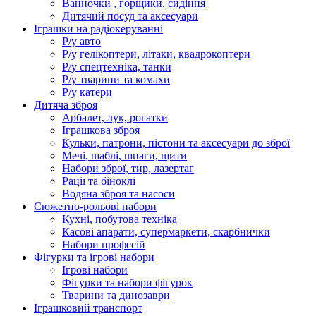
Ванночки , горщики, сидіння
Дитячий посуд та аксесуари
Іграшки на радіокеруванні
Р/у авто
Р/у гелікоптери, літаки, квадрокоптери
Р/у спецтехніка, танки
Р/у тварини та комахи
Р/у катери
Дитяча зброя
Арбалет, лук, рогатки
Іграшкова зброя
Кульки, патрони, пістони та аксесуари до зброї
Мечі, шаблі, шпаги, щити
Набори зброї, тир, лазертаг
Рації та біноклі
Водяна зброя та насоси
Сюжетно-рольові набори
Кухні, побутова техніка
Касові апарати, супермаркети, скарбнички
Набори професій
Фігурки та ігрові набори
Ігрові набори
Фігурки та набори фігурок
Тварини та динозаври
Іграшковий транспорт