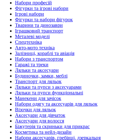
Набори професій
Фігурки та ігрові набори
Ігрові набори
Фігурки та набори фігурок
Тварини та динозаври
Іграшковий транспорт
Металеві моделі
Спецтехніка
Авто-мото техніка
Залізниці, кораблі та авіація
Набори з транспортом
Гаражі та треки
Ляльки та аксесуари
Будиночки, замки, меблі
Транспорт для ляльок
Ляльки та пупси з аксесуарами
Ляльки та пупси функціональні
Манекени для зачісок
Набори одягу та аксесуарів для ляльок
Візочки для ляльок
Аксесуари для дівчаток
Аксесуари для волосся
Біжутерія та скриньки для прикрас
Косметика та нейл-дизайн
Набори аксесуарів, гребінці, дзеркальця