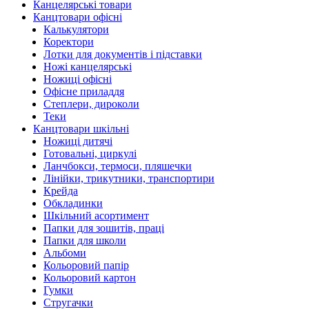
Канцелярські товари
Канцтовари офісні
Калькулятори
Коректори
Лотки для документів і підставки
Ножі канцелярські
Ножиці офісні
Офісне приладдя
Степлери, дироколи
Теки
Канцтовари шкільні
Ножиці дитячі
Готовальні, циркулі
Ланчбокси, термоси, пляшечки
Лінійки, трикутники, транспортири
Крейда
Обкладинки
Шкільний асортимент
Папки для зошитів, праці
Папки для школи
Альбоми
Кольоровий папір
Кольоровий картон
Гумки
Стругачки