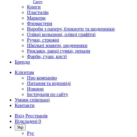
Скотч
Книги
Пластилін
Маркери
Фломастери
Вироби з паперу, блокноти та щоденники
Олівці кольорові, олівці графітні
Ручки, стрижні
Шкільні зошити, щоденники
Рюкзаки, ранці сумки, пенали
Фарби, гуаш, кисті
Бренди
Клієнтам
Про компанію
Питання та відповіді
Новини
Інструкція по сайту
Умови співпраці
Контакти
Вхід
Реєстрація
Відкладені
0
Укр
Рус