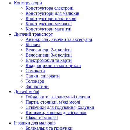
Конструктори
Конструктора електроні
Конструктори для малюків
Конструктори пластикові
Конструктори металеві
Конструктори магнітні
Дитячий транспорт
Автокрісла , візочки та аксесуари
Біговел
Велосипеди 2-х колісні
Велосипеди 3-х колісні
Електромобілі та карти
Квадроцикли та мотоцикли
Самокати
Санки, снігокати
Толокари
Запчастини
Дитячі меблі
Гойдалки та заколисуючі центри
Парти, столики, м'які меблі
Стільчики для годування, ходунки
Килимки, кошики для іграшок
Ліжка та манежі
Іграшки для малюків
Брязкальця та гризунки