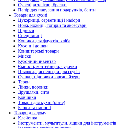
Сувеніри та ігри, брелки
Папір для пакування подарунків, банти
Товари для кухні
Цукорниці, серветниці і набори
Ножі, ножиці, топірці та аксесуари
Підноси
Спецовниці
Кошики для фруктів, хліба
Кухонні дошки
Кондитерські товари
Миски
Кухонний інвентар
Ємності, контейнери, судочки
Пляшки, диспенсери для соусів
Сушки, підставки, органайзери
Терки
Лійки, воронки
Друшляки, сита
Ковшики
Товари для кухні (різне)
Банки та ємності
Товари для дому
Клейонка
Інструменти, мультитули, ящики для інструментів