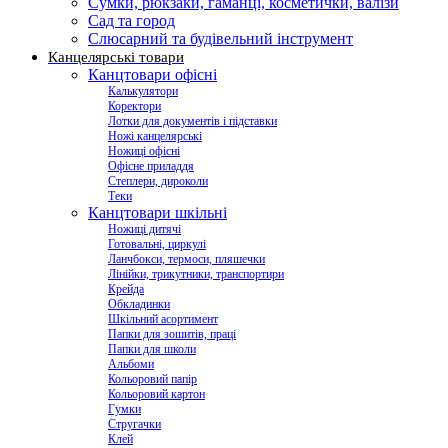
Сумки, рюкзаки, гаманці, косметички, валізи
Сад та город
Слюсарний та будівельний інструмент
Канцелярські товари
Канцтовари офісні
Калькулятори
Коректори
Лотки для документів і підставки
Ножі канцелярські
Ножиці офісні
Офісне приладдя
Степлери, дироколи
Теки
Канцтовари шкільні
Ножиці дитячі
Готовальні, циркулі
Ланчбокси, термоси, пляшечки
Лінійки, трикутники, транспортири
Крейда
Обкладинки
Шкільний асортимент
Папки для зошитів, праці
Папки для школи
Альбоми
Кольоровий папір
Кольоровий картон
Гумки
Стругачки
Клей