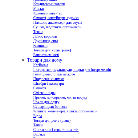
Кондитерські товари
Миски
Кухонний інвентар
Ємності, контейнери, судочки
Пляшки, диспенсери для соусів
Сушки, підставки, органайзери
Терки
Лійки, воронки
Друшляки, сита
Ковшики
Товари для кухні (різне)
Банки та ємності
Товари для дому
Клейонка
Інструменти, мультитули, ящики для інструментів
Ізоляційна стрічка та скотч
Придверні килимки
Швабри і аксесуари
Ємності
Сміттєві відра
Прання, прибирання, миття посуду
Чохли для одягу
Сушарки для білизни
Кошики, контейнери, ящики, органайзери
Відра
Товари для дому (різне)
Тачки
Скатертини і серветки на стіл
Вішаки