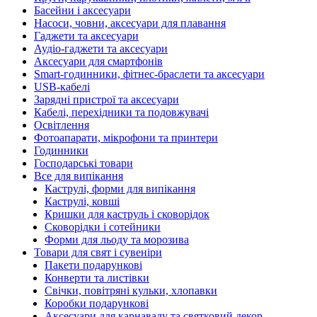
Басейни і аксесуари
Насоси, човни, аксесуари для плавання
Гаджети та аксесуари
Аудіо-гаджети та аксесуари
Аксесуари для смартфонів
Smart-годинники, фітнес-браслети та аксесуари
USB-кабелі
Зарядні пристрої та аксесуари
Кабелі, перехідники та подовжувачі
Освітлення
Фотоапарати, мікрофони та принтери
Годинники
Господарські товари
Все для випікання
Каструлі, форми для випікання
Каструлі, ковші
Кришки для каструль і сковорідок
Сковорідки і сотейники
Форми для льоду та морозива
Товари для свят і сувеніри
Пакети подарункові
Конверти та листівки
Свічки, повітряні кульки, хлопавки
Коробки подарункові
Аксесуари для карнавалу та святковий декор