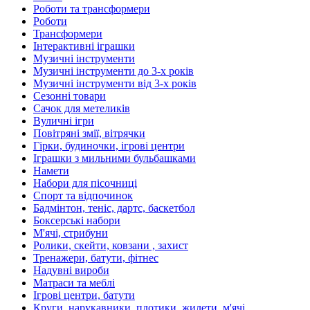
Роботи та трансформери
Роботи
Трансформери
Інтерактивні іграшки
Музичні інструменти
Музичні інструменти до 3-х років
Музичні інструменти від 3-х років
Сезонні товари
Сачок для метеликів
Вуличні ігри
Повітряні змії, вітрячки
Гірки, будиночки, ігрові центри
Іграшки з мильними бульбашками
Намети
Набори для пісочниці
Спорт та відпочинок
Бадмінтон, теніс, дартс, баскетбол
Боксерські набори
М'ячі, стрибуни
Ролики, скейти, ковзани , захист
Тренажери, батути, фітнес
Надувні вироби
Матраси та меблі
Ігрові центри, батути
Круги, нарукавники, плотики, жилети, м'ячі