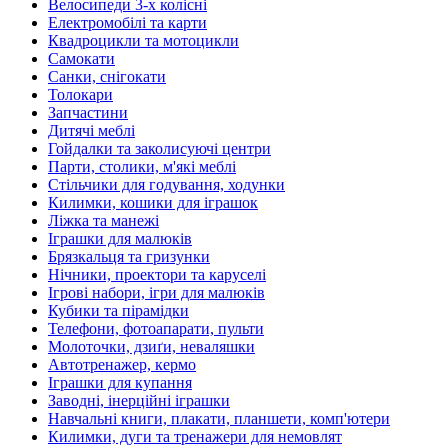
Велосипеди 3-х колісні
Електромобілі та карти
Квадроцикли та мотоцикли
Самокати
Санки, снігокати
Толокари
Запчастини
Дитячі меблі
Гойдалки та заколисуючі центри
Парти, столики, м'які меблі
Стільчики для годування, ходунки
Килимки, кошики для іграшок
Ліжка та манежі
Іграшки для малюків
Брязкальця та гризунки
Нічники, проектори та каруселі
Ігрові набори, ігри для малюків
Кубики та пірамідки
Телефони, фотоапарати, пульти
Молоточки, дзиґи, неваляшки
Автотренажер, кермо
Іграшки для купання
Заводні, інерційні іграшки
Навчальні книги, плакати, планшети, комп'ютери
Килимки, дуги та тренажери для немовлят