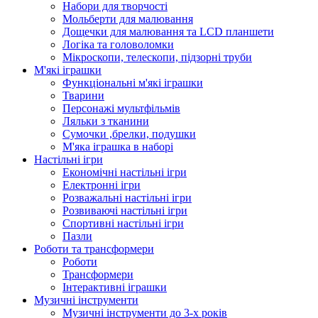
Набори для творчості
Мольберти для малювання
Дощечки для малювання та LCD планшети
Логіка та головоломки
Мікроскопи, телескопи, підзорні труби
М'які іграшки
Функціональні м'які іграшки
Тварини
Персонажі мультфільмів
Ляльки з тканини
Сумочки ,брелки, подушки
М'яка іграшка в наборі
Настільні ігри
Економічні настільні ігри
Електронні ігри
Розважальні настільні ігри
Розвиваючі настільні ігри
Спортивні настільні ігри
Пазли
Роботи та трансформери
Роботи
Трансформери
Інтерактивні іграшки
Музичні інструменти
Музичні інструменти до 3-х років