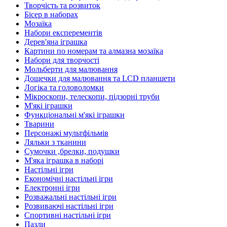
Творчість та розвиток
Бісер в наборах
Мозаїка
Набори експерементів
Дерев'яна іграшка
Картини по номерам та алмазна мозаїка
Набори для творчості
Мольберти для малювання
Дощечки для малювання та LCD планшети
Логіка та головоломки
Мікроскопи, телескопи, підзорні труби
М'які іграшки
Функціональні м'які іграшки
Тварини
Персонажі мультфільмів
Ляльки з тканини
Сумочки ,брелки, подушки
М'яка іграшка в наборі
Настільні ігри
Економічні настільні ігри
Електронні ігри
Розважальні настільні ігри
Розвиваючі настільні ігри
Спортивні настільні ігри
Пазли