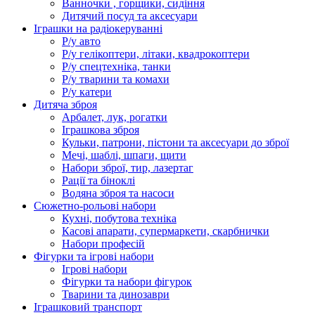
Ванночки , горщики, сидіння
Дитячий посуд та аксесуари
Іграшки на радіокеруванні
Р/у авто
Р/у гелікоптери, літаки, квадрокоптери
Р/у спецтехніка, танки
Р/у тварини та комахи
Р/у катери
Дитяча зброя
Арбалет, лук, рогатки
Іграшкова зброя
Кульки, патрони, пістони та аксесуари до зброї
Мечі, шаблі, шпаги, щити
Набори зброї, тир, лазертаг
Рації та біноклі
Водяна зброя та насоси
Сюжетно-рольові набори
Кухні, побутова техніка
Касові апарати, супермаркети, скарбнички
Набори професій
Фігурки та ігрові набори
Ігрові набори
Фігурки та набори фігурок
Тварини та динозаври
Іграшковий транспорт