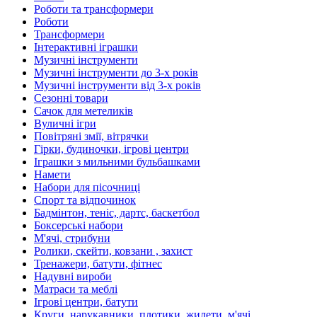
Роботи та трансформери
Роботи
Трансформери
Інтерактивні іграшки
Музичні інструменти
Музичні інструменти до 3-х років
Музичні інструменти від 3-х років
Сезонні товари
Сачок для метеликів
Вуличні ігри
Повітряні змії, вітрячки
Гірки, будиночки, ігрові центри
Іграшки з мильними бульбашками
Намети
Набори для пісочниці
Спорт та відпочинок
Бадмінтон, теніс, дартс, баскетбол
Боксерські набори
М'ячі, стрибуни
Ролики, скейти, ковзани , захист
Тренажери, батути, фітнес
Надувні вироби
Матраси та меблі
Ігрові центри, батути
Круги, нарукавники, плотики, жилети, м'ячі