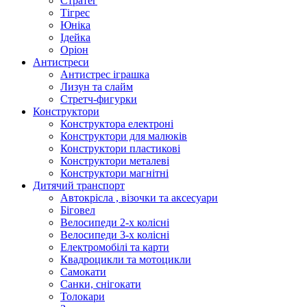
Стратег
Тігрес
Юніка
Ідейка
Оріон
Антистреси
Антистрес іграшка
Лизун та слайм
Стретч-фигурки
Конструктори
Конструктора електроні
Конструктори для малюків
Конструктори пластикові
Конструктори металеві
Конструктори магнітні
Дитячий транспорт
Автокрісла , візочки та аксесуари
Біговел
Велосипеди 2-х колісні
Велосипеди 3-х колісні
Електромобілі та карти
Квадроцикли та мотоцикли
Самокати
Санки, снігокати
Толокари