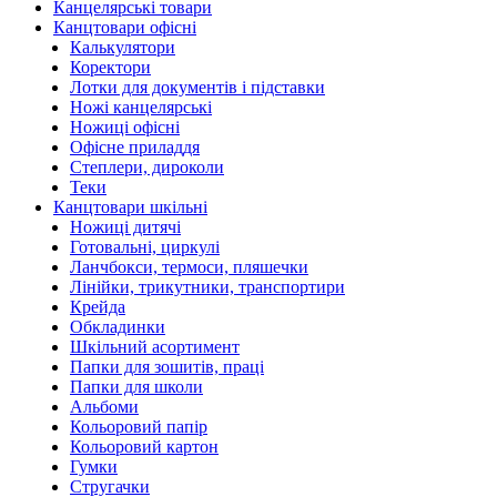
Канцелярські товари
Канцтовари офісні
Калькулятори
Коректори
Лотки для документів і підставки
Ножі канцелярські
Ножиці офісні
Офісне приладдя
Степлери, дироколи
Теки
Канцтовари шкільні
Ножиці дитячі
Готовальні, циркулі
Ланчбокси, термоси, пляшечки
Лінійки, трикутники, транспортири
Крейда
Обкладинки
Шкільний асортимент
Папки для зошитів, праці
Папки для школи
Альбоми
Кольоровий папір
Кольоровий картон
Гумки
Стругачки