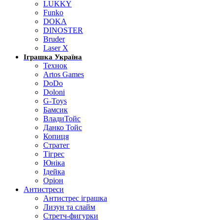
LUKKY
Funko
DOKA
DINOSTER
Bruder
Laser X
Іграшка Україна
Технок
Artos Games
DoDo
Doloni
G-Toys
Бамсик
ВладиТойс
Данко Тойс
Копиця
Стратег
Тігрес
Юніка
Ідейка
Оріон
Антистреси
Антистрес іграшка
Лизун та слайм
Стретч-фигурки