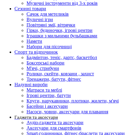
Музичні інструменти від 3-х років
Сезонні товари
Сачок для метеликів
Вуличні ігри
Повітряні змії, вітрячки
Гірки, будиночки, ігрові центри
Іграшки з мильними бульбашками
Намети
Набори для пісочниці
Спорт та відпочинок
Бадмінтон, теніс, дартс, баскетбол
Боксерські набори
М'ячі, стрибуни
Ролики, скейти, ковзани , захист
Тренажери, батути, фітнес
Надувні вироби
Матраси та меблі
Ігрові центри, батути
Круги, нарукавники, плотики, жилети, м'ячі
Басейни і аксесуари
Насоси, човни, аксесуари для плавання
Гаджети та аксесуари
Аудіо-гаджети та аксесуари
Аксесуари для смартфонів
Smart-годинники, фітнес-браслети та аксесуари