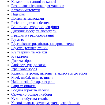
Каталки на палиці та канаті
Розвиваюча іграшка для малюків
Каталки-штовхачі
Підвіски
Догляд за малюками
Гігієна та дитяча безпека
Ванночки , горщики, сидіння
Дитячий посуд та аксесуари
Іграшки на радіокеруванні
Р/у авто
Р/у гелікоптери, літаки, квадрокоптери
Р/у спецтехніка, танки
Р/у тварини та комахи
Р/у катери
Дитяча зброя
Арбалет, лук, рогатки
Іграшкова зброя
Кульки, патрони, пістони та аксесуари до зброї
Мечі, шаблі, шпаги, щити
Набори зброї, тир, лазертаг
Рації та біноклі
Водяна зброя та насоси
Сюжетно-рольові набори
Кухні, побутова техніка
Касові апарати, супермаркети, скарбнички