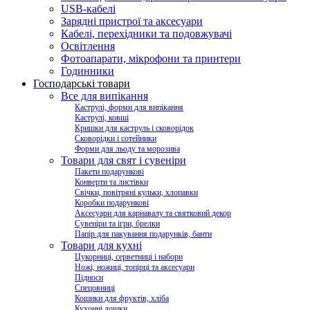
USB-кабелі
Зарядні пристрої та аксесуари
Кабелі, перехідники та подовжувачі
Освітлення
Фотоапарати, мікрофони та принтери
Годинники
Господарські товари
Все для випікання
Каструлі, форми для випікання
Каструлі, ковші
Кришки для каструль і сковорідок
Сковорідки і сотейники
Форми для льоду та морозива
Товари для свят і сувеніри
Пакети подарункові
Конверти та листівки
Свічки, повітряні кульки, хлопавки
Коробки подарункові
Аксесуари для карнавалу та святковий декор
Сувеніри та ігри, брелки
Папір для пакування подарунків, банти
Товари для кухні
Цукорниці, серветниці і набори
Ножі, ножиці, топірці та аксесуари
Підноси
Спецовниці
Кошики для фруктів, хліба
Кухонні дошки