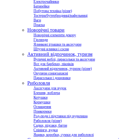
Електрочайники
Батарейки
Побутова техніка (різне)
Тостери/бутербродниці/вафельниці
Ваги
Праска
Новорічні товари
Новорічні елементи декору
Гірлянди
Ялинкові іграшки та аксесуари
Штучні ялинки і сосни
Активний відпочинок, туризм
Вуличні меблі, парасольки та аксесуари
Все для барбекю, пікніків
Активний відпочинок, туризм (різне)
Окуляри сонцезахисні
Парасольки і дощовики
Риболовля
Аксесуари для вудок
Блешня, воблера
Котушки
Кормушки
Оснащення
Прикормки
Род-поди і підставки під вудилища
Риболовля (різне)
Садки, підсаки, багри
Спінінги, вудки
Ящики, коробки, сумки для риболовлі