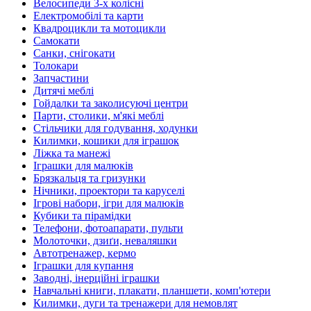
Велосипеди 3-х колісні
Електромобілі та карти
Квадроцикли та мотоцикли
Самокати
Санки, снігокати
Толокари
Запчастини
Дитячі меблі
Гойдалки та заколисуючі центри
Парти, столики, м'які меблі
Стільчики для годування, ходунки
Килимки, кошики для іграшок
Ліжка та манежі
Іграшки для малюків
Брязкальця та гризунки
Нічники, проектори та каруселі
Ігрові набори, ігри для малюків
Кубики та пірамідки
Телефони, фотоапарати, пульти
Молоточки, дзиґи, неваляшки
Автотренажер, кермо
Іграшки для купання
Заводні, інерційні іграшки
Навчальні книги, плакати, планшети, комп'ютери
Килимки, дуги та тренажери для немовлят