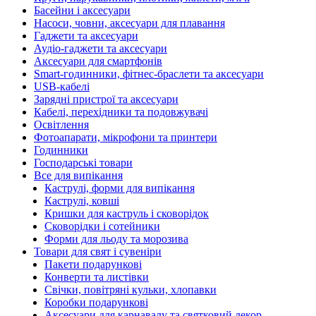
Басейни і аксесуари
Насоси, човни, аксесуари для плавання
Гаджети та аксесуари
Аудіо-гаджети та аксесуари
Аксесуари для смартфонів
Smart-годинники, фітнес-браслети та аксесуари
USB-кабелі
Зарядні пристрої та аксесуари
Кабелі, перехідники та подовжувачі
Освітлення
Фотоапарати, мікрофони та принтери
Годинники
Господарські товари
Все для випікання
Каструлі, форми для випікання
Каструлі, ковші
Кришки для каструль і сковорідок
Сковорідки і сотейники
Форми для льоду та морозива
Товари для свят і сувеніри
Пакети подарункові
Конверти та листівки
Свічки, повітряні кульки, хлопавки
Коробки подарункові
Аксесуари для карнавалу та святковий декор