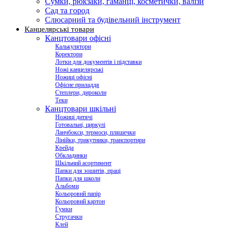
Сумки, рюкзаки, гаманці, косметички, валізи
Сад та город
Слюсарний та будівельний інструмент
Канцелярські товари
Канцтовари офісні
Калькулятори
Коректори
Лотки для документів і підставки
Ножі канцелярські
Ножиці офісні
Офісне приладдя
Степлери, дироколи
Теки
Канцтовари шкільні
Ножиці дитячі
Готовальні, циркулі
Ланчбокси, термоси, пляшечки
Лінійки, трикутники, транспортири
Крейда
Обкладинки
Шкільний асортимент
Папки для зошитів, праці
Папки для школи
Альбоми
Кольоровий папір
Кольоровий картон
Гумки
Стругачки
Клей