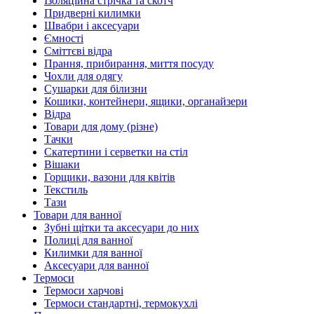
Ізоляційна стрічка та скотч
Придверні килимки
Швабри і аксесуари
Ємності
Сміттєві відра
Прання, прибирання, миття посуду
Чохли для одягу
Сушарки для білизни
Кошики, контейнери, ящики, органайзери
Відра
Товари для дому (різне)
Тачки
Скатертини і серветки на стіл
Вішаки
Горщики, вазони для квітів
Текстиль
Тази
Товари для ванної
Зубні щітки та аксесуари до них
Полиці для ванної
Килимки для ванної
Аксесуари для ванної
Термоси
Термоси харчові
Термоси стандартні, термокухлі