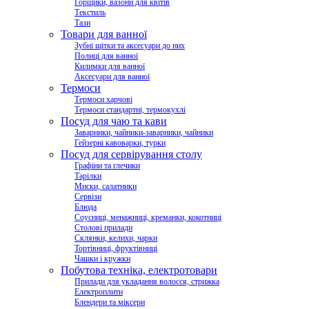
Горщики, вазони для квітів
Текстиль
Тази
Товари для ванної
Зубні щітки та аксесуари до них
Полиці для ванної
Килимки для ванної
Аксесуари для ванної
Термоси
Термоси харчові
Термоси стандартні, термокухлі
Посуд для чаю та кави
Заварники, чайники-заварники, чайники
Гейзерні кавоварки, турки
Посуд для сервірування столу
Графіни та глечики
Тарілки
Миски, салатники
Сервізи
Блюда
Соусниці, менажниці, креманки, кокотниці
Столові прилади
Склянки, келихи, чарки
Тортівниці, фруктівниці
Чашки і кружки
Побутова техніка, електротовари
Прилади для укладання волосся, стрижка
Електроплити
Блендери та міксери