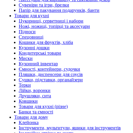
Сувеніри та ігри, брелки
Папір для пакування подарунків, банти
Товари для кухні
Цукорниці, серветниці і набори
Ножі, ножиці, топірці та аксесуари
Підноси
Спецовниці
Кошики для фруктів, хліба
Кухонні дошки
Кондитерські товари
Миски
Кухонний інвентар
Ємності, контейнери, судочки
Пляшки, диспенсери для соусів
Сушки, підставки, органайзери
Терки
Лійки, воронки
Друшляки, сита
Ковшики
Товари для кухні (різне)
Банки та ємності
Товари для дому
Клейонка
Інструменти, мультитули, ящики для інструментів