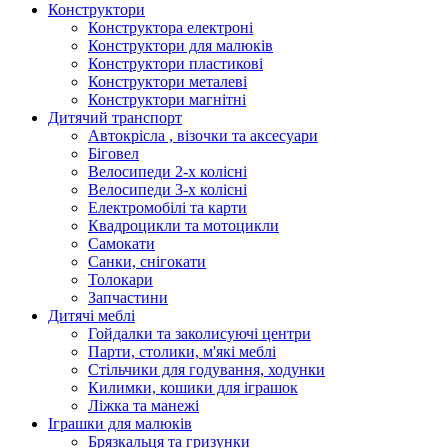
Конструктори
Конструктора електроні
Конструктори для малюків
Конструктори пластикові
Конструктори металеві
Конструктори магнітні
Дитячий транспорт
Автокрісла , візочки та аксесуари
Біговел
Велосипеди 2-х колісні
Велосипеди 3-х колісні
Електромобілі та карти
Квадроцикли та мотоцикли
Самокати
Санки, снігокати
Толокари
Запчастини
Дитячі меблі
Гойдалки та заколисуючі центри
Парти, столики, м'які меблі
Стільчики для годування, ходунки
Килимки, кошики для іграшок
Ліжка та манежі
Іграшки для малюків
Брязкальця та гризунки