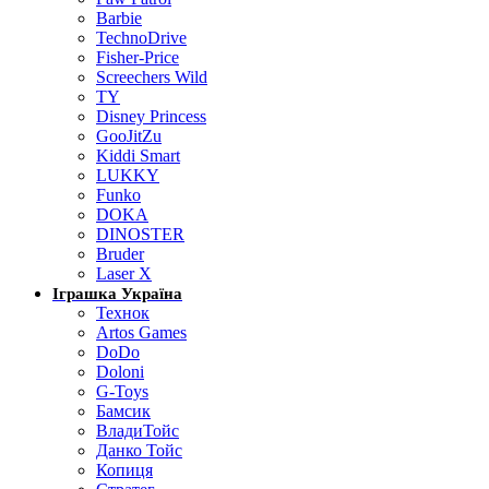
Barbie
TechnoDrive
Fisher-Price
Screechers Wild
TY
Disney Princess
GooJitZu
Kiddi Smart
LUKKY
Funko
DOKA
DINOSTER
Bruder
Laser X
Іграшка Україна
Технок
Artos Games
DoDo
Doloni
G-Toys
Бамсик
ВладиТойс
Данко Тойс
Копиця