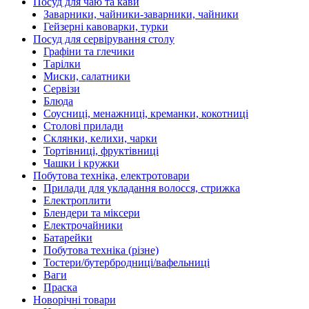
Посуд для чаю та кави
Заварники, чайники-заварники, чайники
Гейзерні кавоварки, турки
Посуд для сервірування столу
Графіни та глечики
Тарілки
Миски, салатники
Сервізи
Блюда
Соусниці, менажниці, креманки, кокотниці
Столові прилади
Склянки, келихи, чарки
Тортівниці, фруктівниці
Чашки і кружки
Побутова техніка, електротовари
Прилади для укладання волосся, стрижка
Електроплити
Блендери та міксери
Електрочайники
Батарейки
Побутова техніка (різне)
Тостери/бутербродниці/вафельниці
Ваги
Праска
Новорічні товари