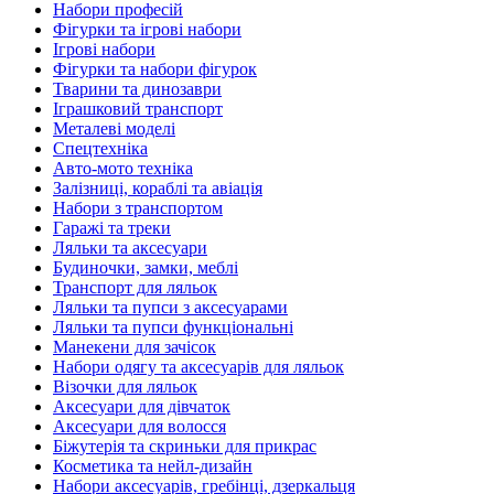
Набори професій
Фігурки та ігрові набори
Ігрові набори
Фігурки та набори фігурок
Тварини та динозаври
Іграшковий транспорт
Металеві моделі
Спецтехніка
Авто-мото техніка
Залізниці, кораблі та авіація
Набори з транспортом
Гаражі та треки
Ляльки та аксесуари
Будиночки, замки, меблі
Транспорт для ляльок
Ляльки та пупси з аксесуарами
Ляльки та пупси функціональні
Манекени для зачісок
Набори одягу та аксесуарів для ляльок
Візочки для ляльок
Аксесуари для дівчаток
Аксесуари для волосся
Біжутерія та скриньки для прикрас
Косметика та нейл-дизайн
Набори аксесуарів, гребінці, дзеркальця