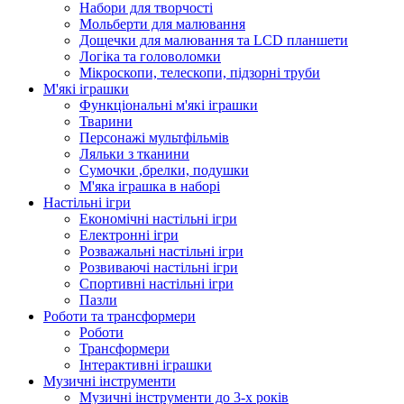
Набори для творчості
Мольберти для малювання
Дощечки для малювання та LCD планшети
Логіка та головоломки
Мікроскопи, телескопи, підзорні труби
М'які іграшки
Функціональні м'які іграшки
Тварини
Персонажі мультфільмів
Ляльки з тканини
Сумочки ,брелки, подушки
М'яка іграшка в наборі
Настільні ігри
Економічні настільні ігри
Електронні ігри
Розважальні настільні ігри
Розвиваючі настільні ігри
Спортивні настільні ігри
Пазли
Роботи та трансформери
Роботи
Трансформери
Інтерактивні іграшки
Музичні інструменти
Музичні інструменти до 3-х років