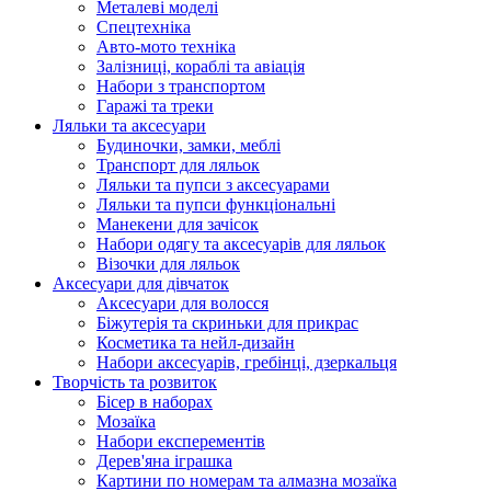
Металеві моделі
Спецтехніка
Авто-мото техніка
Залізниці, кораблі та авіація
Набори з транспортом
Гаражі та треки
Ляльки та аксесуари
Будиночки, замки, меблі
Транспорт для ляльок
Ляльки та пупси з аксесуарами
Ляльки та пупси функціональні
Манекени для зачісок
Набори одягу та аксесуарів для ляльок
Візочки для ляльок
Аксесуари для дівчаток
Аксесуари для волосся
Біжутерія та скриньки для прикрас
Косметика та нейл-дизайн
Набори аксесуарів, гребінці, дзеркальця
Творчість та розвиток
Бісер в наборах
Мозаїка
Набори експерементів
Дерев'яна іграшка
Картини по номерам та алмазна мозаїка