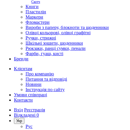
Скотч
Книги
Пластилін
Маркери
Фломастери
Вироби з паперу, блокноти та щоденники
Олівці кольорові, олівці графітні
Ручки, стрижні
Шкільні зошити, щоденники
Рюкзаки, ранці сумки, пенали
Фарби, гуаш, кисті
Бренди
Клієнтам
Про компанію
Питання та відповіді
Новини
Інструкція по сайту
Умови співпраці
Контакти
Вхід
Реєстрація
Відкладені
0
Укр
Рус