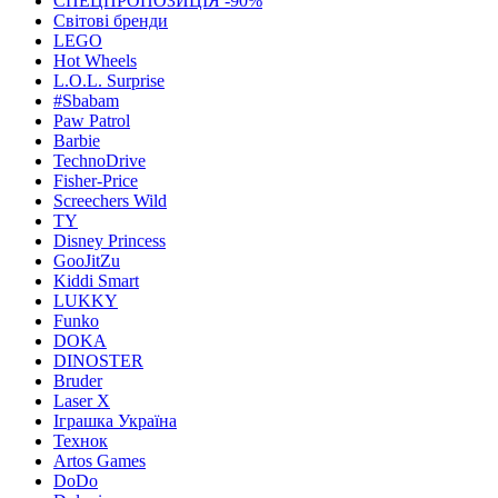
СПЕЦПРОПОЗИЦІЯ -90%
Світові бренди
LEGO
Hot Wheels
L.O.L. Surprise
#Sbabam
Paw Patrol
Barbie
TechnoDrive
Fisher-Price
Screechers Wild
TY
Disney Princess
GooJitZu
Kiddi Smart
LUKKY
Funko
DOKA
DINOSTER
Bruder
Laser X
Іграшка Україна
Технок
Artos Games
DoDo