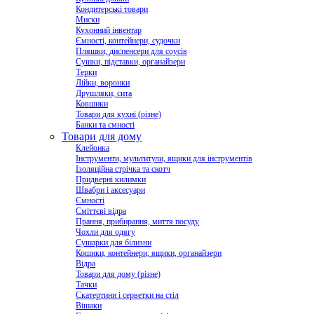
Кондитерські товари
Миски
Кухонний інвентар
Ємності, контейнери, судочки
Пляшки, диспенсери для соусів
Сушки, підставки, органайзери
Терки
Лійки, воронки
Друшляки, сита
Ковшики
Товари для кухні (різне)
Банки та ємності
Товари для дому
Клейонка
Інструменти, мультитули, ящики для інструментів
Ізоляційна стрічка та скотч
Придверні килимки
Швабри і аксесуари
Ємності
Сміттєві відра
Прання, прибирання, миття посуду
Чохли для одягу
Сушарки для білизни
Кошики, контейнери, ящики, органайзери
Відра
Товари для дому (різне)
Тачки
Скатертини і серветки на стіл
Вішаки