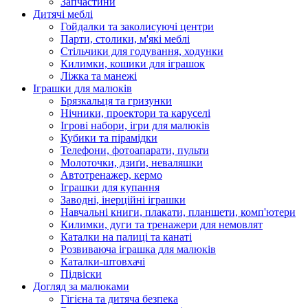
Запчастини
Дитячі меблі
Гойдалки та заколисуючі центри
Парти, столики, м'які меблі
Стільчики для годування, ходунки
Килимки, кошики для іграшок
Ліжка та манежі
Іграшки для малюків
Брязкальця та гризунки
Нічники, проектори та каруселі
Ігрові набори, ігри для малюків
Кубики та пірамідки
Телефони, фотоапарати, пульти
Молоточки, дзиґи, неваляшки
Автотренажер, кермо
Іграшки для купання
Заводні, інерційні іграшки
Навчальні книги, плакати, планшети, комп'ютери
Килимки, дуги та тренажери для немовлят
Каталки на палиці та канаті
Розвиваюча іграшка для малюків
Каталки-штовхачі
Підвіски
Догляд за малюками
Гігієна та дитяча безпека