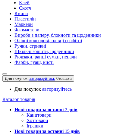
Клей
Скотч
Книги
Пластилін
Маркери
Фломастери
Вироби з паперу, блокноти та щоденники
Олівці кольорові, олівці графітні
Ручки, стрижні
Шкільні зошити, щоденники
Рюкзаки, ранці сумки, пенали
Фарби, гуаш, кисті
Для покупок
авторизуйтесь
0
товарів
Для покупок
авторизуйтесь
Каталог товарів
Нові товари за останнi 7 днiв
Канцтовари
Хозтовари
Іграшки
Нові товари за останнi 15 днiв