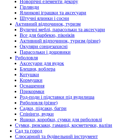
Новорічні елементи декору
Гірлянди
Ялинкові іграшки та аксесуари
Штучні ялинки і сосни
Активний відпочинок, туризм
Вуличні меблі, парасольки та аксесуари
Все для барбекю, пікніків
Активний відпочинок, туризм (різне)
Окуляри сонцезахисні
Парасольки і дощовики
Риболовля
Аксесуари для вудок
Блешня, воблера
Котушки
Кормушки
Оснащення
Прикормки
Род-поди і підставки під вудилища
Риболовля (різне)
Садки, підсаки, багри
Спінінги, вудки
Ящики, коробки, сумки для риболовлі
Сумки, рюкзаки, гаманці, косметички, валізи
Сад та город
Слюсарний та будівельний інструмент