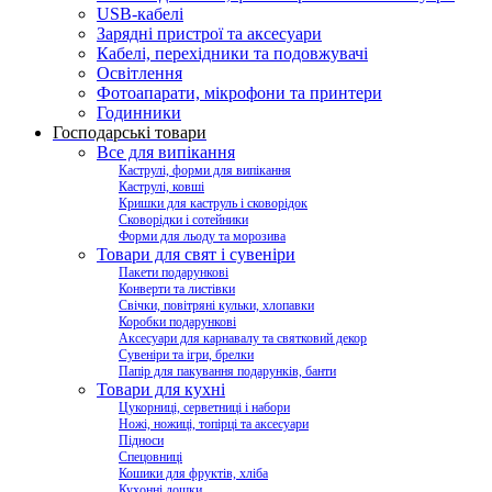
USB-кабелі
Зарядні пристрої та аксесуари
Кабелі, перехідники та подовжувачі
Освітлення
Фотоапарати, мікрофони та принтери
Годинники
Господарські товари
Все для випікання
Каструлі, форми для випікання
Каструлі, ковші
Кришки для каструль і сковорідок
Сковорідки і сотейники
Форми для льоду та морозива
Товари для свят і сувеніри
Пакети подарункові
Конверти та листівки
Свічки, повітряні кульки, хлопавки
Коробки подарункові
Аксесуари для карнавалу та святковий декор
Сувеніри та ігри, брелки
Папір для пакування подарунків, банти
Товари для кухні
Цукорниці, серветниці і набори
Ножі, ножиці, топірці та аксесуари
Підноси
Спецовниці
Кошики для фруктів, хліба
Кухонні дошки