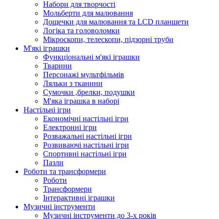
Набори для творчості
Мольберти для малювання
Дощечки для малювання та LCD планшети
Логіка та головоломки
Мікроскопи, телескопи, підзорні труби
М'які іграшки
Функціональні м'які іграшки
Тварини
Персонажі мультфільмів
Ляльки з тканини
Сумочки ,брелки, подушки
М'яка іграшка в наборі
Настільні ігри
Економічні настільні ігри
Електронні ігри
Розважальні настільні ігри
Розвиваючі настільні ігри
Спортивні настільні ігри
Пазли
Роботи та трансформери
Роботи
Трансформери
Інтерактивні іграшки
Музичні інструменти
Музичні інструменти до 3-х років