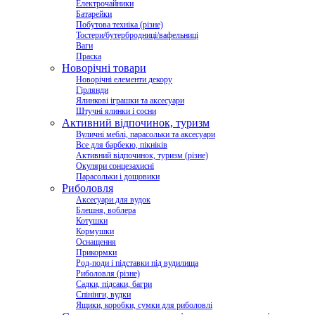
Електрочайники
Батарейки
Побутова техніка (різне)
Тостери/бутербродниці/вафельниці
Ваги
Праска
Новорічні товари
Новорічні елементи декору
Гірлянди
Ялинкові іграшки та аксесуари
Штучні ялинки і сосни
Активний відпочинок, туризм
Вуличні меблі, парасольки та аксесуари
Все для барбекю, пікніків
Активний відпочинок, туризм (різне)
Окуляри сонцезахисні
Парасольки і дощовики
Риболовля
Аксесуари для вудок
Блешня, воблера
Котушки
Кормушки
Оснащення
Прикормки
Род-поди і підставки під вудилища
Риболовля (різне)
Садки, підсаки, багри
Спінінги, вудки
Ящики, коробки, сумки для риболовлі