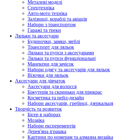
Металеві моделі
Спецтехніка
Авто-мото техніка
Залізниці, кораблі та авіація
Набори з транспортом
Гаражі та треки
Ляльки та аксесуари
Будиночки, замки, меблі
Транспорт для ляльок
Ляльки та пупси з аксесуарами
Ляльки та пупси функціональні
Манекени для зачісок
Набори одягу та аксесуарів для ляльок
Візочки для ляльок
Аксесуари для дівчаток
Аксесуари для волосся
Біжутерія та скриньки для прикрас
Косметика та нейл-дизайн
Набори аксесуарів, гребінці, дзеркальця
Творчість та розвиток
Бісер в наборах
Мозаїка
Набори експерементів
Дерев'яна іграшка
Картини по номерам та алмазна мозаїка