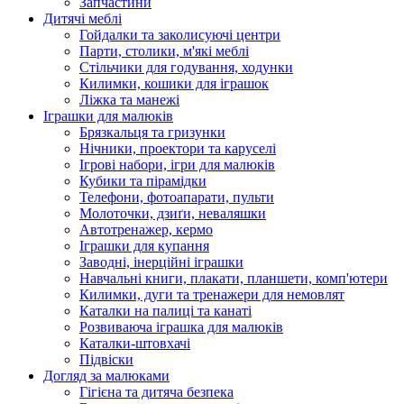
Запчастини
Дитячі меблі
Гойдалки та заколисуючі центри
Парти, столики, м'які меблі
Стільчики для годування, ходунки
Килимки, кошики для іграшок
Ліжка та манежі
Іграшки для малюків
Брязкальця та гризунки
Нічники, проектори та каруселі
Ігрові набори, ігри для малюків
Кубики та пірамідки
Телефони, фотоапарати, пульти
Молоточки, дзиґи, неваляшки
Автотренажер, кермо
Іграшки для купання
Заводні, інерційні іграшки
Навчальні книги, плакати, планшети, комп'ютери
Килимки, дуги та тренажери для немовлят
Каталки на палиці та канаті
Розвиваюча іграшка для малюків
Каталки-штовхачі
Підвіски
Догляд за малюками
Гігієна та дитяча безпека