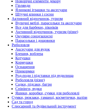
Новорічні елементи декору
Гірлянди
Ялинкові іграшки та аксесуари
Штучні ялинки і сосни
Активний відпочинок, туризм
Вуличні меблі, парасольки та аксесуари
Все для барбекю, пікніків
Активний відпочинок, туризм (різне)
Окуляри сонцезахисні
Парасольки і дощовики
Риболовля
Аксесуари для вудок
Блешня, воблера
Котушки
Кормушки
Оснащення
Прикормки
Род-поди і підставки під вудилища
Риболовля (різне)
Садки, підсаки, багри
Спінінги, вудки
Ящики, коробки, сумки для риболовлі
Сумки, рюкзаки, гаманці, косметички, валізи
Сад та город
Слюсарний та будівельний інструмент