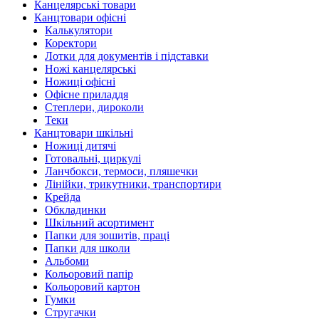
Канцелярські товари
Канцтовари офісні
Калькулятори
Коректори
Лотки для документів і підставки
Ножі канцелярські
Ножиці офісні
Офісне приладдя
Степлери, дироколи
Теки
Канцтовари шкільні
Ножиці дитячі
Готовальні, циркулі
Ланчбокси, термоси, пляшечки
Лінійки, трикутники, транспортири
Крейда
Обкладинки
Шкільний асортимент
Папки для зошитів, праці
Папки для школи
Альбоми
Кольоровий папір
Кольоровий картон
Гумки
Стругачки