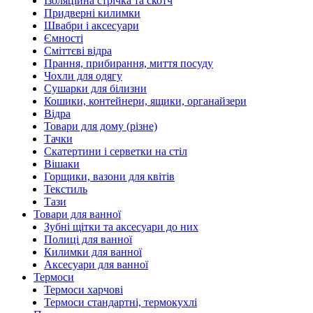
Ізоляційна стрічка та скотч
Придверні килимки
Швабри і аксесуари
Ємності
Сміттєві відра
Прання, прибирання, миття посуду
Чохли для одягу
Сушарки для білизни
Кошики, контейнери, ящики, органайзери
Відра
Товари для дому (різне)
Тачки
Скатертини і серветки на стіл
Вішаки
Горщики, вазони для квітів
Текстиль
Тази
Товари для ванної
Зубні щітки та аксесуари до них
Полиці для ванної
Килимки для ванної
Аксесуари для ванної
Термоси
Термоси харчові
Термоси стандартні, термокухлі