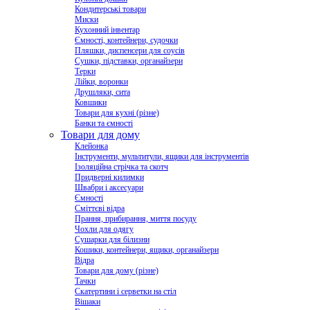
Кондитерські товари
Миски
Кухонний інвентар
Ємності, контейнери, судочки
Пляшки, диспенсери для соусів
Сушки, підставки, органайзери
Терки
Лійки, воронки
Друшляки, сита
Ковшики
Товари для кухні (різне)
Банки та ємності
Товари для дому
Клейонка
Інструменти, мультитули, ящики для інструментів
Ізоляційна стрічка та скотч
Придверні килимки
Швабри і аксесуари
Ємності
Сміттєві відра
Прання, прибирання, миття посуду
Чохли для одягу
Сушарки для білизни
Кошики, контейнери, ящики, органайзери
Відра
Товари для дому (різне)
Тачки
Скатертини і серветки на стіл
Вішаки