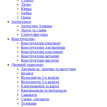
Стратег
Тігрес
Юніка
Ідейка
Оріон
Антистреси
Антистрес іграшка
Лизун та слайм
Стретч-фигурки
Конструктори
Конструктора електроні
Конструктори для малюків
Конструктори пластикові
Конструктори металеві
Конструктори магнітні
Дитячий транспорт
Автокрісла , візочки та аксесуари
Біговел
Велосипеди 2-х колісні
Велосипеди 3-х колісні
Електромобілі та карти
Квадроцикли та мотоцикли
Самокати
Санки, снігокати
Толокари