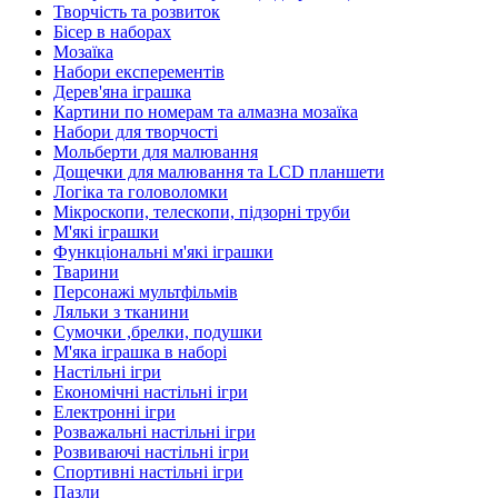
Творчість та розвиток
Бісер в наборах
Мозаїка
Набори експерементів
Дерев'яна іграшка
Картини по номерам та алмазна мозаїка
Набори для творчості
Мольберти для малювання
Дощечки для малювання та LCD планшети
Логіка та головоломки
Мікроскопи, телескопи, підзорні труби
М'які іграшки
Функціональні м'які іграшки
Тварини
Персонажі мультфільмів
Ляльки з тканини
Сумочки ,брелки, подушки
М'яка іграшка в наборі
Настільні ігри
Економічні настільні ігри
Електронні ігри
Розважальні настільні ігри
Розвиваючі настільні ігри
Спортивні настільні ігри
Пазли