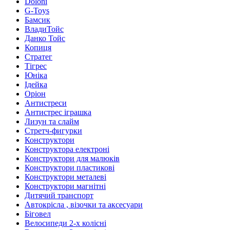
Doloni
G-Toys
Бамсик
ВладиТойс
Данко Тойс
Копиця
Стратег
Тігрес
Юніка
Ідейка
Оріон
Антистреси
Антистрес іграшка
Лизун та слайм
Стретч-фигурки
Конструктори
Конструктора електроні
Конструктори для малюків
Конструктори пластикові
Конструктори металеві
Конструктори магнітні
Дитячий транспорт
Автокрісла , візочки та аксесуари
Біговел
Велосипеди 2-х колісні