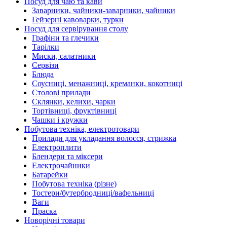
Посуд для чаю та кави
Заварники, чайники-заварники, чайники
Гейзерні кавоварки, турки
Посуд для сервірування столу
Графіни та глечики
Тарілки
Миски, салатники
Сервізи
Блюда
Соусниці, менажниці, креманки, кокотниці
Столові прилади
Склянки, келихи, чарки
Тортівниці, фруктівниці
Чашки і кружки
Побутова техніка, електротовари
Прилади для укладання волосся, стрижка
Електроплити
Блендери та міксери
Електрочайники
Батарейки
Побутова техніка (різне)
Тостери/бутербродниці/вафельниці
Ваги
Праска
Новорічні товари