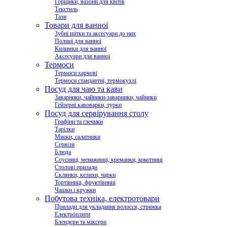
Горщики, вазони для квітів
Текстиль
Тази
Товари для ванної
Зубні щітки та аксесуари до них
Полиці для ванної
Килимки для ванної
Аксесуари для ванної
Термоси
Термоси харчові
Термоси стандартні, термокухлі
Посуд для чаю та кави
Заварники, чайники-заварники, чайники
Гейзерні кавоварки, турки
Посуд для сервірування столу
Графіни та глечики
Тарілки
Миски, салатники
Сервізи
Блюда
Соусниці, менажниці, креманки, кокотниці
Столові прилади
Склянки, келихи, чарки
Тортівниці, фруктівниці
Чашки і кружки
Побутова техніка, електротовари
Прилади для укладання волосся, стрижка
Електроплити
Блендери та міксери