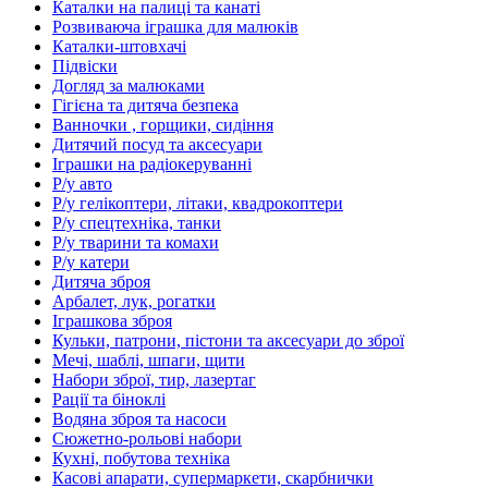
Каталки на палиці та канаті
Розвиваюча іграшка для малюків
Каталки-штовхачі
Підвіски
Догляд за малюками
Гігієна та дитяча безпека
Ванночки , горщики, сидіння
Дитячий посуд та аксесуари
Іграшки на радіокеруванні
Р/у авто
Р/у гелікоптери, літаки, квадрокоптери
Р/у спецтехніка, танки
Р/у тварини та комахи
Р/у катери
Дитяча зброя
Арбалет, лук, рогатки
Іграшкова зброя
Кульки, патрони, пістони та аксесуари до зброї
Мечі, шаблі, шпаги, щити
Набори зброї, тир, лазертаг
Рації та біноклі
Водяна зброя та насоси
Сюжетно-рольові набори
Кухні, побутова техніка
Касові апарати, супермаркети, скарбнички