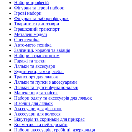
Набори професій
Фігурки та ігрові набори
Ігрові набори
Фігурки та набори фігурок
Тварини та динозаври
Іграшковий транспорт
Металеві моделі
Спецтехніка
Авто-мото техніка
Залізниці, кораблі та авіація
Набори з транспортом
Гаражі та треки
Ляльки та аксесуари
Будиночки, замки, меблі
Транспорт для ляльок
Ляльки та пупси з аксесуарами
Ляльки та пупси функціональні
Манекени для зачісок
Набори одягу та аксесуарів для ляльок
Візочки для ляльок
Аксесуари для дівчаток
Аксесуари для волосся
Біжутерія та скриньки для прикрас
Косметика та нейл-дизайн
Набори аксесуарів, гребінці, дзеркальця