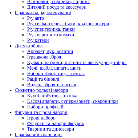
Ванночки , горщики, сидіння
Дитячий посуд та аксесуари
Іграшки на радіокеруванні
Р/у авто
Р/у гелікоптери, літаки, квадрокоптери
Р/у спецтехніка, танки
Р/у тварини та комахи
Р/у катери
Дитяча зброя
Арбалет, лук, рогатки
Іграшкова зброя
Кульки, патрони, пістони та аксесуари до зброї
Мечі, шаблі, шпаги, щити
Набори зброї, тир, лазертаг
Рації та біноклі
Водяна зброя та насоси
Сюжетно-рольові набори
Кухні, побутова техніка
Касові апарати, супермаркети, скарбнички
Набори професій
Фігурки та ігрові набори
Ігрові набори
Фігурки та набори фігурок
Тварини та динозаври
Іграшковий транспорт