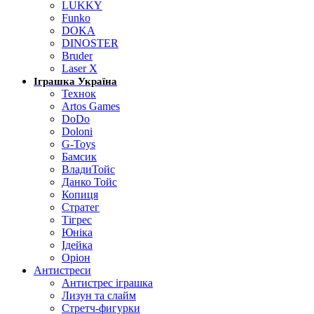
LUKKY
Funko
DOKA
DINOSTER
Bruder
Laser X
Іграшка Україна
Технок
Artos Games
DoDo
Doloni
G-Toys
Бамсик
ВладиТойс
Данко Тойс
Копиця
Стратег
Тігрес
Юніка
Ідейка
Оріон
Антистреси
Антистрес іграшка
Лизун та слайм
Стретч-фигурки