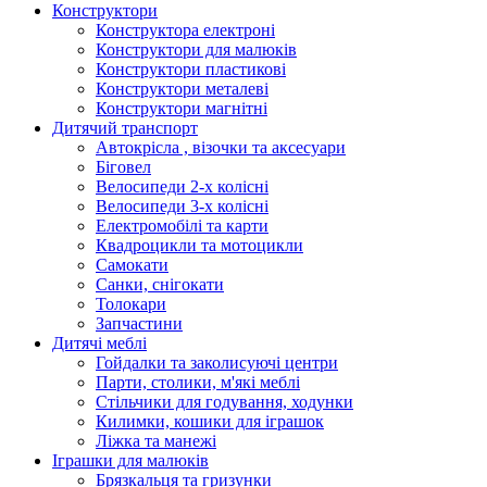
Конструктори
Конструктора електроні
Конструктори для малюків
Конструктори пластикові
Конструктори металеві
Конструктори магнітні
Дитячий транспорт
Автокрісла , візочки та аксесуари
Біговел
Велосипеди 2-х колісні
Велосипеди 3-х колісні
Електромобілі та карти
Квадроцикли та мотоцикли
Самокати
Санки, снігокати
Толокари
Запчастини
Дитячі меблі
Гойдалки та заколисуючі центри
Парти, столики, м'які меблі
Стільчики для годування, ходунки
Килимки, кошики для іграшок
Ліжка та манежі
Іграшки для малюків
Брязкальця та гризунки