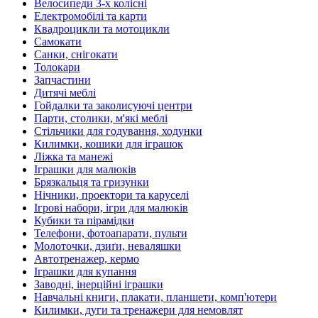
Велосипеди 3-х колісні
Електромобілі та карти
Квадроцикли та мотоцикли
Самокати
Санки, снігокати
Толокари
Запчастини
Дитячі меблі
Гойдалки та заколисуючі центри
Парти, столики, м'які меблі
Стільчики для годування, ходунки
Килимки, кошики для іграшок
Ліжка та манежі
Іграшки для малюків
Брязкальця та гризунки
Нічники, проектори та каруселі
Ігрові набори, ігри для малюків
Кубики та пірамідки
Телефони, фотоапарати, пульти
Молоточки, дзиґи, неваляшки
Автотренажер, кермо
Іграшки для купання
Заводні, інерційні іграшки
Навчальні книги, плакати, планшети, комп'ютери
Килимки, дуги та тренажери для немовлят