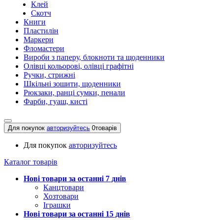
Клей
Скотч
Книги
Пластилін
Маркери
Фломастери
Вироби з паперу, блокноти та щоденники
Олівці кольорові, олівці графітні
Ручки, стрижні
Шкільні зошити, щоденники
Рюкзаки, ранці сумки, пенали
Фарби, гуаш, кисті
Для покупок
авторизуйтесь
0
товарів
Для покупок
авторизуйтесь
Каталог товарів
Нові товари за останнi 7 днiв
Канцтовари
Хозтовари
Іграшки
Нові товари за останнi 15 днiв