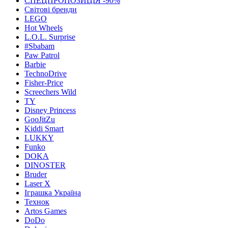
СПЕЦПРОПОЗИЦІЯ -90%
Світові бренди
LEGO
Hot Wheels
L.O.L. Surprise
#Sbabam
Paw Patrol
Barbie
TechnoDrive
Fisher-Price
Screechers Wild
TY
Disney Princess
GooJitZu
Kiddi Smart
LUKKY
Funko
DOKA
DINOSTER
Bruder
Laser X
Іграшка Україна
Технок
Artos Games
DoDo