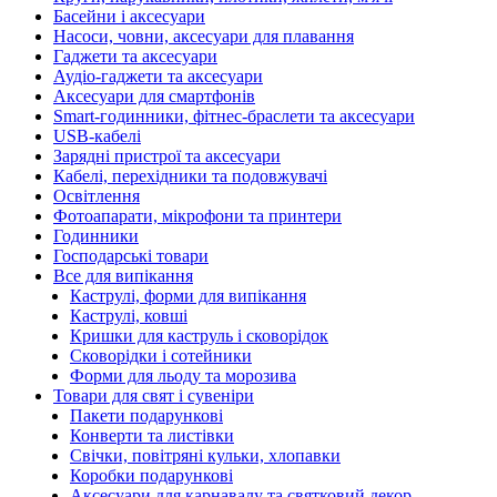
Басейни і аксесуари
Насоси, човни, аксесуари для плавання
Гаджети та аксесуари
Аудіо-гаджети та аксесуари
Аксесуари для смартфонів
Smart-годинники, фітнес-браслети та аксесуари
USB-кабелі
Зарядні пристрої та аксесуари
Кабелі, перехідники та подовжувачі
Освітлення
Фотоапарати, мікрофони та принтери
Годинники
Господарські товари
Все для випікання
Каструлі, форми для випікання
Каструлі, ковші
Кришки для каструль і сковорідок
Сковорідки і сотейники
Форми для льоду та морозива
Товари для свят і сувеніри
Пакети подарункові
Конверти та листівки
Свічки, повітряні кульки, хлопавки
Коробки подарункові
Аксесуари для карнавалу та святковий декор