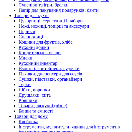
Сувеніри та ігри, брелки
Папір для пакування подарунків, банти
Товари для кухні
Цукорниці, серветниці і набори
Ножі, ножиці, топірці та аксесуари
Підноси
Спецовниці
Кошики для фруктів, хліба
Кухонні дошки
Кондитерські товари
Миски
Кухонний інвентар
Ємності, контейнери, судочки
Пляшки, диспенсери для соусів
Сушки, підставки, органайзери
Терки
Лійки, воронки
Друшляки, сита
Ковшики
Товари для кухні (різне)
Банки та ємності
Товари для дому
Клейонка
Інструменти, мультитули, ящики для інструментів