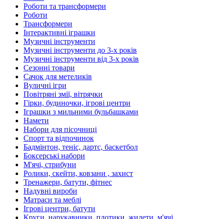
Роботи та трансформери
Роботи
Трансформери
Інтерактивні іграшки
Музичні інструменти
Музичні інструменти до 3-х років
Музичні інструменти від 3-х років
Сезонні товари
Сачок для метеликів
Вуличні ігри
Повітряні змії, вітрячки
Гірки, будиночки, ігрові центри
Іграшки з мильними бульбашками
Намети
Набори для пісочниці
Спорт та відпочинок
Бадмінтон, теніс, дартс, баскетбол
Боксерські набори
М'ячі, стрибуни
Ролики, скейти, ковзани , захист
Тренажери, батути, фітнес
Надувні вироби
Матраси та меблі
Ігрові центри, батути
Круги, нарукавники, плотики, жилети, м'ячі