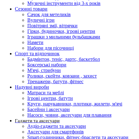
Музичні інструменти від 3-х років
Сезонні товари
Сачок для метеликів
Вуличні ігри
Повітряні змії, вітрячки
Гірки, будиночки, ігрові центри
Іграшки з мильними бульбашками
Намети
Набори для пісочниці
Спорт та відпочинок
Бадмінтон, теніс, дартс, баскетбол
Боксерські набори
М'ячі, стрибуни
Ролики, скейти, ковзани , захист
Тренажери, батути, фітнес
Надувні вироби
Матраси та меблі
Ігрові центри, батути
Круги, нарукавники, плотики, жилети, м'ячі
Басейни і аксесуари
Насоси, човни, аксесуари для плавання
Гаджети та аксесуари
Аудіо-гаджети та аксесуари
Аксесуари для смартфонів
Smart-годинники, фітнес-браслети та аксесуари