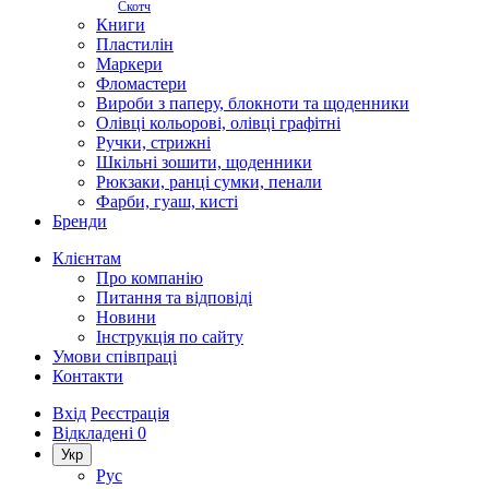
Скотч
Книги
Пластилін
Маркери
Фломастери
Вироби з паперу, блокноти та щоденники
Олівці кольорові, олівці графітні
Ручки, стрижні
Шкільні зошити, щоденники
Рюкзаки, ранці сумки, пенали
Фарби, гуаш, кисті
Бренди
Клієнтам
Про компанію
Питання та відповіді
Новини
Інструкція по сайту
Умови співпраці
Контакти
Вхід
Реєстрація
Відкладені
0
Укр
Рус