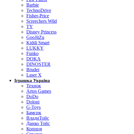
Barbie
TechnoDrive
Fisher-Price
Screechers Wild
TY
Disney Princess
GooJitZu
Kiddi Smart
LUKKY
Funko
DOKA
DINOSTER
Bruder
Laser X
Іграшка Україна
Технок
Artos Games
DoDo
Doloni
G-Toys
Бамсик
ВладиТойс
Данко Тойс
Копиця