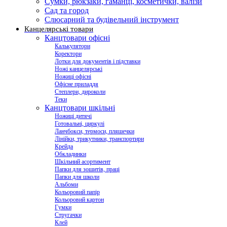
Сумки, рюкзаки, гаманці, косметички, валізи
Сад та город
Слюсарний та будівельний інструмент
Канцелярські товари
Канцтовари офісні
Калькулятори
Коректори
Лотки для документів і підставки
Ножі канцелярські
Ножиці офісні
Офісне приладдя
Степлери, дироколи
Теки
Канцтовари шкільні
Ножиці дитячі
Готовальні, циркулі
Ланчбокси, термоси, пляшечки
Лінійки, трикутники, транспортири
Крейда
Обкладинки
Шкільний асортимент
Папки для зошитів, праці
Папки для школи
Альбоми
Кольоровий папір
Кольоровий картон
Гумки
Стругачки
Клей