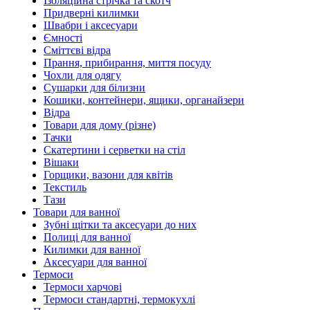
Ізоляційна стрічка та скотч
Придверні килимки
Швабри і аксесуари
Ємності
Сміттєві відра
Прання, прибирання, миття посуду
Чохли для одягу
Сушарки для білизни
Кошики, контейнери, ящики, органайзери
Відра
Товари для дому (різне)
Тачки
Скатертини і серветки на стіл
Вішаки
Горщики, вазони для квітів
Текстиль
Тази
Товари для ванної
Зубні щітки та аксесуари до них
Полиці для ванної
Килимки для ванної
Аксесуари для ванної
Термоси
Термоси харчові
Термоси стандартні, термокухлі