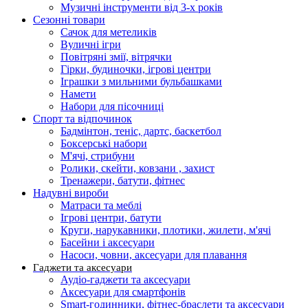
Музичні інструменти від 3-х років
Сезонні товари
Сачок для метеликів
Вуличні ігри
Повітряні змії, вітрячки
Гірки, будиночки, ігрові центри
Іграшки з мильними бульбашками
Намети
Набори для пісочниці
Спорт та відпочинок
Бадмінтон, теніс, дартс, баскетбол
Боксерські набори
М'ячі, стрибуни
Ролики, скейти, ковзани , захист
Тренажери, батути, фітнес
Надувні вироби
Матраси та меблі
Ігрові центри, батути
Круги, нарукавники, плотики, жилети, м'ячі
Басейни і аксесуари
Насоси, човни, аксесуари для плавання
Гаджети та аксесуари
Аудіо-гаджети та аксесуари
Аксесуари для смартфонів
Smart-годинники, фітнес-браслети та аксесуари