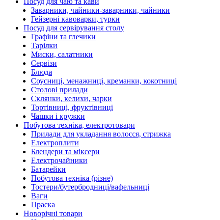
Посуд для чаю та кави
Заварники, чайники-заварники, чайники
Гейзерні кавоварки, турки
Посуд для сервірування столу
Графіни та глечики
Тарілки
Миски, салатники
Сервізи
Блюда
Соусниці, менажниці, креманки, кокотниці
Столові прилади
Склянки, келихи, чарки
Тортівниці, фруктівниці
Чашки і кружки
Побутова техніка, електротовари
Прилади для укладання волосся, стрижка
Електроплити
Блендери та міксери
Електрочайники
Батарейки
Побутова техніка (різне)
Тостери/бутербродниці/вафельниці
Ваги
Праска
Новорічні товари