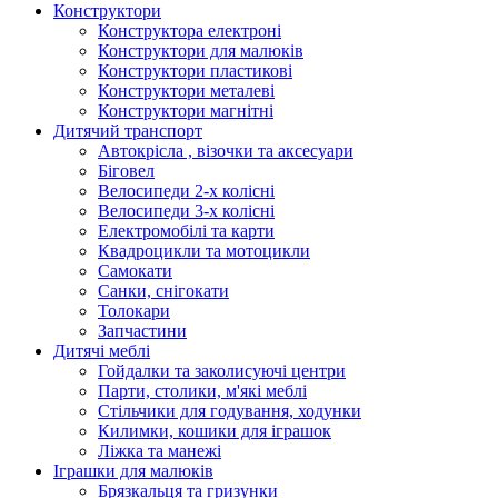
Конструктори
Конструктора електроні
Конструктори для малюків
Конструктори пластикові
Конструктори металеві
Конструктори магнітні
Дитячий транспорт
Автокрісла , візочки та аксесуари
Біговел
Велосипеди 2-х колісні
Велосипеди 3-х колісні
Електромобілі та карти
Квадроцикли та мотоцикли
Самокати
Санки, снігокати
Толокари
Запчастини
Дитячі меблі
Гойдалки та заколисуючі центри
Парти, столики, м'які меблі
Стільчики для годування, ходунки
Килимки, кошики для іграшок
Ліжка та манежі
Іграшки для малюків
Брязкальця та гризунки