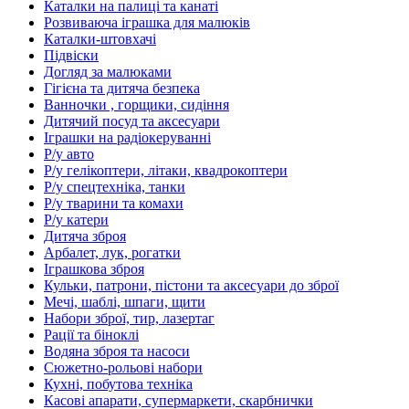
Каталки на палиці та канаті
Розвиваюча іграшка для малюків
Каталки-штовхачі
Підвіски
Догляд за малюками
Гігієна та дитяча безпека
Ванночки , горщики, сидіння
Дитячий посуд та аксесуари
Іграшки на радіокеруванні
Р/у авто
Р/у гелікоптери, літаки, квадрокоптери
Р/у спецтехніка, танки
Р/у тварини та комахи
Р/у катери
Дитяча зброя
Арбалет, лук, рогатки
Іграшкова зброя
Кульки, патрони, пістони та аксесуари до зброї
Мечі, шаблі, шпаги, щити
Набори зброї, тир, лазертаг
Рації та біноклі
Водяна зброя та насоси
Сюжетно-рольові набори
Кухні, побутова техніка
Касові апарати, супермаркети, скарбнички