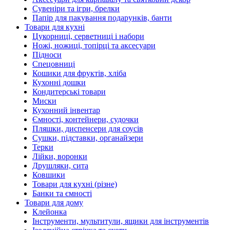
Сувеніри та ігри, брелки
Папір для пакування подарунків, банти
Товари для кухні
Цукорниці, серветниці і набори
Ножі, ножиці, топірці та аксесуари
Підноси
Спецовниці
Кошики для фруктів, хліба
Кухонні дошки
Кондитерські товари
Миски
Кухонний інвентар
Ємності, контейнери, судочки
Пляшки, диспенсери для соусів
Сушки, підставки, органайзери
Терки
Лійки, воронки
Друшляки, сита
Ковшики
Товари для кухні (різне)
Банки та ємності
Товари для дому
Клейонка
Інструменти, мультитули, ящики для інструментів