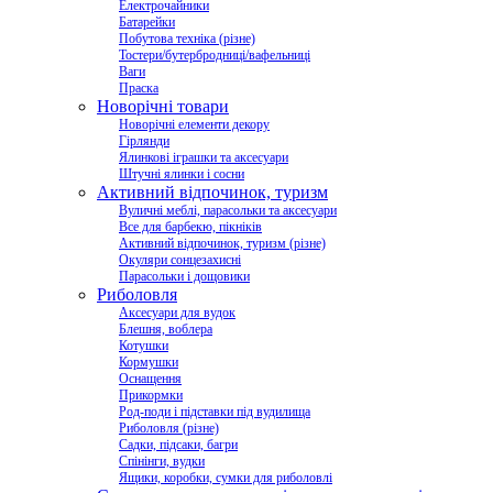
Електрочайники
Батарейки
Побутова техніка (різне)
Тостери/бутербродниці/вафельниці
Ваги
Праска
Новорічні товари
Новорічні елементи декору
Гірлянди
Ялинкові іграшки та аксесуари
Штучні ялинки і сосни
Активний відпочинок, туризм
Вуличні меблі, парасольки та аксесуари
Все для барбекю, пікніків
Активний відпочинок, туризм (різне)
Окуляри сонцезахисні
Парасольки і дощовики
Риболовля
Аксесуари для вудок
Блешня, воблера
Котушки
Кормушки
Оснащення
Прикормки
Род-поди і підставки під вудилища
Риболовля (різне)
Садки, підсаки, багри
Спінінги, вудки
Ящики, коробки, сумки для риболовлі