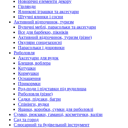
Новорічні елементи декору
Гірлянди
Ялинкові іграшки та аксесуари
Штучні ялинки і сосни
Активний відпочинок, туризм
Вуличні меблі, парасольки та аксесуари
Все для барбекю, пікніків
Активний відпочинок, туризм (різне)
Окуляри сонцезахисні
Парасольки і дощовики
Риболовля
Аксесуари для вудок
Блешня, воблера
Котушки
Кормушки
Оснащення
Прикормки
Род-поди і підставки під вудилища
Риболовля (різне)
Садки, підсаки, багри
Спінінги, вудки
Ящики, коробки, сумки для риболовлі
Сумки, рюкзаки, гаманці, косметички, валізи
Сад та город
Слюсарний та будівельний інструмент