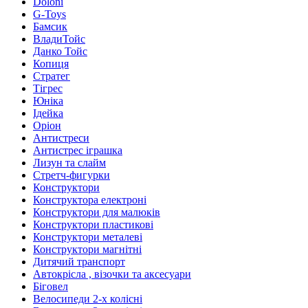
Doloni
G-Toys
Бамсик
ВладиТойс
Данко Тойс
Копиця
Стратег
Тігрес
Юніка
Ідейка
Оріон
Антистреси
Антистрес іграшка
Лизун та слайм
Стретч-фигурки
Конструктори
Конструктора електроні
Конструктори для малюків
Конструктори пластикові
Конструктори металеві
Конструктори магнітні
Дитячий транспорт
Автокрісла , візочки та аксесуари
Біговел
Велосипеди 2-х колісні