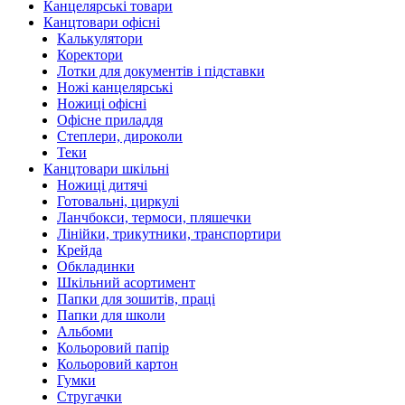
Канцелярські товари
Канцтовари офісні
Калькулятори
Коректори
Лотки для документів і підставки
Ножі канцелярські
Ножиці офісні
Офісне приладдя
Степлери, дироколи
Теки
Канцтовари шкільні
Ножиці дитячі
Готовальні, циркулі
Ланчбокси, термоси, пляшечки
Лінійки, трикутники, транспортири
Крейда
Обкладинки
Шкільний асортимент
Папки для зошитів, праці
Папки для школи
Альбоми
Кольоровий папір
Кольоровий картон
Гумки
Стругачки