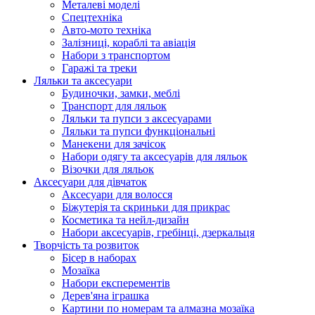
Металеві моделі
Спецтехніка
Авто-мото техніка
Залізниці, кораблі та авіація
Набори з транспортом
Гаражі та треки
Ляльки та аксесуари
Будиночки, замки, меблі
Транспорт для ляльок
Ляльки та пупси з аксесуарами
Ляльки та пупси функціональні
Манекени для зачісок
Набори одягу та аксесуарів для ляльок
Візочки для ляльок
Аксесуари для дівчаток
Аксесуари для волосся
Біжутерія та скриньки для прикрас
Косметика та нейл-дизайн
Набори аксесуарів, гребінці, дзеркальця
Творчість та розвиток
Бісер в наборах
Мозаїка
Набори експерементів
Дерев'яна іграшка
Картини по номерам та алмазна мозаїка