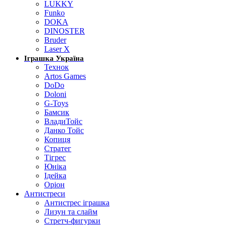
LUKKY
Funko
DOKA
DINOSTER
Bruder
Laser X
Іграшка Україна
Технок
Artos Games
DoDo
Doloni
G-Toys
Бамсик
ВладиТойс
Данко Тойс
Копиця
Стратег
Тігрес
Юніка
Ідейка
Оріон
Антистреси
Антистрес іграшка
Лизун та слайм
Стретч-фигурки