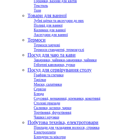
Горщики, вазони для квітів
Текстиль
Тази
Товари для ванної
Зубні щітки та аксесуари до них
Полиці для ванної
Килимки для ванної
Аксесуари для ванної
Термоси
Термоси харчові
Термоси стандартні, термокухлі
Посуд для чаю та кави
Заварники, чайники-заварники, чайники
Гейзерні кавоварки, турки
Посуд для сервірування столу
Графіни та глечики
Тарілки
Миски, салатники
Сервізи
Блюда
Соусниці, менажниці, креманки, кокотниці
Столові прилади
Склянки, келихи, чарки
Тортівниці, фруктівниці
Чашки і кружки
Побутова техніка, електротовари
Прилади для укладання волосся, стрижка
Електроплити
Блендери та міксери