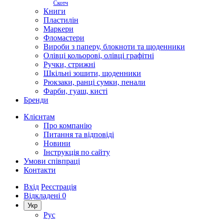
Скотч
Книги
Пластилін
Маркери
Фломастери
Вироби з паперу, блокноти та щоденники
Олівці кольорові, олівці графітні
Ручки, стрижні
Шкільні зошити, щоденники
Рюкзаки, ранці сумки, пенали
Фарби, гуаш, кисті
Бренди
Клієнтам
Про компанію
Питання та відповіді
Новини
Інструкція по сайту
Умови співпраці
Контакти
Вхід
Реєстрація
Відкладені
0
Укр
Рус