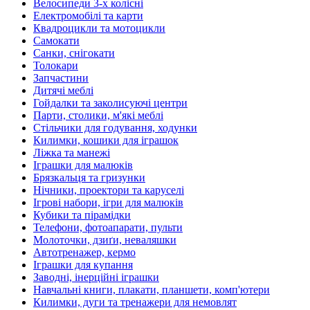
Велосипеди 3-х колісні
Електромобілі та карти
Квадроцикли та мотоцикли
Самокати
Санки, снігокати
Толокари
Запчастини
Дитячі меблі
Гойдалки та заколисуючі центри
Парти, столики, м'які меблі
Стільчики для годування, ходунки
Килимки, кошики для іграшок
Ліжка та манежі
Іграшки для малюків
Брязкальця та гризунки
Нічники, проектори та каруселі
Ігрові набори, ігри для малюків
Кубики та пірамідки
Телефони, фотоапарати, пульти
Молоточки, дзиґи, неваляшки
Автотренажер, кермо
Іграшки для купання
Заводні, інерційні іграшки
Навчальні книги, плакати, планшети, комп'ютери
Килимки, дуги та тренажери для немовлят