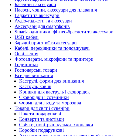
Басейни і аксесуари
Насоси, човни, аксесуари для плавання
Гаджети та аксесуари
Аудіо-гаджети та аксесуари
Аксесуари для смартфонів
Smart-годинники, фітнес-браслети та аксесуари
USB-кабелі
Зарядні пристрої та аксесуари
Кабелі, перехідники та подовжувачі
Освітлення
Фотоапарати, мікрофони та принтери
Годинники
Господарські товари
Все для випікання
Каструлі, форми для випікання
Каструлі, ковші
Кришки для каструль і сковорідок
Сковорідки і сотейники
Форми для льоду та морозива
Товари для свят і сувеніри
Пакети подарункові
Конверти та листівки
Свічки, повітряні кульки, хлопавки
Коробки подарункові
Аксесуари для карнавалу та святковий декор