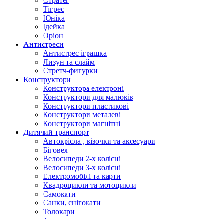
Стратег
Тігрес
Юніка
Ідейка
Оріон
Антистреси
Антистрес іграшка
Лизун та слайм
Стретч-фигурки
Конструктори
Конструктора електроні
Конструктори для малюків
Конструктори пластикові
Конструктори металеві
Конструктори магнітні
Дитячий транспорт
Автокрісла , візочки та аксесуари
Біговел
Велосипеди 2-х колісні
Велосипеди 3-х колісні
Електромобілі та карти
Квадроцикли та мотоцикли
Самокати
Санки, снігокати
Толокари