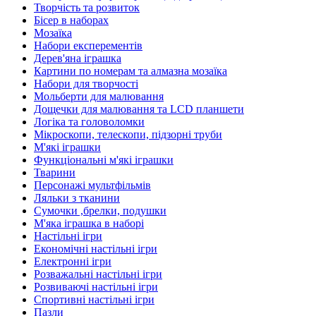
Творчість та розвиток
Бісер в наборах
Мозаїка
Набори експерементів
Дерев'яна іграшка
Картини по номерам та алмазна мозаїка
Набори для творчості
Мольберти для малювання
Дощечки для малювання та LCD планшети
Логіка та головоломки
Мікроскопи, телескопи, підзорні труби
М'які іграшки
Функціональні м'які іграшки
Тварини
Персонажі мультфільмів
Ляльки з тканини
Сумочки ,брелки, подушки
М'яка іграшка в наборі
Настільні ігри
Економічні настільні ігри
Електронні ігри
Розважальні настільні ігри
Розвиваючі настільні ігри
Спортивні настільні ігри
Пазли