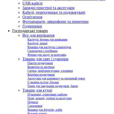
USB-кабелі
Зарядні пристрої та аксесуари
Кабелі, перехідники та подовжувачі
Освітлення
Фотоапарати, мікрофони та принтери
Годинники
Господарські товари
Все для випікання
Каструлі, форми для випікання
Каструлі, ковші
Кришки для каструль і сковорідок
Сковорідки і сотейники
Форми для льоду та морозива
Товари для свят і сувеніри
Пакети подарункові
Конверти та листівки
Свічки, повітряні кульки, хлопавки
Коробки подарункові
Аксесуари для карнавалу та святковий декор
Сувеніри та ігри, брелки
Папір для пакування подарунків, банти
Товари для кухні
Цукорниці, серветниці і набори
Ножі, ножиці, топірці та аксесуари
Підноси
Спецовниці
Кошики для фруктів, хліба
Кухонні дошки