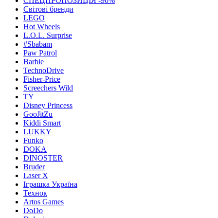
СПЕЦПРОПОЗИЦІЯ -90%
Світові бренди
LEGO
Hot Wheels
L.O.L. Surprise
#Sbabam
Paw Patrol
Barbie
TechnoDrive
Fisher-Price
Screechers Wild
TY
Disney Princess
GooJitZu
Kiddi Smart
LUKKY
Funko
DOKA
DINOSTER
Bruder
Laser X
Іграшка Україна
Технок
Artos Games
DoDo