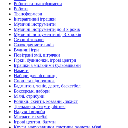
Роботи та трансформери
Роботи
Трансформери
Інтерактивні іграшки
Музичні інструменти
Музичні інструменти до 3-х років
Музичні інструменти від 3-х років
Сезонні товари
Сачок для метеликів
Вуличні ігри
Повітряні змії, вітрячки
Гірки, будиночки, ігрові центри
Іграшки з мильними бульбашками
Намети
Набори для пісочниці
Спорт та відпочинок
Бадмінтон, теніс, дартс, баскетбол
Боксерські набори
М'ячі, стрибуни
Ролики, скейти, ковзани , захист
Тренажери, батути, фітнес
Надувні вироби
Матраси та меблі
Ігрові центри, батути
Круги, нарукавники, плотики, жилети, м'ячі