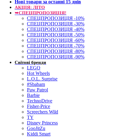
Нові товари за останнi 15 днiв
АКЦІЯ: ЛІТО
➥СПЕЦПРОПОЗИЦІЯ!
СПЕЦПРОПОЗИЦІЯ -10%
СПЕЦПРОПОЗИЦІЯ -30%
СПЕЦПРОПОЗИЦІЯ -40%
СПЕЦПРОПОЗИЦІЯ -50%
СПЕЦПРОПОЗИЦІЯ -60%
СПЕЦПРОПОЗИЦІЯ -70%
СПЕЦПРОПОЗИЦІЯ -80%
СПЕЦПРОПОЗИЦІЯ -90%
Світові бренди
LEGO
Hot Wheels
L.O.L. Surprise
#Sbabam
Paw Patrol
Barbie
TechnoDrive
Fisher-Price
Screechers Wild
TY
Disney Princess
GooJitZu
Kiddi Smart