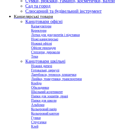
Сумки, рюкзаки, гаманці, косметички, валізи
Сад та город
Слюсарний та будівельний інструмент
Канцелярські товари
Канцтовари офісні
Калькулятори
Коректори
Лотки для документів і підставки
Ножі канцелярські
Ножиці офісні
Офісне приладдя
Степлери, дироколи
Теки
Канцтовари шкільні
Ножиці дитячі
Готовальні, циркулі
Ланчбокси, термоси, пляшечки
Лінійки, трикутники, транспортири
Крейда
Обкладинки
Шкільний асортимент
Папки для зошитів, праці
Папки для школи
Альбоми
Кольоровий папір
Кольоровий картон
Гумки
Стругачки
Клей