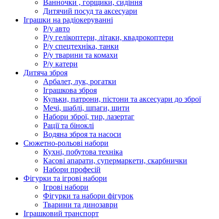
Ванночки , горщики, сидіння
Дитячий посуд та аксесуари
Іграшки на радіокеруванні
Р/у авто
Р/у гелікоптери, літаки, квадрокоптери
Р/у спецтехніка, танки
Р/у тварини та комахи
Р/у катери
Дитяча зброя
Арбалет, лук, рогатки
Іграшкова зброя
Кульки, патрони, пістони та аксесуари до зброї
Мечі, шаблі, шпаги, щити
Набори зброї, тир, лазертаг
Рації та біноклі
Водяна зброя та насоси
Сюжетно-рольові набори
Кухні, побутова техніка
Касові апарати, супермаркети, скарбнички
Набори професій
Фігурки та ігрові набори
Ігрові набори
Фігурки та набори фігурок
Тварини та динозаври
Іграшковий транспорт