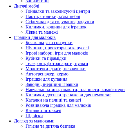
Запчастини
Дитячі меблі
Гойдалки та заколисуючі центри
Парти, столики, м'які меблі
Стільчики для годування, ходунки
Килимки, кошики для іграшок
Ліжка та манежі
Іграшки для малюків
Брязкальця та гризунки
Нічники, проектори та каруселі
Ігрові набори, ігри для малюків
Кубики та пірамідки
Телефони, фотоапарати, пульти
Молоточки, дзиґи, неваляшки
Автотренажер, кермо
Іграшки для купання
Заводні, інерційні іграшки
Навчальні книги, плакати, планшети, комп'ютери
Килимки, дуги та тренажери для немовлят
Каталки на палиці та канаті
Розвиваюча іграшка для малюків
Каталки-штовхачі
Підвіски
Догляд за малюками
Гігієна та дитяча безпека