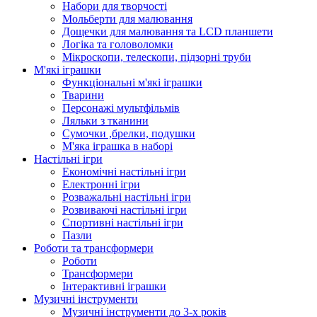
Набори для творчості
Мольберти для малювання
Дощечки для малювання та LCD планшети
Логіка та головоломки
Мікроскопи, телескопи, підзорні труби
М'які іграшки
Функціональні м'які іграшки
Тварини
Персонажі мультфільмів
Ляльки з тканини
Сумочки ,брелки, подушки
М'яка іграшка в наборі
Настільні ігри
Економічні настільні ігри
Електронні ігри
Розважальні настільні ігри
Розвиваючі настільні ігри
Спортивні настільні ігри
Пазли
Роботи та трансформери
Роботи
Трансформери
Інтерактивні іграшки
Музичні інструменти
Музичні інструменти до 3-х років