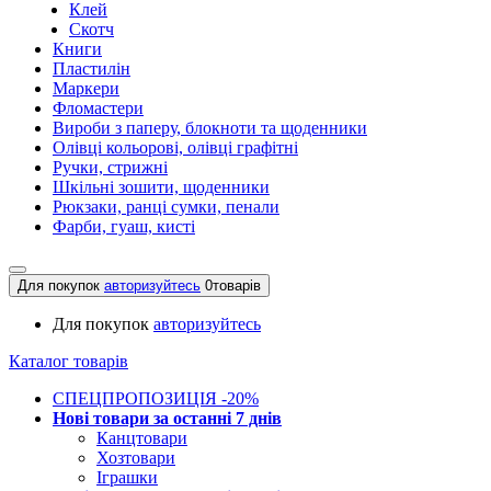
Клей
Скотч
Книги
Пластилін
Маркери
Фломастери
Вироби з паперу, блокноти та щоденники
Олівці кольорові, олівці графітні
Ручки, стрижні
Шкільні зошити, щоденники
Рюкзаки, ранці сумки, пенали
Фарби, гуаш, кисті
Для покупок
авторизуйтесь
0
товарів
Для покупок
авторизуйтесь
Каталог товарів
СПЕЦПРОПОЗИЦІЯ -20%
Нові товари за останнi 7 днiв
Канцтовари
Хозтовари
Іграшки