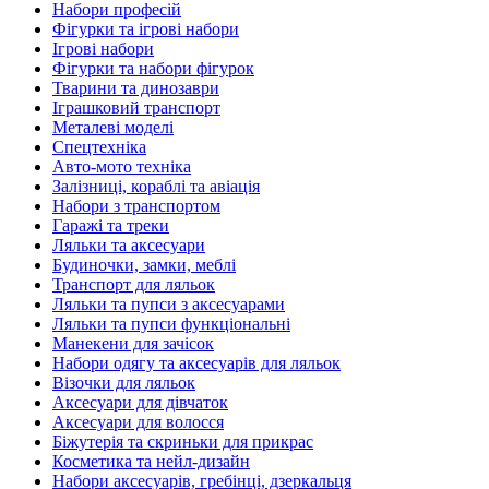
Набори професій
Фігурки та ігрові набори
Ігрові набори
Фігурки та набори фігурок
Тварини та динозаври
Іграшковий транспорт
Металеві моделі
Спецтехніка
Авто-мото техніка
Залізниці, кораблі та авіація
Набори з транспортом
Гаражі та треки
Ляльки та аксесуари
Будиночки, замки, меблі
Транспорт для ляльок
Ляльки та пупси з аксесуарами
Ляльки та пупси функціональні
Манекени для зачісок
Набори одягу та аксесуарів для ляльок
Візочки для ляльок
Аксесуари для дівчаток
Аксесуари для волосся
Біжутерія та скриньки для прикрас
Косметика та нейл-дизайн
Набори аксесуарів, гребінці, дзеркальця