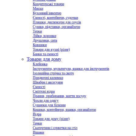
Кондитерські товари
Миски
Кухонний інвентар
Ємності, контейнери, судочки
Пляшки, диспенсери для соусів
Сушки, підставки, органайзери
Терки
Лійки, воронки
Друшляки, сита
Ковшики
Товари для кухні (різне)
Банки та ємності
Товари для дому
Клейонка
Інструменти, мультитули, ящики для інструментів
Ізоляційна стрічка та скотч
Придверні килимки
Швабри і аксесуари
Ємності
Сміттєві відра
Прання, прибирання, миття посуду
Чохли для одягу
Сушарки для білизни
Кошики, контейнери, ящики, органайзери
Відра
Товари для дому (різне)
Тачки
Скатертини і серветки на стіл
Вішаки