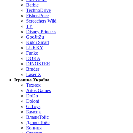
Barbie
TechnoDrive
Fisher-Price
Screechers Wild
TY
Disney Princess
GooJitZu
Kiddi Smart
LUKKY
Funko
DOKA
DINOSTER
Bruder
Laser X
Іграшка Україна
Технок
Artos Games
DoDo
Doloni
G-Toys
Бамсик
ВладиТойс
Данко Тойс
Копиця