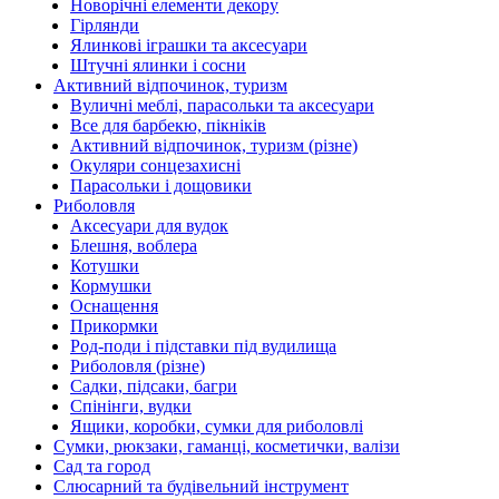
Новорічні елементи декору
Гірлянди
Ялинкові іграшки та аксесуари
Штучні ялинки і сосни
Активний відпочинок, туризм
Вуличні меблі, парасольки та аксесуари
Все для барбекю, пікніків
Активний відпочинок, туризм (різне)
Окуляри сонцезахисні
Парасольки і дощовики
Риболовля
Аксесуари для вудок
Блешня, воблера
Котушки
Кормушки
Оснащення
Прикормки
Род-поди і підставки під вудилища
Риболовля (різне)
Садки, підсаки, багри
Спінінги, вудки
Ящики, коробки, сумки для риболовлі
Сумки, рюкзаки, гаманці, косметички, валізи
Сад та город
Слюсарний та будівельний інструмент