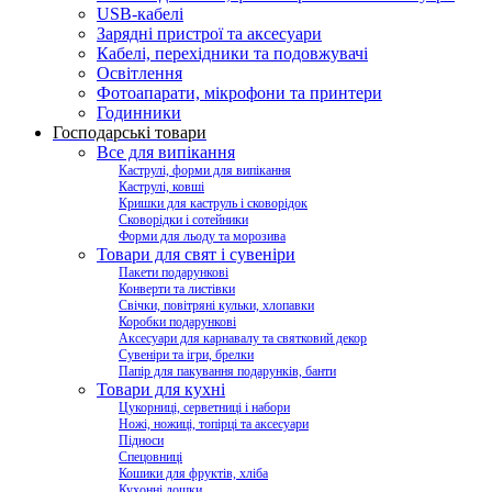
USB-кабелі
Зарядні пристрої та аксесуари
Кабелі, перехідники та подовжувачі
Освітлення
Фотоапарати, мікрофони та принтери
Годинники
Господарські товари
Все для випікання
Каструлі, форми для випікання
Каструлі, ковші
Кришки для каструль і сковорідок
Сковорідки і сотейники
Форми для льоду та морозива
Товари для свят і сувеніри
Пакети подарункові
Конверти та листівки
Свічки, повітряні кульки, хлопавки
Коробки подарункові
Аксесуари для карнавалу та святковий декор
Сувеніри та ігри, брелки
Папір для пакування подарунків, банти
Товари для кухні
Цукорниці, серветниці і набори
Ножі, ножиці, топірці та аксесуари
Підноси
Спецовниці
Кошики для фруктів, хліба
Кухонні дошки