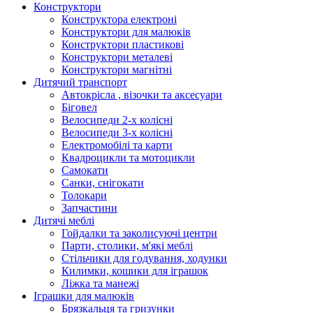
Конструктори
Конструктора електроні
Конструктори для малюків
Конструктори пластикові
Конструктори металеві
Конструктори магнітні
Дитячий транспорт
Автокрісла , візочки та аксесуари
Біговел
Велосипеди 2-х колісні
Велосипеди 3-х колісні
Електромобілі та карти
Квадроцикли та мотоцикли
Самокати
Санки, снігокати
Толокари
Запчастини
Дитячі меблі
Гойдалки та заколисуючі центри
Парти, столики, м'які меблі
Стільчики для годування, ходунки
Килимки, кошики для іграшок
Ліжка та манежі
Іграшки для малюків
Брязкальця та гризунки