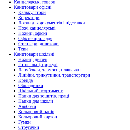
Канцелярські товари
Канцтовари офісні
Калькулятори
Коректори
Лотки для документів і підставки
Ножі канцелярські
Ножиці офісні
Офісне приладдя
Степлери, дироколи
Теки
Канцтовари шкільні
Ножиці дитячі
Готовальні, циркулі
Ланчбокси, термоси, пляшечки
Лінійки, трикутники, транспортири
Крейда
Обкладинки
Шкільний асортимент
Папки для зошитів, праці
Папки для школи
Альбоми
Кольоровий папір
Кольоровий картон
Гумки
Стругачки