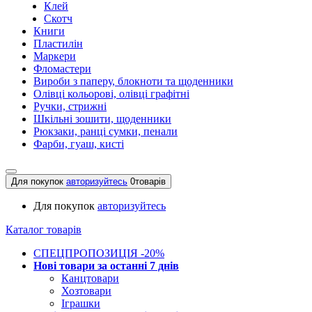
Клей
Скотч
Книги
Пластилін
Маркери
Фломастери
Вироби з паперу, блокноти та щоденники
Олівці кольорові, олівці графітні
Ручки, стрижні
Шкільні зошити, щоденники
Рюкзаки, ранці сумки, пенали
Фарби, гуаш, кисті
Для покупок
авторизуйтесь
0
товарів
Для покупок
авторизуйтесь
Каталог товарів
СПЕЦПРОПОЗИЦІЯ -20%
Нові товари за останнi 7 днiв
Канцтовари
Хозтовари
Іграшки