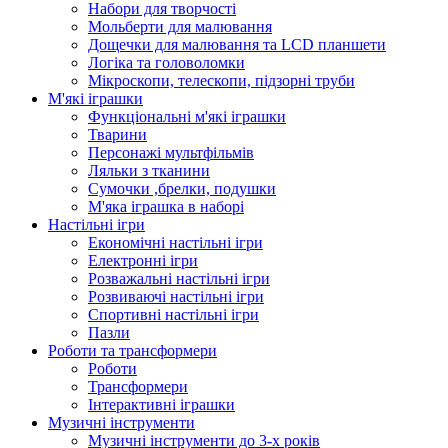
Набори для творчості
Мольберти для малювання
Дощечки для малювання та LCD планшети
Логіка та головоломки
Мікроскопи, телескопи, підзорні труби
М'які іграшки
Функціональні м'які іграшки
Тварини
Персонажі мультфільмів
Ляльки з тканини
Сумочки ,брелки, подушки
М'яка іграшка в наборі
Настільні ігри
Економічні настільні ігри
Електронні ігри
Розважальні настільні ігри
Розвиваючі настільні ігри
Спортивні настільні ігри
Пазли
Роботи та трансформери
Роботи
Трансформери
Інтерактивні іграшки
Музичні інструменти
Музичні інструменти до 3-х років