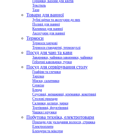
Горщики, вазони для квітів
Текстиль
Тази
Товари для ванної
Зубні щітки та аксесуари до них
Полиці для ванної
Килимки для ванної
Аксесуари для ванної
Термоси
Термоси харчові
Термоси стандартні, термокухлі
Посуд для чаю та кави
Заварники, чайники-заварники, чайники
Гейзерні кавоварки, турки
Посуд для сервірування столу
Графіни та глечики
Тарілки
Миски, салатники
Сервізи
Блюда
Соусниці, менажниці, креманки, кокотниці
Столові прилади
Склянки, келихи, чарки
Тортівниці, фруктівниці
Чашки і кружки
Побутова техніка, електротовари
Прилади для укладання волосся, стрижка
Електроплити
Блендери та міксери