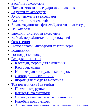
Басейни і аксесуари
Насоси, човни, аксесуари для плавання
Гаджети та аксесуари
Аудіо-гаджети та аксесуари
Аксесуари для смартфонів
Smart-годинники, фітнес-браслети та аксесуари
USB-кабелі
Зарядні пристрої та аксесуари
Кабелі, перехідники та подовжувачі
Освітлення
Фотоапарати, мікрофони та принтери
Годинники
Господарські товари
Все для випікання
Каструлі, форми для випікання
Каструлі, ковші
Кришки для каструль і сковорідок
Сковорідки і сотейники
Форми для льоду та морозива
Товари для свят і сувеніри
Пакети подарункові
Конверти та листівки
Свічки, повітряні кульки, хлопавки
Коробки подарункові
Аксесуари для карнавалу та святковий декор