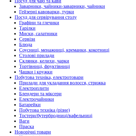
Посуд для чаю та кави
Заварники, чайники-заварники, чайники
Гейзерні кавоварки, турки
Посуд для сервірування столу
Графіни та глечики
Тарілки
Миски, салатники
Сервізи
Блюда
Соусниці, менажниці, креманки, кокотниці
Столові прилади
Склянки, келихи, чарки
Тортівниці, фруктівниці
Чашки і кружки
Побутова техніка, електротовари
Прилади для укладання волосся, стрижка
Електроплити
Блендери та міксери
Електрочайники
Батарейки
Побутова техніка (різне)
Тостери/бутербродниці/вафельниці
Ваги
Праска
Новорічні товари