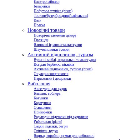
Електрочайники
Батарейки
Побутова техніка (різне)
Тостери/бутербродниці/вафельниці
Ваги
Праска
Новорічні товари
Новорічні елементи декору
Гірлянди
Ялинкові іграшки та аксесуари
Штучні ялинки і сосни
Активний відпочинок, туризм
Вуличні меблі, парасольки та аксесуари
Все для барбекю, пікніків
Активний відпочинок, туризм (різне)
Окуляри сонцезахисні
Парасольки і дощовики
Риболовля
Аксесуари для вудок
Блешня, воблера
Котушки
Кормушки
Оснащення
Прикормки
Род-поди і підставки під вудилища
Риболовля (різне)
Садки, підсаки, багри
Спінінги, вудки
Ящики, коробки, сумки для риболовлі