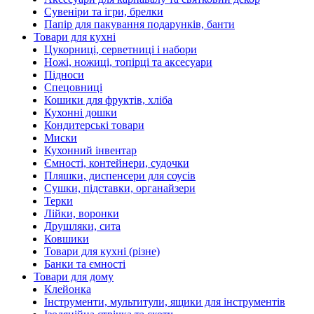
Сувеніри та ігри, брелки
Папір для пакування подарунків, банти
Товари для кухні
Цукорниці, серветниці і набори
Ножі, ножиці, топірці та аксесуари
Підноси
Спецовниці
Кошики для фруктів, хліба
Кухонні дошки
Кондитерські товари
Миски
Кухонний інвентар
Ємності, контейнери, судочки
Пляшки, диспенсери для соусів
Сушки, підставки, органайзери
Терки
Лійки, воронки
Друшляки, сита
Ковшики
Товари для кухні (різне)
Банки та ємності
Товари для дому
Клейонка
Інструменти, мультитули, ящики для інструментів