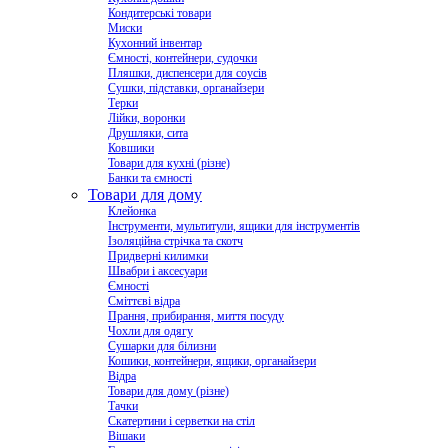
Кондитерські товари
Миски
Кухонний інвентар
Ємності, контейнери, судочки
Пляшки, диспенсери для соусів
Сушки, підставки, органайзери
Терки
Лійки, воронки
Друшляки, сита
Ковшики
Товари для кухні (різне)
Банки та ємності
Товари для дому
Клейонка
Інструменти, мультитули, ящики для інструментів
Ізоляційна стрічка та скотч
Придверні килимки
Швабри і аксесуари
Ємності
Сміттєві відра
Прання, прибирання, миття посуду
Чохли для одягу
Сушарки для білизни
Кошики, контейнери, ящики, органайзери
Відра
Товари для дому (різне)
Тачки
Скатертини і серветки на стіл
Вішаки