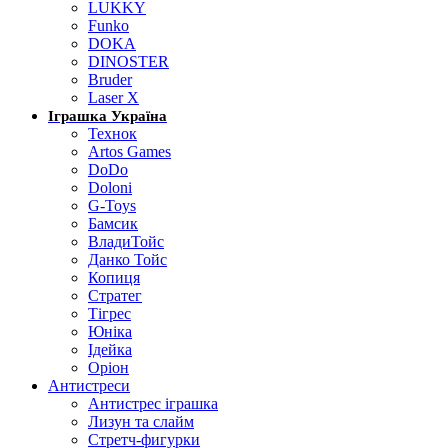
LUKKY
Funko
DOKA
DINOSTER
Bruder
Laser X
Іграшка Україна
Технок
Artos Games
DoDo
Doloni
G-Toys
Бамсик
ВладиТойс
Данко Тойс
Копиця
Стратег
Тігрес
Юніка
Ідейка
Оріон
Антистреси
Антистрес іграшка
Лизун та слайм
Стретч-фигурки