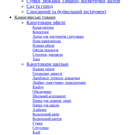
Сумки, рюкзаки, гаманці, косметички, валізи
Сад та город
Слюсарний та будівельний інструмент
Канцелярські товари
Канцтовари офісні
Калькулятори
Коректори
Лотки для документів і підставки
Ножі канцелярські
Ножиці офісні
Офісне приладдя
Степлери, дироколи
Теки
Канцтовари шкільні
Ножиці дитячі
Готовальні, циркулі
Ланчбокси, термоси, пляшечки
Лінійки, трикутники, транспортири
Крейда
Обкладинки
Шкільний асортимент
Папки для зошитів, праці
Папки для школи
Альбоми
Кольоровий папір
Кольоровий картон
Гумки
Стругачки
Клей