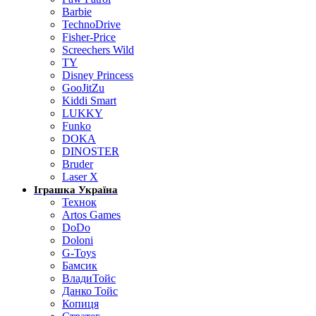
Barbie
TechnoDrive
Fisher-Price
Screechers Wild
TY
Disney Princess
GooJitZu
Kiddi Smart
LUKKY
Funko
DOKA
DINOSTER
Bruder
Laser X
Іграшка Україна
Технок
Artos Games
DoDo
Doloni
G-Toys
Бамсик
ВладиТойс
Данко Тойс
Копиця