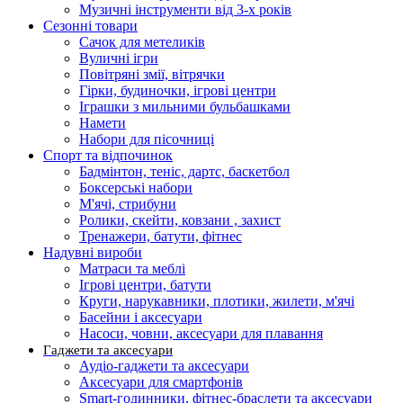
Музичні інструменти від 3-х років
Сезонні товари
Сачок для метеликів
Вуличні ігри
Повітряні змії, вітрячки
Гірки, будиночки, ігрові центри
Іграшки з мильними бульбашками
Намети
Набори для пісочниці
Спорт та відпочинок
Бадмінтон, теніс, дартс, баскетбол
Боксерські набори
М'ячі, стрибуни
Ролики, скейти, ковзани , захист
Тренажери, батути, фітнес
Надувні вироби
Матраси та меблі
Ігрові центри, батути
Круги, нарукавники, плотики, жилети, м'ячі
Басейни і аксесуари
Насоси, човни, аксесуари для плавання
Гаджети та аксесуари
Аудіо-гаджети та аксесуари
Аксесуари для смартфонів
Smart-годинники, фітнес-браслети та аксесуари