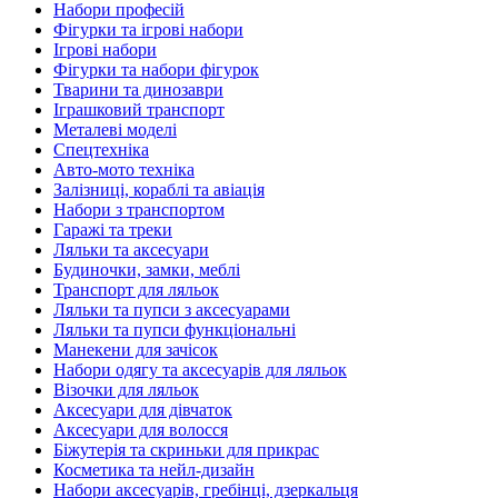
Набори професій
Фігурки та ігрові набори
Ігрові набори
Фігурки та набори фігурок
Тварини та динозаври
Іграшковий транспорт
Металеві моделі
Спецтехніка
Авто-мото техніка
Залізниці, кораблі та авіація
Набори з транспортом
Гаражі та треки
Ляльки та аксесуари
Будиночки, замки, меблі
Транспорт для ляльок
Ляльки та пупси з аксесуарами
Ляльки та пупси функціональні
Манекени для зачісок
Набори одягу та аксесуарів для ляльок
Візочки для ляльок
Аксесуари для дівчаток
Аксесуари для волосся
Біжутерія та скриньки для прикрас
Косметика та нейл-дизайн
Набори аксесуарів, гребінці, дзеркальця