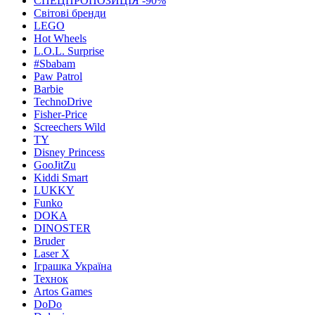
СПЕЦПРОПОЗИЦІЯ -90%
Світові бренди
LEGO
Hot Wheels
L.O.L. Surprise
#Sbabam
Paw Patrol
Barbie
TechnoDrive
Fisher-Price
Screechers Wild
TY
Disney Princess
GooJitZu
Kiddi Smart
LUKKY
Funko
DOKA
DINOSTER
Bruder
Laser X
Іграшка Україна
Технок
Artos Games
DoDo