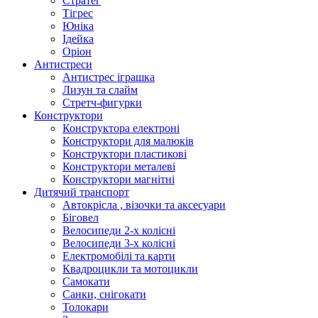
Стратег
Тігрес
Юніка
Ідейка
Оріон
Антистреси
Антистрес іграшка
Лизун та слайм
Стретч-фигурки
Конструктори
Конструктора електроні
Конструктори для малюків
Конструктори пластикові
Конструктори металеві
Конструктори магнітні
Дитячий транспорт
Автокрісла , візочки та аксесуари
Біговел
Велосипеди 2-х колісні
Велосипеди 3-х колісні
Електромобілі та карти
Квадроцикли та мотоцикли
Самокати
Санки, снігокати
Толокари