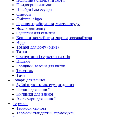
Ізоляційна стрічка та скотч
Придверні килимки
Швабри і аксесуари
Ємності
Сміттєві відра
Прання, прибирання, миття посуду
Чохли для одягу
Сушарки для білизни
Кошики, контейнери, ящики, органайзери
Відра
Товари для дому (різне)
Тачки
Скатертини і серветки на стіл
Вішаки
Горщики, вазони для квітів
Текстиль
Тази
Товари для ванної
Зубні щітки та аксесуари до них
Полиці для ванної
Килимки для ванної
Аксесуари для ванної
Термоси
Термоси харчові
Термоси стандартні, термокухлі