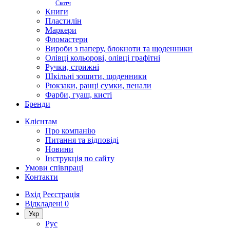
Скотч
Книги
Пластилін
Маркери
Фломастери
Вироби з паперу, блокноти та щоденники
Олівці кольорові, олівці графітні
Ручки, стрижні
Шкільні зошити, щоденники
Рюкзаки, ранці сумки, пенали
Фарби, гуаш, кисті
Бренди
Клієнтам
Про компанію
Питання та відповіді
Новини
Інструкція по сайту
Умови співпраці
Контакти
Вхід
Реєстрація
Відкладені
0
Укр
Рус