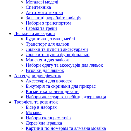
Металеві моделі
Спецтехніка
Авто-мото техніка
Залізниці, кораблі та авіація
Набори з транспортом
Гаражі та треки
Ляльки та аксесуари
Будиночки, замки, меблі
Транспорт для ляльок
Ляльки та пупси з аксесуарами
Ляльки та пупси функціональні
Манекени для зачісок
Набори одягу та аксесуарів для ляльок
Візочки для ляльок
Аксесуари для дівчаток
Аксесуари для волосся
Біжутерія та скриньки для прикрас
Косметика та нейл-дизайн
Набори аксесуарів, гребінці, дзеркальця
Творчість та розвиток
Бісер в наборах
Мозаїка
Набори експерементів
Дерев'яна іграшка
Картини по номерам та алмазна мозаїка