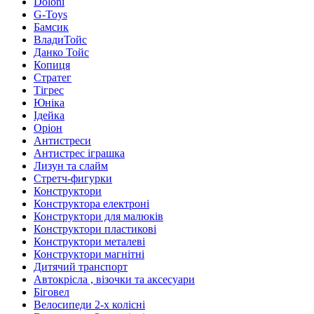
Doloni
G-Toys
Бамсик
ВладиТойс
Данко Тойс
Копиця
Стратег
Тігрес
Юніка
Ідейка
Оріон
Антистреси
Антистрес іграшка
Лизун та слайм
Стретч-фигурки
Конструктори
Конструктора електроні
Конструктори для малюків
Конструктори пластикові
Конструктори металеві
Конструктори магнітні
Дитячий транспорт
Автокрісла , візочки та аксесуари
Біговел
Велосипеди 2-х колісні