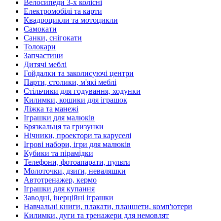
Велосипеди 3-х колісні
Електромобілі та карти
Квадроцикли та мотоцикли
Самокати
Санки, снігокати
Толокари
Запчастини
Дитячі меблі
Гойдалки та заколисуючі центри
Парти, столики, м'які меблі
Стільчики для годування, ходунки
Килимки, кошики для іграшок
Ліжка та манежі
Іграшки для малюків
Брязкальця та гризунки
Нічники, проектори та каруселі
Ігрові набори, ігри для малюків
Кубики та пірамідки
Телефони, фотоапарати, пульти
Молоточки, дзиґи, неваляшки
Автотренажер, кермо
Іграшки для купання
Заводні, інерційні іграшки
Навчальні книги, плакати, планшети, комп'ютери
Килимки, дуги та тренажери для немовлят