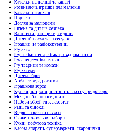
Каталки на палиці та канаті
Розвиваюча іграшка для малюків
Каталки-штовхачі
Підвіски
Догляд за малюками
Гігієна та дитяча безпека
Ванночки , горщики, сидіння
Дитячий посуд та аксесуари
Іграшки на радіокеруванні
Р/у авто
Р/у гелікоптери, літаки, квадрокоптери
Р/у спецтехніка, танки
Р/у тварини та комахи
Р/у катери
Дитяча зброя
Арбалет, лук, рогатки
Іграшкова зброя
Кульки, патрони, пістони та аксесуари до зброї
Мечі, шаблі, шпаги, щити
Набори зброї, тир, лазертаг
Рації та біноклі
Водяна зброя та насоси
Сюжетно-рольові набори
Кухні, побутова техніка
Касові апарати, супермаркети, скарбнички