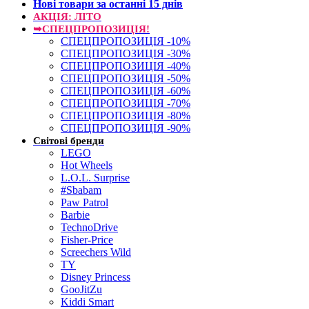
Нові товари за останнi 15 днiв
АКЦІЯ: ЛІТО
➥СПЕЦПРОПОЗИЦІЯ!
СПЕЦПРОПОЗИЦІЯ -10%
СПЕЦПРОПОЗИЦІЯ -30%
СПЕЦПРОПОЗИЦІЯ -40%
СПЕЦПРОПОЗИЦІЯ -50%
СПЕЦПРОПОЗИЦІЯ -60%
СПЕЦПРОПОЗИЦІЯ -70%
СПЕЦПРОПОЗИЦІЯ -80%
СПЕЦПРОПОЗИЦІЯ -90%
Світові бренди
LEGO
Hot Wheels
L.O.L. Surprise
#Sbabam
Paw Patrol
Barbie
TechnoDrive
Fisher-Price
Screechers Wild
TY
Disney Princess
GooJitZu
Kiddi Smart