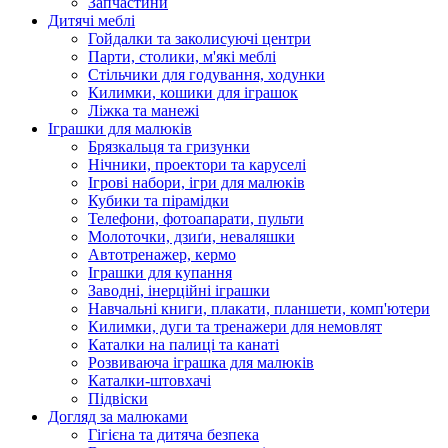
Запчастини
Дитячі меблі
Гойдалки та заколисуючі центри
Парти, столики, м'які меблі
Стільчики для годування, ходунки
Килимки, кошики для іграшок
Ліжка та манежі
Іграшки для малюків
Брязкальця та гризунки
Нічники, проектори та каруселі
Ігрові набори, ігри для малюків
Кубики та пірамідки
Телефони, фотоапарати, пульти
Молоточки, дзиґи, неваляшки
Автотренажер, кермо
Іграшки для купання
Заводні, інерційні іграшки
Навчальні книги, плакати, планшети, комп'ютери
Килимки, дуги та тренажери для немовлят
Каталки на палиці та канаті
Розвиваюча іграшка для малюків
Каталки-штовхачі
Підвіски
Догляд за малюками
Гігієна та дитяча безпека