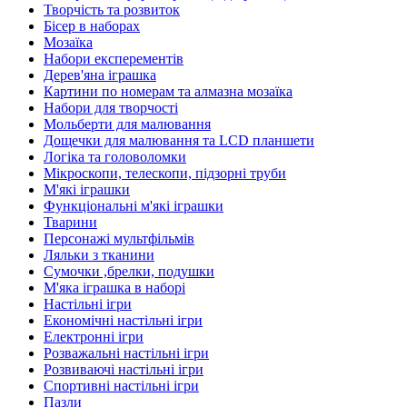
Творчість та розвиток
Бісер в наборах
Мозаїка
Набори експерементів
Дерев'яна іграшка
Картини по номерам та алмазна мозаїка
Набори для творчості
Мольберти для малювання
Дощечки для малювання та LCD планшети
Логіка та головоломки
Мікроскопи, телескопи, підзорні труби
М'які іграшки
Функціональні м'які іграшки
Тварини
Персонажі мультфільмів
Ляльки з тканини
Сумочки ,брелки, подушки
М'яка іграшка в наборі
Настільні ігри
Економічні настільні ігри
Електронні ігри
Розважальні настільні ігри
Розвиваючі настільні ігри
Спортивні настільні ігри
Пазли