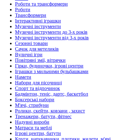
Роботи та трансформери
Роботи
Трансформери
Інтерактивні іграшки
Музичні інструменти
Музичні інструменти до 3-х років
Музичні інструменти від 3-х років
Сезонні товари
Сачок для метеликів
Вуличні ігри
Повітряні змії, вітрячки
Гірки, будиночки, ігрові центри
Іграшки з мильними бульбашками
Намети
Набори для пісочниці
Спорт та відпочинок
Бадмінтон, теніс, дартс, баскетбол
Боксерські набори
М'ячі, стрибуни
Ролики, скейти, ковзани , захист
Тренажери, батути, фітнес
Надувні вироби
Матраси та меблі
Ігрові центри, батути
Круги, нарукавники, плотики, жилети, м'ячі