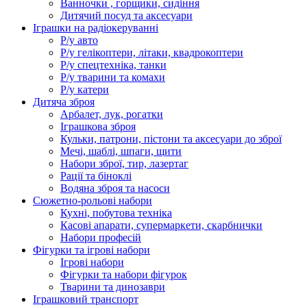
Ванночки , горщики, сидіння
Дитячий посуд та аксесуари
Іграшки на радіокеруванні
Р/у авто
Р/у гелікоптери, літаки, квадрокоптери
Р/у спецтехніка, танки
Р/у тварини та комахи
Р/у катери
Дитяча зброя
Арбалет, лук, рогатки
Іграшкова зброя
Кульки, патрони, пістони та аксесуари до зброї
Мечі, шаблі, шпаги, щити
Набори зброї, тир, лазертаг
Рації та біноклі
Водяна зброя та насоси
Сюжетно-рольові набори
Кухні, побутова техніка
Касові апарати, супермаркети, скарбнички
Набори професій
Фігурки та ігрові набори
Ігрові набори
Фігурки та набори фігурок
Тварини та динозаври
Іграшковий транспорт