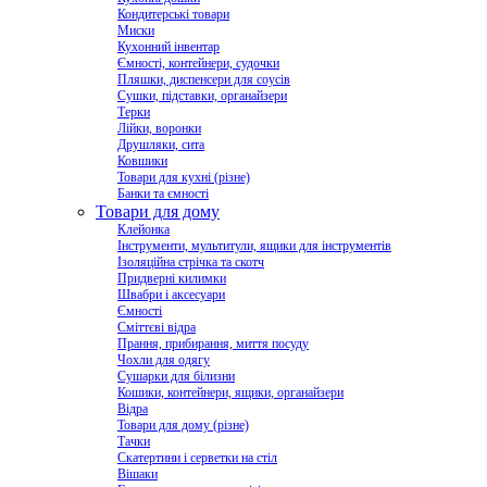
Кондитерські товари
Миски
Кухонний інвентар
Ємності, контейнери, судочки
Пляшки, диспенсери для соусів
Сушки, підставки, органайзери
Терки
Лійки, воронки
Друшляки, сита
Ковшики
Товари для кухні (різне)
Банки та ємності
Товари для дому
Клейонка
Інструменти, мультитули, ящики для інструментів
Ізоляційна стрічка та скотч
Придверні килимки
Швабри і аксесуари
Ємності
Сміттєві відра
Прання, прибирання, миття посуду
Чохли для одягу
Сушарки для білизни
Кошики, контейнери, ящики, органайзери
Відра
Товари для дому (різне)
Тачки
Скатертини і серветки на стіл
Вішаки