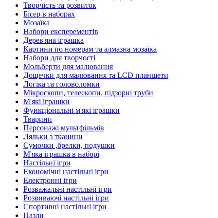
Творчість та розвиток
Бісер в наборах
Мозаїка
Набори експерементів
Дерев'яна іграшка
Картини по номерам та алмазна мозаїка
Набори для творчості
Мольберти для малювання
Дощечки для малювання та LCD планшети
Логіка та головоломки
Мікроскопи, телескопи, підзорні труби
М'які іграшки
Функціональні м'які іграшки
Тварини
Персонажі мультфільмів
Ляльки з тканини
Сумочки ,брелки, подушки
М'яка іграшка в наборі
Настільні ігри
Економічні настільні ігри
Електронні ігри
Розважальні настільні ігри
Розвиваючі настільні ігри
Спортивні настільні ігри
Пазли