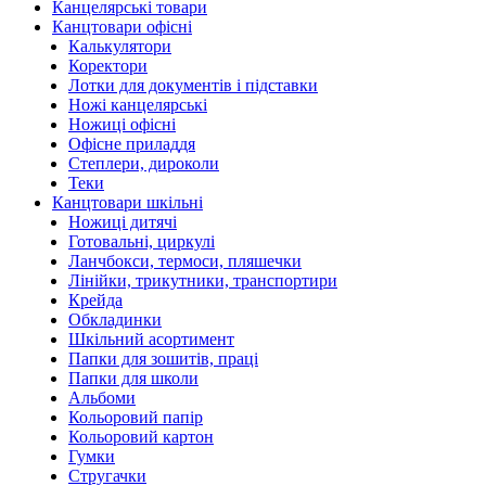
Канцелярські товари
Канцтовари офісні
Калькулятори
Коректори
Лотки для документів і підставки
Ножі канцелярські
Ножиці офісні
Офісне приладдя
Степлери, дироколи
Теки
Канцтовари шкільні
Ножиці дитячі
Готовальні, циркулі
Ланчбокси, термоси, пляшечки
Лінійки, трикутники, транспортири
Крейда
Обкладинки
Шкільний асортимент
Папки для зошитів, праці
Папки для школи
Альбоми
Кольоровий папір
Кольоровий картон
Гумки
Стругачки