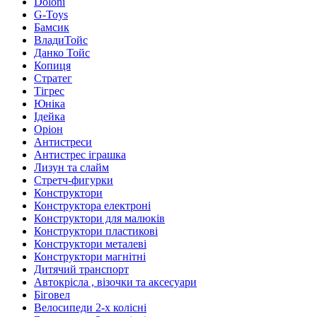
Doloni
G-Toys
Бамсик
ВладиТойс
Данко Тойс
Копиця
Стратег
Тігрес
Юніка
Ідейка
Оріон
Антистреси
Антистрес іграшка
Лизун та слайм
Стретч-фигурки
Конструктори
Конструктора електроні
Конструктори для малюків
Конструктори пластикові
Конструктори металеві
Конструктори магнітні
Дитячий транспорт
Автокрісла , візочки та аксесуари
Біговел
Велосипеди 2-х колісні