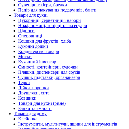
Сувеніри та ігри, брелки
Папір для пакування подарунків, банти
Товари для кухні
Цукорниці, серветниці і набори
Ножі, ножиці, топірці та аксесуари
Підноси
Спецовниці
Кошики для фруктів, хліба
Кухонні дошки
Кондитерські товари
Миски
Кухонний інвентар
Ємності, контейнери, судочки
Пляшки, диспенсери для соусів
Сушки, підставки, органайзери
Терки
Лійки, воронки
Друшляки, сита
Ковшики
Товари для кухні (різне)
Банки та ємності
Товари для дому
Клейонка
Інструменти, мультитули, ящики для інструментів