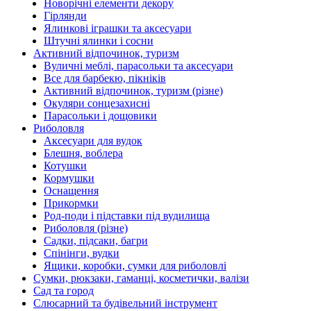
Новорічні елементи декору
Гірлянди
Ялинкові іграшки та аксесуари
Штучні ялинки і сосни
Активний відпочинок, туризм
Вуличні меблі, парасольки та аксесуари
Все для барбекю, пікніків
Активний відпочинок, туризм (різне)
Окуляри сонцезахисні
Парасольки і дощовики
Риболовля
Аксесуари для вудок
Блешня, воблера
Котушки
Кормушки
Оснащення
Прикормки
Род-поди і підставки під вудилища
Риболовля (різне)
Садки, підсаки, багри
Спінінги, вудки
Ящики, коробки, сумки для риболовлі
Сумки, рюкзаки, гаманці, косметички, валізи
Сад та город
Слюсарний та будівельний інструмент