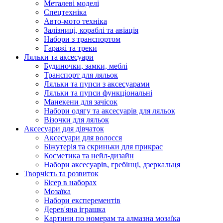
Металеві моделі
Спецтехніка
Авто-мото техніка
Залізниці, кораблі та авіація
Набори з транспортом
Гаражі та треки
Ляльки та аксесуари
Будиночки, замки, меблі
Транспорт для ляльок
Ляльки та пупси з аксесуарами
Ляльки та пупси функціональні
Манекени для зачісок
Набори одягу та аксесуарів для ляльок
Візочки для ляльок
Аксесуари для дівчаток
Аксесуари для волосся
Біжутерія та скриньки для прикрас
Косметика та нейл-дизайн
Набори аксесуарів, гребінці, дзеркальця
Творчість та розвиток
Бісер в наборах
Мозаїка
Набори експерементів
Дерев'яна іграшка
Картини по номерам та алмазна мозаїка