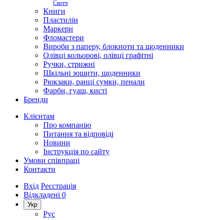
Скотч
Книги
Пластилін
Маркери
Фломастери
Вироби з паперу, блокноти та щоденники
Олівці кольорові, олівці графітні
Ручки, стрижні
Шкільні зошити, щоденники
Рюкзаки, ранці сумки, пенали
Фарби, гуаш, кисті
Бренди
Клієнтам
Про компанію
Питання та відповіді
Новини
Інструкція по сайту
Умови співпраці
Контакти
Вхід
Реєстрація
Відкладені
0
Укр
Рус