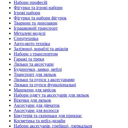
Набори професій
Фігурки та ігрові набори
Ігрові набори
Фігурки та набори фігурок
Тварини та динозаври
Іграшковий транспорт
Металеві моделі
Спецтехніка
Авто-мото техніка
Залізниці, кораблі та авіація
Набори з транспортом
Гаражі та треки
Ляльки та аксесуари
Будиночки, замки, меблі
Транспорт для ляльок
Ляльки та пупси з аксесуарами
Ляльки та пупси функціональні
Манекени для зачісок
Набори одягу та аксесуарів для ляльок
Візочки для ляльок
Аксесуари для дівчаток
Аксесуари для волосся
Біжутерія та скриньки для прикрас
Косметика та нейл-дизайн
Набори аксесуарів, гребінці, дзеркальця