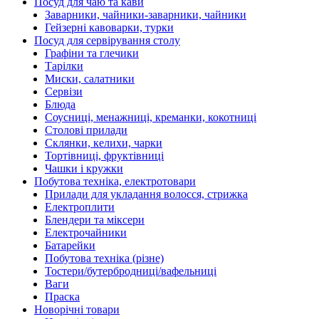
Посуд для чаю та кави
Заварники, чайники-заварники, чайники
Гейзерні кавоварки, турки
Посуд для сервірування столу
Графіни та глечики
Тарілки
Миски, салатники
Сервізи
Блюда
Соусниці, менажниці, креманки, кокотниці
Столові прилади
Склянки, келихи, чарки
Тортівниці, фруктівниці
Чашки і кружки
Побутова техніка, електротовари
Прилади для укладання волосся, стрижка
Електроплити
Блендери та міксери
Електрочайники
Батарейки
Побутова техніка (різне)
Тостери/бутербродниці/вафельниці
Ваги
Праска
Новорічні товари