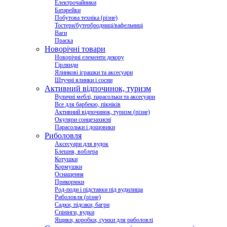
Електрочайники
Батарейки
Побутова техніка (різне)
Тостери/бутербродниці/вафельниці
Ваги
Праска
Новорічні товари
Новорічні елементи декору
Гірлянди
Ялинкові іграшки та аксесуари
Штучні ялинки і сосни
Активний відпочинок, туризм
Вуличні меблі, парасольки та аксесуари
Все для барбекю, пікніків
Активний відпочинок, туризм (різне)
Окуляри сонцезахисні
Парасольки і дощовики
Риболовля
Аксесуари для вудок
Блешня, воблера
Котушки
Кормушки
Оснащення
Прикормки
Род-поди і підставки під вудилища
Риболовля (різне)
Садки, підсаки, багри
Спінінги, вудки
Ящики, коробки, сумки для риболовлі