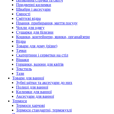
Ізоляційна стрічка та скотч
Придверні килимки
Швабри і аксесуари
Ємності
Сміттєві відра
Прання, прибирання, миття посуду
Чохли для одягу
Сушарки для білизни
Кошики, контейнери, ящики, органайзери
Відра
Товари для дому (різне)
Тачки
Скатертини і серветки на стіл
Вішаки
Горщики, вазони для квітів
Текстиль
Тази
Товари для ванної
Зубні щітки та аксесуари до них
Полиці для ванної
Килимки для ванної
Аксесуари для ванної
Термоси
Термоси харчові
Термоси стандартні, термокухлі