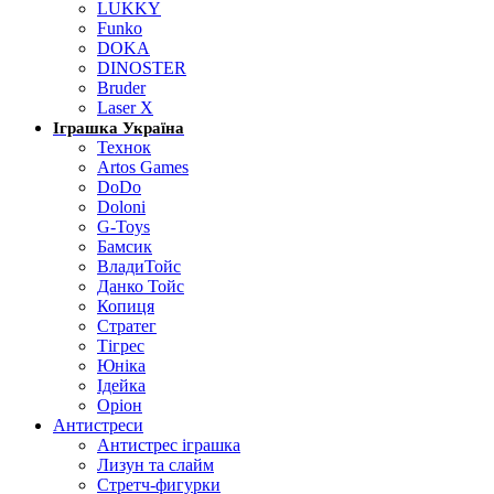
LUKKY
Funko
DOKA
DINOSTER
Bruder
Laser X
Іграшка Україна
Технок
Artos Games
DoDo
Doloni
G-Toys
Бамсик
ВладиТойс
Данко Тойс
Копиця
Стратег
Тігрес
Юніка
Ідейка
Оріон
Антистреси
Антистрес іграшка
Лизун та слайм
Стретч-фигурки