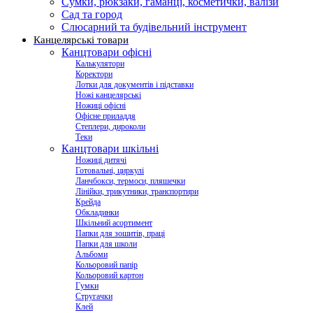
Сумки, рюкзаки, гаманці, косметички, валізи
Сад та город
Слюсарний та будівельний інструмент
Канцелярські товари
Канцтовари офісні
Калькулятори
Коректори
Лотки для документів і підставки
Ножі канцелярські
Ножиці офісні
Офісне приладдя
Степлери, дироколи
Теки
Канцтовари шкільні
Ножиці дитячі
Готовальні, циркулі
Ланчбокси, термоси, пляшечки
Лінійки, трикутники, транспортири
Крейда
Обкладинки
Шкільний асортимент
Папки для зошитів, праці
Папки для школи
Альбоми
Кольоровий папір
Кольоровий картон
Гумки
Стругачки
Клей