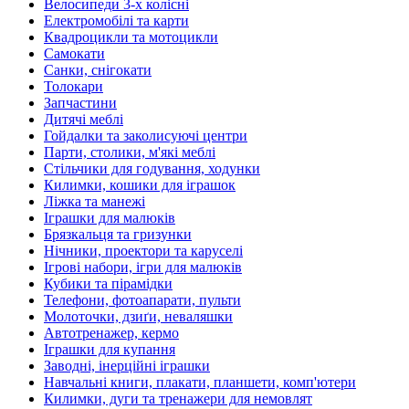
Велосипеди 3-х колісні
Електромобілі та карти
Квадроцикли та мотоцикли
Самокати
Санки, снігокати
Толокари
Запчастини
Дитячі меблі
Гойдалки та заколисуючі центри
Парти, столики, м'які меблі
Стільчики для годування, ходунки
Килимки, кошики для іграшок
Ліжка та манежі
Іграшки для малюків
Брязкальця та гризунки
Нічники, проектори та каруселі
Ігрові набори, ігри для малюків
Кубики та пірамідки
Телефони, фотоапарати, пульти
Молоточки, дзиґи, неваляшки
Автотренажер, кермо
Іграшки для купання
Заводні, інерційні іграшки
Навчальні книги, плакати, планшети, комп'ютери
Килимки, дуги та тренажери для немовлят