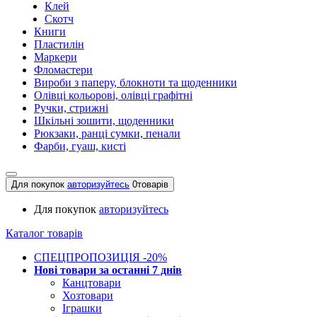
Клей
Скотч
Книги
Пластилін
Маркери
Фломастери
Вироби з паперу, блокноти та щоденники
Олівці кольорові, олівці графітні
Ручки, стрижні
Шкільні зошити, щоденники
Рюкзаки, ранці сумки, пенали
Фарби, гуаш, кисті
Для покупок
авторизуйтесь
0
товарів
Для покупок
авторизуйтесь
Каталог товарів
СПЕЦПРОПОЗИЦІЯ -20%
Нові товари за останнi 7 днiв
Канцтовари
Хозтовари
Іграшки