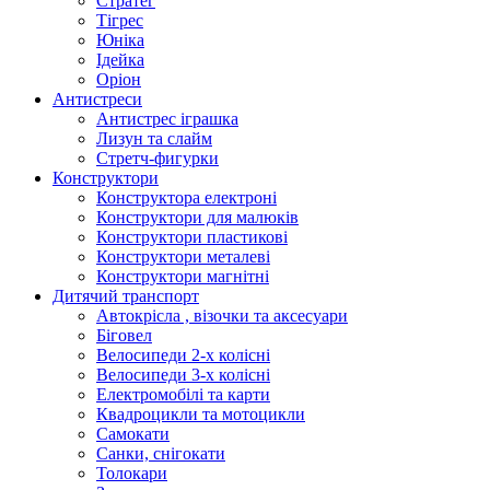
Стратег
Тігрес
Юніка
Ідейка
Оріон
Антистреси
Антистрес іграшка
Лизун та слайм
Стретч-фигурки
Конструктори
Конструктора електроні
Конструктори для малюків
Конструктори пластикові
Конструктори металеві
Конструктори магнітні
Дитячий транспорт
Автокрісла , візочки та аксесуари
Біговел
Велосипеди 2-х колісні
Велосипеди 3-х колісні
Електромобілі та карти
Квадроцикли та мотоцикли
Самокати
Санки, снігокати
Толокари