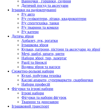
Ванночки , горщики, сидіння
Дитячий посуд та аксесуари
Іграшки на радіокеруванні
Р/у авто
Р/у гелікоптери, літаки, квадрокоптери
Р/у спецтехніка, танки
Р/у тварини та комахи
Р/у катери
Дитяча зброя
Арбалет, лук, рогатки
Іграшкова зброя
Кульки, патрони, пістони та аксесуари до зброї
Мечі, шаблі, шпаги, щити
Набори зброї, тир, лазертаг
Рації та біноклі
Водяна зброя та насоси
Сюжетно-рольові набори
Кухні, побутова техніка
Касові апарати, супермаркети, скарбнички
Набори професій
Фігурки та ігрові набори
Ігрові набори
Фігурки та набори фігурок
Тварини та динозаври
Іграшковий транспорт