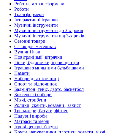
Роботи та трансформери
Роботи
Трансформери
Інтерактивні іграшки
Музичні інструменти
Музичні інструменти до 3-х років
Музичні інструменти від 3-х років
Сезонні товари
Сачок для метеликів
Вуличні ігри
Повітряні змії, вітрячки
Гірки, будиночки, ігрові центри
Іграшки з мильними бульбашками
Намети
Набори для пісочниці
Спорт та відпочинок
Бадмінтон, теніс, дартс, баскетбол
Боксерські набори
М'ячі, стрибуни
Ролики, скейти, ковзани , захист
Тренажери, батути, фітнес
Надувні вироби
Матраси та меблі
Ігрові центри, батути
Круги, нарукавники, плотики, жилети, м'ячі