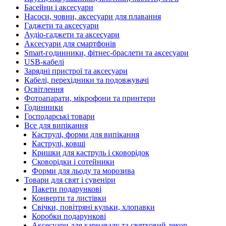
Басейни і аксесуари
Насоси, човни, аксесуари для плавання
Гаджети та аксесуари
Аудіо-гаджети та аксесуари
Аксесуари для смартфонів
Smart-годинники, фітнес-браслети та аксесуари
USB-кабелі
Зарядні пристрої та аксесуари
Кабелі, перехідники та подовжувачі
Освітлення
Фотоапарати, мікрофони та принтери
Годинники
Господарські товари
Все для випікання
Каструлі, форми для випікання
Каструлі, ковші
Кришки для каструль і сковорідок
Сковорідки і сотейники
Форми для льоду та морозива
Товари для свят і сувеніри
Пакети подарункові
Конверти та листівки
Свічки, повітряні кульки, хлопавки
Коробки подарункові
Аксесуари для карнавалу та святковий декор