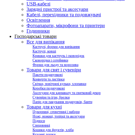
USB-кабелі
Зарядні пристрої та аксесуари
Кабелі, перехідники та подовжувачі
Освітлення
Фотоапарати, мікрофони та принтери
Годинники
Господарські товари
Все для випікання
Каструлі, форми для випікання
Каструлі, ковші
Кришки для каструль і сковорідок
Сковорідки і сотейники
Форми для льоду та морозива
Товари для свят і сувеніри
Пакети подарункові
Конверти та листівки
Свічки, повітряні кульки, хлопавки
Коробки подарункові
Аксесуари для карнавалу та святковий декор
Сувеніри та ігри, брелки
Папір для пакування подарунків, банти
Товари для кухні
Цукорниці, серветниці і набори
Ножі, ножиці, топірці та аксесуари
Підноси
Спецовниці
Кошики для фруктів, хліба
Кухонні дошки