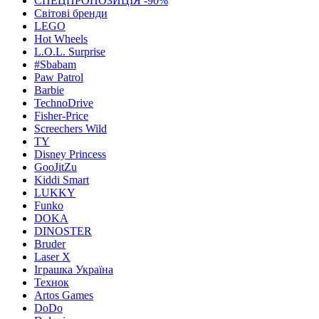
СПЕЦПРОПОЗИЦІЯ -90%
Світові бренди
LEGO
Hot Wheels
L.O.L. Surprise
#Sbabam
Paw Patrol
Barbie
TechnoDrive
Fisher-Price
Screechers Wild
TY
Disney Princess
GooJitZu
Kiddi Smart
LUKKY
Funko
DOKA
DINOSTER
Bruder
Laser X
Іграшка Україна
Технок
Artos Games
DoDo