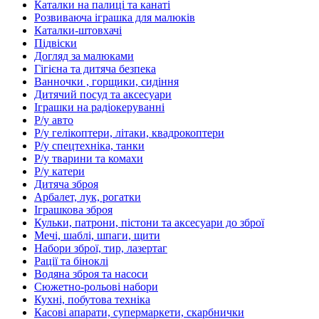
Каталки на палиці та канаті
Розвиваюча іграшка для малюків
Каталки-штовхачі
Підвіски
Догляд за малюками
Гігієна та дитяча безпека
Ванночки , горщики, сидіння
Дитячий посуд та аксесуари
Іграшки на радіокеруванні
Р/у авто
Р/у гелікоптери, літаки, квадрокоптери
Р/у спецтехніка, танки
Р/у тварини та комахи
Р/у катери
Дитяча зброя
Арбалет, лук, рогатки
Іграшкова зброя
Кульки, патрони, пістони та аксесуари до зброї
Мечі, шаблі, шпаги, щити
Набори зброї, тир, лазертаг
Рації та біноклі
Водяна зброя та насоси
Сюжетно-рольові набори
Кухні, побутова техніка
Касові апарати, супермаркети, скарбнички