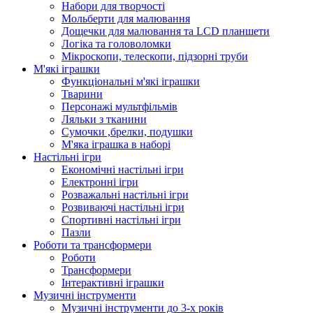
Набори для творчості
Мольберти для малювання
Дощечки для малювання та LCD планшети
Логіка та головоломки
Мікроскопи, телескопи, підзорні труби
М'які іграшки
Функціональні м'які іграшки
Тварини
Персонажі мультфільмів
Ляльки з тканини
Сумочки ,брелки, подушки
М'яка іграшка в наборі
Настільні ігри
Економічні настільні ігри
Електронні ігри
Розважальні настільні ігри
Розвиваючі настільні ігри
Спортивні настільні ігри
Пазли
Роботи та трансформери
Роботи
Трансформери
Інтерактивні іграшки
Музичні інструменти
Музичні інструменти до 3-х років