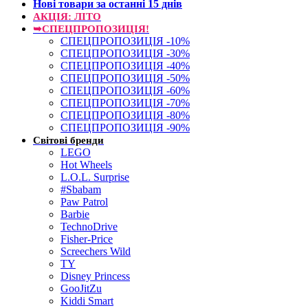
Нові товари за останнi 15 днiв
АКЦІЯ: ЛІТО
➥СПЕЦПРОПОЗИЦІЯ!
СПЕЦПРОПОЗИЦІЯ -10%
СПЕЦПРОПОЗИЦІЯ -30%
СПЕЦПРОПОЗИЦІЯ -40%
СПЕЦПРОПОЗИЦІЯ -50%
СПЕЦПРОПОЗИЦІЯ -60%
СПЕЦПРОПОЗИЦІЯ -70%
СПЕЦПРОПОЗИЦІЯ -80%
СПЕЦПРОПОЗИЦІЯ -90%
Світові бренди
LEGO
Hot Wheels
L.O.L. Surprise
#Sbabam
Paw Patrol
Barbie
TechnoDrive
Fisher-Price
Screechers Wild
TY
Disney Princess
GooJitZu
Kiddi Smart