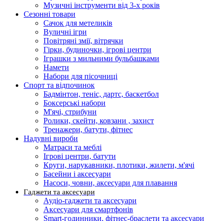
Музичні інструменти від 3-х років
Сезонні товари
Сачок для метеликів
Вуличні ігри
Повітряні змії, вітрячки
Гірки, будиночки, ігрові центри
Іграшки з мильними бульбашками
Намети
Набори для пісочниці
Спорт та відпочинок
Бадмінтон, теніс, дартс, баскетбол
Боксерські набори
М'ячі, стрибуни
Ролики, скейти, ковзани , захист
Тренажери, батути, фітнес
Надувні вироби
Матраси та меблі
Ігрові центри, батути
Круги, нарукавники, плотики, жилети, м'ячі
Басейни і аксесуари
Насоси, човни, аксесуари для плавання
Гаджети та аксесуари
Аудіо-гаджети та аксесуари
Аксесуари для смартфонів
Smart-годинники, фітнес-браслети та аксесуари