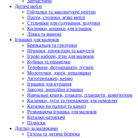
Запчастини
Дитячі меблі
Гойдалки та заколисуючі центри
Парти, столики, м'які меблі
Стільчики для годування, ходунки
Килимки, кошики для іграшок
Ліжка та манежі
Іграшки для малюків
Брязкальця та гризунки
Нічники, проектори та каруселі
Ігрові набори, ігри для малюків
Кубики та пірамідки
Телефони, фотоапарати, пульти
Молоточки, дзиґи, неваляшки
Автотренажер, кермо
Іграшки для купання
Заводні, інерційні іграшки
Навчальні книги, плакати, планшети, комп'ютери
Килимки, дуги та тренажери для немовлят
Каталки на палиці та канаті
Розвиваюча іграшка для малюків
Каталки-штовхачі
Підвіски
Догляд за малюками
Гігієна та дитяча безпека