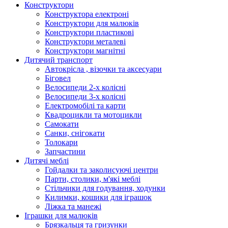
Конструктори
Конструктора електроні
Конструктори для малюків
Конструктори пластикові
Конструктори металеві
Конструктори магнітні
Дитячий транспорт
Автокрісла , візочки та аксесуари
Біговел
Велосипеди 2-х колісні
Велосипеди 3-х колісні
Електромобілі та карти
Квадроцикли та мотоцикли
Самокати
Санки, снігокати
Толокари
Запчастини
Дитячі меблі
Гойдалки та заколисуючі центри
Парти, столики, м'які меблі
Стільчики для годування, ходунки
Килимки, кошики для іграшок
Ліжка та манежі
Іграшки для малюків
Брязкальця та гризунки