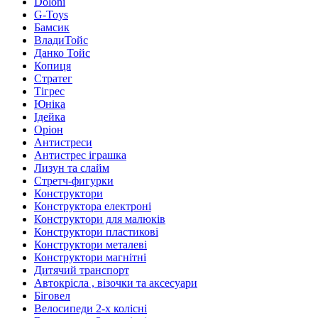
Doloni
G-Toys
Бамсик
ВладиТойс
Данко Тойс
Копиця
Стратег
Тігрес
Юніка
Ідейка
Оріон
Антистреси
Антистрес іграшка
Лизун та слайм
Стретч-фигурки
Конструктори
Конструктора електроні
Конструктори для малюків
Конструктори пластикові
Конструктори металеві
Конструктори магнітні
Дитячий транспорт
Автокрісла , візочки та аксесуари
Біговел
Велосипеди 2-х колісні