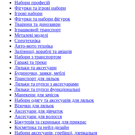
Набори професій
Фігурки та ігрові набори
Ігрові набори
Фігурки та набори фігурок
Тварини та динозаври
Іграшковий транспорт
Металеві моделі
Спецтехніка
Авто-мото техніка
Залізниці, кораблі та авіація
Набори з транспортом
Гаражі та треки
Ляльки та аксесуари
Будиночки, замки, меблі
Транспорт для ляльок
Ляльки та пупси з аксесуарами
Ляльки та пупси функціональні
Манекени для зачісок
Набори одягу та аксесуарів для ляльок
Візочки для ляльок
Аксесуари для дівчаток
Аксесуари для волосся
Біжутерія та скриньки для прикрас
Косметика та нейл-дизайн
Набори аксесуарів, гребінці, дзеркальця