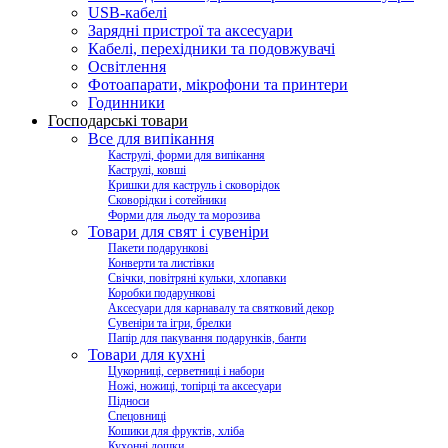
USB-кабелі
Зарядні пристрої та аксесуари
Кабелі, перехідники та подовжувачі
Освітлення
Фотоапарати, мікрофони та принтери
Годинники
Господарські товари
Все для випікання
Каструлі, форми для випікання
Каструлі, ковші
Кришки для каструль і сковорідок
Сковорідки і сотейники
Форми для льоду та морозива
Товари для свят і сувеніри
Пакети подарункові
Конверти та листівки
Свічки, повітряні кульки, хлопавки
Коробки подарункові
Аксесуари для карнавалу та святковий декор
Сувеніри та ігри, брелки
Папір для пакування подарунків, банти
Товари для кухні
Цукорниці, серветниці і набори
Ножі, ножиці, топірці та аксесуари
Підноси
Спецовниці
Кошики для фруктів, хліба
Кухонні дошки