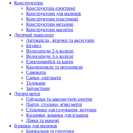
Конструктори
Конструктора електроні
Конструктори для малюків
Конструктори пластикові
Конструктори металеві
Конструктори магнітні
Дитячий транспорт
Автокрісла , візочки та аксесуари
Біговел
Велосипеди 2-х колісні
Велосипеди 3-х колісні
Електромобілі та карти
Квадроцикли та мотоцикли
Самокати
Санки, снігокати
Толокари
Запчастини
Дитячі меблі
Гойдалки та заколисуючі центри
Парти, столики, м'які меблі
Стільчики для годування, ходунки
Килимки, кошики для іграшок
Ліжка та манежі
Іграшки для малюків
Брязкальця та гризунки