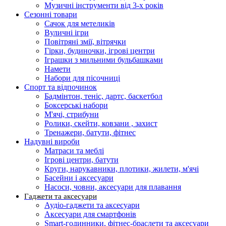
Музичні інструменти від 3-х років
Сезонні товари
Сачок для метеликів
Вуличні ігри
Повітряні змії, вітрячки
Гірки, будиночки, ігрові центри
Іграшки з мильними бульбашками
Намети
Набори для пісочниці
Спорт та відпочинок
Бадмінтон, теніс, дартс, баскетбол
Боксерські набори
М'ячі, стрибуни
Ролики, скейти, ковзани , захист
Тренажери, батути, фітнес
Надувні вироби
Матраси та меблі
Ігрові центри, батути
Круги, нарукавники, плотики, жилети, м'ячі
Басейни і аксесуари
Насоси, човни, аксесуари для плавання
Гаджети та аксесуари
Аудіо-гаджети та аксесуари
Аксесуари для смартфонів
Smart-годинники, фітнес-браслети та аксесуари