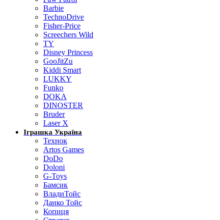
Barbie
TechnoDrive
Fisher-Price
Screechers Wild
TY
Disney Princess
GooJitZu
Kiddi Smart
LUKKY
Funko
DOKA
DINOSTER
Bruder
Laser X
Іграшка Україна
Технок
Artos Games
DoDo
Doloni
G-Toys
Бамсик
ВладиТойс
Данко Тойс
Копиця