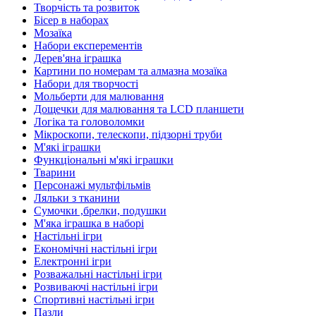
Творчість та розвиток
Бісер в наборах
Мозаїка
Набори експерементів
Дерев'яна іграшка
Картини по номерам та алмазна мозаїка
Набори для творчості
Мольберти для малювання
Дощечки для малювання та LCD планшети
Логіка та головоломки
Мікроскопи, телескопи, підзорні труби
М'які іграшки
Функціональні м'які іграшки
Тварини
Персонажі мультфільмів
Ляльки з тканини
Сумочки ,брелки, подушки
М'яка іграшка в наборі
Настільні ігри
Економічні настільні ігри
Електронні ігри
Розважальні настільні ігри
Розвиваючі настільні ігри
Спортивні настільні ігри
Пазли