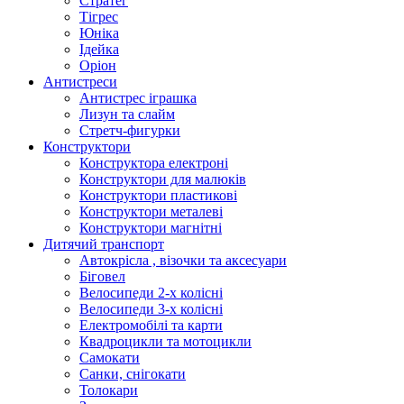
Стратег
Тігрес
Юніка
Ідейка
Оріон
Антистреси
Антистрес іграшка
Лизун та слайм
Стретч-фигурки
Конструктори
Конструктора електроні
Конструктори для малюків
Конструктори пластикові
Конструктори металеві
Конструктори магнітні
Дитячий транспорт
Автокрісла , візочки та аксесуари
Біговел
Велосипеди 2-х колісні
Велосипеди 3-х колісні
Електромобілі та карти
Квадроцикли та мотоцикли
Самокати
Санки, снігокати
Толокари