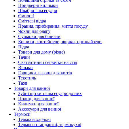
Ізоляційна стрічка та скотч
Придверні килимки
Швабри і аксесуари
Ємності
Сміттєві відра
Прання, прибирання, миття посуду
Чохли для одягу
Сушарки для білизни
Кошики, контейнери, ящики, органайзери
Відра
Товари для дому (різне)
Тачки
Скатертини і серветки на стіл
Вішаки
Горщики, вазони для квітів
Текстиль
Тази
Товари для ванної
Зубні щітки та аксесуари до них
Полиці для ванної
Килимки для ванної
Аксесуари для ванної
Термоси
Термоси харчові
Термоси стандартні, термокухлі