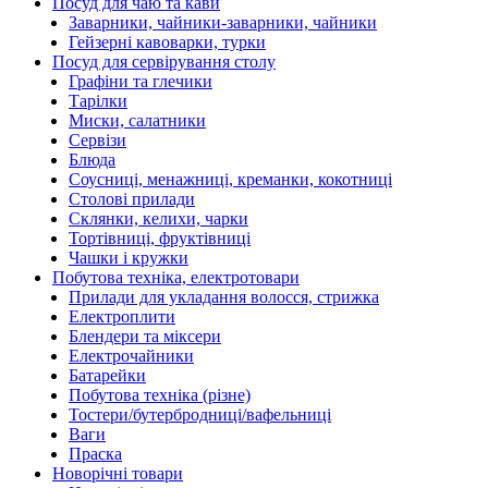
Посуд для чаю та кави
Заварники, чайники-заварники, чайники
Гейзерні кавоварки, турки
Посуд для сервірування столу
Графіни та глечики
Тарілки
Миски, салатники
Сервізи
Блюда
Соусниці, менажниці, креманки, кокотниці
Столові прилади
Склянки, келихи, чарки
Тортівниці, фруктівниці
Чашки і кружки
Побутова техніка, електротовари
Прилади для укладання волосся, стрижка
Електроплити
Блендери та міксери
Електрочайники
Батарейки
Побутова техніка (різне)
Тостери/бутербродниці/вафельниці
Ваги
Праска
Новорічні товари