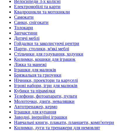
Велосипеди 3-х колісні
Електромобілі та карти
Квадроцикли та мотоцикли
Самокати
Санки, снігокати
Толокари
Запчастини
Дитячі меблі
Гойдалки та заколисуючі центри
Парти, столики, м'які меблі
Стільчики для годування, ходунки
Килимки, кошики для іграшок
Ліжка та манежі
Іграшки для малюків
Брязкальця та гризунки
Нічники, проектори та каруселі
Ігрові набори, ігри для малюків
Кубики та пірамідки
Телефони, фотоапарати, пульти
Молоточки, дзиґи, неваляшки
Автотренажер, кермо
Іграшки для купання
Заводні, інерційні іграшки
Навчальні книги, плакати, планшети, комп'ютери
Килимки, дуги та тренажери для немовлят