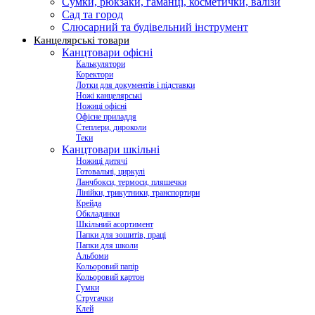
Сумки, рюкзаки, гаманці, косметички, валізи
Сад та город
Слюсарний та будівельний інструмент
Канцелярські товари
Канцтовари офісні
Калькулятори
Коректори
Лотки для документів і підставки
Ножі канцелярські
Ножиці офісні
Офісне приладдя
Степлери, дироколи
Теки
Канцтовари шкільні
Ножиці дитячі
Готовальні, циркулі
Ланчбокси, термоси, пляшечки
Лінійки, трикутники, транспортири
Крейда
Обкладинки
Шкільний асортимент
Папки для зошитів, праці
Папки для школи
Альбоми
Кольоровий папір
Кольоровий картон
Гумки
Стругачки
Клей