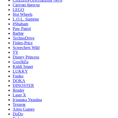
СПЕЦПРОПОЗИЦІЯ -90%
Світові бренди
LEGO
Hot Wheels
L.O.L. Surprise
#Sbabam
Paw Patrol
Barbie
TechnoDrive
Fisher-Price
Screechers Wild
TY
Disney Princess
GooJitZu
Kiddi Smart
LUKKY
Funko
DOKA
DINOSTER
Bruder
Laser X
Іграшка Україна
Технок
Artos Games
DoDo