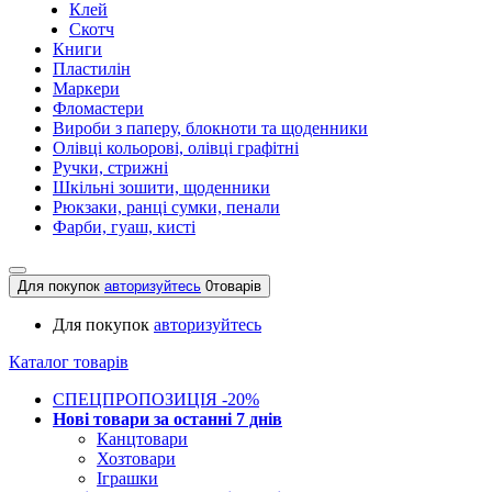
Клей
Скотч
Книги
Пластилін
Маркери
Фломастери
Вироби з паперу, блокноти та щоденники
Олівці кольорові, олівці графітні
Ручки, стрижні
Шкільні зошити, щоденники
Рюкзаки, ранці сумки, пенали
Фарби, гуаш, кисті
Для покупок
авторизуйтесь
0
товарів
Для покупок
авторизуйтесь
Каталог товарів
СПЕЦПРОПОЗИЦІЯ -20%
Нові товари за останнi 7 днiв
Канцтовари
Хозтовари
Іграшки