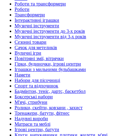
Роботи та трансформери
Роботи
Трансформери
Інтерактивні іграшки
Музичні інструменти
Музичні інструменти до 3-х років
Музичні інструменти від 3-х років
Сезонні товари
Сачок для метеликів
Вуличні ігри
Повітряні змії, вітрячки
Гірки, будиночки, ігрові центри
Іграшки з мильними бульбашками
Намети
Набори для пісочниці
Спорт та відпочинок
Бадмінтон, теніс, дартс, баскетбол
Боксерські набори
М'ячі, стрибуни
Ролики, скейти, ковзани , захист
Тренажери, батути, фітнес
Надувні вироби
Матраси та меблі
Ігрові центри, батути
Круги, нарукавники, плотики, жилети, м'ячі