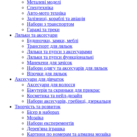
Металеві моделі
Спецтехніка
Авто-мото техніка
Залізниці, кораблі та авіація
Набори з транспортом
Гаражі та треки
Ляльки та аксесуари
Будиночки, замки, меблі
Транспорт для ляльок
Ляльки та пупси з аксесуарами
Ляльки та пупси функціональні
Манекени для зачісок
Набори одягу та аксесуарів для ляльок
Візочки для ляльок
Аксесуари для дівчаток
Аксесуари для волосся
Біжутерія та скриньки для прикрас
Косметика та нейл-дизайн
Набори аксесуарів, гребінці, дзеркальця
Творчість та розвиток
Бісер в наборах
Мозаїка
Набори експерементів
Дерев'яна іграшка
Картини по номерам та алмазна мозаїка