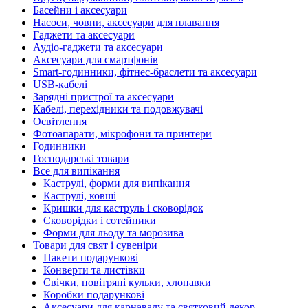
Басейни і аксесуари
Насоси, човни, аксесуари для плавання
Гаджети та аксесуари
Аудіо-гаджети та аксесуари
Аксесуари для смартфонів
Smart-годинники, фітнес-браслети та аксесуари
USB-кабелі
Зарядні пристрої та аксесуари
Кабелі, перехідники та подовжувачі
Освітлення
Фотоапарати, мікрофони та принтери
Годинники
Господарські товари
Все для випікання
Каструлі, форми для випікання
Каструлі, ковші
Кришки для каструль і сковорідок
Сковорідки і сотейники
Форми для льоду та морозива
Товари для свят і сувеніри
Пакети подарункові
Конверти та листівки
Свічки, повітряні кульки, хлопавки
Коробки подарункові
Аксесуари для карнавалу та святковий декор