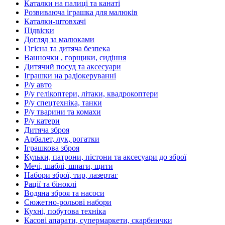
Каталки на палиці та канаті
Розвиваюча іграшка для малюків
Каталки-штовхачі
Підвіски
Догляд за малюками
Гігієна та дитяча безпека
Ванночки , горщики, сидіння
Дитячий посуд та аксесуари
Іграшки на радіокеруванні
Р/у авто
Р/у гелікоптери, літаки, квадрокоптери
Р/у спецтехніка, танки
Р/у тварини та комахи
Р/у катери
Дитяча зброя
Арбалет, лук, рогатки
Іграшкова зброя
Кульки, патрони, пістони та аксесуари до зброї
Мечі, шаблі, шпаги, щити
Набори зброї, тир, лазертаг
Рації та біноклі
Водяна зброя та насоси
Сюжетно-рольові набори
Кухні, побутова техніка
Касові апарати, супермаркети, скарбнички