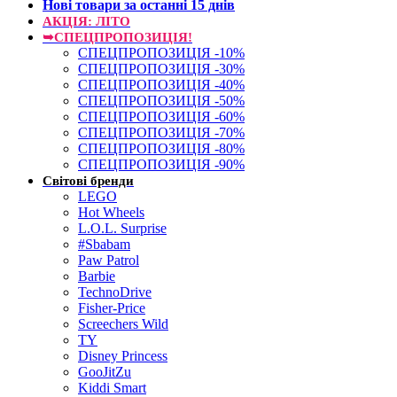
Нові товари за останнi 15 днiв
АКЦІЯ: ЛІТО
➥СПЕЦПРОПОЗИЦІЯ!
СПЕЦПРОПОЗИЦІЯ -10%
СПЕЦПРОПОЗИЦІЯ -30%
СПЕЦПРОПОЗИЦІЯ -40%
СПЕЦПРОПОЗИЦІЯ -50%
СПЕЦПРОПОЗИЦІЯ -60%
СПЕЦПРОПОЗИЦІЯ -70%
СПЕЦПРОПОЗИЦІЯ -80%
СПЕЦПРОПОЗИЦІЯ -90%
Світові бренди
LEGO
Hot Wheels
L.O.L. Surprise
#Sbabam
Paw Patrol
Barbie
TechnoDrive
Fisher-Price
Screechers Wild
TY
Disney Princess
GooJitZu
Kiddi Smart