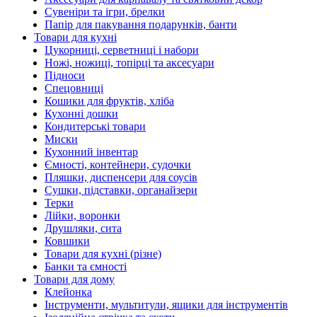
Сувеніри та ігри, брелки
Папір для пакування подарунків, банти
Товари для кухні
Цукорниці, серветниці і набори
Ножі, ножиці, топірці та аксесуари
Підноси
Спецовниці
Кошики для фруктів, хліба
Кухонні дошки
Кондитерські товари
Миски
Кухонний інвентар
Ємності, контейнери, судочки
Пляшки, диспенсери для соусів
Сушки, підставки, органайзери
Терки
Лійки, воронки
Друшляки, сита
Ковшики
Товари для кухні (різне)
Банки та ємності
Товари для дому
Клейонка
Інструменти, мультитули, ящики для інструментів