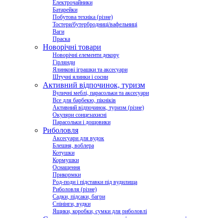
Електрочайники
Батарейки
Побутова техніка (різне)
Тостери/бутербродниці/вафельниці
Ваги
Праска
Новорічні товари
Новорічні елементи декору
Гірлянди
Ялинкові іграшки та аксесуари
Штучні ялинки і сосни
Активний відпочинок, туризм
Вуличні меблі, парасольки та аксесуари
Все для барбекю, пікніків
Активний відпочинок, туризм (різне)
Окуляри сонцезахисні
Парасольки і дощовики
Риболовля
Аксесуари для вудок
Блешня, воблера
Котушки
Кормушки
Оснащення
Прикормки
Род-поди і підставки під вудилища
Риболовля (різне)
Садки, підсаки, багри
Спінінги, вудки
Ящики, коробки, сумки для риболовлі