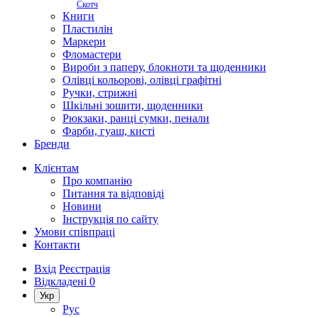
Скотч
Книги
Пластилін
Маркери
Фломастери
Вироби з паперу, блокноти та щоденники
Олівці кольорові, олівці графітні
Ручки, стрижні
Шкільні зошити, щоденники
Рюкзаки, ранці сумки, пенали
Фарби, гуаш, кисті
Бренди
Клієнтам
Про компанію
Питання та відповіді
Новини
Інструкція по сайту
Умови співпраці
Контакти
Вхід
Реєстрація
Відкладені
0
Укр
Рус