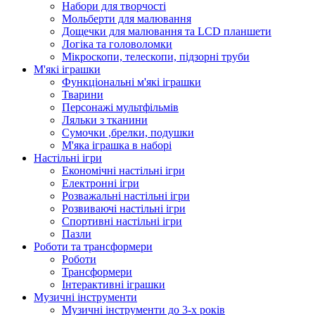
Набори для творчості
Мольберти для малювання
Дощечки для малювання та LCD планшети
Логіка та головоломки
Мікроскопи, телескопи, підзорні труби
М'які іграшки
Функціональні м'які іграшки
Тварини
Персонажі мультфільмів
Ляльки з тканини
Сумочки ,брелки, подушки
М'яка іграшка в наборі
Настільні ігри
Економічні настільні ігри
Електронні ігри
Розважальні настільні ігри
Розвиваючі настільні ігри
Спортивні настільні ігри
Пазли
Роботи та трансформери
Роботи
Трансформери
Інтерактивні іграшки
Музичні інструменти
Музичні інструменти до 3-х років