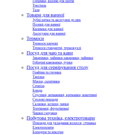
Горщики, вазони для квітів
Текстиль
Тази
Товари для ванної
Зубні щітки та аксесуари до них
Полиці для ванної
Килимки для ванної
Аксесуари для ванної
Термоси
Термоси харчові
Термоси стандартні, термокухлі
Посуд для чаю та кави
Заварники, чайники-заварники, чайники
Гейзерні кавоварки, турки
Посуд для сервірування столу
Графіни та глечики
Тарілки
Миски, салатники
Сервізи
Блюда
Соусниці, менажниці, креманки, кокотниці
Столові прилади
Склянки, келихи, чарки
Тортівниці, фруктівниці
Чашки і кружки
Побутова техніка, електротовари
Прилади для укладання волосся, стрижка
Електроплити
Блендери та міксери