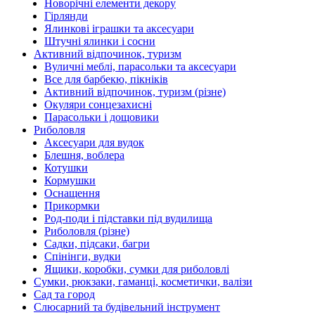
Новорічні елементи декору
Гірлянди
Ялинкові іграшки та аксесуари
Штучні ялинки і сосни
Активний відпочинок, туризм
Вуличні меблі, парасольки та аксесуари
Все для барбекю, пікніків
Активний відпочинок, туризм (різне)
Окуляри сонцезахисні
Парасольки і дощовики
Риболовля
Аксесуари для вудок
Блешня, воблера
Котушки
Кормушки
Оснащення
Прикормки
Род-поди і підставки під вудилища
Риболовля (різне)
Садки, підсаки, багри
Спінінги, вудки
Ящики, коробки, сумки для риболовлі
Сумки, рюкзаки, гаманці, косметички, валізи
Сад та город
Слюсарний та будівельний інструмент