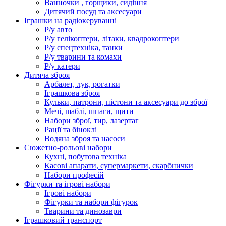
Ванночки , горщики, сидіння
Дитячий посуд та аксесуари
Іграшки на радіокеруванні
Р/у авто
Р/у гелікоптери, літаки, квадрокоптери
Р/у спецтехніка, танки
Р/у тварини та комахи
Р/у катери
Дитяча зброя
Арбалет, лук, рогатки
Іграшкова зброя
Кульки, патрони, пістони та аксесуари до зброї
Мечі, шаблі, шпаги, щити
Набори зброї, тир, лазертаг
Рації та біноклі
Водяна зброя та насоси
Сюжетно-рольові набори
Кухні, побутова техніка
Касові апарати, супермаркети, скарбнички
Набори професій
Фігурки та ігрові набори
Ігрові набори
Фігурки та набори фігурок
Тварини та динозаври
Іграшковий транспорт