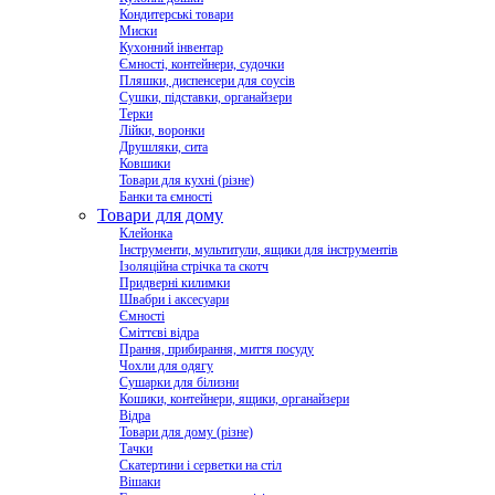
Кондитерські товари
Миски
Кухонний інвентар
Ємності, контейнери, судочки
Пляшки, диспенсери для соусів
Сушки, підставки, органайзери
Терки
Лійки, воронки
Друшляки, сита
Ковшики
Товари для кухні (різне)
Банки та ємності
Товари для дому
Клейонка
Інструменти, мультитули, ящики для інструментів
Ізоляційна стрічка та скотч
Придверні килимки
Швабри і аксесуари
Ємності
Сміттєві відра
Прання, прибирання, миття посуду
Чохли для одягу
Сушарки для білизни
Кошики, контейнери, ящики, органайзери
Відра
Товари для дому (різне)
Тачки
Скатертини і серветки на стіл
Вішаки