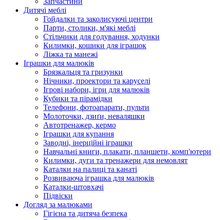
Запчастини
Дитячі меблі
Гойдалки та заколисуючі центри
Парти, столики, м'які меблі
Стільчики для годування, ходунки
Килимки, кошики для іграшок
Ліжка та манежі
Іграшки для малюків
Брязкальця та гризунки
Нічники, проектори та каруселі
Ігрові набори, ігри для малюків
Кубики та пірамідки
Телефони, фотоапарати, пульти
Молоточки, дзиґи, неваляшки
Автотренажер, кермо
Іграшки для купання
Заводні, інерційні іграшки
Навчальні книги, плакати, планшети, комп'ютери
Килимки, дуги та тренажери для немовлят
Каталки на палиці та канаті
Розвиваюча іграшка для малюків
Каталки-штовхачі
Підвіски
Догляд за малюками
Гігієна та дитяча безпека