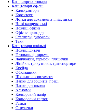
Канцелярські товари
Канцтовари офісні
Калькулятори
Коректори
Лотки для документів і підставки
Ножі канцелярські
Ножиці офісні
Офісне приладдя
Степлери, дироколи
Теки
Канцтовари шкільні
Ножиці дитячі
Готовальні, циркулі
Ланчбокси, термоси, пляшечки
Лінійки, трикутники, транспортири
Крейда
Обкладинки
Шкільний асортимент
Папки для зошитів, праці
Папки для школи
Альбоми
Кольоровий папір
Кольоровий картон
Гумки
Стругачки