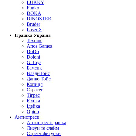
LUKKY
Funko
DOKA
DINOSTER
Bruder
Laser X
Іграшка Україна
Технок
Artos Games
DoDo
Doloni
G-Toys
Бамсик
ВладиТойс
Данко Тойс
Копиця
Стратег
Тігрес
Юніка
Ідейка
Оріон
Антистреси
Антистрес іграшка
Лизун та слайм
Стретч-фигурки