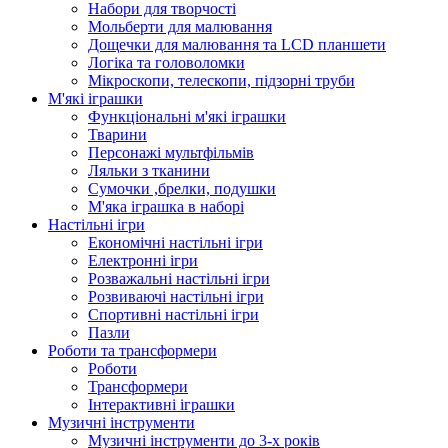
Набори для творчості
Мольберти для малювання
Дощечки для малювання та LCD планшети
Логіка та головоломки
Мікроскопи, телескопи, підзорні труби
М'які іграшки
Функціональні м'які іграшки
Тварини
Персонажі мультфільмів
Ляльки з тканини
Сумочки ,брелки, подушки
М'яка іграшка в наборі
Настільні ігри
Економічні настільні ігри
Електронні ігри
Розважальні настільні ігри
Розвиваючі настільні ігри
Спортивні настільні ігри
Пазли
Роботи та трансформери
Роботи
Трансформери
Інтерактивні іграшки
Музичні інструменти
Музичні інструменти до 3-х років