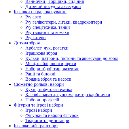
Ванночки , горщики, сидіння
Дитячий посуд та аксесуари
Іграшки на радіокеруванні
Р/у авто
Р/у гелікоптери, літаки, квадрокоптери
Р/у спецтехніка, танки
Р/у тварини та комахи
Р/у катери
Дитяча зброя
Арбалет, лук, рогатки
Іграшкова зброя
Кульки, патрони, пістони та аксесуари до зброї
Мечі, шаблі, шпаги, щити
Набори зброї, тир, лазертаг
Рації та біноклі
Водяна зброя та насоси
Сюжетно-рольові набори
Кухні, побутова техніка
Касові апарати, супермаркети, скарбнички
Набори професій
Фігурки та ігрові набори
Ігрові набори
Фігурки та набори фігурок
Тварини та динозаври
Іграшковий транспорт