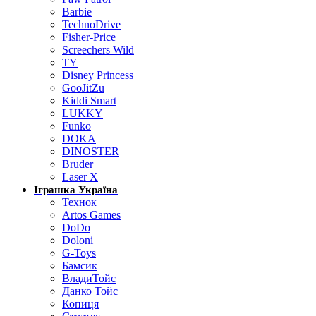
Barbie
TechnoDrive
Fisher-Price
Screechers Wild
TY
Disney Princess
GooJitZu
Kiddi Smart
LUKKY
Funko
DOKA
DINOSTER
Bruder
Laser X
Іграшка Україна
Технок
Artos Games
DoDo
Doloni
G-Toys
Бамсик
ВладиТойс
Данко Тойс
Копиця