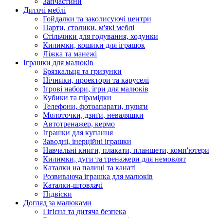
Запчастини
Дитячі меблі
Гойдалки та заколисуючі центри
Парти, столики, м'які меблі
Стільчики для годування, ходунки
Килимки, кошики для іграшок
Ліжка та манежі
Іграшки для малюків
Брязкальця та гризунки
Нічники, проектори та каруселі
Ігрові набори, ігри для малюків
Кубики та пірамідки
Телефони, фотоапарати, пульти
Молоточки, дзиґи, неваляшки
Автотренажер, кермо
Іграшки для купання
Заводні, інерційні іграшки
Навчальні книги, плакати, планшети, комп'ютери
Килимки, дуги та тренажери для немовлят
Каталки на палиці та канаті
Розвиваюча іграшка для малюків
Каталки-штовхачі
Підвіски
Догляд за малюками
Гігієна та дитяча безпека