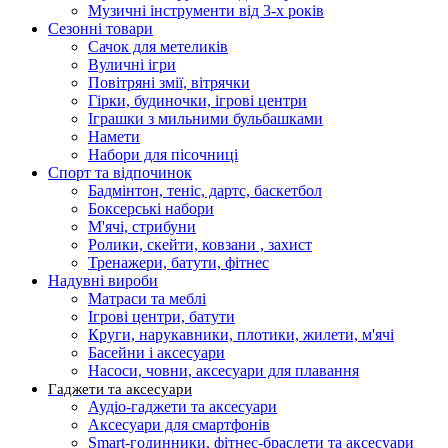
Музичні інструменти від 3-х років
Сезонні товари
Сачок для метеликів
Вуличні ігри
Повітряні змії, вітрячки
Гірки, будиночки, ігрові центри
Іграшки з мильними бульбашками
Намети
Набори для пісочниці
Спорт та відпочинок
Бадмінтон, теніс, дартс, баскетбол
Боксерські набори
М'ячі, стрибуни
Ролики, скейти, ковзани , захист
Тренажери, батути, фітнес
Надувні вироби
Матраси та меблі
Ігрові центри, батути
Круги, нарукавники, плотики, жилети, м'ячі
Басейни і аксесуари
Насоси, човни, аксесуари для плавання
Гаджети та аксесуари
Аудіо-гаджети та аксесуари
Аксесуари для смартфонів
Smart-годинники, фітнес-браслети та аксесуари