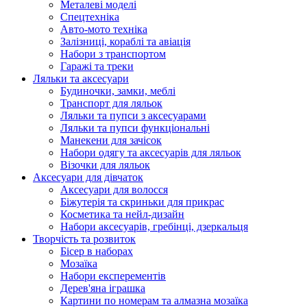
Металеві моделі
Спецтехніка
Авто-мото техніка
Залізниці, кораблі та авіація
Набори з транспортом
Гаражі та треки
Ляльки та аксесуари
Будиночки, замки, меблі
Транспорт для ляльок
Ляльки та пупси з аксесуарами
Ляльки та пупси функціональні
Манекени для зачісок
Набори одягу та аксесуарів для ляльок
Візочки для ляльок
Аксесуари для дівчаток
Аксесуари для волосся
Біжутерія та скриньки для прикрас
Косметика та нейл-дизайн
Набори аксесуарів, гребінці, дзеркальця
Творчість та розвиток
Бісер в наборах
Мозаїка
Набори експерементів
Дерев'яна іграшка
Картини по номерам та алмазна мозаїка