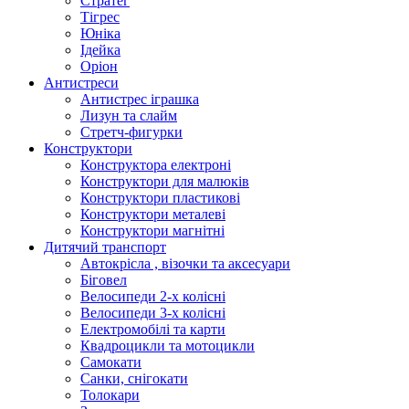
Стратег
Тігрес
Юніка
Ідейка
Оріон
Антистреси
Антистрес іграшка
Лизун та слайм
Стретч-фигурки
Конструктори
Конструктора електроні
Конструктори для малюків
Конструктори пластикові
Конструктори металеві
Конструктори магнітні
Дитячий транспорт
Автокрісла , візочки та аксесуари
Біговел
Велосипеди 2-х колісні
Велосипеди 3-х колісні
Електромобілі та карти
Квадроцикли та мотоцикли
Самокати
Санки, снігокати
Толокари