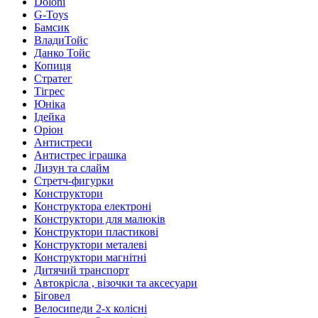
Doloni
G-Toys
Бамсик
ВладиТойс
Данко Тойс
Копиця
Стратег
Тігрес
Юніка
Ідейка
Оріон
Антистреси
Антистрес іграшка
Лизун та слайм
Стретч-фигурки
Конструктори
Конструктора електроні
Конструктори для малюків
Конструктори пластикові
Конструктори металеві
Конструктори магнітні
Дитячий транспорт
Автокрісла , візочки та аксесуари
Біговел
Велосипеди 2-х колісні