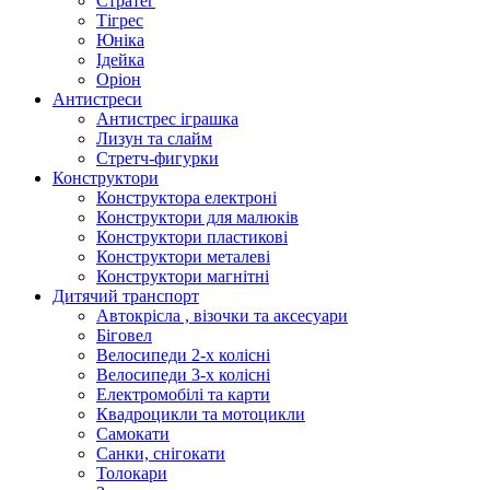
Стратег
Тігрес
Юніка
Ідейка
Оріон
Антистреси
Антистрес іграшка
Лизун та слайм
Стретч-фигурки
Конструктори
Конструктора електроні
Конструктори для малюків
Конструктори пластикові
Конструктори металеві
Конструктори магнітні
Дитячий транспорт
Автокрісла , візочки та аксесуари
Біговел
Велосипеди 2-х колісні
Велосипеди 3-х колісні
Електромобілі та карти
Квадроцикли та мотоцикли
Самокати
Санки, снігокати
Толокари