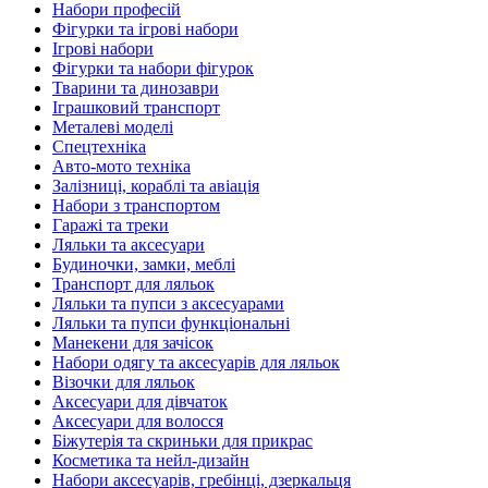
Набори професій
Фігурки та ігрові набори
Ігрові набори
Фігурки та набори фігурок
Тварини та динозаври
Іграшковий транспорт
Металеві моделі
Спецтехніка
Авто-мото техніка
Залізниці, кораблі та авіація
Набори з транспортом
Гаражі та треки
Ляльки та аксесуари
Будиночки, замки, меблі
Транспорт для ляльок
Ляльки та пупси з аксесуарами
Ляльки та пупси функціональні
Манекени для зачісок
Набори одягу та аксесуарів для ляльок
Візочки для ляльок
Аксесуари для дівчаток
Аксесуари для волосся
Біжутерія та скриньки для прикрас
Косметика та нейл-дизайн
Набори аксесуарів, гребінці, дзеркальця