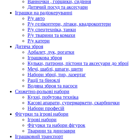
Ванночки , горщики, сидіння
Дитячий посуд та аксесуари
Іграшки на радіокеруванні
Р/у авто
Р/у гелікоптери, літаки, квадрокоптери
Р/у спецтехніка, танки
Р/у тварини та комахи
Р/у катери
Дитяча зброя
Арбалет, лук, рогатки
Іграшкова зброя
Кульки, патрони, пістони та аксесуари до зброї
Мечі, шаблі, шпаги, щити
Набори зброї, тир, лазертаг
Рації та біноклі
Водяна зброя та насоси
Сюжетно-рольові набори
Кухні, побутова техніка
Касові апарати, супермаркети, скарбнички
Набори професій
Фігурки та ігрові набори
Ігрові набори
Фігурки та набори фігурок
Тварини та динозаври
Іграшковий транспорт