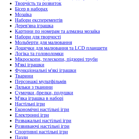
Творчість та розвиток
Бісер в наборах
Мозаїка
Набори експерементів
Дерев'яна іграшка
Картини по номерам та алмазна мозаїка
Набори для творчості
Мольберти для малювання
Дощечки для малювання та LCD планшети
Логіка та головоломки
Мікроскопи, телескопи, підзорні труби
М'які іграшки
Функціональні м'які іграшки
Тварини
Персонажі мультфільмів
Ляльки з тканини
Сумочки ,брелки, подушки
М'яка іграшка в наборі
Настільні ігри
Економічні настільні ігри
Електронні ігри
Розважальні настільні ігри
Розвиваючі настільні ігри
Спортивні настільні ігри
Пазли