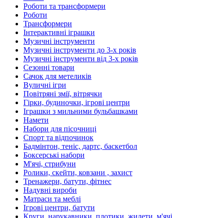
Роботи та трансформери
Роботи
Трансформери
Інтерактивні іграшки
Музичні інструменти
Музичні інструменти до 3-х років
Музичні інструменти від 3-х років
Сезонні товари
Сачок для метеликів
Вуличні ігри
Повітряні змії, вітрячки
Гірки, будиночки, ігрові центри
Іграшки з мильними бульбашками
Намети
Набори для пісочниці
Спорт та відпочинок
Бадмінтон, теніс, дартс, баскетбол
Боксерські набори
М'ячі, стрибуни
Ролики, скейти, ковзани , захист
Тренажери, батути, фітнес
Надувні вироби
Матраси та меблі
Ігрові центри, батути
Круги, нарукавники, плотики, жилети, м'ячі