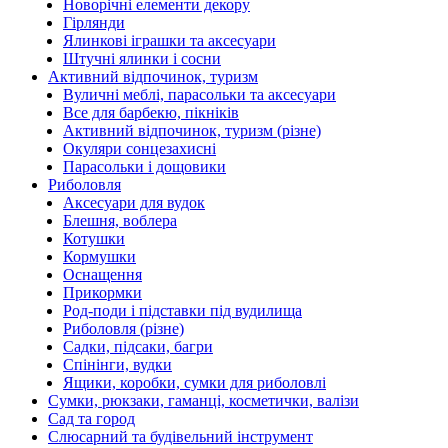
Новорічні елементи декору
Гірлянди
Ялинкові іграшки та аксесуари
Штучні ялинки і сосни
Активний відпочинок, туризм
Вуличні меблі, парасольки та аксесуари
Все для барбекю, пікніків
Активний відпочинок, туризм (різне)
Окуляри сонцезахисні
Парасольки і дощовики
Риболовля
Аксесуари для вудок
Блешня, воблера
Котушки
Кормушки
Оснащення
Прикормки
Род-поди і підставки під вудилища
Риболовля (різне)
Садки, підсаки, багри
Спінінги, вудки
Ящики, коробки, сумки для риболовлі
Сумки, рюкзаки, гаманці, косметички, валізи
Сад та город
Слюсарний та будівельний інструмент