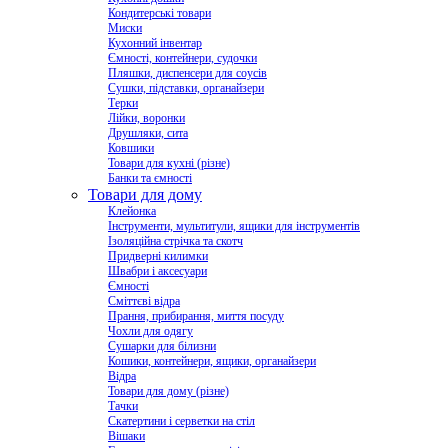
Кондитерські товари
Миски
Кухонний інвентар
Ємності, контейнери, судочки
Пляшки, диспенсери для соусів
Сушки, підставки, органайзери
Терки
Лійки, воронки
Друшляки, сита
Ковшики
Товари для кухні (різне)
Банки та ємності
Товари для дому
Клейонка
Інструменти, мультитули, ящики для інструментів
Ізоляційна стрічка та скотч
Придверні килимки
Швабри і аксесуари
Ємності
Сміттєві відра
Прання, прибирання, миття посуду
Чохли для одягу
Сушарки для білизни
Кошики, контейнери, ящики, органайзери
Відра
Товари для дому (різне)
Тачки
Скатертини і серветки на стіл
Вішаки