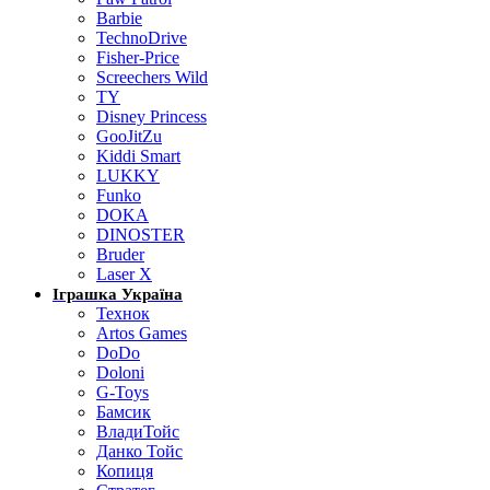
Barbie
TechnoDrive
Fisher-Price
Screechers Wild
TY
Disney Princess
GooJitZu
Kiddi Smart
LUKKY
Funko
DOKA
DINOSTER
Bruder
Laser X
Іграшка Україна
Технок
Artos Games
DoDo
Doloni
G-Toys
Бамсик
ВладиТойс
Данко Тойс
Копиця