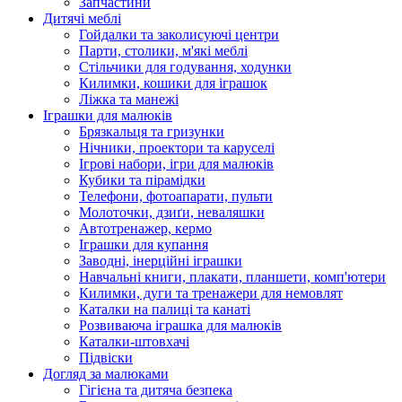
Запчастини
Дитячі меблі
Гойдалки та заколисуючі центри
Парти, столики, м'які меблі
Стільчики для годування, ходунки
Килимки, кошики для іграшок
Ліжка та манежі
Іграшки для малюків
Брязкальця та гризунки
Нічники, проектори та каруселі
Ігрові набори, ігри для малюків
Кубики та пірамідки
Телефони, фотоапарати, пульти
Молоточки, дзиґи, неваляшки
Автотренажер, кермо
Іграшки для купання
Заводні, інерційні іграшки
Навчальні книги, плакати, планшети, комп'ютери
Килимки, дуги та тренажери для немовлят
Каталки на палиці та канаті
Розвиваюча іграшка для малюків
Каталки-штовхачі
Підвіски
Догляд за малюками
Гігієна та дитяча безпека