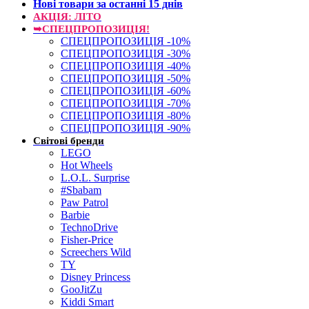
Нові товари за останнi 15 днiв
АКЦІЯ: ЛІТО
➥СПЕЦПРОПОЗИЦІЯ!
СПЕЦПРОПОЗИЦІЯ -10%
СПЕЦПРОПОЗИЦІЯ -30%
СПЕЦПРОПОЗИЦІЯ -40%
СПЕЦПРОПОЗИЦІЯ -50%
СПЕЦПРОПОЗИЦІЯ -60%
СПЕЦПРОПОЗИЦІЯ -70%
СПЕЦПРОПОЗИЦІЯ -80%
СПЕЦПРОПОЗИЦІЯ -90%
Світові бренди
LEGO
Hot Wheels
L.O.L. Surprise
#Sbabam
Paw Patrol
Barbie
TechnoDrive
Fisher-Price
Screechers Wild
TY
Disney Princess
GooJitZu
Kiddi Smart