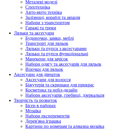
Металеві моделі
Спецтехніка
Авто-мото техніка
Залізниці, кораблі та авіація
Набори з транспортом
Гаражі та треки
Ляльки та аксесуари
Будиночки, замки, меблі
Транспорт для ляльок
Ляльки та пупси з аксесуарами
Ляльки та пупси функціональні
Манекени для зачісок
Набори одягу та аксесуарів для ляльок
Візочки для ляльок
Аксесуари для дівчаток
Аксесуари для волосся
Біжутерія та скриньки для прикрас
Косметика та нейл-дизайн
Набори аксесуарів, гребінці, дзеркальця
Творчість та розвиток
Бісер в наборах
Мозаїка
Набори експерементів
Дерев'яна іграшка
Картини по номерам та алмазна мозаїка