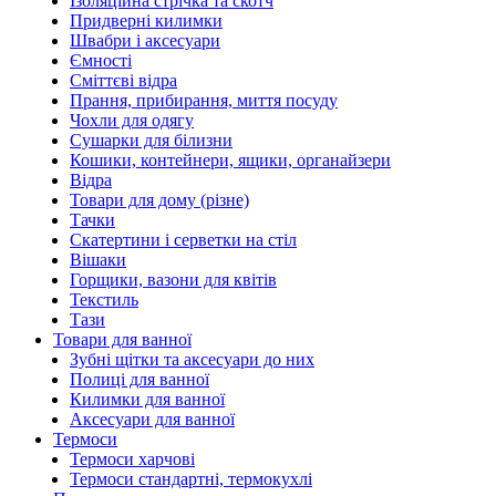
Ізоляційна стрічка та скотч
Придверні килимки
Швабри і аксесуари
Ємності
Сміттєві відра
Прання, прибирання, миття посуду
Чохли для одягу
Сушарки для білизни
Кошики, контейнери, ящики, органайзери
Відра
Товари для дому (різне)
Тачки
Скатертини і серветки на стіл
Вішаки
Горщики, вазони для квітів
Текстиль
Тази
Товари для ванної
Зубні щітки та аксесуари до них
Полиці для ванної
Килимки для ванної
Аксесуари для ванної
Термоси
Термоси харчові
Термоси стандартні, термокухлі