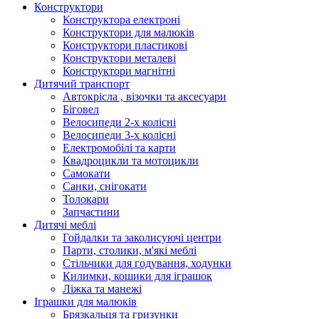
Конструктори
Конструктора електроні
Конструктори для малюків
Конструктори пластикові
Конструктори металеві
Конструктори магнітні
Дитячий транспорт
Автокрісла , візочки та аксесуари
Біговел
Велосипеди 2-х колісні
Велосипеди 3-х колісні
Електромобілі та карти
Квадроцикли та мотоцикли
Самокати
Санки, снігокати
Толокари
Запчастини
Дитячі меблі
Гойдалки та заколисуючі центри
Парти, столики, м'які меблі
Стільчики для годування, ходунки
Килимки, кошики для іграшок
Ліжка та манежі
Іграшки для малюків
Брязкальця та гризунки