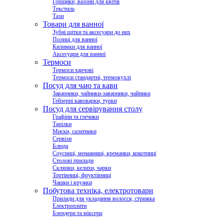
Горщики, вазони для квітів
Текстиль
Тази
Товари для ванної
Зубні щітки та аксесуари до них
Полиці для ванної
Килимки для ванної
Аксесуари для ванної
Термоси
Термоси харчові
Термоси стандартні, термокухлі
Посуд для чаю та кави
Заварники, чайники-заварники, чайники
Гейзерні кавоварки, турки
Посуд для сервірування столу
Графіни та глечики
Тарілки
Миски, салатники
Сервізи
Блюда
Соусниці, менажниці, креманки, кокотниці
Столові прилади
Склянки, келихи, чарки
Тортівниці, фруктівниці
Чашки і кружки
Побутова техніка, електротовари
Прилади для укладання волосся, стрижка
Електроплити
Блендери та міксери