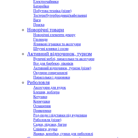
Електрочайники
Батарейки
Побутова техніка (різне)
Тостери/бутербродниці/вафельниці
Ваги
Праска
Новорічні товари
Новорічні елементи декору
Гірлянди
Ялинкові іграшки та аксесуари
Штучні ялинки і сосни
Активний відпочинок, туризм
Вуличні меблі, парасольки та аксесуари
Все для барбекю, пікніків
Активний відпочинок, туризм (різне)
Окуляри сонцезахисні
Парасольки і дощовики
Риболовля
Аксесуари для вудок
Блешня, воблера
Котушки
Кормушки
Оснащення
Прикормки
Род-поди і підставки під вудилища
Риболовля (різне)
Садки, підсаки, багри
Спінінги, вудки
Ящики, коробки, сумки для риболовлі