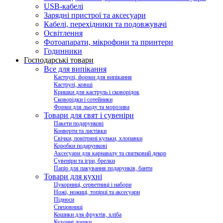
USB-кабелі
Зарядні пристрої та аксесуари
Кабелі, перехідники та подовжувачі
Освітлення
Фотоапарати, мікрофони та принтери
Годинники
Господарські товари
Все для випікання
Каструлі, форми для випікання
Каструлі, ковші
Кришки для каструль і сковорідок
Сковорідки і сотейники
Форми для льоду та морозива
Товари для свят і сувеніри
Пакети подарункові
Конверти та листівки
Свічки, повітряні кульки, хлопавки
Коробки подарункові
Аксесуари для карнавалу та святковий декор
Сувеніри та ігри, брелки
Папір для пакування подарунків, банти
Товари для кухні
Цукорниці, серветниці і набори
Ножі, ножиці, топірці та аксесуари
Підноси
Спецовниці
Кошики для фруктів, хліба
Кухонні дошки