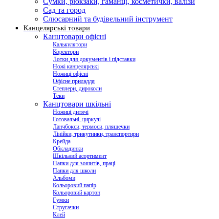
Сумки, рюкзаки, гаманці, косметички, валізи
Сад та город
Слюсарний та будівельний інструмент
Канцелярські товари
Канцтовари офісні
Калькулятори
Коректори
Лотки для документів і підставки
Ножі канцелярські
Ножиці офісні
Офісне приладдя
Степлери, дироколи
Теки
Канцтовари шкільні
Ножиці дитячі
Готовальні, циркулі
Ланчбокси, термоси, пляшечки
Лінійки, трикутники, транспортири
Крейда
Обкладинки
Шкільний асортимент
Папки для зошитів, праці
Папки для школи
Альбоми
Кольоровий папір
Кольоровий картон
Гумки
Стругачки
Клей