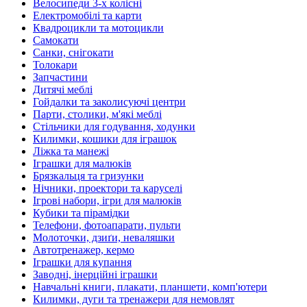
Велосипеди 3-х колісні
Електромобілі та карти
Квадроцикли та мотоцикли
Самокати
Санки, снігокати
Толокари
Запчастини
Дитячі меблі
Гойдалки та заколисуючі центри
Парти, столики, м'які меблі
Стільчики для годування, ходунки
Килимки, кошики для іграшок
Ліжка та манежі
Іграшки для малюків
Брязкальця та гризунки
Нічники, проектори та каруселі
Ігрові набори, ігри для малюків
Кубики та пірамідки
Телефони, фотоапарати, пульти
Молоточки, дзиґи, неваляшки
Автотренажер, кермо
Іграшки для купання
Заводні, інерційні іграшки
Навчальні книги, плакати, планшети, комп'ютери
Килимки, дуги та тренажери для немовлят