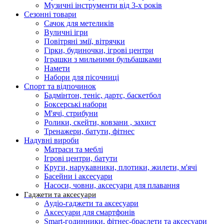
Музичні інструменти від 3-х років
Сезонні товари
Сачок для метеликів
Вуличні ігри
Повітряні змії, вітрячки
Гірки, будиночки, ігрові центри
Іграшки з мильними бульбашками
Намети
Набори для пісочниці
Спорт та відпочинок
Бадмінтон, теніс, дартс, баскетбол
Боксерські набори
М'ячі, стрибуни
Ролики, скейти, ковзани , захист
Тренажери, батути, фітнес
Надувні вироби
Матраси та меблі
Ігрові центри, батути
Круги, нарукавники, плотики, жилети, м'ячі
Басейни і аксесуари
Насоси, човни, аксесуари для плавання
Гаджети та аксесуари
Аудіо-гаджети та аксесуари
Аксесуари для смартфонів
Smart-годинники, фітнес-браслети та аксесуари