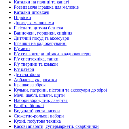
Каталки на палиці та канаті
Розвиваюча іграшка для малюків
Каталки-штовхачі
Підвіски
Догляд за малюками
Гігієна та дитяча безпека
Ванночки , горщики, сидіння
Дитячий посуд та аксесуари
Іграшки на радіокеруванні
Р/у авто
Р/у гелікоптери, літаки, квадрокоптери
Р/у спецтехніка, танки
Р/у тварини та комахи
Р/у катери
Дитяча зброя
Арбалет, лук, рогатки
Іграшкова зброя
Кульки, патрони, пістони та аксесуари до зброї
Мечі, шаблі, шпаги, щити
Набори зброї, тир, лазертаг
Рації та біноклі
Водяна зброя та насоси
Сюжетно-рольові набори
Кухні, побутова техніка
Касові апарати, супермаркети, скарбнички