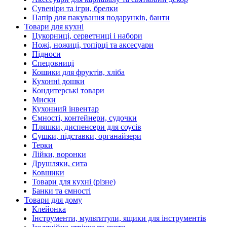
Сувеніри та ігри, брелки
Папір для пакування подарунків, банти
Товари для кухні
Цукорниці, серветниці і набори
Ножі, ножиці, топірці та аксесуари
Підноси
Спецовниці
Кошики для фруктів, хліба
Кухонні дошки
Кондитерські товари
Миски
Кухонний інвентар
Ємності, контейнери, судочки
Пляшки, диспенсери для соусів
Сушки, підставки, органайзери
Терки
Лійки, воронки
Друшляки, сита
Ковшики
Товари для кухні (різне)
Банки та ємності
Товари для дому
Клейонка
Інструменти, мультитули, ящики для інструментів