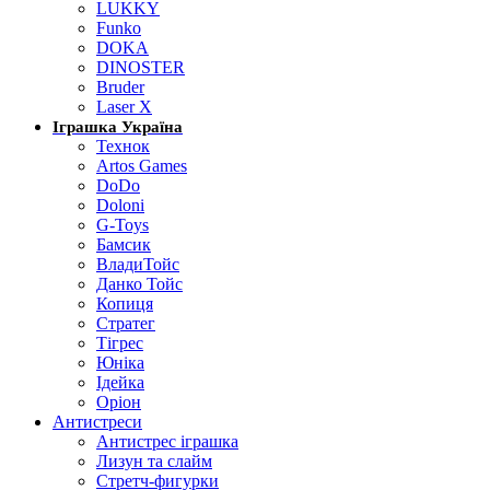
LUKKY
Funko
DOKA
DINOSTER
Bruder
Laser X
Іграшка Україна
Технок
Artos Games
DoDo
Doloni
G-Toys
Бамсик
ВладиТойс
Данко Тойс
Копиця
Стратег
Тігрес
Юніка
Ідейка
Оріон
Антистреси
Антистрес іграшка
Лизун та слайм
Стретч-фигурки