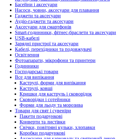
Басейни і аксесуари
Насоси, човни, аксесуари для плавання
Гаджети та аксесуари
Аудіо-гаджети та аксесуари
Аксесуари для смартфонів
Smart-годинники, фітнес-браслети та аксесуари
USB-кабелі
Зарядні пристрої та аксесуари
Кабелі, перехідники та подовжувачі
Освітлення
Фотоапарати, мікрофони та принтери
Годинники
Господарські товари
Все для випікання
Каструлі, форми для випікання
Каструлі, ковші
Кришки для каструль і сковорідок
Сковорідки і сотейники
Форми для льоду та морозива
Товари для свят і сувеніри
Пакети подарункові
Конверти та листівки
Свічки, повітряні кульки, хлопавки
Коробки подарункові
Аксесуари для карнавалу та святковий декор