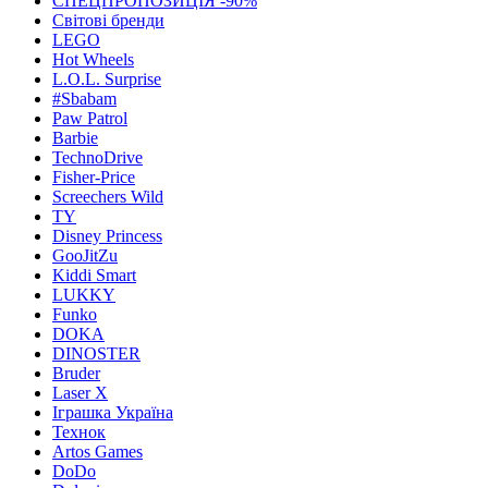
СПЕЦПРОПОЗИЦІЯ -90%
Світові бренди
LEGO
Hot Wheels
L.O.L. Surprise
#Sbabam
Paw Patrol
Barbie
TechnoDrive
Fisher-Price
Screechers Wild
TY
Disney Princess
GooJitZu
Kiddi Smart
LUKKY
Funko
DOKA
DINOSTER
Bruder
Laser X
Іграшка Україна
Технок
Artos Games
DoDo