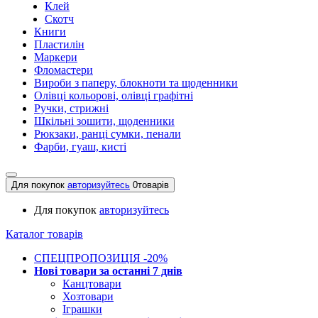
Клей
Скотч
Книги
Пластилін
Маркери
Фломастери
Вироби з паперу, блокноти та щоденники
Олівці кольорові, олівці графітні
Ручки, стрижні
Шкільні зошити, щоденники
Рюкзаки, ранці сумки, пенали
Фарби, гуаш, кисті
Для покупок
авторизуйтесь
0
товарів
Для покупок
авторизуйтесь
Каталог товарів
СПЕЦПРОПОЗИЦІЯ -20%
Нові товари за останнi 7 днiв
Канцтовари
Хозтовари
Іграшки