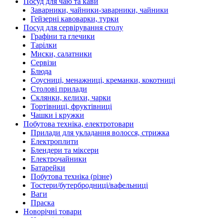
Посуд для чаю та кави
Заварники, чайники-заварники, чайники
Гейзерні кавоварки, турки
Посуд для сервірування столу
Графіни та глечики
Тарілки
Миски, салатники
Сервізи
Блюда
Соусниці, менажниці, креманки, кокотниці
Столові прилади
Склянки, келихи, чарки
Тортівниці, фруктівниці
Чашки і кружки
Побутова техніка, електротовари
Прилади для укладання волосся, стрижка
Електроплити
Блендери та міксери
Електрочайники
Батарейки
Побутова техніка (різне)
Тостери/бутербродниці/вафельниці
Ваги
Праска
Новорічні товари