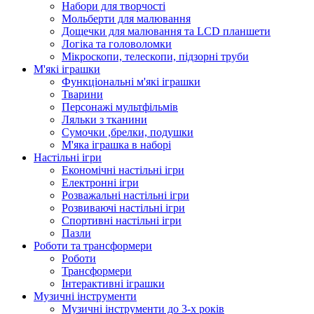
Набори для творчості
Мольберти для малювання
Дощечки для малювання та LCD планшети
Логіка та головоломки
Мікроскопи, телескопи, підзорні труби
М'які іграшки
Функціональні м'які іграшки
Тварини
Персонажі мультфільмів
Ляльки з тканини
Сумочки ,брелки, подушки
М'яка іграшка в наборі
Настільні ігри
Економічні настільні ігри
Електронні ігри
Розважальні настільні ігри
Розвиваючі настільні ігри
Спортивні настільні ігри
Пазли
Роботи та трансформери
Роботи
Трансформери
Інтерактивні іграшки
Музичні інструменти
Музичні інструменти до 3-х років