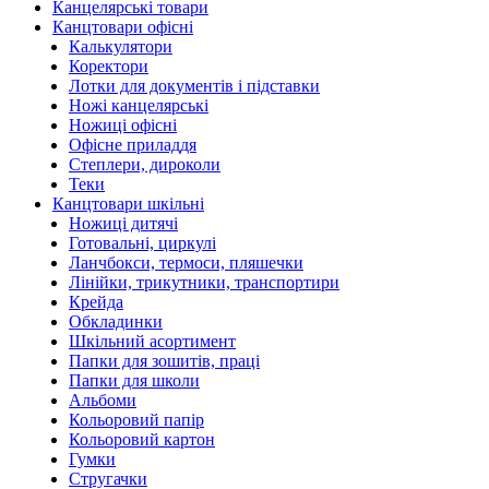
Канцелярські товари
Канцтовари офісні
Калькулятори
Коректори
Лотки для документів і підставки
Ножі канцелярські
Ножиці офісні
Офісне приладдя
Степлери, дироколи
Теки
Канцтовари шкільні
Ножиці дитячі
Готовальні, циркулі
Ланчбокси, термоси, пляшечки
Лінійки, трикутники, транспортири
Крейда
Обкладинки
Шкільний асортимент
Папки для зошитів, праці
Папки для школи
Альбоми
Кольоровий папір
Кольоровий картон
Гумки
Стругачки