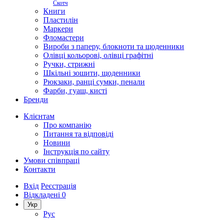
Скотч
Книги
Пластилін
Маркери
Фломастери
Вироби з паперу, блокноти та щоденники
Олівці кольорові, олівці графітні
Ручки, стрижні
Шкільні зошити, щоденники
Рюкзаки, ранці сумки, пенали
Фарби, гуаш, кисті
Бренди
Клієнтам
Про компанію
Питання та відповіді
Новини
Інструкція по сайту
Умови співпраці
Контакти
Вхід
Реєстрація
Відкладені
0
Укр
Рус