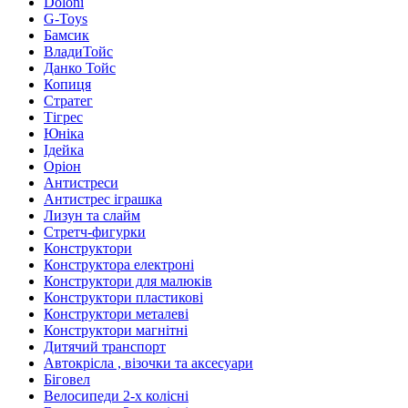
Doloni
G-Toys
Бамсик
ВладиТойс
Данко Тойс
Копиця
Стратег
Тігрес
Юніка
Ідейка
Оріон
Антистреси
Антистрес іграшка
Лизун та слайм
Стретч-фигурки
Конструктори
Конструктора електроні
Конструктори для малюків
Конструктори пластикові
Конструктори металеві
Конструктори магнітні
Дитячий транспорт
Автокрісла , візочки та аксесуари
Біговел
Велосипеди 2-х колісні