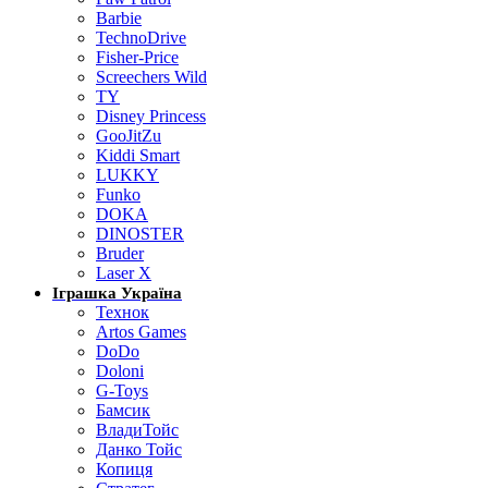
Barbie
TechnoDrive
Fisher-Price
Screechers Wild
TY
Disney Princess
GooJitZu
Kiddi Smart
LUKKY
Funko
DOKA
DINOSTER
Bruder
Laser X
Іграшка Україна
Технок
Artos Games
DoDo
Doloni
G-Toys
Бамсик
ВладиТойс
Данко Тойс
Копиця