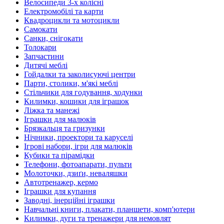
Велосипеди 3-х колісні
Електромобілі та карти
Квадроцикли та мотоцикли
Самокати
Санки, снігокати
Толокари
Запчастини
Дитячі меблі
Гойдалки та заколисуючі центри
Парти, столики, м'які меблі
Стільчики для годування, ходунки
Килимки, кошики для іграшок
Ліжка та манежі
Іграшки для малюків
Брязкальця та гризунки
Нічники, проектори та каруселі
Ігрові набори, ігри для малюків
Кубики та пірамідки
Телефони, фотоапарати, пульти
Молоточки, дзиґи, неваляшки
Автотренажер, кермо
Іграшки для купання
Заводні, інерційні іграшки
Навчальні книги, плакати, планшети, комп'ютери
Килимки, дуги та тренажери для немовлят