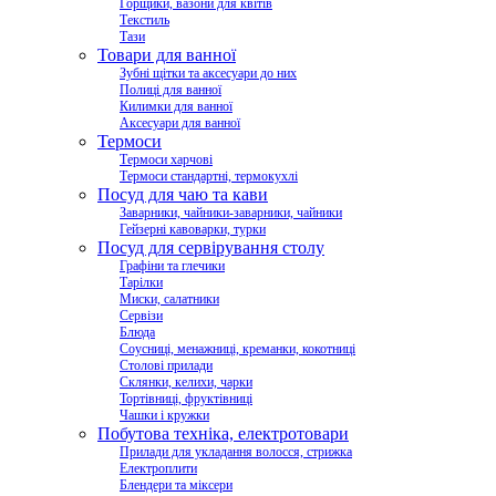
Горщики, вазони для квітів
Текстиль
Тази
Товари для ванної
Зубні щітки та аксесуари до них
Полиці для ванної
Килимки для ванної
Аксесуари для ванної
Термоси
Термоси харчові
Термоси стандартні, термокухлі
Посуд для чаю та кави
Заварники, чайники-заварники, чайники
Гейзерні кавоварки, турки
Посуд для сервірування столу
Графіни та глечики
Тарілки
Миски, салатники
Сервізи
Блюда
Соусниці, менажниці, креманки, кокотниці
Столові прилади
Склянки, келихи, чарки
Тортівниці, фруктівниці
Чашки і кружки
Побутова техніка, електротовари
Прилади для укладання волосся, стрижка
Електроплити
Блендери та міксери