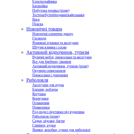
Електрочайники
Батарейки
Побутова техніка (різне)
Тостери/бутербродниці/вафельниці
Ваги
Праска
Новорічні товари
Новорічні елементи декору
Гірлянди
Ялинкові іграшки та аксесуари
Штучні ялинки і сосни
Активний відпочинок, туризм
Вуличні меблі, парасольки та аксесуари
Все для барбекю, пікніків
Активний відпочинок, туризм (різне)
Окуляри сонцезахисні
Парасольки і дощовики
Риболовля
Аксесуари для вудок
Блешня, воблера
Котушки
Кормушки
Оснащення
Прикормки
Род-поди і підставки під вудилища
Риболовля (різне)
Садки, підсаки, багри
Спінінги, вудки
Ящики, коробки, сумки для риболовлі