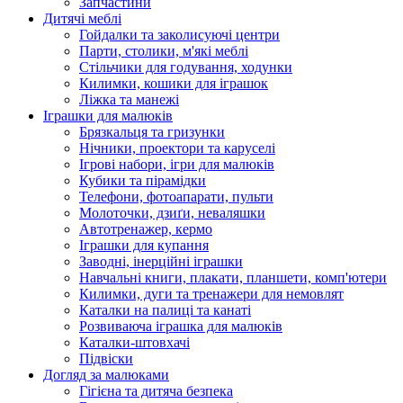
Запчастини
Дитячі меблі
Гойдалки та заколисуючі центри
Парти, столики, м'які меблі
Стільчики для годування, ходунки
Килимки, кошики для іграшок
Ліжка та манежі
Іграшки для малюків
Брязкальця та гризунки
Нічники, проектори та каруселі
Ігрові набори, ігри для малюків
Кубики та пірамідки
Телефони, фотоапарати, пульти
Молоточки, дзиґи, неваляшки
Автотренажер, кермо
Іграшки для купання
Заводні, інерційні іграшки
Навчальні книги, плакати, планшети, комп'ютери
Килимки, дуги та тренажери для немовлят
Каталки на палиці та канаті
Розвиваюча іграшка для малюків
Каталки-штовхачі
Підвіски
Догляд за малюками
Гігієна та дитяча безпека