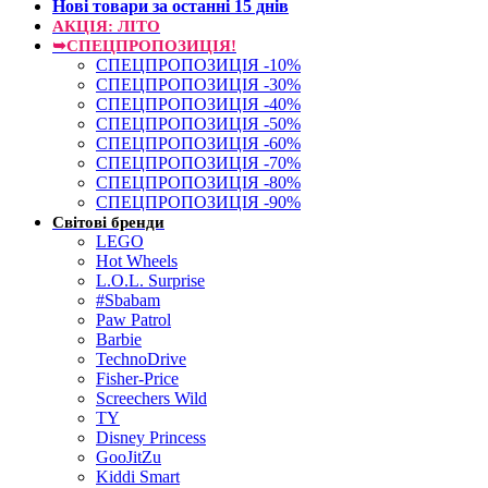
Нові товари за останнi 15 днiв
АКЦІЯ: ЛІТО
➥СПЕЦПРОПОЗИЦІЯ!
СПЕЦПРОПОЗИЦІЯ -10%
СПЕЦПРОПОЗИЦІЯ -30%
СПЕЦПРОПОЗИЦІЯ -40%
СПЕЦПРОПОЗИЦІЯ -50%
СПЕЦПРОПОЗИЦІЯ -60%
СПЕЦПРОПОЗИЦІЯ -70%
СПЕЦПРОПОЗИЦІЯ -80%
СПЕЦПРОПОЗИЦІЯ -90%
Світові бренди
LEGO
Hot Wheels
L.O.L. Surprise
#Sbabam
Paw Patrol
Barbie
TechnoDrive
Fisher-Price
Screechers Wild
TY
Disney Princess
GooJitZu
Kiddi Smart