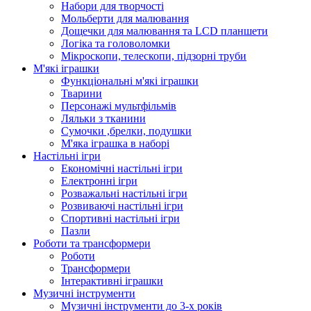
Набори для творчості
Мольберти для малювання
Дощечки для малювання та LCD планшети
Логіка та головоломки
Мікроскопи, телескопи, підзорні труби
М'які іграшки
Функціональні м'які іграшки
Тварини
Персонажі мультфільмів
Ляльки з тканини
Сумочки ,брелки, подушки
М'яка іграшка в наборі
Настільні ігри
Економічні настільні ігри
Електронні ігри
Розважальні настільні ігри
Розвиваючі настільні ігри
Спортивні настільні ігри
Пазли
Роботи та трансформери
Роботи
Трансформери
Інтерактивні іграшки
Музичні інструменти
Музичні інструменти до 3-х років