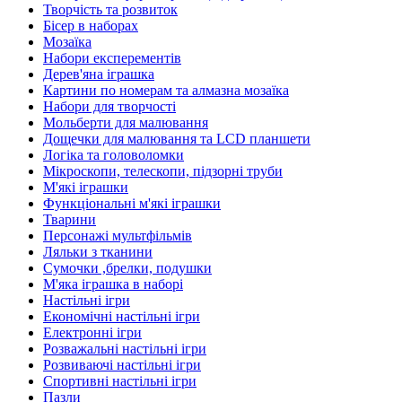
Творчість та розвиток
Бісер в наборах
Мозаїка
Набори експерементів
Дерев'яна іграшка
Картини по номерам та алмазна мозаїка
Набори для творчості
Мольберти для малювання
Дощечки для малювання та LCD планшети
Логіка та головоломки
Мікроскопи, телескопи, підзорні труби
М'які іграшки
Функціональні м'які іграшки
Тварини
Персонажі мультфільмів
Ляльки з тканини
Сумочки ,брелки, подушки
М'яка іграшка в наборі
Настільні ігри
Економічні настільні ігри
Електронні ігри
Розважальні настільні ігри
Розвиваючі настільні ігри
Спортивні настільні ігри
Пазли