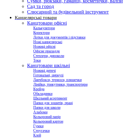
Сумки, рюкзаки, гаманці, косметички, валізи
Сад та город
Слюсарний та будівельний інструмент
Канцелярські товари
Канцтовари офісні
Калькулятори
Коректори
Лотки для документів і підставки
Ножі канцелярські
Ножиці офісні
Офісне приладдя
Степлери, дироколи
Теки
Канцтовари шкільні
Ножиці дитячі
Готовальні, циркулі
Ланчбокси, термоси, пляшечки
Лінійки, трикутники, транспортири
Крейда
Обкладинки
Шкільний асортимент
Папки для зошитів, праці
Папки для школи
Альбоми
Кольоровий папір
Кольоровий картон
Гумки
Стругачки
Клей