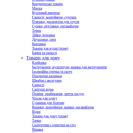
Кондитерські товари
Миски
Кухонний інвентар
Ємності, контейнери, судочки
Пляшки, диспенсери для соусів
Сушки, підставки, органайзери
Терки
Лійки, воронки
Друшляки, сита
Ковшики
Товари для кухні (різне)
Банки та ємності
Товари для дому
Клейонка
Інструменти, мультитули, ящики для інструментів
Ізоляційна стрічка та скотч
Придверні килимки
Швабри і аксесуари
Ємності
Сміттєві відра
Прання, прибирання, миття посуду
Чохли для одягу
Сушарки для білизни
Кошики, контейнери, ящики, органайзери
Відра
Товари для дому (різне)
Тачки
Скатертини і серветки на стіл
Вішаки