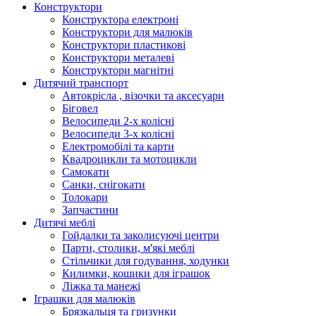
Конструктори
Конструктора електроні
Конструктори для малюків
Конструктори пластикові
Конструктори металеві
Конструктори магнітні
Дитячий транспорт
Автокрісла , візочки та аксесуари
Біговел
Велосипеди 2-х колісні
Велосипеди 3-х колісні
Електромобілі та карти
Квадроцикли та мотоцикли
Самокати
Санки, снігокати
Толокари
Запчастини
Дитячі меблі
Гойдалки та заколисуючі центри
Парти, столики, м'які меблі
Стільчики для годування, ходунки
Килимки, кошики для іграшок
Ліжка та манежі
Іграшки для малюків
Брязкальця та гризунки