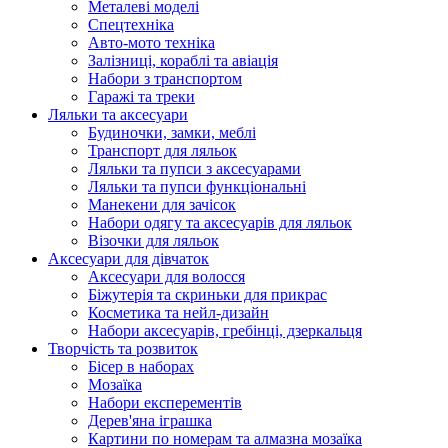
Металеві моделі
Спецтехніка
Авто-мото техніка
Залізниці, кораблі та авіація
Набори з транспортом
Гаражі та треки
Ляльки та аксесуари
Будиночки, замки, меблі
Транспорт для ляльок
Ляльки та пупси з аксесуарами
Ляльки та пупси функціональні
Манекени для зачісок
Набори одягу та аксесуарів для ляльок
Візочки для ляльок
Аксесуари для дівчаток
Аксесуари для волосся
Біжутерія та скриньки для прикрас
Косметика та нейл-дизайн
Набори аксесуарів, гребінці, дзеркальця
Творчість та розвиток
Бісер в наборах
Мозаїка
Набори експерементів
Дерев'яна іграшка
Картини по номерам та алмазна мозаїка