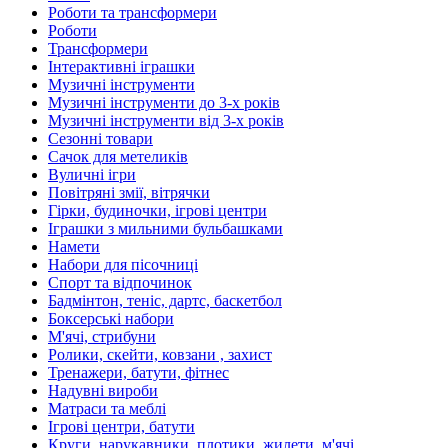
Роботи та трансформери
Роботи
Трансформери
Інтерактивні іграшки
Музичні інструменти
Музичні інструменти до 3-х років
Музичні інструменти від 3-х років
Сезонні товари
Сачок для метеликів
Вуличні ігри
Повітряні змії, вітрячки
Гірки, будиночки, ігрові центри
Іграшки з мильними бульбашками
Намети
Набори для пісочниці
Спорт та відпочинок
Бадмінтон, теніс, дартс, баскетбол
Боксерські набори
М'ячі, стрибуни
Ролики, скейти, ковзани , захист
Тренажери, батути, фітнес
Надувні вироби
Матраси та меблі
Ігрові центри, батути
Круги, нарукавники, плотики, жилети, м'ячі