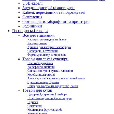
USB-кабелі
Зарядні пристрої та аксесуари
Кабелі, перехідники та подовжувачі
Освітлення
Фотоапарати, мікрофони та принтери
Годинники
Господарські товари
Все для випікання
Каструлі, форми для випікання
Каструлі, ковші
Кришки для каструль і сковорідок
Сковорідки і сотейники
Форми для льоду та морозива
Товари для свят і сувеніри
Пакети подарункові
Конверти та листівки
Свічки, повітряні кульки, хлопавки
Коробки подарункові
Аксесуари для карнавалу та святковий декор
Сувеніри та ігри, брелки
Папір для пакування подарунків, банти
Товари для кухні
Цукорниці, серветниці і набори
Ножі, ножиці, топірці та аксесуари
Підноси
Спецовниці
Кошики для фруктів, хліба
Кухонні дошки