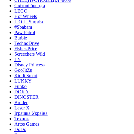
СПЕЦПРОПОЗИЦІЯ -90%
Світові бренди
LEGO
Hot Wheels
L.O.L. Surprise
#Sbabam
Paw Patrol
Barbie
TechnoDrive
Fisher-Price
Screechers Wild
TY
Disney Princess
GooJitZu
Kiddi Smart
LUKKY
Funko
DOKA
DINOSTER
Bruder
Laser X
Іграшка Україна
Технок
Artos Games
DoDo