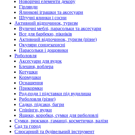
Новорічні елементи декору
Гірлянди
Ялинкові іграшки та аксесуари
Штучні ялинки і сосни
Активний відпочинок, туризм
Вуличні меблі, парасольки та аксесуари
Все для барбекю, пікніків
Активний відпочинок, туризм (різне)
Окуляри сонцезахисні
Парасольки і дощовики
Риболовля
Аксесуари для вудок
Блешня, воблера
Котушки
Кормушки
Оснащення
Прикормки
Род-поди і підставки під вудилища
Риболовля (різне)
Садки, підсаки, багри
Спінінги, вудки
Ящики, коробки, сумки для риболовлі
Сумки, рюкзаки, гаманці, косметички, валізи
Сад та город
Слюсарний та будівельний інструмент