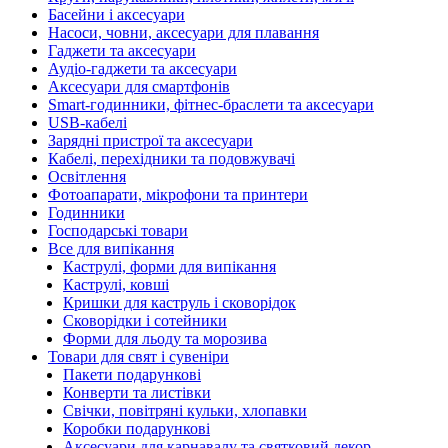
Басейни і аксесуари
Насоси, човни, аксесуари для плавання
Гаджети та аксесуари
Аудіо-гаджети та аксесуари
Аксесуари для смартфонів
Smart-годинники, фітнес-браслети та аксесуари
USB-кабелі
Зарядні пристрої та аксесуари
Кабелі, перехідники та подовжувачі
Освітлення
Фотоапарати, мікрофони та принтери
Годинники
Господарські товари
Все для випікання
Каструлі, форми для випікання
Каструлі, ковші
Кришки для каструль і сковорідок
Сковорідки і сотейники
Форми для льоду та морозива
Товари для свят і сувеніри
Пакети подарункові
Конверти та листівки
Свічки, повітряні кульки, хлопавки
Коробки подарункові
Аксесуари для карнавалу та святковий декор