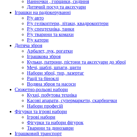
Ванночки , горщики, сидіння
Дитячий посуд та аксесуари
Іграшки на радіокеруванні
Р/у авто
Р/у гелікоптери, літаки, квадрокоптери
Р/у спецтехніка, танки
Р/у тварини та комахи
Р/у катери
Дитяча зброя
Арбалет, лук, рогатки
Іграшкова зброя
Кульки, патрони, пістони та аксесуари до зброї
Мечі, шаблі, шпаги, щити
Набори зброї, тир, лазертаг
Рації та біноклі
Водяна зброя та насоси
Сюжетно-рольові набори
Кухні, побутова техніка
Касові апарати, супермаркети, скарбнички
Набори професій
Фігурки та ігрові набори
Ігрові набори
Фігурки та набори фігурок
Тварини та динозаври
Іграшковий транспорт