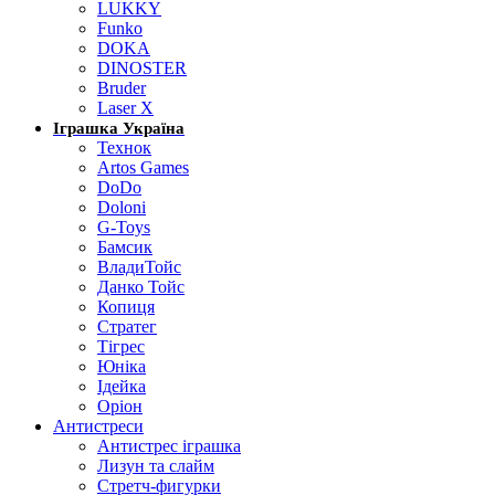
LUKKY
Funko
DOKA
DINOSTER
Bruder
Laser X
Іграшка Україна
Технок
Artos Games
DoDo
Doloni
G-Toys
Бамсик
ВладиТойс
Данко Тойс
Копиця
Стратег
Тігрес
Юніка
Ідейка
Оріон
Антистреси
Антистрес іграшка
Лизун та слайм
Стретч-фигурки