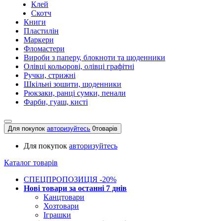
Клей
Скотч
Книги
Пластилін
Маркери
Фломастери
Вироби з паперу, блокноти та щоденники
Олівці кольорові, олівці графітні
Ручки, стрижні
Шкільні зошити, щоденники
Рюкзаки, ранці сумки, пенали
Фарби, гуаш, кисті
Для покупок
авторизуйтесь
0
товарів
Для покупок
авторизуйтесь
Каталог товарів
СПЕЦПРОПОЗИЦІЯ -20%
Нові товари за останнi 7 днiв
Канцтовари
Хозтовари
Іграшки