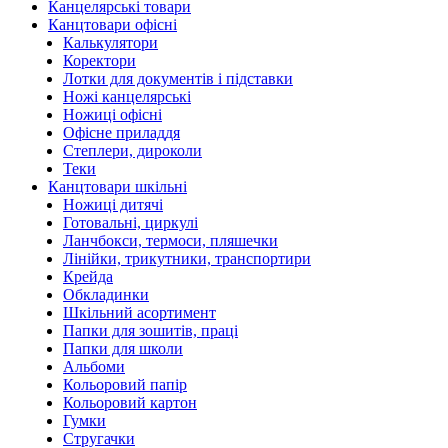
Канцелярські товари
Канцтовари офісні
Калькулятори
Коректори
Лотки для документів і підставки
Ножі канцелярські
Ножиці офісні
Офісне приладдя
Степлери, дироколи
Теки
Канцтовари шкільні
Ножиці дитячі
Готовальні, циркулі
Ланчбокси, термоси, пляшечки
Лінійки, трикутники, транспортири
Крейда
Обкладинки
Шкільний асортимент
Папки для зошитів, праці
Папки для школи
Альбоми
Кольоровий папір
Кольоровий картон
Гумки
Стругачки