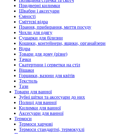
Ізоляційна стрічка та скотч
Придверні килимки
Швабри і аксесуари
Ємності
Сміттєві відра
Прання, прибирання, миття посуду
Чохли для одягу
Сушарки для білизни
Кошики, контейнери, ящики, органайзери
Відра
Товари для дому (різне)
Тачки
Скатертини і серветки на стіл
Вішаки
Горщики, вазони для квітів
Текстиль
Тази
Товари для ванної
Зубні щітки та аксесуари до них
Полиці для ванної
Килимки для ванної
Аксесуари для ванної
Термоси
Термоси харчові
Термоси стандартні, термокухлі