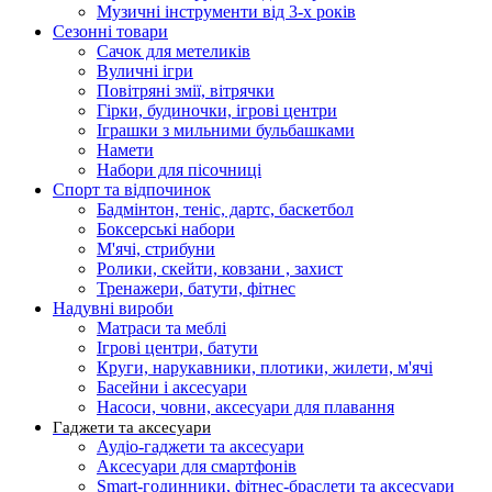
Музичні інструменти від 3-х років
Сезонні товари
Сачок для метеликів
Вуличні ігри
Повітряні змії, вітрячки
Гірки, будиночки, ігрові центри
Іграшки з мильними бульбашками
Намети
Набори для пісочниці
Спорт та відпочинок
Бадмінтон, теніс, дартс, баскетбол
Боксерські набори
М'ячі, стрибуни
Ролики, скейти, ковзани , захист
Тренажери, батути, фітнес
Надувні вироби
Матраси та меблі
Ігрові центри, батути
Круги, нарукавники, плотики, жилети, м'ячі
Басейни і аксесуари
Насоси, човни, аксесуари для плавання
Гаджети та аксесуари
Аудіо-гаджети та аксесуари
Аксесуари для смартфонів
Smart-годинники, фітнес-браслети та аксесуари