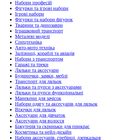
Набори професій
Фігурки та ігрові набори
Ігрові набори
Фігурки та набори фігурок
Тварини та динозаври
Іграшковий транспорт
Металеві моделі
Спецтехніка
Авто-мото техніка
Залізниці, кораблі та авіація
Набори з транспортом
Гаражі та треки
Ляльки та аксесуари
Будиночки, замки, меблі
Транспорт для ляльок
Ляльки та пупси з аксесуарами
Ляльки та пупси функціональні
Манекени для зачісок
Набори одягу та аксесуарів для ляльок
Візочки для ляльок
Аксесуари для дівчаток
Аксесуари для волосся
Біжутерія та скриньки для прикрас
Косметика та нейл-дизайн
Набори аксесуарів, гребінці, дзеркальця