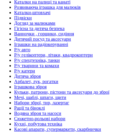
Каталки на палиці та канаті
Розвиваюча іграшка для малюків
Каталки-штовхачі
Підвіски
Догляд за малюками
Гігієна та дитяча безпека
Ванночки , горщики, сидіння
Дитячий посуд та аксесуари
Іграшки на радіокеруванні
Р/у авто
Р/у гелікоптери, літаки, квадрокоптери
Р/у спецтехніка, танки
Р/у тварини та комахи
Р/у катери
Дитяча зброя
Арбалет, лук, рогатки
Іграшкова зброя
Кульки, патрони, пістони та аксесуари до зброї
Мечі, шаблі, шпаги, щити
Набори зброї, тир, лазертаг
Рації та біноклі
Водяна зброя та насоси
Сюжетно-рольові набори
Кухні, побутова техніка
Касові апарати, супермаркети, скарбнички