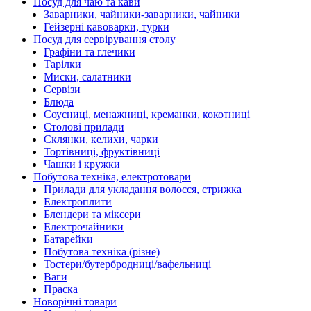
Посуд для чаю та кави
Заварники, чайники-заварники, чайники
Гейзерні кавоварки, турки
Посуд для сервірування столу
Графіни та глечики
Тарілки
Миски, салатники
Сервізи
Блюда
Соусниці, менажниці, креманки, кокотниці
Столові прилади
Склянки, келихи, чарки
Тортівниці, фруктівниці
Чашки і кружки
Побутова техніка, електротовари
Прилади для укладання волосся, стрижка
Електроплити
Блендери та міксери
Електрочайники
Батарейки
Побутова техніка (різне)
Тостери/бутербродниці/вафельниці
Ваги
Праска
Новорічні товари