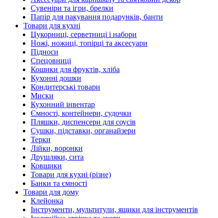
Сувеніри та ігри, брелки
Папір для пакування подарунків, банти
Товари для кухні
Цукорниці, серветниці і набори
Ножі, ножиці, топірці та аксесуари
Підноси
Спецовниці
Кошики для фруктів, хліба
Кухонні дошки
Кондитерські товари
Миски
Кухонний інвентар
Ємності, контейнери, судочки
Пляшки, диспенсери для соусів
Сушки, підставки, органайзери
Терки
Лійки, воронки
Друшляки, сита
Ковшики
Товари для кухні (різне)
Банки та ємності
Товари для дому
Клейонка
Інструменти, мультитули, ящики для інструментів