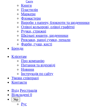
Скотч
Книги
Пластилін
Маркери
Фломастери
Вироби з паперу, блокноти та щоденники
Олівці кольорові, олівці графітні
Ручки, стрижні
Шкільні зошити, щоденники
Рюкзаки, ранці сумки, пенали
Фарби, гуаш, кисті
Бренди
Клієнтам
Про компанію
Питання та відповіді
Новини
Інструкція по сайту
Умови співпраці
Контакти
Вхід
Реєстрація
Відкладені
0
Укр
Рус