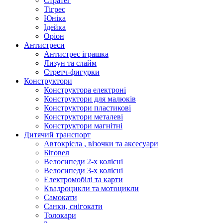
Стратег
Тігрес
Юніка
Ідейка
Оріон
Антистреси
Антистрес іграшка
Лизун та слайм
Стретч-фигурки
Конструктори
Конструктора електроні
Конструктори для малюків
Конструктори пластикові
Конструктори металеві
Конструктори магнітні
Дитячий транспорт
Автокрісла , візочки та аксесуари
Біговел
Велосипеди 2-х колісні
Велосипеди 3-х колісні
Електромобілі та карти
Квадроцикли та мотоцикли
Самокати
Санки, снігокати
Толокари