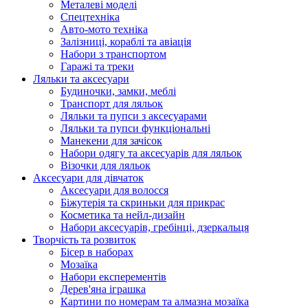
Металеві моделі
Спецтехніка
Авто-мото техніка
Залізниці, кораблі та авіація
Набори з транспортом
Гаражі та треки
Ляльки та аксесуари
Будиночки, замки, меблі
Транспорт для ляльок
Ляльки та пупси з аксесуарами
Ляльки та пупси функціональні
Манекени для зачісок
Набори одягу та аксесуарів для ляльок
Візочки для ляльок
Аксесуари для дівчаток
Аксесуари для волосся
Біжутерія та скриньки для прикрас
Косметика та нейл-дизайн
Набори аксесуарів, гребінці, дзеркальця
Творчість та розвиток
Бісер в наборах
Мозаїка
Набори експерементів
Дерев'яна іграшка
Картини по номерам та алмазна мозаїка