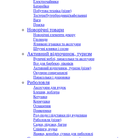
Електрочайники
Батарейки
Побутова техніка (різне)
Тостери/бутербродниці/вафельниці
Ваги
Праска
Новорічні товари
Новорічні елементи декору
Гірлянди
Ялинкові іграшки та аксесуари
Штучні ялинки і сосни
Активний відпочинок, туризм
Вуличні меблі, парасольки та аксесуари
Все для барбекю, пікніків
Активний відпочинок, туризм (різне)
Окуляри сонцезахисні
Парасольки і дощовики
Риболовля
Аксесуари для вудок
Блешня, воблера
Котушки
Кормушки
Оснащення
Прикормки
Род-поди і підставки під вудилища
Риболовля (різне)
Садки, підсаки, багри
Спінінги, вудки
Ящики, коробки, сумки для риболовлі