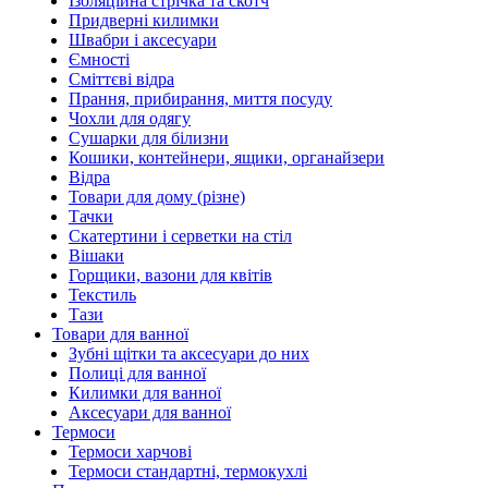
Ізоляційна стрічка та скотч
Придверні килимки
Швабри і аксесуари
Ємності
Сміттєві відра
Прання, прибирання, миття посуду
Чохли для одягу
Сушарки для білизни
Кошики, контейнери, ящики, органайзери
Відра
Товари для дому (різне)
Тачки
Скатертини і серветки на стіл
Вішаки
Горщики, вазони для квітів
Текстиль
Тази
Товари для ванної
Зубні щітки та аксесуари до них
Полиці для ванної
Килимки для ванної
Аксесуари для ванної
Термоси
Термоси харчові
Термоси стандартні, термокухлі