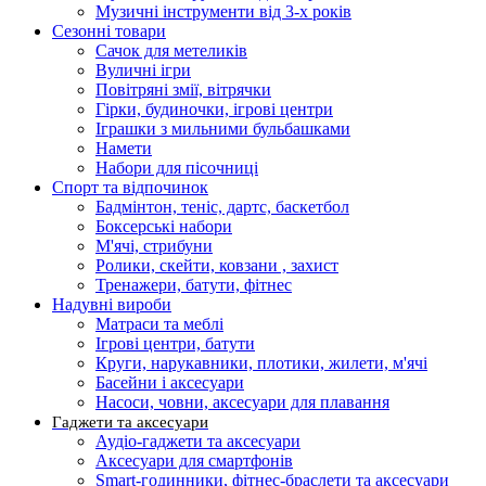
Музичні інструменти від 3-х років
Сезонні товари
Сачок для метеликів
Вуличні ігри
Повітряні змії, вітрячки
Гірки, будиночки, ігрові центри
Іграшки з мильними бульбашками
Намети
Набори для пісочниці
Спорт та відпочинок
Бадмінтон, теніс, дартс, баскетбол
Боксерські набори
М'ячі, стрибуни
Ролики, скейти, ковзани , захист
Тренажери, батути, фітнес
Надувні вироби
Матраси та меблі
Ігрові центри, батути
Круги, нарукавники, плотики, жилети, м'ячі
Басейни і аксесуари
Насоси, човни, аксесуари для плавання
Гаджети та аксесуари
Аудіо-гаджети та аксесуари
Аксесуари для смартфонів
Smart-годинники, фітнес-браслети та аксесуари