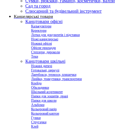
Сумки, рюкзаки, гаманці, косметички, валізи
Сад та город
Слюсарний та будівельний інструмент
Канцелярські товари
Канцтовари офісні
Калькулятори
Коректори
Лотки для документів і підставки
Ножі канцелярські
Ножиці офісні
Офісне приладдя
Степлери, дироколи
Теки
Канцтовари шкільні
Ножиці дитячі
Готовальні, циркулі
Ланчбокси, термоси, пляшечки
Лінійки, трикутники, транспортири
Крейда
Обкладинки
Шкільний асортимент
Папки для зошитів, праці
Папки для школи
Альбоми
Кольоровий папір
Кольоровий картон
Гумки
Стругачки
Клей