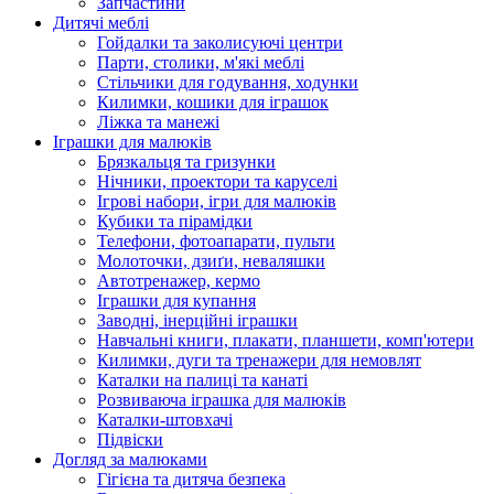
Запчастини
Дитячі меблі
Гойдалки та заколисуючі центри
Парти, столики, м'які меблі
Стільчики для годування, ходунки
Килимки, кошики для іграшок
Ліжка та манежі
Іграшки для малюків
Брязкальця та гризунки
Нічники, проектори та каруселі
Ігрові набори, ігри для малюків
Кубики та пірамідки
Телефони, фотоапарати, пульти
Молоточки, дзиґи, неваляшки
Автотренажер, кермо
Іграшки для купання
Заводні, інерційні іграшки
Навчальні книги, плакати, планшети, комп'ютери
Килимки, дуги та тренажери для немовлят
Каталки на палиці та канаті
Розвиваюча іграшка для малюків
Каталки-штовхачі
Підвіски
Догляд за малюками
Гігієна та дитяча безпека