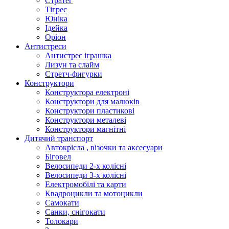
Стратег
Тігрес
Юніка
Ідейка
Оріон
Антистреси
Антистрес іграшка
Лизун та слайм
Стретч-фигурки
Конструктори
Конструктора електроні
Конструктори для малюків
Конструктори пластикові
Конструктори металеві
Конструктори магнітні
Дитячий транспорт
Автокрісла , візочки та аксесуари
Біговел
Велосипеди 2-х колісні
Велосипеди 3-х колісні
Електромобілі та карти
Квадроцикли та мотоцикли
Самокати
Санки, снігокати
Толокари