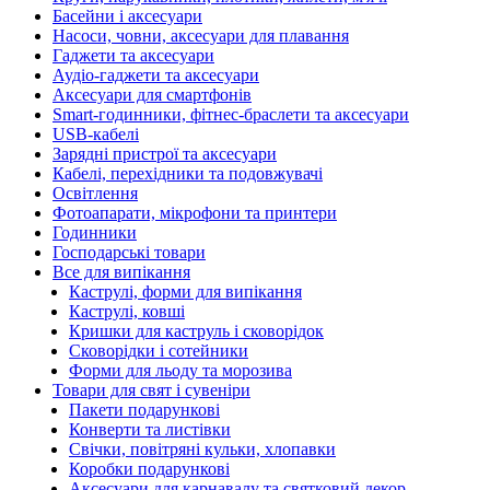
Басейни і аксесуари
Насоси, човни, аксесуари для плавання
Гаджети та аксесуари
Аудіо-гаджети та аксесуари
Аксесуари для смартфонів
Smart-годинники, фітнес-браслети та аксесуари
USB-кабелі
Зарядні пристрої та аксесуари
Кабелі, перехідники та подовжувачі
Освітлення
Фотоапарати, мікрофони та принтери
Годинники
Господарські товари
Все для випікання
Каструлі, форми для випікання
Каструлі, ковші
Кришки для каструль і сковорідок
Сковорідки і сотейники
Форми для льоду та морозива
Товари для свят і сувеніри
Пакети подарункові
Конверти та листівки
Свічки, повітряні кульки, хлопавки
Коробки подарункові
Аксесуари для карнавалу та святковий декор