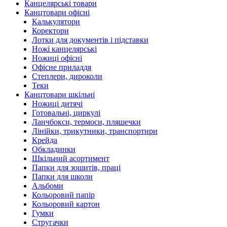
Канцелярські товари
Канцтовари офісні
Калькулятори
Коректори
Лотки для документів і підставки
Ножі канцелярські
Ножиці офісні
Офісне приладдя
Степлери, дироколи
Теки
Канцтовари шкільні
Ножиці дитячі
Готовальні, циркулі
Ланчбокси, термоси, пляшечки
Лінійки, трикутники, транспортири
Крейда
Обкладинки
Шкільний асортимент
Папки для зошитів, праці
Папки для школи
Альбоми
Кольоровий папір
Кольоровий картон
Гумки
Стругачки