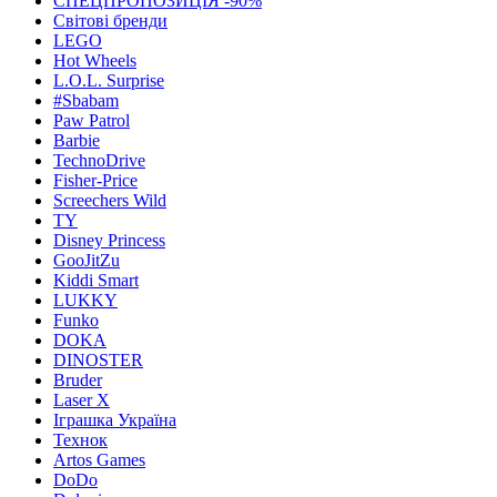
СПЕЦПРОПОЗИЦІЯ -90%
Світові бренди
LEGO
Hot Wheels
L.O.L. Surprise
#Sbabam
Paw Patrol
Barbie
TechnoDrive
Fisher-Price
Screechers Wild
TY
Disney Princess
GooJitZu
Kiddi Smart
LUKKY
Funko
DOKA
DINOSTER
Bruder
Laser X
Іграшка Україна
Технок
Artos Games
DoDo