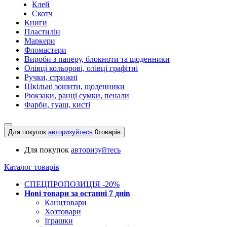
Клей
Скотч
Книги
Пластилін
Маркери
Фломастери
Вироби з паперу, блокноти та щоденники
Олівці кольорові, олівці графітні
Ручки, стрижні
Шкільні зошити, щоденники
Рюкзаки, ранці сумки, пенали
Фарби, гуаш, кисті
Для покупок
авторизуйтесь
0
товарів
Для покупок
авторизуйтесь
Каталог товарів
СПЕЦПРОПОЗИЦІЯ -20%
Нові товари за останнi 7 днiв
Канцтовари
Хозтовари
Іграшки