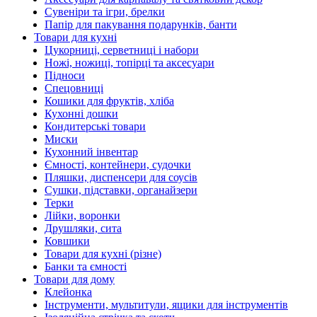
Сувеніри та ігри, брелки
Папір для пакування подарунків, банти
Товари для кухні
Цукорниці, серветниці і набори
Ножі, ножиці, топірці та аксесуари
Підноси
Спецовниці
Кошики для фруктів, хліба
Кухонні дошки
Кондитерські товари
Миски
Кухонний інвентар
Ємності, контейнери, судочки
Пляшки, диспенсери для соусів
Сушки, підставки, органайзери
Терки
Лійки, воронки
Друшляки, сита
Ковшики
Товари для кухні (різне)
Банки та ємності
Товари для дому
Клейонка
Інструменти, мультитули, ящики для інструментів