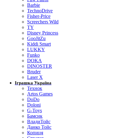
Barbie
TechnoDrive
Fisher-Price
Screechers Wild
TY
Disney Princess
GooJitZu
Kiddi Smart
LUKKY
Funko
DOKA
DINOSTER
Bruder
Laser X
Іграшка Україна
Технок
Artos Games
DoDo
Doloni
G-Toys
Бамсик
ВладиТойс
Данко Тойс
Копиця