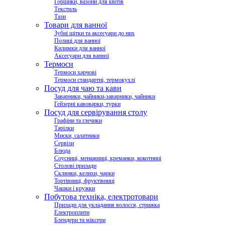
Горщики, вазони для квітів
Текстиль
Тази
Товари для ванної
Зубні щітки та аксесуари до них
Полиці для ванної
Килимки для ванної
Аксесуари для ванної
Термоси
Термоси харчові
Термоси стандартні, термокухлі
Посуд для чаю та кави
Заварники, чайники-заварники, чайники
Гейзерні кавоварки, турки
Посуд для сервірування столу
Графіни та глечики
Тарілки
Миски, салатники
Сервізи
Блюда
Соусниці, менажниці, креманки, кокотниці
Столові прилади
Склянки, келихи, чарки
Тортівниці, фруктівниці
Чашки і кружки
Побутова техніка, електротовари
Прилади для укладання волосся, стрижка
Електроплити
Блендери та міксери