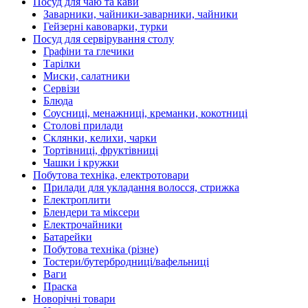
Посуд для чаю та кави
Заварники, чайники-заварники, чайники
Гейзерні кавоварки, турки
Посуд для сервірування столу
Графіни та глечики
Тарілки
Миски, салатники
Сервізи
Блюда
Соусниці, менажниці, креманки, кокотниці
Столові прилади
Склянки, келихи, чарки
Тортівниці, фруктівниці
Чашки і кружки
Побутова техніка, електротовари
Прилади для укладання волосся, стрижка
Електроплити
Блендери та міксери
Електрочайники
Батарейки
Побутова техніка (різне)
Тостери/бутербродниці/вафельниці
Ваги
Праска
Новорічні товари