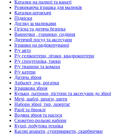
Каталки на палиці та канаті
Розвиваюча іграшка для малюків
Каталки-штовхачі
Підвіски
Догляд за малюками
Гігієна та дитяча безпека
Ванночки , горщики, сидіння
Дитячий посуд та аксесуари
Іграшки на радіокеруванні
Р/у авто
Р/у гелікоптери, літаки, квадрокоптери
Р/у спецтехніка, танки
Р/у тварини та комахи
Р/у катери
Дитяча зброя
Арбалет, лук, рогатки
Іграшкова зброя
Кульки, патрони, пістони та аксесуари до зброї
Мечі, шаблі, шпаги, щити
Набори зброї, тир, лазертаг
Рації та біноклі
Водяна зброя та насоси
Сюжетно-рольові набори
Кухні, побутова техніка
Касові апарати, супермаркети, скарбнички