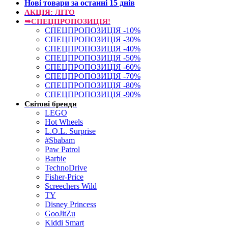
Нові товари за останнi 15 днiв
АКЦІЯ: ЛІТО
➥СПЕЦПРОПОЗИЦІЯ!
СПЕЦПРОПОЗИЦІЯ -10%
СПЕЦПРОПОЗИЦІЯ -30%
СПЕЦПРОПОЗИЦІЯ -40%
СПЕЦПРОПОЗИЦІЯ -50%
СПЕЦПРОПОЗИЦІЯ -60%
СПЕЦПРОПОЗИЦІЯ -70%
СПЕЦПРОПОЗИЦІЯ -80%
СПЕЦПРОПОЗИЦІЯ -90%
Світові бренди
LEGO
Hot Wheels
L.O.L. Surprise
#Sbabam
Paw Patrol
Barbie
TechnoDrive
Fisher-Price
Screechers Wild
TY
Disney Princess
GooJitZu
Kiddi Smart