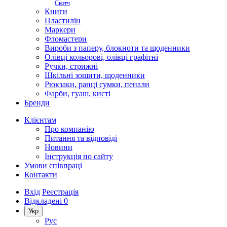
Скотч
Книги
Пластилін
Маркери
Фломастери
Вироби з паперу, блокноти та щоденники
Олівці кольорові, олівці графітні
Ручки, стрижні
Шкільні зошити, щоденники
Рюкзаки, ранці сумки, пенали
Фарби, гуаш, кисті
Бренди
Клієнтам
Про компанію
Питання та відповіді
Новини
Інструкція по сайту
Умови співпраці
Контакти
Вхід
Реєстрація
Відкладені
0
Укр
Рус