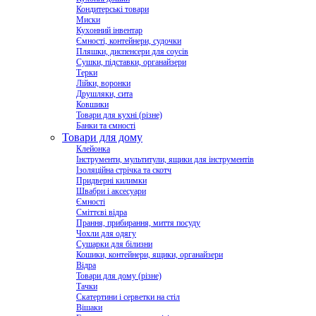
Кондитерські товари
Миски
Кухонний інвентар
Ємності, контейнери, судочки
Пляшки, диспенсери для соусів
Сушки, підставки, органайзери
Терки
Лійки, воронки
Друшляки, сита
Ковшики
Товари для кухні (різне)
Банки та ємності
Товари для дому
Клейонка
Інструменти, мультитули, ящики для інструментів
Ізоляційна стрічка та скотч
Придверні килимки
Швабри і аксесуари
Ємності
Сміттєві відра
Прання, прибирання, миття посуду
Чохли для одягу
Сушарки для білизни
Кошики, контейнери, ящики, органайзери
Відра
Товари для дому (різне)
Тачки
Скатертини і серветки на стіл
Вішаки