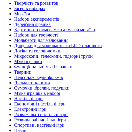
Творчість та розвиток
Бісер в наборах
Мозаїка
Набори експерементів
Дерев'яна іграшка
Картини по номерам та алмазна мозаїка
Набори для творчості
Мольберти для малювання
Дощечки для малювання та LCD планшети
Логіка та головоломки
Мікроскопи, телескопи, підзорні труби
М'які іграшки
Функціональні м'які іграшки
Тварини
Персонажі мультфільмів
Ляльки з тканини
Сумочки ,брелки, подушки
М'яка іграшка в наборі
Настільні ігри
Економічні настільні ігри
Електронні ігри
Розважальні настільні ігри
Розвиваючі настільні ігри
Спортивні настільні ігри
Пазли