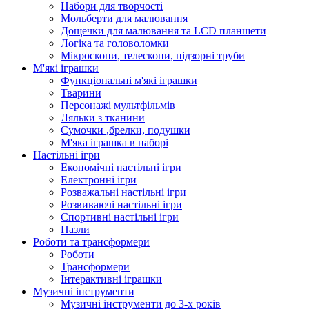
Набори для творчості
Мольберти для малювання
Дощечки для малювання та LCD планшети
Логіка та головоломки
Мікроскопи, телескопи, підзорні труби
М'які іграшки
Функціональні м'які іграшки
Тварини
Персонажі мультфільмів
Ляльки з тканини
Сумочки ,брелки, подушки
М'яка іграшка в наборі
Настільні ігри
Економічні настільні ігри
Електронні ігри
Розважальні настільні ігри
Розвиваючі настільні ігри
Спортивні настільні ігри
Пазли
Роботи та трансформери
Роботи
Трансформери
Інтерактивні іграшки
Музичні інструменти
Музичні інструменти до 3-х років