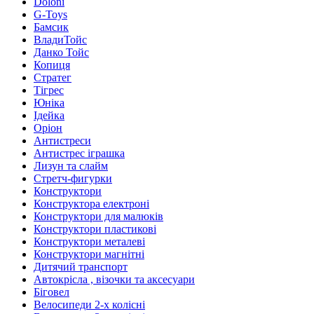
Doloni
G-Toys
Бамсик
ВладиТойс
Данко Тойс
Копиця
Стратег
Тігрес
Юніка
Ідейка
Оріон
Антистреси
Антистрес іграшка
Лизун та слайм
Стретч-фигурки
Конструктори
Конструктора електроні
Конструктори для малюків
Конструктори пластикові
Конструктори металеві
Конструктори магнітні
Дитячий транспорт
Автокрісла , візочки та аксесуари
Біговел
Велосипеди 2-х колісні