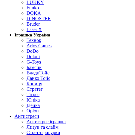
LUKKY
Funko
DOKA
DINOSTER
Bruder
Laser X
Іграшка Україна
Технок
Artos Games
DoDo
Doloni
G-Toys
Бамсик
ВладиТойс
Данко Тойс
Копиця
Стратег
Тігрес
Юніка
Ідейка
Оріон
Антистреси
Антистрес іграшка
Лизун та слайм
Стретч-фигурки