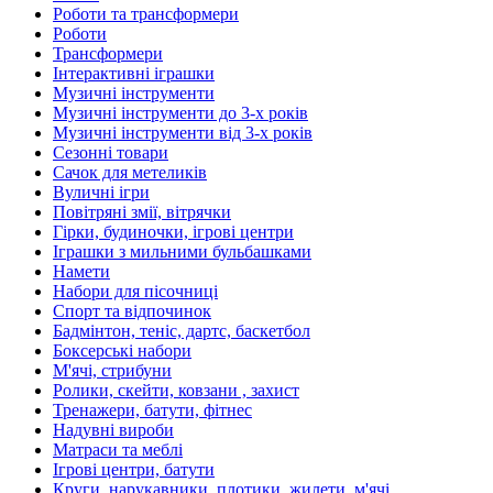
Роботи та трансформери
Роботи
Трансформери
Інтерактивні іграшки
Музичні інструменти
Музичні інструменти до 3-х років
Музичні інструменти від 3-х років
Сезонні товари
Сачок для метеликів
Вуличні ігри
Повітряні змії, вітрячки
Гірки, будиночки, ігрові центри
Іграшки з мильними бульбашками
Намети
Набори для пісочниці
Спорт та відпочинок
Бадмінтон, теніс, дартс, баскетбол
Боксерські набори
М'ячі, стрибуни
Ролики, скейти, ковзани , захист
Тренажери, батути, фітнес
Надувні вироби
Матраси та меблі
Ігрові центри, батути
Круги, нарукавники, плотики, жилети, м'ячі