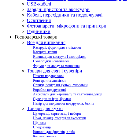
USB-кабелі
Зарядні пристрої та аксесуари
Кабелі, перехідники та подовжувачі
Освітлення
Фотоапарати, мікрофони та принтери
Годинники
Господарські товари
Все для випікання
Каструлі, форми для випікання
Каструлі, ковші
Кришки для каструль і сковорідок
Сковорідки і сотейники
Форми для льоду та морозива
Товари для свят і сувеніри
Пакети подарункові
Конверти та листівки
Свічки, повітряні кульки, хлопавки
Коробки подарункові
Аксесуари для карнавалу та святковий декор
Сувеніри та ігри, брелки
Папір для пакування подарунків, банти
Товари для кухні
Цукорниці, серветниці і набори
Ножі, ножиці, топірці та аксесуари
Підноси
Спецовниці
Кошики для фруктів, хліба
Кухонні дошки