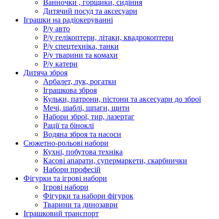
Ванночки , горщики, сидіння
Дитячий посуд та аксесуари
Іграшки на радіокеруванні
Р/у авто
Р/у гелікоптери, літаки, квадрокоптери
Р/у спецтехніка, танки
Р/у тварини та комахи
Р/у катери
Дитяча зброя
Арбалет, лук, рогатки
Іграшкова зброя
Кульки, патрони, пістони та аксесуари до зброї
Мечі, шаблі, шпаги, щити
Набори зброї, тир, лазертаг
Рації та біноклі
Водяна зброя та насоси
Сюжетно-рольові набори
Кухні, побутова техніка
Касові апарати, супермаркети, скарбнички
Набори професій
Фігурки та ігрові набори
Ігрові набори
Фігурки та набори фігурок
Тварини та динозаври
Іграшковий транспорт