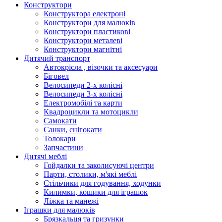
Конструктори
Конструктора електроні
Конструктори для малюків
Конструктори пластикові
Конструктори металеві
Конструктори магнітні
Дитячий транспорт
Автокрісла , візочки та аксесуари
Біговел
Велосипеди 2-х колісні
Велосипеди 3-х колісні
Електромобілі та карти
Квадроцикли та мотоцикли
Самокати
Санки, снігокати
Толокари
Запчастини
Дитячі меблі
Гойдалки та заколисуючі центри
Парти, столики, м'які меблі
Стільчики для годування, ходунки
Килимки, кошики для іграшок
Ліжка та манежі
Іграшки для малюків
Брязкальця та гризунки