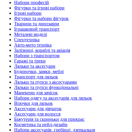
Набори професій
Фігурки та ігрові набори
Ігрові набори
Фігурки та набори фігурок
Тварини та динозаври
Іграшковий транспорт
Металеві моделі
Спецтехніка
Авто-мото техніка
Залізниці, кораблі та авіація
Набори з транспортом
Гаражі та треки
Ляльки та аксесуари
Будиночки, замки, меблі
Транспорт для ляльок
Ляльки та пупси з аксесуарами
Ляльки та пупси функціональні
Манекени для зачісок
Набори одягу та аксесуарів для ляльок
Візочки для ляльок
Аксесуари для дівчаток
Аксесуари для волосся
Біжутерія та скриньки для прикрас
Косметика та нейл-дизайн
Набори аксесуарів, гребінці, дзеркальця