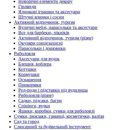
Новорічні елементи декору
Гірлянди
Ялинкові іграшки та аксесуари
Штучні ялинки і сосни
Активний відпочинок, туризм
Вуличні меблі, парасольки та аксесуари
Все для барбекю, пікніків
Активний відпочинок, туризм (різне)
Окуляри сонцезахисні
Парасольки і дощовики
Риболовля
Аксесуари для вудок
Блешня, воблера
Котушки
Кормушки
Оснащення
Прикормки
Род-поди і підставки під вудилища
Риболовля (різне)
Садки, підсаки, багри
Спінінги, вудки
Ящики, коробки, сумки для риболовлі
Сумки, рюкзаки, гаманці, косметички, валізи
Сад та город
Слюсарний та будівельний інструмент