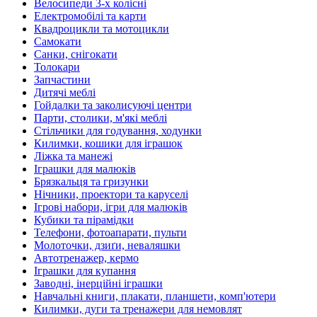
Велосипеди 3-х колісні
Електромобілі та карти
Квадроцикли та мотоцикли
Самокати
Санки, снігокати
Толокари
Запчастини
Дитячі меблі
Гойдалки та заколисуючі центри
Парти, столики, м'які меблі
Стільчики для годування, ходунки
Килимки, кошики для іграшок
Ліжка та манежі
Іграшки для малюків
Брязкальця та гризунки
Нічники, проектори та каруселі
Ігрові набори, ігри для малюків
Кубики та пірамідки
Телефони, фотоапарати, пульти
Молоточки, дзиґи, неваляшки
Автотренажер, кермо
Іграшки для купання
Заводні, інерційні іграшки
Навчальні книги, плакати, планшети, комп'ютери
Килимки, дуги та тренажери для немовлят