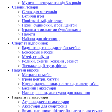
Музичні інструменти від 3-х років
Сезонні товари
Сачок для метеликів
Вуличні ігри
Повітряні змії, вітрячки
Гірки, будиночки, ігрові центри
Іграшки з мильними бульбашками
Намети
Набори для пісочниці
Спорт та відпочинок
Бадмінтон, теніс, дартс, баскетбол
Боксерські набори
М'ячі, стрибуни
Ролики, скейти, ковзани , захист
Тренажери, батути, фітнес
Надувні вироби
Матраси та меблі
Ігрові центри, батути
Круги, нарукавники, плотики, жилети, м'ячі
Басейни і аксесуари
Насоси, човни, аксесуари для плавання
Гаджети та аксесуари
Аудіо-гаджети та аксесуари
Аксесуари для смартфонів
Smart-годинники, фітнес-браслети та аксесуари