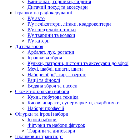
Ванночки , горщики, сидіння
Дитячий посуд та аксесуари
Іграшки на радіокеруванні
Р/у авто
Р/у гелікоптери, літаки, квадрокоптери
Р/у спецтехніка, танки
Р/у тварини та комахи
Р/у катери
Дитяча зброя
Арбалет, лук, рогатки
Іграшкова зброя
Кульки, патрони, пістони та аксесуари до зброї
Мечі, шаблі, шпаги, щити
Набори зброї, тир, лазертаг
Рації та біноклі
Водяна зброя та насоси
Сюжетно-рольові набори
Кухні, побутова техніка
Касові апарати, супермаркети, скарбнички
Набори професій
Фігурки та ігрові набори
Ігрові набори
Фігурки та набори фігурок
Тварини та динозаври
Іграшковий транспорт