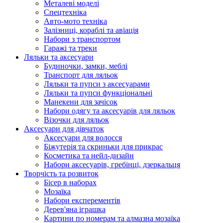
Металеві моделі
Спецтехніка
Авто-мото техніка
Залізниці, кораблі та авіація
Набори з транспортом
Гаражі та треки
Ляльки та аксесуари
Будиночки, замки, меблі
Транспорт для ляльок
Ляльки та пупси з аксесуарами
Ляльки та пупси функціональні
Манекени для зачісок
Набори одягу та аксесуарів для ляльок
Візочки для ляльок
Аксесуари для дівчаток
Аксесуари для волосся
Біжутерія та скриньки для прикрас
Косметика та нейл-дизайн
Набори аксесуарів, гребінці, дзеркальця
Творчість та розвиток
Бісер в наборах
Мозаїка
Набори експерементів
Дерев'яна іграшка
Картини по номерам та алмазна мозаїка