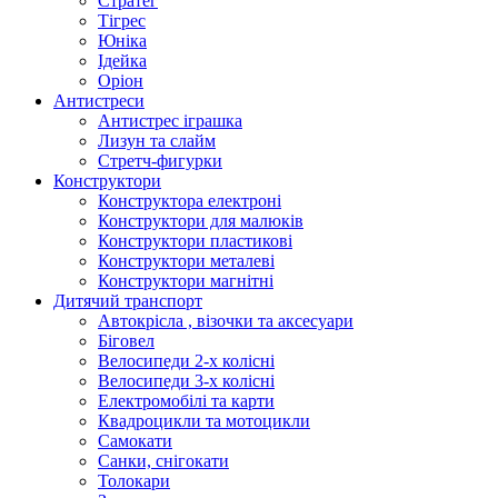
Стратег
Тігрес
Юніка
Ідейка
Оріон
Антистреси
Антистрес іграшка
Лизун та слайм
Стретч-фигурки
Конструктори
Конструктора електроні
Конструктори для малюків
Конструктори пластикові
Конструктори металеві
Конструктори магнітні
Дитячий транспорт
Автокрісла , візочки та аксесуари
Біговел
Велосипеди 2-х колісні
Велосипеди 3-х колісні
Електромобілі та карти
Квадроцикли та мотоцикли
Самокати
Санки, снігокати
Толокари