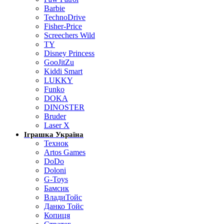
Barbie
TechnoDrive
Fisher-Price
Screechers Wild
TY
Disney Princess
GooJitZu
Kiddi Smart
LUKKY
Funko
DOKA
DINOSTER
Bruder
Laser X
Іграшка Україна
Технок
Artos Games
DoDo
Doloni
G-Toys
Бамсик
ВладиТойс
Данко Тойс
Копиця