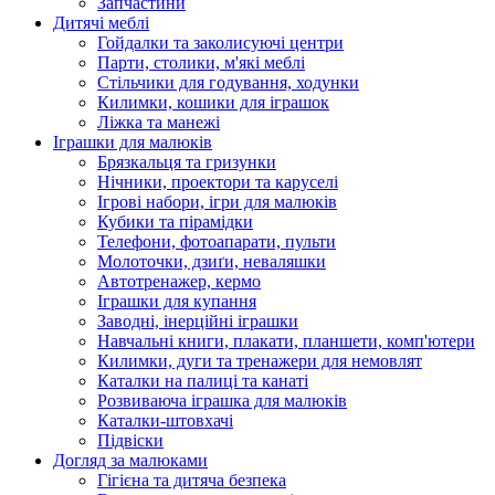
Запчастини
Дитячі меблі
Гойдалки та заколисуючі центри
Парти, столики, м'які меблі
Стільчики для годування, ходунки
Килимки, кошики для іграшок
Ліжка та манежі
Іграшки для малюків
Брязкальця та гризунки
Нічники, проектори та каруселі
Ігрові набори, ігри для малюків
Кубики та пірамідки
Телефони, фотоапарати, пульти
Молоточки, дзиґи, неваляшки
Автотренажер, кермо
Іграшки для купання
Заводні, інерційні іграшки
Навчальні книги, плакати, планшети, комп'ютери
Килимки, дуги та тренажери для немовлят
Каталки на палиці та канаті
Розвиваюча іграшка для малюків
Каталки-штовхачі
Підвіски
Догляд за малюками
Гігієна та дитяча безпека