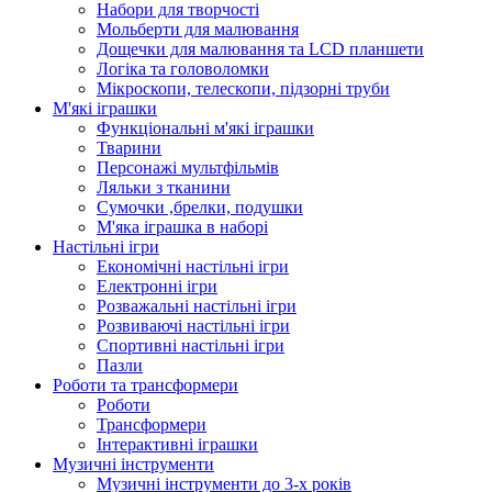
Набори для творчості
Мольберти для малювання
Дощечки для малювання та LCD планшети
Логіка та головоломки
Мікроскопи, телескопи, підзорні труби
М'які іграшки
Функціональні м'які іграшки
Тварини
Персонажі мультфільмів
Ляльки з тканини
Сумочки ,брелки, подушки
М'яка іграшка в наборі
Настільні ігри
Економічні настільні ігри
Електронні ігри
Розважальні настільні ігри
Розвиваючі настільні ігри
Спортивні настільні ігри
Пазли
Роботи та трансформери
Роботи
Трансформери
Інтерактивні іграшки
Музичні інструменти
Музичні інструменти до 3-х років