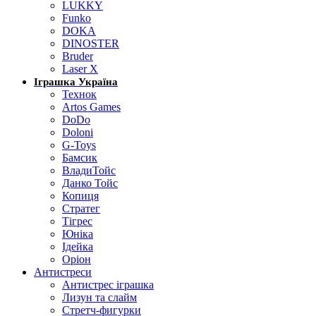
LUKKY
Funko
DOKA
DINOSTER
Bruder
Laser X
Іграшка Україна
Технок
Artos Games
DoDo
Doloni
G-Toys
Бамсик
ВладиТойс
Данко Тойс
Копиця
Стратег
Тігрес
Юніка
Ідейка
Оріон
Антистреси
Антистрес іграшка
Лизун та слайм
Стретч-фигурки