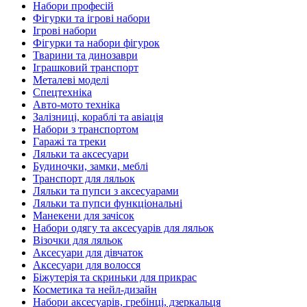
Набори професій
Фігурки та ігрові набори
Ігрові набори
Фігурки та набори фігурок
Тварини та динозаври
Іграшковий транспорт
Металеві моделі
Спецтехніка
Авто-мото техніка
Залізниці, кораблі та авіація
Набори з транспортом
Гаражі та треки
Ляльки та аксесуари
Будиночки, замки, меблі
Транспорт для ляльок
Ляльки та пупси з аксесуарами
Ляльки та пупси функціональні
Манекени для зачісок
Набори одягу та аксесуарів для ляльок
Візочки для ляльок
Аксесуари для дівчаток
Аксесуари для волосся
Біжутерія та скриньки для прикрас
Косметика та нейл-дизайн
Набори аксесуарів, гребінці, дзеркальця