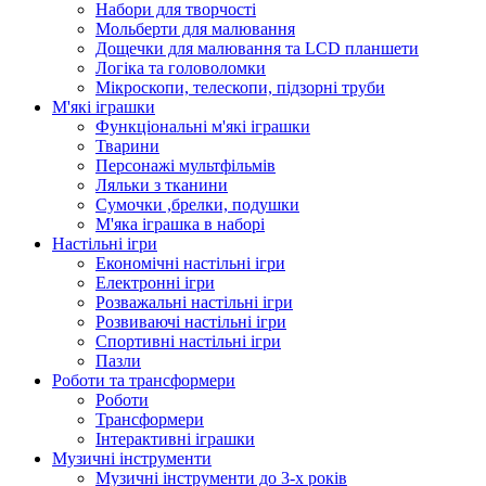
Набори для творчості
Мольберти для малювання
Дощечки для малювання та LCD планшети
Логіка та головоломки
Мікроскопи, телескопи, підзорні труби
М'які іграшки
Функціональні м'які іграшки
Тварини
Персонажі мультфільмів
Ляльки з тканини
Сумочки ,брелки, подушки
М'яка іграшка в наборі
Настільні ігри
Економічні настільні ігри
Електронні ігри
Розважальні настільні ігри
Розвиваючі настільні ігри
Спортивні настільні ігри
Пазли
Роботи та трансформери
Роботи
Трансформери
Інтерактивні іграшки
Музичні інструменти
Музичні інструменти до 3-х років