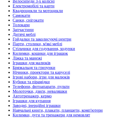
Велосипеди 3-х колісні
Електромобілі та карти
Квадроцикли та мотоцикли
Самокати
Санки, снігокати
Толокари
Запчастини
Дитячі меблі
Гойдалки та заколисуючі центри
Парти, столики, м'які меблі
Стільчики для годування, ходунки
Килимки, кошики для іграшок
Ліжка та манежі
Іграшки для малюків
Брязкальця та гризунки
Нічники, проектори та каруселі
Ігрові набори, ігри для малюків
Кубики та пірамідки
Телефони, фотоапарати, пульти
Молоточки, дзиґи, неваляшки
Автотренажер, кермо
Іграшки для купання
Заводні, інерційні іграшки
Навчальні книги, плакати, планшети, комп'ютери
Килимки, дуги та тренажери для немовлят