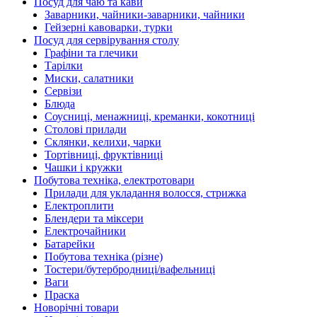
Посуд для чаю та кави
Заварники, чайники-заварники, чайники
Гейзерні кавоварки, турки
Посуд для сервірування столу
Графіни та глечики
Тарілки
Миски, салатники
Сервізи
Блюда
Соусниці, менажниці, креманки, кокотниці
Столові прилади
Склянки, келихи, чарки
Тортівниці, фруктівниці
Чашки і кружки
Побутова техніка, електротовари
Прилади для укладання волосся, стрижка
Електроплити
Блендери та міксери
Електрочайники
Батарейки
Побутова техніка (різне)
Тостери/бутербродниці/вафельниці
Ваги
Праска
Новорічні товари