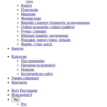
Скотч
Книги
Пластилін
Маркери
Фломастери
Вироби з паперу, блокноти та щоденники
Олівці кольорові, олівці графітні
Ручки, стрижні
Шкільні зошити, щоденники
Рюкзаки, ранці сумки, пенали
Фарби, гуаш, кисті
Бренди
Клієнтам
Про компанію
Питання та відповіді
Новини
Інструкція по сайту
Умови співпраці
Контакти
Вхід
Реєстрація
Відкладені
0
Укр
Рус