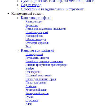
Сумки, рюкзаки, гаманці, косметички, валізи
Сад та город
Слюсарний та будівельний інструмент
Канцелярські товари
Канцтовари офісні
Калькулятори
Коректори
Лотки для документів і підставки
Ножі канцелярські
Ножиці офісні
Офісне приладдя
Степлери, дироколи
Теки
Канцтовари шкільні
Ножиці дитячі
Готовальні, циркулі
Ланчбокси, термоси, пляшечки
Лінійки, трикутники, транспортири
Крейда
Обкладинки
Шкільний асортимент
Папки для зошитів, праці
Папки для школи
Альбоми
Кольоровий папір
Кольоровий картон
Гумки
Стругачки
Клей