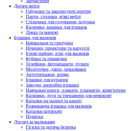
Запчастини
Дитячі меблі
Гойдалки та заколисуючі центри
Парти, столики, м'які меблі
Стільчики для годування, ходунки
Килимки, кошики для іграшок
Ліжка та манежі
Іграшки для малюків
Брязкальця та гризунки
Нічники, проектори та каруселі
Ігрові набори, ігри для малюків
Кубики та пірамідки
Телефони, фотоапарати, пульти
Молоточки, дзиґи, неваляшки
Автотренажер, кермо
Іграшки для купання
Заводні, інерційні іграшки
Навчальні книги, плакати, планшети, комп'ютери
Килимки, дуги та тренажери для немовлят
Каталки на палиці та канаті
Розвиваюча іграшка для малюків
Каталки-штовхачі
Підвіски
Догляд за малюками
Гігієна та дитяча безпека