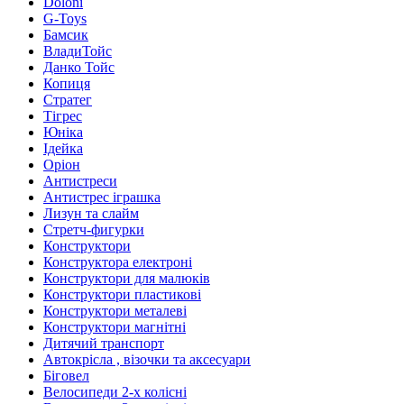
Doloni
G-Toys
Бамсик
ВладиТойс
Данко Тойс
Копиця
Стратег
Тігрес
Юніка
Ідейка
Оріон
Антистреси
Антистрес іграшка
Лизун та слайм
Стретч-фигурки
Конструктори
Конструктора електроні
Конструктори для малюків
Конструктори пластикові
Конструктори металеві
Конструктори магнітні
Дитячий транспорт
Автокрісла , візочки та аксесуари
Біговел
Велосипеди 2-х колісні