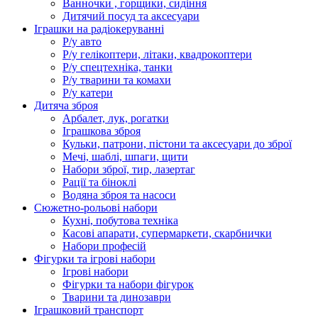
Ванночки , горщики, сидіння
Дитячий посуд та аксесуари
Іграшки на радіокеруванні
Р/у авто
Р/у гелікоптери, літаки, квадрокоптери
Р/у спецтехніка, танки
Р/у тварини та комахи
Р/у катери
Дитяча зброя
Арбалет, лук, рогатки
Іграшкова зброя
Кульки, патрони, пістони та аксесуари до зброї
Мечі, шаблі, шпаги, щити
Набори зброї, тир, лазертаг
Рації та біноклі
Водяна зброя та насоси
Сюжетно-рольові набори
Кухні, побутова техніка
Касові апарати, супермаркети, скарбнички
Набори професій
Фігурки та ігрові набори
Ігрові набори
Фігурки та набори фігурок
Тварини та динозаври
Іграшковий транспорт