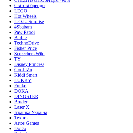
СПЕЦПРОПОЗИЦІЯ -90%
Світові бренди
LEGO
Hot Wheels
L.O.L. Surprise
#Sbabam
Paw Patrol
Barbie
TechnoDrive
Fisher-Price
Screechers Wild
TY
Disney Princess
GooJitZu
Kiddi Smart
LUKKY
Funko
DOKA
DINOSTER
Bruder
Laser X
Іграшка Україна
Технок
Artos Games
DoDo