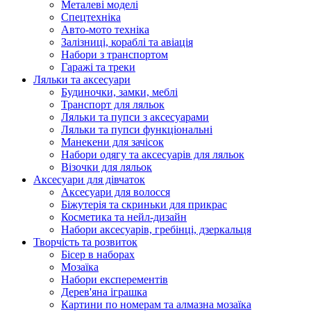
Металеві моделі
Спецтехніка
Авто-мото техніка
Залізниці, кораблі та авіація
Набори з транспортом
Гаражі та треки
Ляльки та аксесуари
Будиночки, замки, меблі
Транспорт для ляльок
Ляльки та пупси з аксесуарами
Ляльки та пупси функціональні
Манекени для зачісок
Набори одягу та аксесуарів для ляльок
Візочки для ляльок
Аксесуари для дівчаток
Аксесуари для волосся
Біжутерія та скриньки для прикрас
Косметика та нейл-дизайн
Набори аксесуарів, гребінці, дзеркальця
Творчість та розвиток
Бісер в наборах
Мозаїка
Набори експерементів
Дерев'яна іграшка
Картини по номерам та алмазна мозаїка