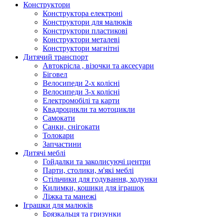
Конструктори
Конструктора електроні
Конструктори для малюків
Конструктори пластикові
Конструктори металеві
Конструктори магнітні
Дитячий транспорт
Автокрісла , візочки та аксесуари
Біговел
Велосипеди 2-х колісні
Велосипеди 3-х колісні
Електромобілі та карти
Квадроцикли та мотоцикли
Самокати
Санки, снігокати
Толокари
Запчастини
Дитячі меблі
Гойдалки та заколисуючі центри
Парти, столики, м'які меблі
Стільчики для годування, ходунки
Килимки, кошики для іграшок
Ліжка та манежі
Іграшки для малюків
Брязкальця та гризунки