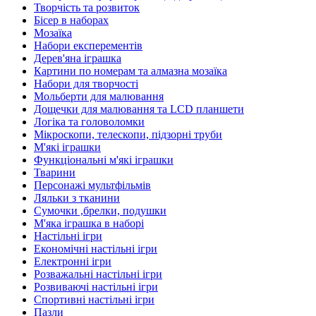
Творчість та розвиток
Бісер в наборах
Мозаїка
Набори експерементів
Дерев'яна іграшка
Картини по номерам та алмазна мозаїка
Набори для творчості
Мольберти для малювання
Дощечки для малювання та LCD планшети
Логіка та головоломки
Мікроскопи, телескопи, підзорні труби
М'які іграшки
Функціональні м'які іграшки
Тварини
Персонажі мультфільмів
Ляльки з тканини
Сумочки ,брелки, подушки
М'яка іграшка в наборі
Настільні ігри
Економічні настільні ігри
Електронні ігри
Розважальні настільні ігри
Розвиваючі настільні ігри
Спортивні настільні ігри
Пазли