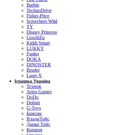
Barbie
TechnoDrive
Fisher-Price
Screechers Wild
TY
Disney Princess
GooJitZu
Kiddi Smart
LUKKY
Funko
DOKA
DINOSTER
Bruder
Laser X
Іграшка Україна
Технок
Artos Games
DoDo
Doloni
G-Toys
Бамсик
ВладиТойс
Данко Тойс
Копиця