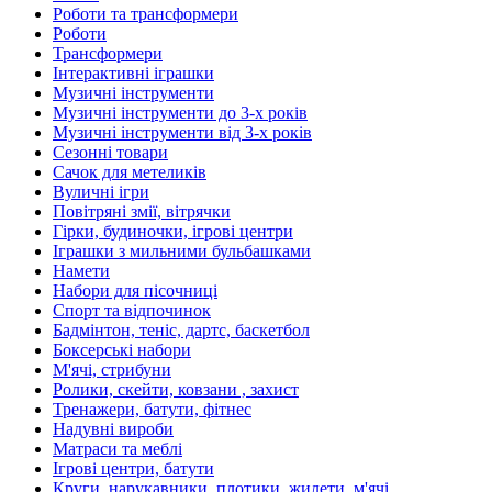
Роботи та трансформери
Роботи
Трансформери
Інтерактивні іграшки
Музичні інструменти
Музичні інструменти до 3-х років
Музичні інструменти від 3-х років
Сезонні товари
Сачок для метеликів
Вуличні ігри
Повітряні змії, вітрячки
Гірки, будиночки, ігрові центри
Іграшки з мильними бульбашками
Намети
Набори для пісочниці
Спорт та відпочинок
Бадмінтон, теніс, дартс, баскетбол
Боксерські набори
М'ячі, стрибуни
Ролики, скейти, ковзани , захист
Тренажери, батути, фітнес
Надувні вироби
Матраси та меблі
Ігрові центри, батути
Круги, нарукавники, плотики, жилети, м'ячі