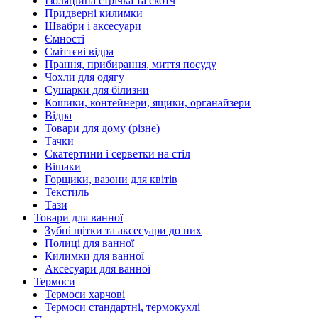
Ізоляційна стрічка та скотч
Придверні килимки
Швабри і аксесуари
Ємності
Сміттєві відра
Прання, прибирання, миття посуду
Чохли для одягу
Сушарки для білизни
Кошики, контейнери, ящики, органайзери
Відра
Товари для дому (різне)
Тачки
Скатертини і серветки на стіл
Вішаки
Горщики, вазони для квітів
Текстиль
Тази
Товари для ванної
Зубні щітки та аксесуари до них
Полиці для ванної
Килимки для ванної
Аксесуари для ванної
Термоси
Термоси харчові
Термоси стандартні, термокухлі