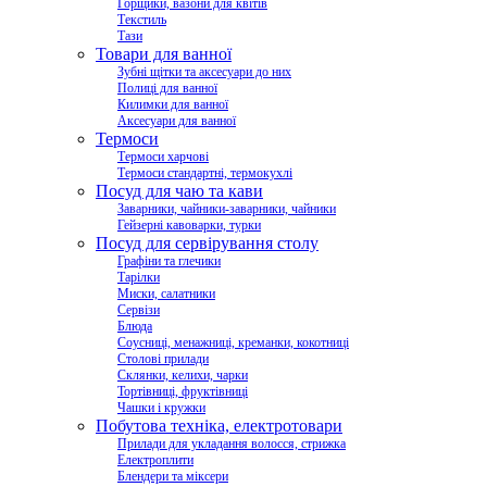
Горщики, вазони для квітів
Текстиль
Тази
Товари для ванної
Зубні щітки та аксесуари до них
Полиці для ванної
Килимки для ванної
Аксесуари для ванної
Термоси
Термоси харчові
Термоси стандартні, термокухлі
Посуд для чаю та кави
Заварники, чайники-заварники, чайники
Гейзерні кавоварки, турки
Посуд для сервірування столу
Графіни та глечики
Тарілки
Миски, салатники
Сервізи
Блюда
Соусниці, менажниці, креманки, кокотниці
Столові прилади
Склянки, келихи, чарки
Тортівниці, фруктівниці
Чашки і кружки
Побутова техніка, електротовари
Прилади для укладання волосся, стрижка
Електроплити
Блендери та міксери