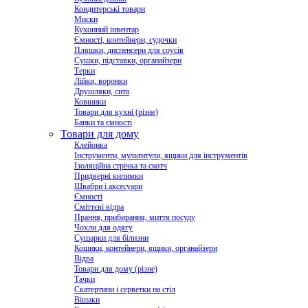
Кондитерські товари
Миски
Кухонний інвентар
Ємності, контейнери, судочки
Пляшки, диспенсери для соусів
Сушки, підставки, органайзери
Терки
Лійки, воронки
Друшляки, сита
Ковшики
Товари для кухні (різне)
Банки та ємності
Товари для дому
Клейонка
Інструменти, мультитули, ящики для інструментів
Ізоляційна стрічка та скотч
Придверні килимки
Швабри і аксесуари
Ємності
Сміттєві відра
Прання, прибирання, миття посуду
Чохли для одягу
Сушарки для білизни
Кошики, контейнери, ящики, органайзери
Відра
Товари для дому (різне)
Тачки
Скатертини і серветки на стіл
Вішаки