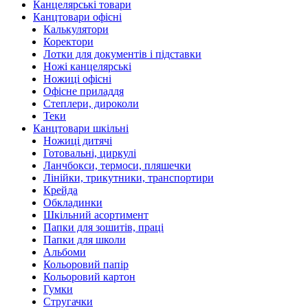
Канцелярські товари
Канцтовари офісні
Калькулятори
Коректори
Лотки для документів і підставки
Ножі канцелярські
Ножиці офісні
Офісне приладдя
Степлери, дироколи
Теки
Канцтовари шкільні
Ножиці дитячі
Готовальні, циркулі
Ланчбокси, термоси, пляшечки
Лінійки, трикутники, транспортири
Крейда
Обкладинки
Шкільний асортимент
Папки для зошитів, праці
Папки для школи
Альбоми
Кольоровий папір
Кольоровий картон
Гумки
Стругачки