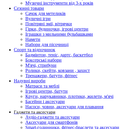
Музичні інструменти від 3-х років
Сезонні товари
Сачок для метеликів
Вуличні ігри
Повітряні змії, вітрячки
Гірки, будиночки, ігрові центри
Іграшки з мильними бульбашками
Намети
Набори для пісочниці
Спорт та відпочинок
Бадмінтон, теніс, дартс, баскетбол
Боксерські набори
М'ячі, стрибуни
Ролики, скейти, ковзани , захист
Тренажери, батути, фітнес
Надувні вироби
Матраси та меблі
Ігрові центри, батути
Круги, нарукавники, плотики, жилети, м'ячі
Басейни і аксесуари
Насоси, човни, аксесуари для плавання
Гаджети та аксесуари
Аудіо-гаджети та аксесуари
Аксесуари для смартфонів
Smart-годинники, фітнес-браслети та аксесуари