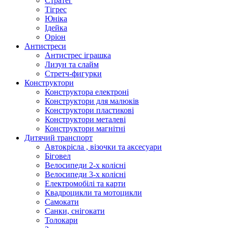
Стратег
Тігрес
Юніка
Ідейка
Оріон
Антистреси
Антистрес іграшка
Лизун та слайм
Стретч-фигурки
Конструктори
Конструктора електроні
Конструктори для малюків
Конструктори пластикові
Конструктори металеві
Конструктори магнітні
Дитячий транспорт
Автокрісла , візочки та аксесуари
Біговел
Велосипеди 2-х колісні
Велосипеди 3-х колісні
Електромобілі та карти
Квадроцикли та мотоцикли
Самокати
Санки, снігокати
Толокари