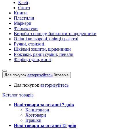
Клей
Скотч
Книги
Пластилін
Маркери
Фломастери
Вироби з паперу, блокноти та щоденники
Олівці кольорові, олівці графітні
Ручки, стрижні
Шкільні зошити, щоденники
Рюкзаки, ранці сумки, пенали
Фарби, гуаш, кисті
Для покупок
авторизуйтесь
0
товарів
Для покупок
авторизуйтесь
Каталог товарів
Нові товари за останнi 7 днiв
Канцтовари
Хозтовари
Іграшки
Нові товари за останнi 15 днiв