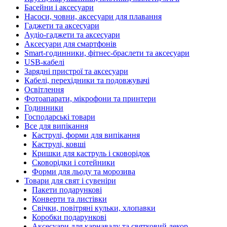
Басейни і аксесуари
Насоси, човни, аксесуари для плавання
Гаджети та аксесуари
Аудіо-гаджети та аксесуари
Аксесуари для смартфонів
Smart-годинники, фітнес-браслети та аксесуари
USB-кабелі
Зарядні пристрої та аксесуари
Кабелі, перехідники та подовжувачі
Освітлення
Фотоапарати, мікрофони та принтери
Годинники
Господарські товари
Все для випікання
Каструлі, форми для випікання
Каструлі, ковші
Кришки для каструль і сковорідок
Сковорідки і сотейники
Форми для льоду та морозива
Товари для свят і сувеніри
Пакети подарункові
Конверти та листівки
Свічки, повітряні кульки, хлопавки
Коробки подарункові
Аксесуари для карнавалу та святковий декор