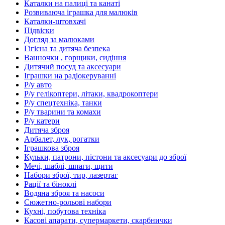
Каталки на палиці та канаті
Розвиваюча іграшка для малюків
Каталки-штовхачі
Підвіски
Догляд за малюками
Гігієна та дитяча безпека
Ванночки , горщики, сидіння
Дитячий посуд та аксесуари
Іграшки на радіокеруванні
Р/у авто
Р/у гелікоптери, літаки, квадрокоптери
Р/у спецтехніка, танки
Р/у тварини та комахи
Р/у катери
Дитяча зброя
Арбалет, лук, рогатки
Іграшкова зброя
Кульки, патрони, пістони та аксесуари до зброї
Мечі, шаблі, шпаги, щити
Набори зброї, тир, лазертаг
Рації та біноклі
Водяна зброя та насоси
Сюжетно-рольові набори
Кухні, побутова техніка
Касові апарати, супермаркети, скарбнички