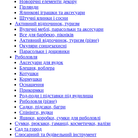
Новорічні елементи декору
Гірлянди
Ялинкові іграшки та аксесуари
Штучні ялинки і сосни
Активний відпочинок, туризм
Вуличні меблі, парасольки та аксесуари
Все для барбекю, пікніків
Активний відпочинок, туризм (різне)
Окуляри сонцезахисні
Парасольки і дощовики
Риболовля
Аксесуари для вудок
Блешня, воблера
Котушки
Кормушки
Оснащення
Прикормки
Род-поди і підставки під вудилища
Риболовля (різне)
Садки, підсаки, багри
Спінінги, вудки
Ящики, коробки, сумки для риболовлі
Сумки, рюкзаки, гаманці, косметички, валізи
Сад та город
Слюсарний та будівельний інструмент