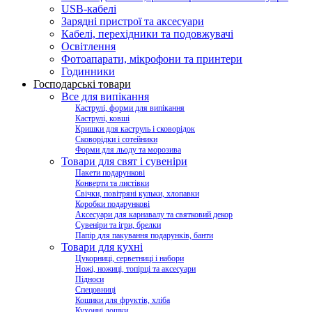
USB-кабелі
Зарядні пристрої та аксесуари
Кабелі, перехідники та подовжувачі
Освітлення
Фотоапарати, мікрофони та принтери
Годинники
Господарські товари
Все для випікання
Каструлі, форми для випікання
Каструлі, ковші
Кришки для каструль і сковорідок
Сковорідки і сотейники
Форми для льоду та морозива
Товари для свят і сувеніри
Пакети подарункові
Конверти та листівки
Свічки, повітряні кульки, хлопавки
Коробки подарункові
Аксесуари для карнавалу та святковий декор
Сувеніри та ігри, брелки
Папір для пакування подарунків, банти
Товари для кухні
Цукорниці, серветниці і набори
Ножі, ножиці, топірці та аксесуари
Підноси
Спецовниці
Кошики для фруктів, хліба
Кухонні дошки