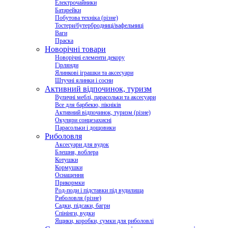
Електрочайники
Батарейки
Побутова техніка (різне)
Тостери/бутербродниці/вафельниці
Ваги
Праска
Новорічні товари
Новорічні елементи декору
Гірлянди
Ялинкові іграшки та аксесуари
Штучні ялинки і сосни
Активний відпочинок, туризм
Вуличні меблі, парасольки та аксесуари
Все для барбекю, пікніків
Активний відпочинок, туризм (різне)
Окуляри сонцезахисні
Парасольки і дощовики
Риболовля
Аксесуари для вудок
Блешня, воблера
Котушки
Кормушки
Оснащення
Прикормки
Род-поди і підставки під вудилища
Риболовля (різне)
Садки, підсаки, багри
Спінінги, вудки
Ящики, коробки, сумки для риболовлі