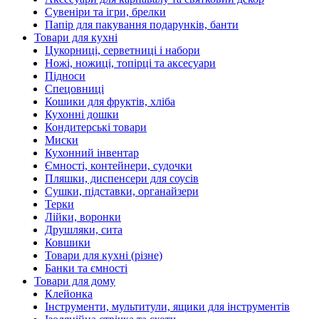
Сувеніри та ігри, брелки
Папір для пакування подарунків, банти
Товари для кухні
Цукорниці, серветниці і набори
Ножі, ножиці, топірці та аксесуари
Підноси
Спецовниці
Кошики для фруктів, хліба
Кухонні дошки
Кондитерські товари
Миски
Кухонний інвентар
Ємності, контейнери, судочки
Пляшки, диспенсери для соусів
Сушки, підставки, органайзери
Терки
Лійки, воронки
Друшляки, сита
Ковшики
Товари для кухні (різне)
Банки та ємності
Товари для дому
Клейонка
Інструменти, мультитули, ящики для інструментів