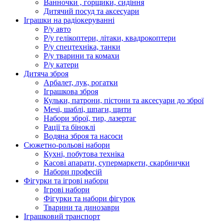
Ванночки , горщики, сидіння
Дитячий посуд та аксесуари
Іграшки на радіокеруванні
Р/у авто
Р/у гелікоптери, літаки, квадрокоптери
Р/у спецтехніка, танки
Р/у тварини та комахи
Р/у катери
Дитяча зброя
Арбалет, лук, рогатки
Іграшкова зброя
Кульки, патрони, пістони та аксесуари до зброї
Мечі, шаблі, шпаги, щити
Набори зброї, тир, лазертаг
Рації та біноклі
Водяна зброя та насоси
Сюжетно-рольові набори
Кухні, побутова техніка
Касові апарати, супермаркети, скарбнички
Набори професій
Фігурки та ігрові набори
Ігрові набори
Фігурки та набори фігурок
Тварини та динозаври
Іграшковий транспорт