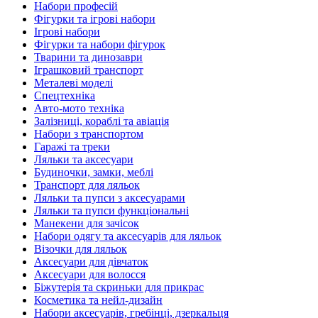
Набори професій
Фігурки та ігрові набори
Ігрові набори
Фігурки та набори фігурок
Тварини та динозаври
Іграшковий транспорт
Металеві моделі
Спецтехніка
Авто-мото техніка
Залізниці, кораблі та авіація
Набори з транспортом
Гаражі та треки
Ляльки та аксесуари
Будиночки, замки, меблі
Транспорт для ляльок
Ляльки та пупси з аксесуарами
Ляльки та пупси функціональні
Манекени для зачісок
Набори одягу та аксесуарів для ляльок
Візочки для ляльок
Аксесуари для дівчаток
Аксесуари для волосся
Біжутерія та скриньки для прикрас
Косметика та нейл-дизайн
Набори аксесуарів, гребінці, дзеркальця