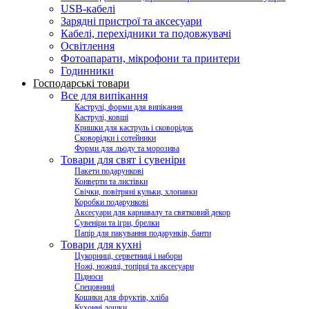
USB-кабелі
Зарядні пристрої та аксесуари
Кабелі, перехідники та подовжувачі
Освітлення
Фотоапарати, мікрофони та принтери
Годинники
Господарські товари
Все для випікання
Каструлі, форми для випікання
Каструлі, ковші
Кришки для каструль і сковорідок
Сковорідки і сотейники
Форми для льоду та морозива
Товари для свят і сувеніри
Пакети подарункові
Конверти та листівки
Свічки, повітряні кульки, хлопавки
Коробки подарункові
Аксесуари для карнавалу та святковий декор
Сувеніри та ігри, брелки
Папір для пакування подарунків, банти
Товари для кухні
Цукорниці, серветниці і набори
Ножі, ножиці, топірці та аксесуари
Підноси
Спецовниці
Кошики для фруктів, хліба
Кухонні дошки