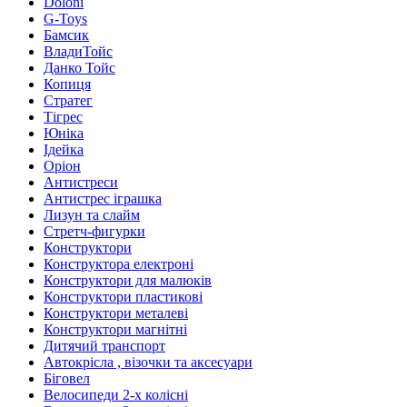
Doloni
G-Toys
Бамсик
ВладиТойс
Данко Тойс
Копиця
Стратег
Тігрес
Юніка
Ідейка
Оріон
Антистреси
Антистрес іграшка
Лизун та слайм
Стретч-фигурки
Конструктори
Конструктора електроні
Конструктори для малюків
Конструктори пластикові
Конструктори металеві
Конструктори магнітні
Дитячий транспорт
Автокрісла , візочки та аксесуари
Біговел
Велосипеди 2-х колісні