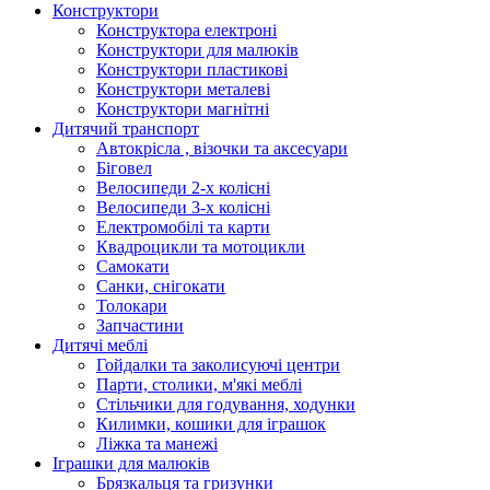
Конструктори
Конструктора електроні
Конструктори для малюків
Конструктори пластикові
Конструктори металеві
Конструктори магнітні
Дитячий транспорт
Автокрісла , візочки та аксесуари
Біговел
Велосипеди 2-х колісні
Велосипеди 3-х колісні
Електромобілі та карти
Квадроцикли та мотоцикли
Самокати
Санки, снігокати
Толокари
Запчастини
Дитячі меблі
Гойдалки та заколисуючі центри
Парти, столики, м'які меблі
Стільчики для годування, ходунки
Килимки, кошики для іграшок
Ліжка та манежі
Іграшки для малюків
Брязкальця та гризунки