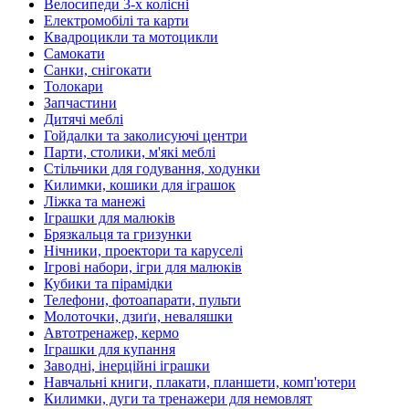
Велосипеди 3-х колісні
Електромобілі та карти
Квадроцикли та мотоцикли
Самокати
Санки, снігокати
Толокари
Запчастини
Дитячі меблі
Гойдалки та заколисуючі центри
Парти, столики, м'які меблі
Стільчики для годування, ходунки
Килимки, кошики для іграшок
Ліжка та манежі
Іграшки для малюків
Брязкальця та гризунки
Нічники, проектори та каруселі
Ігрові набори, ігри для малюків
Кубики та пірамідки
Телефони, фотоапарати, пульти
Молоточки, дзиґи, неваляшки
Автотренажер, кермо
Іграшки для купання
Заводні, інерційні іграшки
Навчальні книги, плакати, планшети, комп'ютери
Килимки, дуги та тренажери для немовлят