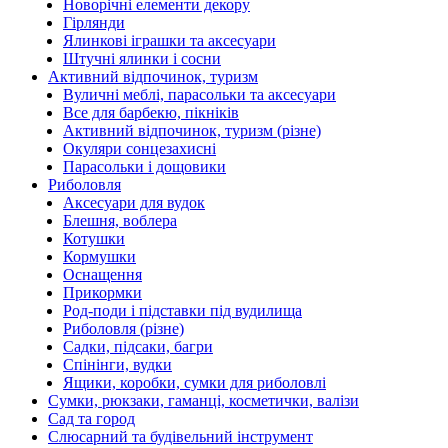
Новорічні елементи декору
Гірлянди
Ялинкові іграшки та аксесуари
Штучні ялинки і сосни
Активний відпочинок, туризм
Вуличні меблі, парасольки та аксесуари
Все для барбекю, пікніків
Активний відпочинок, туризм (різне)
Окуляри сонцезахисні
Парасольки і дощовики
Риболовля
Аксесуари для вудок
Блешня, воблера
Котушки
Кормушки
Оснащення
Прикормки
Род-поди і підставки під вудилища
Риболовля (різне)
Садки, підсаки, багри
Спінінги, вудки
Ящики, коробки, сумки для риболовлі
Сумки, рюкзаки, гаманці, косметички, валізи
Сад та город
Слюсарний та будівельний інструмент