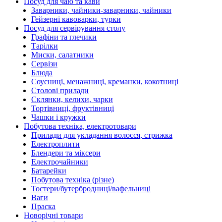
Посуд для чаю та кави
Заварники, чайники-заварники, чайники
Гейзерні кавоварки, турки
Посуд для сервірування столу
Графіни та глечики
Тарілки
Миски, салатники
Сервізи
Блюда
Соусниці, менажниці, креманки, кокотниці
Столові прилади
Склянки, келихи, чарки
Тортівниці, фруктівниці
Чашки і кружки
Побутова техніка, електротовари
Прилади для укладання волосся, стрижка
Електроплити
Блендери та міксери
Електрочайники
Батарейки
Побутова техніка (різне)
Тостери/бутербродниці/вафельниці
Ваги
Праска
Новорічні товари