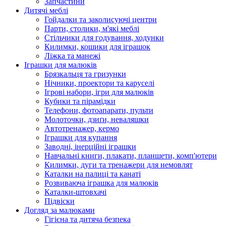
Запчастини
Дитячі меблі
Гойдалки та заколисуючі центри
Парти, столики, м'які меблі
Стільчики для годування, ходунки
Килимки, кошики для іграшок
Ліжка та манежі
Іграшки для малюків
Брязкальця та гризунки
Нічники, проектори та каруселі
Ігрові набори, ігри для малюків
Кубики та пірамідки
Телефони, фотоапарати, пульти
Молоточки, дзиґи, неваляшки
Автотренажер, кермо
Іграшки для купання
Заводні, інерційні іграшки
Навчальні книги, плакати, планшети, комп'ютери
Килимки, дуги та тренажери для немовлят
Каталки на палиці та канаті
Розвиваюча іграшка для малюків
Каталки-штовхачі
Підвіски
Догляд за малюками
Гігієна та дитяча безпека