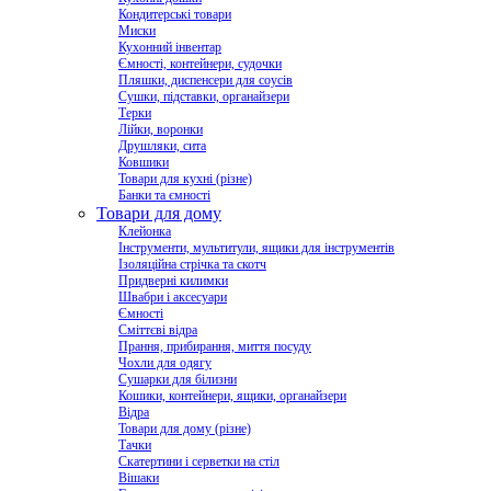
Кондитерські товари
Миски
Кухонний інвентар
Ємності, контейнери, судочки
Пляшки, диспенсери для соусів
Сушки, підставки, органайзери
Терки
Лійки, воронки
Друшляки, сита
Ковшики
Товари для кухні (різне)
Банки та ємності
Товари для дому
Клейонка
Інструменти, мультитули, ящики для інструментів
Ізоляційна стрічка та скотч
Придверні килимки
Швабри і аксесуари
Ємності
Сміттєві відра
Прання, прибирання, миття посуду
Чохли для одягу
Сушарки для білизни
Кошики, контейнери, ящики, органайзери
Відра
Товари для дому (різне)
Тачки
Скатертини і серветки на стіл
Вішаки