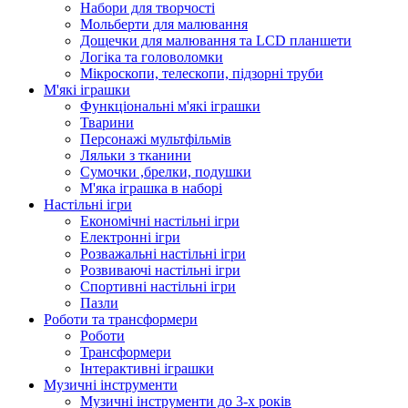
Набори для творчості
Мольберти для малювання
Дощечки для малювання та LCD планшети
Логіка та головоломки
Мікроскопи, телескопи, підзорні труби
М'які іграшки
Функціональні м'які іграшки
Тварини
Персонажі мультфільмів
Ляльки з тканини
Сумочки ,брелки, подушки
М'яка іграшка в наборі
Настільні ігри
Економічні настільні ігри
Електронні ігри
Розважальні настільні ігри
Розвиваючі настільні ігри
Спортивні настільні ігри
Пазли
Роботи та трансформери
Роботи
Трансформери
Інтерактивні іграшки
Музичні інструменти
Музичні інструменти до 3-х років