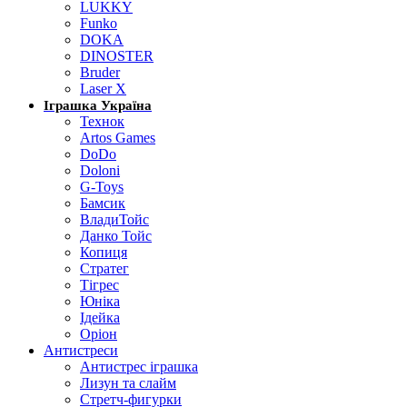
LUKKY
Funko
DOKA
DINOSTER
Bruder
Laser X
Іграшка Україна
Технок
Artos Games
DoDo
Doloni
G-Toys
Бамсик
ВладиТойс
Данко Тойс
Копиця
Стратег
Тігрес
Юніка
Ідейка
Оріон
Антистреси
Антистрес іграшка
Лизун та слайм
Стретч-фигурки