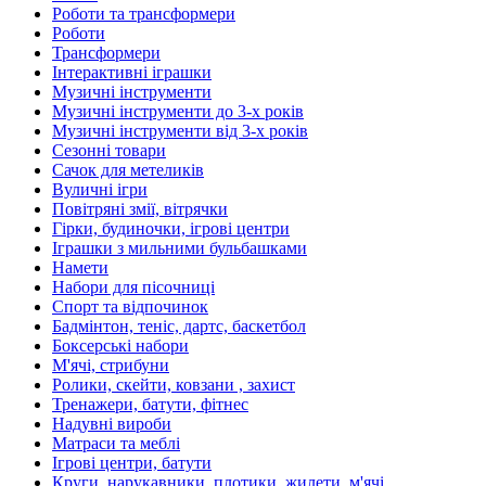
Роботи та трансформери
Роботи
Трансформери
Інтерактивні іграшки
Музичні інструменти
Музичні інструменти до 3-х років
Музичні інструменти від 3-х років
Сезонні товари
Сачок для метеликів
Вуличні ігри
Повітряні змії, вітрячки
Гірки, будиночки, ігрові центри
Іграшки з мильними бульбашками
Намети
Набори для пісочниці
Спорт та відпочинок
Бадмінтон, теніс, дартс, баскетбол
Боксерські набори
М'ячі, стрибуни
Ролики, скейти, ковзани , захист
Тренажери, батути, фітнес
Надувні вироби
Матраси та меблі
Ігрові центри, батути
Круги, нарукавники, плотики, жилети, м'ячі