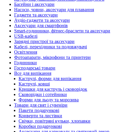
Басейни і аксесуари
Насоси, човни, аксесуари для плавання
Гаджети та аксесуари
Аудіо-гаджети та аксесуари
Аксесуари для смартфонів
Smart-годинники, фітнес-браслети та аксесуари
USB-кабелі
Зарядні пристрої та аксесуари
Кабелі, перехідники та подовжувачі
Освітлення
Фотоапарати, мікрофони та принтери
Годинники
Господарські товари
Все для випікання
Каструлі, форми для випікання
Каструлі, ковші
Кришки для каструль і сковорідок
Сковорідки і сотейники
Форми для льоду та морозива
Товари для свят і сувеніри
Пакети подарункові
Конверти та листівки
Свічки, повітряні кульки, хлопавки
Коробки подарункові
Аксесуари для карнавалу та святковий декор