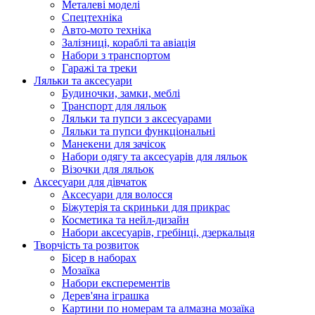
Металеві моделі
Спецтехніка
Авто-мото техніка
Залізниці, кораблі та авіація
Набори з транспортом
Гаражі та треки
Ляльки та аксесуари
Будиночки, замки, меблі
Транспорт для ляльок
Ляльки та пупси з аксесуарами
Ляльки та пупси функціональні
Манекени для зачісок
Набори одягу та аксесуарів для ляльок
Візочки для ляльок
Аксесуари для дівчаток
Аксесуари для волосся
Біжутерія та скриньки для прикрас
Косметика та нейл-дизайн
Набори аксесуарів, гребінці, дзеркальця
Творчість та розвиток
Бісер в наборах
Мозаїка
Набори експерементів
Дерев'яна іграшка
Картини по номерам та алмазна мозаїка