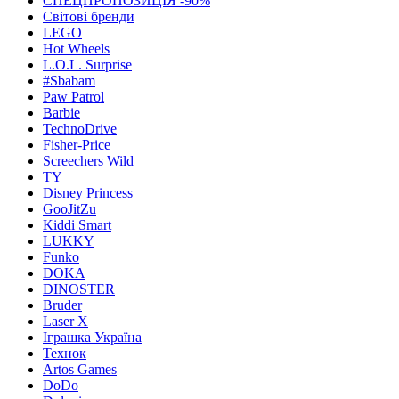
СПЕЦПРОПОЗИЦІЯ -90%
Світові бренди
LEGO
Hot Wheels
L.O.L. Surprise
#Sbabam
Paw Patrol
Barbie
TechnoDrive
Fisher-Price
Screechers Wild
TY
Disney Princess
GooJitZu
Kiddi Smart
LUKKY
Funko
DOKA
DINOSTER
Bruder
Laser X
Іграшка Україна
Технок
Artos Games
DoDo