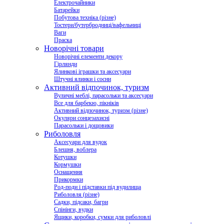
Електрочайники
Батарейки
Побутова техніка (різне)
Тостери/бутербродниці/вафельниці
Ваги
Праска
Новорічні товари
Новорічні елементи декору
Гірлянди
Ялинкові іграшки та аксесуари
Штучні ялинки і сосни
Активний відпочинок, туризм
Вуличні меблі, парасольки та аксесуари
Все для барбекю, пікніків
Активний відпочинок, туризм (різне)
Окуляри сонцезахисні
Парасольки і дощовики
Риболовля
Аксесуари для вудок
Блешня, воблера
Котушки
Кормушки
Оснащення
Прикормки
Род-поди і підставки під вудилища
Риболовля (різне)
Садки, підсаки, багри
Спінінги, вудки
Ящики, коробки, сумки для риболовлі