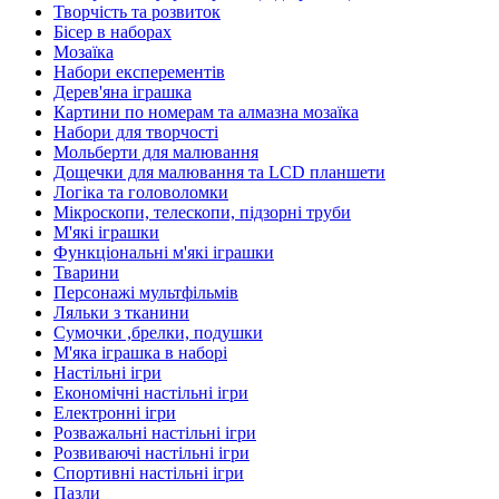
Творчість та розвиток
Бісер в наборах
Мозаїка
Набори експерементів
Дерев'яна іграшка
Картини по номерам та алмазна мозаїка
Набори для творчості
Мольберти для малювання
Дощечки для малювання та LCD планшети
Логіка та головоломки
Мікроскопи, телескопи, підзорні труби
М'які іграшки
Функціональні м'які іграшки
Тварини
Персонажі мультфільмів
Ляльки з тканини
Сумочки ,брелки, подушки
М'яка іграшка в наборі
Настільні ігри
Економічні настільні ігри
Електронні ігри
Розважальні настільні ігри
Розвиваючі настільні ігри
Спортивні настільні ігри
Пазли