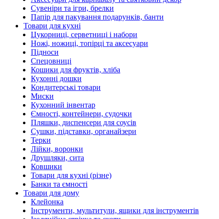
Сувеніри та ігри, брелки
Папір для пакування подарунків, банти
Товари для кухні
Цукорниці, серветниці і набори
Ножі, ножиці, топірці та аксесуари
Підноси
Спецовниці
Кошики для фруктів, хліба
Кухонні дошки
Кондитерські товари
Миски
Кухонний інвентар
Ємності, контейнери, судочки
Пляшки, диспенсери для соусів
Сушки, підставки, органайзери
Терки
Лійки, воронки
Друшляки, сита
Ковшики
Товари для кухні (різне)
Банки та ємності
Товари для дому
Клейонка
Інструменти, мультитули, ящики для інструментів