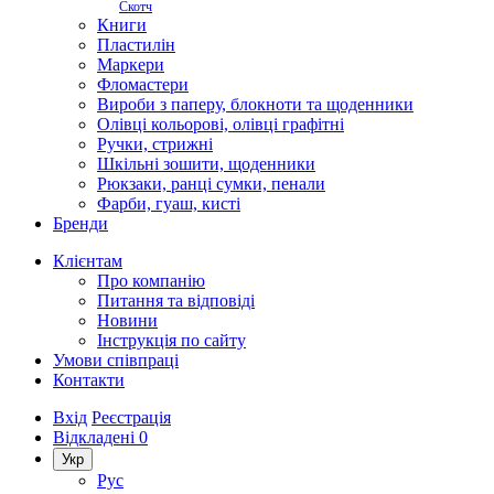
Скотч
Книги
Пластилін
Маркери
Фломастери
Вироби з паперу, блокноти та щоденники
Олівці кольорові, олівці графітні
Ручки, стрижні
Шкільні зошити, щоденники
Рюкзаки, ранці сумки, пенали
Фарби, гуаш, кисті
Бренди
Клієнтам
Про компанію
Питання та відповіді
Новини
Інструкція по сайту
Умови співпраці
Контакти
Вхід
Реєстрація
Відкладені
0
Укр
Рус