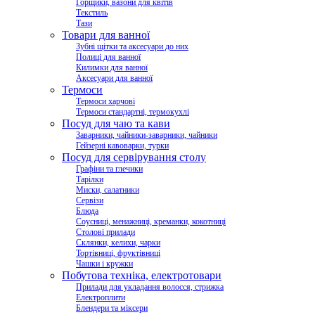
Горщики, вазони для квітів
Текстиль
Тази
Товари для ванної
Зубні щітки та аксесуари до них
Полиці для ванної
Килимки для ванної
Аксесуари для ванної
Термоси
Термоси харчові
Термоси стандартні, термокухлі
Посуд для чаю та кави
Заварники, чайники-заварники, чайники
Гейзерні кавоварки, турки
Посуд для сервірування столу
Графіни та глечики
Тарілки
Миски, салатники
Сервізи
Блюда
Соусниці, менажниці, креманки, кокотниці
Столові прилади
Склянки, келихи, чарки
Тортівниці, фруктівниці
Чашки і кружки
Побутова техніка, електротовари
Прилади для укладання волосся, стрижка
Електроплити
Блендери та міксери