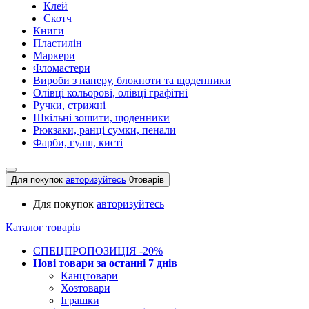
Клей
Скотч
Книги
Пластилін
Маркери
Фломастери
Вироби з паперу, блокноти та щоденники
Олівці кольорові, олівці графітні
Ручки, стрижні
Шкільні зошити, щоденники
Рюкзаки, ранці сумки, пенали
Фарби, гуаш, кисті
Для покупок
авторизуйтесь
0
товарів
Для покупок
авторизуйтесь
Каталог товарів
СПЕЦПРОПОЗИЦІЯ -20%
Нові товари за останнi 7 днiв
Канцтовари
Хозтовари
Іграшки