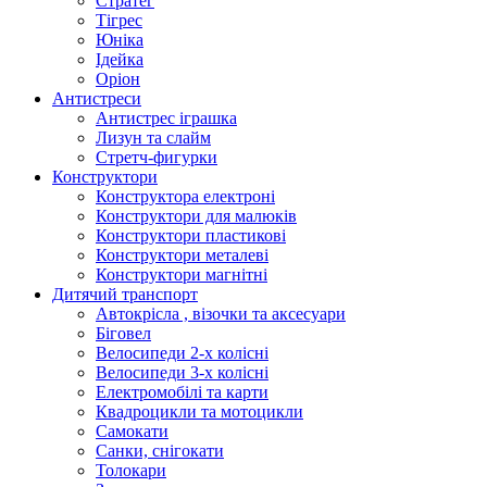
Стратег
Тігрес
Юніка
Ідейка
Оріон
Антистреси
Антистрес іграшка
Лизун та слайм
Стретч-фигурки
Конструктори
Конструктора електроні
Конструктори для малюків
Конструктори пластикові
Конструктори металеві
Конструктори магнітні
Дитячий транспорт
Автокрісла , візочки та аксесуари
Біговел
Велосипеди 2-х колісні
Велосипеди 3-х колісні
Електромобілі та карти
Квадроцикли та мотоцикли
Самокати
Санки, снігокати
Толокари