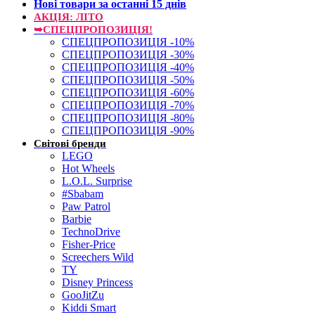
Нові товари за останнi 15 днiв
АКЦІЯ: ЛІТО
➥СПЕЦПРОПОЗИЦІЯ!
СПЕЦПРОПОЗИЦІЯ -10%
СПЕЦПРОПОЗИЦІЯ -30%
СПЕЦПРОПОЗИЦІЯ -40%
СПЕЦПРОПОЗИЦІЯ -50%
СПЕЦПРОПОЗИЦІЯ -60%
СПЕЦПРОПОЗИЦІЯ -70%
СПЕЦПРОПОЗИЦІЯ -80%
СПЕЦПРОПОЗИЦІЯ -90%
Світові бренди
LEGO
Hot Wheels
L.O.L. Surprise
#Sbabam
Paw Patrol
Barbie
TechnoDrive
Fisher-Price
Screechers Wild
TY
Disney Princess
GooJitZu
Kiddi Smart