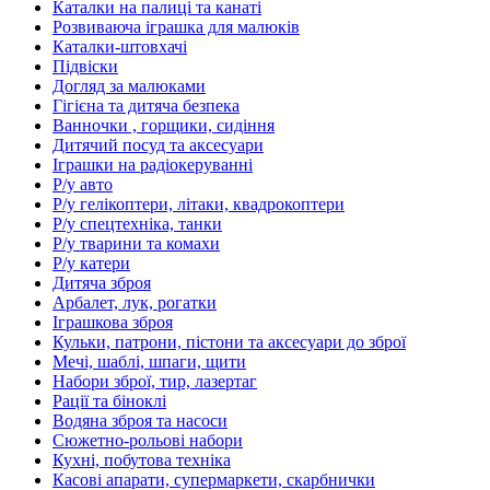
Каталки на палиці та канаті
Розвиваюча іграшка для малюків
Каталки-штовхачі
Підвіски
Догляд за малюками
Гігієна та дитяча безпека
Ванночки , горщики, сидіння
Дитячий посуд та аксесуари
Іграшки на радіокеруванні
Р/у авто
Р/у гелікоптери, літаки, квадрокоптери
Р/у спецтехніка, танки
Р/у тварини та комахи
Р/у катери
Дитяча зброя
Арбалет, лук, рогатки
Іграшкова зброя
Кульки, патрони, пістони та аксесуари до зброї
Мечі, шаблі, шпаги, щити
Набори зброї, тир, лазертаг
Рації та біноклі
Водяна зброя та насоси
Сюжетно-рольові набори
Кухні, побутова техніка
Касові апарати, супермаркети, скарбнички