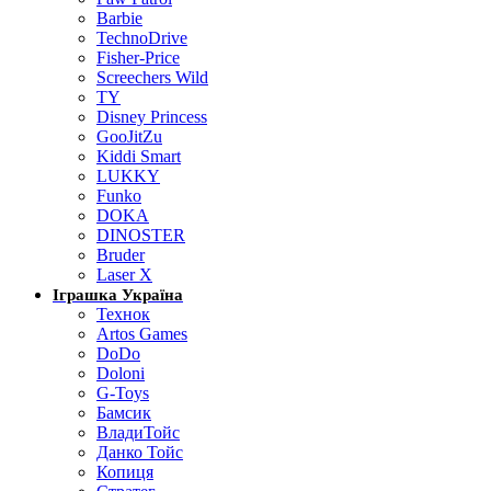
Barbie
TechnoDrive
Fisher-Price
Screechers Wild
TY
Disney Princess
GooJitZu
Kiddi Smart
LUKKY
Funko
DOKA
DINOSTER
Bruder
Laser X
Іграшка Україна
Технок
Artos Games
DoDo
Doloni
G-Toys
Бамсик
ВладиТойс
Данко Тойс
Копиця