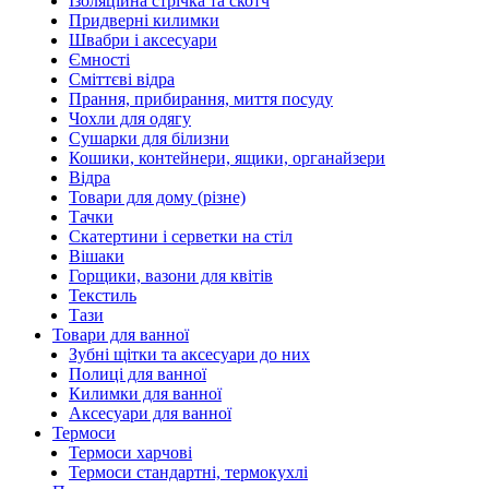
Ізоляційна стрічка та скотч
Придверні килимки
Швабри і аксесуари
Ємності
Сміттєві відра
Прання, прибирання, миття посуду
Чохли для одягу
Сушарки для білизни
Кошики, контейнери, ящики, органайзери
Відра
Товари для дому (різне)
Тачки
Скатертини і серветки на стіл
Вішаки
Горщики, вазони для квітів
Текстиль
Тази
Товари для ванної
Зубні щітки та аксесуари до них
Полиці для ванної
Килимки для ванної
Аксесуари для ванної
Термоси
Термоси харчові
Термоси стандартні, термокухлі