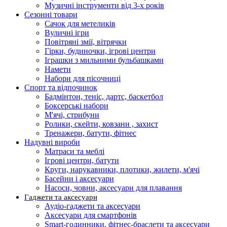
Музичні інструменти від 3-х років
Сезонні товари
Сачок для метеликів
Вуличні ігри
Повітряні змії, вітрячки
Гірки, будиночки, ігрові центри
Іграшки з мильними бульбашками
Намети
Набори для пісочниці
Спорт та відпочинок
Бадмінтон, теніс, дартс, баскетбол
Боксерські набори
М'ячі, стрибуни
Ролики, скейти, ковзани , захист
Тренажери, батути, фітнес
Надувні вироби
Матраси та меблі
Ігрові центри, батути
Круги, нарукавники, плотики, жилети, м'ячі
Басейни і аксесуари
Насоси, човни, аксесуари для плавання
Гаджети та аксесуари
Аудіо-гаджети та аксесуари
Аксесуари для смартфонів
Smart-годинники, фітнес-браслети та аксесуари