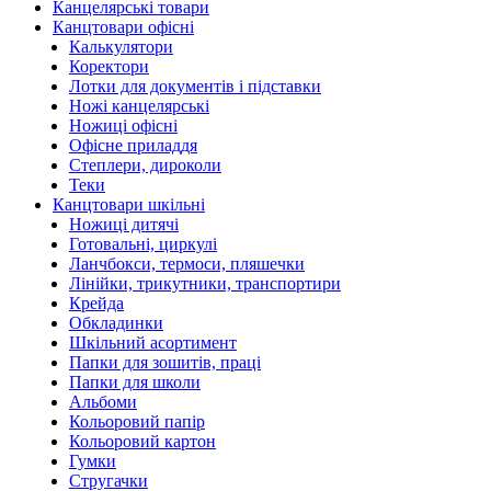
Канцелярські товари
Канцтовари офісні
Калькулятори
Коректори
Лотки для документів і підставки
Ножі канцелярські
Ножиці офісні
Офісне приладдя
Степлери, дироколи
Теки
Канцтовари шкільні
Ножиці дитячі
Готовальні, циркулі
Ланчбокси, термоси, пляшечки
Лінійки, трикутники, транспортири
Крейда
Обкладинки
Шкільний асортимент
Папки для зошитів, праці
Папки для школи
Альбоми
Кольоровий папір
Кольоровий картон
Гумки
Стругачки