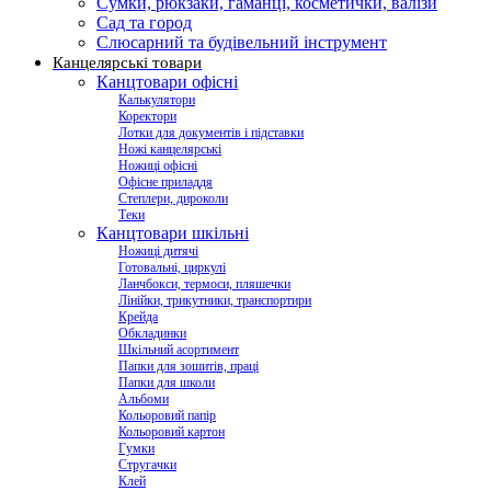
Сумки, рюкзаки, гаманці, косметички, валізи
Сад та город
Слюсарний та будівельний інструмент
Канцелярські товари
Канцтовари офісні
Калькулятори
Коректори
Лотки для документів і підставки
Ножі канцелярські
Ножиці офісні
Офісне приладдя
Степлери, дироколи
Теки
Канцтовари шкільні
Ножиці дитячі
Готовальні, циркулі
Ланчбокси, термоси, пляшечки
Лінійки, трикутники, транспортири
Крейда
Обкладинки
Шкільний асортимент
Папки для зошитів, праці
Папки для школи
Альбоми
Кольоровий папір
Кольоровий картон
Гумки
Стругачки
Клей