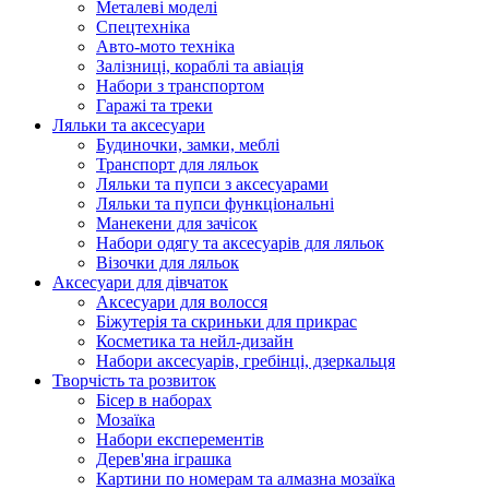
Металеві моделі
Спецтехніка
Авто-мото техніка
Залізниці, кораблі та авіація
Набори з транспортом
Гаражі та треки
Ляльки та аксесуари
Будиночки, замки, меблі
Транспорт для ляльок
Ляльки та пупси з аксесуарами
Ляльки та пупси функціональні
Манекени для зачісок
Набори одягу та аксесуарів для ляльок
Візочки для ляльок
Аксесуари для дівчаток
Аксесуари для волосся
Біжутерія та скриньки для прикрас
Косметика та нейл-дизайн
Набори аксесуарів, гребінці, дзеркальця
Творчість та розвиток
Бісер в наборах
Мозаїка
Набори експерементів
Дерев'яна іграшка
Картини по номерам та алмазна мозаїка