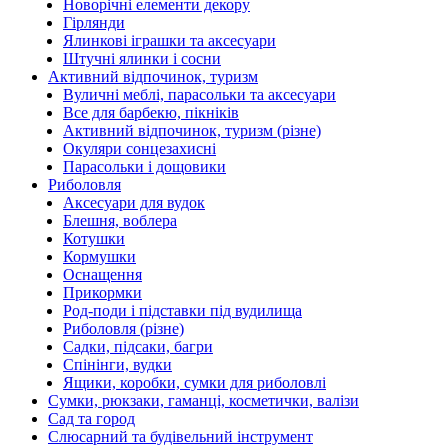
Новорічні елементи декору
Гірлянди
Ялинкові іграшки та аксесуари
Штучні ялинки і сосни
Активний відпочинок, туризм
Вуличні меблі, парасольки та аксесуари
Все для барбекю, пікніків
Активний відпочинок, туризм (різне)
Окуляри сонцезахисні
Парасольки і дощовики
Риболовля
Аксесуари для вудок
Блешня, воблера
Котушки
Кормушки
Оснащення
Прикормки
Род-поди і підставки під вудилища
Риболовля (різне)
Садки, підсаки, багри
Спінінги, вудки
Ящики, коробки, сумки для риболовлі
Сумки, рюкзаки, гаманці, косметички, валізи
Сад та город
Слюсарний та будівельний інструмент