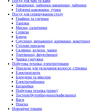
Посуд для чаю та кави
Заварники, чайники-заварники, чайники
Гейзерні кавоварки, турки
Посуд для сервірування столу
Графіни та глечики
Тарілки
Миски, салатники
Сервізи
Блюда
Соусниці, менажниці, креманки, кокотниці
Столові прилади
Склянки, келихи, чарки
Тортівниці, фруктівниці
Чашки і кружки
Побутова техніка, електротовари
Прилади для укладання волосся, стрижка
Електроплити
Блендери та міксери
Електрочайники
Батарейки
Побутова техніка (різне)
Тостери/бутербродниці/вафельниці
Ваги
Праска
Новорічні товари