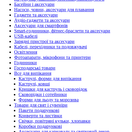
Басейни і аксесуари
Насоси, човни, аксесуари для плавання
Гаджети та аксесуари
Аудіо-гаджети та аксесуари
Аксесуари для смартфонів
Smart-годинники, фітнес-браслети та аксесуари
USB-кабелі
Зарядні пристрої та аксесуари
Кабелі, перехідники та подовжувачі
Освітлення
Фотоапарати, мікрофони та принтери
Годинники
Господарські товари
Все для випікання
Каструлі, форми для випікання
Каструлі, ковші
Кришки для каструль і сковорідок
Сковорідки і сотейники
Форми для льоду та морозива
Товари для свят і сувеніри
Пакети подарункові
Конверти та листівки
Свічки, повітряні кульки, хлопавки
Коробки подарункові
Аксесуари для карнавалу та святковий декор