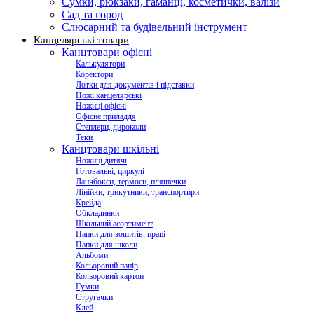
Сумки, рюкзаки, гаманці, косметички, валізи
Сад та город
Слюсарний та будівельний інструмент
Канцелярські товари
Канцтовари офісні
Калькулятори
Коректори
Лотки для документів і підставки
Ножі канцелярські
Ножиці офісні
Офісне приладдя
Степлери, дироколи
Теки
Канцтовари шкільні
Ножиці дитячі
Готовальні, циркулі
Ланчбокси, термоси, пляшечки
Лінійки, трикутники, транспортири
Крейда
Обкладинки
Шкільний асортимент
Папки для зошитів, праці
Папки для школи
Альбоми
Кольоровий папір
Кольоровий картон
Гумки
Стругачки
Клей