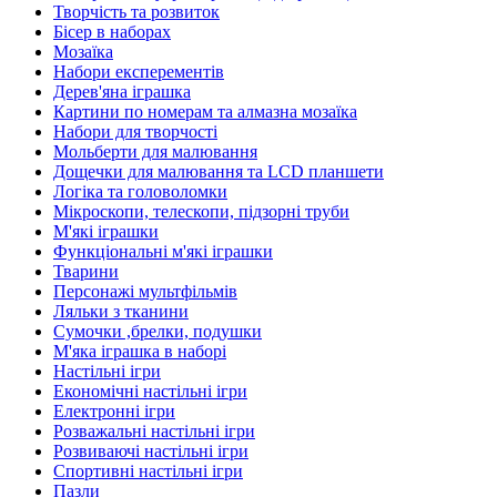
Творчість та розвиток
Бісер в наборах
Мозаїка
Набори експерементів
Дерев'яна іграшка
Картини по номерам та алмазна мозаїка
Набори для творчості
Мольберти для малювання
Дощечки для малювання та LCD планшети
Логіка та головоломки
Мікроскопи, телескопи, підзорні труби
М'які іграшки
Функціональні м'які іграшки
Тварини
Персонажі мультфільмів
Ляльки з тканини
Сумочки ,брелки, подушки
М'яка іграшка в наборі
Настільні ігри
Економічні настільні ігри
Електронні ігри
Розважальні настільні ігри
Розвиваючі настільні ігри
Спортивні настільні ігри
Пазли