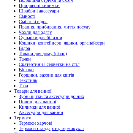
Ізоляційна стрічка та скотч
Придверні килимки
Швабри і аксесуари
Ємності
Сміттєві відра
Прання, прибирання, миття посуду
Чохли для одягу
Сушарки для білизни
Кошики, контейнери, ящики, органайзери
Відра
Товари для дому (різне)
Тачки
Скатертини і серветки на стіл
Вішаки
Горщики, вазони для квітів
Текстиль
Тази
Товари для ванної
Зубні щітки та аксесуари до них
Полиці для ванної
Килимки для ванної
Аксесуари для ванної
Термоси
Термоси харчові
Термоси стандартні, термокухлі