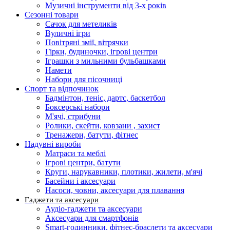
Музичні інструменти від 3-х років
Сезонні товари
Сачок для метеликів
Вуличні ігри
Повітряні змії, вітрячки
Гірки, будиночки, ігрові центри
Іграшки з мильними бульбашками
Намети
Набори для пісочниці
Спорт та відпочинок
Бадмінтон, теніс, дартс, баскетбол
Боксерські набори
М'ячі, стрибуни
Ролики, скейти, ковзани , захист
Тренажери, батути, фітнес
Надувні вироби
Матраси та меблі
Ігрові центри, батути
Круги, нарукавники, плотики, жилети, м'ячі
Басейни і аксесуари
Насоси, човни, аксесуари для плавання
Гаджети та аксесуари
Аудіо-гаджети та аксесуари
Аксесуари для смартфонів
Smart-годинники, фітнес-браслети та аксесуари