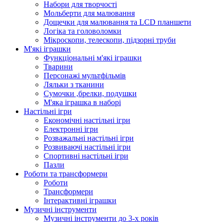
Набори для творчості
Мольберти для малювання
Дощечки для малювання та LCD планшети
Логіка та головоломки
Мікроскопи, телескопи, підзорні труби
М'які іграшки
Функціональні м'які іграшки
Тварини
Персонажі мультфільмів
Ляльки з тканини
Сумочки ,брелки, подушки
М'яка іграшка в наборі
Настільні ігри
Економічні настільні ігри
Електронні ігри
Розважальні настільні ігри
Розвиваючі настільні ігри
Спортивні настільні ігри
Пазли
Роботи та трансформери
Роботи
Трансформери
Інтерактивні іграшки
Музичні інструменти
Музичні інструменти до 3-х років