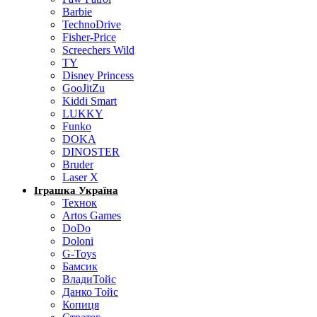
Barbie
TechnoDrive
Fisher-Price
Screechers Wild
TY
Disney Princess
GooJitZu
Kiddi Smart
LUKKY
Funko
DOKA
DINOSTER
Bruder
Laser X
Іграшка Україна
Технок
Artos Games
DoDo
Doloni
G-Toys
Бамсик
ВладиТойс
Данко Тойс
Копиця