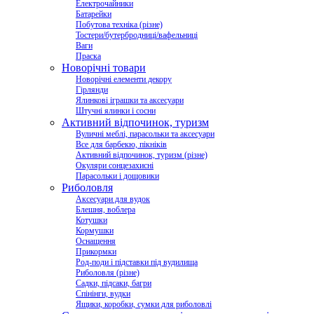
Електрочайники
Батарейки
Побутова техніка (різне)
Тостери/бутербродниці/вафельниці
Ваги
Праска
Новорічні товари
Новорічні елементи декору
Гірлянди
Ялинкові іграшки та аксесуари
Штучні ялинки і сосни
Активний відпочинок, туризм
Вуличні меблі, парасольки та аксесуари
Все для барбекю, пікніків
Активний відпочинок, туризм (різне)
Окуляри сонцезахисні
Парасольки і дощовики
Риболовля
Аксесуари для вудок
Блешня, воблера
Котушки
Кормушки
Оснащення
Прикормки
Род-поди і підставки під вудилища
Риболовля (різне)
Садки, підсаки, багри
Спінінги, вудки
Ящики, коробки, сумки для риболовлі