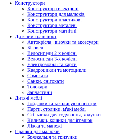
Конструктори
Конструктора електроні
Конструктори для малюків
Конструктори пластикові
Конструктори металеві
Конструктори магнітні
Дитячий транспорт
Автокрісла , візочки та аксесуари
Біговел
Велосипеди 2-х колісні
Велосипеди 3-х колісні
Електромобілі та карти
Квадроцикли та мотоцикли
Самокати
Санки, снігокати
Толокари
Запчастини
Дитячі меблі
Гойдалки та заколисуючі центри
Парти, столики, м'які меблі
Стільчики для годування, ходунки
Килимки, кошики для іграшок
Ліжка та манежі
Іграшки для малюків
Брязкальця та гризунки