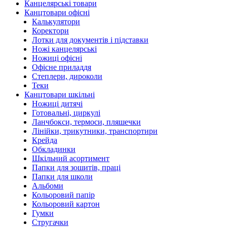
Канцелярські товари
Канцтовари офісні
Калькулятори
Коректори
Лотки для документів і підставки
Ножі канцелярські
Ножиці офісні
Офісне приладдя
Степлери, дироколи
Теки
Канцтовари шкільні
Ножиці дитячі
Готовальні, циркулі
Ланчбокси, термоси, пляшечки
Лінійки, трикутники, транспортири
Крейда
Обкладинки
Шкільний асортимент
Папки для зошитів, праці
Папки для школи
Альбоми
Кольоровий папір
Кольоровий картон
Гумки
Стругачки