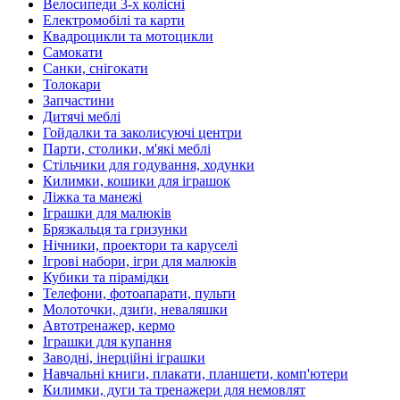
Велосипеди 3-х колісні
Електромобілі та карти
Квадроцикли та мотоцикли
Самокати
Санки, снігокати
Толокари
Запчастини
Дитячі меблі
Гойдалки та заколисуючі центри
Парти, столики, м'які меблі
Стільчики для годування, ходунки
Килимки, кошики для іграшок
Ліжка та манежі
Іграшки для малюків
Брязкальця та гризунки
Нічники, проектори та каруселі
Ігрові набори, ігри для малюків
Кубики та пірамідки
Телефони, фотоапарати, пульти
Молоточки, дзиґи, неваляшки
Автотренажер, кермо
Іграшки для купання
Заводні, інерційні іграшки
Навчальні книги, плакати, планшети, комп'ютери
Килимки, дуги та тренажери для немовлят