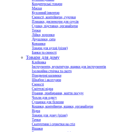
Кондитерські товари
Миски
Кухонний інвентар
Ємності, контейнери, судочки
Пляшки, диспенсери для соусів
Сушки, підставки, органайзери
Терки
Лійки, воронки
Друшляки, сита
Ковшики
Товари для кухні (різне)
Банки та ємності
Товари для дому
Клейонка
Інструменти, мультитули, ящики для інструментів
Ізоляційна стрічка та скотч
Придверні килимки
Швабри і аксесуари
Ємності
Сміттєві відра
Прання, прибирання, миття посуду
Чохли для одягу
Сушарки для білизни
Кошики, контейнери, ящики, органайзери
Відра
Товари для дому (різне)
Тачки
Скатертини і серветки на стіл
Вішаки