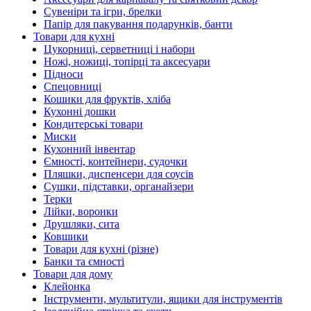
Сувеніри та ігри, брелки
Папір для пакування подарунків, банти
Товари для кухні
Цукорниці, серветниці і набори
Ножі, ножиці, топірці та аксесуари
Підноси
Спецовниці
Кошики для фруктів, хліба
Кухонні дошки
Кондитерські товари
Миски
Кухонний інвентар
Ємності, контейнери, судочки
Пляшки, диспенсери для соусів
Сушки, підставки, органайзери
Терки
Лійки, воронки
Друшляки, сита
Ковшики
Товари для кухні (різне)
Банки та ємності
Товари для дому
Клейонка
Інструменти, мультитули, ящики для інструментів