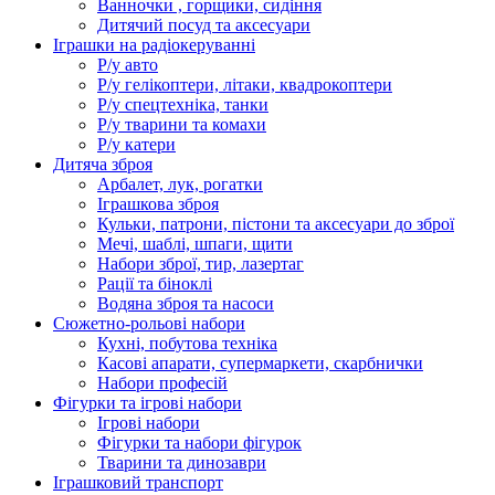
Ванночки , горщики, сидіння
Дитячий посуд та аксесуари
Іграшки на радіокеруванні
Р/у авто
Р/у гелікоптери, літаки, квадрокоптери
Р/у спецтехніка, танки
Р/у тварини та комахи
Р/у катери
Дитяча зброя
Арбалет, лук, рогатки
Іграшкова зброя
Кульки, патрони, пістони та аксесуари до зброї
Мечі, шаблі, шпаги, щити
Набори зброї, тир, лазертаг
Рації та біноклі
Водяна зброя та насоси
Сюжетно-рольові набори
Кухні, побутова техніка
Касові апарати, супермаркети, скарбнички
Набори професій
Фігурки та ігрові набори
Ігрові набори
Фігурки та набори фігурок
Тварини та динозаври
Іграшковий транспорт