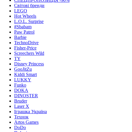
СПЕЦПРОПОЗИЦІЯ -90%
Світові бренди
LEGO
Hot Wheels
L.O.L. Surprise
#Sbabam
Paw Patrol
Barbie
TechnoDrive
Fisher-Price
Screechers Wild
TY
Disney Princess
GooJitZu
Kiddi Smart
LUKKY
Funko
DOKA
DINOSTER
Bruder
Laser X
Іграшка Україна
Технок
Artos Games
DoDo