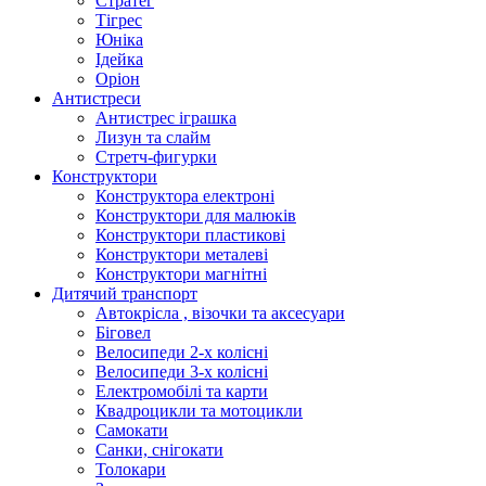
Стратег
Тігрес
Юніка
Ідейка
Оріон
Антистреси
Антистрес іграшка
Лизун та слайм
Стретч-фигурки
Конструктори
Конструктора електроні
Конструктори для малюків
Конструктори пластикові
Конструктори металеві
Конструктори магнітні
Дитячий транспорт
Автокрісла , візочки та аксесуари
Біговел
Велосипеди 2-х колісні
Велосипеди 3-х колісні
Електромобілі та карти
Квадроцикли та мотоцикли
Самокати
Санки, снігокати
Толокари