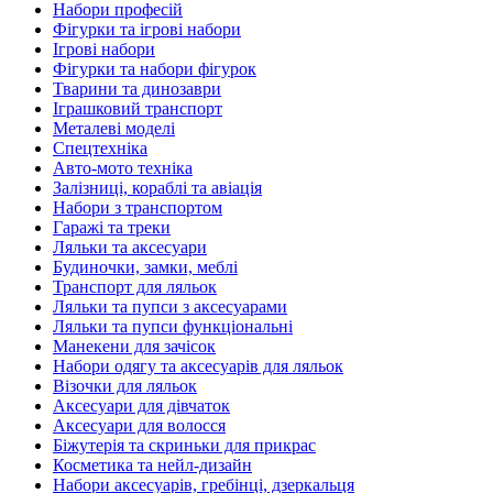
Набори професій
Фігурки та ігрові набори
Ігрові набори
Фігурки та набори фігурок
Тварини та динозаври
Іграшковий транспорт
Металеві моделі
Спецтехніка
Авто-мото техніка
Залізниці, кораблі та авіація
Набори з транспортом
Гаражі та треки
Ляльки та аксесуари
Будиночки, замки, меблі
Транспорт для ляльок
Ляльки та пупси з аксесуарами
Ляльки та пупси функціональні
Манекени для зачісок
Набори одягу та аксесуарів для ляльок
Візочки для ляльок
Аксесуари для дівчаток
Аксесуари для волосся
Біжутерія та скриньки для прикрас
Косметика та нейл-дизайн
Набори аксесуарів, гребінці, дзеркальця