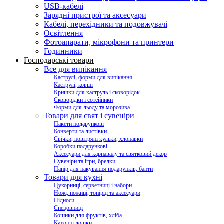
USB-кабелі
Зарядні пристрої та аксесуари
Кабелі, перехідники та подовжувачі
Освітлення
Фотоапарати, мікрофони та принтери
Годинники
Господарські товари
Все для випікання
Каструлі, форми для випікання
Каструлі, ковші
Кришки для каструль і сковорідок
Сковорідки і сотейники
Форми для льоду та морозива
Товари для свят і сувеніри
Пакети подарункові
Конверти та листівки
Свічки, повітряні кульки, хлопавки
Коробки подарункові
Аксесуари для карнавалу та святковий декор
Сувеніри та ігри, брелки
Папір для пакування подарунків, банти
Товари для кухні
Цукорниці, серветниці і набори
Ножі, ножиці, топірці та аксесуари
Підноси
Спецовниці
Кошики для фруктів, хліба
Кухонні дошки