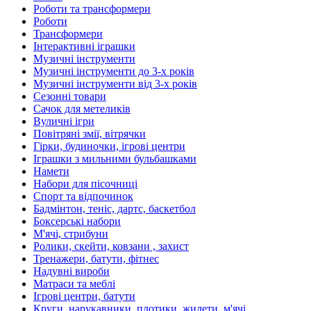
Роботи та трансформери
Роботи
Трансформери
Інтерактивні іграшки
Музичні інструменти
Музичні інструменти до 3-х років
Музичні інструменти від 3-х років
Сезонні товари
Сачок для метеликів
Вуличні ігри
Повітряні змії, вітрячки
Гірки, будиночки, ігрові центри
Іграшки з мильними бульбашками
Намети
Набори для пісочниці
Спорт та відпочинок
Бадмінтон, теніс, дартс, баскетбол
Боксерські набори
М'ячі, стрибуни
Ролики, скейти, ковзани , захист
Тренажери, батути, фітнес
Надувні вироби
Матраси та меблі
Ігрові центри, батути
Круги, нарукавники, плотики, жилети, м'ячі