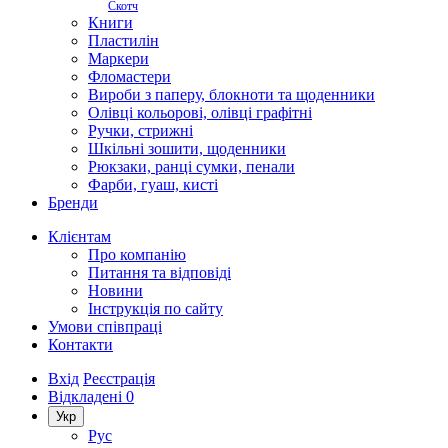
Скотч
Книги
Пластилін
Маркери
Фломастери
Вироби з паперу, блокноти та щоденники
Олівці кольорові, олівці графітні
Ручки, стрижні
Шкільні зошити, щоденники
Рюкзаки, ранці сумки, пенали
Фарби, гуаш, кисті
Бренди
Клієнтам
Про компанію
Питання та відповіді
Новини
Інструкція по сайту
Умови співпраці
Контакти
Вхід
Реєстрація
Відкладені
0
Укр
Рус