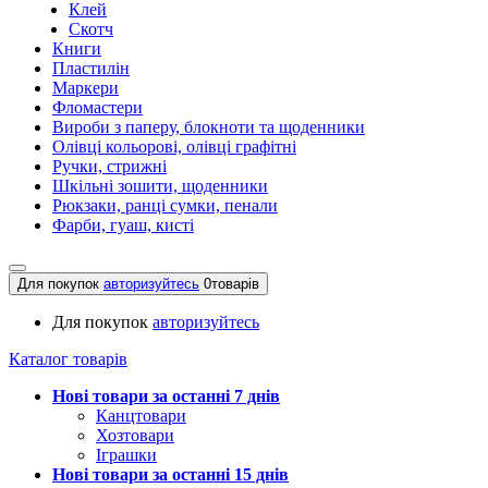
Клей
Скотч
Книги
Пластилін
Маркери
Фломастери
Вироби з паперу, блокноти та щоденники
Олівці кольорові, олівці графітні
Ручки, стрижні
Шкільні зошити, щоденники
Рюкзаки, ранці сумки, пенали
Фарби, гуаш, кисті
Для покупок
авторизуйтесь
0
товарів
Для покупок
авторизуйтесь
Каталог товарів
Нові товари за останнi 7 днiв
Канцтовари
Хозтовари
Іграшки
Нові товари за останнi 15 днiв