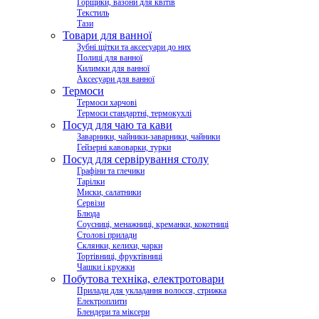
Горщики, вазони для квітів
Текстиль
Тази
Товари для ванної
Зубні щітки та аксесуари до них
Полиці для ванної
Килимки для ванної
Аксесуари для ванної
Термоси
Термоси харчові
Термоси стандартні, термокухлі
Посуд для чаю та кави
Заварники, чайники-заварники, чайники
Гейзерні кавоварки, турки
Посуд для сервірування столу
Графіни та глечики
Тарілки
Миски, салатники
Сервізи
Блюда
Соусниці, менажниці, креманки, кокотниці
Столові прилади
Склянки, келихи, чарки
Тортівниці, фруктівниці
Чашки і кружки
Побутова техніка, електротовари
Прилади для укладання волосся, стрижка
Електроплити
Блендери та міксери