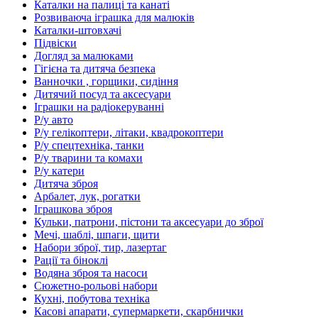
Каталки на палиці та канаті
Розвиваюча іграшка для малюків
Каталки-штовхачі
Підвіски
Догляд за малюками
Гігієна та дитяча безпека
Ванночки , горщики, сидіння
Дитячий посуд та аксесуари
Іграшки на радіокеруванні
Р/у авто
Р/у гелікоптери, літаки, квадрокоптери
Р/у спецтехніка, танки
Р/у тварини та комахи
Р/у катери
Дитяча зброя
Арбалет, лук, рогатки
Іграшкова зброя
Кульки, патрони, пістони та аксесуари до зброї
Мечі, шаблі, шпаги, щити
Набори зброї, тир, лазертаг
Рації та біноклі
Водяна зброя та насоси
Сюжетно-рольові набори
Кухні, побутова техніка
Касові апарати, супермаркети, скарбнички