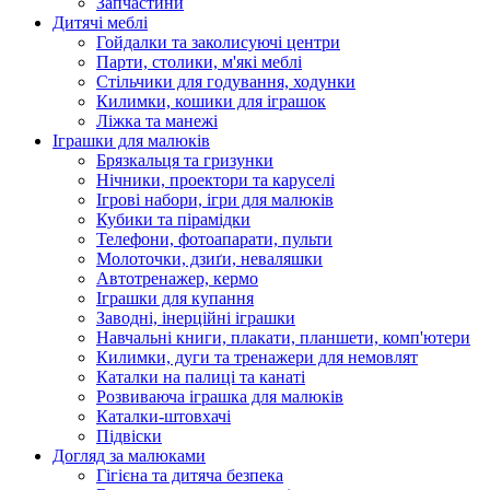
Запчастини
Дитячі меблі
Гойдалки та заколисуючі центри
Парти, столики, м'які меблі
Стільчики для годування, ходунки
Килимки, кошики для іграшок
Ліжка та манежі
Іграшки для малюків
Брязкальця та гризунки
Нічники, проектори та каруселі
Ігрові набори, ігри для малюків
Кубики та пірамідки
Телефони, фотоапарати, пульти
Молоточки, дзиґи, неваляшки
Автотренажер, кермо
Іграшки для купання
Заводні, інерційні іграшки
Навчальні книги, плакати, планшети, комп'ютери
Килимки, дуги та тренажери для немовлят
Каталки на палиці та канаті
Розвиваюча іграшка для малюків
Каталки-штовхачі
Підвіски
Догляд за малюками
Гігієна та дитяча безпека