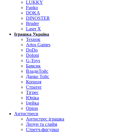
LUKKY
Funko
DOKA
DINOSTER
Bruder
Laser X
Іграшка Україна
Технок
Artos Games
DoDo
Doloni
G-Toys
Бамсик
ВладиТойс
Данко Тойс
Копиця
Стратег
Тігрес
Юніка
Ідейка
Оріон
Антистреси
Антистрес іграшка
Лизун та слайм
Стретч-фигурки