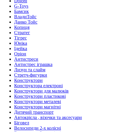
Doloni
G-Toys
Бамсик
ВладиТойс
Данко Тойс
Копиця
Стратег
Тігрес
Юніка
Ідейка
Оріон
Антистреси
Антистрес іграшка
Лизун та слайм
Стретч-фигурки
Конструктори
Конструктора електроні
Конструктори для малюків
Конструктори пластикові
Конструктори металеві
Конструктори магнітні
Дитячий транспорт
Автокрісла , візочки та аксесуари
Біговел
Велосипеди 2-х колісні