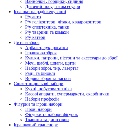
Ванночки , горщики, сидіння
Дитячий посуд та аксесуари
Іграшки на радіокеруванні
Р/у авто
Р/у гелікоптери, літаки, квадрокоптери
Р/у спецтехніка, танки
Р/у тварини та комахи
Р/у катери
Дитяча зброя
Арбалет, лук, рогатки
Іграшкова зброя
Кульки, патрони, пістони та аксесуари до зброї
Мечі, шаблі, шпаги, щити
Набори зброї, тир, лазертаг
Рації та біноклі
Водяна зброя та насоси
Сюжетно-рольові набори
Кухні, побутова техніка
Касові апарати, супермаркети, скарбнички
Набори професій
Фігурки та ігрові набори
Ігрові набори
Фігурки та набори фігурок
Тварини та динозаври
Іграшковий транспорт