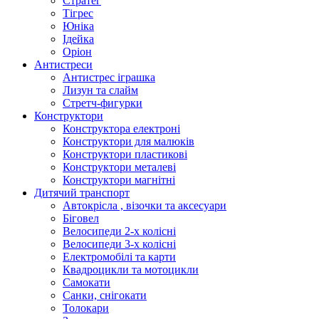
Стратег
Тігрес
Юніка
Ідейка
Оріон
Антистреси
Антистрес іграшка
Лизун та слайм
Стретч-фигурки
Конструктори
Конструктора електроні
Конструктори для малюків
Конструктори пластикові
Конструктори металеві
Конструктори магнітні
Дитячий транспорт
Автокрісла , візочки та аксесуари
Біговел
Велосипеди 2-х колісні
Велосипеди 3-х колісні
Електромобілі та карти
Квадроцикли та мотоцикли
Самокати
Санки, снігокати
Толокари