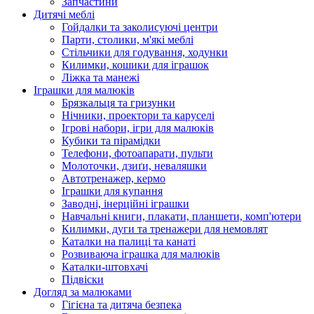
Запчастини
Дитячі меблі
Гойдалки та заколисуючі центри
Парти, столики, м'які меблі
Стільчики для годування, ходунки
Килимки, кошики для іграшок
Ліжка та манежі
Іграшки для малюків
Брязкальця та гризунки
Нічники, проектори та каруселі
Ігрові набори, ігри для малюків
Кубики та пірамідки
Телефони, фотоапарати, пульти
Молоточки, дзиґи, неваляшки
Автотренажер, кермо
Іграшки для купання
Заводні, інерційні іграшки
Навчальні книги, плакати, планшети, комп'ютери
Килимки, дуги та тренажери для немовлят
Каталки на палиці та канаті
Розвиваюча іграшка для малюків
Каталки-штовхачі
Підвіски
Догляд за малюками
Гігієна та дитяча безпека