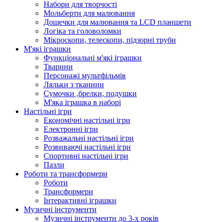
Набори для творчості
Мольберти для малювання
Дощечки для малювання та LCD планшети
Логіка та головоломки
Мікроскопи, телескопи, підзорні труби
М'які іграшки
Функціональні м'які іграшки
Тварини
Персонажі мультфільмів
Ляльки з тканини
Сумочки ,брелки, подушки
М'яка іграшка в наборі
Настільні ігри
Економічні настільні ігри
Електронні ігри
Розважальні настільні ігри
Розвиваючі настільні ігри
Спортивні настільні ігри
Пазли
Роботи та трансформери
Роботи
Трансформери
Інтерактивні іграшки
Музичні інструменти
Музичні інструменти до 3-х років