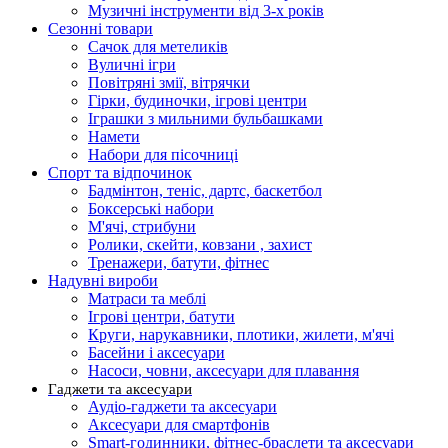
Музичні інструменти від 3-х років
Сезонні товари
Сачок для метеликів
Вуличні ігри
Повітряні змії, вітрячки
Гірки, будиночки, ігрові центри
Іграшки з мильними бульбашками
Намети
Набори для пісочниці
Спорт та відпочинок
Бадмінтон, теніс, дартс, баскетбол
Боксерські набори
М'ячі, стрибуни
Ролики, скейти, ковзани , захист
Тренажери, батути, фітнес
Надувні вироби
Матраси та меблі
Ігрові центри, батути
Круги, нарукавники, плотики, жилети, м'ячі
Басейни і аксесуари
Насоси, човни, аксесуари для плавання
Гаджети та аксесуари
Аудіо-гаджети та аксесуари
Аксесуари для смартфонів
Smart-годинники, фітнес-браслети та аксесуари