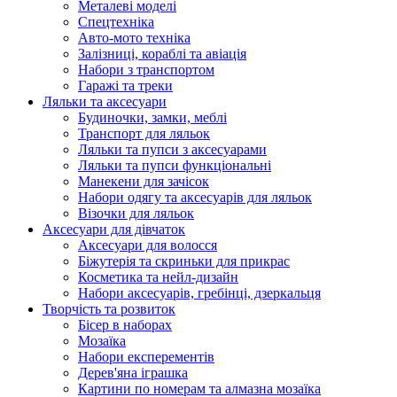
Металеві моделі
Спецтехніка
Авто-мото техніка
Залізниці, кораблі та авіація
Набори з транспортом
Гаражі та треки
Ляльки та аксесуари
Будиночки, замки, меблі
Транспорт для ляльок
Ляльки та пупси з аксесуарами
Ляльки та пупси функціональні
Манекени для зачісок
Набори одягу та аксесуарів для ляльок
Візочки для ляльок
Аксесуари для дівчаток
Аксесуари для волосся
Біжутерія та скриньки для прикрас
Косметика та нейл-дизайн
Набори аксесуарів, гребінці, дзеркальця
Творчість та розвиток
Бісер в наборах
Мозаїка
Набори експерементів
Дерев'яна іграшка
Картини по номерам та алмазна мозаїка