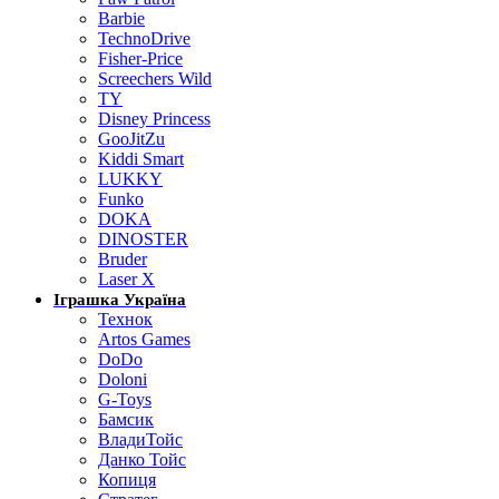
Barbie
TechnoDrive
Fisher-Price
Screechers Wild
TY
Disney Princess
GooJitZu
Kiddi Smart
LUKKY
Funko
DOKA
DINOSTER
Bruder
Laser X
Іграшка Україна
Технок
Artos Games
DoDo
Doloni
G-Toys
Бамсик
ВладиТойс
Данко Тойс
Копиця