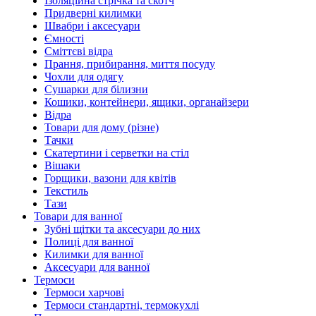
Ізоляційна стрічка та скотч
Придверні килимки
Швабри і аксесуари
Ємності
Сміттєві відра
Прання, прибирання, миття посуду
Чохли для одягу
Сушарки для білизни
Кошики, контейнери, ящики, органайзери
Відра
Товари для дому (різне)
Тачки
Скатертини і серветки на стіл
Вішаки
Горщики, вазони для квітів
Текстиль
Тази
Товари для ванної
Зубні щітки та аксесуари до них
Полиці для ванної
Килимки для ванної
Аксесуари для ванної
Термоси
Термоси харчові
Термоси стандартні, термокухлі