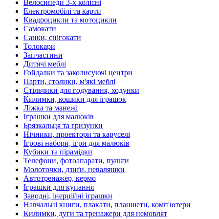
Велосипеди 3-х колісні
Електромобілі та карти
Квадроцикли та мотоцикли
Самокати
Санки, снігокати
Толокари
Запчастини
Дитячі меблі
Гойдалки та заколисуючі центри
Парти, столики, м'які меблі
Стільчики для годування, ходунки
Килимки, кошики для іграшок
Ліжка та манежі
Іграшки для малюків
Брязкальця та гризунки
Нічники, проектори та каруселі
Ігрові набори, ігри для малюків
Кубики та пірамідки
Телефони, фотоапарати, пульти
Молоточки, дзиґи, неваляшки
Автотренажер, кермо
Іграшки для купання
Заводні, інерційні іграшки
Навчальні книги, плакати, планшети, комп'ютери
Килимки, дуги та тренажери для немовлят