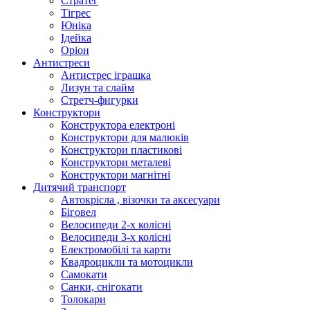
Стратег
Тігрес
Юніка
Ідейка
Оріон
Антистреси
Антистрес іграшка
Лизун та слайм
Стретч-фигурки
Конструктори
Конструктора електроні
Конструктори для малюків
Конструктори пластикові
Конструктори металеві
Конструктори магнітні
Дитячий транспорт
Автокрісла , візочки та аксесуари
Біговел
Велосипеди 2-х колісні
Велосипеди 3-х колісні
Електромобілі та карти
Квадроцикли та мотоцикли
Самокати
Санки, снігокати
Толокари