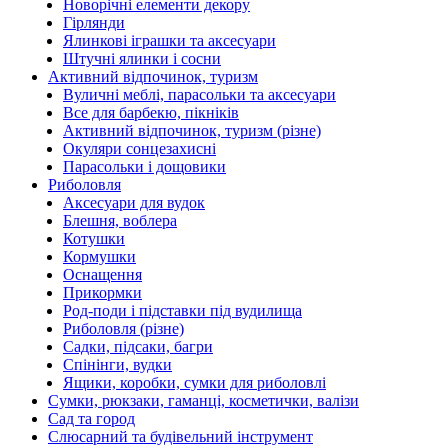
Новорічні елементи декору
Гірлянди
Ялинкові іграшки та аксесуари
Штучні ялинки і сосни
Активний відпочинок, туризм
Вуличні меблі, парасольки та аксесуари
Все для барбекю, пікніків
Активний відпочинок, туризм (різне)
Окуляри сонцезахисні
Парасольки і дощовики
Риболовля
Аксесуари для вудок
Блешня, воблера
Котушки
Кормушки
Оснащення
Прикормки
Род-поди і підставки під вудилища
Риболовля (різне)
Садки, підсаки, багри
Спінінги, вудки
Ящики, коробки, сумки для риболовлі
Сумки, рюкзаки, гаманці, косметички, валізи
Сад та город
Слюсарний та будівельний інструмент