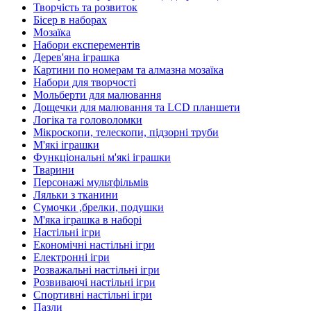
Творчість та розвиток
Бісер в наборах
Мозаїка
Набори експерементів
Дерев'яна іграшка
Картини по номерам та алмазна мозаїка
Набори для творчості
Мольберти для малювання
Дощечки для малювання та LCD планшети
Логіка та головоломки
Мікроскопи, телескопи, підзорні труби
М'які іграшки
Функціональні м'які іграшки
Тварини
Персонажі мультфільмів
Ляльки з тканини
Сумочки ,брелки, подушки
М'яка іграшка в наборі
Настільні ігри
Економічні настільні ігри
Електронні ігри
Розважальні настільні ігри
Розвиваючі настільні ігри
Спортивні настільні ігри
Пазли