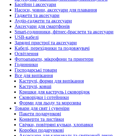
Басейни і аксесуари
Насоси, човни, аксесуари для плавання
Гаджети та аксесуари
Аудіо-гаджети та аксесуари
Аксесуари для смартфонів
Smart-годинники, фітнес-браслети та аксесуари
USB-кабелі
Зарядні пристрої та аксесуари
Кабелі, перехідники та подовжувачі
Освітлення
Фотоапарати, мікрофони та принтери
Годинники
Господарські товари
Все для випікання
Каструлі, форми для випікання
Каструлі, ковші
Кришки для каструль і сковорідок
Сковорідки і сотейники
Форми для льоду та морозива
Товари для свят і сувеніри
Пакети подарункові
Конверти та листівки
Свічки, повітряні кульки, хлопавки
Коробки подарункові
Аксесуари для карнавалу та святковий декор