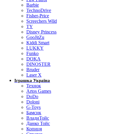
Barbie
TechnoDrive
Fisher-Price
Screechers Wild
TY
Disney Princess
GooJitZu
Kiddi Smart
LUKKY
Funko
DOKA
DINOSTER
Bruder
Laser X
Іграшка Україна
Технок
Artos Games
DoDo
Doloni
G-Toys
Бамсик
ВладиТойс
Данко Тойс
Копиця