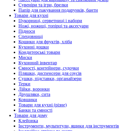
Сувеніри та ігри, брелки
Папір для пакування подарунків, банти
Товари для кухні
Цукорниці, серветниці і набори
Ножі, ножиці, топірці та аксесуари
Підноси
Спецовниці
Кошики для фруктів, хліба
Кухонні дошки
Кондитерські товари
Миски
Кухонний інвентар
Ємності, контейнери, судочки
Пляшки, диспенсери для соусів
Сушки, підставки, органайзери
Терки
Лійки, воронки
Друшляки, сита
Ковшики
Товари для кухні (різне)
Банки та ємності
Товари для дому
Клейонка
Інструменти, мультитули, ящики для інструментів