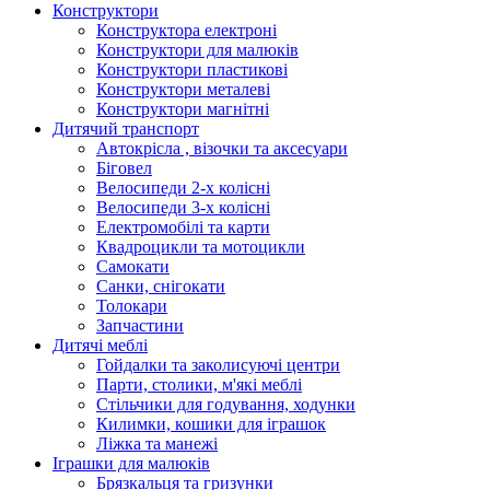
Конструктори
Конструктора електроні
Конструктори для малюків
Конструктори пластикові
Конструктори металеві
Конструктори магнітні
Дитячий транспорт
Автокрісла , візочки та аксесуари
Біговел
Велосипеди 2-х колісні
Велосипеди 3-х колісні
Електромобілі та карти
Квадроцикли та мотоцикли
Самокати
Санки, снігокати
Толокари
Запчастини
Дитячі меблі
Гойдалки та заколисуючі центри
Парти, столики, м'які меблі
Стільчики для годування, ходунки
Килимки, кошики для іграшок
Ліжка та манежі
Іграшки для малюків
Брязкальця та гризунки