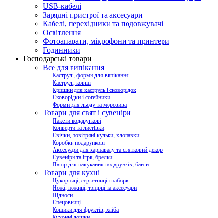
USB-кабелі
Зарядні пристрої та аксесуари
Кабелі, перехідники та подовжувачі
Освітлення
Фотоапарати, мікрофони та принтери
Годинники
Господарські товари
Все для випікання
Каструлі, форми для випікання
Каструлі, ковші
Кришки для каструль і сковорідок
Сковорідки і сотейники
Форми для льоду та морозива
Товари для свят і сувеніри
Пакети подарункові
Конверти та листівки
Свічки, повітряні кульки, хлопавки
Коробки подарункові
Аксесуари для карнавалу та святковий декор
Сувеніри та ігри, брелки
Папір для пакування подарунків, банти
Товари для кухні
Цукорниці, серветниці і набори
Ножі, ножиці, топірці та аксесуари
Підноси
Спецовниці
Кошики для фруктів, хліба
Кухонні дошки