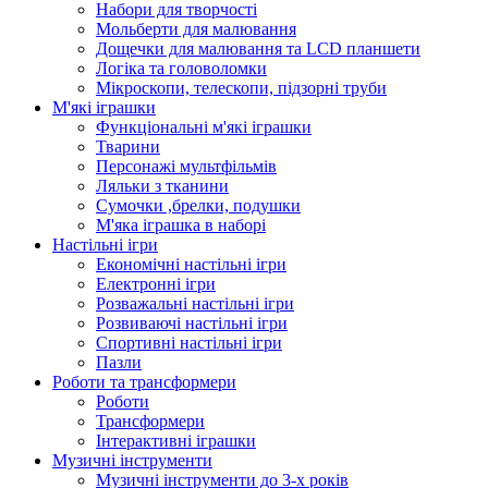
Набори для творчості
Мольберти для малювання
Дощечки для малювання та LCD планшети
Логіка та головоломки
Мікроскопи, телескопи, підзорні труби
М'які іграшки
Функціональні м'які іграшки
Тварини
Персонажі мультфільмів
Ляльки з тканини
Сумочки ,брелки, подушки
М'яка іграшка в наборі
Настільні ігри
Економічні настільні ігри
Електронні ігри
Розважальні настільні ігри
Розвиваючі настільні ігри
Спортивні настільні ігри
Пазли
Роботи та трансформери
Роботи
Трансформери
Інтерактивні іграшки
Музичні інструменти
Музичні інструменти до 3-х років