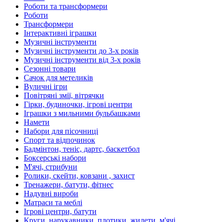
Роботи та трансформери
Роботи
Трансформери
Інтерактивні іграшки
Музичні інструменти
Музичні інструменти до 3-х років
Музичні інструменти від 3-х років
Сезонні товари
Сачок для метеликів
Вуличні ігри
Повітряні змії, вітрячки
Гірки, будиночки, ігрові центри
Іграшки з мильними бульбашками
Намети
Набори для пісочниці
Спорт та відпочинок
Бадмінтон, теніс, дартс, баскетбол
Боксерські набори
М'ячі, стрибуни
Ролики, скейти, ковзани , захист
Тренажери, батути, фітнес
Надувні вироби
Матраси та меблі
Ігрові центри, батути
Круги, нарукавники, плотики, жилети, м'ячі