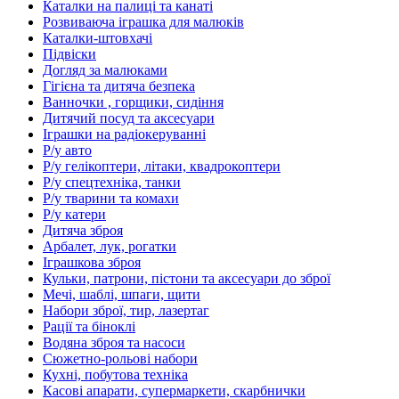
Каталки на палиці та канаті
Розвиваюча іграшка для малюків
Каталки-штовхачі
Підвіски
Догляд за малюками
Гігієна та дитяча безпека
Ванночки , горщики, сидіння
Дитячий посуд та аксесуари
Іграшки на радіокеруванні
Р/у авто
Р/у гелікоптери, літаки, квадрокоптери
Р/у спецтехніка, танки
Р/у тварини та комахи
Р/у катери
Дитяча зброя
Арбалет, лук, рогатки
Іграшкова зброя
Кульки, патрони, пістони та аксесуари до зброї
Мечі, шаблі, шпаги, щити
Набори зброї, тир, лазертаг
Рації та біноклі
Водяна зброя та насоси
Сюжетно-рольові набори
Кухні, побутова техніка
Касові апарати, супермаркети, скарбнички