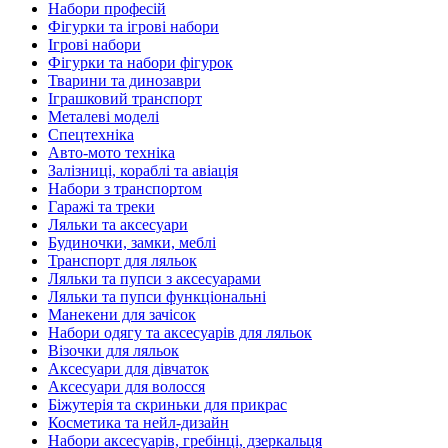
Набори професій
Фігурки та ігрові набори
Ігрові набори
Фігурки та набори фігурок
Тварини та динозаври
Іграшковий транспорт
Металеві моделі
Спецтехніка
Авто-мото техніка
Залізниці, кораблі та авіація
Набори з транспортом
Гаражі та треки
Ляльки та аксесуари
Будиночки, замки, меблі
Транспорт для ляльок
Ляльки та пупси з аксесуарами
Ляльки та пупси функціональні
Манекени для зачісок
Набори одягу та аксесуарів для ляльок
Візочки для ляльок
Аксесуари для дівчаток
Аксесуари для волосся
Біжутерія та скриньки для прикрас
Косметика та нейл-дизайн
Набори аксесуарів, гребінці, дзеркальця