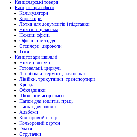
Канцелярські товари
Канцтовари офісні
Калькулятори
Коректори
Лотки для документів і підставки
Ножі канцелярські
Ножиці офісні
Офісне приладдя
Степлери, дироколи
Теки
Канцтовари шкільні
Ножиці дитячі
Готовальні, циркулі
Ланчбокси, термоси, пляшечки
Лінійки, трикутники, транспортири
Крейда
Обкладинки
Шкільний асортимент
Папки для зошитів, праці
Папки для школи
Альбоми
Кольоровий папір
Кольоровий картон
Гумки
Стругачки