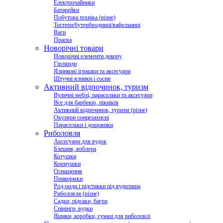
Електрочайники
Батарейки
Побутова техніка (різне)
Тостери/бутербродниці/вафельниці
Ваги
Праска
Новорічні товари
Новорічні елементи декору
Гірлянди
Ялинкові іграшки та аксесуари
Штучні ялинки і сосни
Активний відпочинок, туризм
Вуличні меблі, парасольки та аксесуари
Все для барбекю, пікніків
Активний відпочинок, туризм (різне)
Окуляри сонцезахисні
Парасольки і дощовики
Риболовля
Аксесуари для вудок
Блешня, воблера
Котушки
Кормушки
Оснащення
Прикормки
Род-поди і підставки під вудилища
Риболовля (різне)
Садки, підсаки, багри
Спінінги, вудки
Ящики, коробки, сумки для риболовлі