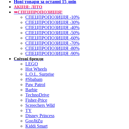
Нові товари за останнi 15 днiв
АКЦІЯ: ЛІТО
➥СПЕЦПРОПОЗИЦІЯ!
СПЕЦПРОПОЗИЦІЯ -10%
СПЕЦПРОПОЗИЦІЯ -30%
СПЕЦПРОПОЗИЦІЯ -40%
СПЕЦПРОПОЗИЦІЯ -50%
СПЕЦПРОПОЗИЦІЯ -60%
СПЕЦПРОПОЗИЦІЯ -70%
СПЕЦПРОПОЗИЦІЯ -80%
СПЕЦПРОПОЗИЦІЯ -90%
Світові бренди
LEGO
Hot Wheels
L.O.L. Surprise
#Sbabam
Paw Patrol
Barbie
TechnoDrive
Fisher-Price
Screechers Wild
TY
Disney Princess
GooJitZu
Kiddi Smart