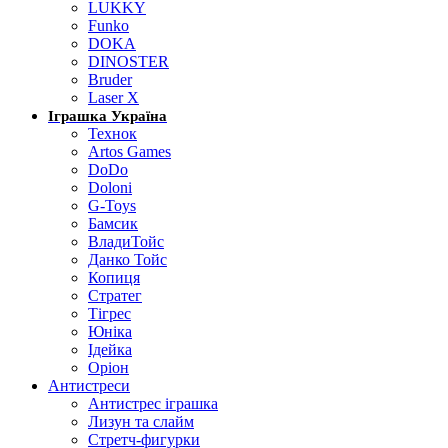
LUKKY
Funko
DOKA
DINOSTER
Bruder
Laser X
Іграшка Україна
Технок
Artos Games
DoDo
Doloni
G-Toys
Бамсик
ВладиТойс
Данко Тойс
Копиця
Стратег
Тігрес
Юніка
Ідейка
Оріон
Антистреси
Антистрес іграшка
Лизун та слайм
Стретч-фигурки