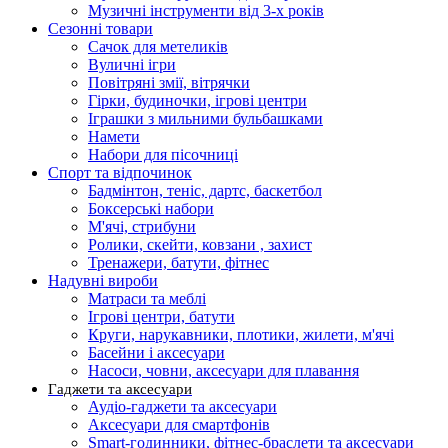
Музичні інструменти від 3-х років
Сезонні товари
Сачок для метеликів
Вуличні ігри
Повітряні змії, вітрячки
Гірки, будиночки, ігрові центри
Іграшки з мильними бульбашками
Намети
Набори для пісочниці
Спорт та відпочинок
Бадмінтон, теніс, дартс, баскетбол
Боксерські набори
М'ячі, стрибуни
Ролики, скейти, ковзани , захист
Тренажери, батути, фітнес
Надувні вироби
Матраси та меблі
Ігрові центри, батути
Круги, нарукавники, плотики, жилети, м'ячі
Басейни і аксесуари
Насоси, човни, аксесуари для плавання
Гаджети та аксесуари
Аудіо-гаджети та аксесуари
Аксесуари для смартфонів
Smart-годинники, фітнес-браслети та аксесуари