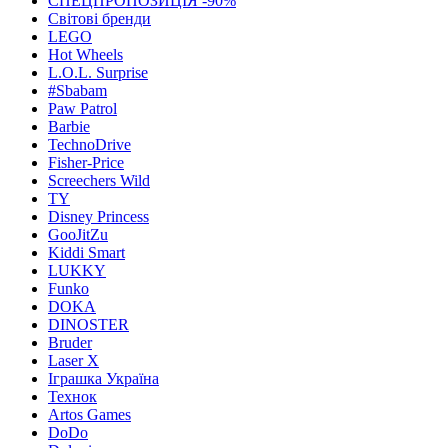
СПЕЦПРОПОЗИЦІЯ -90%
Світові бренди
LEGO
Hot Wheels
L.O.L. Surprise
#Sbabam
Paw Patrol
Barbie
TechnoDrive
Fisher-Price
Screechers Wild
TY
Disney Princess
GooJitZu
Kiddi Smart
LUKKY
Funko
DOKA
DINOSTER
Bruder
Laser X
Іграшка Україна
Технок
Artos Games
DoDo