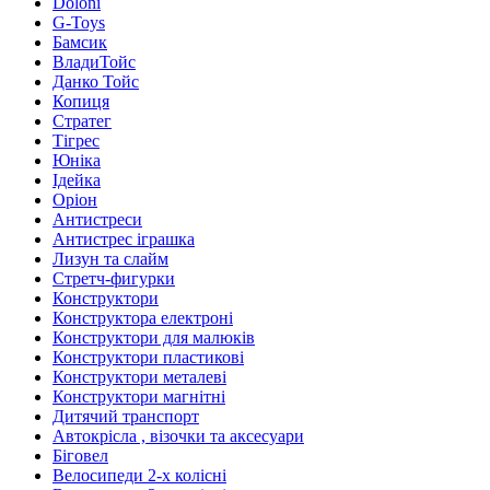
Doloni
G-Toys
Бамсик
ВладиТойс
Данко Тойс
Копиця
Стратег
Тігрес
Юніка
Ідейка
Оріон
Антистреси
Антистрес іграшка
Лизун та слайм
Стретч-фигурки
Конструктори
Конструктора електроні
Конструктори для малюків
Конструктори пластикові
Конструктори металеві
Конструктори магнітні
Дитячий транспорт
Автокрісла , візочки та аксесуари
Біговел
Велосипеди 2-х колісні