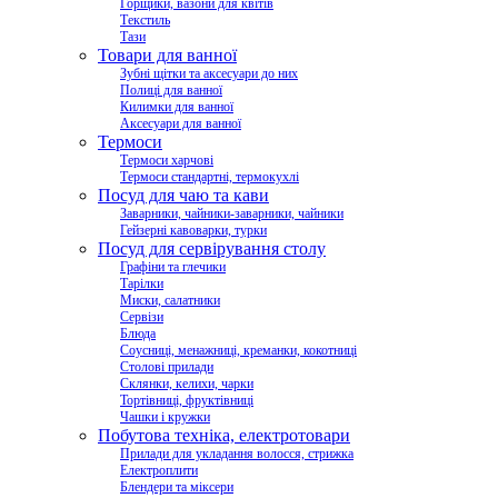
Горщики, вазони для квітів
Текстиль
Тази
Товари для ванної
Зубні щітки та аксесуари до них
Полиці для ванної
Килимки для ванної
Аксесуари для ванної
Термоси
Термоси харчові
Термоси стандартні, термокухлі
Посуд для чаю та кави
Заварники, чайники-заварники, чайники
Гейзерні кавоварки, турки
Посуд для сервірування столу
Графіни та глечики
Тарілки
Миски, салатники
Сервізи
Блюда
Соусниці, менажниці, креманки, кокотниці
Столові прилади
Склянки, келихи, чарки
Тортівниці, фруктівниці
Чашки і кружки
Побутова техніка, електротовари
Прилади для укладання волосся, стрижка
Електроплити
Блендери та міксери