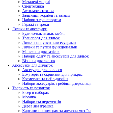
Металеві моделі
Спецтехніка
Авто-мото техніка
Залізниці, кораблі та авіація
Набори з транспортом
Гаражі та треки
Ляльки та аксесуари
Будиночки, замки, меблі
Транспорт для ляльок
Ляльки та пупси з аксесуарами
Ляльки та пупси функціональні
Манекени для зачісок
Набори одягу та аксесуарів для ляльок
Візочки для ляльок
Аксесуари для дівчаток
Аксесуари для волосся
Біжутерія та скриньки для прикрас
Косметика та нейл-дизайн
Набори аксесуарів, гребінці, дзеркальця
Творчість та розвиток
Бісер в наборах
Мозаїка
Набори експерементів
Дерев'яна іграшка
Картини по номерам та алмазна мозаїка