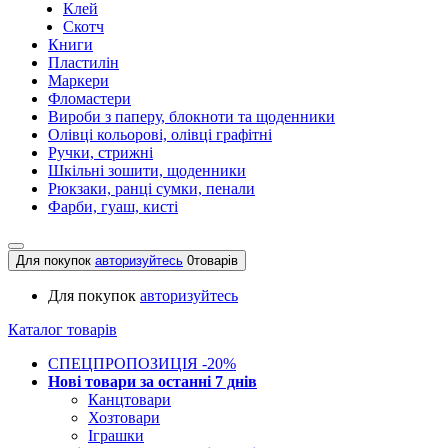
Клей
Скотч
Книги
Пластилін
Маркери
Фломастери
Вироби з паперу, блокноти та щоденники
Олівці кольорові, олівці графітні
Ручки, стрижні
Шкільні зошити, щоденники
Рюкзаки, ранці сумки, пенали
Фарби, гуаш, кисті
Для покупок
авторизуйтесь
0
товарів
Для покупок
авторизуйтесь
Каталог товарів
СПЕЦПРОПОЗИЦІЯ -20%
Нові товари за останнi 7 днiв
Канцтовари
Хозтовари
Іграшки