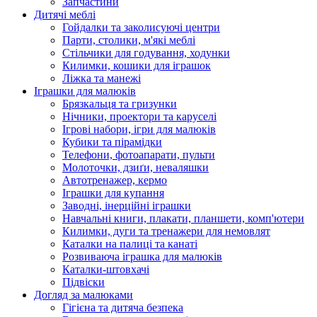
Запчастини
Дитячі меблі
Гойдалки та заколисуючі центри
Парти, столики, м'які меблі
Стільчики для годування, ходунки
Килимки, кошики для іграшок
Ліжка та манежі
Іграшки для малюків
Брязкальця та гризунки
Нічники, проектори та каруселі
Ігрові набори, ігри для малюків
Кубики та пірамідки
Телефони, фотоапарати, пульти
Молоточки, дзиґи, неваляшки
Автотренажер, кермо
Іграшки для купання
Заводні, інерційні іграшки
Навчальні книги, плакати, планшети, комп'ютери
Килимки, дуги та тренажери для немовлят
Каталки на палиці та канаті
Розвиваюча іграшка для малюків
Каталки-штовхачі
Підвіски
Догляд за малюками
Гігієна та дитяча безпека