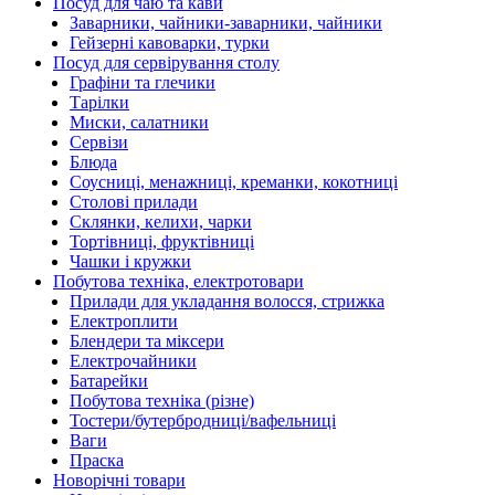
Посуд для чаю та кави
Заварники, чайники-заварники, чайники
Гейзерні кавоварки, турки
Посуд для сервірування столу
Графіни та глечики
Тарілки
Миски, салатники
Сервізи
Блюда
Соусниці, менажниці, креманки, кокотниці
Столові прилади
Склянки, келихи, чарки
Тортівниці, фруктівниці
Чашки і кружки
Побутова техніка, електротовари
Прилади для укладання волосся, стрижка
Електроплити
Блендери та міксери
Електрочайники
Батарейки
Побутова техніка (різне)
Тостери/бутербродниці/вафельниці
Ваги
Праска
Новорічні товари