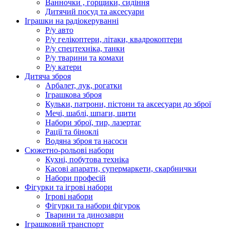
Ванночки , горщики, сидіння
Дитячий посуд та аксесуари
Іграшки на радіокеруванні
Р/у авто
Р/у гелікоптери, літаки, квадрокоптери
Р/у спецтехніка, танки
Р/у тварини та комахи
Р/у катери
Дитяча зброя
Арбалет, лук, рогатки
Іграшкова зброя
Кульки, патрони, пістони та аксесуари до зброї
Мечі, шаблі, шпаги, щити
Набори зброї, тир, лазертаг
Рації та біноклі
Водяна зброя та насоси
Сюжетно-рольові набори
Кухні, побутова техніка
Касові апарати, супермаркети, скарбнички
Набори професій
Фігурки та ігрові набори
Ігрові набори
Фігурки та набори фігурок
Тварини та динозаври
Іграшковий транспорт