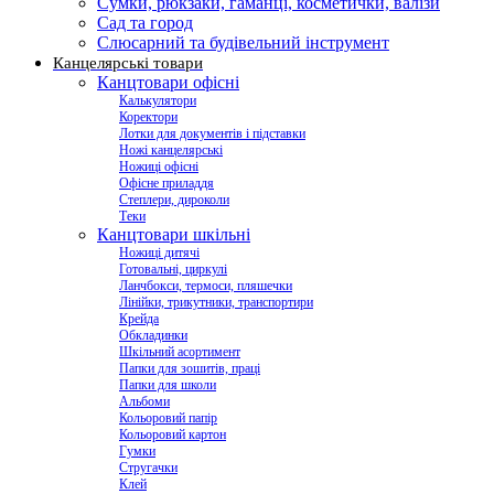
Сумки, рюкзаки, гаманці, косметички, валізи
Сад та город
Слюсарний та будівельний інструмент
Канцелярські товари
Канцтовари офісні
Калькулятори
Коректори
Лотки для документів і підставки
Ножі канцелярські
Ножиці офісні
Офісне приладдя
Степлери, дироколи
Теки
Канцтовари шкільні
Ножиці дитячі
Готовальні, циркулі
Ланчбокси, термоси, пляшечки
Лінійки, трикутники, транспортири
Крейда
Обкладинки
Шкільний асортимент
Папки для зошитів, праці
Папки для школи
Альбоми
Кольоровий папір
Кольоровий картон
Гумки
Стругачки
Клей