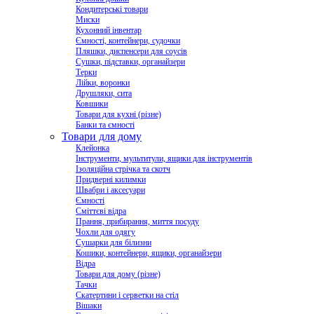
Кондитерські товари
Миски
Кухонний інвентар
Ємності, контейнери, судочки
Пляшки, диспенсери для соусів
Сушки, підставки, органайзери
Терки
Лійки, воронки
Друшляки, сита
Ковшики
Товари для кухні (різне)
Банки та ємності
Товари для дому
Клейонка
Інструменти, мультитули, ящики для інструментів
Ізоляційна стрічка та скотч
Придверні килимки
Швабри і аксесуари
Ємності
Сміттєві відра
Прання, прибирання, миття посуду
Чохли для одягу
Сушарки для білизни
Кошики, контейнери, ящики, органайзери
Відра
Товари для дому (різне)
Тачки
Скатертини і серветки на стіл
Вішаки