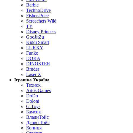
Barbie
TechnoDrive
Fisher-Price
Screechers Wild
TY
Disney Princess
GooJitZu
Kiddi Smart
LUKKY
Funko
DOKA
DINOSTER
Bruder
Laser X
Іграшка Україна
Технок
Artos Games
DoDo
Doloni
G-Toys
Бамсик
ВладиТойс
Данко Тойс
Копиця