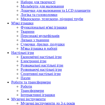
Набори для творчості
Мольберти для малювання
Дощечки для малювання та LCD планшети
Логіка та головоломки
Мікроскопи, телескопи, підзорні труби
М'які іграшки
Функціональні м'які іграшки
Тварини
Персонажі мультфільмів
Ляльки з тканини
Сумочки ,брелки, подушки
М'яка іграшка в наборі
Настільні ігри
Економічні настільні ігри
Електронні ігри
Розважальні настільні ігри
Розвиваючі настільні ігри
Спортивні настільні ігри
Пазли
Роботи та трансформери
Роботи
Трансформери
Інтерактивні іграшки
Музичні інструменти
Музичні інструменти до 3-х років