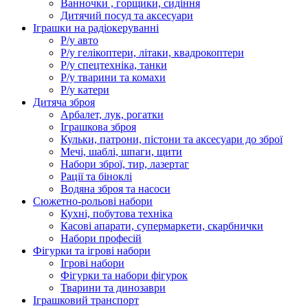
Ванночки , горщики, сидіння
Дитячий посуд та аксесуари
Іграшки на радіокеруванні
Р/у авто
Р/у гелікоптери, літаки, квадрокоптери
Р/у спецтехніка, танки
Р/у тварини та комахи
Р/у катери
Дитяча зброя
Арбалет, лук, рогатки
Іграшкова зброя
Кульки, патрони, пістони та аксесуари до зброї
Мечі, шаблі, шпаги, щити
Набори зброї, тир, лазертаг
Рації та біноклі
Водяна зброя та насоси
Сюжетно-рольові набори
Кухні, побутова техніка
Касові апарати, супермаркети, скарбнички
Набори професій
Фігурки та ігрові набори
Ігрові набори
Фігурки та набори фігурок
Тварини та динозаври
Іграшковий транспорт