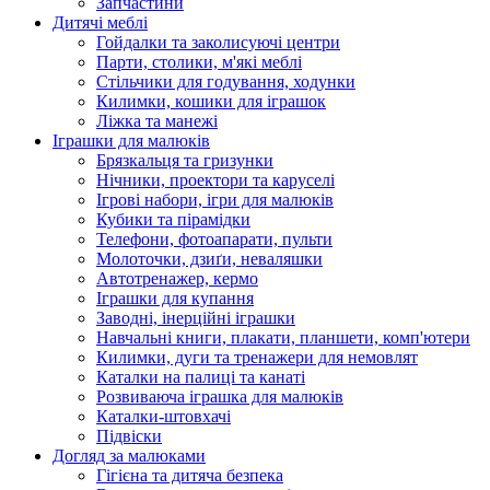
Запчастини
Дитячі меблі
Гойдалки та заколисуючі центри
Парти, столики, м'які меблі
Стільчики для годування, ходунки
Килимки, кошики для іграшок
Ліжка та манежі
Іграшки для малюків
Брязкальця та гризунки
Нічники, проектори та каруселі
Ігрові набори, ігри для малюків
Кубики та пірамідки
Телефони, фотоапарати, пульти
Молоточки, дзиґи, неваляшки
Автотренажер, кермо
Іграшки для купання
Заводні, інерційні іграшки
Навчальні книги, плакати, планшети, комп'ютери
Килимки, дуги та тренажери для немовлят
Каталки на палиці та канаті
Розвиваюча іграшка для малюків
Каталки-штовхачі
Підвіски
Догляд за малюками
Гігієна та дитяча безпека