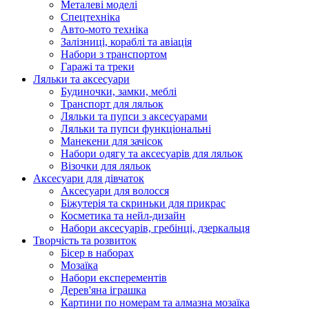
Металеві моделі
Спецтехніка
Авто-мото техніка
Залізниці, кораблі та авіація
Набори з транспортом
Гаражі та треки
Ляльки та аксесуари
Будиночки, замки, меблі
Транспорт для ляльок
Ляльки та пупси з аксесуарами
Ляльки та пупси функціональні
Манекени для зачісок
Набори одягу та аксесуарів для ляльок
Візочки для ляльок
Аксесуари для дівчаток
Аксесуари для волосся
Біжутерія та скриньки для прикрас
Косметика та нейл-дизайн
Набори аксесуарів, гребінці, дзеркальця
Творчість та розвиток
Бісер в наборах
Мозаїка
Набори експерементів
Дерев'яна іграшка
Картини по номерам та алмазна мозаїка