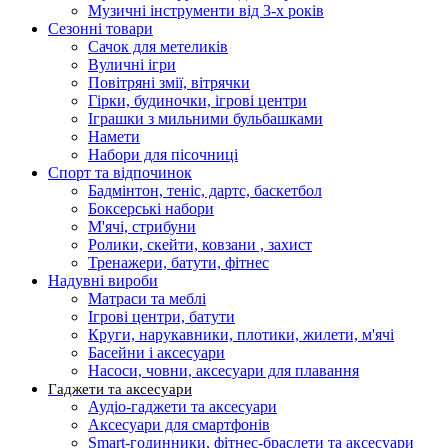
Музичні інструменти від 3-х років
Сезонні товари
Сачок для метеликів
Вуличні ігри
Повітряні змії, вітрячки
Гірки, будиночки, ігрові центри
Іграшки з мильними бульбашками
Намети
Набори для пісочниці
Спорт та відпочинок
Бадмінтон, теніс, дартс, баскетбол
Боксерські набори
М'ячі, стрибуни
Ролики, скейти, ковзани , захист
Тренажери, батути, фітнес
Надувні вироби
Матраси та меблі
Ігрові центри, батути
Круги, нарукавники, плотики, жилети, м'ячі
Басейни і аксесуари
Насоси, човни, аксесуари для плавання
Гаджети та аксесуари
Аудіо-гаджети та аксесуари
Аксесуари для смартфонів
Smart-годинники, фітнес-браслети та аксесуари