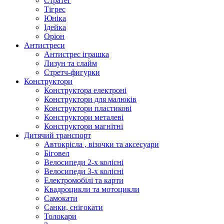
Стратег
Тігрес
Юніка
Ідейка
Оріон
Антистреси
Антистрес іграшка
Лизун та слайм
Стретч-фигурки
Конструктори
Конструктора електроні
Конструктори для малюків
Конструктори пластикові
Конструктори металеві
Конструктори магнітні
Дитячий транспорт
Автокрісла , візочки та аксесуари
Біговел
Велосипеди 2-х колісні
Велосипеди 3-х колісні
Електромобілі та карти
Квадроцикли та мотоцикли
Самокати
Санки, снігокати
Толокари