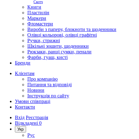
Скотч
Книги
Пластилін
Маркери
Фломастери
Вироби з паперу, блокноти та щоденники
Олівці кольорові, олівці графітні
Ручки, стрижні
Шкільні зошити, щоденники
Рюкзаки, ранці сумки, пенали
Фарби, гуаш, кисті
Бренди
Клієнтам
Про компанію
Питання та відповіді
Новини
Інструкція по сайту
Умови співпраці
Контакти
Вхід
Реєстрація
Відкладені
0
Укр
Рус