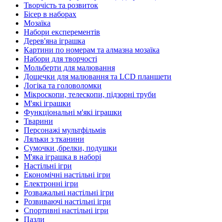
Творчість та розвиток
Бісер в наборах
Мозаїка
Набори експерементів
Дерев'яна іграшка
Картини по номерам та алмазна мозаїка
Набори для творчості
Мольберти для малювання
Дощечки для малювання та LCD планшети
Логіка та головоломки
Мікроскопи, телескопи, підзорні труби
М'які іграшки
Функціональні м'які іграшки
Тварини
Персонажі мультфільмів
Ляльки з тканини
Сумочки ,брелки, подушки
М'яка іграшка в наборі
Настільні ігри
Економічні настільні ігри
Електронні ігри
Розважальні настільні ігри
Розвиваючі настільні ігри
Спортивні настільні ігри
Пазли