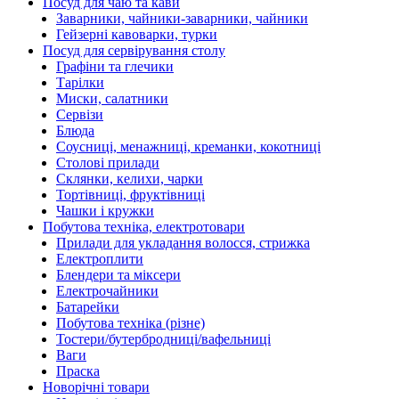
Посуд для чаю та кави
Заварники, чайники-заварники, чайники
Гейзерні кавоварки, турки
Посуд для сервірування столу
Графіни та глечики
Тарілки
Миски, салатники
Сервізи
Блюда
Соусниці, менажниці, креманки, кокотниці
Столові прилади
Склянки, келихи, чарки
Тортівниці, фруктівниці
Чашки і кружки
Побутова техніка, електротовари
Прилади для укладання волосся, стрижка
Електроплити
Блендери та міксери
Електрочайники
Батарейки
Побутова техніка (різне)
Тостери/бутербродниці/вафельниці
Ваги
Праска
Новорічні товари