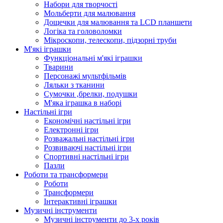
Набори для творчості
Мольберти для малювання
Дощечки для малювання та LCD планшети
Логіка та головоломки
Мікроскопи, телескопи, підзорні труби
М'які іграшки
Функціональні м'які іграшки
Тварини
Персонажі мультфільмів
Ляльки з тканини
Сумочки ,брелки, подушки
М'яка іграшка в наборі
Настільні ігри
Економічні настільні ігри
Електронні ігри
Розважальні настільні ігри
Розвиваючі настільні ігри
Спортивні настільні ігри
Пазли
Роботи та трансформери
Роботи
Трансформери
Інтерактивні іграшки
Музичні інструменти
Музичні інструменти до 3-х років