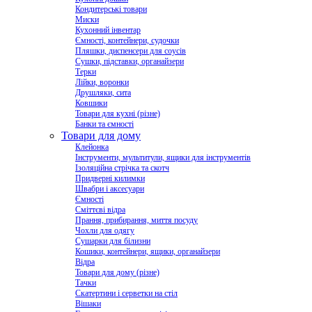
Кондитерські товари
Миски
Кухонний інвентар
Ємності, контейнери, судочки
Пляшки, диспенсери для соусів
Сушки, підставки, органайзери
Терки
Лійки, воронки
Друшляки, сита
Ковшики
Товари для кухні (різне)
Банки та ємності
Товари для дому
Клейонка
Інструменти, мультитули, ящики для інструментів
Ізоляційна стрічка та скотч
Придверні килимки
Швабри і аксесуари
Ємності
Сміттєві відра
Прання, прибирання, миття посуду
Чохли для одягу
Сушарки для білизни
Кошики, контейнери, ящики, органайзери
Відра
Товари для дому (різне)
Тачки
Скатертини і серветки на стіл
Вішаки