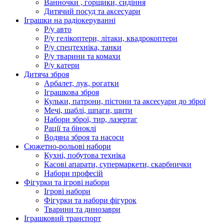
Ванночки , горщики, сидіння
Дитячий посуд та аксесуари
Іграшки на радіокеруванні
Р/у авто
Р/у гелікоптери, літаки, квадрокоптери
Р/у спецтехніка, танки
Р/у тварини та комахи
Р/у катери
Дитяча зброя
Арбалет, лук, рогатки
Іграшкова зброя
Кульки, патрони, пістони та аксесуари до зброї
Мечі, шаблі, шпаги, щити
Набори зброї, тир, лазертаг
Рації та біноклі
Водяна зброя та насоси
Сюжетно-рольові набори
Кухні, побутова техніка
Касові апарати, супермаркети, скарбнички
Набори професій
Фігурки та ігрові набори
Ігрові набори
Фігурки та набори фігурок
Тварини та динозаври
Іграшковий транспорт