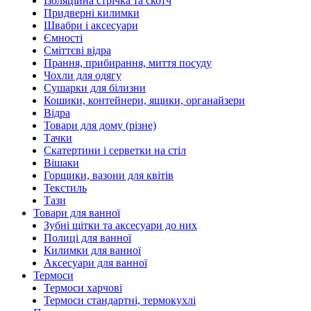
Ізоляційна стрічка та скотч
Придверні килимки
Швабри і аксесуари
Ємності
Сміттєві відра
Прання, прибирання, миття посуду
Чохли для одягу
Сушарки для білизни
Кошики, контейнери, ящики, органайзери
Відра
Товари для дому (різне)
Тачки
Скатертини і серветки на стіл
Вішаки
Горщики, вазони для квітів
Текстиль
Тази
Товари для ванної
Зубні щітки та аксесуари до них
Полиці для ванної
Килимки для ванної
Аксесуари для ванної
Термоси
Термоси харчові
Термоси стандартні, термокухлі