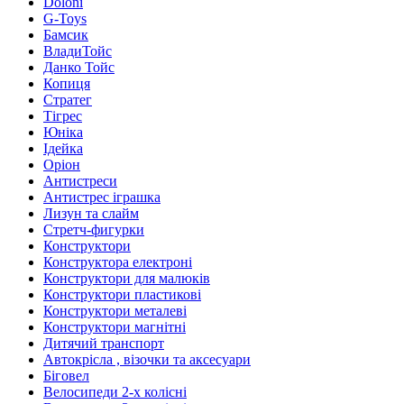
Doloni
G-Toys
Бамсик
ВладиТойс
Данко Тойс
Копиця
Стратег
Тігрес
Юніка
Ідейка
Оріон
Антистреси
Антистрес іграшка
Лизун та слайм
Стретч-фигурки
Конструктори
Конструктора електроні
Конструктори для малюків
Конструктори пластикові
Конструктори металеві
Конструктори магнітні
Дитячий транспорт
Автокрісла , візочки та аксесуари
Біговел
Велосипеди 2-х колісні