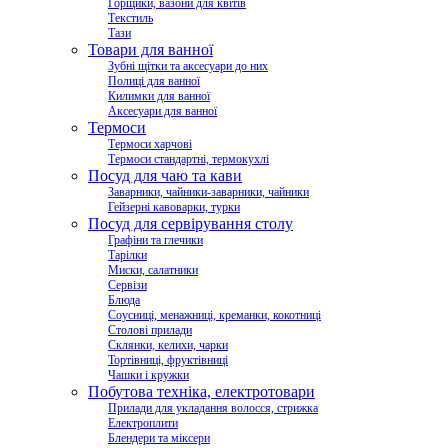
Горщики, вазони для квітів
Текстиль
Тази
Товари для ванної
Зубні щітки та аксесуари до них
Полиці для ванної
Килимки для ванної
Аксесуари для ванної
Термоси
Термоси харчові
Термоси стандартні, термокухлі
Посуд для чаю та кави
Заварники, чайники-заварники, чайники
Гейзерні кавоварки, турки
Посуд для сервірування столу
Графіни та глечики
Тарілки
Миски, салатники
Сервізи
Блюда
Соусниці, менажниці, креманки, кокотниці
Столові прилади
Склянки, келихи, чарки
Тортівниці, фруктівниці
Чашки і кружки
Побутова техніка, електротовари
Прилади для укладання волосся, стрижка
Електроплити
Блендери та міксери