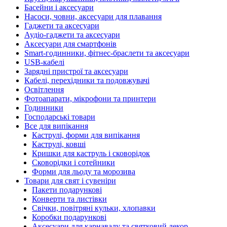
Басейни і аксесуари
Насоси, човни, аксесуари для плавання
Гаджети та аксесуари
Аудіо-гаджети та аксесуари
Аксесуари для смартфонів
Smart-годинники, фітнес-браслети та аксесуари
USB-кабелі
Зарядні пристрої та аксесуари
Кабелі, перехідники та подовжувачі
Освітлення
Фотоапарати, мікрофони та принтери
Годинники
Господарські товари
Все для випікання
Каструлі, форми для випікання
Каструлі, ковші
Кришки для каструль і сковорідок
Сковорідки і сотейники
Форми для льоду та морозива
Товари для свят і сувеніри
Пакети подарункові
Конверти та листівки
Свічки, повітряні кульки, хлопавки
Коробки подарункові
Аксесуари для карнавалу та святковий декор