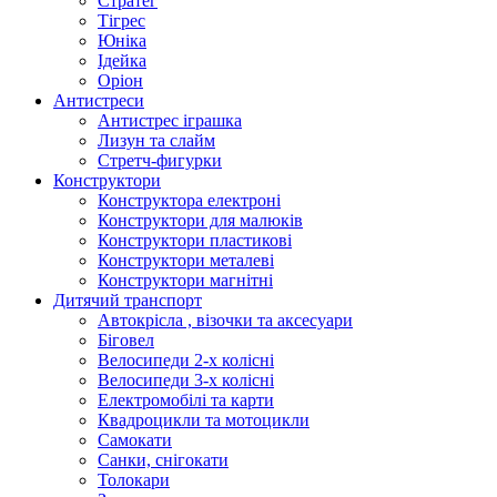
Стратег
Тігрес
Юніка
Ідейка
Оріон
Антистреси
Антистрес іграшка
Лизун та слайм
Стретч-фигурки
Конструктори
Конструктора електроні
Конструктори для малюків
Конструктори пластикові
Конструктори металеві
Конструктори магнітні
Дитячий транспорт
Автокрісла , візочки та аксесуари
Біговел
Велосипеди 2-х колісні
Велосипеди 3-х колісні
Електромобілі та карти
Квадроцикли та мотоцикли
Самокати
Санки, снігокати
Толокари