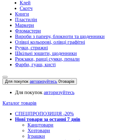
Клей
Скотч
Книги
Пластилін
Маркери
Фломастери
Вироби з паперу, блокноти та щоденники
Олівці кольорові, олівці графітні
Ручки, стрижні
Шкільні зошити, щоденники
Рюкзаки, ранці сумки, пенали
Фарби, гуаш, кисті
Для покупок
авторизуйтесь
0
товарів
Для покупок
авторизуйтесь
Каталог товарів
СПЕЦПРОПОЗИЦІЯ -20%
Нові товари за останнi 7 днiв
Канцтовари
Хозтовари
Іграшки