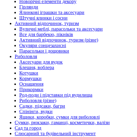
Новорічні елементи декору
Гірлянди
Ялинкові іграшки та аксесуари
Штучні ялинки і сосни
Активний відпочинок, туризм
Вуличні меблі, парасольки та аксесуари
Все для барбекю, пікніків
Активний відпочинок, туризм (різне)
Окуляри сонцезахисні
Парасольки і дощовики
Риболовля
Аксесуари для вудок
Блешня, воблера
Котушки
Кормушки
Оснащення
Прикормки
Род-поди і підставки під вудилища
Риболовля (різне)
Садки, підсаки, багри
Спінінги, вудки
Ящики, коробки, сумки для риболовлі
Сумки, рюкзаки, гаманці, косметички, валізи
Сад та город
Слюсарний та будівельний інструмент