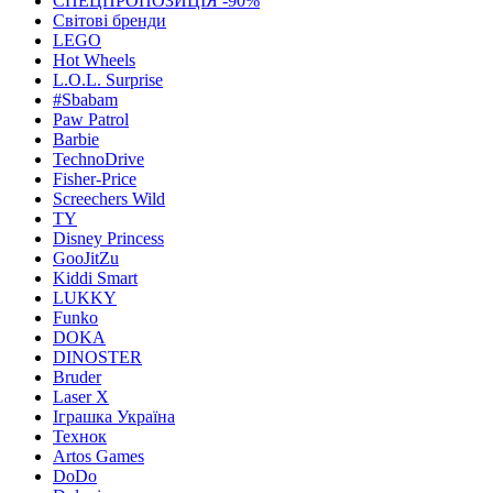
СПЕЦПРОПОЗИЦІЯ -90%
Світові бренди
LEGO
Hot Wheels
L.O.L. Surprise
#Sbabam
Paw Patrol
Barbie
TechnoDrive
Fisher-Price
Screechers Wild
TY
Disney Princess
GooJitZu
Kiddi Smart
LUKKY
Funko
DOKA
DINOSTER
Bruder
Laser X
Іграшка Україна
Технок
Artos Games
DoDo