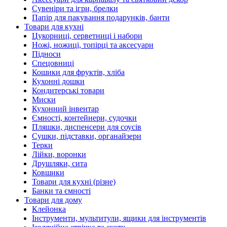
Сувеніри та ігри, брелки
Папір для пакування подарунків, банти
Товари для кухні
Цукорниці, серветниці і набори
Ножі, ножиці, топірці та аксесуари
Підноси
Спецовниці
Кошики для фруктів, хліба
Кухонні дошки
Кондитерські товари
Миски
Кухонний інвентар
Ємності, контейнери, судочки
Пляшки, диспенсери для соусів
Сушки, підставки, органайзери
Терки
Лійки, воронки
Друшляки, сита
Ковшики
Товари для кухні (різне)
Банки та ємності
Товари для дому
Клейонка
Інструменти, мультитули, ящики для інструментів