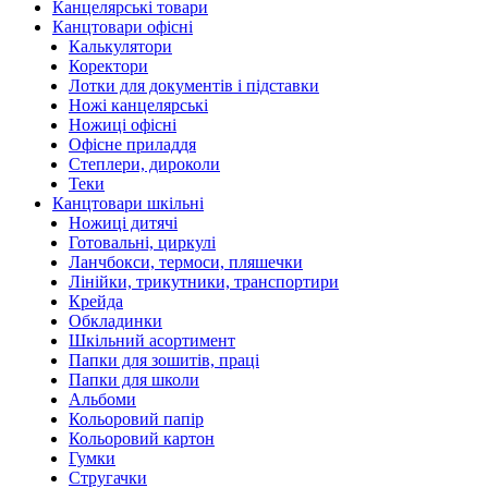
Канцелярські товари
Канцтовари офісні
Калькулятори
Коректори
Лотки для документів і підставки
Ножі канцелярські
Ножиці офісні
Офісне приладдя
Степлери, дироколи
Теки
Канцтовари шкільні
Ножиці дитячі
Готовальні, циркулі
Ланчбокси, термоси, пляшечки
Лінійки, трикутники, транспортири
Крейда
Обкладинки
Шкільний асортимент
Папки для зошитів, праці
Папки для школи
Альбоми
Кольоровий папір
Кольоровий картон
Гумки
Стругачки