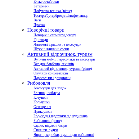
Електрочайники
Батарейки
Побутова техніка (різне)
Тостери/бутербродниці/вафельниці
Ваги
Праска
Новорічні товари
Новорічні елементи декору
Гірлянди
Ялинкові іграшки та аксесуари
Штучні ялинки і сосни
Активний відпочинок, туризм
Вуличні меблі, парасольки та аксесуари
Все для барбекю, пікніків
Активний відпочинок, туризм (різне)
Окуляри сонцезахисні
Парасольки і дощовики
Риболовля
Аксесуари для вудок
Блешня, воблера
Котушки
Кормушки
Оснащення
Прикормки
Род-поди і підставки під вудилища
Риболовля (різне)
Садки, підсаки, багри
Спінінги, вудки
Ящики, коробки, сумки для риболовлі