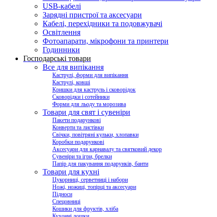
USB-кабелі
Зарядні пристрої та аксесуари
Кабелі, перехідники та подовжувачі
Освітлення
Фотоапарати, мікрофони та принтери
Годинники
Господарські товари
Все для випікання
Каструлі, форми для випікання
Каструлі, ковші
Кришки для каструль і сковорідок
Сковорідки і сотейники
Форми для льоду та морозива
Товари для свят і сувеніри
Пакети подарункові
Конверти та листівки
Свічки, повітряні кульки, хлопавки
Коробки подарункові
Аксесуари для карнавалу та святковий декор
Сувеніри та ігри, брелки
Папір для пакування подарунків, банти
Товари для кухні
Цукорниці, серветниці і набори
Ножі, ножиці, топірці та аксесуари
Підноси
Спецовниці
Кошики для фруктів, хліба
Кухонні дошки