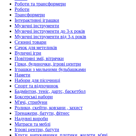
Роботи та трансформери
Роботи
Трансформери
Інтерактивні іграшки
Музичні інструменти
Музичні інструменти до 3-х років
Музичні інструменти від 3-х років
Сезонні товари
Сачок для метеликів
Вуличні ігри
Повітряні змії, вітрячки
Гірки, будиночки, ігрові центри
Іграшки з мильними бульбашками
Намети
Набори для пісочниці
Спорт та відпочинок
Бадмінтон, теніс, дартс, баскетбол
Боксерські набори
М'ячі, стрибуни
Ролики, скейти, ковзани , захист
Тренажери, батути, фітнес
Надувні вироби
Матраси та меблі
Ігрові центри, батути
Круги, нарукавники, плотики, жилети, м'ячі