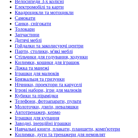
Велосипеди 3-х колісні
Електромобілі та карти
Квадроцикли та мотоцикли
Самокати
Санки, снігокати
Толокари
Запчастини
Дитячі меблі
Гойдалки та заколисуючі центри
Парти, столики, м'які меблі
Стільчики для годування, ходунки
Килимки, кошики для іграшок
Ліжка та манежі
Іграшки для малюків
Брязкальця та гризунки
Нічники, проектори та каруселі
Ігрові набори, ігри для малюків
Кубики та пірамідки
Телефони, фотоапарати, пульти
Молоточки, дзиґи, неваляшки
Автотренажер, кермо
Іграшки для купання
Заводні, інерційні іграшки
Навчальні книги, плакати, планшети, комп'ютери
Килимки, дуги та тренажери для немовлят