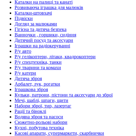
Каталки на палиці та канаті
Розвиваюча іграшка для малюків
Каталки-штовхачі
Підвіски
Догляд за малюками
Гігієна та дитяча безпека
Ванночки , горщики, сидіння
Дитячий посуд та аксесуари
Іграшки на радіокеруванні
Р/у авто
Р/у гелікоптери, літаки, квадрокоптери
Р/у спецтехніка, танки
Р/у тварини та комахи
Р/у катери
Дитяча зброя
Арбалет, лук, рогатки
Іграшкова зброя
Кульки, патрони, пістони та аксесуари до зброї
Мечі, шаблі, шпаги, щити
Набори зброї, тир, лазертаг
Рації та біноклі
Водяна зброя та насоси
Сюжетно-рольові набори
Кухні, побутова техніка
Касові апарати, супермаркети, скарбнички