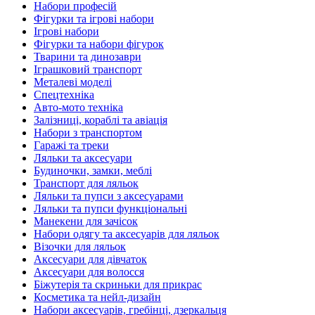
Набори професій
Фігурки та ігрові набори
Ігрові набори
Фігурки та набори фігурок
Тварини та динозаври
Іграшковий транспорт
Металеві моделі
Спецтехніка
Авто-мото техніка
Залізниці, кораблі та авіація
Набори з транспортом
Гаражі та треки
Ляльки та аксесуари
Будиночки, замки, меблі
Транспорт для ляльок
Ляльки та пупси з аксесуарами
Ляльки та пупси функціональні
Манекени для зачісок
Набори одягу та аксесуарів для ляльок
Візочки для ляльок
Аксесуари для дівчаток
Аксесуари для волосся
Біжутерія та скриньки для прикрас
Косметика та нейл-дизайн
Набори аксесуарів, гребінці, дзеркальця