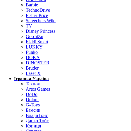
Barbie
TechnoDrive
Fisher-Price
Screechers Wild
TY
Disney Princess
GooJitZu
Kiddi Smart
LUKKY
Funko
DOKA
DINOSTER
Bruder
Laser X
Іграшка Україна
Технок
Artos Games
DoDo
Doloni
G-Toys
Бамсик
ВладиТойс
Данко Тойс
Копиця