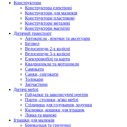
Конструктори
Конструктора електроні
Конструктори для малюків
Конструктори пластикові
Конструктори металеві
Конструктори магнітні
Дитячий транспорт
Автокрісла , візочки та аксесуари
Біговел
Велосипеди 2-х колісні
Велосипеди 3-х колісні
Електромобілі та карти
Квадроцикли та мотоцикли
Самокати
Санки, снігокати
Толокари
Запчастини
Дитячі меблі
Гойдалки та заколисуючі центри
Парти, столики, м'які меблі
Стільчики для годування, ходунки
Килимки, кошики для іграшок
Ліжка та манежі
Іграшки для малюків
Брязкальця та гризунки