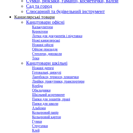
Сумки, рюкзаки, гаманці, косметички, валізи
Сад та город
Слюсарний та будівельний інструмент
Канцелярські товари
Канцтовари офісні
Калькулятори
Коректори
Лотки для документів і підставки
Ножі канцелярські
Ножиці офісні
Офісне приладдя
Степлери, дироколи
Теки
Канцтовари шкільні
Ножиці дитячі
Готовальні, циркулі
Ланчбокси, термоси, пляшечки
Лінійки, трикутники, транспортири
Крейда
Обкладинки
Шкільний асортимент
Папки для зошитів, праці
Папки для школи
Альбоми
Кольоровий папір
Кольоровий картон
Гумки
Стругачки
Клей