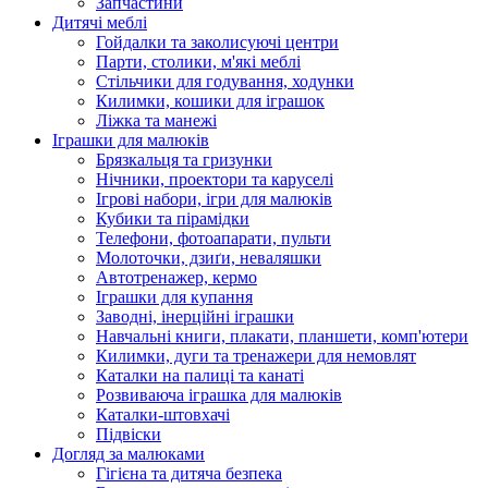
Запчастини
Дитячі меблі
Гойдалки та заколисуючі центри
Парти, столики, м'які меблі
Стільчики для годування, ходунки
Килимки, кошики для іграшок
Ліжка та манежі
Іграшки для малюків
Брязкальця та гризунки
Нічники, проектори та каруселі
Ігрові набори, ігри для малюків
Кубики та пірамідки
Телефони, фотоапарати, пульти
Молоточки, дзиґи, неваляшки
Автотренажер, кермо
Іграшки для купання
Заводні, інерційні іграшки
Навчальні книги, плакати, планшети, комп'ютери
Килимки, дуги та тренажери для немовлят
Каталки на палиці та канаті
Розвиваюча іграшка для малюків
Каталки-штовхачі
Підвіски
Догляд за малюками
Гігієна та дитяча безпека