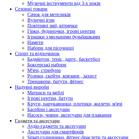
Музичні інструменти від 3-х років
Сезонні товари
Сачок для метеликів
Вуличні ігри
Повітряні змії, вітрячки
Гірки, будиночки, ігрові центри
Іграшки з мильними бульбашками
Намети
Набори для пісочниці
Спорт та відпочинок
Бадмінтон, теніс, дартс, баскетбол
Боксерські набори
М'ячі, стрибуни
Ролики, скейти, ковзани , захист
Тренажери, батути, фітнес
Надувні вироби
Матраси та меблі
Ігрові центри, батути
Круги, нарукавники, плотики, жилети, м'ячі
Басейни і аксесуари
Насоси, човни, аксесуари для плавання
Гаджети та аксесуари
Аудіо-гаджети та аксесуари
Аксесуари для смартфонів
Smart-годинники, фітнес-браслети та аксесуари