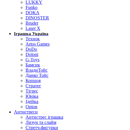
LUKKY
Funko
DOKA
DINOSTER
Bruder
Laser X
Іграшка Україна
Технок
Artos Games
DoDo
Doloni
G-Toys
Бамсик
ВладиТойс
Данко Тойс
Копиця
Стратег
Тігрес
Юніка
Ідейка
Оріон
Антистреси
Антистрес іграшка
Лизун та слайм
Стретч-фигурки