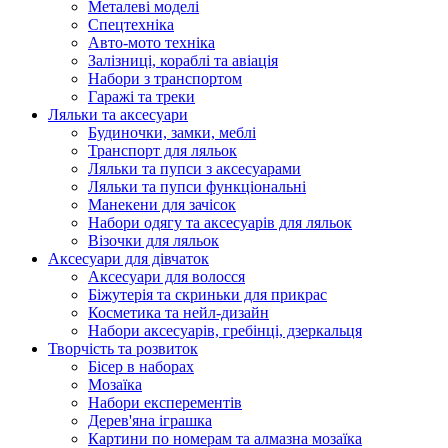
Металеві моделі
Спецтехніка
Авто-мото техніка
Залізниці, кораблі та авіація
Набори з транспортом
Гаражі та треки
Ляльки та аксесуари
Будиночки, замки, меблі
Транспорт для ляльок
Ляльки та пупси з аксесуарами
Ляльки та пупси функціональні
Манекени для зачісок
Набори одягу та аксесуарів для ляльок
Візочки для ляльок
Аксесуари для дівчаток
Аксесуари для волосся
Біжутерія та скриньки для прикрас
Косметика та нейл-дизайн
Набори аксесуарів, гребінці, дзеркальця
Творчість та розвиток
Бісер в наборах
Мозаїка
Набори експерементів
Дерев'яна іграшка
Картини по номерам та алмазна мозаїка