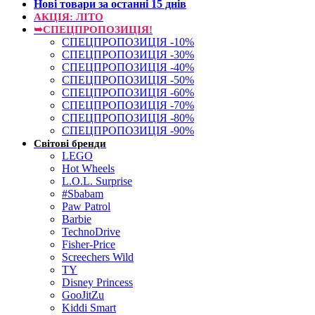
Нові товари за останнi 15 днiв
АКЦІЯ: ЛІТО
➥СПЕЦПРОПОЗИЦІЯ!
СПЕЦПРОПОЗИЦІЯ -10%
СПЕЦПРОПОЗИЦІЯ -30%
СПЕЦПРОПОЗИЦІЯ -40%
СПЕЦПРОПОЗИЦІЯ -50%
СПЕЦПРОПОЗИЦІЯ -60%
СПЕЦПРОПОЗИЦІЯ -70%
СПЕЦПРОПОЗИЦІЯ -80%
СПЕЦПРОПОЗИЦІЯ -90%
Світові бренди
LEGO
Hot Wheels
L.O.L. Surprise
#Sbabam
Paw Patrol
Barbie
TechnoDrive
Fisher-Price
Screechers Wild
TY
Disney Princess
GooJitZu
Kiddi Smart