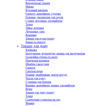
Кондитерські товари
Миски
Кухонний інвентар
Ємності, контейнери, судочки
Пляшки, диспенсери для соусів
Сушки, підставки, органайзери
Терки
Лійки, воронки
Друшляки, сита
Ковшики
Товари для кухні (різне)
Банки та ємності
Товари для дому
Клейонка
Інструменти, мультитули, ящики для інструментів
Ізоляційна стрічка та скотч
Придверні килимки
Швабри і аксесуари
Ємності
Сміттєві відра
Прання, прибирання, миття посуду
Чохли для одягу
Сушарки для білизни
Кошики, контейнери, ящики, органайзери
Відра
Товари для дому (різне)
Тачки
Скатертини і серветки на стіл
Вішаки