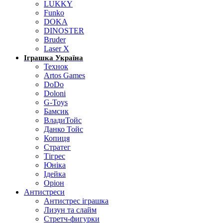
LUKKY
Funko
DOKA
DINOSTER
Bruder
Laser X
Іграшка Україна
Технок
Artos Games
DoDo
Doloni
G-Toys
Бамсик
ВладиТойс
Данко Тойс
Копиця
Стратег
Тігрес
Юніка
Ідейка
Оріон
Антистреси
Антистрес іграшка
Лизун та слайм
Стретч-фигурки