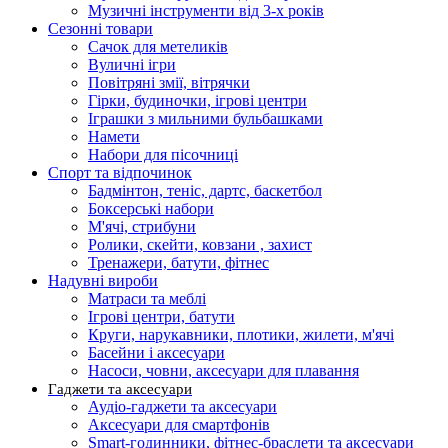
Музичні інструменти від 3-х років
Сезонні товари
Сачок для метеликів
Вуличні ігри
Повітряні змії, вітрячки
Гірки, будиночки, ігрові центри
Іграшки з мильними бульбашками
Намети
Набори для пісочниці
Спорт та відпочинок
Бадмінтон, теніс, дартс, баскетбол
Боксерські набори
М'ячі, стрибуни
Ролики, скейти, ковзани , захист
Тренажери, батути, фітнес
Надувні вироби
Матраси та меблі
Ігрові центри, батути
Круги, нарукавники, плотики, жилети, м'ячі
Басейни і аксесуари
Насоси, човни, аксесуари для плавання
Гаджети та аксесуари
Аудіо-гаджети та аксесуари
Аксесуари для смартфонів
Smart-годинники, фітнес-браслети та аксесуари