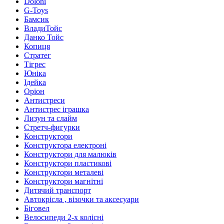
Doloni
G-Toys
Бамсик
ВладиТойс
Данко Тойс
Копиця
Стратег
Тігрес
Юніка
Ідейка
Оріон
Антистреси
Антистрес іграшка
Лизун та слайм
Стретч-фигурки
Конструктори
Конструктора електроні
Конструктори для малюків
Конструктори пластикові
Конструктори металеві
Конструктори магнітні
Дитячий транспорт
Автокрісла , візочки та аксесуари
Біговел
Велосипеди 2-х колісні