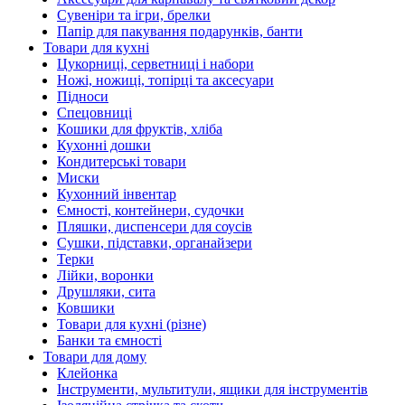
Сувеніри та ігри, брелки
Папір для пакування подарунків, банти
Товари для кухні
Цукорниці, серветниці і набори
Ножі, ножиці, топірці та аксесуари
Підноси
Спецовниці
Кошики для фруктів, хліба
Кухонні дошки
Кондитерські товари
Миски
Кухонний інвентар
Ємності, контейнери, судочки
Пляшки, диспенсери для соусів
Сушки, підставки, органайзери
Терки
Лійки, воронки
Друшляки, сита
Ковшики
Товари для кухні (різне)
Банки та ємності
Товари для дому
Клейонка
Інструменти, мультитули, ящики для інструментів