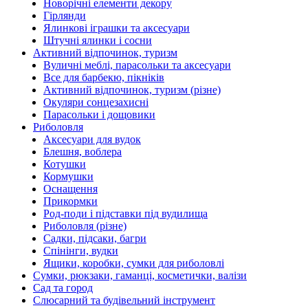
Новорічні елементи декору
Гірлянди
Ялинкові іграшки та аксесуари
Штучні ялинки і сосни
Активний відпочинок, туризм
Вуличні меблі, парасольки та аксесуари
Все для барбекю, пікніків
Активний відпочинок, туризм (різне)
Окуляри сонцезахисні
Парасольки і дощовики
Риболовля
Аксесуари для вудок
Блешня, воблера
Котушки
Кормушки
Оснащення
Прикормки
Род-поди і підставки під вудилища
Риболовля (різне)
Садки, підсаки, багри
Спінінги, вудки
Ящики, коробки, сумки для риболовлі
Сумки, рюкзаки, гаманці, косметички, валізи
Сад та город
Слюсарний та будівельний інструмент