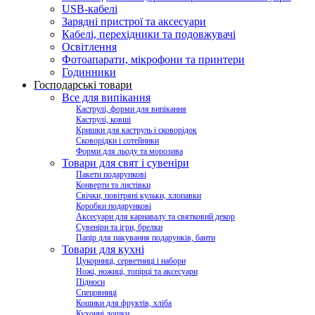
USB-кабелі
Зарядні пристрої та аксесуари
Кабелі, перехідники та подовжувачі
Освітлення
Фотоапарати, мікрофони та принтери
Годинники
Господарські товари
Все для випікання
Каструлі, форми для випікання
Каструлі, ковші
Кришки для каструль і сковорідок
Сковорідки і сотейники
Форми для льоду та морозива
Товари для свят і сувеніри
Пакети подарункові
Конверти та листівки
Свічки, повітряні кульки, хлопавки
Коробки подарункові
Аксесуари для карнавалу та святковий декор
Сувеніри та ігри, брелки
Папір для пакування подарунків, банти
Товари для кухні
Цукорниці, серветниці і набори
Ножі, ножиці, топірці та аксесуари
Підноси
Спецовниці
Кошики для фруктів, хліба
Кухонні дошки