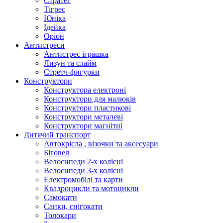
Стратег
Тігрес
Юніка
Ідейка
Оріон
Антистреси
Антистрес іграшка
Лизун та слайм
Стретч-фигурки
Конструктори
Конструктора електроні
Конструктори для малюків
Конструктори пластикові
Конструктори металеві
Конструктори магнітні
Дитячий транспорт
Автокрісла , візочки та аксесуари
Біговел
Велосипеди 2-х колісні
Велосипеди 3-х колісні
Електромобілі та карти
Квадроцикли та мотоцикли
Самокати
Санки, снігокати
Толокари