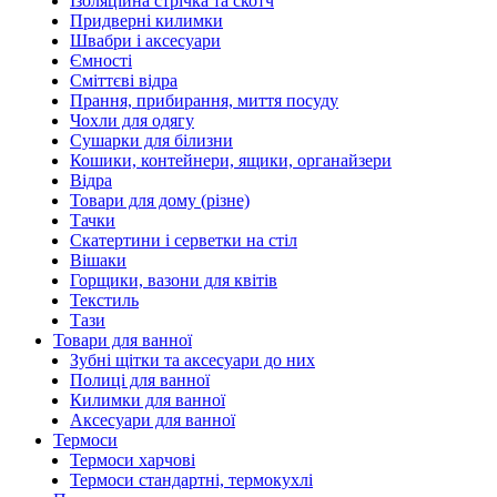
Ізоляційна стрічка та скотч
Придверні килимки
Швабри і аксесуари
Ємності
Сміттєві відра
Прання, прибирання, миття посуду
Чохли для одягу
Сушарки для білизни
Кошики, контейнери, ящики, органайзери
Відра
Товари для дому (різне)
Тачки
Скатертини і серветки на стіл
Вішаки
Горщики, вазони для квітів
Текстиль
Тази
Товари для ванної
Зубні щітки та аксесуари до них
Полиці для ванної
Килимки для ванної
Аксесуари для ванної
Термоси
Термоси харчові
Термоси стандартні, термокухлі