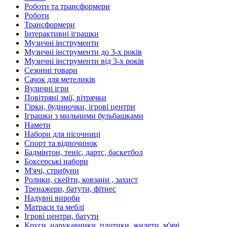
Роботи та трансформери
Роботи
Трансформери
Інтерактивні іграшки
Музичні інструменти
Музичні інструменти до 3-х років
Музичні інструменти від 3-х років
Сезонні товари
Сачок для метеликів
Вуличні ігри
Повітряні змії, вітрячки
Гірки, будиночки, ігрові центри
Іграшки з мильними бульбашками
Намети
Набори для пісочниці
Спорт та відпочинок
Бадмінтон, теніс, дартс, баскетбол
Боксерські набори
М'ячі, стрибуни
Ролики, скейти, ковзани , захист
Тренажери, батути, фітнес
Надувні вироби
Матраси та меблі
Ігрові центри, батути
Круги, нарукавники, плотики, жилети, м'ячі