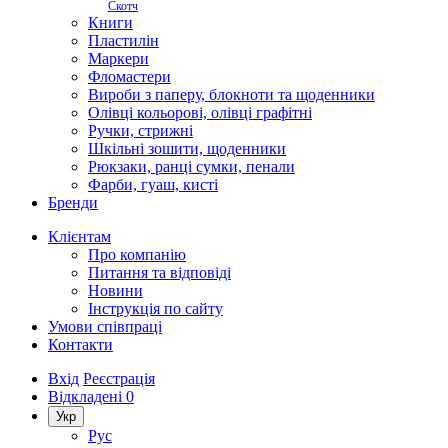
Скотч
Книги
Пластилін
Маркери
Фломастери
Вироби з паперу, блокноти та щоденники
Олівці кольорові, олівці графітні
Ручки, стрижні
Шкільні зошити, щоденники
Рюкзаки, ранці сумки, пенали
Фарби, гуаш, кисті
Бренди
Клієнтам
Про компанію
Питання та відповіді
Новини
Інструкція по сайту
Умови співпраці
Контакти
Вхід
Реєстрація
Відкладені
0
Укр
Рус