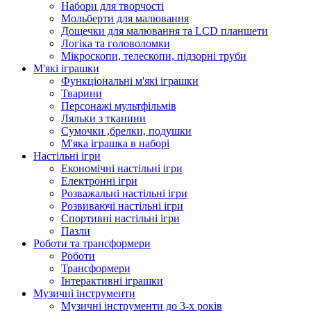
Набори для творчості
Мольберти для малювання
Дощечки для малювання та LCD планшети
Логіка та головоломки
Мікроскопи, телескопи, підзорні труби
М'які іграшки
Функціональні м'які іграшки
Тварини
Персонажі мультфільмів
Ляльки з тканини
Сумочки ,брелки, подушки
М'яка іграшка в наборі
Настільні ігри
Економічні настільні ігри
Електронні ігри
Розважальні настільні ігри
Розвиваючі настільні ігри
Спортивні настільні ігри
Пазли
Роботи та трансформери
Роботи
Трансформери
Інтерактивні іграшки
Музичні інструменти
Музичні інструменти до 3-х років