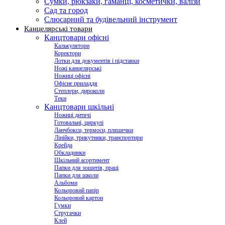
Сумки, рюкзаки, гаманці, косметички, валізи
Сад та город
Слюсарний та будівельний інструмент
Канцелярські товари
Канцтовари офісні
Калькулятори
Коректори
Лотки для документів і підставки
Ножі канцелярські
Ножиці офісні
Офісне приладдя
Степлери, дироколи
Теки
Канцтовари шкільні
Ножиці дитячі
Готовальні, циркулі
Ланчбокси, термоси, пляшечки
Лінійки, трикутники, транспортири
Крейда
Обкладинки
Шкільний асортимент
Папки для зошитів, праці
Папки для школи
Альбоми
Кольоровий папір
Кольоровий картон
Гумки
Стругачки
Клей