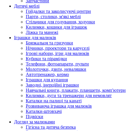
Запчастини
Дитячі меблі
Гойдалки та заколисуючі центри
Парти, столики, м'які меблі
Стільчики для годування, ходунки
Килимки, кошики для іграшок
Ліжка та манежі
Іграшки для малюків
Брязкальця та гризунки
Нічники, проектори та каруселі
Ігрові набори, ігри для малюків
Кубики та пірамідки
Телефони, фотоапарати, пульти
Молоточки, дзиґи, неваляшки
Автотренажер, кермо
Іграшки для купання
Заводні, інерційні іграшки
Навчальні книги, плакати, планшети, комп'ютери
Килимки, дуги та тренажери для немовлят
Каталки на палиці та канаті
Розвиваюча іграшка для малюків
Каталки-штовхачі
Підвіски
Догляд за малюками
Гігієна та дитяча безпека