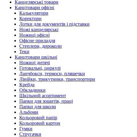
Канцелярські товари
Канцтовари офісні
Калькулятори
Коректори
Лотки для документів і підставки
Ножі канцелярські
Ножиці офісні
Офісне приладдя
Степлери, дироколи
Теки
Канцтовари шкільні
Ножиці дитячі
Готовальні, циркулі
Ланчбокси, термоси, пляшечки
Лінійки, трикутники, транспортири
Крейда
Обкладинки
Шкільний асортимент
Папки для зошитів, праці
Папки для школи
Альбоми
Кольоровий папір
Кольоровий картон
Гумки
Стругачки