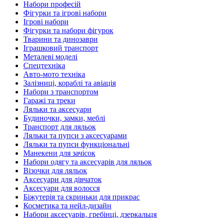
Набори професій
Фігурки та ігрові набори
Ігрові набори
Фігурки та набори фігурок
Тварини та динозаври
Іграшковий транспорт
Металеві моделі
Спецтехніка
Авто-мото техніка
Залізниці, кораблі та авіація
Набори з транспортом
Гаражі та треки
Ляльки та аксесуари
Будиночки, замки, меблі
Транспорт для ляльок
Ляльки та пупси з аксесуарами
Ляльки та пупси функціональні
Манекени для зачісок
Набори одягу та аксесуарів для ляльок
Візочки для ляльок
Аксесуари для дівчаток
Аксесуари для волосся
Біжутерія та скриньки для прикрас
Косметика та нейл-дизайн
Набори аксесуарів, гребінці, дзеркальця