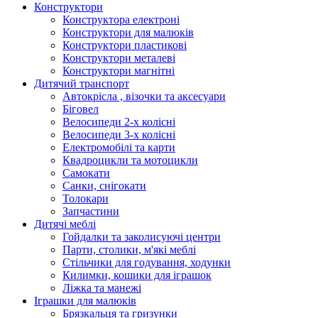
Конструктори
Конструктора електроні
Конструктори для малюків
Конструктори пластикові
Конструктори металеві
Конструктори магнітні
Дитячий транспорт
Автокрісла , візочки та аксесуари
Біговел
Велосипеди 2-х колісні
Велосипеди 3-х колісні
Електромобілі та карти
Квадроцикли та мотоцикли
Самокати
Санки, снігокати
Толокари
Запчастини
Дитячі меблі
Гойдалки та заколисуючі центри
Парти, столики, м'які меблі
Стільчики для годування, ходунки
Килимки, кошики для іграшок
Ліжка та манежі
Іграшки для малюків
Брязкальця та гризунки