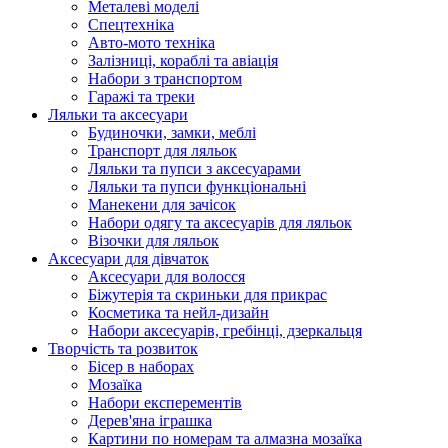
Металеві моделі
Спецтехніка
Авто-мото техніка
Залізниці, кораблі та авіація
Набори з транспортом
Гаражі та треки
Ляльки та аксесуари
Будиночки, замки, меблі
Транспорт для ляльок
Ляльки та пупси з аксесуарами
Ляльки та пупси функціональні
Манекени для зачісок
Набори одягу та аксесуарів для ляльок
Візочки для ляльок
Аксесуари для дівчаток
Аксесуари для волосся
Біжутерія та скриньки для прикрас
Косметика та нейл-дизайн
Набори аксесуарів, гребінці, дзеркальця
Творчість та розвиток
Бісер в наборах
Мозаїка
Набори експерементів
Дерев'яна іграшка
Картини по номерам та алмазна мозаїка