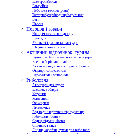
Електрочайники
Батарейки
Побутова техніка (різне)
Тостери/бутербродниці/вафельниці
Ваги
Праска
Новорічні товари
Новорічні елементи декору
Гірлянди
Ялинкові іграшки та аксесуари
Штучні ялинки і сосни
Активний відпочинок, туризм
Вуличні меблі, парасольки та аксесуари
Все для барбекю, пікніків
Активний відпочинок, туризм (різне)
Окуляри сонцезахисні
Парасольки і дощовики
Риболовля
Аксесуари для вудок
Блешня, воблера
Котушки
Кормушки
Оснащення
Прикормки
Род-поди і підставки під вудилища
Риболовля (різне)
Садки, підсаки, багри
Спінінги, вудки
Ящики, коробки, сумки для риболовлі