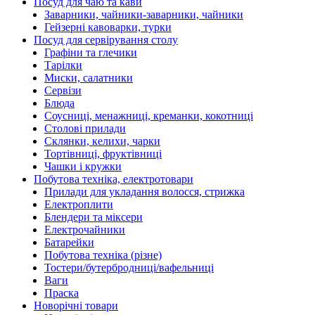
Посуд для чаю та кави
Заварники, чайники-заварники, чайники
Гейзерні кавоварки, турки
Посуд для сервірування столу
Графіни та глечики
Тарілки
Миски, салатники
Сервізи
Блюда
Соусниці, менажниці, креманки, кокотниці
Столові прилади
Склянки, келихи, чарки
Тортівниці, фруктівниці
Чашки і кружки
Побутова техніка, електротовари
Прилади для укладання волосся, стрижка
Електроплити
Блендери та міксери
Електрочайники
Батарейки
Побутова техніка (різне)
Тостери/бутербродниці/вафельниці
Ваги
Праска
Новорічні товари