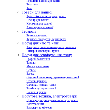
Горщики, вазони для квітів
Текстиль
Тази
Товари для ванної
Зубні щітки та аксесуари до них
Полиці для ванної
Килимки для ванної
Аксесуари для ванної
Термоси
Термоси харчові
Термоси стандартні, термокухлі
Посуд для чаю та кави
Заварники, чайники-заварники, чайники
Гейзерні кавоварки, турки
Посуд для сервірування столу
Графіни та глечики
Тарілки
Миски, салатники
Сервізи
Блюда
Соусниці, менажниці, креманки, кокотниці
Столові прилади
Склянки, келихи, чарки
Тортівниці, фруктівниці
Чашки і кружки
Побутова техніка, електротовари
Прилади для укладання волосся, стрижка
Електроплити
Блендери та міксери