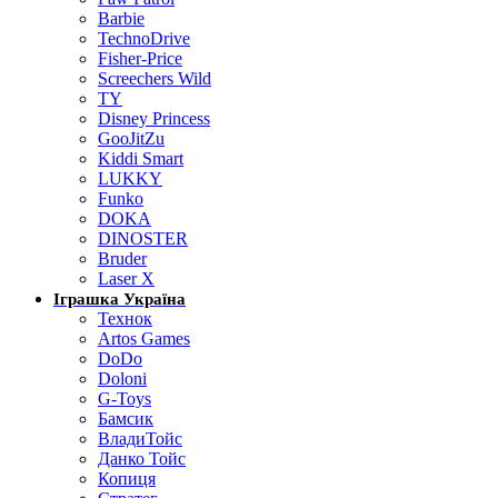
Barbie
TechnoDrive
Fisher-Price
Screechers Wild
TY
Disney Princess
GooJitZu
Kiddi Smart
LUKKY
Funko
DOKA
DINOSTER
Bruder
Laser X
Іграшка Україна
Технок
Artos Games
DoDo
Doloni
G-Toys
Бамсик
ВладиТойс
Данко Тойс
Копиця