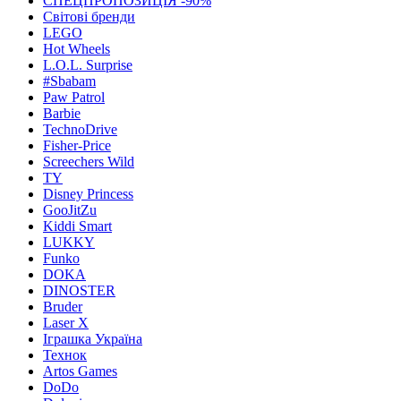
СПЕЦПРОПОЗИЦІЯ -90%
Світові бренди
LEGO
Hot Wheels
L.O.L. Surprise
#Sbabam
Paw Patrol
Barbie
TechnoDrive
Fisher-Price
Screechers Wild
TY
Disney Princess
GooJitZu
Kiddi Smart
LUKKY
Funko
DOKA
DINOSTER
Bruder
Laser X
Іграшка Україна
Технок
Artos Games
DoDo