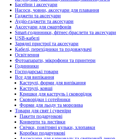
Басейни і аксесуари
Насоси, човни, аксесуари для плавання
Гаджети та аксесуари
Аудіо-гаджети та аксесуари
Аксесуари для смартфонів
Smart-годинники, фітнес-браслети та аксесуари
USB-кабелі
Зарядні пристрої та аксесуари
Кабелі, перехідники та подовжувачі
Освітлення
Фотоапарати, мікрофони та принтери
Годинники
Господарські товари
Все для випікання
Каструлі, форми для випікання
Каструлі, ковші
Кришки для каструль і сковорідок
Сковорідки і сотейники
Форми для льоду та морозива
Товари для свят і сувеніри
Пакети подарункові
Конверти та листівки
Свічки, повітряні кульки, хлопавки
Коробки подарункові
Аксесуари для карнавалу та святковий декор