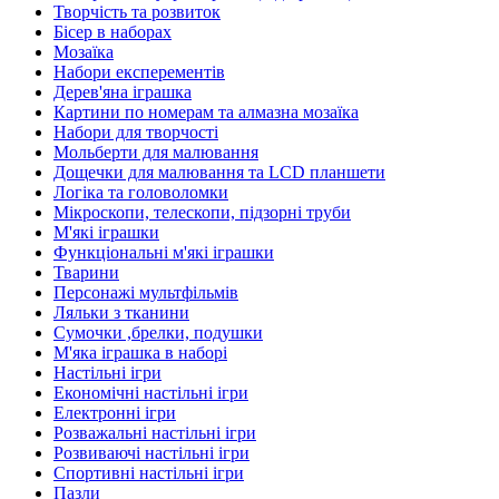
Творчість та розвиток
Бісер в наборах
Мозаїка
Набори експерементів
Дерев'яна іграшка
Картини по номерам та алмазна мозаїка
Набори для творчості
Мольберти для малювання
Дощечки для малювання та LCD планшети
Логіка та головоломки
Мікроскопи, телескопи, підзорні труби
М'які іграшки
Функціональні м'які іграшки
Тварини
Персонажі мультфільмів
Ляльки з тканини
Сумочки ,брелки, подушки
М'яка іграшка в наборі
Настільні ігри
Економічні настільні ігри
Електронні ігри
Розважальні настільні ігри
Розвиваючі настільні ігри
Спортивні настільні ігри
Пазли