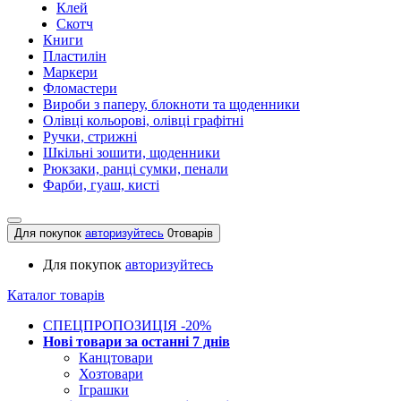
Клей
Скотч
Книги
Пластилін
Маркери
Фломастери
Вироби з паперу, блокноти та щоденники
Олівці кольорові, олівці графітні
Ручки, стрижні
Шкільні зошити, щоденники
Рюкзаки, ранці сумки, пенали
Фарби, гуаш, кисті
Для покупок
авторизуйтесь
0
товарів
Для покупок
авторизуйтесь
Каталог товарів
СПЕЦПРОПОЗИЦІЯ -20%
Нові товари за останнi 7 днiв
Канцтовари
Хозтовари
Іграшки