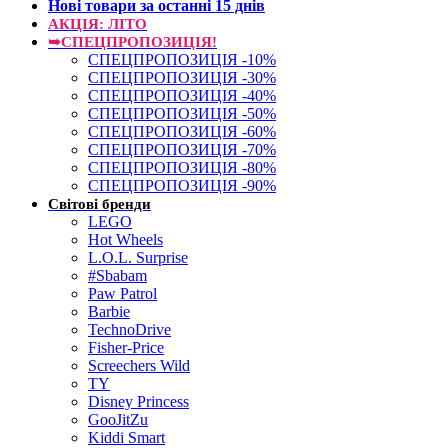
Нові товари за останнi 15 днiв
АКЦІЯ: ЛІТО
➥СПЕЦПРОПОЗИЦІЯ!
СПЕЦПРОПОЗИЦІЯ -10%
СПЕЦПРОПОЗИЦІЯ -30%
СПЕЦПРОПОЗИЦІЯ -40%
СПЕЦПРОПОЗИЦІЯ -50%
СПЕЦПРОПОЗИЦІЯ -60%
СПЕЦПРОПОЗИЦІЯ -70%
СПЕЦПРОПОЗИЦІЯ -80%
СПЕЦПРОПОЗИЦІЯ -90%
Світові бренди
LEGO
Hot Wheels
L.O.L. Surprise
#Sbabam
Paw Patrol
Barbie
TechnoDrive
Fisher-Price
Screechers Wild
TY
Disney Princess
GooJitZu
Kiddi Smart