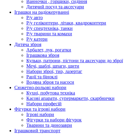
Ванночки , горщики, сидіння
Дитячий посуд та аксесуари
Іграшки на радіокеруванні
Р/у авто
Р/у гелікоптери, літаки, квадрокоптери
Р/у спецтехніка, танки
Р/у тварини та комахи
Р/у катери
Дитяча зброя
Арбалет, лук, рогатки
Іграшкова зброя
Кульки, патрони, пістони та аксесуари до зброї
Мечі, шаблі, шпаги, щити
Набори зброї, тир, лазертаг
Рації та біноклі
Водяна зброя та насоси
Сюжетно-рольові набори
Кухні, побутова техніка
Касові апарати, супермаркети, скарбнички
Набори професій
Фігурки та ігрові набори
Ігрові набори
Фігурки та набори фігурок
Тварини та динозаври
Іграшковий транспорт