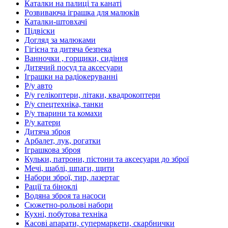
Каталки на палиці та канаті
Розвиваюча іграшка для малюків
Каталки-штовхачі
Підвіски
Догляд за малюками
Гігієна та дитяча безпека
Ванночки , горщики, сидіння
Дитячий посуд та аксесуари
Іграшки на радіокеруванні
Р/у авто
Р/у гелікоптери, літаки, квадрокоптери
Р/у спецтехніка, танки
Р/у тварини та комахи
Р/у катери
Дитяча зброя
Арбалет, лук, рогатки
Іграшкова зброя
Кульки, патрони, пістони та аксесуари до зброї
Мечі, шаблі, шпаги, щити
Набори зброї, тир, лазертаг
Рації та біноклі
Водяна зброя та насоси
Сюжетно-рольові набори
Кухні, побутова техніка
Касові апарати, супермаркети, скарбнички