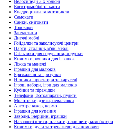
Велосипеди 3-х колісні
Електромобілі та карти
Квадроцикли та мотоцикли
Самокати
Санки, снігокати
Толокари
Запчастини
Дитячі меблі
Гойдалки та заколисуючі центри
Парти, столики, м'які меблі
Стільчики для годування, ходунки
Килимки, кошики для іграшок
Ліжка та манежі
Іграшки для малюків
Брязкальця та гризунки
Нічники, проектори та каруселі
Ігрові набори, ігри для малюків
Кубики та пірамідки
Телефони, фотоапарати, пульти
Молоточки, дзиґи, неваляшки
Автотренажер, кермо
Іграшки для купання
Заводні, інерційні іграшки
Навчальні книги, плакати, планшети, комп'ютери
Килимки, дуги та тренажери для немовлят