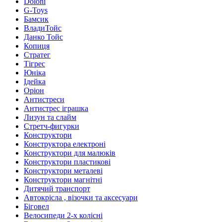
Doloni
G-Toys
Бамсик
ВладиТойс
Данко Тойс
Копиця
Стратег
Тігрес
Юніка
Ідейка
Оріон
Антистреси
Антистрес іграшка
Лизун та слайм
Стретч-фигурки
Конструктори
Конструктора електроні
Конструктори для малюків
Конструктори пластикові
Конструктори металеві
Конструктори магнітні
Дитячий транспорт
Автокрісла , візочки та аксесуари
Біговел
Велосипеди 2-х колісні