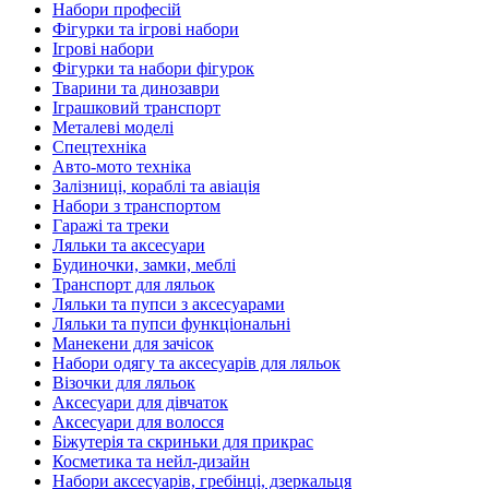
Набори професій
Фігурки та ігрові набори
Ігрові набори
Фігурки та набори фігурок
Тварини та динозаври
Іграшковий транспорт
Металеві моделі
Спецтехніка
Авто-мото техніка
Залізниці, кораблі та авіація
Набори з транспортом
Гаражі та треки
Ляльки та аксесуари
Будиночки, замки, меблі
Транспорт для ляльок
Ляльки та пупси з аксесуарами
Ляльки та пупси функціональні
Манекени для зачісок
Набори одягу та аксесуарів для ляльок
Візочки для ляльок
Аксесуари для дівчаток
Аксесуари для волосся
Біжутерія та скриньки для прикрас
Косметика та нейл-дизайн
Набори аксесуарів, гребінці, дзеркальця