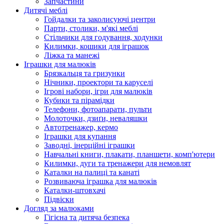
Запчастини
Дитячі меблі
Гойдалки та заколисуючі центри
Парти, столики, м'які меблі
Стільчики для годування, ходунки
Килимки, кошики для іграшок
Ліжка та манежі
Іграшки для малюків
Брязкальця та гризунки
Нічники, проектори та каруселі
Ігрові набори, ігри для малюків
Кубики та пірамідки
Телефони, фотоапарати, пульти
Молоточки, дзиґи, неваляшки
Автотренажер, кермо
Іграшки для купання
Заводні, інерційні іграшки
Навчальні книги, плакати, планшети, комп'ютери
Килимки, дуги та тренажери для немовлят
Каталки на палиці та канаті
Розвиваюча іграшка для малюків
Каталки-штовхачі
Підвіски
Догляд за малюками
Гігієна та дитяча безпека