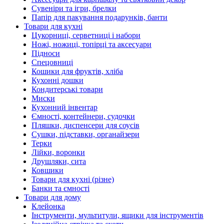
Сувеніри та ігри, брелки
Папір для пакування подарунків, банти
Товари для кухні
Цукорниці, серветниці і набори
Ножі, ножиці, топірці та аксесуари
Підноси
Спецовниці
Кошики для фруктів, хліба
Кухонні дошки
Кондитерські товари
Миски
Кухонний інвентар
Ємності, контейнери, судочки
Пляшки, диспенсери для соусів
Сушки, підставки, органайзери
Терки
Лійки, воронки
Друшляки, сита
Ковшики
Товари для кухні (різне)
Банки та ємності
Товари для дому
Клейонка
Інструменти, мультитули, ящики для інструментів