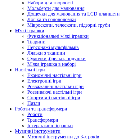
Набори для творчості
Мольберти для малювання
Дощечки для малювання та LCD планшети
Логіка та головоломки
Мікроскопи, телескопи, підзорні труби
М'які іграшки
Функціональні м'які іграшки
Тварини
Персонажі мультфільмів
Ляльки з тканини
Сумочки ,брелки, подушки
М'яка іграшка в наборі
Настільні ігри
Економічні настільні ігри
Електронні ігри
Розважальні настільні ігри
Розвиваючі настільні ігри
Спортивні настільні ігри
Пазли
Роботи та трансформери
Роботи
Трансформери
Інтерактивні іграшки
Музичні інструменти
Музичні інструменти до 3-х років