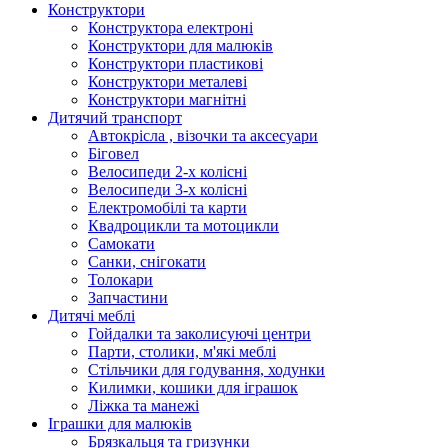
Конструктори
Конструктора електроні
Конструктори для малюків
Конструктори пластикові
Конструктори металеві
Конструктори магнітні
Дитячий транспорт
Автокрісла , візочки та аксесуари
Біговел
Велосипеди 2-х колісні
Велосипеди 3-х колісні
Електромобілі та карти
Квадроцикли та мотоцикли
Самокати
Санки, снігокати
Толокари
Запчастини
Дитячі меблі
Гойдалки та заколисуючі центри
Парти, столики, м'які меблі
Стільчики для годування, ходунки
Килимки, кошики для іграшок
Ліжка та манежі
Іграшки для малюків
Брязкальця та гризунки