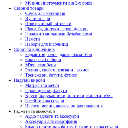
Музичні інструменти від 3-х років
Сезонні товари
Сачок для метеликів
Вуличні ігри
Повітряні змії, вітрячки
Гірки, будиночки, ігрові центри
Іграшки з мильними бульбашками
Намети
Набори для пісочниці
Спорт та відпочинок
Бадмінтон, теніс, дартс, баскетбол
Боксерські набори
М'ячі, стрибуни
Ролики, скейти, ковзани , захист
Тренажери, батути, фітнес
Надувні вироби
Матраси та меблі
Ігрові центри, батути
Круги, нарукавники, плотики, жилети, м'ячі
Басейни і аксесуари
Насоси, човни, аксесуари для плавання
Гаджети та аксесуари
Аудіо-гаджети та аксесуари
Аксесуари для смартфонів
Smart-годинники, фітнес-браслети та аксесуари