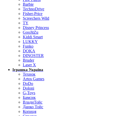
Barbie
TechnoDrive
Fisher-Price
Screechers Wild
TY
Disney Princess
GooJitZu
Kiddi Smart
LUKKY
Funko
DOKA
DINOSTER
Bruder
Laser X
Іграшка Україна
Технок
Artos Games
DoDo
Doloni
G-Toys
Бамсик
ВладиТойс
Данко Тойс
Копиця