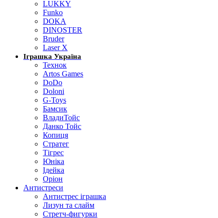
LUKKY
Funko
DOKA
DINOSTER
Bruder
Laser X
Іграшка Україна
Технок
Artos Games
DoDo
Doloni
G-Toys
Бамсик
ВладиТойс
Данко Тойс
Копиця
Стратег
Тігрес
Юніка
Ідейка
Оріон
Антистреси
Антистрес іграшка
Лизун та слайм
Стретч-фигурки