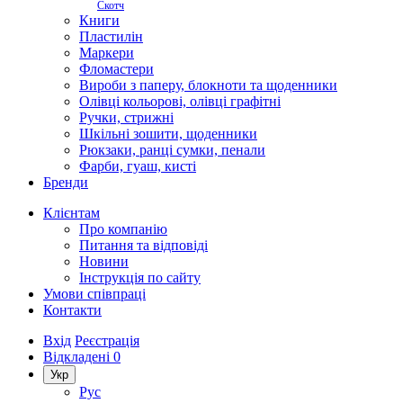
Скотч
Книги
Пластилін
Маркери
Фломастери
Вироби з паперу, блокноти та щоденники
Олівці кольорові, олівці графітні
Ручки, стрижні
Шкільні зошити, щоденники
Рюкзаки, ранці сумки, пенали
Фарби, гуаш, кисті
Бренди
Клієнтам
Про компанію
Питання та відповіді
Новини
Інструкція по сайту
Умови співпраці
Контакти
Вхід
Реєстрація
Відкладені
0
Укр
Рус