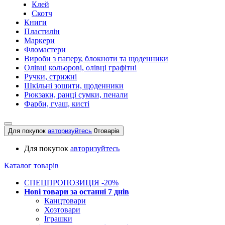
Клей
Скотч
Книги
Пластилін
Маркери
Фломастери
Вироби з паперу, блокноти та щоденники
Олівці кольорові, олівці графітні
Ручки, стрижні
Шкільні зошити, щоденники
Рюкзаки, ранці сумки, пенали
Фарби, гуаш, кисті
Для покупок
авторизуйтесь
0
товарів
Для покупок
авторизуйтесь
Каталог товарів
СПЕЦПРОПОЗИЦІЯ -20%
Нові товари за останнi 7 днiв
Канцтовари
Хозтовари
Іграшки