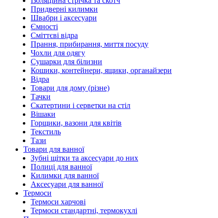
Ізоляційна стрічка та скотч
Придверні килимки
Швабри і аксесуари
Ємності
Сміттєві відра
Прання, прибирання, миття посуду
Чохли для одягу
Сушарки для білизни
Кошики, контейнери, ящики, органайзери
Відра
Товари для дому (різне)
Тачки
Скатертини і серветки на стіл
Вішаки
Горщики, вазони для квітів
Текстиль
Тази
Товари для ванної
Зубні щітки та аксесуари до них
Полиці для ванної
Килимки для ванної
Аксесуари для ванної
Термоси
Термоси харчові
Термоси стандартні, термокухлі