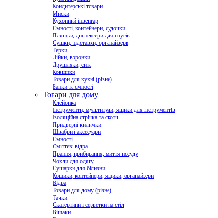
Кондитерські товари
Миски
Кухонний інвентар
Ємності, контейнери, судочки
Пляшки, диспенсери для соусів
Сушки, підставки, органайзери
Терки
Лійки, воронки
Друшляки, сита
Ковшики
Товари для кухні (різне)
Банки та ємності
Товари для дому
Клейонка
Інструменти, мультитули, ящики для інструментів
Ізоляційна стрічка та скотч
Придверні килимки
Швабри і аксесуари
Ємності
Сміттєві відра
Прання, прибирання, миття посуду
Чохли для одягу
Сушарки для білизни
Кошики, контейнери, ящики, органайзери
Відра
Товари для дому (різне)
Тачки
Скатертини і серветки на стіл
Вішаки