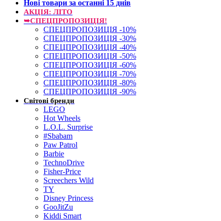
Нові товари за останнi 15 днiв
АКЦІЯ: ЛІТО
➥СПЕЦПРОПОЗИЦІЯ!
СПЕЦПРОПОЗИЦІЯ -10%
СПЕЦПРОПОЗИЦІЯ -30%
СПЕЦПРОПОЗИЦІЯ -40%
СПЕЦПРОПОЗИЦІЯ -50%
СПЕЦПРОПОЗИЦІЯ -60%
СПЕЦПРОПОЗИЦІЯ -70%
СПЕЦПРОПОЗИЦІЯ -80%
СПЕЦПРОПОЗИЦІЯ -90%
Світові бренди
LEGO
Hot Wheels
L.O.L. Surprise
#Sbabam
Paw Patrol
Barbie
TechnoDrive
Fisher-Price
Screechers Wild
TY
Disney Princess
GooJitZu
Kiddi Smart