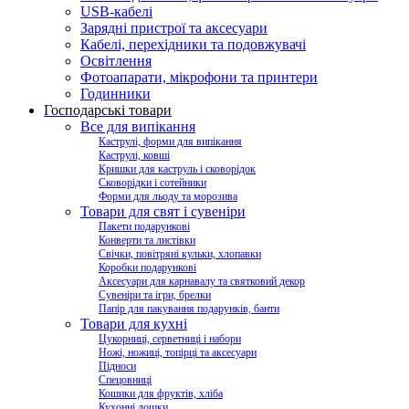
USB-кабелі
Зарядні пристрої та аксесуари
Кабелі, перехідники та подовжувачі
Освітлення
Фотоапарати, мікрофони та принтери
Годинники
Господарські товари
Все для випікання
Каструлі, форми для випікання
Каструлі, ковші
Кришки для каструль і сковорідок
Сковорідки і сотейники
Форми для льоду та морозива
Товари для свят і сувеніри
Пакети подарункові
Конверти та листівки
Свічки, повітряні кульки, хлопавки
Коробки подарункові
Аксесуари для карнавалу та святковий декор
Сувеніри та ігри, брелки
Папір для пакування подарунків, банти
Товари для кухні
Цукорниці, серветниці і набори
Ножі, ножиці, топірці та аксесуари
Підноси
Спецовниці
Кошики для фруктів, хліба
Кухонні дошки