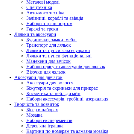
Металеві моделі
Спецтехніка
Авто-мото техніка
Залізниці, кораблі та авіація
Набори з транспортом
Гаражі та треки
Ляльки та аксесуари
Будиночки, замки, меблі
Транспорт для ляльок
Ляльки та пупси з аксесуарами
Ляльки та пупси функціональні
Манекени для зачісок
Набори одягу та аксесуарів для ляльок
Візочки для ляльок
Аксесуари для дівчаток
Аксесуари для волосся
Біжутерія та скриньки для прикрас
Косметика та нейл-дизайн
Набори аксесуарів, гребінці, дзеркальця
Творчість та розвиток
Бісер в наборах
Мозаїка
Набори експерементів
Дерев'яна іграшка
Картини по номерам та алмазна мозаїка