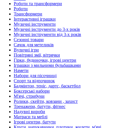
Роботи та трансформери
Роботи
Трансформери
Інтерактивні іграшки
Музичні інструменти
Музичні інструменти до 3-х років
Музичні інструменти від 3-х років
Сезонні товари
Сачок для метеликів
Вуличні ігри
Повітряні змії, вітрячки
Гірки, будиночки, ігрові центри
Іграшки з мильними бульбашками
Намети
Набори для пісочниці
Спорт та відпочинок
Бадмінтон, теніс, дартс, баскетбол
Боксерські набори
М'ячі, стрибуни
Ролики, скейти, ковзани , захист
Тренажери, батути, фітнес
Надувні вироби
Матраси та меблі
Ігрові центри, батути
Круги, нарукавники, плотики, жилети, м'ячі