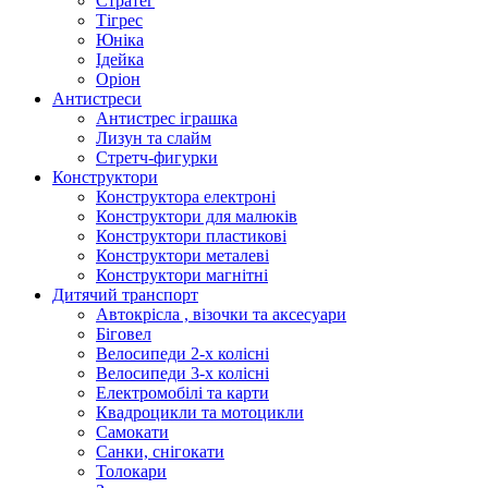
Стратег
Тігрес
Юніка
Ідейка
Оріон
Антистреси
Антистрес іграшка
Лизун та слайм
Стретч-фигурки
Конструктори
Конструктора електроні
Конструктори для малюків
Конструктори пластикові
Конструктори металеві
Конструктори магнітні
Дитячий транспорт
Автокрісла , візочки та аксесуари
Біговел
Велосипеди 2-х колісні
Велосипеди 3-х колісні
Електромобілі та карти
Квадроцикли та мотоцикли
Самокати
Санки, снігокати
Толокари