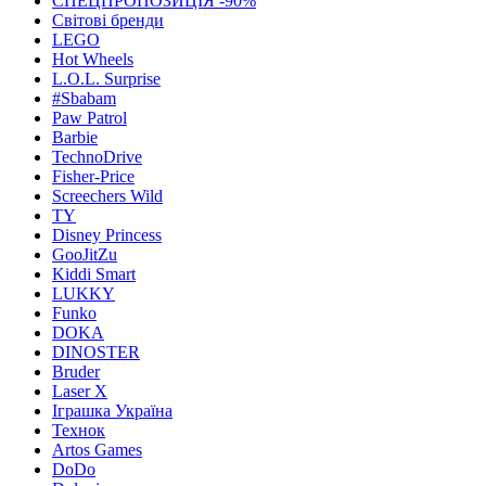
СПЕЦПРОПОЗИЦІЯ -90%
Світові бренди
LEGO
Hot Wheels
L.O.L. Surprise
#Sbabam
Paw Patrol
Barbie
TechnoDrive
Fisher-Price
Screechers Wild
TY
Disney Princess
GooJitZu
Kiddi Smart
LUKKY
Funko
DOKA
DINOSTER
Bruder
Laser X
Іграшка Україна
Технок
Artos Games
DoDo