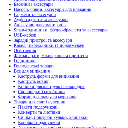
Басейни і аксесуари
Насоси, човни, аксесуари для плавання
Гаджети та аксесуари
Аудіо-гаджети та аксесуари
Аксесуари для смартфонів
Smart-годинники, фітнес-браслети та аксесуари
USB-кабелі
Зарядні пристрої та аксесуари
Кабелі, перехідники та подовжувачі
Освітлення
Фотоапарати, мікрофони та принтери
Годинники
Господарські товари
Все для випікання
Каструлі, форми для випікання
Каструлі, ковші
Кришки для каструль і сковорідок
Сковорідки і сотейники
Форми для льоду та морозива
Товари для свят і сувеніри
Пакети подарункові
Конверти та листівки
Свічки, повітряні кульки, хлопавки
Коробки подарункові
Аксесуари для карнавалу та святковий декор