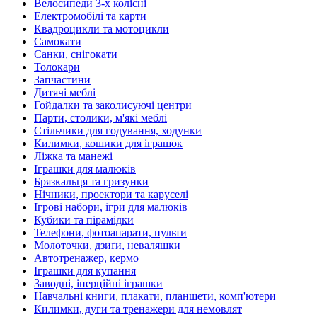
Велосипеди 3-х колісні
Електромобілі та карти
Квадроцикли та мотоцикли
Самокати
Санки, снігокати
Толокари
Запчастини
Дитячі меблі
Гойдалки та заколисуючі центри
Парти, столики, м'які меблі
Стільчики для годування, ходунки
Килимки, кошики для іграшок
Ліжка та манежі
Іграшки для малюків
Брязкальця та гризунки
Нічники, проектори та каруселі
Ігрові набори, ігри для малюків
Кубики та пірамідки
Телефони, фотоапарати, пульти
Молоточки, дзиґи, неваляшки
Автотренажер, кермо
Іграшки для купання
Заводні, інерційні іграшки
Навчальні книги, плакати, планшети, комп'ютери
Килимки, дуги та тренажери для немовлят