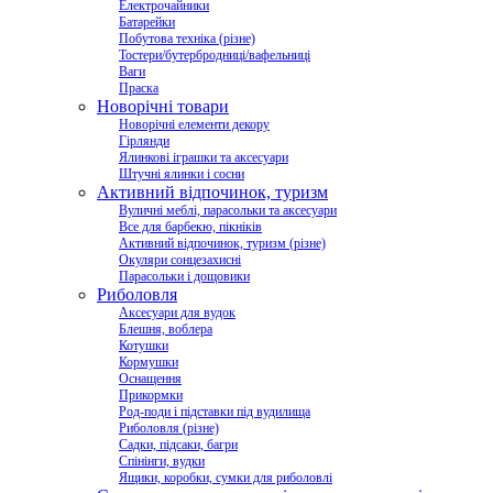
Електрочайники
Батарейки
Побутова техніка (різне)
Тостери/бутербродниці/вафельниці
Ваги
Праска
Новорічні товари
Новорічні елементи декору
Гірлянди
Ялинкові іграшки та аксесуари
Штучні ялинки і сосни
Активний відпочинок, туризм
Вуличні меблі, парасольки та аксесуари
Все для барбекю, пікніків
Активний відпочинок, туризм (різне)
Окуляри сонцезахисні
Парасольки і дощовики
Риболовля
Аксесуари для вудок
Блешня, воблера
Котушки
Кормушки
Оснащення
Прикормки
Род-поди і підставки під вудилища
Риболовля (різне)
Садки, підсаки, багри
Спінінги, вудки
Ящики, коробки, сумки для риболовлі