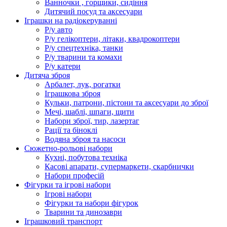
Ванночки , горщики, сидіння
Дитячий посуд та аксесуари
Іграшки на радіокеруванні
Р/у авто
Р/у гелікоптери, літаки, квадрокоптери
Р/у спецтехніка, танки
Р/у тварини та комахи
Р/у катери
Дитяча зброя
Арбалет, лук, рогатки
Іграшкова зброя
Кульки, патрони, пістони та аксесуари до зброї
Мечі, шаблі, шпаги, щити
Набори зброї, тир, лазертаг
Рації та біноклі
Водяна зброя та насоси
Сюжетно-рольові набори
Кухні, побутова техніка
Касові апарати, супермаркети, скарбнички
Набори професій
Фігурки та ігрові набори
Ігрові набори
Фігурки та набори фігурок
Тварини та динозаври
Іграшковий транспорт