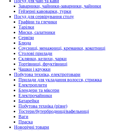
Посуд для чаю та кави
Заварники, чайники-заварники, чайники
Гейзерні кавоварки, турки
Посуд для сервірування столу
Графіни та глечики
Тарілки
Миски, салатники
Сервізи
Блюда
Соусниці, менажниці, креманки, кокотниці
Столові прилади
Склянки, келихи, чарки
Тортівниці, фруктівниці
Чашки і кружки
Побутова техніка, електротовари
Прилади для укладання волосся, стрижка
Електроплити
Блендери та міксери
Електрочайники
Батарейки
Побутова техніка (різне)
Тостери/бутербродниці/вафельниці
Ваги
Праска
Новорічні товари