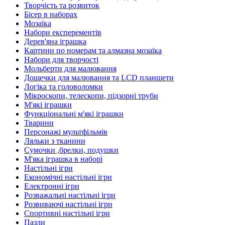
Творчість та розвиток
Бісер в наборах
Мозаїка
Набори експерементів
Дерев'яна іграшка
Картини по номерам та алмазна мозаїка
Набори для творчості
Мольберти для малювання
Дощечки для малювання та LCD планшети
Логіка та головоломки
Мікроскопи, телескопи, підзорні труби
М'які іграшки
Функціональні м'які іграшки
Тварини
Персонажі мультфільмів
Ляльки з тканини
Сумочки ,брелки, подушки
М'яка іграшка в наборі
Настільні ігри
Економічні настільні ігри
Електронні ігри
Розважальні настільні ігри
Розвиваючі настільні ігри
Спортивні настільні ігри
Пазли