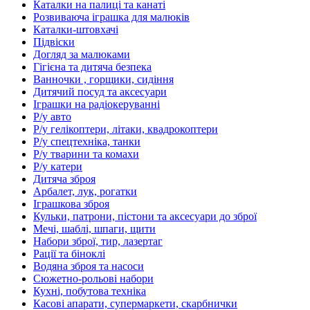
Каталки на палиці та канаті
Розвиваюча іграшка для малюків
Каталки-штовхачі
Підвіски
Догляд за малюками
Гігієна та дитяча безпека
Ванночки , горщики, сидіння
Дитячий посуд та аксесуари
Іграшки на радіокеруванні
Р/у авто
Р/у гелікоптери, літаки, квадрокоптери
Р/у спецтехніка, танки
Р/у тварини та комахи
Р/у катери
Дитяча зброя
Арбалет, лук, рогатки
Іграшкова зброя
Кульки, патрони, пістони та аксесуари до зброї
Мечі, шаблі, шпаги, щити
Набори зброї, тир, лазертаг
Рації та біноклі
Водяна зброя та насоси
Сюжетно-рольові набори
Кухні, побутова техніка
Касові апарати, супермаркети, скарбнички