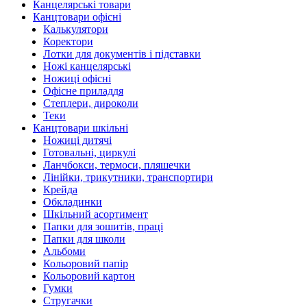
Канцелярські товари
Канцтовари офісні
Калькулятори
Коректори
Лотки для документів і підставки
Ножі канцелярські
Ножиці офісні
Офісне приладдя
Степлери, дироколи
Теки
Канцтовари шкільні
Ножиці дитячі
Готовальні, циркулі
Ланчбокси, термоси, пляшечки
Лінійки, трикутники, транспортири
Крейда
Обкладинки
Шкільний асортимент
Папки для зошитів, праці
Папки для школи
Альбоми
Кольоровий папір
Кольоровий картон
Гумки
Стругачки