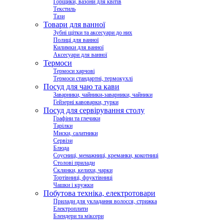
Горщики, вазони для квітів
Текстиль
Тази
Товари для ванної
Зубні щітки та аксесуари до них
Полиці для ванної
Килимки для ванної
Аксесуари для ванної
Термоси
Термоси харчові
Термоси стандартні, термокухлі
Посуд для чаю та кави
Заварники, чайники-заварники, чайники
Гейзерні кавоварки, турки
Посуд для сервірування столу
Графіни та глечики
Тарілки
Миски, салатники
Сервізи
Блюда
Соусниці, менажниці, креманки, кокотниці
Столові прилади
Склянки, келихи, чарки
Тортівниці, фруктівниці
Чашки і кружки
Побутова техніка, електротовари
Прилади для укладання волосся, стрижка
Електроплити
Блендери та міксери