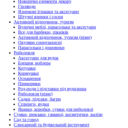
Новорічні елементи декору
Гірлянди
Ялинкові іграшки та аксесуари
Штучні ялинки і сосни
Активний відпочинок, туризм
Вуличні меблі, парасольки та аксесуари
Все для барбекю, пікніків
Активний відпочинок, туризм (різне)
Окуляри сонцезахисні
Парасольки і дощовики
Риболовля
Аксесуари для вудок
Блешня, воблера
Котушки
Кормушки
Оснащення
Прикормки
Род-поди і підставки під вудилища
Риболовля (різне)
Садки, підсаки, багри
Спінінги, вудки
Ящики, коробки, сумки для риболовлі
Сумки, рюкзаки, гаманці, косметички, валізи
Сад та город
Слюсарний та будівельний інструмент