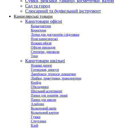
Сумки, рюкзаки, гаманці, косметички, валізи
Сад та город
Слюсарний та будівельний інструмент
Канцелярські товари
Канцтовари офісні
Калькулятори
Коректори
Лотки для документів і підставки
Ножі канцелярські
Ножиці офісні
Офісне приладдя
Степлери, дироколи
Теки
Канцтовари шкільні
Ножиці дитячі
Готовальні, циркулі
Ланчбокси, термоси, пляшечки
Лінійки, трикутники, транспортири
Крейда
Обкладинки
Шкільний асортимент
Папки для зошитів, праці
Папки для школи
Альбоми
Кольоровий папір
Кольоровий картон
Гумки
Стругачки
Клей