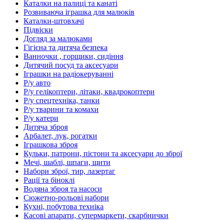
Каталки на палиці та канаті
Розвиваюча іграшка для малюків
Каталки-штовхачі
Підвіски
Догляд за малюками
Гігієна та дитяча безпека
Ванночки , горщики, сидіння
Дитячий посуд та аксесуари
Іграшки на радіокеруванні
Р/у авто
Р/у гелікоптери, літаки, квадрокоптери
Р/у спецтехніка, танки
Р/у тварини та комахи
Р/у катери
Дитяча зброя
Арбалет, лук, рогатки
Іграшкова зброя
Кульки, патрони, пістони та аксесуари до зброї
Мечі, шаблі, шпаги, щити
Набори зброї, тир, лазертаг
Рації та біноклі
Водяна зброя та насоси
Сюжетно-рольові набори
Кухні, побутова техніка
Касові апарати, супермаркети, скарбнички