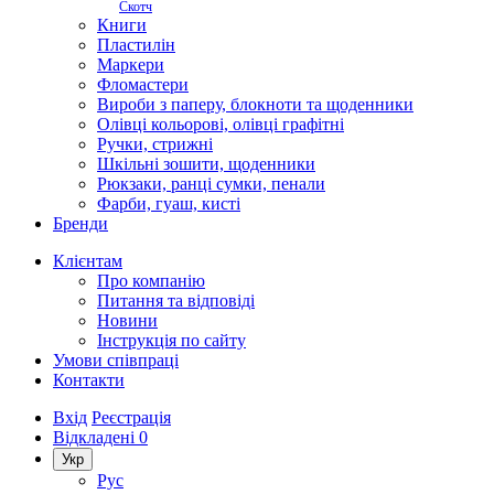
Скотч
Книги
Пластилін
Маркери
Фломастери
Вироби з паперу, блокноти та щоденники
Олівці кольорові, олівці графітні
Ручки, стрижні
Шкільні зошити, щоденники
Рюкзаки, ранці сумки, пенали
Фарби, гуаш, кисті
Бренди
Клієнтам
Про компанію
Питання та відповіді
Новини
Інструкція по сайту
Умови співпраці
Контакти
Вхід
Реєстрація
Відкладені
0
Укр
Рус