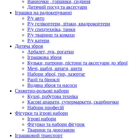
Ванночки , горщики, сидіння
Дитячий посуд та аксесуари
Іграшки на радіокеруванні
Р/у авто
Р/у гелікоптери, літаки, квадрокоптери
Р/у спецтехніка, танки
Р/у тварини та комахи
Р/у катери
Дитяча зброя
Арбалет, лук, рогатки
Іграшкова зброя
Кульки, патрони, пістони та аксесуари до зброї
Мечі, шаблі, шпаги, щити
Набори зброї, тир, лазертаг
Рації та біноклі
Водяна зброя та насоси
Сюжетно-рольові набори
Кухні, побутова техніка
Касові апарати, супермаркети, скарбнички
Набори професій
Фігурки та ігрові набори
Ігрові набори
Фігурки та набори фігурок
Тварини та динозаври
Іграшковий транспорт