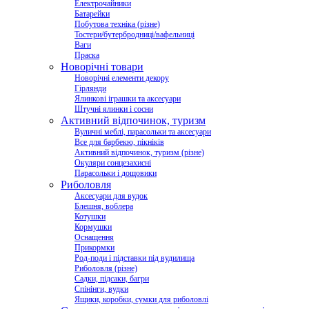
Електрочайники
Батарейки
Побутова техніка (різне)
Тостери/бутербродниці/вафельниці
Ваги
Праска
Новорічні товари
Новорічні елементи декору
Гірлянди
Ялинкові іграшки та аксесуари
Штучні ялинки і сосни
Активний відпочинок, туризм
Вуличні меблі, парасольки та аксесуари
Все для барбекю, пікніків
Активний відпочинок, туризм (різне)
Окуляри сонцезахисні
Парасольки і дощовики
Риболовля
Аксесуари для вудок
Блешня, воблера
Котушки
Кормушки
Оснащення
Прикормки
Род-поди і підставки під вудилища
Риболовля (різне)
Садки, підсаки, багри
Спінінги, вудки
Ящики, коробки, сумки для риболовлі