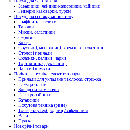
Посуд для чаю та кави
Заварники, чайники-заварники, чайники
Гейзерні кавоварки, турки
Посуд для сервірування столу
Графіни та глечики
Тарілки
Миски, салатники
Сервізи
Блюда
Соусниці, менажниці, креманки, кокотниці
Столові прилади
Склянки, келихи, чарки
Тортівниці, фруктівниці
Чашки і кружки
Побутова техніка, електротовари
Прилади для укладання волосся, стрижка
Електроплити
Блендери та міксери
Електрочайники
Батарейки
Побутова техніка (різне)
Тостери/бутербродниці/вафельниці
Ваги
Праска
Новорічні товари