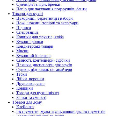
Сувеніри та ігри, брелки
Папір для пакування подарунків, банти
Товари для кухні
Цукорниці, серветниці і набори
Ножі, ножиці, топірці та аксесуари
Підноси
Спецовниці
Кошики для фруктів, хліба
Кухонні дошки
Кондитерські товари
Миски
Кухонний інвентар
Ємності, контейнери, судочки
Пляшки, диспенсери для соусів
Сушки, підставки, органайзери
Терки
Лійки, воронки
Друшляки, сита
Ковшики
Товари для кухні (різне)
Банки та ємності
Товари для дому
Клейонка
Інструменти, мультитули, ящики для інструментів