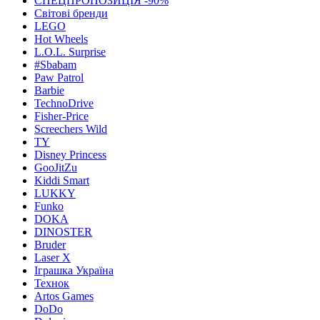
СПЕЦПРОПОЗИЦІЯ -90%
Світові бренди
LEGO
Hot Wheels
L.O.L. Surprise
#Sbabam
Paw Patrol
Barbie
TechnoDrive
Fisher-Price
Screechers Wild
TY
Disney Princess
GooJitZu
Kiddi Smart
LUKKY
Funko
DOKA
DINOSTER
Bruder
Laser X
Іграшка Україна
Технок
Artos Games
DoDo