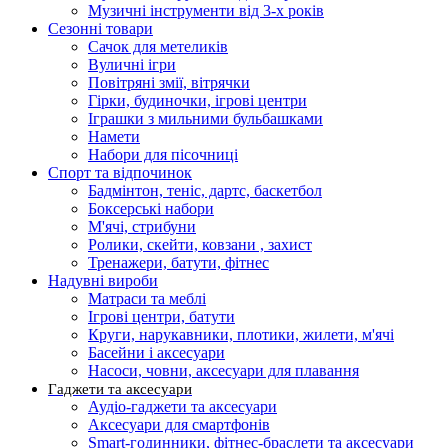
Музичні інструменти від 3-х років
Сезонні товари
Сачок для метеликів
Вуличні ігри
Повітряні змії, вітрячки
Гірки, будиночки, ігрові центри
Іграшки з мильними бульбашками
Намети
Набори для пісочниці
Спорт та відпочинок
Бадмінтон, теніс, дартс, баскетбол
Боксерські набори
М'ячі, стрибуни
Ролики, скейти, ковзани , захист
Тренажери, батути, фітнес
Надувні вироби
Матраси та меблі
Ігрові центри, батути
Круги, нарукавники, плотики, жилети, м'ячі
Басейни і аксесуари
Насоси, човни, аксесуари для плавання
Гаджети та аксесуари
Аудіо-гаджети та аксесуари
Аксесуари для смартфонів
Smart-годинники, фітнес-браслети та аксесуари