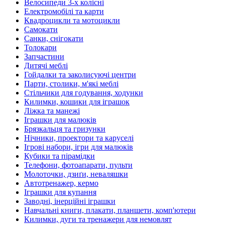
Велосипеди 3-х колісні
Електромобілі та карти
Квадроцикли та мотоцикли
Самокати
Санки, снігокати
Толокари
Запчастини
Дитячі меблі
Гойдалки та заколисуючі центри
Парти, столики, м'які меблі
Стільчики для годування, ходунки
Килимки, кошики для іграшок
Ліжка та манежі
Іграшки для малюків
Брязкальця та гризунки
Нічники, проектори та каруселі
Ігрові набори, ігри для малюків
Кубики та пірамідки
Телефони, фотоапарати, пульти
Молоточки, дзиґи, неваляшки
Автотренажер, кермо
Іграшки для купання
Заводні, інерційні іграшки
Навчальні книги, плакати, планшети, комп'ютери
Килимки, дуги та тренажери для немовлят