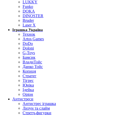
LUKKY
Funko
DOKA
DINOSTER
Bruder
Laser X
Іграшка Україна
Технок
Artos Games
DoDo
Doloni
G-Toys
Бамсик
ВладиТойс
Данко Тойс
Копиця
Стратег
Тігрес
Юніка
Ідейка
Оріон
Антистреси
Антистрес іграшка
Лизун та слайм
Стретч-фигурки