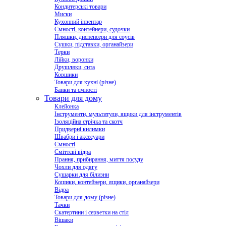
Кондитерські товари
Миски
Кухонний інвентар
Ємності, контейнери, судочки
Пляшки, диспенсери для соусів
Сушки, підставки, органайзери
Терки
Лійки, воронки
Друшляки, сита
Ковшики
Товари для кухні (різне)
Банки та ємності
Товари для дому
Клейонка
Інструменти, мультитули, ящики для інструментів
Ізоляційна стрічка та скотч
Придверні килимки
Швабри і аксесуари
Ємності
Сміттєві відра
Прання, прибирання, миття посуду
Чохли для одягу
Сушарки для білизни
Кошики, контейнери, ящики, органайзери
Відра
Товари для дому (різне)
Тачки
Скатертини і серветки на стіл
Вішаки