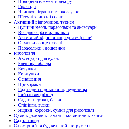
Новорічні елементи декору
Гірлянди
Ялинкові іграшки та аксесуари
Штучні ялинки і сосни
Активний відпочинок, туризм
Вуличні меблі, парасольки та аксесуари
Все для барбекю, пікніків
Активний відпочинок, туризм (різне)
Окуляри сонцезахисні
Парасольки і дощовики
Риболовля
Аксесуари для вудок
Блешня, воблера
Котушки
Кормушки
Оснащення
Прикормки
Род-поди і підставки під вудилища
Риболовля (різне)
Садки, підсаки, багри
Спінінги, вудки
Ящики, коробки, сумки для риболовлі
Сумки, рюкзаки, гаманці, косметички, валізи
Сад та город
Слюсарний та будівельний інструмент