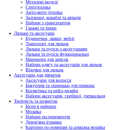
Металеві моделі
Спецтехніка
Авто-мото техніка
Залізниці, кораблі та авіація
Набори з транспортом
Гаражі та треки
Ляльки та аксесуари
Будиночки, замки, меблі
Транспорт для ляльок
Ляльки та пупси з аксесуарами
Ляльки та пупси функціональні
Манекени для зачісок
Набори одягу та аксесуарів для ляльок
Візочки для ляльок
Аксесуари для дівчаток
Аксесуари для волосся
Біжутерія та скриньки для прикрас
Косметика та нейл-дизайн
Набори аксесуарів, гребінці, дзеркальця
Творчість та розвиток
Бісер в наборах
Мозаїка
Набори експерементів
Дерев'яна іграшка
Картини по номерам та алмазна мозаїка