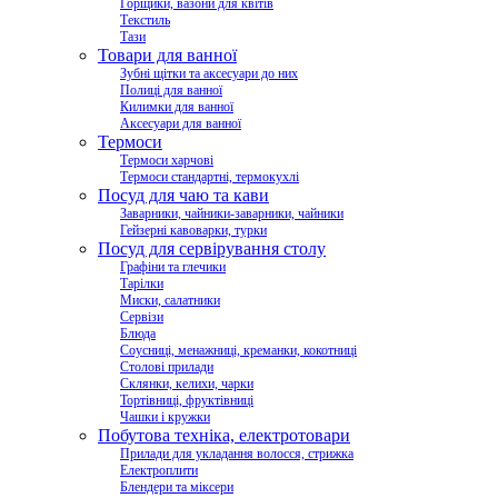
Горщики, вазони для квітів
Текстиль
Тази
Товари для ванної
Зубні щітки та аксесуари до них
Полиці для ванної
Килимки для ванної
Аксесуари для ванної
Термоси
Термоси харчові
Термоси стандартні, термокухлі
Посуд для чаю та кави
Заварники, чайники-заварники, чайники
Гейзерні кавоварки, турки
Посуд для сервірування столу
Графіни та глечики
Тарілки
Миски, салатники
Сервізи
Блюда
Соусниці, менажниці, креманки, кокотниці
Столові прилади
Склянки, келихи, чарки
Тортівниці, фруктівниці
Чашки і кружки
Побутова техніка, електротовари
Прилади для укладання волосся, стрижка
Електроплити
Блендери та міксери