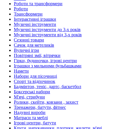
Роботи та трансформери
Роботи
Трансформери
Інтерактивні іграшки
Музичні інструменти
Музичні інструменти до 3-х років
Музичні інструменти від 3-х років
Сезонні товари
Сачок для метеликів
Вуличні ігри
Повітряні змії, вітрячки
Гірки, будиночки, ігрові центри
Іграшки з мильними бульбашками
Намети
Набори для пісочниці
Спорт та відпочинок
Бадмінтон, теніс, дартс, баскетбол
Боксерські набори
М'ячі, стрибуни
Ролики, скейти, ковзани , захист
Тренажери, батути, фітнес
Надувні вироби
Матраси та меблі
Ігрові центри, батути
Круги, нарукавники, плотики, жилети, м'ячі