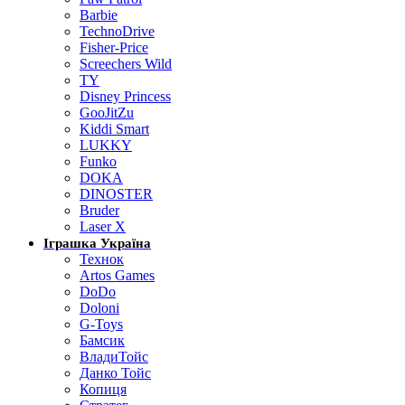
Barbie
TechnoDrive
Fisher-Price
Screechers Wild
TY
Disney Princess
GooJitZu
Kiddi Smart
LUKKY
Funko
DOKA
DINOSTER
Bruder
Laser X
Іграшка Україна
Технок
Artos Games
DoDo
Doloni
G-Toys
Бамсик
ВладиТойс
Данко Тойс
Копиця