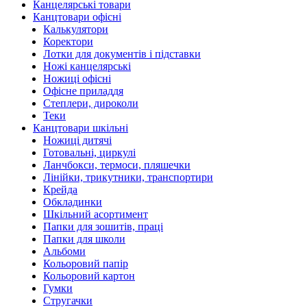
Канцелярські товари
Канцтовари офісні
Калькулятори
Коректори
Лотки для документів і підставки
Ножі канцелярські
Ножиці офісні
Офісне приладдя
Степлери, дироколи
Теки
Канцтовари шкільні
Ножиці дитячі
Готовальні, циркулі
Ланчбокси, термоси, пляшечки
Лінійки, трикутники, транспортири
Крейда
Обкладинки
Шкільний асортимент
Папки для зошитів, праці
Папки для школи
Альбоми
Кольоровий папір
Кольоровий картон
Гумки
Стругачки