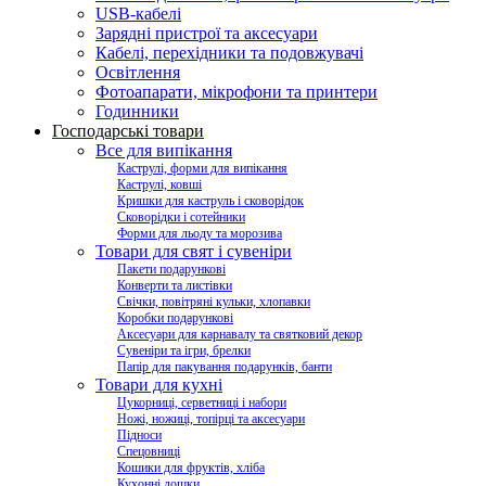
USB-кабелі
Зарядні пристрої та аксесуари
Кабелі, перехідники та подовжувачі
Освітлення
Фотоапарати, мікрофони та принтери
Годинники
Господарські товари
Все для випікання
Каструлі, форми для випікання
Каструлі, ковші
Кришки для каструль і сковорідок
Сковорідки і сотейники
Форми для льоду та морозива
Товари для свят і сувеніри
Пакети подарункові
Конверти та листівки
Свічки, повітряні кульки, хлопавки
Коробки подарункові
Аксесуари для карнавалу та святковий декор
Сувеніри та ігри, брелки
Папір для пакування подарунків, банти
Товари для кухні
Цукорниці, серветниці і набори
Ножі, ножиці, топірці та аксесуари
Підноси
Спецовниці
Кошики для фруктів, хліба
Кухонні дошки