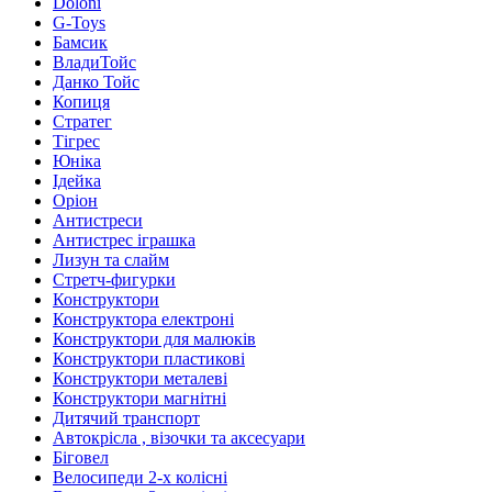
Doloni
G-Toys
Бамсик
ВладиТойс
Данко Тойс
Копиця
Стратег
Тігрес
Юніка
Ідейка
Оріон
Антистреси
Антистрес іграшка
Лизун та слайм
Стретч-фигурки
Конструктори
Конструктора електроні
Конструктори для малюків
Конструктори пластикові
Конструктори металеві
Конструктори магнітні
Дитячий транспорт
Автокрісла , візочки та аксесуари
Біговел
Велосипеди 2-х колісні