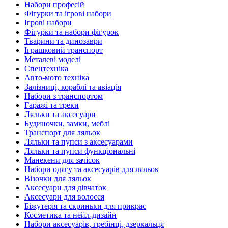
Набори професій
Фігурки та ігрові набори
Ігрові набори
Фігурки та набори фігурок
Тварини та динозаври
Іграшковий транспорт
Металеві моделі
Спецтехніка
Авто-мото техніка
Залізниці, кораблі та авіація
Набори з транспортом
Гаражі та треки
Ляльки та аксесуари
Будиночки, замки, меблі
Транспорт для ляльок
Ляльки та пупси з аксесуарами
Ляльки та пупси функціональні
Манекени для зачісок
Набори одягу та аксесуарів для ляльок
Візочки для ляльок
Аксесуари для дівчаток
Аксесуари для волосся
Біжутерія та скриньки для прикрас
Косметика та нейл-дизайн
Набори аксесуарів, гребінці, дзеркальця