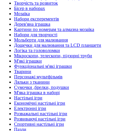
Творчість та розвиток
Бісер в наборах
Мозаїка
Набори експерементів
Дерев'яна іграшка
Картини по номерам та алмазна мозаїка
Набори для творчості
Мольберти для малювання
Дощечки для малювання та LCD планшети
Логіка та головоломки
Мікроскопи, телескопи, підзорні труби
М'які іграшки
Функціональні м'які іграшки
Тварини
Персонажі мультфільмів
Ляльки з тканини
Сумочки ,брелки, подушки
М'яка іграшка в наборі
Настільні ігри
Економічні настільні ігри
Електронні ігри
Розважальні настільні ігри
Розвиваючі настільні ігри
Спортивні настільні ігри
Пазли