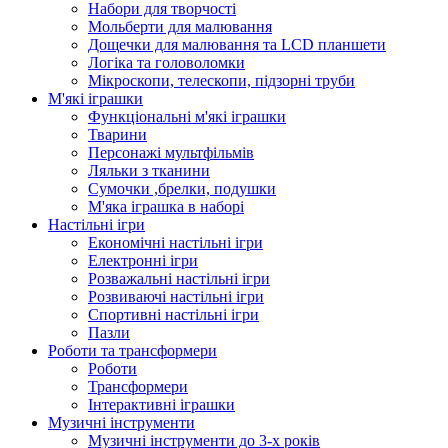
Набори для творчості
Мольберти для малювання
Дощечки для малювання та LCD планшети
Логіка та головоломки
Мікроскопи, телескопи, підзорні труби
М'які іграшки
Функціональні м'які іграшки
Тварини
Персонажі мультфільмів
Ляльки з тканини
Сумочки ,брелки, подушки
М'яка іграшка в наборі
Настільні ігри
Економічні настільні ігри
Електронні ігри
Розважальні настільні ігри
Розвиваючі настільні ігри
Спортивні настільні ігри
Пазли
Роботи та трансформери
Роботи
Трансформери
Інтерактивні іграшки
Музичні інструменти
Музичні інструменти до 3-х років