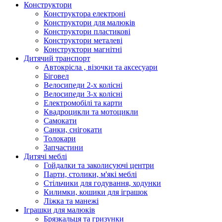
Конструктори
Конструктора електроні
Конструктори для малюків
Конструктори пластикові
Конструктори металеві
Конструктори магнітні
Дитячий транспорт
Автокрісла , візочки та аксесуари
Біговел
Велосипеди 2-х колісні
Велосипеди 3-х колісні
Електромобілі та карти
Квадроцикли та мотоцикли
Самокати
Санки, снігокати
Толокари
Запчастини
Дитячі меблі
Гойдалки та заколисуючі центри
Парти, столики, м'які меблі
Стільчики для годування, ходунки
Килимки, кошики для іграшок
Ліжка та манежі
Іграшки для малюків
Брязкальця та гризунки