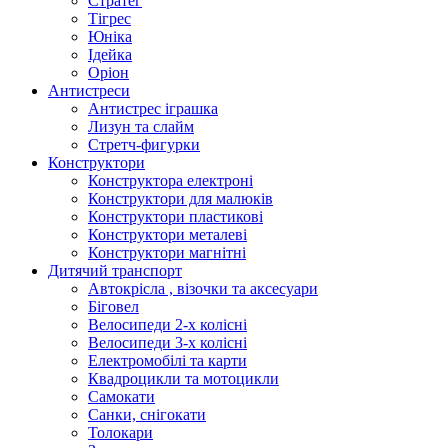
Стратег
Тігрес
Юніка
Ідейка
Оріон
Антистреси
Антистрес іграшка
Лизун та слайм
Стретч-фигурки
Конструктори
Конструктора електроні
Конструктори для малюків
Конструктори пластикові
Конструктори металеві
Конструктори магнітні
Дитячий транспорт
Автокрісла , візочки та аксесуари
Біговел
Велосипеди 2-х колісні
Велосипеди 3-х колісні
Електромобілі та карти
Квадроцикли та мотоцикли
Самокати
Санки, снігокати
Толокари