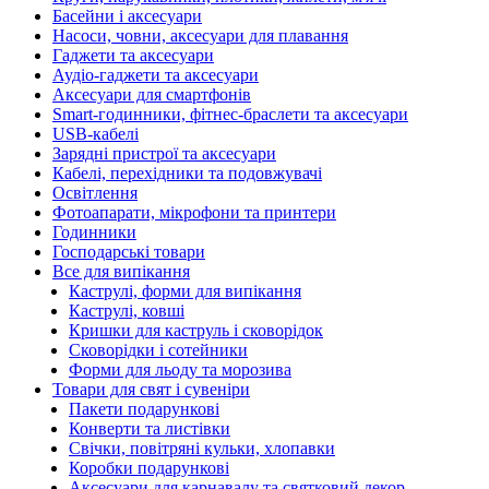
Басейни і аксесуари
Насоси, човни, аксесуари для плавання
Гаджети та аксесуари
Аудіо-гаджети та аксесуари
Аксесуари для смартфонів
Smart-годинники, фітнес-браслети та аксесуари
USB-кабелі
Зарядні пристрої та аксесуари
Кабелі, перехідники та подовжувачі
Освітлення
Фотоапарати, мікрофони та принтери
Годинники
Господарські товари
Все для випікання
Каструлі, форми для випікання
Каструлі, ковші
Кришки для каструль і сковорідок
Сковорідки і сотейники
Форми для льоду та морозива
Товари для свят і сувеніри
Пакети подарункові
Конверти та листівки
Свічки, повітряні кульки, хлопавки
Коробки подарункові
Аксесуари для карнавалу та святковий декор