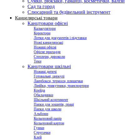
Сумки, рюкзаки, гаманці, косметички, валізи
Сад та город
Слюсарний та будівельний інструмент
Канцелярські товари
Канцтовари офісні
Калькулятори
Коректори
Лотки для документів і підставки
Ножі канцелярські
Ножиці офісні
Офісне приладдя
Степлери, дироколи
Теки
Канцтовари шкільні
Ножиці дитячі
Готовальні, циркулі
Ланчбокси, термоси, пляшечки
Лінійки, трикутники, транспортири
Крейда
Обкладинки
Шкільний асортимент
Папки для зошитів, праці
Папки для школи
Альбоми
Кольоровий папір
Кольоровий картон
Гумки
Стругачки
Клей