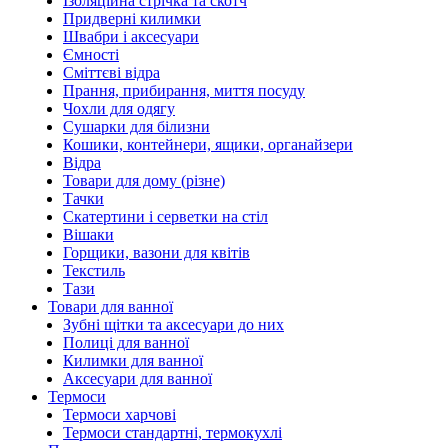
Ізоляційна стрічка та скотч
Придверні килимки
Швабри і аксесуари
Ємності
Сміттєві відра
Прання, прибирання, миття посуду
Чохли для одягу
Сушарки для білизни
Кошики, контейнери, ящики, органайзери
Відра
Товари для дому (різне)
Тачки
Скатертини і серветки на стіл
Вішаки
Горщики, вазони для квітів
Текстиль
Тази
Товари для ванної
Зубні щітки та аксесуари до них
Полиці для ванної
Килимки для ванної
Аксесуари для ванної
Термоси
Термоси харчові
Термоси стандартні, термокухлі