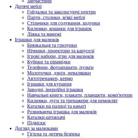
Запчастини
Дитячі меблі
Гойдалки та заколисуючі центри
Парти, столики, м'які меблі
Стільчики для годування, ходунки
Килимки, кошики для іграшок
Ліжка та манежі
Іграшки для малюків
Брязкальця та гризунки
Нічники, проектори та каруселі
Ігрові набори, ігри для малюків
Кубики та пірамідки
Телефони, фотоапарати, пульти
Молоточки, дзиґи, неваляшки
Автотренажер, кермо
Іграшки для купання
Заводні, інерційні іграшки
Навчальні книги, плакати, планшети, комп'ютери
Килимки, дуги та тренажери для немовлят
Каталки на палиці та канаті
Розвиваюча іграшка для малюків
Каталки-штовхачі
Підвіски
Догляд за малюками
Гігієна та дитяча безпека