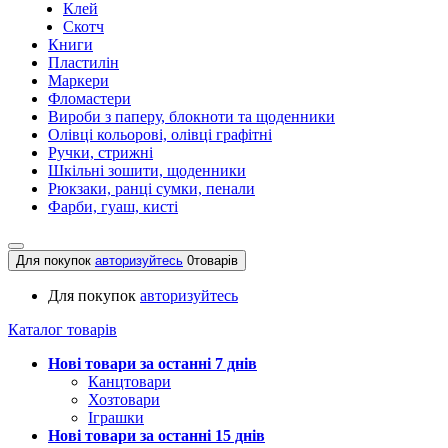
Клей
Скотч
Книги
Пластилін
Маркери
Фломастери
Вироби з паперу, блокноти та щоденники
Олівці кольорові, олівці графітні
Ручки, стрижні
Шкільні зошити, щоденники
Рюкзаки, ранці сумки, пенали
Фарби, гуаш, кисті
Для покупок
авторизуйтесь
0
товарів
Для покупок
авторизуйтесь
Каталог товарів
Нові товари за останнi 7 днiв
Канцтовари
Хозтовари
Іграшки
Нові товари за останнi 15 днiв