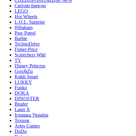
СПЕЦПРОПОЗИЦІЯ -90%
Світові бренди
LEGO
Hot Wheels
L.O.L. Surprise
#Sbabam
Paw Patrol
Barbie
TechnoDrive
Fisher-Price
Screechers Wild
TY
Disney Princess
GooJitZu
Kiddi Smart
LUKKY
Funko
DOKA
DINOSTER
Bruder
Laser X
Іграшка Україна
Технок
Artos Games
DoDo