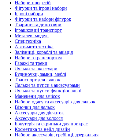
Набори професій
Фігурки та ігрові набори
Ігрові набори
Фігурки та набори фігурок
Тварини та динозаври
Іграшковий транспорт
Металеві моделі
Спецтехніка
Авто-мото техніка
Залізниці, кораблі та авіація
Набори з транспортом
Гаражі та треки
Ляльки та аксесуари
Будиночки, замки, меблі
Транспорт для ляльок
Ляльки та пупси з аксесуарами
Ляльки та пупси функціональні
Манекени для зачісок
Набори одягу та аксесуарів для ляльок
Візочки для ляльок
Аксесуари для дівчаток
Аксесуари для волосся
Біжутерія та скриньки для прикрас
Косметика та нейл-дизайн
Набори аксесуарів, гребінці, дзеркальця