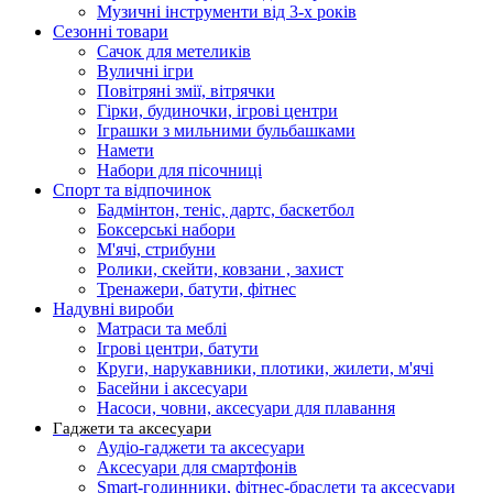
Музичні інструменти від 3-х років
Сезонні товари
Сачок для метеликів
Вуличні ігри
Повітряні змії, вітрячки
Гірки, будиночки, ігрові центри
Іграшки з мильними бульбашками
Намети
Набори для пісочниці
Спорт та відпочинок
Бадмінтон, теніс, дартс, баскетбол
Боксерські набори
М'ячі, стрибуни
Ролики, скейти, ковзани , захист
Тренажери, батути, фітнес
Надувні вироби
Матраси та меблі
Ігрові центри, батути
Круги, нарукавники, плотики, жилети, м'ячі
Басейни і аксесуари
Насоси, човни, аксесуари для плавання
Гаджети та аксесуари
Аудіо-гаджети та аксесуари
Аксесуари для смартфонів
Smart-годинники, фітнес-браслети та аксесуари