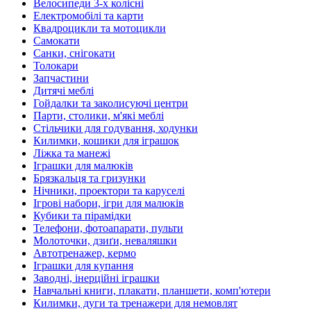
Велосипеди 3-х колісні
Електромобілі та карти
Квадроцикли та мотоцикли
Самокати
Санки, снігокати
Толокари
Запчастини
Дитячі меблі
Гойдалки та заколисуючі центри
Парти, столики, м'які меблі
Стільчики для годування, ходунки
Килимки, кошики для іграшок
Ліжка та манежі
Іграшки для малюків
Брязкальця та гризунки
Нічники, проектори та каруселі
Ігрові набори, ігри для малюків
Кубики та пірамідки
Телефони, фотоапарати, пульти
Молоточки, дзиґи, неваляшки
Автотренажер, кермо
Іграшки для купання
Заводні, інерційні іграшки
Навчальні книги, плакати, планшети, комп'ютери
Килимки, дуги та тренажери для немовлят