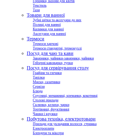
Горщики, вазони для квітів
Текстиль
Тази
Товари для ванної
Зубні щітки та аксесуари до них
Полиці для ванної
Килимки для ванної
Аксесуари для ванної
Термоси
Термоси харчові
Термоси стандартні, термокухлі
Посуд для чаю та кави
Заварники, чайники-заварники, чайники
Гейзерні кавоварки, турки
Посуд для сервірування столу
Графіни та глечики
Тарілки
Миски, салатники
Сервізи
Блюда
Соусниці, менажниці, креманки, кокотниці
Столові прилади
Склянки, келихи, чарки
Тортівниці, фруктівниці
Чашки і кружки
Побутова техніка, електротовари
Прилади для укладання волосся, стрижка
Електроплити
Блендери та міксери