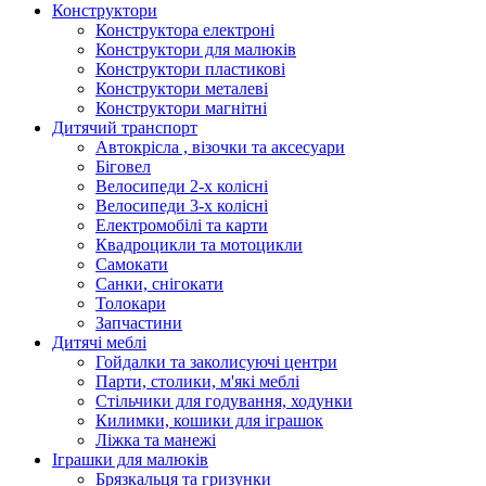
Конструктори
Конструктора електроні
Конструктори для малюків
Конструктори пластикові
Конструктори металеві
Конструктори магнітні
Дитячий транспорт
Автокрісла , візочки та аксесуари
Біговел
Велосипеди 2-х колісні
Велосипеди 3-х колісні
Електромобілі та карти
Квадроцикли та мотоцикли
Самокати
Санки, снігокати
Толокари
Запчастини
Дитячі меблі
Гойдалки та заколисуючі центри
Парти, столики, м'які меблі
Стільчики для годування, ходунки
Килимки, кошики для іграшок
Ліжка та манежі
Іграшки для малюків
Брязкальця та гризунки