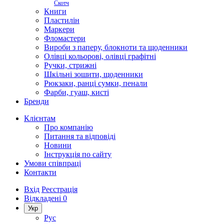
Скотч
Книги
Пластилін
Маркери
Фломастери
Вироби з паперу, блокноти та щоденники
Олівці кольорові, олівці графітні
Ручки, стрижні
Шкільні зошити, щоденники
Рюкзаки, ранці сумки, пенали
Фарби, гуаш, кисті
Бренди
Клієнтам
Про компанію
Питання та відповіді
Новини
Інструкція по сайту
Умови співпраці
Контакти
Вхід
Реєстрація
Відкладені
0
Укр
Рус