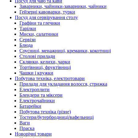
Посуд для чаю та кави
Заварники, чайники-заварники, чайники
Гейзерні кавоварки, турки
Посуд для сервірування столу
Графіни та глечики
Тарілки
Миски, салатники
Сервізи
Блюда
Соусниці, менажниці, креманки, кокотниці
Столові прилади
Склянки, келихи, чарки
Тортівниці, фруктівниці
Чашки і кружки
Побутова техніка, електротовари
Прилади для укладання волосся, стрижка
Електроплити
Блендери та міксери
Електрочайники
Батарейки
Побутова техніка (різне)
Тостери/бутербродниці/вафельниці
Ваги
Праска
Новорічні товари