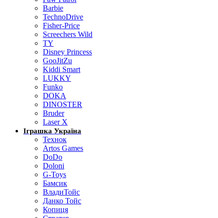
Barbie
TechnoDrive
Fisher-Price
Screechers Wild
TY
Disney Princess
GooJitZu
Kiddi Smart
LUKKY
Funko
DOKA
DINOSTER
Bruder
Laser X
Іграшка Україна
Технок
Artos Games
DoDo
Doloni
G-Toys
Бамсик
ВладиТойс
Данко Тойс
Копиця