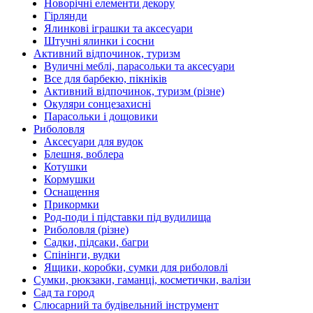
Новорічні елементи декору
Гірлянди
Ялинкові іграшки та аксесуари
Штучні ялинки і сосни
Активний відпочинок, туризм
Вуличні меблі, парасольки та аксесуари
Все для барбекю, пікніків
Активний відпочинок, туризм (різне)
Окуляри сонцезахисні
Парасольки і дощовики
Риболовля
Аксесуари для вудок
Блешня, воблера
Котушки
Кормушки
Оснащення
Прикормки
Род-поди і підставки під вудилища
Риболовля (різне)
Садки, підсаки, багри
Спінінги, вудки
Ящики, коробки, сумки для риболовлі
Сумки, рюкзаки, гаманці, косметички, валізи
Сад та город
Слюсарний та будівельний інструмент