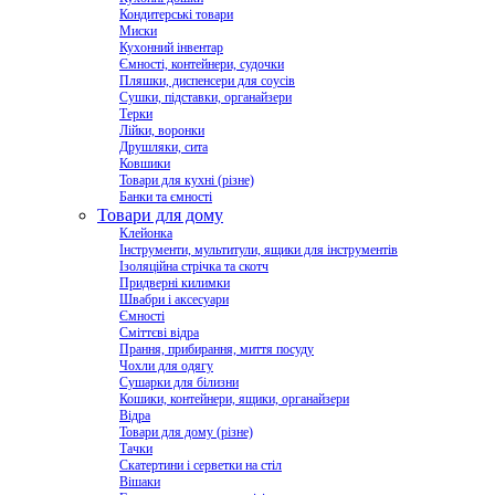
Кондитерські товари
Миски
Кухонний інвентар
Ємності, контейнери, судочки
Пляшки, диспенсери для соусів
Сушки, підставки, органайзери
Терки
Лійки, воронки
Друшляки, сита
Ковшики
Товари для кухні (різне)
Банки та ємності
Товари для дому
Клейонка
Інструменти, мультитули, ящики для інструментів
Ізоляційна стрічка та скотч
Придверні килимки
Швабри і аксесуари
Ємності
Сміттєві відра
Прання, прибирання, миття посуду
Чохли для одягу
Сушарки для білизни
Кошики, контейнери, ящики, органайзери
Відра
Товари для дому (різне)
Тачки
Скатертини і серветки на стіл
Вішаки