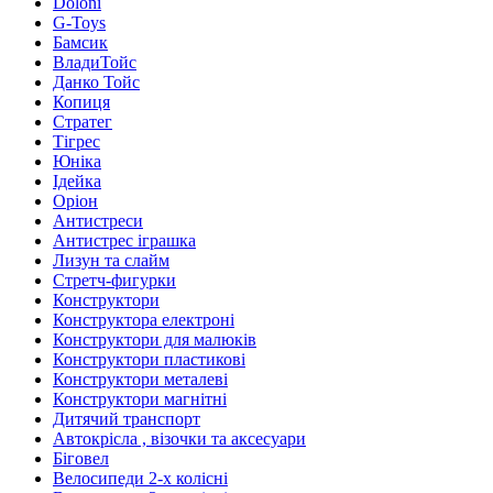
Doloni
G-Toys
Бамсик
ВладиТойс
Данко Тойс
Копиця
Стратег
Тігрес
Юніка
Ідейка
Оріон
Антистреси
Антистрес іграшка
Лизун та слайм
Стретч-фигурки
Конструктори
Конструктора електроні
Конструктори для малюків
Конструктори пластикові
Конструктори металеві
Конструктори магнітні
Дитячий транспорт
Автокрісла , візочки та аксесуари
Біговел
Велосипеди 2-х колісні