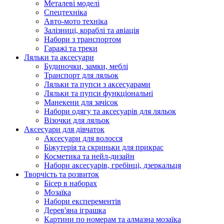
Металеві моделі
Спецтехніка
Авто-мото техніка
Залізниці, кораблі та авіація
Набори з транспортом
Гаражі та треки
Ляльки та аксесуари
Будиночки, замки, меблі
Транспорт для ляльок
Ляльки та пупси з аксесуарами
Ляльки та пупси функціональні
Манекени для зачісок
Набори одягу та аксесуарів для ляльок
Візочки для ляльок
Аксесуари для дівчаток
Аксесуари для волосся
Біжутерія та скриньки для прикрас
Косметика та нейл-дизайн
Набори аксесуарів, гребінці, дзеркальця
Творчість та розвиток
Бісер в наборах
Мозаїка
Набори експерементів
Дерев'яна іграшка
Картини по номерам та алмазна мозаїка