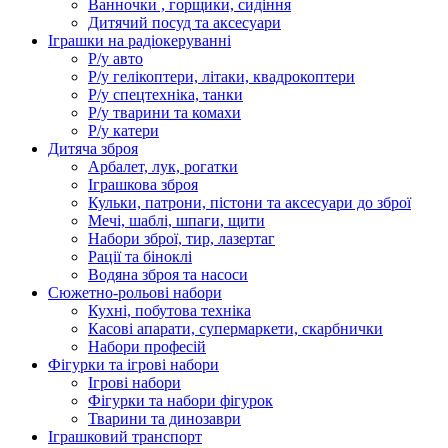
Ванночки , горщики, сидіння
Дитячий посуд та аксесуари
Іграшки на радіокеруванні
Р/у авто
Р/у гелікоптери, літаки, квадрокоптери
Р/у спецтехніка, танки
Р/у тварини та комахи
Р/у катери
Дитяча зброя
Арбалет, лук, рогатки
Іграшкова зброя
Кульки, патрони, пістони та аксесуари до зброї
Мечі, шаблі, шпаги, щити
Набори зброї, тир, лазертаг
Рації та біноклі
Водяна зброя та насоси
Сюжетно-рольові набори
Кухні, побутова техніка
Касові апарати, супермаркети, скарбнички
Набори професій
Фігурки та ігрові набори
Ігрові набори
Фігурки та набори фігурок
Тварини та динозаври
Іграшковий транспорт