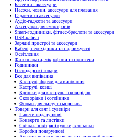
Басейни і аксесуари
Насоси, човни, аксесуари для плавання
Гаджети та аксесуари
Аудіо-гаджети та аксесуари
Аксесуари для смартфонів
Smart-годинники, фітнес-браслети та аксесуари
USB-кабелі
Зарядні пристрої та аксесуари
Кабелі, перехідники та подовжувачі
Освітлення
Фотоапарати, мікрофони та принтери
Годинники
Господарські товари
Все для випікання
Каструлі, форми для випікання
Каструлі, ковші
Кришки для каструль і сковорідок
Сковорідки і сотейники
Форми для льоду та морозива
Товари для свят і сувеніри
Пакети подарункові
Конверти та листівки
Свічки, повітряні кульки, хлопавки
Коробки подарункові
Аксесуари для карнавалу та святковий декор