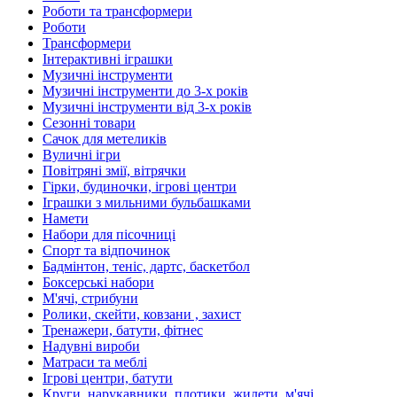
Роботи та трансформери
Роботи
Трансформери
Інтерактивні іграшки
Музичні інструменти
Музичні інструменти до 3-х років
Музичні інструменти від 3-х років
Сезонні товари
Сачок для метеликів
Вуличні ігри
Повітряні змії, вітрячки
Гірки, будиночки, ігрові центри
Іграшки з мильними бульбашками
Намети
Набори для пісочниці
Спорт та відпочинок
Бадмінтон, теніс, дартс, баскетбол
Боксерські набори
М'ячі, стрибуни
Ролики, скейти, ковзани , захист
Тренажери, батути, фітнес
Надувні вироби
Матраси та меблі
Ігрові центри, батути
Круги, нарукавники, плотики, жилети, м'ячі