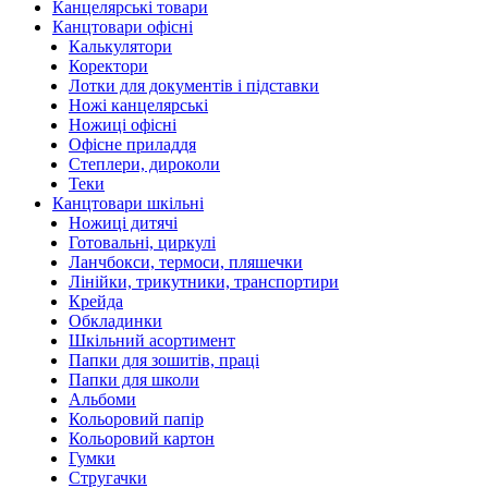
Канцелярські товари
Канцтовари офісні
Калькулятори
Коректори
Лотки для документів і підставки
Ножі канцелярські
Ножиці офісні
Офісне приладдя
Степлери, дироколи
Теки
Канцтовари шкільні
Ножиці дитячі
Готовальні, циркулі
Ланчбокси, термоси, пляшечки
Лінійки, трикутники, транспортири
Крейда
Обкладинки
Шкільний асортимент
Папки для зошитів, праці
Папки для школи
Альбоми
Кольоровий папір
Кольоровий картон
Гумки
Стругачки