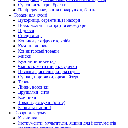
Сувеніри та ігри, брелки
Папір для пакування подарунків, банти
Товари для кухні
Цукорниці, серветниці і набори
Ножі, ножиці, топірці та аксесуари
Підноси
Спецовниці
Кошики для фруктів, хліба
Кухонні дошки
Кондитерські товари
Миски
Кухонний інвентар
Ємності, контейнери, судочки
Пляшки, диспенсери для соусів
Сушки, підставки, органайзери
Терки
Лійки, воронки
Друшляки, сита
Ковшики
Товари для кухні (різне)
Банки та ємності
Товари для дому
Клейонка
Інструменти, мультитули, ящики для інструментів