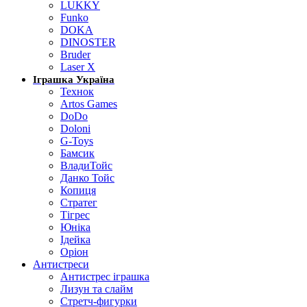
LUKKY
Funko
DOKA
DINOSTER
Bruder
Laser X
Іграшка Україна
Технок
Artos Games
DoDo
Doloni
G-Toys
Бамсик
ВладиТойс
Данко Тойс
Копиця
Стратег
Тігрес
Юніка
Ідейка
Оріон
Антистреси
Антистрес іграшка
Лизун та слайм
Стретч-фигурки