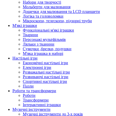
Набори для творчості
Мольберти для малювання
Дощечки для малювання та LCD планшети
Логіка та головоломки
Мікроскопи, телескопи, підзорні труби
М'які іграшки
Функціональні м'які іграшки
Тварини
Персонажі мультфільмів
Ляльки з тканини
Сумочки ,брелки, подушки
М'яка іграшка в наборі
Настільні ігри
Економічні настільні ігри
Електронні ігри
Розважальні настільні ігри
Розвиваючі настільні ігри
Спортивні настільні ігри
Пазли
Роботи та трансформери
Роботи
Трансформери
Інтерактивні іграшки
Музичні інструменти
Музичні інструменти до 3-х років