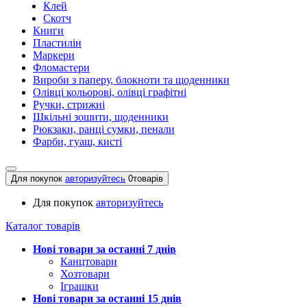
Клей
Скотч
Книги
Пластилін
Маркери
Фломастери
Вироби з паперу, блокноти та щоденники
Олівці кольорові, олівці графітні
Ручки, стрижні
Шкільні зошити, щоденники
Рюкзаки, ранці сумки, пенали
Фарби, гуаш, кисті
Для покупок
авторизуйтесь
0
товарів
Для покупок
авторизуйтесь
Каталог товарів
Нові товари за останнi 7 днiв
Канцтовари
Хозтовари
Іграшки
Нові товари за останнi 15 днiв