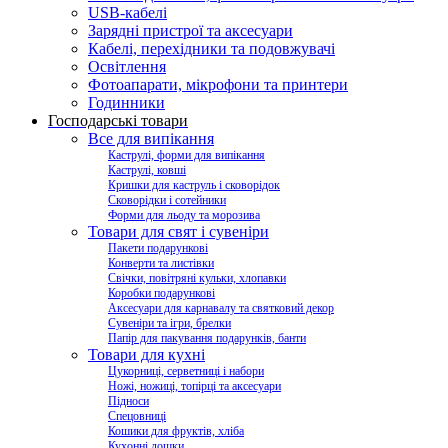
USB-кабелі
Зарядні пристрої та аксесуари
Кабелі, перехідники та подовжувачі
Освітлення
Фотоапарати, мікрофони та принтери
Годинники
Господарські товари
Все для випікання
Каструлі, форми для випікання
Каструлі, ковші
Кришки для каструль і сковорідок
Сковорідки і сотейники
Форми для льоду та морозива
Товари для свят і сувеніри
Пакети подарункові
Конверти та листівки
Свічки, повітряні кульки, хлопавки
Коробки подарункові
Аксесуари для карнавалу та святковий декор
Сувеніри та ігри, брелки
Папір для пакування подарунків, банти
Товари для кухні
Цукорниці, серветниці і набори
Ножі, ножиці, топірці та аксесуари
Підноси
Спецовниці
Кошики для фруктів, хліба
Кухонні дошки