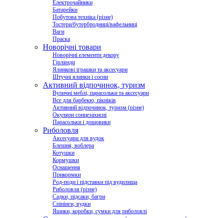
Електрочайники
Батарейки
Побутова техніка (різне)
Тостери/бутербродниці/вафельниці
Ваги
Праска
Новорічні товари
Новорічні елементи декору
Гірлянди
Ялинкові іграшки та аксесуари
Штучні ялинки і сосни
Активний відпочинок, туризм
Вуличні меблі, парасольки та аксесуари
Все для барбекю, пікніків
Активний відпочинок, туризм (різне)
Окуляри сонцезахисні
Парасольки і дощовики
Риболовля
Аксесуари для вудок
Блешня, воблера
Котушки
Кормушки
Оснащення
Прикормки
Род-поди і підставки під вудилища
Риболовля (різне)
Садки, підсаки, багри
Спінінги, вудки
Ящики, коробки, сумки для риболовлі