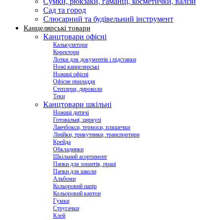
Сумки, рюкзаки, гаманці, косметички, валізи
Сад та город
Слюсарний та будівельний інструмент
Канцелярські товари
Канцтовари офісні
Калькулятори
Коректори
Лотки для документів і підставки
Ножі канцелярські
Ножиці офісні
Офісне приладдя
Степлери, дироколи
Теки
Канцтовари шкільні
Ножиці дитячі
Готовальні, циркулі
Ланчбокси, термоси, пляшечки
Лінійки, трикутники, транспортири
Крейда
Обкладинки
Шкільний асортимент
Папки для зошитів, праці
Папки для школи
Альбоми
Кольоровий папір
Кольоровий картон
Гумки
Стругачки
Клей