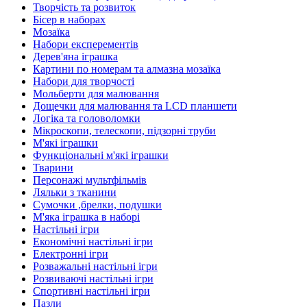
Творчість та розвиток
Бісер в наборах
Мозаїка
Набори експерементів
Дерев'яна іграшка
Картини по номерам та алмазна мозаїка
Набори для творчості
Мольберти для малювання
Дощечки для малювання та LCD планшети
Логіка та головоломки
Мікроскопи, телескопи, підзорні труби
М'які іграшки
Функціональні м'які іграшки
Тварини
Персонажі мультфільмів
Ляльки з тканини
Сумочки ,брелки, подушки
М'яка іграшка в наборі
Настільні ігри
Економічні настільні ігри
Електронні ігри
Розважальні настільні ігри
Розвиваючі настільні ігри
Спортивні настільні ігри
Пазли