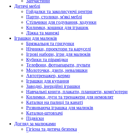
Запчастини
Дитячі меблі
Гойдалки та заколисуючі центри
Парти, столики, м'які меблі
Стільчики для годування, ходунки
Килимки, кошики для іграшок
Ліжка та манежі
Іграшки для малюків
Брязкальця та гризунки
Нічники, проектори та каруселі
Ігрові набори, ігри для малюків
Кубики та пірамідки
Телефони, фотоапарати, пульти
Молоточки, дзиґи, неваляшки
Автотренажер, кермо
Іграшки для купання
Заводні, інерційні іграшки
Навчальні книги, плакати, планшети, комп'ютери
Килимки, дуги та тренажери для немовлят
Каталки на палиці та канаті
Розвиваюча іграшка для малюків
Каталки-штовхачі
Підвіски
Догляд за малюками
Гігієна та дитяча безпека