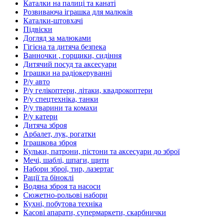
Каталки на палиці та канаті
Розвиваюча іграшка для малюків
Каталки-штовхачі
Підвіски
Догляд за малюками
Гігієна та дитяча безпека
Ванночки , горщики, сидіння
Дитячий посуд та аксесуари
Іграшки на радіокеруванні
Р/у авто
Р/у гелікоптери, літаки, квадрокоптери
Р/у спецтехніка, танки
Р/у тварини та комахи
Р/у катери
Дитяча зброя
Арбалет, лук, рогатки
Іграшкова зброя
Кульки, патрони, пістони та аксесуари до зброї
Мечі, шаблі, шпаги, щити
Набори зброї, тир, лазертаг
Рації та біноклі
Водяна зброя та насоси
Сюжетно-рольові набори
Кухні, побутова техніка
Касові апарати, супермаркети, скарбнички