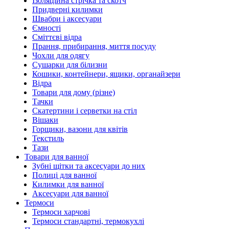
Ізоляційна стрічка та скотч
Придверні килимки
Швабри і аксесуари
Ємності
Сміттєві відра
Прання, прибирання, миття посуду
Чохли для одягу
Сушарки для білизни
Кошики, контейнери, ящики, органайзери
Відра
Товари для дому (різне)
Тачки
Скатертини і серветки на стіл
Вішаки
Горщики, вазони для квітів
Текстиль
Тази
Товари для ванної
Зубні щітки та аксесуари до них
Полиці для ванної
Килимки для ванної
Аксесуари для ванної
Термоси
Термоси харчові
Термоси стандартні, термокухлі