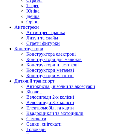
Стратег
Тігрес
Юніка
Ідейка
Оріон
Антистреси
Антистрес іграшка
Лизун та слайм
Стретч-фигурки
Конструктори
Конструктора електроні
Конструктори для малюків
Конструктори пластикові
Конструктори металеві
Конструктори магнітні
Дитячий транспорт
Автокрісла , візочки та аксесуари
Біговел
Велосипеди 2-х колісні
Велосипеди 3-х колісні
Електромобілі та карти
Квадроцикли та мотоцикли
Самокати
Санки, снігокати
Толокари