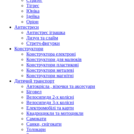
Стратег
Тігрес
Юніка
Ідейка
Оріон
Антистреси
Антистрес іграшка
Лизун та слайм
Стретч-фигурки
Конструктори
Конструктора електроні
Конструктори для малюків
Конструктори пластикові
Конструктори металеві
Конструктори магнітні
Дитячий транспорт
Автокрісла , візочки та аксесуари
Біговел
Велосипеди 2-х колісні
Велосипеди 3-х колісні
Електромобілі та карти
Квадроцикли та мотоцикли
Самокати
Санки, снігокати
Толокари