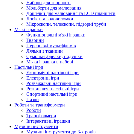
Набори для творчості
Мольберти для малювання
Дощечки для малювання та LCD планшети
Логіка та головоломки
Мікроскопи, телескопи, підзорні труби
М'які іграшки
Функціональні м'які іграшки
Тварини
Персонажі мультфільмів
Ляльки з тканини
Сумочки ,брелки, подушки
М'яка іграшка в наборі
Настільні ігри
Економічні настільні ігри
Електронні ігри
Розважальні настільні ігри
Розвиваючі настільні ігри
Спортивні настільні ігри
Пазли
Роботи та трансформери
Роботи
Трансформери
Інтерактивні іграшки
Музичні інструменти
Музичні інструменти до 3-х років