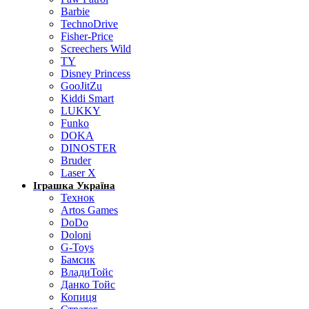
Barbie
TechnoDrive
Fisher-Price
Screechers Wild
TY
Disney Princess
GooJitZu
Kiddi Smart
LUKKY
Funko
DOKA
DINOSTER
Bruder
Laser X
Іграшка Україна
Технок
Artos Games
DoDo
Doloni
G-Toys
Бамсик
ВладиТойс
Данко Тойс
Копиця