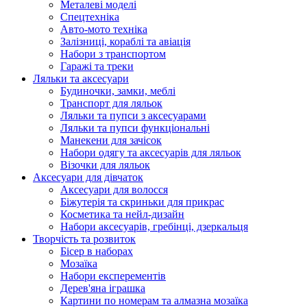
Металеві моделі
Спецтехніка
Авто-мото техніка
Залізниці, кораблі та авіація
Набори з транспортом
Гаражі та треки
Ляльки та аксесуари
Будиночки, замки, меблі
Транспорт для ляльок
Ляльки та пупси з аксесуарами
Ляльки та пупси функціональні
Манекени для зачісок
Набори одягу та аксесуарів для ляльок
Візочки для ляльок
Аксесуари для дівчаток
Аксесуари для волосся
Біжутерія та скриньки для прикрас
Косметика та нейл-дизайн
Набори аксесуарів, гребінці, дзеркальця
Творчість та розвиток
Бісер в наборах
Мозаїка
Набори експерементів
Дерев'яна іграшка
Картини по номерам та алмазна мозаїка