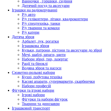
Ванночки , горщики, сидіння
Дитячий посуд та аксесуари
Іграшки на радіокеруванні
Р/у авто
Р/у гелікоптери, літаки, квадрокоптери
Р/у спецтехніка, танки
Р/у тварини та комахи
Р/у катери
Дитяча зброя
Арбалет, лук, рогатки
Іграшкова зброя
Кульки, патрони, пістони та аксесуари до зброї
Мечі, шаблі, шпаги, щити
Набори зброї, тир, лазертаг
Рації та біноклі
Водяна зброя та насоси
Сюжетно-рольові набори
Кухні, побутова техніка
Касові апарати, супермаркети, скарбнички
Набори професій
Фігурки та ігрові набори
Ігрові набори
Фігурки та набори фігурок
Тварини та динозаври
Іграшковий транспорт