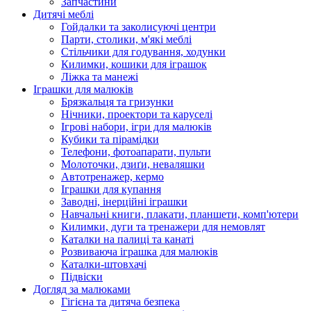
Запчастини
Дитячі меблі
Гойдалки та заколисуючі центри
Парти, столики, м'які меблі
Стільчики для годування, ходунки
Килимки, кошики для іграшок
Ліжка та манежі
Іграшки для малюків
Брязкальця та гризунки
Нічники, проектори та каруселі
Ігрові набори, ігри для малюків
Кубики та пірамідки
Телефони, фотоапарати, пульти
Молоточки, дзиґи, неваляшки
Автотренажер, кермо
Іграшки для купання
Заводні, інерційні іграшки
Навчальні книги, плакати, планшети, комп'ютери
Килимки, дуги та тренажери для немовлят
Каталки на палиці та канаті
Розвиваюча іграшка для малюків
Каталки-штовхачі
Підвіски
Догляд за малюками
Гігієна та дитяча безпека