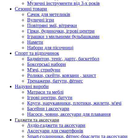
Музичні інструменти від 3-х років
Сезонні товари
Сачок для метеликів
Вуличні ігри
Повітряні змії, вітрячки
Гірки, будиночки, ігрові центри
Іграшки з мильними бульбашками
Намети
Набори для пісочниці
Спорт та відпочинок
Бадмінтон, теніс, дартс, баскетбол
Боксерські набори
М'ячі, стрибуни
Ролики, скейти, ковзани , захист
Тренажери, батути, фітнес
Надувні вироби
Матраси та меблі
Ігрові центри, батути
Круги, нарукавники, плотики, жилети, м'ячі
Басейни і аксесуари
Насоси, човни, аксесуари для плавання
Гаджети та аксесуари
Аудіо-гаджети та аксесуари
Аксесуари для смартфонів
Smart-годинники, фітнес-браслети та аксесуари