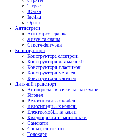
Стратег
Тігрес
Юніка
Ідейка
Оріон
Антистреси
Антистрес іграшка
Лизун та слайм
Стретч-фигурки
Конструктори
Конструктора електроні
Конструктори для малюків
Конструктори пластикові
Конструктори металеві
Конструктори магнітні
Дитячий транспорт
Автокрісла , візочки та аксесуари
Біговел
Велосипеди 2-х колісні
Велосипеди 3-х колісні
Електромобілі та карти
Квадроцикли та мотоцикли
Самокати
Санки, снігокати
Толокари