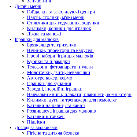
Запчастини
Дитячі меблі
Гойдалки та заколисуючі центри
Парти, столики, м'які меблі
Стільчики для годування, ходунки
Килимки, кошики для іграшок
Ліжка та манежі
Іграшки для малюків
Брязкальця та гризунки
Нічники, проектори та каруселі
Ігрові набори, ігри для малюків
Кубики та пірамідки
Телефони, фотоапарати, пульти
Молоточки, дзиґи, неваляшки
Автотренажер, кермо
Іграшки для купання
Заводні, інерційні іграшки
Навчальні книги, плакати, планшети, комп'ютери
Килимки, дуги та тренажери для немовлят
Каталки на палиці та канаті
Розвиваюча іграшка для малюків
Каталки-штовхачі
Підвіски
Догляд за малюками
Гігієна та дитяча безпека