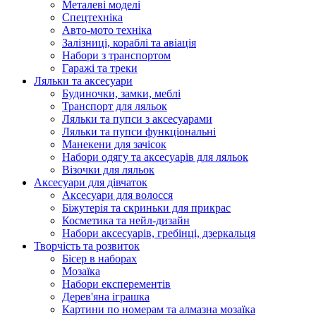
Металеві моделі
Спецтехніка
Авто-мото техніка
Залізниці, кораблі та авіація
Набори з транспортом
Гаражі та треки
Ляльки та аксесуари
Будиночки, замки, меблі
Транспорт для ляльок
Ляльки та пупси з аксесуарами
Ляльки та пупси функціональні
Манекени для зачісок
Набори одягу та аксесуарів для ляльок
Візочки для ляльок
Аксесуари для дівчаток
Аксесуари для волосся
Біжутерія та скриньки для прикрас
Косметика та нейл-дизайн
Набори аксесуарів, гребінці, дзеркальця
Творчість та розвиток
Бісер в наборах
Мозаїка
Набори експерементів
Дерев'яна іграшка
Картини по номерам та алмазна мозаїка