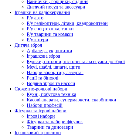
Ванночки , горщики, сидіння
Дитячий посуд та аксесуари
Іграшки на радіокеруванні
Р/у авто
Р/у гелікоптери, літаки, квадрокоптери
Р/у спецтехніка, танки
Р/у тварини та комахи
Р/у катери
Дитяча зброя
Арбалет, лук, рогатки
Іграшкова зброя
Кульки, патрони, пістони та аксесуари до зброї
Мечі, шаблі, шпаги, щити
Набори зброї, тир, лазертаг
Рації та біноклі
Водяна зброя та насоси
Сюжетно-рольові набори
Кухні, побутова техніка
Касові апарати, супермаркети, скарбнички
Набори професій
Фігурки та ігрові набори
Ігрові набори
Фігурки та набори фігурок
Тварини та динозаври
Іграшковий транспорт