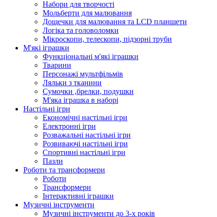
Набори для творчості
Мольберти для малювання
Дощечки для малювання та LCD планшети
Логіка та головоломки
Мікроскопи, телескопи, підзорні труби
М'які іграшки
Функціональні м'які іграшки
Тварини
Персонажі мультфільмів
Ляльки з тканини
Сумочки ,брелки, подушки
М'яка іграшка в наборі
Настільні ігри
Економічні настільні ігри
Електронні ігри
Розважальні настільні ігри
Розвиваючі настільні ігри
Спортивні настільні ігри
Пазли
Роботи та трансформери
Роботи
Трансформери
Інтерактивні іграшки
Музичні інструменти
Музичні інструменти до 3-х років