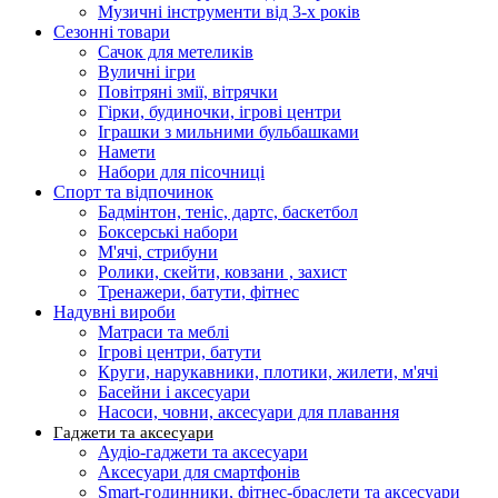
Музичні інструменти від 3-х років
Сезонні товари
Сачок для метеликів
Вуличні ігри
Повітряні змії, вітрячки
Гірки, будиночки, ігрові центри
Іграшки з мильними бульбашками
Намети
Набори для пісочниці
Спорт та відпочинок
Бадмінтон, теніс, дартс, баскетбол
Боксерські набори
М'ячі, стрибуни
Ролики, скейти, ковзани , захист
Тренажери, батути, фітнес
Надувні вироби
Матраси та меблі
Ігрові центри, батути
Круги, нарукавники, плотики, жилети, м'ячі
Басейни і аксесуари
Насоси, човни, аксесуари для плавання
Гаджети та аксесуари
Аудіо-гаджети та аксесуари
Аксесуари для смартфонів
Smart-годинники, фітнес-браслети та аксесуари