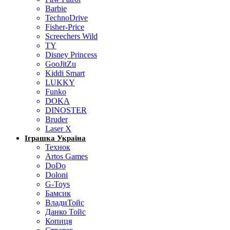
Barbie
TechnoDrive
Fisher-Price
Screechers Wild
TY
Disney Princess
GooJitZu
Kiddi Smart
LUKKY
Funko
DOKA
DINOSTER
Bruder
Laser X
Іграшка Україна
Технок
Artos Games
DoDo
Doloni
G-Toys
Бамсик
ВладиТойс
Данко Тойс
Копиця