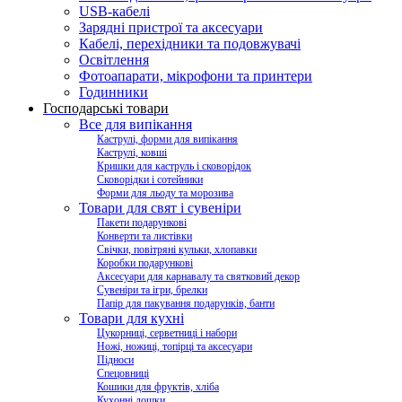
USB-кабелі
Зарядні пристрої та аксесуари
Кабелі, перехідники та подовжувачі
Освітлення
Фотоапарати, мікрофони та принтери
Годинники
Господарські товари
Все для випікання
Каструлі, форми для випікання
Каструлі, ковші
Кришки для каструль і сковорідок
Сковорідки і сотейники
Форми для льоду та морозива
Товари для свят і сувеніри
Пакети подарункові
Конверти та листівки
Свічки, повітряні кульки, хлопавки
Коробки подарункові
Аксесуари для карнавалу та святковий декор
Сувеніри та ігри, брелки
Папір для пакування подарунків, банти
Товари для кухні
Цукорниці, серветниці і набори
Ножі, ножиці, топірці та аксесуари
Підноси
Спецовниці
Кошики для фруктів, хліба
Кухонні дошки