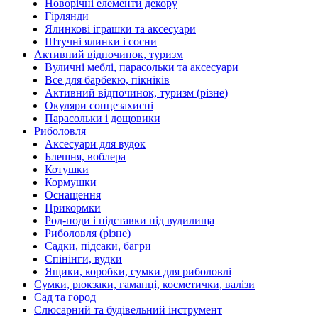
Новорічні елементи декору
Гірлянди
Ялинкові іграшки та аксесуари
Штучні ялинки і сосни
Активний відпочинок, туризм
Вуличні меблі, парасольки та аксесуари
Все для барбекю, пікніків
Активний відпочинок, туризм (різне)
Окуляри сонцезахисні
Парасольки і дощовики
Риболовля
Аксесуари для вудок
Блешня, воблера
Котушки
Кормушки
Оснащення
Прикормки
Род-поди і підставки під вудилища
Риболовля (різне)
Садки, підсаки, багри
Спінінги, вудки
Ящики, коробки, сумки для риболовлі
Сумки, рюкзаки, гаманці, косметички, валізи
Сад та город
Слюсарний та будівельний інструмент