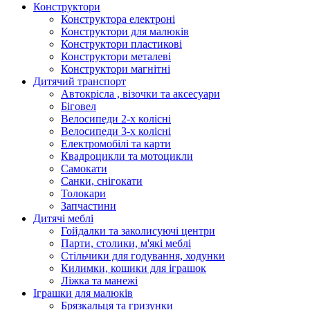
Конструктори
Конструктора електроні
Конструктори для малюків
Конструктори пластикові
Конструктори металеві
Конструктори магнітні
Дитячий транспорт
Автокрісла , візочки та аксесуари
Біговел
Велосипеди 2-х колісні
Велосипеди 3-х колісні
Електромобілі та карти
Квадроцикли та мотоцикли
Самокати
Санки, снігокати
Толокари
Запчастини
Дитячі меблі
Гойдалки та заколисуючі центри
Парти, столики, м'які меблі
Стільчики для годування, ходунки
Килимки, кошики для іграшок
Ліжка та манежі
Іграшки для малюків
Брязкальця та гризунки