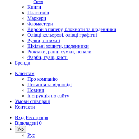
Скотч
Книги
Пластилін
Маркери
Фломастери
Вироби з паперу, блокноти та щоденники
Олівці кольорові, олівці графітні
Ручки, стрижні
Шкільні зошити, щоденники
Рюкзаки, ранці сумки, пенали
Фарби, гуаш, кисті
Бренди
Клієнтам
Про компанію
Питання та відповіді
Новини
Інструкція по сайту
Умови співпраці
Контакти
Вхід
Реєстрація
Відкладені
0
Укр
Рус