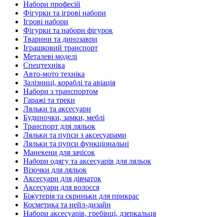
Набори професій
Фігурки та ігрові набори
Ігрові набори
Фігурки та набори фігурок
Тварини та динозаври
Іграшковий транспорт
Металеві моделі
Спецтехніка
Авто-мото техніка
Залізниці, кораблі та авіація
Набори з транспортом
Гаражі та треки
Ляльки та аксесуари
Будиночки, замки, меблі
Транспорт для ляльок
Ляльки та пупси з аксесуарами
Ляльки та пупси функціональні
Манекени для зачісок
Набори одягу та аксесуарів для ляльок
Візочки для ляльок
Аксесуари для дівчаток
Аксесуари для волосся
Біжутерія та скриньки для прикрас
Косметика та нейл-дизайн
Набори аксесуарів, гребінці, дзеркальця