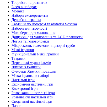
Творчість та розвиток
Бісер в наборах
Мозаїка
Набори експерементів
Дерев'яна іграшка
Картини по номерам та алмазна мозаїка
Набори для творчості
Мольберти для малювання
Дощечки для малювання та LCD планшети
Логіка та головоломки
Мікроскопи, телескопи, підзорні труби
М'які іграшки
Функціональні м'які іграшки
Тварини
Персонажі мультфільмів
Ляльки з тканини
Сумочки ,брелки, подушки
М'яка іграшка в наборі
Настільні ігри
Економічні настільні ігри
Електронні ігри
Розважальні настільні ігри
Розвиваючі настільні ігри
Спортивні настільні ігри
Пазли