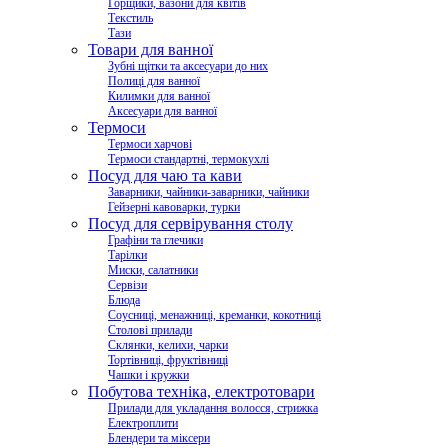
Горщики, вазони для квітів
Текстиль
Тази
Товари для ванної
Зубні щітки та аксесуари до них
Полиці для ванної
Килимки для ванної
Аксесуари для ванної
Термоси
Термоси харчові
Термоси стандартні, термокухлі
Посуд для чаю та кави
Заварники, чайники-заварники, чайники
Гейзерні кавоварки, турки
Посуд для сервірування столу
Графіни та глечики
Тарілки
Миски, салатники
Сервізи
Блюда
Соусниці, менажниці, креманки, кокотниці
Столові прилади
Склянки, келихи, чарки
Тортівниці, фруктівниці
Чашки і кружки
Побутова техніка, електротовари
Прилади для укладання волосся, стрижка
Електроплити
Блендери та міксери