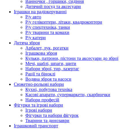
Ванночки , горщики, сидіння
Дитячий посуд та аксесуари
Іграшки на радіокеруванні
Р/у авто
Р/у гелікоптери, літаки, квадрокоптери
Р/у спецтехніка, танки
Р/у тварини та комахи
Р/у катери
Дитяча зброя
Арбалет, лук, рогатки
Іграшкова зброя
Кульки, патрони, пістони та аксесуари до зброї
Мечі, шаблі, шпаги, щити
Набори зброї, тир, лазертаг
Рації та біноклі
Водяна зброя та насоси
Сюжетно-рольові набори
Кухні, побутова техніка
Касові апарати, супермаркети, скарбнички
Набори професій
Фігурки та ігрові набори
Ігрові набори
Фігурки та набори фігурок
Тварини та динозаври
Іграшковий транспорт