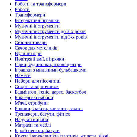
Роботи та трансформери
Роботи
Трансформери
Інтерактивні іграшки
Музичні інструменти
Музичні інструменти до 3-х років
Музичні інструменти від 3-х років
Сезонні товари
Сачок для метеликів
Вуличні ігри
Повітряні змії, вітрячки
Гірки, будиночки, ігрові центри
Іграшки з мильними бульбашками
Намети
Набори для пісочниці
Спорт та відпочинок
Бадмінтон, теніс, дартс, баскетбол
Боксерські набори
М'ячі, стрибуни
Ролики, скейти, ковзани , захист
Тренажери, батути, фітнес
Надувні вироби
Матраси та меблі
Ігрові центри, батути
Круги, нарукавники, плотики, жилети, м'ячі