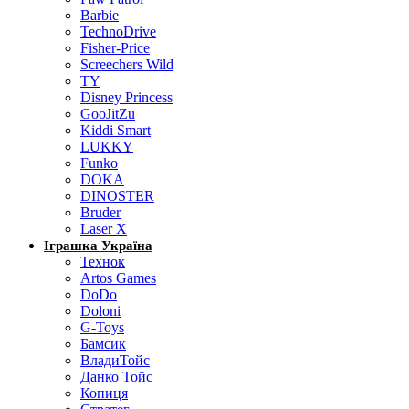
Barbie
TechnoDrive
Fisher-Price
Screechers Wild
TY
Disney Princess
GooJitZu
Kiddi Smart
LUKKY
Funko
DOKA
DINOSTER
Bruder
Laser X
Іграшка Україна
Технок
Artos Games
DoDo
Doloni
G-Toys
Бамсик
ВладиТойс
Данко Тойс
Копиця