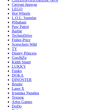
СПЕЦПРОПОЗИЦІЯ -90%
Світові бренди
LEGO
Hot Wheels
L.O.L. Surprise
#Sbabam
Paw Patrol
Barbie
TechnoDrive
Fisher-Price
Screechers Wild
TY
Disney Princess
GooJitZu
Kiddi Smart
LUKKY
Funko
DOKA
DINOSTER
Bruder
Laser X
Іграшка Україна
Технок
Artos Games
DoDo