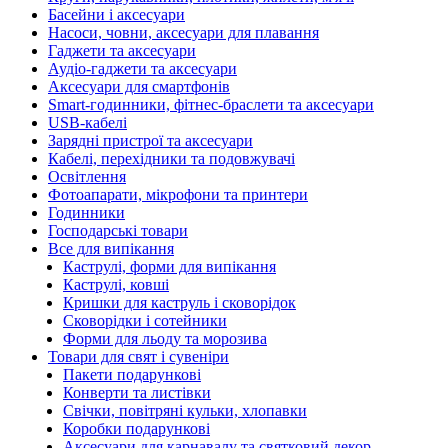
Басейни і аксесуари
Насоси, човни, аксесуари для плавання
Гаджети та аксесуари
Аудіо-гаджети та аксесуари
Аксесуари для смартфонів
Smart-годинники, фітнес-браслети та аксесуари
USB-кабелі
Зарядні пристрої та аксесуари
Кабелі, перехідники та подовжувачі
Освітлення
Фотоапарати, мікрофони та принтери
Годинники
Господарські товари
Все для випікання
Каструлі, форми для випікання
Каструлі, ковші
Кришки для каструль і сковорідок
Сковорідки і сотейники
Форми для льоду та морозива
Товари для свят і сувеніри
Пакети подарункові
Конверти та листівки
Свічки, повітряні кульки, хлопавки
Коробки подарункові
Аксесуари для карнавалу та святковий декор