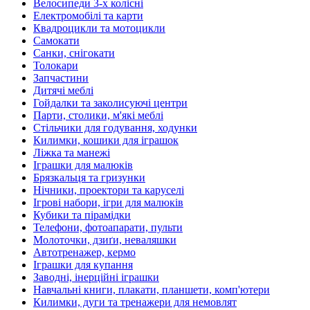
Велосипеди 3-х колісні
Електромобілі та карти
Квадроцикли та мотоцикли
Самокати
Санки, снігокати
Толокари
Запчастини
Дитячі меблі
Гойдалки та заколисуючі центри
Парти, столики, м'які меблі
Стільчики для годування, ходунки
Килимки, кошики для іграшок
Ліжка та манежі
Іграшки для малюків
Брязкальця та гризунки
Нічники, проектори та каруселі
Ігрові набори, ігри для малюків
Кубики та пірамідки
Телефони, фотоапарати, пульти
Молоточки, дзиґи, неваляшки
Автотренажер, кермо
Іграшки для купання
Заводні, інерційні іграшки
Навчальні книги, плакати, планшети, комп'ютери
Килимки, дуги та тренажери для немовлят