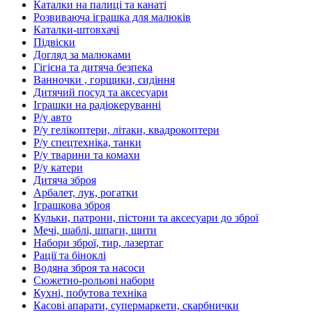
Каталки на палиці та канаті
Розвиваюча іграшка для малюків
Каталки-штовхачі
Підвіски
Догляд за малюками
Гігієна та дитяча безпека
Ванночки , горщики, сидіння
Дитячий посуд та аксесуари
Іграшки на радіокеруванні
Р/у авто
Р/у гелікоптери, літаки, квадрокоптери
Р/у спецтехніка, танки
Р/у тварини та комахи
Р/у катери
Дитяча зброя
Арбалет, лук, рогатки
Іграшкова зброя
Кульки, патрони, пістони та аксесуари до зброї
Мечі, шаблі, шпаги, щити
Набори зброї, тир, лазертаг
Рації та біноклі
Водяна зброя та насоси
Сюжетно-рольові набори
Кухні, побутова техніка
Касові апарати, супермаркети, скарбнички