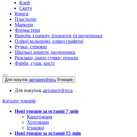
Клей
Скотч
Книги
Пластилін
Маркери
Фломастери
Вироби з паперу, блокноти та щоденники
Олівці кольорові, олівці графітні
Ручки, стрижні
Шкільні зошити, щоденники
Рюкзаки, ранці сумки, пенали
Фарби, гуаш, кисті
Для покупок
авторизуйтесь
0
товарів
Для покупок
авторизуйтесь
Каталог товарів
Нові товари за останнi 7 днiв
Канцтовари
Хозтовари
Іграшки
Нові товари за останнi 15 днiв