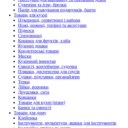
Сувеніри та ігри, брелки
Папір для пакування подарунків, банти
Товари для кухні
Цукорниці, серветниці і набори
Ножі, ножиці, топірці та аксесуари
Підноси
Спецовниці
Кошики для фруктів, хліба
Кухонні дошки
Кондитерські товари
Миски
Кухонний інвентар
Ємності, контейнери, судочки
Пляшки, диспенсери для соусів
Сушки, підставки, органайзери
Терки
Лійки, воронки
Друшляки, сита
Ковшики
Товари для кухні (різне)
Банки та ємності
Товари для дому
Клейонка
Інструменти, мультитули, ящики для інструментів