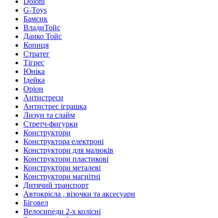
Doloni
G-Toys
Бамсик
ВладиТойс
Данко Тойс
Копиця
Стратег
Тігрес
Юніка
Ідейка
Оріон
Антистреси
Антистрес іграшка
Лизун та слайм
Стретч-фигурки
Конструктори
Конструктора електроні
Конструктори для малюків
Конструктори пластикові
Конструктори металеві
Конструктори магнітні
Дитячий транспорт
Автокрісла , візочки та аксесуари
Біговел
Велосипеди 2-х колісні