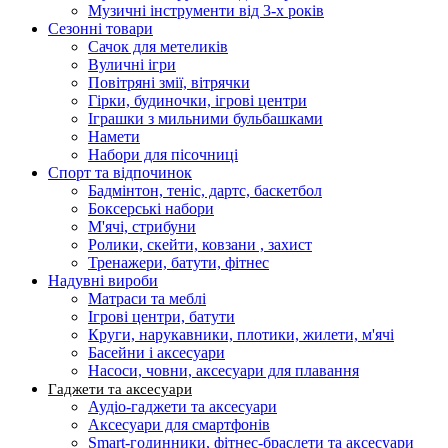
Музичні інструменти від 3-х років
Сезонні товари
Сачок для метеликів
Вуличні ігри
Повітряні змії, вітрячки
Гірки, будиночки, ігрові центри
Іграшки з мильними бульбашками
Намети
Набори для пісочниці
Спорт та відпочинок
Бадмінтон, теніс, дартс, баскетбол
Боксерські набори
М'ячі, стрибуни
Ролики, скейти, ковзани , захист
Тренажери, батути, фітнес
Надувні вироби
Матраси та меблі
Ігрові центри, батути
Круги, нарукавники, плотики, жилети, м'ячі
Басейни і аксесуари
Насоси, човни, аксесуари для плавання
Гаджети та аксесуари
Аудіо-гаджети та аксесуари
Аксесуари для смартфонів
Smart-годинники, фітнес-браслети та аксесуари