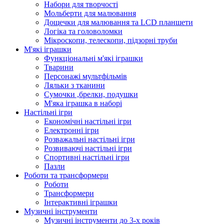
Набори для творчості
Мольберти для малювання
Дощечки для малювання та LCD планшети
Логіка та головоломки
Мікроскопи, телескопи, підзорні труби
М'які іграшки
Функціональні м'які іграшки
Тварини
Персонажі мультфільмів
Ляльки з тканини
Сумочки ,брелки, подушки
М'яка іграшка в наборі
Настільні ігри
Економічні настільні ігри
Електронні ігри
Розважальні настільні ігри
Розвиваючі настільні ігри
Спортивні настільні ігри
Пазли
Роботи та трансформери
Роботи
Трансформери
Інтерактивні іграшки
Музичні інструменти
Музичні інструменти до 3-х років