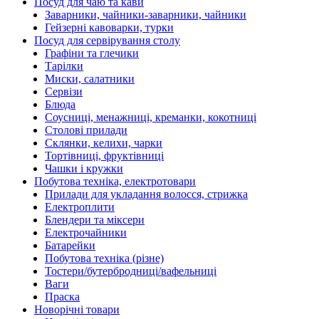
Посуд для чаю та кави
Заварники, чайники-заварники, чайники
Гейзерні кавоварки, турки
Посуд для сервірування столу
Графіни та глечики
Тарілки
Миски, салатники
Сервізи
Блюда
Соусниці, менажниці, креманки, кокотниці
Столові прилади
Склянки, келихи, чарки
Тортівниці, фруктівниці
Чашки і кружки
Побутова техніка, електротовари
Прилади для укладання волосся, стрижка
Електроплити
Блендери та міксери
Електрочайники
Батарейки
Побутова техніка (різне)
Тостери/бутербродниці/вафельниці
Ваги
Праска
Новорічні товари