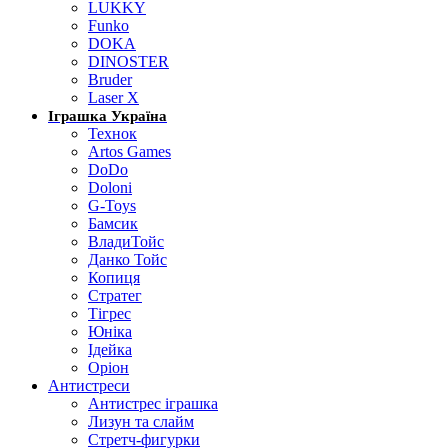
LUKKY
Funko
DOKA
DINOSTER
Bruder
Laser X
Іграшка Україна
Технок
Artos Games
DoDo
Doloni
G-Toys
Бамсик
ВладиТойс
Данко Тойс
Копиця
Стратег
Тігрес
Юніка
Ідейка
Оріон
Антистреси
Антистрес іграшка
Лизун та слайм
Стретч-фигурки