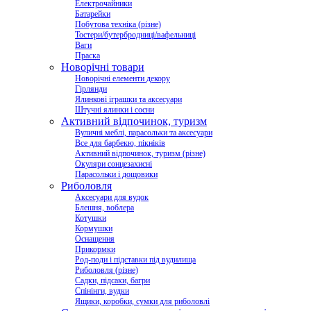
Електрочайники
Батарейки
Побутова техніка (різне)
Тостери/бутербродниці/вафельниці
Ваги
Праска
Новорічні товари
Новорічні елементи декору
Гірлянди
Ялинкові іграшки та аксесуари
Штучні ялинки і сосни
Активний відпочинок, туризм
Вуличні меблі, парасольки та аксесуари
Все для барбекю, пікніків
Активний відпочинок, туризм (різне)
Окуляри сонцезахисні
Парасольки і дощовики
Риболовля
Аксесуари для вудок
Блешня, воблера
Котушки
Кормушки
Оснащення
Прикормки
Род-поди і підставки під вудилища
Риболовля (різне)
Садки, підсаки, багри
Спінінги, вудки
Ящики, коробки, сумки для риболовлі