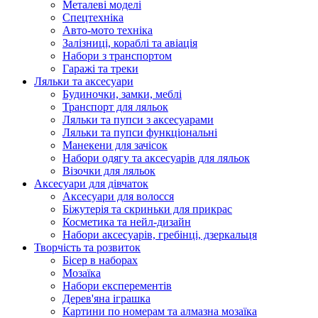
Металеві моделі
Спецтехніка
Авто-мото техніка
Залізниці, кораблі та авіація
Набори з транспортом
Гаражі та треки
Ляльки та аксесуари
Будиночки, замки, меблі
Транспорт для ляльок
Ляльки та пупси з аксесуарами
Ляльки та пупси функціональні
Манекени для зачісок
Набори одягу та аксесуарів для ляльок
Візочки для ляльок
Аксесуари для дівчаток
Аксесуари для волосся
Біжутерія та скриньки для прикрас
Косметика та нейл-дизайн
Набори аксесуарів, гребінці, дзеркальця
Творчість та розвиток
Бісер в наборах
Мозаїка
Набори експерементів
Дерев'яна іграшка
Картини по номерам та алмазна мозаїка