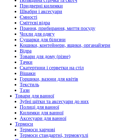
Ізоляційна стрічка та скотч
Придверні килимки
Швабри і аксесуари
Ємності
Сміттєві відра
Прання, прибирання, миття посуду
Чохли для одягу
Сушарки для білизни
Кошики, контейнери, ящики, органайзери
Відра
Товари для дому (різне)
Тачки
Скатертини і серветки на стіл
Вішаки
Горщики, вазони для квітів
Текстиль
Тази
Товари для ванної
Зубні щітки та аксесуари до них
Полиці для ванної
Килимки для ванної
Аксесуари для ванної
Термоси
Термоси харчові
Термоси стандартні, термокухлі