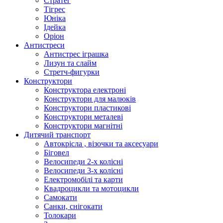
Стратег
Тігрес
Юніка
Ідейка
Оріон
Антистреси
Антистрес іграшка
Лизун та слайм
Стретч-фигурки
Конструктори
Конструктора електроні
Конструктори для малюків
Конструктори пластикові
Конструктори металеві
Конструктори магнітні
Дитячий транспорт
Автокрісла , візочки та аксесуари
Біговел
Велосипеди 2-х колісні
Велосипеди 3-х колісні
Електромобілі та карти
Квадроцикли та мотоцикли
Самокати
Санки, снігокати
Толокари