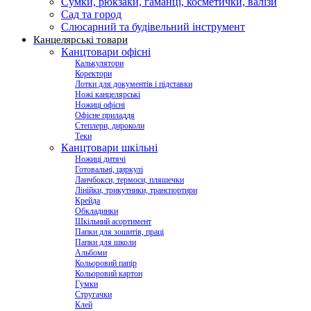
Сумки, рюкзаки, гаманці, косметички, валізи
Сад та город
Слюсарний та будівельний інструмент
Канцелярські товари
Канцтовари офісні
Калькулятори
Коректори
Лотки для документів і підставки
Ножі канцелярські
Ножиці офісні
Офісне приладдя
Степлери, дироколи
Теки
Канцтовари шкільні
Ножиці дитячі
Готовальні, циркулі
Ланчбокси, термоси, пляшечки
Лінійки, трикутники, транспортири
Крейда
Обкладинки
Шкільний асортимент
Папки для зошитів, праці
Папки для школи
Альбоми
Кольоровий папір
Кольоровий картон
Гумки
Стругачки
Клей