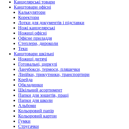
Канцелярські товари
Канцтовари офісні
Калькулятори
Коректори
Лотки для документів і підставки
Ножі канцелярські
Ножиці офісні
Офісне приладдя
Степлери, дироколи
Теки
Канцтовари шкільні
Ножиці дитячі
Готовальні, циркулі
Ланчбокси, термоси, пляшечки
Лінійки, трикутники, транспортири
Крейда
Обкладинки
Шкільний асортимент
Папки для зошитів, праці
Папки для школи
Альбоми
Кольоровий папір
Кольоровий картон
Гумки
Стругачки