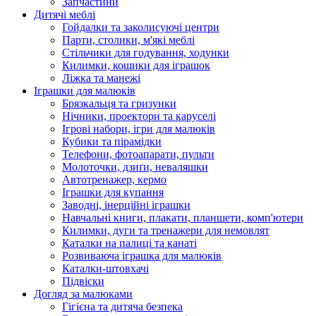
Запчастини
Дитячі меблі
Гойдалки та заколисуючі центри
Парти, столики, м'які меблі
Стільчики для годування, ходунки
Килимки, кошики для іграшок
Ліжка та манежі
Іграшки для малюків
Брязкальця та гризунки
Нічники, проектори та каруселі
Ігрові набори, ігри для малюків
Кубики та пірамідки
Телефони, фотоапарати, пульти
Молоточки, дзиґи, неваляшки
Автотренажер, кермо
Іграшки для купання
Заводні, інерційні іграшки
Навчальні книги, плакати, планшети, комп'ютери
Килимки, дуги та тренажери для немовлят
Каталки на палиці та канаті
Розвиваюча іграшка для малюків
Каталки-штовхачі
Підвіски
Догляд за малюками
Гігієна та дитяча безпека