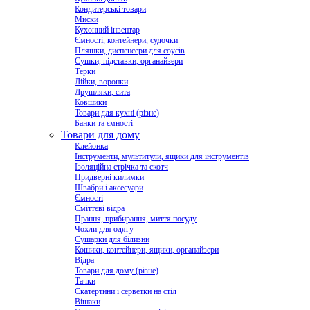
Кондитерські товари
Миски
Кухонний інвентар
Ємності, контейнери, судочки
Пляшки, диспенсери для соусів
Сушки, підставки, органайзери
Терки
Лійки, воронки
Друшляки, сита
Ковшики
Товари для кухні (різне)
Банки та ємності
Товари для дому
Клейонка
Інструменти, мультитули, ящики для інструментів
Ізоляційна стрічка та скотч
Придверні килимки
Швабри і аксесуари
Ємності
Сміттєві відра
Прання, прибирання, миття посуду
Чохли для одягу
Сушарки для білизни
Кошики, контейнери, ящики, органайзери
Відра
Товари для дому (різне)
Тачки
Скатертини і серветки на стіл
Вішаки