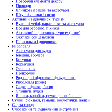
Новорічні елементи декору
Гірлянди
Ялинкові іграшки та аксесуари
Штучні ялинки і сосни
Активний відпочинок, туризм
Вуличні меблі, парасольки та аксесуари
Все для барбекю, пікніків
Активний відпочинок, туризм (різне)
Окуляри сонцезахисні
Парасольки і дощовики
Риболовля
Аксесуари для вудок
Блешня, воблера
Котушки
Кормушки
Оснащення
Прикормки
Род-поди і підставки під вудилища
Риболовля (різне)
Садки, підсаки, багри
Спінінги, вудки
Ящики, коробки, сумки для риболовлі
Сумки, рюкзаки, гаманці, косметички, валізи
Сад та город
Слюсарний та будівельний інструмент