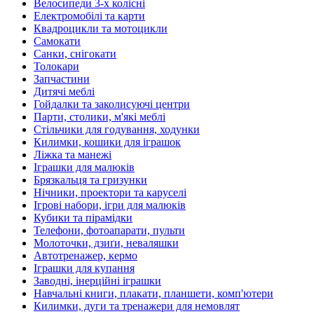
Велосипеди 3-х колісні
Електромобілі та карти
Квадроцикли та мотоцикли
Самокати
Санки, снігокати
Толокари
Запчастини
Дитячі меблі
Гойдалки та заколисуючі центри
Парти, столики, м'які меблі
Стільчики для годування, ходунки
Килимки, кошики для іграшок
Ліжка та манежі
Іграшки для малюків
Брязкальця та гризунки
Нічники, проектори та каруселі
Ігрові набори, ігри для малюків
Кубики та пірамідки
Телефони, фотоапарати, пульти
Молоточки, дзиґи, неваляшки
Автотренажер, кермо
Іграшки для купання
Заводні, інерційні іграшки
Навчальні книги, плакати, планшети, комп'ютери
Килимки, дуги та тренажери для немовлят