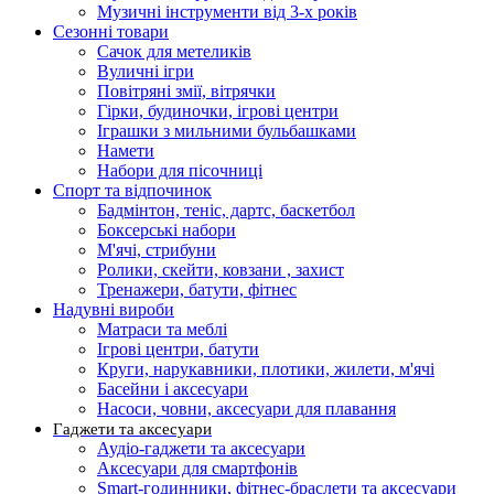
Музичні інструменти від 3-х років
Сезонні товари
Сачок для метеликів
Вуличні ігри
Повітряні змії, вітрячки
Гірки, будиночки, ігрові центри
Іграшки з мильними бульбашками
Намети
Набори для пісочниці
Спорт та відпочинок
Бадмінтон, теніс, дартс, баскетбол
Боксерські набори
М'ячі, стрибуни
Ролики, скейти, ковзани , захист
Тренажери, батути, фітнес
Надувні вироби
Матраси та меблі
Ігрові центри, батути
Круги, нарукавники, плотики, жилети, м'ячі
Басейни і аксесуари
Насоси, човни, аксесуари для плавання
Гаджети та аксесуари
Аудіо-гаджети та аксесуари
Аксесуари для смартфонів
Smart-годинники, фітнес-браслети та аксесуари