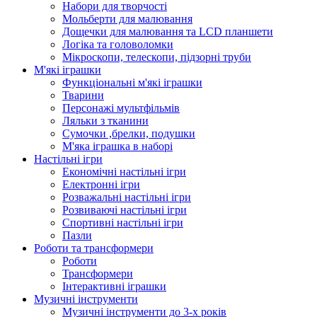
Набори для творчості
Мольберти для малювання
Дощечки для малювання та LCD планшети
Логіка та головоломки
Мікроскопи, телескопи, підзорні труби
М'які іграшки
Функціональні м'які іграшки
Тварини
Персонажі мультфільмів
Ляльки з тканини
Сумочки ,брелки, подушки
М'яка іграшка в наборі
Настільні ігри
Економічні настільні ігри
Електронні ігри
Розважальні настільні ігри
Розвиваючі настільні ігри
Спортивні настільні ігри
Пазли
Роботи та трансформери
Роботи
Трансформери
Інтерактивні іграшки
Музичні інструменти
Музичні інструменти до 3-х років