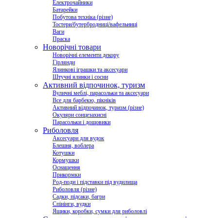
Електрочайники
Батарейки
Побутова техніка (різне)
Тостери/бутербродниці/вафельниці
Ваги
Праска
Новорічні товари
Новорічні елементи декору
Гірлянди
Ялинкові іграшки та аксесуари
Штучні ялинки і сосни
Активний відпочинок, туризм
Вуличні меблі, парасольки та аксесуари
Все для барбекю, пікніків
Активний відпочинок, туризм (різне)
Окуляри сонцезахисні
Парасольки і дощовики
Риболовля
Аксесуари для вудок
Блешня, воблера
Котушки
Кормушки
Оснащення
Прикормки
Род-поди і підставки під вудилища
Риболовля (різне)
Садки, підсаки, багри
Спінінги, вудки
Ящики, коробки, сумки для риболовлі