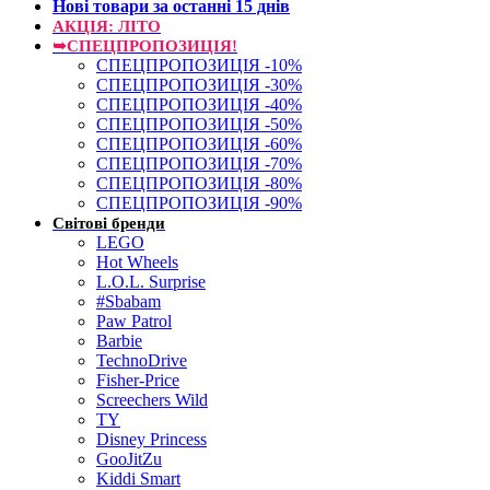
Нові товари за останнi 15 днiв
АКЦІЯ: ЛІТО
➥СПЕЦПРОПОЗИЦІЯ!
СПЕЦПРОПОЗИЦІЯ -10%
СПЕЦПРОПОЗИЦІЯ -30%
СПЕЦПРОПОЗИЦІЯ -40%
СПЕЦПРОПОЗИЦІЯ -50%
СПЕЦПРОПОЗИЦІЯ -60%
СПЕЦПРОПОЗИЦІЯ -70%
СПЕЦПРОПОЗИЦІЯ -80%
СПЕЦПРОПОЗИЦІЯ -90%
Світові бренди
LEGO
Hot Wheels
L.O.L. Surprise
#Sbabam
Paw Patrol
Barbie
TechnoDrive
Fisher-Price
Screechers Wild
TY
Disney Princess
GooJitZu
Kiddi Smart