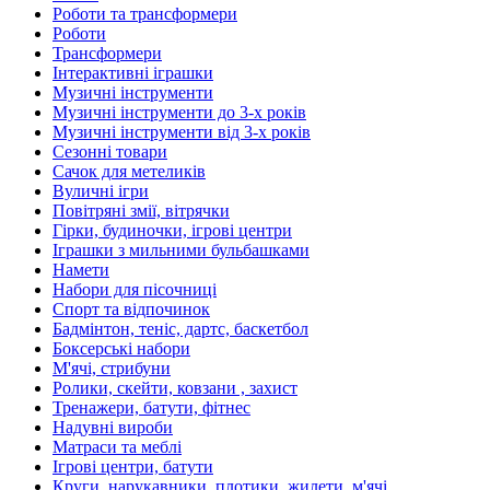
Роботи та трансформери
Роботи
Трансформери
Інтерактивні іграшки
Музичні інструменти
Музичні інструменти до 3-х років
Музичні інструменти від 3-х років
Сезонні товари
Сачок для метеликів
Вуличні ігри
Повітряні змії, вітрячки
Гірки, будиночки, ігрові центри
Іграшки з мильними бульбашками
Намети
Набори для пісочниці
Спорт та відпочинок
Бадмінтон, теніс, дартс, баскетбол
Боксерські набори
М'ячі, стрибуни
Ролики, скейти, ковзани , захист
Тренажери, батути, фітнес
Надувні вироби
Матраси та меблі
Ігрові центри, батути
Круги, нарукавники, плотики, жилети, м'ячі