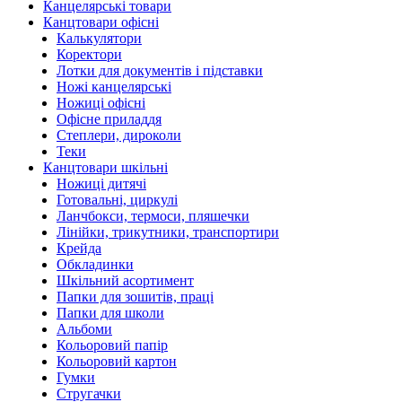
Канцелярські товари
Канцтовари офісні
Калькулятори
Коректори
Лотки для документів і підставки
Ножі канцелярські
Ножиці офісні
Офісне приладдя
Степлери, дироколи
Теки
Канцтовари шкільні
Ножиці дитячі
Готовальні, циркулі
Ланчбокси, термоси, пляшечки
Лінійки, трикутники, транспортири
Крейда
Обкладинки
Шкільний асортимент
Папки для зошитів, праці
Папки для школи
Альбоми
Кольоровий папір
Кольоровий картон
Гумки
Стругачки