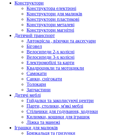
Конструктори
Конструктора електроні
Конструктори для малюків
Конструктори пластикові
Конструктори металеві
Конструктори магнітні
Дитячий транспорт
Автокрісла , візочки та аксесуари
Біговел
Велосипеди 2-х колісні
Велосипеди 3-х колісні
Електромобілі та карти
Квадроцикли та мотоцикли
Самокати
Санки, снігокати
Толокари
Запчастини
Дитячі меблі
Гойдалки та заколисуючі центри
Парти, столики, м'які меблі
Стільчики для годування, ходунки
Килимки, кошики для іграшок
Ліжка та манежі
Іграшки для малюків
Брязкальця та гризунки