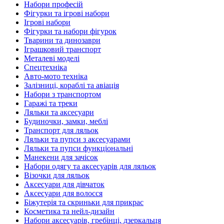
Набори професій
Фігурки та ігрові набори
Ігрові набори
Фігурки та набори фігурок
Тварини та динозаври
Іграшковий транспорт
Металеві моделі
Спецтехніка
Авто-мото техніка
Залізниці, кораблі та авіація
Набори з транспортом
Гаражі та треки
Ляльки та аксесуари
Будиночки, замки, меблі
Транспорт для ляльок
Ляльки та пупси з аксесуарами
Ляльки та пупси функціональні
Манекени для зачісок
Набори одягу та аксесуарів для ляльок
Візочки для ляльок
Аксесуари для дівчаток
Аксесуари для волосся
Біжутерія та скриньки для прикрас
Косметика та нейл-дизайн
Набори аксесуарів, гребінці, дзеркальця