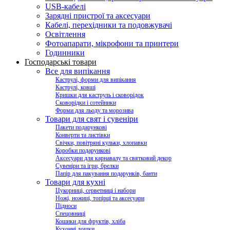
USB-кабелі
Зарядні пристрої та аксесуари
Кабелі, перехідники та подовжувачі
Освітлення
Фотоапарати, мікрофони та принтери
Годинники
Господарські товари
Все для випікання
Каструлі, форми для випікання
Каструлі, ковші
Кришки для каструль і сковорідок
Сковорідки і сотейники
Форми для льоду та морозива
Товари для свят і сувеніри
Пакети подарункові
Конверти та листівки
Свічки, повітряні кульки, хлопавки
Коробки подарункові
Аксесуари для карнавалу та святковий декор
Сувеніри та ігри, брелки
Папір для пакування подарунків, банти
Товари для кухні
Цукорниці, серветниці і набори
Ножі, ножиці, топірці та аксесуари
Підноси
Спецовниці
Кошики для фруктів, хліба
Кухонні дошки