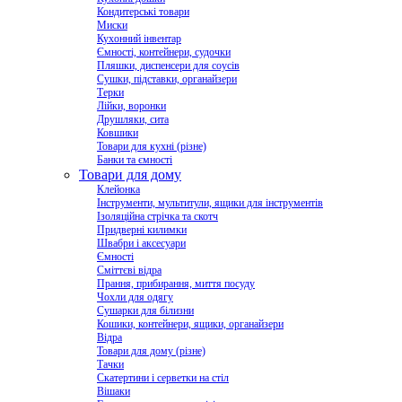
Кондитерські товари
Миски
Кухонний інвентар
Ємності, контейнери, судочки
Пляшки, диспенсери для соусів
Сушки, підставки, органайзери
Терки
Лійки, воронки
Друшляки, сита
Ковшики
Товари для кухні (різне)
Банки та ємності
Товари для дому
Клейонка
Інструменти, мультитули, ящики для інструментів
Ізоляційна стрічка та скотч
Придверні килимки
Швабри і аксесуари
Ємності
Сміттєві відра
Прання, прибирання, миття посуду
Чохли для одягу
Сушарки для білизни
Кошики, контейнери, ящики, органайзери
Відра
Товари для дому (різне)
Тачки
Скатертини і серветки на стіл
Вішаки