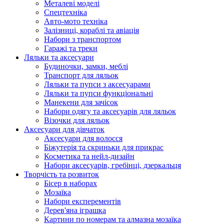
Металеві моделі
Спецтехніка
Авто-мото техніка
Залізниці, кораблі та авіація
Набори з транспортом
Гаражі та треки
Ляльки та аксесуари
Будиночки, замки, меблі
Транспорт для ляльок
Ляльки та пупси з аксесуарами
Ляльки та пупси функціональні
Манекени для зачісок
Набори одягу та аксесуарів для ляльок
Візочки для ляльок
Аксесуари для дівчаток
Аксесуари для волосся
Біжутерія та скриньки для прикрас
Косметика та нейл-дизайн
Набори аксесуарів, гребінці, дзеркальця
Творчість та розвиток
Бісер в наборах
Мозаїка
Набори експерементів
Дерев'яна іграшка
Картини по номерам та алмазна мозаїка