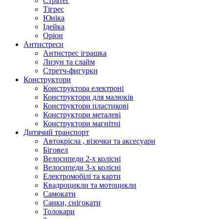
Стратег
Тігрес
Юніка
Ідейка
Оріон
Антистреси
Антистрес іграшка
Лизун та слайм
Стретч-фигурки
Конструктори
Конструктора електроні
Конструктори для малюків
Конструктори пластикові
Конструктори металеві
Конструктори магнітні
Дитячий транспорт
Автокрісла , візочки та аксесуари
Біговел
Велосипеди 2-х колісні
Велосипеди 3-х колісні
Електромобілі та карти
Квадроцикли та мотоцикли
Самокати
Санки, снігокати
Толокари