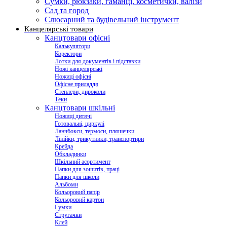
Сумки, рюкзаки, гаманці, косметички, валізи
Сад та город
Слюсарний та будівельний інструмент
Канцелярські товари
Канцтовари офісні
Калькулятори
Коректори
Лотки для документів і підставки
Ножі канцелярські
Ножиці офісні
Офісне приладдя
Степлери, дироколи
Теки
Канцтовари шкільні
Ножиці дитячі
Готовальні, циркулі
Ланчбокси, термоси, пляшечки
Лінійки, трикутники, транспортири
Крейда
Обкладинки
Шкільний асортимент
Папки для зошитів, праці
Папки для школи
Альбоми
Кольоровий папір
Кольоровий картон
Гумки
Стругачки
Клей