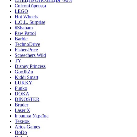
СПЕЦПРОПОЗИЦІЯ -90%
Світові бренди
LEGO
Hot Wheels
L.O.L. Surprise
#Sbabam
Paw Patrol
Barbie
TechnoDrive
Fisher-Price
Screechers Wild
TY
Disney Princess
GooJitZu
Kiddi Smart
LUKKY
Funko
DOKA
DINOSTER
Bruder
Laser X
Іграшка Україна
Технок
Artos Games
DoDo