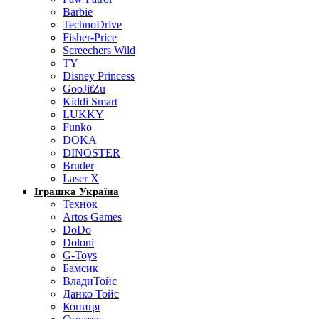
Barbie
TechnoDrive
Fisher-Price
Screechers Wild
TY
Disney Princess
GooJitZu
Kiddi Smart
LUKKY
Funko
DOKA
DINOSTER
Bruder
Laser X
Іграшка Україна
Технок
Artos Games
DoDo
Doloni
G-Toys
Бамсик
ВладиТойс
Данко Тойс
Копиця