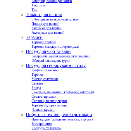
Горщики, вазони для квітів
Текстиль
Тази
Товари для ванної
Зубні щітки та аксесуари до них
Полиці для ванної
Килимки для ванної
Аксесуари для ванної
Термоси
Термоси харчові
Термоси стандартні, термокухлі
Посуд для чаю та кави
Заварники, чайники-заварники, чайники
Гейзерні кавоварки, турки
Посуд для сервірування столу
Графіни та глечики
Тарілки
Миски, салатники
Сервізи
Блюда
Соусниці, менажниці, креманки, кокотниці
Столові прилади
Склянки, келихи, чарки
Тортівниці, фруктівниці
Чашки і кружки
Побутова техніка, електротовари
Прилади для укладання волосся, стрижка
Електроплити
Блендери та міксери