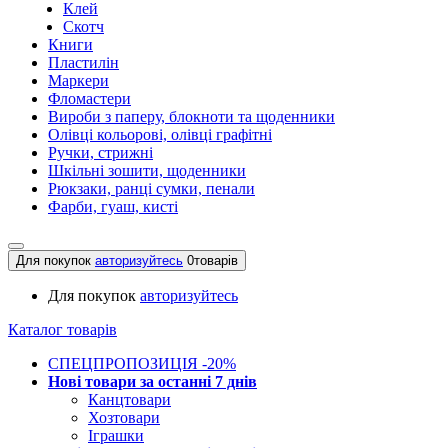
Клей
Скотч
Книги
Пластилін
Маркери
Фломастери
Вироби з паперу, блокноти та щоденники
Олівці кольорові, олівці графітні
Ручки, стрижні
Шкільні зошити, щоденники
Рюкзаки, ранці сумки, пенали
Фарби, гуаш, кисті
Для покупок
авторизуйтесь
0
товарів
Для покупок
авторизуйтесь
Каталог товарів
СПЕЦПРОПОЗИЦІЯ -20%
Нові товари за останнi 7 днiв
Канцтовари
Хозтовари
Іграшки