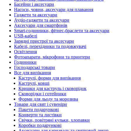
Басейни і аксесуари
Насоси, човни, аксесуари для плавання
Гаджети та аксесуари
Аудіо-гаджети та аксесуари
Аксесуари для смартфонів
Smart-годинники, фітнес-браслети та аксесуари
USB-кабелі
Зарядні пристрої та аксесуари
Кабелі, перехідники та подовжувачі
Освітлення
Фотоапарати, мікрофони та принтери
Годинники
Господарські товари
Все для випікання
Каструлі, форми для випікання
Каструлі, ковші
Кришки для каструль і сковорідок
Сковорідки і сотейники
Форми для льоду та морозива
Товари для свят і сувеніри
Пакети подарункові
Конверти та листівки
Свічки, повітряні кульки, хлопавки
Коробки подарункові
Аксесуари для карнавалу та святковий декор