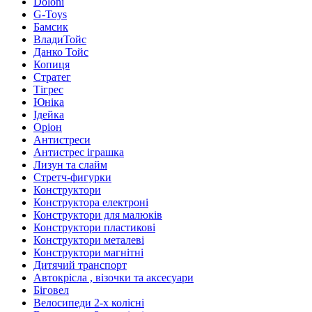
Doloni
G-Toys
Бамсик
ВладиТойс
Данко Тойс
Копиця
Стратег
Тігрес
Юніка
Ідейка
Оріон
Антистреси
Антистрес іграшка
Лизун та слайм
Стретч-фигурки
Конструктори
Конструктора електроні
Конструктори для малюків
Конструктори пластикові
Конструктори металеві
Конструктори магнітні
Дитячий транспорт
Автокрісла , візочки та аксесуари
Біговел
Велосипеди 2-х колісні