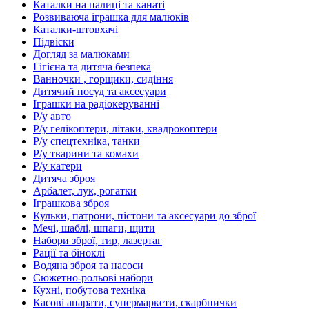
Каталки на палиці та канаті
Розвиваюча іграшка для малюків
Каталки-штовхачі
Підвіски
Догляд за малюками
Гігієна та дитяча безпека
Ванночки , горщики, сидіння
Дитячий посуд та аксесуари
Іграшки на радіокеруванні
Р/у авто
Р/у гелікоптери, літаки, квадрокоптери
Р/у спецтехніка, танки
Р/у тварини та комахи
Р/у катери
Дитяча зброя
Арбалет, лук, рогатки
Іграшкова зброя
Кульки, патрони, пістони та аксесуари до зброї
Мечі, шаблі, шпаги, щити
Набори зброї, тир, лазертаг
Рації та біноклі
Водяна зброя та насоси
Сюжетно-рольові набори
Кухні, побутова техніка
Касові апарати, супермаркети, скарбнички