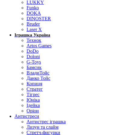
LUKKY
Funko
DOKA
DINOSTER
Bruder
Laser X
Іграшка Україна
Технок
Artos Games
DoDo
Doloni
G-Toys
Бамсик
ВладиТойс
Данко Тойс
Копиця
Стратег
Тігрес
Юніка
Ідейка
Оріон
Антистреси
Антистрес іграшка
Лизун та слайм
Стретч-фигурки