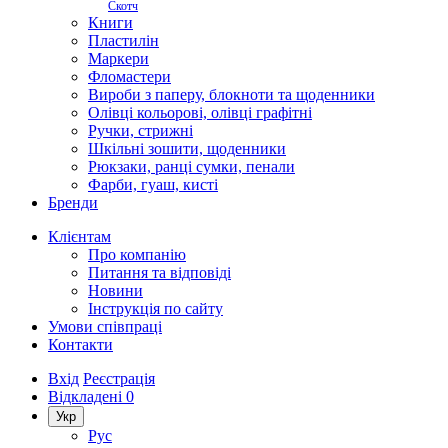
Скотч
Книги
Пластилін
Маркери
Фломастери
Вироби з паперу, блокноти та щоденники
Олівці кольорові, олівці графітні
Ручки, стрижні
Шкільні зошити, щоденники
Рюкзаки, ранці сумки, пенали
Фарби, гуаш, кисті
Бренди
Клієнтам
Про компанію
Питання та відповіді
Новини
Інструкція по сайту
Умови співпраці
Контакти
Вхід
Реєстрація
Відкладені
0
Укр
Рус