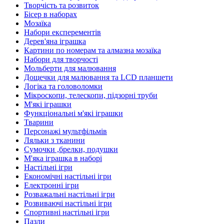
Творчість та розвиток
Бісер в наборах
Мозаїка
Набори експерементів
Дерев'яна іграшка
Картини по номерам та алмазна мозаїка
Набори для творчості
Мольберти для малювання
Дощечки для малювання та LCD планшети
Логіка та головоломки
Мікроскопи, телескопи, підзорні труби
М'які іграшки
Функціональні м'які іграшки
Тварини
Персонажі мультфільмів
Ляльки з тканини
Сумочки ,брелки, подушки
М'яка іграшка в наборі
Настільні ігри
Економічні настільні ігри
Електронні ігри
Розважальні настільні ігри
Розвиваючі настільні ігри
Спортивні настільні ігри
Пазли