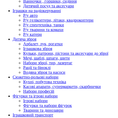
Ванночки , горщики, сидіння
Дитячий посуд та аксесуари
Іграшки на радіокеруванні
Р/у авто
Р/у гелікоптери, літаки, квадрокоптери
Р/у спецтехніка, танки
Р/у тварини та комахи
Р/у катери
Дитяча зброя
Арбалет, лук, рогатки
Іграшкова зброя
Кульки, патрони, пістони та аксесуари до зброї
Мечі, шаблі, шпаги, щити
Набори зброї, тир, лазертаг
Рації та біноклі
Водяна зброя та насоси
Сюжетно-рольові набори
Кухні, побутова техніка
Касові апарати, супермаркети, скарбнички
Набори професій
Фігурки та ігрові набори
Ігрові набори
Фігурки та набори фігурок
Тварини та динозаври
Іграшковий транспорт