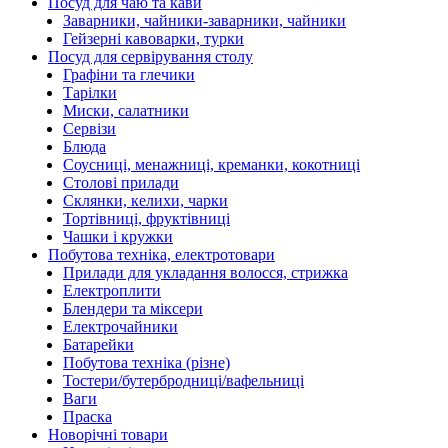
Посуд для чаю та кави
Заварники, чайники-заварники, чайники
Гейзерні кавоварки, турки
Посуд для сервірування столу
Графіни та глечики
Тарілки
Миски, салатники
Сервізи
Блюда
Соусниці, менажниці, креманки, кокотниці
Столові прилади
Склянки, келихи, чарки
Тортівниці, фруктівниці
Чашки і кружки
Побутова техніка, електротовари
Прилади для укладання волосся, стрижка
Електроплити
Блендери та міксери
Електрочайники
Батарейки
Побутова техніка (різне)
Тостери/бутербродниці/вафельниці
Ваги
Праска
Новорічні товари