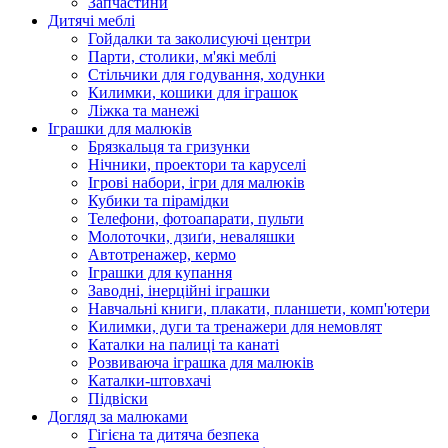
Запчастини
Дитячі меблі
Гойдалки та заколисуючі центри
Парти, столики, м'які меблі
Стільчики для годування, ходунки
Килимки, кошики для іграшок
Ліжка та манежі
Іграшки для малюків
Брязкальця та гризунки
Нічники, проектори та каруселі
Ігрові набори, ігри для малюків
Кубики та пірамідки
Телефони, фотоапарати, пульти
Молоточки, дзиґи, неваляшки
Автотренажер, кермо
Іграшки для купання
Заводні, інерційні іграшки
Навчальні книги, плакати, планшети, комп'ютери
Килимки, дуги та тренажери для немовлят
Каталки на палиці та канаті
Розвиваюча іграшка для малюків
Каталки-штовхачі
Підвіски
Догляд за малюками
Гігієна та дитяча безпека