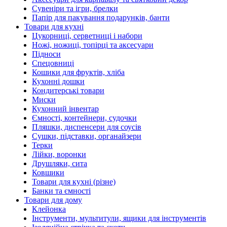
Сувеніри та ігри, брелки
Папір для пакування подарунків, банти
Товари для кухні
Цукорниці, серветниці і набори
Ножі, ножиці, топірці та аксесуари
Підноси
Спецовниці
Кошики для фруктів, хліба
Кухонні дошки
Кондитерські товари
Миски
Кухонний інвентар
Ємності, контейнери, судочки
Пляшки, диспенсери для соусів
Сушки, підставки, органайзери
Терки
Лійки, воронки
Друшляки, сита
Ковшики
Товари для кухні (різне)
Банки та ємності
Товари для дому
Клейонка
Інструменти, мультитули, ящики для інструментів