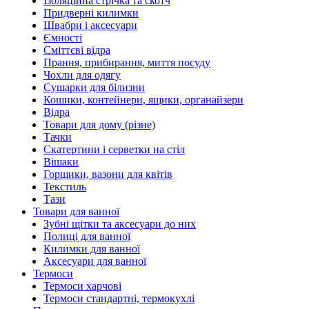
Ізоляційна стрічка та скотч
Придверні килимки
Швабри і аксесуари
Ємності
Сміттєві відра
Прання, прибирання, миття посуду
Чохли для одягу
Сушарки для білизни
Кошики, контейнери, ящики, органайзери
Відра
Товари для дому (різне)
Тачки
Скатертини і серветки на стіл
Вішаки
Горщики, вазони для квітів
Текстиль
Тази
Товари для ванної
Зубні щітки та аксесуари до них
Полиці для ванної
Килимки для ванної
Аксесуари для ванної
Термоси
Термоси харчові
Термоси стандартні, термокухлі