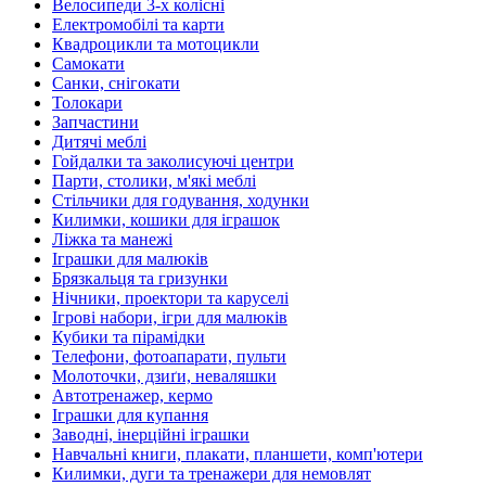
Велосипеди 3-х колісні
Електромобілі та карти
Квадроцикли та мотоцикли
Самокати
Санки, снігокати
Толокари
Запчастини
Дитячі меблі
Гойдалки та заколисуючі центри
Парти, столики, м'які меблі
Стільчики для годування, ходунки
Килимки, кошики для іграшок
Ліжка та манежі
Іграшки для малюків
Брязкальця та гризунки
Нічники, проектори та каруселі
Ігрові набори, ігри для малюків
Кубики та пірамідки
Телефони, фотоапарати, пульти
Молоточки, дзиґи, неваляшки
Автотренажер, кермо
Іграшки для купання
Заводні, інерційні іграшки
Навчальні книги, плакати, планшети, комп'ютери
Килимки, дуги та тренажери для немовлят