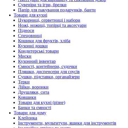
Сувеніри та ігри, брелки
Папір для пакування подарунків, банти
Товари для кухні
Цукорниці, серветниці і набори
Ножі, ножиці, топірці та аксесуари
Підноси
Спецовниці
Кошики для фруктів, хліба
Кухонні дошки
Кондитерські товари
Миски
Кухонний інвентар
Ємності, контейнери, судочки
Пляшки, диспенсери для соусів
Сушки, підставки, органайзери
Терки
Лійки, воронки
Друшляки, сита
Ковшики
Товари для кухні (різне)
Банки та ємності
Товари для дому
Клейонка
Інструменти, мультитули, ящики для інструментів