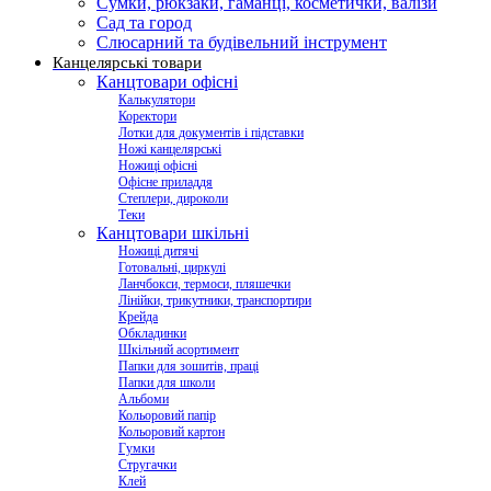
Сумки, рюкзаки, гаманці, косметички, валізи
Сад та город
Слюсарний та будівельний інструмент
Канцелярські товари
Канцтовари офісні
Калькулятори
Коректори
Лотки для документів і підставки
Ножі канцелярські
Ножиці офісні
Офісне приладдя
Степлери, дироколи
Теки
Канцтовари шкільні
Ножиці дитячі
Готовальні, циркулі
Ланчбокси, термоси, пляшечки
Лінійки, трикутники, транспортири
Крейда
Обкладинки
Шкільний асортимент
Папки для зошитів, праці
Папки для школи
Альбоми
Кольоровий папір
Кольоровий картон
Гумки
Стругачки
Клей