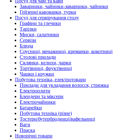
Посуд для чаю та кави
Заварники, чайники-заварники, чайники
Гейзерні кавоварки, турки
Посуд для сервірування столу
Графіни та глечики
Тарілки
Миски, салатники
Сервізи
Блюда
Соусниці, менажниці, креманки, кокотниці
Столові прилади
Склянки, келихи, чарки
Тортівниці, фруктівниці
Чашки і кружки
Побутова техніка, електротовари
Прилади для укладання волосся, стрижка
Електроплити
Блендери та міксери
Електрочайники
Батарейки
Побутова техніка (різне)
Тостери/бутербродниці/вафельниці
Ваги
Праска
Новорічні товари