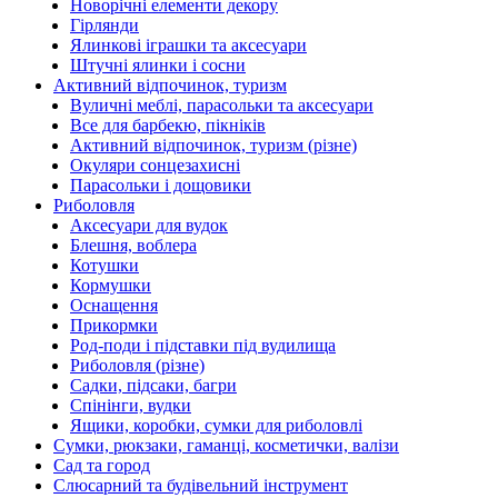
Новорічні елементи декору
Гірлянди
Ялинкові іграшки та аксесуари
Штучні ялинки і сосни
Активний відпочинок, туризм
Вуличні меблі, парасольки та аксесуари
Все для барбекю, пікніків
Активний відпочинок, туризм (різне)
Окуляри сонцезахисні
Парасольки і дощовики
Риболовля
Аксесуари для вудок
Блешня, воблера
Котушки
Кормушки
Оснащення
Прикормки
Род-поди і підставки під вудилища
Риболовля (різне)
Садки, підсаки, багри
Спінінги, вудки
Ящики, коробки, сумки для риболовлі
Сумки, рюкзаки, гаманці, косметички, валізи
Сад та город
Слюсарний та будівельний інструмент