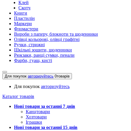
Клей
Скотч
Книги
Пластилін
Маркери
Фломастери
Вироби з паперу, блокноти та щоденники
Олівці кольорові, олівці графітні
Ручки, стрижні
Шкільні зошити, щоденники
Рюкзаки, ранці сумки, пенали
Фарби, гуаш, кисті
Для покупок
авторизуйтесь
0
товарів
Для покупок
авторизуйтесь
Каталог товарів
Нові товари за останнi 7 днiв
Канцтовари
Хозтовари
Іграшки
Нові товари за останнi 15 днiв