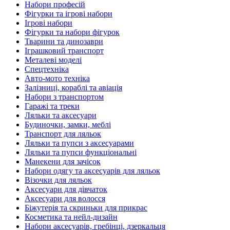
Набори професій
Фігурки та ігрові набори
Ігрові набори
Фігурки та набори фігурок
Тварини та динозаври
Іграшковий транспорт
Металеві моделі
Спецтехніка
Авто-мото техніка
Залізниці, кораблі та авіація
Набори з транспортом
Гаражі та треки
Ляльки та аксесуари
Будиночки, замки, меблі
Транспорт для ляльок
Ляльки та пупси з аксесуарами
Ляльки та пупси функціональні
Манекени для зачісок
Набори одягу та аксесуарів для ляльок
Візочки для ляльок
Аксесуари для дівчаток
Аксесуари для волосся
Біжутерія та скриньки для прикрас
Косметика та нейл-дизайн
Набори аксесуарів, гребінці, дзеркальця