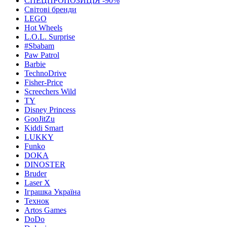
СПЕЦПРОПОЗИЦІЯ -90%
Світові бренди
LEGO
Hot Wheels
L.O.L. Surprise
#Sbabam
Paw Patrol
Barbie
TechnoDrive
Fisher-Price
Screechers Wild
TY
Disney Princess
GooJitZu
Kiddi Smart
LUKKY
Funko
DOKA
DINOSTER
Bruder
Laser X
Іграшка Україна
Технок
Artos Games
DoDo