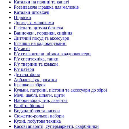
Каталки на палиці та канаті
Розвиваюча іграшка для малюків
Каталки-штовхачі
Підвіски
Догляд за малюками
Гігієна та дитяча безпека
Ванночки , горщики, сидіння
Дитячий посуд та аксесуари
Іграшки на радіокеруванні
Р/у авто
Р/у гелікоптери, літаки, квадрокоптери
Р/у спецтехніка, танки
Р/у тварини та комахи
Р/у катери
Дитяча зброя
Арбалет, лук, рогатки
Іграшкова зброя
Кульки, патрони, пістони та аксесуари до зброї
Мечі, шаблі, шпаги, щити
Набори зброї, тир, лазертаг
Рації та біноклі
Водяна зброя та насоси
Сюжетно-рольові набори
Кухні, побутова техніка
Касові апарати, супермаркети, скарбнички