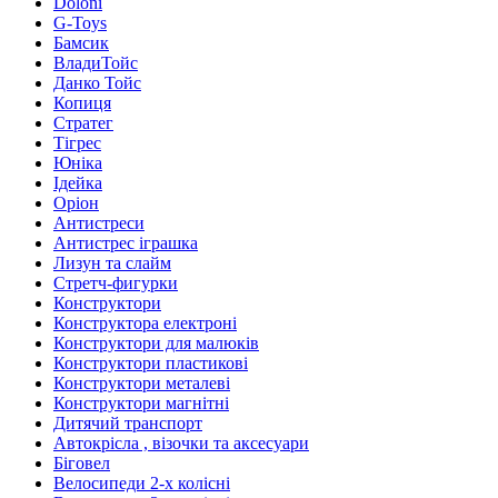
Doloni
G-Toys
Бамсик
ВладиТойс
Данко Тойс
Копиця
Стратег
Тігрес
Юніка
Ідейка
Оріон
Антистреси
Антистрес іграшка
Лизун та слайм
Стретч-фигурки
Конструктори
Конструктора електроні
Конструктори для малюків
Конструктори пластикові
Конструктори металеві
Конструктори магнітні
Дитячий транспорт
Автокрісла , візочки та аксесуари
Біговел
Велосипеди 2-х колісні