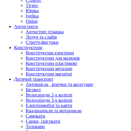
Стратег
Тігрес
Юніка
Ідейка
Оріон
Антистреси
Антистрес іграшка
Лизун та слайм
Стретч-фигурки
Конструктори
Конструктора електроні
Конструктори для малюків
Конструктори пластикові
Конструктори металеві
Конструктори магнітні
Дитячий транспорт
Автокрісла , візочки та аксесуари
Біговел
Велосипеди 2-х колісні
Велосипеди 3-х колісні
Електромобілі та карти
Квадроцикли та мотоцикли
Самокати
Санки, снігокати
Толокари