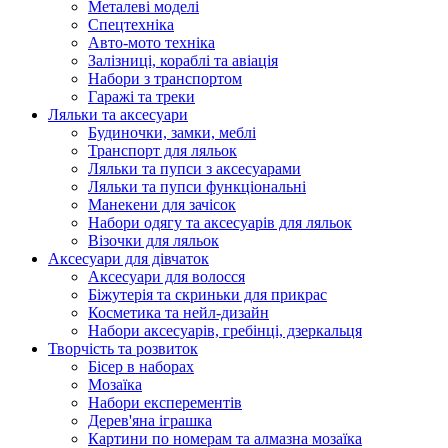
Металеві моделі
Спецтехніка
Авто-мото техніка
Залізниці, кораблі та авіація
Набори з транспортом
Гаражі та треки
Ляльки та аксесуари
Будиночки, замки, меблі
Транспорт для ляльок
Ляльки та пупси з аксесуарами
Ляльки та пупси функціональні
Манекени для зачісок
Набори одягу та аксесуарів для ляльок
Візочки для ляльок
Аксесуари для дівчаток
Аксесуари для волосся
Біжутерія та скриньки для прикрас
Косметика та нейл-дизайн
Набори аксесуарів, гребінці, дзеркальця
Творчість та розвиток
Бісер в наборах
Мозаїка
Набори експерементів
Дерев'яна іграшка
Картини по номерам та алмазна мозаїка