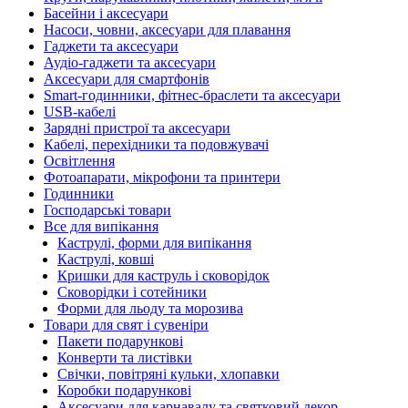
Басейни і аксесуари
Насоси, човни, аксесуари для плавання
Гаджети та аксесуари
Аудіо-гаджети та аксесуари
Аксесуари для смартфонів
Smart-годинники, фітнес-браслети та аксесуари
USB-кабелі
Зарядні пристрої та аксесуари
Кабелі, перехідники та подовжувачі
Освітлення
Фотоапарати, мікрофони та принтери
Годинники
Господарські товари
Все для випікання
Каструлі, форми для випікання
Каструлі, ковші
Кришки для каструль і сковорідок
Сковорідки і сотейники
Форми для льоду та морозива
Товари для свят і сувеніри
Пакети подарункові
Конверти та листівки
Свічки, повітряні кульки, хлопавки
Коробки подарункові
Аксесуари для карнавалу та святковий декор