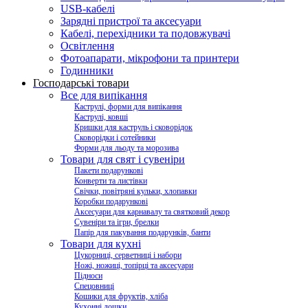
USB-кабелі
Зарядні пристрої та аксесуари
Кабелі, перехідники та подовжувачі
Освітлення
Фотоапарати, мікрофони та принтери
Годинники
Господарські товари
Все для випікання
Каструлі, форми для випікання
Каструлі, ковші
Кришки для каструль і сковорідок
Сковорідки і сотейники
Форми для льоду та морозива
Товари для свят і сувеніри
Пакети подарункові
Конверти та листівки
Свічки, повітряні кульки, хлопавки
Коробки подарункові
Аксесуари для карнавалу та святковий декор
Сувеніри та ігри, брелки
Папір для пакування подарунків, банти
Товари для кухні
Цукорниці, серветниці і набори
Ножі, ножиці, топірці та аксесуари
Підноси
Спецовниці
Кошики для фруктів, хліба
Кухонні дошки