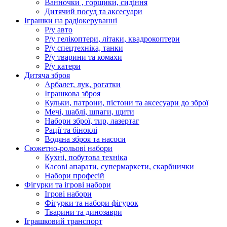
Ванночки , горщики, сидіння
Дитячий посуд та аксесуари
Іграшки на радіокеруванні
Р/у авто
Р/у гелікоптери, літаки, квадрокоптери
Р/у спецтехніка, танки
Р/у тварини та комахи
Р/у катери
Дитяча зброя
Арбалет, лук, рогатки
Іграшкова зброя
Кульки, патрони, пістони та аксесуари до зброї
Мечі, шаблі, шпаги, щити
Набори зброї, тир, лазертаг
Рації та біноклі
Водяна зброя та насоси
Сюжетно-рольові набори
Кухні, побутова техніка
Касові апарати, супермаркети, скарбнички
Набори професій
Фігурки та ігрові набори
Ігрові набори
Фігурки та набори фігурок
Тварини та динозаври
Іграшковий транспорт