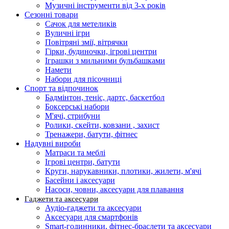
Музичні інструменти від 3-х років
Сезонні товари
Сачок для метеликів
Вуличні ігри
Повітряні змії, вітрячки
Гірки, будиночки, ігрові центри
Іграшки з мильними бульбашками
Намети
Набори для пісочниці
Спорт та відпочинок
Бадмінтон, теніс, дартс, баскетбол
Боксерські набори
М'ячі, стрибуни
Ролики, скейти, ковзани , захист
Тренажери, батути, фітнес
Надувні вироби
Матраси та меблі
Ігрові центри, батути
Круги, нарукавники, плотики, жилети, м'ячі
Басейни і аксесуари
Насоси, човни, аксесуари для плавання
Гаджети та аксесуари
Аудіо-гаджети та аксесуари
Аксесуари для смартфонів
Smart-годинники, фітнес-браслети та аксесуари