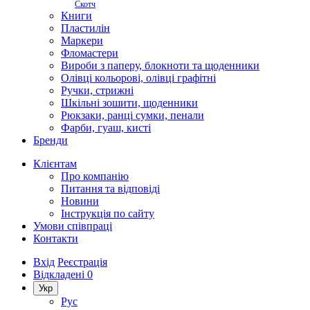
Скотч
Книги
Пластилін
Маркери
Фломастери
Вироби з паперу, блокноти та щоденники
Олівці кольорові, олівці графітні
Ручки, стрижні
Шкільні зошити, щоденники
Рюкзаки, ранці сумки, пенали
Фарби, гуаш, кисті
Бренди
Клієнтам
Про компанію
Питання та відповіді
Новини
Інструкція по сайту
Умови співпраці
Контакти
Вхід
Реєстрація
Відкладені
0
Укр
Рус