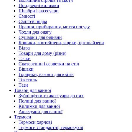
Ізоляційна стрічка та скотч
Придверні килимки
Швабри і аксесуари
Ємності
Сміттєві відра
Прання, прибирання, миття посуду
Чохли для одягу
Сушарки для білизни
Кошики, контейнери, ящики, органайзери
Відра
Товари для дому (різне)
Тачки
Скатертини і серветки на стіл
Вішаки
Горщики, вазони для квітів
Текстиль
Тази
Товари для ванної
Зубні щітки та аксесуари до них
Полиці для ванної
Килимки для ванної
Аксесуари для ванної
Термоси
Термоси харчові
Термоси стандартні, термокухлі