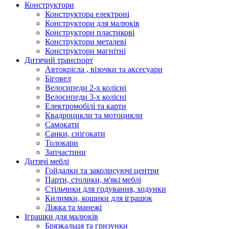
Конструктори
Конструктора електроні
Конструктори для малюків
Конструктори пластикові
Конструктори металеві
Конструктори магнітні
Дитячий транспорт
Автокрісла , візочки та аксесуари
Біговел
Велосипеди 2-х колісні
Велосипеди 3-х колісні
Електромобілі та карти
Квадроцикли та мотоцикли
Самокати
Санки, снігокати
Толокари
Запчастини
Дитячі меблі
Гойдалки та заколисуючі центри
Парти, столики, м'які меблі
Стільчики для годування, ходунки
Килимки, кошики для іграшок
Ліжка та манежі
Іграшки для малюків
Брязкальця та гризунки