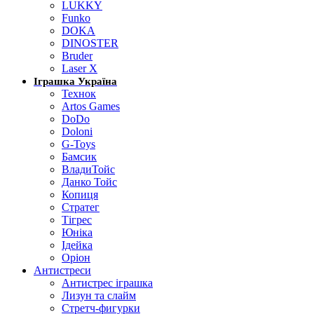
LUKKY
Funko
DOKA
DINOSTER
Bruder
Laser X
Іграшка Україна
Технок
Artos Games
DoDo
Doloni
G-Toys
Бамсик
ВладиТойс
Данко Тойс
Копиця
Стратег
Тігрес
Юніка
Ідейка
Оріон
Антистреси
Антистрес іграшка
Лизун та слайм
Стретч-фигурки