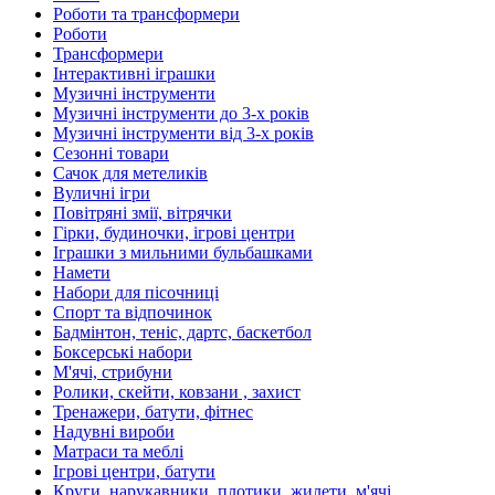
Роботи та трансформери
Роботи
Трансформери
Інтерактивні іграшки
Музичні інструменти
Музичні інструменти до 3-х років
Музичні інструменти від 3-х років
Сезонні товари
Сачок для метеликів
Вуличні ігри
Повітряні змії, вітрячки
Гірки, будиночки, ігрові центри
Іграшки з мильними бульбашками
Намети
Набори для пісочниці
Спорт та відпочинок
Бадмінтон, теніс, дартс, баскетбол
Боксерські набори
М'ячі, стрибуни
Ролики, скейти, ковзани , захист
Тренажери, батути, фітнес
Надувні вироби
Матраси та меблі
Ігрові центри, батути
Круги, нарукавники, плотики, жилети, м'ячі