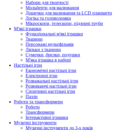
Набори для творчості
Мольберти для малювання
Дощечки для малювання та LCD планшети
Логіка та головоломки
Мікроскопи, телескопи, підзорні труби
М'які іграшки
Функціональні м'які іграшки
Тварини
Персонажі мультфільмів
Ляльки з тканини
Сумочки ,брелки, подушки
М'яка іграшка в наборі
Настільні ігри
Економічні настільні ігри
Електронні ігри
Розважальні настільні ігри
Розвиваючі настільні ігри
Спортивні настільні ігри
Пазли
Роботи та трансформери
Роботи
Трансформери
Інтерактивні іграшки
Музичні інструменти
Музичні інструменти до 3-х років