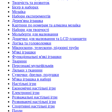
Творчість та розвиток
Бісер в наборах
Мозаїка
Набори експерементів
Дерев'яна іграшка
Картини по номерам та алмазна мозаїка
Набори для творчості
Мольберти для малювання
Дощечки для малювання та LCD планшети
Логіка та головоломки
Мікроскопи, телескопи, підзорні труби
М'які іграшки
Функціональні м'які іграшки
Тварини
Персонажі мультфільмів
Ляльки з тканини
Сумочки ,брелки, подушки
М'яка іграшка в наборі
Настільні ігри
Економічні настільні ігри
Електронні ігри
Розважальні настільні ігри
Розвиваючі настільні ігри
Спортивні настільні ігри
Пазли