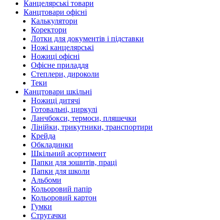
Канцелярські товари
Канцтовари офісні
Калькулятори
Коректори
Лотки для документів і підставки
Ножі канцелярські
Ножиці офісні
Офісне приладдя
Степлери, дироколи
Теки
Канцтовари шкільні
Ножиці дитячі
Готовальні, циркулі
Ланчбокси, термоси, пляшечки
Лінійки, трикутники, транспортири
Крейда
Обкладинки
Шкільний асортимент
Папки для зошитів, праці
Папки для школи
Альбоми
Кольоровий папір
Кольоровий картон
Гумки
Стругачки