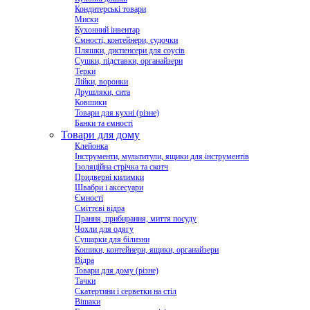
Кондитерські товари
Миски
Кухонний інвентар
Ємності, контейнери, судочки
Пляшки, диспенсери для соусів
Сушки, підставки, органайзери
Терки
Лійки, воронки
Друшляки, сита
Ковшики
Товари для кухні (різне)
Банки та ємності
Товари для дому
Клейонка
Інструменти, мультитули, ящики для інструментів
Ізоляційна стрічка та скотч
Придверні килимки
Швабри і аксесуари
Ємності
Сміттєві відра
Прання, прибирання, миття посуду
Чохли для одягу
Сушарки для білизни
Кошики, контейнери, ящики, органайзери
Відра
Товари для дому (різне)
Тачки
Скатертини і серветки на стіл
Вішаки