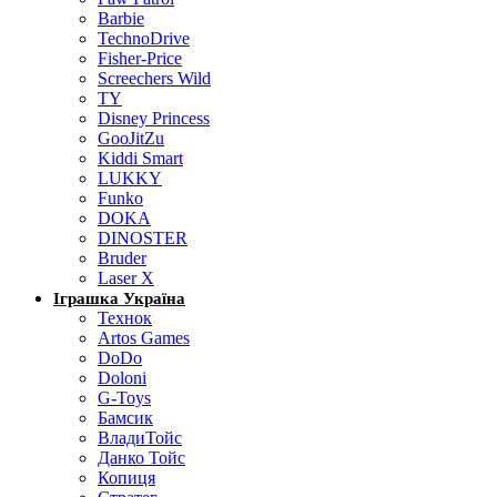
Barbie
TechnoDrive
Fisher-Price
Screechers Wild
TY
Disney Princess
GooJitZu
Kiddi Smart
LUKKY
Funko
DOKA
DINOSTER
Bruder
Laser X
Іграшка Україна
Технок
Artos Games
DoDo
Doloni
G-Toys
Бамсик
ВладиТойс
Данко Тойс
Копиця