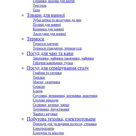
Горщики, вазони для квітів
Текстиль
Тази
Товари для ванної
Зубні щітки та аксесуари до них
Полиці для ванної
Килимки для ванної
Аксесуари для ванної
Термоси
Термоси харчові
Термоси стандартні, термокухлі
Посуд для чаю та кави
Заварники, чайники-заварники, чайники
Гейзерні кавоварки, турки
Посуд для сервірування столу
Графіни та глечики
Тарілки
Миски, салатники
Сервізи
Блюда
Соусниці, менажниці, креманки, кокотниці
Столові прилади
Склянки, келихи, чарки
Тортівниці, фруктівниці
Чашки і кружки
Побутова техніка, електротовари
Прилади для укладання волосся, стрижка
Електроплити
Блендери та міксери