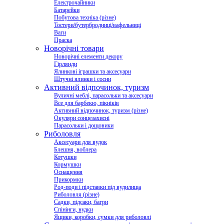
Електрочайники
Батарейки
Побутова техніка (різне)
Тостери/бутербродниці/вафельниці
Ваги
Праска
Новорічні товари
Новорічні елементи декору
Гірлянди
Ялинкові іграшки та аксесуари
Штучні ялинки і сосни
Активний відпочинок, туризм
Вуличні меблі, парасольки та аксесуари
Все для барбекю, пікніків
Активний відпочинок, туризм (різне)
Окуляри сонцезахисні
Парасольки і дощовики
Риболовля
Аксесуари для вудок
Блешня, воблера
Котушки
Кормушки
Оснащення
Прикормки
Род-поди і підставки під вудилища
Риболовля (різне)
Садки, підсаки, багри
Спінінги, вудки
Ящики, коробки, сумки для риболовлі