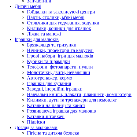
Запчастини
Дитячі меблі
Гойдалки та заколисуючі центри
Парти, столики, м'які меблі
Стільчики для годування, ходунки
Килимки, кошики для іграшок
Ліжка та манежі
Іграшки для малюків
Брязкальця та гризунки
Нічники, проектори та каруселі
Ігрові набори, ігри для малюків
Кубики та пірамідки
Телефони, фотоапарати, пульти
Молоточки, дзиґи, неваляшки
Автотренажер, кермо
Іграшки для купання
Заводні, інерційні іграшки
Навчальні книги, плакати, планшети, комп'ютери
Килимки, дуги та тренажери для немовлят
Каталки на палиці та канаті
Розвиваюча іграшка для малюків
Каталки-штовхачі
Підвіски
Догляд за малюками
Гігієна та дитяча безпека