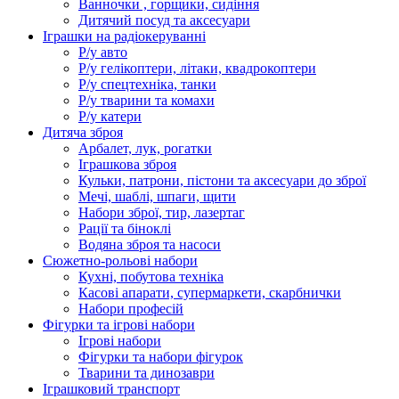
Ванночки , горщики, сидіння
Дитячий посуд та аксесуари
Іграшки на радіокеруванні
Р/у авто
Р/у гелікоптери, літаки, квадрокоптери
Р/у спецтехніка, танки
Р/у тварини та комахи
Р/у катери
Дитяча зброя
Арбалет, лук, рогатки
Іграшкова зброя
Кульки, патрони, пістони та аксесуари до зброї
Мечі, шаблі, шпаги, щити
Набори зброї, тир, лазертаг
Рації та біноклі
Водяна зброя та насоси
Сюжетно-рольові набори
Кухні, побутова техніка
Касові апарати, супермаркети, скарбнички
Набори професій
Фігурки та ігрові набори
Ігрові набори
Фігурки та набори фігурок
Тварини та динозаври
Іграшковий транспорт