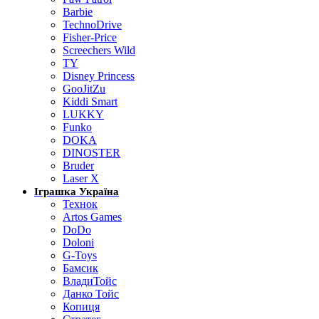
Barbie
TechnoDrive
Fisher-Price
Screechers Wild
TY
Disney Princess
GooJitZu
Kiddi Smart
LUKKY
Funko
DOKA
DINOSTER
Bruder
Laser X
Іграшка Україна
Технок
Artos Games
DoDo
Doloni
G-Toys
Бамсик
ВладиТойс
Данко Тойс
Копиця