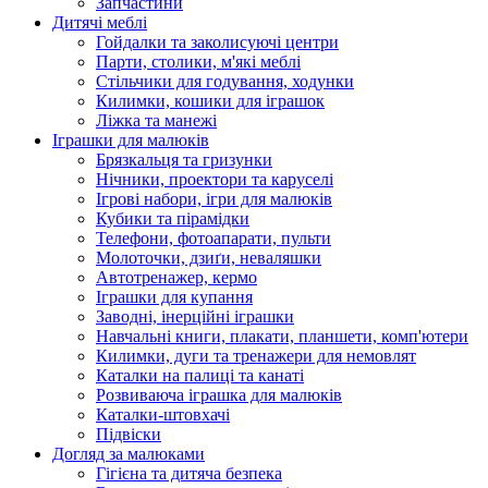
Запчастини
Дитячі меблі
Гойдалки та заколисуючі центри
Парти, столики, м'які меблі
Стільчики для годування, ходунки
Килимки, кошики для іграшок
Ліжка та манежі
Іграшки для малюків
Брязкальця та гризунки
Нічники, проектори та каруселі
Ігрові набори, ігри для малюків
Кубики та пірамідки
Телефони, фотоапарати, пульти
Молоточки, дзиґи, неваляшки
Автотренажер, кермо
Іграшки для купання
Заводні, інерційні іграшки
Навчальні книги, плакати, планшети, комп'ютери
Килимки, дуги та тренажери для немовлят
Каталки на палиці та канаті
Розвиваюча іграшка для малюків
Каталки-штовхачі
Підвіски
Догляд за малюками
Гігієна та дитяча безпека