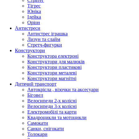
Стратег
Тігрес
Юніка
Ідейка
Оріон
Антистреси
Антистрес іграшка
Лизун та слайм
Стретч-фигурки
Конструктори
Конструктора електроні
Конструктори для малюків
Конструктори пластикові
Конструктори металеві
Конструктори магнітні
Дитячий транспорт
Автокрісла , візочки та аксесуари
Біговел
Велосипеди 2-х колісні
Велосипеди 3-х колісні
Електромобілі та карти
Квадроцикли та мотоцикли
Самокати
Санки, снігокати
Толокари