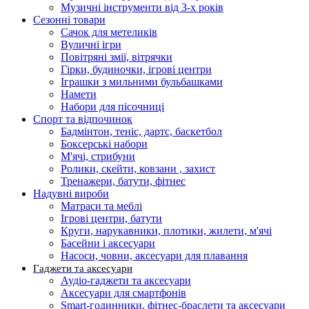
Музичні інструменти від 3-х років
Сезонні товари
Сачок для метеликів
Вуличні ігри
Повітряні змії, вітрячки
Гірки, будиночки, ігрові центри
Іграшки з мильними бульбашками
Намети
Набори для пісочниці
Спорт та відпочинок
Бадмінтон, теніс, дартс, баскетбол
Боксерські набори
М'ячі, стрибуни
Ролики, скейти, ковзани , захист
Тренажери, батути, фітнес
Надувні вироби
Матраси та меблі
Ігрові центри, батути
Круги, нарукавники, плотики, жилети, м'ячі
Басейни і аксесуари
Насоси, човни, аксесуари для плавання
Гаджети та аксесуари
Аудіо-гаджети та аксесуари
Аксесуари для смартфонів
Smart-годинники, фітнес-браслети та аксесуари