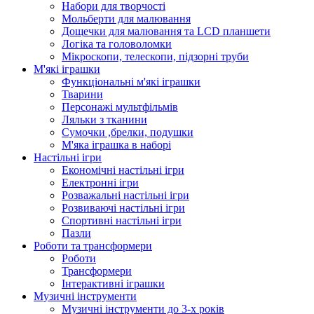
Набори для творчості
Мольберти для малювання
Дощечки для малювання та LCD планшети
Логіка та головоломки
Мікроскопи, телескопи, підзорні труби
М'які іграшки
Функціональні м'які іграшки
Тварини
Персонажі мультфільмів
Ляльки з тканини
Сумочки ,брелки, подушки
М'яка іграшка в наборі
Настільні ігри
Економічні настільні ігри
Електронні ігри
Розважальні настільні ігри
Розвиваючі настільні ігри
Спортивні настільні ігри
Пазли
Роботи та трансформери
Роботи
Трансформери
Інтерактивні іграшки
Музичні інструменти
Музичні інструменти до 3-х років