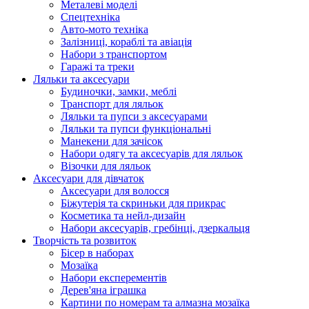
Металеві моделі
Спецтехніка
Авто-мото техніка
Залізниці, кораблі та авіація
Набори з транспортом
Гаражі та треки
Ляльки та аксесуари
Будиночки, замки, меблі
Транспорт для ляльок
Ляльки та пупси з аксесуарами
Ляльки та пупси функціональні
Манекени для зачісок
Набори одягу та аксесуарів для ляльок
Візочки для ляльок
Аксесуари для дівчаток
Аксесуари для волосся
Біжутерія та скриньки для прикрас
Косметика та нейл-дизайн
Набори аксесуарів, гребінці, дзеркальця
Творчість та розвиток
Бісер в наборах
Мозаїка
Набори експерементів
Дерев'яна іграшка
Картини по номерам та алмазна мозаїка