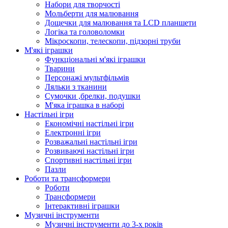
Набори для творчості
Мольберти для малювання
Дощечки для малювання та LCD планшети
Логіка та головоломки
Мікроскопи, телескопи, підзорні труби
М'які іграшки
Функціональні м'які іграшки
Тварини
Персонажі мультфільмів
Ляльки з тканини
Сумочки ,брелки, подушки
М'яка іграшка в наборі
Настільні ігри
Економічні настільні ігри
Електронні ігри
Розважальні настільні ігри
Розвиваючі настільні ігри
Спортивні настільні ігри
Пазли
Роботи та трансформери
Роботи
Трансформери
Інтерактивні іграшки
Музичні інструменти
Музичні інструменти до 3-х років