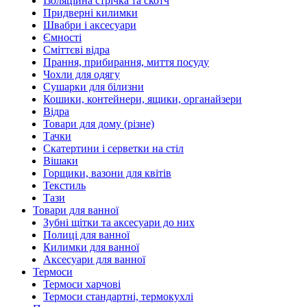
Ізоляційна стрічка та скотч
Придверні килимки
Швабри і аксесуари
Ємності
Сміттєві відра
Прання, прибирання, миття посуду
Чохли для одягу
Сушарки для білизни
Кошики, контейнери, ящики, органайзери
Відра
Товари для дому (різне)
Тачки
Скатертини і серветки на стіл
Вішаки
Горщики, вазони для квітів
Текстиль
Тази
Товари для ванної
Зубні щітки та аксесуари до них
Полиці для ванної
Килимки для ванної
Аксесуари для ванної
Термоси
Термоси харчові
Термоси стандартні, термокухлі