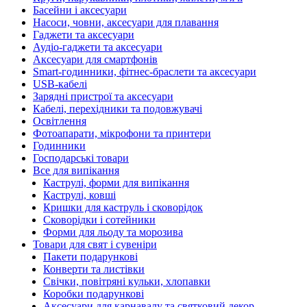
Басейни і аксесуари
Насоси, човни, аксесуари для плавання
Гаджети та аксесуари
Аудіо-гаджети та аксесуари
Аксесуари для смартфонів
Smart-годинники, фітнес-браслети та аксесуари
USB-кабелі
Зарядні пристрої та аксесуари
Кабелі, перехідники та подовжувачі
Освітлення
Фотоапарати, мікрофони та принтери
Годинники
Господарські товари
Все для випікання
Каструлі, форми для випікання
Каструлі, ковші
Кришки для каструль і сковорідок
Сковорідки і сотейники
Форми для льоду та морозива
Товари для свят і сувеніри
Пакети подарункові
Конверти та листівки
Свічки, повітряні кульки, хлопавки
Коробки подарункові
Аксесуари для карнавалу та святковий декор