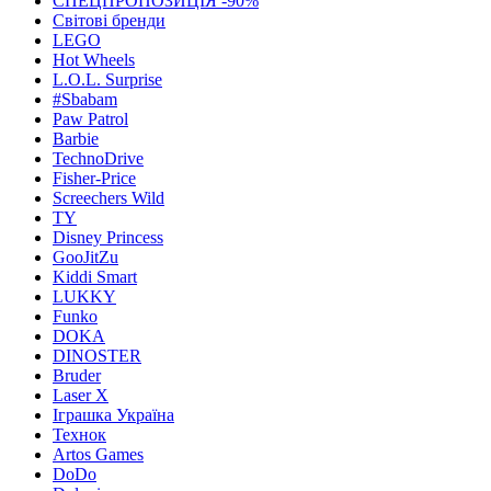
СПЕЦПРОПОЗИЦІЯ -90%
Світові бренди
LEGO
Hot Wheels
L.O.L. Surprise
#Sbabam
Paw Patrol
Barbie
TechnoDrive
Fisher-Price
Screechers Wild
TY
Disney Princess
GooJitZu
Kiddi Smart
LUKKY
Funko
DOKA
DINOSTER
Bruder
Laser X
Іграшка Україна
Технок
Artos Games
DoDo