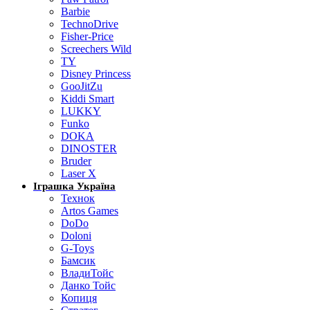
Barbie
TechnoDrive
Fisher-Price
Screechers Wild
TY
Disney Princess
GooJitZu
Kiddi Smart
LUKKY
Funko
DOKA
DINOSTER
Bruder
Laser X
Іграшка Україна
Технок
Artos Games
DoDo
Doloni
G-Toys
Бамсик
ВладиТойс
Данко Тойс
Копиця