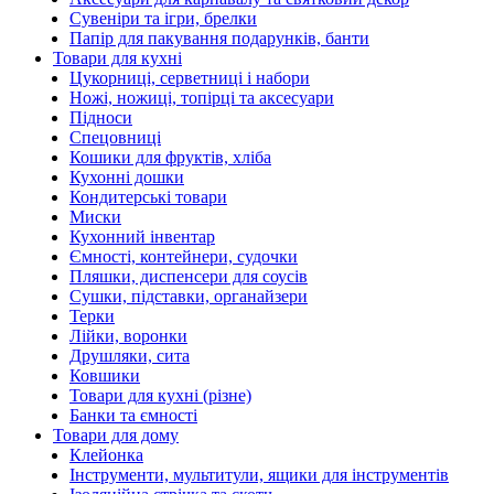
Сувеніри та ігри, брелки
Папір для пакування подарунків, банти
Товари для кухні
Цукорниці, серветниці і набори
Ножі, ножиці, топірці та аксесуари
Підноси
Спецовниці
Кошики для фруктів, хліба
Кухонні дошки
Кондитерські товари
Миски
Кухонний інвентар
Ємності, контейнери, судочки
Пляшки, диспенсери для соусів
Сушки, підставки, органайзери
Терки
Лійки, воронки
Друшляки, сита
Ковшики
Товари для кухні (різне)
Банки та ємності
Товари для дому
Клейонка
Інструменти, мультитули, ящики для інструментів