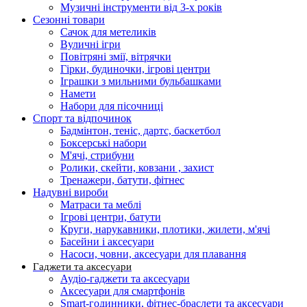
Музичні інструменти від 3-х років
Сезонні товари
Сачок для метеликів
Вуличні ігри
Повітряні змії, вітрячки
Гірки, будиночки, ігрові центри
Іграшки з мильними бульбашками
Намети
Набори для пісочниці
Спорт та відпочинок
Бадмінтон, теніс, дартс, баскетбол
Боксерські набори
М'ячі, стрибуни
Ролики, скейти, ковзани , захист
Тренажери, батути, фітнес
Надувні вироби
Матраси та меблі
Ігрові центри, батути
Круги, нарукавники, плотики, жилети, м'ячі
Басейни і аксесуари
Насоси, човни, аксесуари для плавання
Гаджети та аксесуари
Аудіо-гаджети та аксесуари
Аксесуари для смартфонів
Smart-годинники, фітнес-браслети та аксесуари