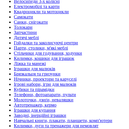
Велосипеди 3-х колісні
Електромобілі та карти
Квадроцикли та мотоцикли
Самокати
Санки, снігокати
Толокари
Запчастини
Дитячі меблі
Гойдалки та заколисуючі центри
Парти, столики, м'які меблі
Стільчики для годування, ходунки
Килимки, кошики для іграшок
Ліжка та манежі
Іграшки для малюків
Брязкальця та гризунки
Нічники, проектори та каруселі
Ігрові набори, ігри для малюків
Кубики та пірамідки
Телефони, фотоапарати, пульти
Молоточки, дзиґи, неваляшки
Автотренажер, кермо
Іграшки для купання
Заводні, інерційні іграшки
Навчальні книги, плакати, планшети, комп'ютери
Килимки, дуги та тренажери для немовлят