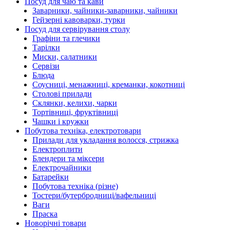
Посуд для чаю та кави
Заварники, чайники-заварники, чайники
Гейзерні кавоварки, турки
Посуд для сервірування столу
Графіни та глечики
Тарілки
Миски, салатники
Сервізи
Блюда
Соусниці, менажниці, креманки, кокотниці
Столові прилади
Склянки, келихи, чарки
Тортівниці, фруктівниці
Чашки і кружки
Побутова техніка, електротовари
Прилади для укладання волосся, стрижка
Електроплити
Блендери та міксери
Електрочайники
Батарейки
Побутова техніка (різне)
Тостери/бутербродниці/вафельниці
Ваги
Праска
Новорічні товари