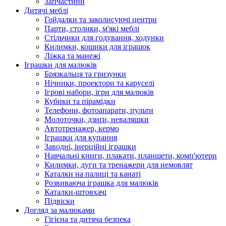
Запчастини
Дитячі меблі
Гойдалки та заколисуючі центри
Парти, столики, м'які меблі
Стільчики для годування, ходунки
Килимки, кошики для іграшок
Ліжка та манежі
Іграшки для малюків
Брязкальця та гризунки
Нічники, проектори та каруселі
Ігрові набори, ігри для малюків
Кубики та пірамідки
Телефони, фотоапарати, пульти
Молоточки, дзиґи, неваляшки
Автотренажер, кермо
Іграшки для купання
Заводні, інерційні іграшки
Навчальні книги, плакати, планшети, комп'ютери
Килимки, дуги та тренажери для немовлят
Каталки на палиці та канаті
Розвиваюча іграшка для малюків
Каталки-штовхачі
Підвіски
Догляд за малюками
Гігієна та дитяча безпека