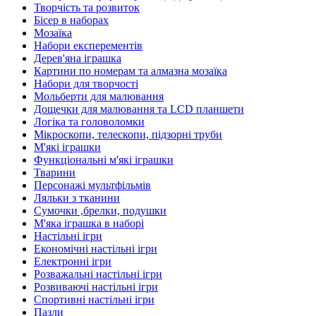
Творчість та розвиток
Бісер в наборах
Мозаїка
Набори експерементів
Дерев'яна іграшка
Картини по номерам та алмазна мозаїка
Набори для творчості
Мольберти для малювання
Дощечки для малювання та LCD планшети
Логіка та головоломки
Мікроскопи, телескопи, підзорні труби
М'які іграшки
Функціональні м'які іграшки
Тварини
Персонажі мультфільмів
Ляльки з тканини
Сумочки ,брелки, подушки
М'яка іграшка в наборі
Настільні ігри
Економічні настільні ігри
Електронні ігри
Розважальні настільні ігри
Розвиваючі настільні ігри
Спортивні настільні ігри
Пазли