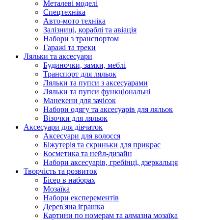
Металеві моделі
Спецтехніка
Авто-мото техніка
Залізниці, кораблі та авіація
Набори з транспортом
Гаражі та треки
Ляльки та аксесуари
Будиночки, замки, меблі
Транспорт для ляльок
Ляльки та пупси з аксесуарами
Ляльки та пупси функціональні
Манекени для зачісок
Набори одягу та аксесуарів для ляльок
Візочки для ляльок
Аксесуари для дівчаток
Аксесуари для волосся
Біжутерія та скриньки для прикрас
Косметика та нейл-дизайн
Набори аксесуарів, гребінці, дзеркальця
Творчість та розвиток
Бісер в наборах
Мозаїка
Набори експерементів
Дерев'яна іграшка
Картини по номерам та алмазна мозаїка