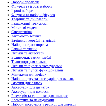
Набори професій
Фігурки та ігрові набори
Ігрові набори
Фігурки та набори фігурок
Тварини та динозаври
Іграшковий транспорт
Металеві моделі
Спецтехніка
Авто-мото техніка
Залізниці, кораблі та авіація
Набори з транспортом
Гаражі та треки
Ляльки та аксесуари
Будиночки, замки, меблі
Транспорт для ляльок
Ляльки та пупси з аксесуарами
Ляльки та пупси функціональні
Манекени для зачісок
Набори одягу та аксесуарів для ляльок
Візочки для ляльок
Аксесуари для дівчаток
Аксесуари для волосся
Біжутерія та скриньки для прикрас
Косметика та нейл-дизайн
Набори аксесуарів, гребінці, дзеркальця