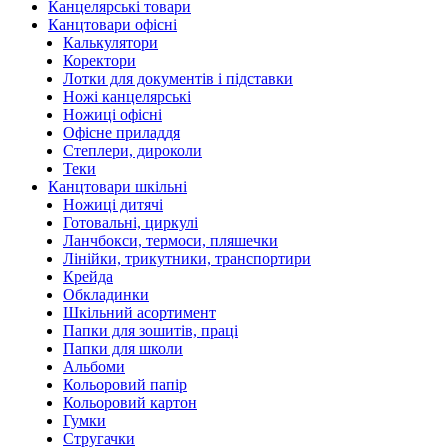
Канцелярські товари
Канцтовари офісні
Калькулятори
Коректори
Лотки для документів і підставки
Ножі канцелярські
Ножиці офісні
Офісне приладдя
Степлери, дироколи
Теки
Канцтовари шкільні
Ножиці дитячі
Готовальні, циркулі
Ланчбокси, термоси, пляшечки
Лінійки, трикутники, транспортири
Крейда
Обкладинки
Шкільний асортимент
Папки для зошитів, праці
Папки для школи
Альбоми
Кольоровий папір
Кольоровий картон
Гумки
Стругачки