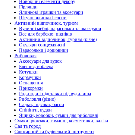
Новорічні елементи декору
Гірлянди
Ялинкові іграшки та аксесуари
Штучні ялинки і сосни
Активний відпочинок, туризм
Вуличні меблі, парасольки та аксесуари
Все для барбекю, пікніків
Активний відпочинок, туризм (різне)
Окуляри сонцезахисні
Парасольки і дощовики
Риболовля
Аксесуари для вудок
Блешня, воблера
Котушки
Кормушки
Оснащення
Прикормки
Род-поди і підставки під вудилища
Риболовля (різне)
Садки, підсаки, багри
Спінінги, вудки
Ящики, коробки, сумки для риболовлі
Сумки, рюкзаки, гаманці, косметички, валізи
Сад та город
Слюсарний та будівельний інструмент