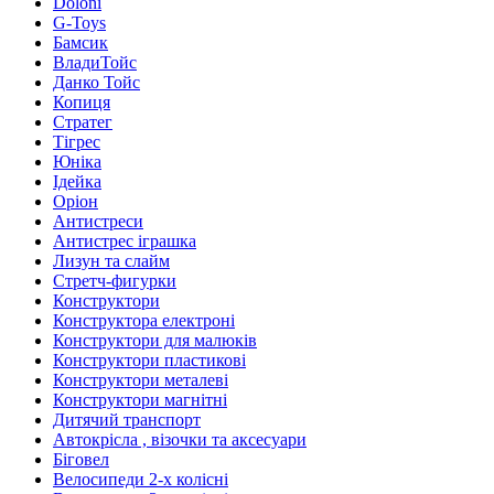
Doloni
G-Toys
Бамсик
ВладиТойс
Данко Тойс
Копиця
Стратег
Тігрес
Юніка
Ідейка
Оріон
Антистреси
Антистрес іграшка
Лизун та слайм
Стретч-фигурки
Конструктори
Конструктора електроні
Конструктори для малюків
Конструктори пластикові
Конструктори металеві
Конструктори магнітні
Дитячий транспорт
Автокрісла , візочки та аксесуари
Біговел
Велосипеди 2-х колісні