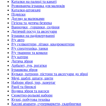
Каталки на палиці та канаті
Розвиваюча іграшка для малюків
Каталки-штовхачі
Підвіски
Догляд за малюками
Гігієна та дитяча безпека
Ванночки , горщики, сидіння
Дитячий посуд та аксесуари
Іграшки на радіокеруванні
Р/у авто
Р/у гелікоптери, літаки, квадрокоптери
Р/у спецтехніка, танки
Р/у тварини та комахи
Р/у катери
Дитяча зброя
Арбалет, лук, рогатки
Іграшкова зброя
Кульки, патрони, пістони та аксесуари до зброї
Мечі, шаблі, шпаги, щити
Набори зброї, тир, лазертаг
Рації та біноклі
Водяна зброя та насоси
Сюжетно-рольові набори
Кухні, побутова техніка
Касові апарати, супермаркети, скарбнички