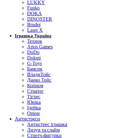
LUKKY
Funko
DOKA
DINOSTER
Bruder
Laser X
Іграшка Україна
Технок
Artos Games
DoDo
Doloni
G-Toys
Бамсик
ВладиТойс
Данко Тойс
Копиця
Стратег
Тігрес
Юніка
Ідейка
Оріон
Антистреси
Антистрес іграшка
Лизун та слайм
Стретч-фигурки