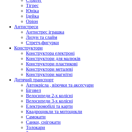
Стратег
Тігрес
Юніка
Ідейка
Оріон
Антистреси
Антистрес іграшка
Лизун та слайм
Стретч-фигурки
Конструктори
Конструктора електроні
Конструктори для малюків
Конструктори пластикові
Конструктори металеві
Конструктори магнітні
Дитячий транспорт
Автокрісла , візочки та аксесуари
Біговел
Велосипеди 2-х колісні
Велосипеди 3-х колісні
Електромобілі та карти
Квадроцикли та мотоцикли
Самокати
Санки, снігокати
Толокари