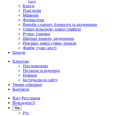
Скотч
Книги
Пластилін
Маркери
Фломастери
Вироби з паперу, блокноти та щоденники
Олівці кольорові, олівці графітні
Ручки, стрижні
Шкільні зошити, щоденники
Рюкзаки, ранці сумки, пенали
Фарби, гуаш, кисті
Бренди
Клієнтам
Про компанію
Питання та відповіді
Новини
Інструкція по сайту
Умови співпраці
Контакти
Вхід
Реєстрація
Відкладені
0
Укр
Рус