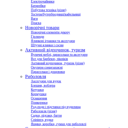
Електрочайники
Батарейки
Побутова техніка (різне)
Тостери/бутербродниці/вафельниці
Ваги
Праска
Новорічні товари
Новорічні елементи декору
Гірлянди
Ялинкові іграшки та аксесуари
Штучні ялинки і сосни
Активний відпочинок, туризм
Вуличні меблі, парасольки та аксесуари
Все для барбекю, пікніків
Активний відпочинок, туризм (різне)
Окуляри сонцезахисні
Парасольки і дощовики
Риболовля
Аксесуари для вудок
Блешня, воблера
Котушки
Кормушки
Оснащення
Прикормки
Род-поди і підставки під вудилища
Риболовля (різне)
Садки, підсаки, багри
Спінінги, вудки
Ящики, коробки, сумки для риболовлі