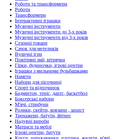
Роботи та трансформери
Роботи
Трансформери
Інтерактивні іграшки
Музичні інструменти
Музичні інструменти до 3-х років
Музичні інструменти від 3-х років
Сезонні товари
Сачок для метеликів
Вуличні ігри
Повітряні змії, вітрячки
Гірки, будиночки, ігрові центри
Іграшки з мильними бульбашками
Намети
Набори для пісочниці
Спорт та відпочинок
Бадмінтон, теніс, дартс, баскетбол
Боксерські набори
М'ячі, стрибуни
Ролики, скейти, ковзани , захист
Тренажери, батути, фітнес
Надувні вироби
Матраси та меблі
Ігрові центри, батути
Круги, нарукавники, плотики, жилети, м'ячі