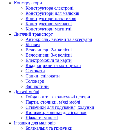
Конструктори
Конструктора електроні
Конструктори для малюків
Конструктори пластикові
Конструктори металеві
Конструктори магнітні
Дитячий транспорт
Автокрісла , візочки та аксесуари
Біговел
Велосипеди 2-х колісні
Велосипеди 3-х колісні
Електромобілі та карти
Квадроцикли та мотоцикли
Самокати
Санки, снігокати
Толокари
Запчастини
Дитячі меблі
Гойдалки та заколисуючі центри
Парти, столики, м'які меблі
Стільчики для годування, ходунки
Килимки, кошики для іграшок
Ліжка та манежі
Іграшки для малюків
Брязкальця та гризунки