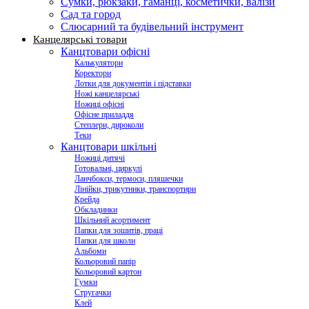
Сумки, рюкзаки, гаманці, косметички, валізи
Сад та город
Слюсарний та будівельний інструмент
Канцелярські товари
Канцтовари офісні
Калькулятори
Коректори
Лотки для документів і підставки
Ножі канцелярські
Ножиці офісні
Офісне приладдя
Степлери, дироколи
Теки
Канцтовари шкільні
Ножиці дитячі
Готовальні, циркулі
Ланчбокси, термоси, пляшечки
Лінійки, трикутники, транспортири
Крейда
Обкладинки
Шкільний асортимент
Папки для зошитів, праці
Папки для школи
Альбоми
Кольоровий папір
Кольоровий картон
Гумки
Стругачки
Клей