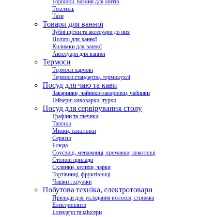
Горщики, вазони для квітів
Текстиль
Тази
Товари для ванної
Зубні щітки та аксесуари до них
Полиці для ванної
Килимки для ванної
Аксесуари для ванної
Термоси
Термоси харчові
Термоси стандартні, термокухлі
Посуд для чаю та кави
Заварники, чайники-заварники, чайники
Гейзерні кавоварки, турки
Посуд для сервірування столу
Графіни та глечики
Тарілки
Миски, салатники
Сервізи
Блюда
Соусниці, менажниці, креманки, кокотниці
Столові прилади
Склянки, келихи, чарки
Тортівниці, фруктівниці
Чашки і кружки
Побутова техніка, електротовари
Прилади для укладання волосся, стрижка
Електроплити
Блендери та міксери