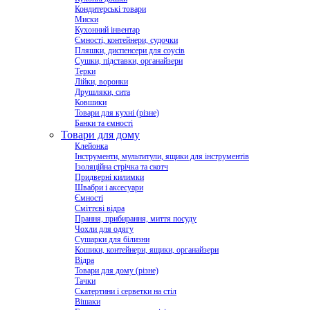
Кондитерські товари
Миски
Кухонний інвентар
Ємності, контейнери, судочки
Пляшки, диспенсери для соусів
Сушки, підставки, органайзери
Терки
Лійки, воронки
Друшляки, сита
Ковшики
Товари для кухні (різне)
Банки та ємності
Товари для дому
Клейонка
Інструменти, мультитули, ящики для інструментів
Ізоляційна стрічка та скотч
Придверні килимки
Швабри і аксесуари
Ємності
Сміттєві відра
Прання, прибирання, миття посуду
Чохли для одягу
Сушарки для білизни
Кошики, контейнери, ящики, органайзери
Відра
Товари для дому (різне)
Тачки
Скатертини і серветки на стіл
Вішаки