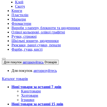
Клей
Скотч
Книги
Пластилін
Маркери
Фломастери
Вироби з паперу, блокноти та щоденники
Олівці кольорові, олівці графітні
Ручки, стрижні
Шкільні зошити, щоденники
Рюкзаки, ранці сумки, пенали
Фарби, гуаш, кисті
Для покупок
авторизуйтесь
0
товарів
Для покупок
авторизуйтесь
Каталог товарів
Нові товари за останнi 7 днiв
Канцтовари
Хозтовари
Іграшки
Нові товари за останнi 15 днiв