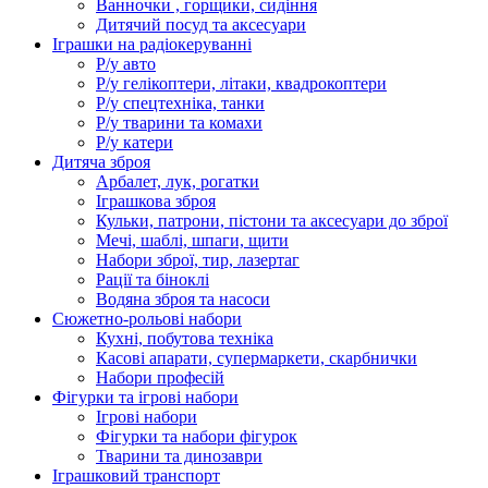
Ванночки , горщики, сидіння
Дитячий посуд та аксесуари
Іграшки на радіокеруванні
Р/у авто
Р/у гелікоптери, літаки, квадрокоптери
Р/у спецтехніка, танки
Р/у тварини та комахи
Р/у катери
Дитяча зброя
Арбалет, лук, рогатки
Іграшкова зброя
Кульки, патрони, пістони та аксесуари до зброї
Мечі, шаблі, шпаги, щити
Набори зброї, тир, лазертаг
Рації та біноклі
Водяна зброя та насоси
Сюжетно-рольові набори
Кухні, побутова техніка
Касові апарати, супермаркети, скарбнички
Набори професій
Фігурки та ігрові набори
Ігрові набори
Фігурки та набори фігурок
Тварини та динозаври
Іграшковий транспорт