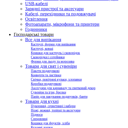
USB-кабелі
Зарядні пристрої та аксесуари
Кабелі, перехідники та подовжувачі
Освітлення
Фотоапарати, мікрофони та принтери
Годинники
Господарські товари
Все для випікання
Каструлі, форми для випікання
Каструлі, ковші
Кришки для каструль і сковорідок
Сковорідки і сотейники
Форми для льоду та морозива
Товари для свят і сувеніри
Пакети подарункові
Конверти та листівки
Свічки, повітряні кульки, хлопавки
Коробки подарункові
Аксесуари для карнавалу та святковий декор
Сувеніри та ігри, брелки
Папір для пакування подарунків, банти
Товари для кухні
Цукорниці, серветниці і набори
Ножі, ножиці, топірці та аксесуари
Підноси
Спецовниці
Кошики для фруктів, хліба
Кухонні дошки