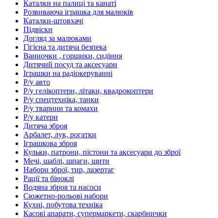
Каталки на палиці та канаті
Розвиваюча іграшка для малюків
Каталки-штовхачі
Підвіски
Догляд за малюками
Гігієна та дитяча безпека
Ванночки , горщики, сидіння
Дитячий посуд та аксесуари
Іграшки на радіокеруванні
Р/у авто
Р/у гелікоптери, літаки, квадрокоптери
Р/у спецтехніка, танки
Р/у тварини та комахи
Р/у катери
Дитяча зброя
Арбалет, лук, рогатки
Іграшкова зброя
Кульки, патрони, пістони та аксесуари до зброї
Мечі, шаблі, шпаги, щити
Набори зброї, тир, лазертаг
Рації та біноклі
Водяна зброя та насоси
Сюжетно-рольові набори
Кухні, побутова техніка
Касові апарати, супермаркети, скарбнички