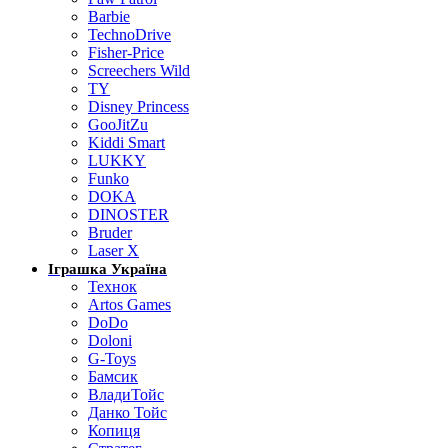
Barbie
TechnoDrive
Fisher-Price
Screechers Wild
TY
Disney Princess
GooJitZu
Kiddi Smart
LUKKY
Funko
DOKA
DINOSTER
Bruder
Laser X
Іграшка Україна
Технок
Artos Games
DoDo
Doloni
G-Toys
Бамсик
ВладиТойс
Данко Тойс
Копиця