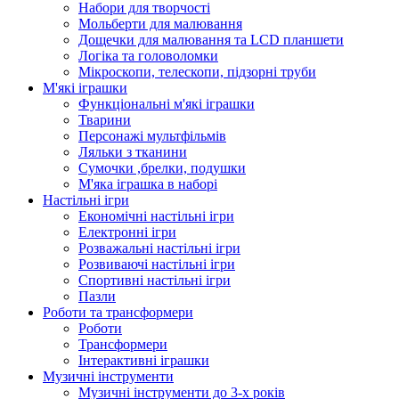
Набори для творчості
Мольберти для малювання
Дощечки для малювання та LCD планшети
Логіка та головоломки
Мікроскопи, телескопи, підзорні труби
М'які іграшки
Функціональні м'які іграшки
Тварини
Персонажі мультфільмів
Ляльки з тканини
Сумочки ,брелки, подушки
М'яка іграшка в наборі
Настільні ігри
Економічні настільні ігри
Електронні ігри
Розважальні настільні ігри
Розвиваючі настільні ігри
Спортивні настільні ігри
Пазли
Роботи та трансформери
Роботи
Трансформери
Інтерактивні іграшки
Музичні інструменти
Музичні інструменти до 3-х років