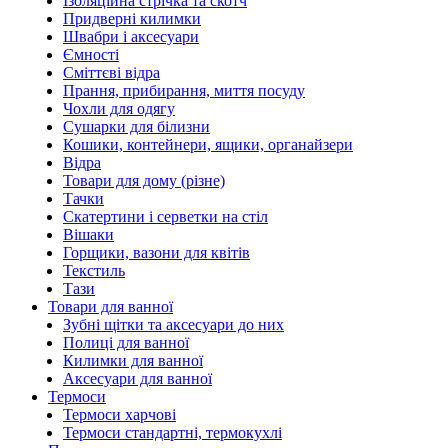
Ізоляційна стрічка та скотч
Придверні килимки
Швабри і аксесуари
Ємності
Сміттєві відра
Прання, прибирання, миття посуду
Чохли для одягу
Сушарки для білизни
Кошики, контейнери, ящики, органайзери
Відра
Товари для дому (різне)
Тачки
Скатертини і серветки на стіл
Вішаки
Горщики, вазони для квітів
Текстиль
Тази
Товари для ванної
Зубні щітки та аксесуари до них
Полиці для ванної
Килимки для ванної
Аксесуари для ванної
Термоси
Термоси харчові
Термоси стандартні, термокухлі