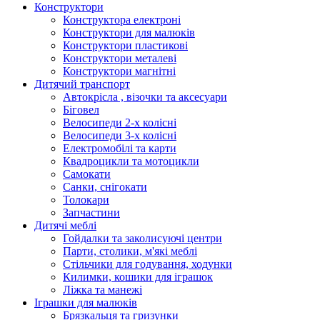
Конструктори
Конструктора електроні
Конструктори для малюків
Конструктори пластикові
Конструктори металеві
Конструктори магнітні
Дитячий транспорт
Автокрісла , візочки та аксесуари
Біговел
Велосипеди 2-х колісні
Велосипеди 3-х колісні
Електромобілі та карти
Квадроцикли та мотоцикли
Самокати
Санки, снігокати
Толокари
Запчастини
Дитячі меблі
Гойдалки та заколисуючі центри
Парти, столики, м'які меблі
Стільчики для годування, ходунки
Килимки, кошики для іграшок
Ліжка та манежі
Іграшки для малюків
Брязкальця та гризунки