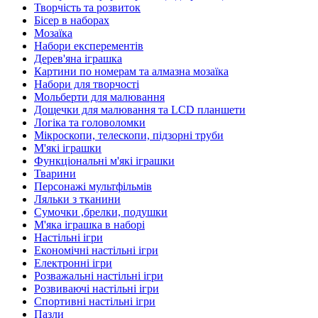
Творчість та розвиток
Бісер в наборах
Мозаїка
Набори експерементів
Дерев'яна іграшка
Картини по номерам та алмазна мозаїка
Набори для творчості
Мольберти для малювання
Дощечки для малювання та LCD планшети
Логіка та головоломки
Мікроскопи, телескопи, підзорні труби
М'які іграшки
Функціональні м'які іграшки
Тварини
Персонажі мультфільмів
Ляльки з тканини
Сумочки ,брелки, подушки
М'яка іграшка в наборі
Настільні ігри
Економічні настільні ігри
Електронні ігри
Розважальні настільні ігри
Розвиваючі настільні ігри
Спортивні настільні ігри
Пазли