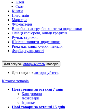
Клей
Скотч
Книги
Пластилін
Маркери
Фломастери
Вироби з паперу, блокноти та щоденники
Олівці кольорові, олівці графітні
Ручки, стрижні
Шкільні зошити, щоденники
Рюкзаки, ранці сумки, пенали
Фарби, гуаш, кисті
Для покупок
авторизуйтесь
0
товарів
Для покупок
авторизуйтесь
Каталог товарів
Нові товари за останнi 7 днiв
Канцтовари
Хозтовари
Іграшки
Нові товари за останнi 15 днiв