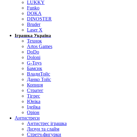
LUKKY
Funko
DOKA
DINOSTER
Bruder
Laser X
Іграшка Україна
Технок
Artos Games
DoDo
Doloni
G-Toys
Бамсик
ВладиТойс
Данко Тойс
Копиця
Стратег
Тігрес
Юніка
Ідейка
Оріон
Антистреси
Антистрес іграшка
Лизун та слайм
Стретч-фигурки