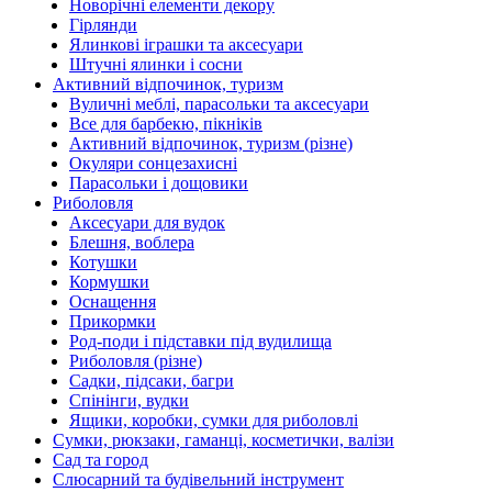
Новорічні елементи декору
Гірлянди
Ялинкові іграшки та аксесуари
Штучні ялинки і сосни
Активний відпочинок, туризм
Вуличні меблі, парасольки та аксесуари
Все для барбекю, пікніків
Активний відпочинок, туризм (різне)
Окуляри сонцезахисні
Парасольки і дощовики
Риболовля
Аксесуари для вудок
Блешня, воблера
Котушки
Кормушки
Оснащення
Прикормки
Род-поди і підставки під вудилища
Риболовля (різне)
Садки, підсаки, багри
Спінінги, вудки
Ящики, коробки, сумки для риболовлі
Сумки, рюкзаки, гаманці, косметички, валізи
Сад та город
Слюсарний та будівельний інструмент