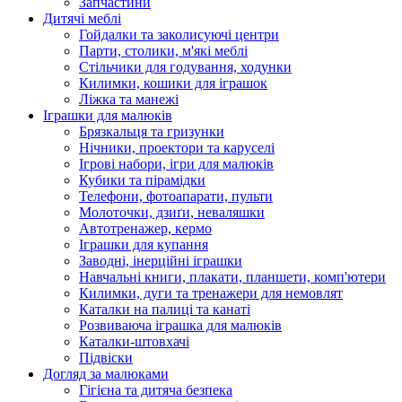
Запчастини
Дитячі меблі
Гойдалки та заколисуючі центри
Парти, столики, м'які меблі
Стільчики для годування, ходунки
Килимки, кошики для іграшок
Ліжка та манежі
Іграшки для малюків
Брязкальця та гризунки
Нічники, проектори та каруселі
Ігрові набори, ігри для малюків
Кубики та пірамідки
Телефони, фотоапарати, пульти
Молоточки, дзиґи, неваляшки
Автотренажер, кермо
Іграшки для купання
Заводні, інерційні іграшки
Навчальні книги, плакати, планшети, комп'ютери
Килимки, дуги та тренажери для немовлят
Каталки на палиці та канаті
Розвиваюча іграшка для малюків
Каталки-штовхачі
Підвіски
Догляд за малюками
Гігієна та дитяча безпека