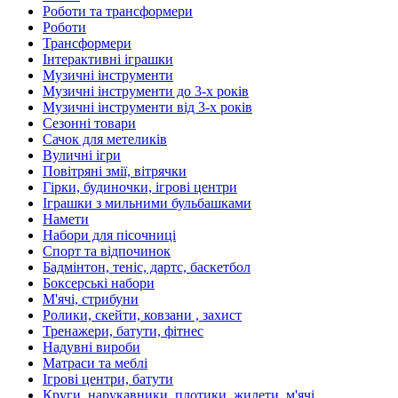
Роботи та трансформери
Роботи
Трансформери
Інтерактивні іграшки
Музичні інструменти
Музичні інструменти до 3-х років
Музичні інструменти від 3-х років
Сезонні товари
Сачок для метеликів
Вуличні ігри
Повітряні змії, вітрячки
Гірки, будиночки, ігрові центри
Іграшки з мильними бульбашками
Намети
Набори для пісочниці
Спорт та відпочинок
Бадмінтон, теніс, дартс, баскетбол
Боксерські набори
М'ячі, стрибуни
Ролики, скейти, ковзани , захист
Тренажери, батути, фітнес
Надувні вироби
Матраси та меблі
Ігрові центри, батути
Круги, нарукавники, плотики, жилети, м'ячі