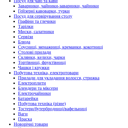
Посуд для чаю та кави
Заварники, чайники-заварники, чайники
Гейзерні кавоварки, турки
Посуд для сервірування столу
Графіни та глечики
Тарілки
Миски, салатники
Сервізи
Блюда
Соусниці, менажниці, креманки, кокотниці
Столові прилади
Склянки, келихи, чарки
Тортівниці, фруктівниці
Чашки і кружки
Побутова техніка, електротовари
Прилади для укладання волосся, стрижка
Електроплити
Блендери та міксери
Електрочайники
Батарейки
Побутова техніка (різне)
Тостери/бутербродниці/вафельниці
Ваги
Праска
Новорічні товари