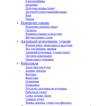
Електрочайники
Батарейки
Побутова техніка (різне)
Тостери/бутербродниці/вафельниці
Ваги
Праска
Новорічні товари
Новорічні елементи декору
Гірлянди
Ялинкові іграшки та аксесуари
Штучні ялинки і сосни
Активний відпочинок, туризм
Вуличні меблі, парасольки та аксесуари
Все для барбекю, пікніків
Активний відпочинок, туризм (різне)
Окуляри сонцезахисні
Парасольки і дощовики
Риболовля
Аксесуари для вудок
Блешня, воблера
Котушки
Кормушки
Оснащення
Прикормки
Род-поди і підставки під вудилища
Риболовля (різне)
Садки, підсаки, багри
Спінінги, вудки
Ящики, коробки, сумки для риболовлі