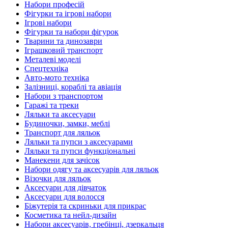
Набори професій
Фігурки та ігрові набори
Ігрові набори
Фігурки та набори фігурок
Тварини та динозаври
Іграшковий транспорт
Металеві моделі
Спецтехніка
Авто-мото техніка
Залізниці, кораблі та авіація
Набори з транспортом
Гаражі та треки
Ляльки та аксесуари
Будиночки, замки, меблі
Транспорт для ляльок
Ляльки та пупси з аксесуарами
Ляльки та пупси функціональні
Манекени для зачісок
Набори одягу та аксесуарів для ляльок
Візочки для ляльок
Аксесуари для дівчаток
Аксесуари для волосся
Біжутерія та скриньки для прикрас
Косметика та нейл-дизайн
Набори аксесуарів, гребінці, дзеркальця