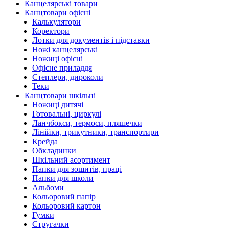
Канцелярські товари
Канцтовари офісні
Калькулятори
Коректори
Лотки для документів і підставки
Ножі канцелярські
Ножиці офісні
Офісне приладдя
Степлери, дироколи
Теки
Канцтовари шкільні
Ножиці дитячі
Готовальні, циркулі
Ланчбокси, термоси, пляшечки
Лінійки, трикутники, транспортири
Крейда
Обкладинки
Шкільний асортимент
Папки для зошитів, праці
Папки для школи
Альбоми
Кольоровий папір
Кольоровий картон
Гумки
Стругачки