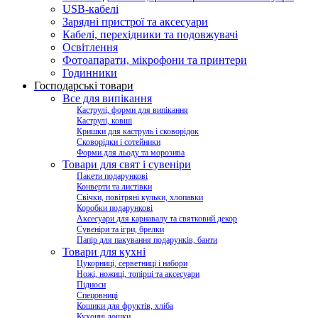
USB-кабелі
Зарядні пристрої та аксесуари
Кабелі, перехідники та подовжувачі
Освітлення
Фотоапарати, мікрофони та принтери
Годинники
Господарські товари
Все для випікання
Каструлі, форми для випікання
Каструлі, ковші
Кришки для каструль і сковорідок
Сковорідки і сотейники
Форми для льоду та морозива
Товари для свят і сувеніри
Пакети подарункові
Конверти та листівки
Свічки, повітряні кульки, хлопавки
Коробки подарункові
Аксесуари для карнавалу та святковий декор
Сувеніри та ігри, брелки
Папір для пакування подарунків, банти
Товари для кухні
Цукорниці, серветниці і набори
Ножі, ножиці, топірці та аксесуари
Підноси
Спецовниці
Кошики для фруктів, хліба
Кухонні дошки