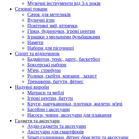
Музичні інструменти від 3-х років
Сезонні товари
Сачок для метеликів
Вуличні ігри
Повітряні змії, вітрячки
Гірки, будиночки, ігрові центри
Іграшки з мильними бульбашками
Намети
Набори для пісочниці
Спорт та відпочинок
Бадмінтон, теніс, дартс, баскетбол
Боксерські набори
М'ячі, стрибуни
Ролики, скейти, ковзани , захист
Тренажери, батути, фітнес
Надувні вироби
Матраси та меблі
Ігрові центри, батути
Круги, нарукавники, плотики, жилети, м'ячі
Басейни і аксесуари
Насоси, човни, аксесуари для плавання
Гаджети та аксесуари
Аудіо-гаджети та аксесуари
Аксесуари для смартфонів
Smart-годинники, фітнес-браслети та аксесуари