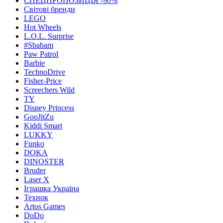
СПЕЦПРОПОЗИЦІЯ -90%
Світові бренди
LEGO
Hot Wheels
L.O.L. Surprise
#Sbabam
Paw Patrol
Barbie
TechnoDrive
Fisher-Price
Screechers Wild
TY
Disney Princess
GooJitZu
Kiddi Smart
LUKKY
Funko
DOKA
DINOSTER
Bruder
Laser X
Іграшка Україна
Технок
Artos Games
DoDo