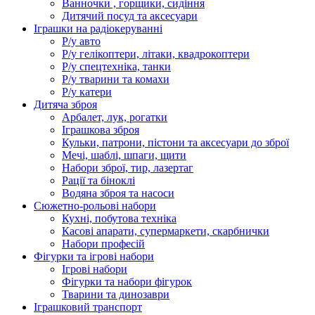
Ванночки , горщики, сидіння
Дитячий посуд та аксесуари
Іграшки на радіокеруванні
Р/у авто
Р/у гелікоптери, літаки, квадрокоптери
Р/у спецтехніка, танки
Р/у тварини та комахи
Р/у катери
Дитяча зброя
Арбалет, лук, рогатки
Іграшкова зброя
Кульки, патрони, пістони та аксесуари до зброї
Мечі, шаблі, шпаги, щити
Набори зброї, тир, лазертаг
Рації та біноклі
Водяна зброя та насоси
Сюжетно-рольові набори
Кухні, побутова техніка
Касові апарати, супермаркети, скарбнички
Набори професій
Фігурки та ігрові набори
Ігрові набори
Фігурки та набори фігурок
Тварини та динозаври
Іграшковий транспорт