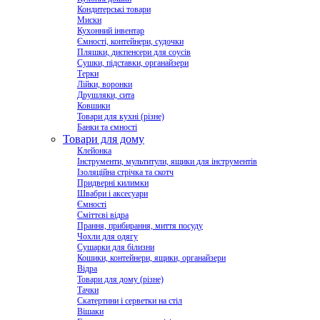
Кондитерські товари
Миски
Кухонний інвентар
Ємності, контейнери, судочки
Пляшки, диспенсери для соусів
Сушки, підставки, органайзери
Терки
Лійки, воронки
Друшляки, сита
Ковшики
Товари для кухні (різне)
Банки та ємності
Товари для дому
Клейонка
Інструменти, мультитули, ящики для інструментів
Ізоляційна стрічка та скотч
Придверні килимки
Швабри і аксесуари
Ємності
Сміттєві відра
Прання, прибирання, миття посуду
Чохли для одягу
Сушарки для білизни
Кошики, контейнери, ящики, органайзери
Відра
Товари для дому (різне)
Тачки
Скатертини і серветки на стіл
Вішаки