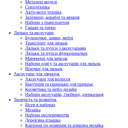
Металеві моделі
Спецтехніка
Авто-мото техніка
Залізниці, кораблі та авіація
Набори з транспортом
Гаражі та треки
Ляльки та аксесуари
Будиночки, замки, меблі
Транспорт для ляльок
Ляльки та пупси з аксесуарами
Ляльки та пупси функціональні
Манекени для зачісок
Набори одягу та аксесуарів для ляльок
Візочки для ляльок
Аксесуари для дівчаток
Аксесуари для волосся
Біжутерія та скриньки для прикрас
Косметика та нейл-дизайн
Набори аксесуарів, гребінці, дзеркальця
Творчість та розвиток
Бісер в наборах
Мозаїка
Набори експерементів
Дерев'яна іграшка
Картини по номерам та алмазна мозаїка