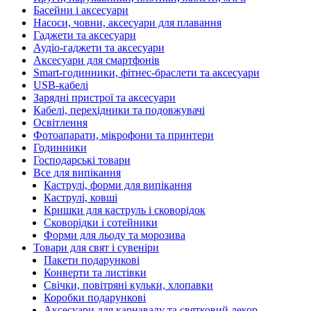
Басейни і аксесуари
Насоси, човни, аксесуари для плавання
Гаджети та аксесуари
Аудіо-гаджети та аксесуари
Аксесуари для смартфонів
Smart-годинники, фітнес-браслети та аксесуари
USB-кабелі
Зарядні пристрої та аксесуари
Кабелі, перехідники та подовжувачі
Освітлення
Фотоапарати, мікрофони та принтери
Годинники
Господарські товари
Все для випікання
Каструлі, форми для випікання
Каструлі, ковші
Кришки для каструль і сковорідок
Сковорідки і сотейники
Форми для льоду та морозива
Товари для свят і сувеніри
Пакети подарункові
Конверти та листівки
Свічки, повітряні кульки, хлопавки
Коробки подарункові
Аксесуари для карнавалу та святковий декор