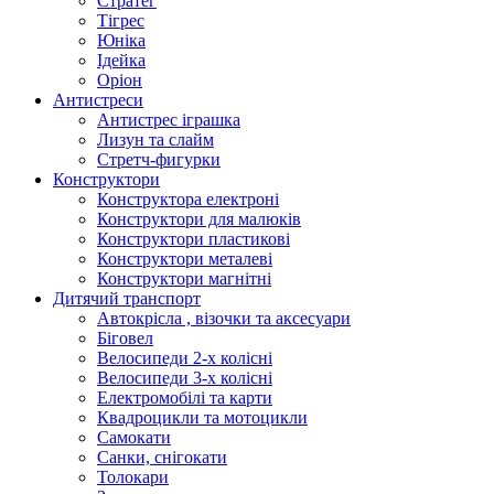
Стратег
Тігрес
Юніка
Ідейка
Оріон
Антистреси
Антистрес іграшка
Лизун та слайм
Стретч-фигурки
Конструктори
Конструктора електроні
Конструктори для малюків
Конструктори пластикові
Конструктори металеві
Конструктори магнітні
Дитячий транспорт
Автокрісла , візочки та аксесуари
Біговел
Велосипеди 2-х колісні
Велосипеди 3-х колісні
Електромобілі та карти
Квадроцикли та мотоцикли
Самокати
Санки, снігокати
Толокари