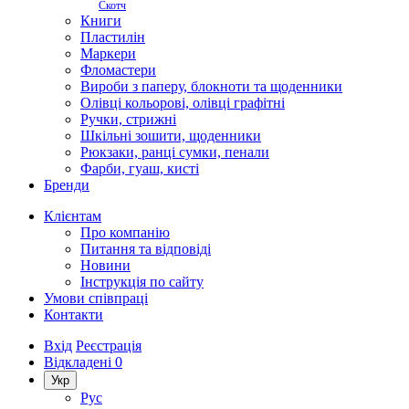
Скотч
Книги
Пластилін
Маркери
Фломастери
Вироби з паперу, блокноти та щоденники
Олівці кольорові, олівці графітні
Ручки, стрижні
Шкільні зошити, щоденники
Рюкзаки, ранці сумки, пенали
Фарби, гуаш, кисті
Бренди
Клієнтам
Про компанію
Питання та відповіді
Новини
Інструкція по сайту
Умови співпраці
Контакти
Вхід
Реєстрація
Відкладені
0
Укр
Рус