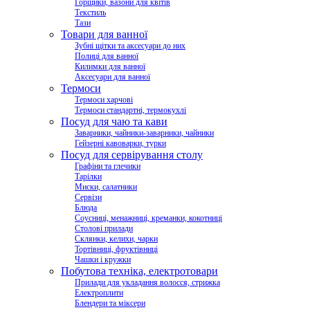
Горщики, вазони для квітів
Текстиль
Тази
Товари для ванної
Зубні щітки та аксесуари до них
Полиці для ванної
Килимки для ванної
Аксесуари для ванної
Термоси
Термоси харчові
Термоси стандартні, термокухлі
Посуд для чаю та кави
Заварники, чайники-заварники, чайники
Гейзерні кавоварки, турки
Посуд для сервірування столу
Графіни та глечики
Тарілки
Миски, салатники
Сервізи
Блюда
Соусниці, менажниці, креманки, кокотниці
Столові прилади
Склянки, келихи, чарки
Тортівниці, фруктівниці
Чашки і кружки
Побутова техніка, електротовари
Прилади для укладання волосся, стрижка
Електроплити
Блендери та міксери