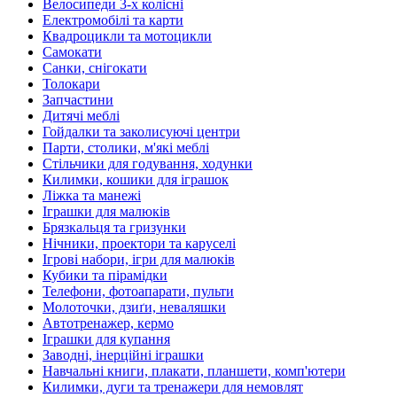
Велосипеди 3-х колісні
Електромобілі та карти
Квадроцикли та мотоцикли
Самокати
Санки, снігокати
Толокари
Запчастини
Дитячі меблі
Гойдалки та заколисуючі центри
Парти, столики, м'які меблі
Стільчики для годування, ходунки
Килимки, кошики для іграшок
Ліжка та манежі
Іграшки для малюків
Брязкальця та гризунки
Нічники, проектори та каруселі
Ігрові набори, ігри для малюків
Кубики та пірамідки
Телефони, фотоапарати, пульти
Молоточки, дзиґи, неваляшки
Автотренажер, кермо
Іграшки для купання
Заводні, інерційні іграшки
Навчальні книги, плакати, планшети, комп'ютери
Килимки, дуги та тренажери для немовлят