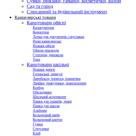
Сумки, рюкзаки, гаманці, косметички, валізи
Сад та город
Слюсарний та будівельний інструмент
Канцелярські товари
Канцтовари офісні
Калькулятори
Коректори
Лотки для документів і підставки
Ножі канцелярські
Ножиці офісні
Офісне приладдя
Степлери, дироколи
Теки
Канцтовари шкільні
Ножиці дитячі
Готовальні, циркулі
Ланчбокси, термоси, пляшечки
Лінійки, трикутники, транспортири
Крейда
Обкладинки
Шкільний асортимент
Папки для зошитів, праці
Папки для школи
Альбоми
Кольоровий папір
Кольоровий картон
Гумки
Стругачки
Клей