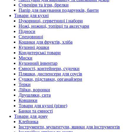
Сувеніри та ігри, брелки
Папір для пакування подарунків, банти
Товари для кухні
Цукорниці, серветниці і набори
Ножі, ножиці, топірці та аксесуари
Підноси
Спецовниці
Кошики для фруктів, хліба
Кухонні дошки
Кондитерські товари
Миски
Кухонний інвентар
Ємності, контейнери, судочки
Пляшки, диспенсери для соусів
Сушки, підставки, органайзери
Терки
Лійки, воронки
Друшляки, сита
Ковшики
Товари для кухні (різне)
Банки та ємності
Товари для дому
Клейонка
Інструменти, мультитули, ящики для інструментів