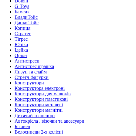
Doloni
G-Toys
Бамсик
ВладиТойс
Данко Тойс
Копиця
Стратег
Тігрес
Юніка
Ідейка
Оріон
Антистреси
Антистрес іграшка
Лизун та слайм
Стретч-фигурки
Конструктори
Конструктора електроні
Конструктори для малюків
Конструктори пластикові
Конструктори металеві
Конструктори магнітні
Дитячий транспорт
Автокрісла , візочки та аксесуари
Біговел
Велосипеди 2-х колісні