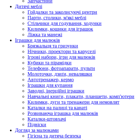
Запчастини
Дитячі меблі
Гойдалки та заколисуючі центри
Парти, столики, м'які меблі
Стільчики для годування, ходунки
Килимки, кошики для іграшок
Ліжка та манежі
Іграшки для малюків
Брязкальця та гризунки
Нічники, проектори та каруселі
Ігрові набори, ігри для малюків
Кубики та пірамідки
Телефони, фотоапарати, пульти
Молоточки, дзиґи, неваляшки
Автотренажер, кермо
Іграшки для купання
Заводні, інерційні іграшки
Навчальні книги, плакати, планшети, комп'ютери
Килимки, дуги та тренажери для немовлят
Каталки на палиці та канаті
Розвиваюча іграшка для малюків
Каталки-штовхачі
Підвіски
Догляд за малюками
Гігієна та дитяча безпека