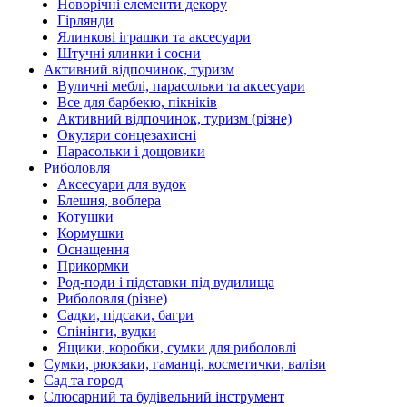
Новорічні елементи декору
Гірлянди
Ялинкові іграшки та аксесуари
Штучні ялинки і сосни
Активний відпочинок, туризм
Вуличні меблі, парасольки та аксесуари
Все для барбекю, пікніків
Активний відпочинок, туризм (різне)
Окуляри сонцезахисні
Парасольки і дощовики
Риболовля
Аксесуари для вудок
Блешня, воблера
Котушки
Кормушки
Оснащення
Прикормки
Род-поди і підставки під вудилища
Риболовля (різне)
Садки, підсаки, багри
Спінінги, вудки
Ящики, коробки, сумки для риболовлі
Сумки, рюкзаки, гаманці, косметички, валізи
Сад та город
Слюсарний та будівельний інструмент