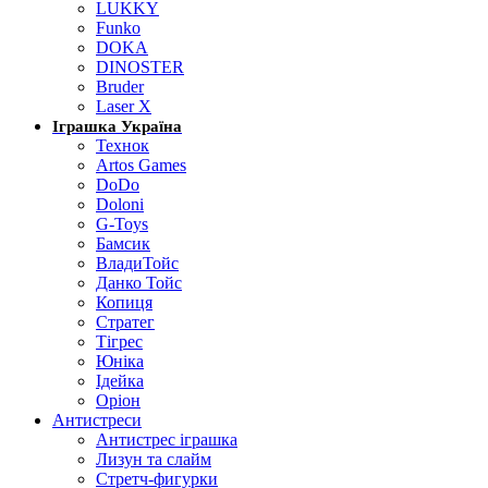
LUKKY
Funko
DOKA
DINOSTER
Bruder
Laser X
Іграшка Україна
Технок
Artos Games
DoDo
Doloni
G-Toys
Бамсик
ВладиТойс
Данко Тойс
Копиця
Стратег
Тігрес
Юніка
Ідейка
Оріон
Антистреси
Антистрес іграшка
Лизун та слайм
Стретч-фигурки