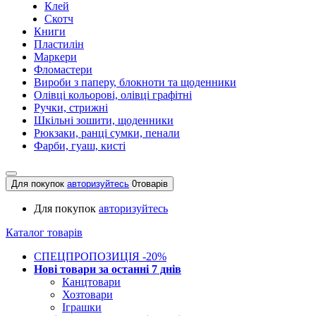
Клей
Скотч
Книги
Пластилін
Маркери
Фломастери
Вироби з паперу, блокноти та щоденники
Олівці кольорові, олівці графітні
Ручки, стрижні
Шкільні зошити, щоденники
Рюкзаки, ранці сумки, пенали
Фарби, гуаш, кисті
Для покупок
авторизуйтесь
0
товарів
Для покупок
авторизуйтесь
Каталог товарів
СПЕЦПРОПОЗИЦІЯ -20%
Нові товари за останнi 7 днiв
Канцтовари
Хозтовари
Іграшки