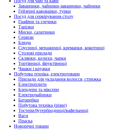
Посуд для чаю та кави
Заварники, чайники-заварники, чайники
Гейзерні кавоварки, турки
Посуд для сервірування столу
Графіни та глечики
Тарілки
Миски, салатники
Сервізи
Блюда
Соусниці, менажниці, креманки, кокотниці
Столові прилади
Склянки, келихи, чарки
Тортівниці, фруктівниці
Чашки і кружки
Побутова техніка, електротовари
Прилади для укладання волосся, стрижка
Електроплити
Блендери та міксери
Електрочайники
Батарейки
Побутова техніка (різне)
Тостери/бутербродниці/вафельниці
Ваги
Праска
Новорічні товари