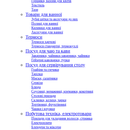
Горщики, вазони для квітів
Текстиль
Тази
Товари для ванної
Зубні щітки та аксесуари до них
Полиці для ванної
Килимки для ванної
Аксесуари для ванної
Термоси
Термоси харчові
Термоси стандартні, термокухлі
Посуд для чаю та кави
Заварники, чайники-заварники, чайники
Гейзерні кавоварки, турки
Посуд для сервірування столу
Графіни та глечики
Тарілки
Миски, салатники
Сервізи
Блюда
Соусниці, менажниці, креманки, кокотниці
Столові прилади
Склянки, келихи, чарки
Тортівниці, фруктівниці
Чашки і кружки
Побутова техніка, електротовари
Прилади для укладання волосся, стрижка
Електроплити
Блендери та міксери