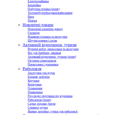
Електрочайники
Батарейки
Побутова техніка (різне)
Тостери/бутербродниці/вафельниці
Ваги
Праска
Новорічні товари
Новорічні елементи декору
Гірлянди
Ялинкові іграшки та аксесуари
Штучні ялинки і сосни
Активний відпочинок, туризм
Вуличні меблі, парасольки та аксесуари
Все для барбекю, пікніків
Активний відпочинок, туризм (різне)
Окуляри сонцезахисні
Парасольки і дощовики
Риболовля
Аксесуари для вудок
Блешня, воблера
Котушки
Кормушки
Оснащення
Прикормки
Род-поди і підставки під вудилища
Риболовля (різне)
Садки, підсаки, багри
Спінінги, вудки
Ящики, коробки, сумки для риболовлі