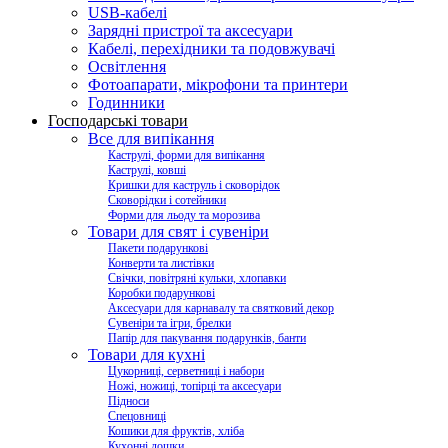
USB-кабелі
Зарядні пристрої та аксесуари
Кабелі, перехідники та подовжувачі
Освітлення
Фотоапарати, мікрофони та принтери
Годинники
Господарські товари
Все для випікання
Каструлі, форми для випікання
Каструлі, ковші
Кришки для каструль і сковорідок
Сковорідки і сотейники
Форми для льоду та морозива
Товари для свят і сувеніри
Пакети подарункові
Конверти та листівки
Свічки, повітряні кульки, хлопавки
Коробки подарункові
Аксесуари для карнавалу та святковий декор
Сувеніри та ігри, брелки
Папір для пакування подарунків, банти
Товари для кухні
Цукорниці, серветниці і набори
Ножі, ножиці, топірці та аксесуари
Підноси
Спецовниці
Кошики для фруктів, хліба
Кухонні дошки