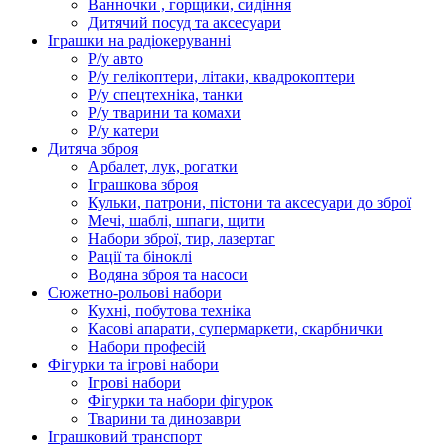
Ванночки , горщики, сидіння
Дитячий посуд та аксесуари
Іграшки на радіокеруванні
Р/у авто
Р/у гелікоптери, літаки, квадрокоптери
Р/у спецтехніка, танки
Р/у тварини та комахи
Р/у катери
Дитяча зброя
Арбалет, лук, рогатки
Іграшкова зброя
Кульки, патрони, пістони та аксесуари до зброї
Мечі, шаблі, шпаги, щити
Набори зброї, тир, лазертаг
Рації та біноклі
Водяна зброя та насоси
Сюжетно-рольові набори
Кухні, побутова техніка
Касові апарати, супермаркети, скарбнички
Набори професій
Фігурки та ігрові набори
Ігрові набори
Фігурки та набори фігурок
Тварини та динозаври
Іграшковий транспорт