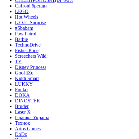
СПЕЦПРОПОЗИЦІЯ -90%
Світові бренди
LEGO
Hot Wheels
L.O.L. Surprise
#Sbabam
Paw Patrol
Barbie
TechnoDrive
Fisher-Price
Screechers Wild
TY
Disney Princess
GooJitZu
Kiddi Smart
LUKKY
Funko
DOKA
DINOSTER
Bruder
Laser X
Іграшка Україна
Технок
Artos Games
DoDo