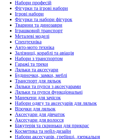
Набори професій
Фігурки та ігрові набори
Ігрові набори
Фігурки та набори фігурок
Тварини та динозаври
Іграшковий транспорт
Металеві моделі
Спецтехніка
Авто-мото техніка
Залізниці, кораблі та авіація
Набори з транспортом
Гаражі та треки
Ляльки та аксесуари
Будиночки, замки, меблі
Транспорт для ляльок
Ляльки та пупси з аксесуарами
Ляльки та пупси функціональні
Манекени для зачісок
Набори одягу та аксесуарів для ляльок
Візочки для ляльок
Аксесуари для дівчаток
Аксесуари для волосся
Біжутерія та скриньки для прикрас
Косметика та нейл-дизайн
Набори аксесуарів, гребінці, дзеркальця