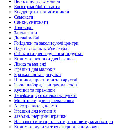
Велосипеди 3-х колісні
Електромобілі та карти
Квадроцикли та мотоцикли
Самокати
Санки, снігокати
Толокари
Запчастини
Дитячі меблі
Гойдалки та заколисуючі центри
Парти, столики, м'які меблі
Стільчики для годування, ходунки
Килимки, кошики для іграшок
Ліжка та манежі
Іграшки для малюків
Брязкальця та гризунки
Нічники, проектори та каруселі
Ігрові набори, ігри для малюків
Кубики та пірамідки
Телефони, фотоапарати, пульти
Молоточки, дзиґи, неваляшки
Автотренажер, кермо
Іграшки для купання
Заводні, інерційні іграшки
Навчальні книги, плакати, планшети, комп'ютери
Килимки, дуги та тренажери для немовлят