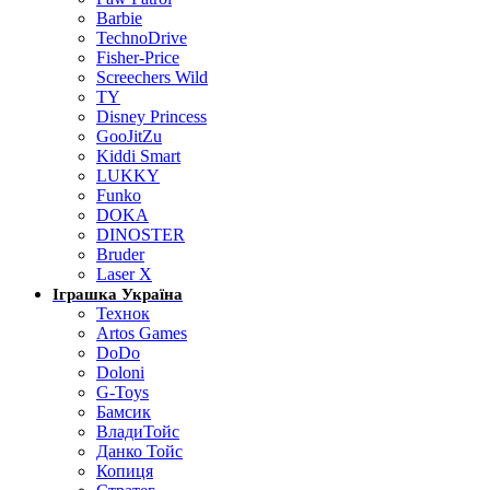
Barbie
TechnoDrive
Fisher-Price
Screechers Wild
TY
Disney Princess
GooJitZu
Kiddi Smart
LUKKY
Funko
DOKA
DINOSTER
Bruder
Laser X
Іграшка Україна
Технок
Artos Games
DoDo
Doloni
G-Toys
Бамсик
ВладиТойс
Данко Тойс
Копиця