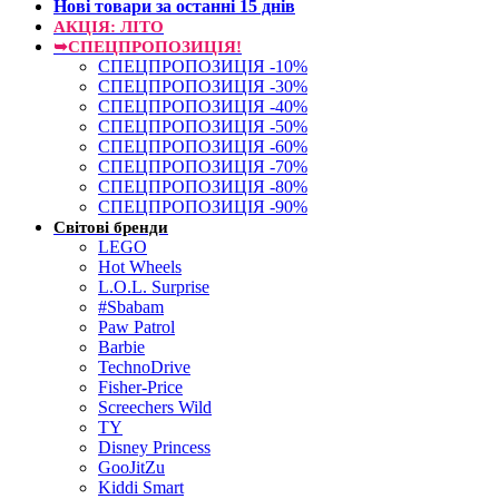
Нові товари за останнi 15 днiв
АКЦІЯ: ЛІТО
➥СПЕЦПРОПОЗИЦІЯ!
СПЕЦПРОПОЗИЦІЯ -10%
СПЕЦПРОПОЗИЦІЯ -30%
СПЕЦПРОПОЗИЦІЯ -40%
СПЕЦПРОПОЗИЦІЯ -50%
СПЕЦПРОПОЗИЦІЯ -60%
СПЕЦПРОПОЗИЦІЯ -70%
СПЕЦПРОПОЗИЦІЯ -80%
СПЕЦПРОПОЗИЦІЯ -90%
Світові бренди
LEGO
Hot Wheels
L.O.L. Surprise
#Sbabam
Paw Patrol
Barbie
TechnoDrive
Fisher-Price
Screechers Wild
TY
Disney Princess
GooJitZu
Kiddi Smart