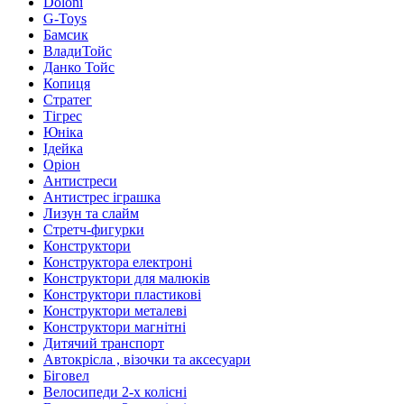
Doloni
G-Toys
Бамсик
ВладиТойс
Данко Тойс
Копиця
Стратег
Тігрес
Юніка
Ідейка
Оріон
Антистреси
Антистрес іграшка
Лизун та слайм
Стретч-фигурки
Конструктори
Конструктора електроні
Конструктори для малюків
Конструктори пластикові
Конструктори металеві
Конструктори магнітні
Дитячий транспорт
Автокрісла , візочки та аксесуари
Біговел
Велосипеди 2-х колісні