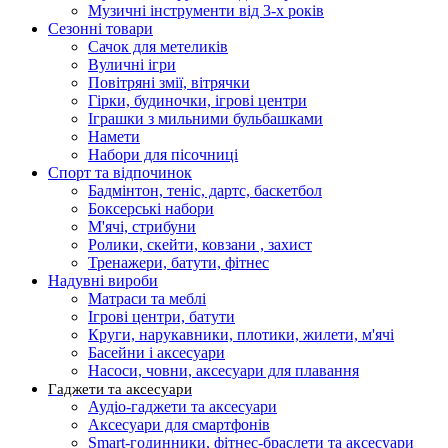
Музичні інструменти від 3-х років
Сезонні товари
Сачок для метеликів
Вуличні ігри
Повітряні змії, вітрячки
Гірки, будиночки, ігрові центри
Іграшки з мильними бульбашками
Намети
Набори для пісочниці
Спорт та відпочинок
Бадмінтон, теніс, дартс, баскетбол
Боксерські набори
М'ячі, стрибуни
Ролики, скейти, ковзани , захист
Тренажери, батути, фітнес
Надувні вироби
Матраси та меблі
Ігрові центри, батути
Круги, нарукавники, плотики, жилети, м'ячі
Басейни і аксесуари
Насоси, човни, аксесуари для плавання
Гаджети та аксесуари
Аудіо-гаджети та аксесуари
Аксесуари для смартфонів
Smart-годинники, фітнес-браслети та аксесуари