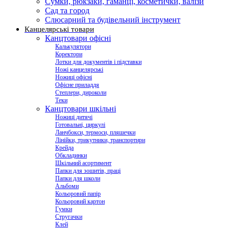
Сумки, рюкзаки, гаманці, косметички, валізи
Сад та город
Слюсарний та будівельний інструмент
Канцелярські товари
Канцтовари офісні
Калькулятори
Коректори
Лотки для документів і підставки
Ножі канцелярські
Ножиці офісні
Офісне приладдя
Степлери, дироколи
Теки
Канцтовари шкільні
Ножиці дитячі
Готовальні, циркулі
Ланчбокси, термоси, пляшечки
Лінійки, трикутники, транспортири
Крейда
Обкладинки
Шкільний асортимент
Папки для зошитів, праці
Папки для школи
Альбоми
Кольоровий папір
Кольоровий картон
Гумки
Стругачки
Клей