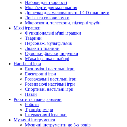
Набори для творчості
Мольберти для малювання
Дощечки для малювання та LCD планшети
Логіка та головоломки
Мікроскопи, телескопи, підзорні труби
М'які іграшки
Функціональні м'які іграшки
Тварини
Персонажі мультфільмів
Ляльки з тканини
Сумочки ,брелки, подушки
М'яка іграшка в наборі
Настільні ігри
Економічні настільні ігри
Електронні ігри
Розважальні настільні ігри
Розвиваючі настільні ігри
Спортивні настільні ігри
Пазли
Роботи та трансформери
Роботи
Трансформери
Інтерактивні іграшки
Музичні інструменти
Музичні інструменти до 3-х років