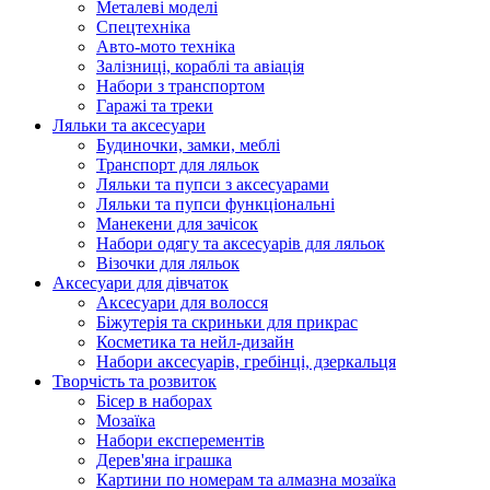
Металеві моделі
Спецтехніка
Авто-мото техніка
Залізниці, кораблі та авіація
Набори з транспортом
Гаражі та треки
Ляльки та аксесуари
Будиночки, замки, меблі
Транспорт для ляльок
Ляльки та пупси з аксесуарами
Ляльки та пупси функціональні
Манекени для зачісок
Набори одягу та аксесуарів для ляльок
Візочки для ляльок
Аксесуари для дівчаток
Аксесуари для волосся
Біжутерія та скриньки для прикрас
Косметика та нейл-дизайн
Набори аксесуарів, гребінці, дзеркальця
Творчість та розвиток
Бісер в наборах
Мозаїка
Набори експерементів
Дерев'яна іграшка
Картини по номерам та алмазна мозаїка