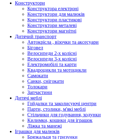
Конструктори
Конструктора електроні
Конструктори для малюків
Конструктори пластикові
Конструктори металеві
Конструктори магнітні
Дитячий транспорт
Автокрісла , візочки та аксесуари
Біговел
Велосипеди 2-х колісні
Велосипеди 3-х колісні
Електромобілі та карти
Квадроцикли та мотоцикли
Самокати
Санки, снігокати
Толокари
Запчастини
Дитячі меблі
Гойдалки та заколисуючі центри
Парти, столики, м'які меблі
Стільчики для годування, ходунки
Килимки, кошики для іграшок
Ліжка та манежі
Іграшки для малюків
Брязкальця та гризунки