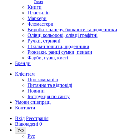
Скотч
Книги
Пластилін
Маркери
Фломастери
Вироби з паперу, блокноти та щоденники
Олівці кольорові, олівці графітні
Ручки, стрижні
Шкільні зошити, щоденники
Рюкзаки, ранці сумки, пенали
Фарби, гуаш, кисті
Бренди
Клієнтам
Про компанію
Питання та відповіді
Новини
Інструкція по сайту
Умови співпраці
Контакти
Вхід
Реєстрація
Відкладені
0
Укр
Рус