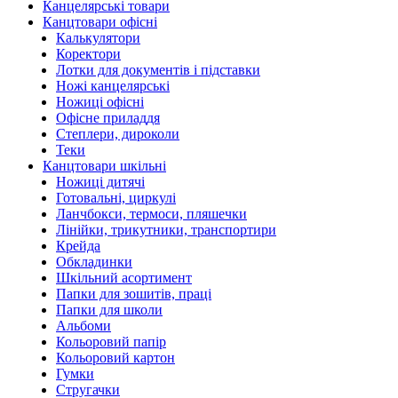
Канцелярські товари
Канцтовари офісні
Калькулятори
Коректори
Лотки для документів і підставки
Ножі канцелярські
Ножиці офісні
Офісне приладдя
Степлери, дироколи
Теки
Канцтовари шкільні
Ножиці дитячі
Готовальні, циркулі
Ланчбокси, термоси, пляшечки
Лінійки, трикутники, транспортири
Крейда
Обкладинки
Шкільний асортимент
Папки для зошитів, праці
Папки для школи
Альбоми
Кольоровий папір
Кольоровий картон
Гумки
Стругачки