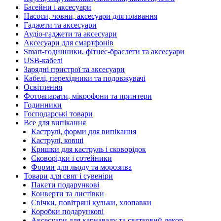
Басейни і аксесуари
Насоси, човни, аксесуари для плавання
Гаджети та аксесуари
Аудіо-гаджети та аксесуари
Аксесуари для смартфонів
Smart-годинники, фітнес-браслети та аксесуари
USB-кабелі
Зарядні пристрої та аксесуари
Кабелі, перехідники та подовжувачі
Освітлення
Фотоапарати, мікрофони та принтери
Годинники
Господарські товари
Все для випікання
Каструлі, форми для випікання
Каструлі, ковші
Кришки для каструль і сковорідок
Сковорідки і сотейники
Форми для льоду та морозива
Товари для свят і сувеніри
Пакети подарункові
Конверти та листівки
Свічки, повітряні кульки, хлопавки
Коробки подарункові
Аксесуари для карнавалу та святковий декор