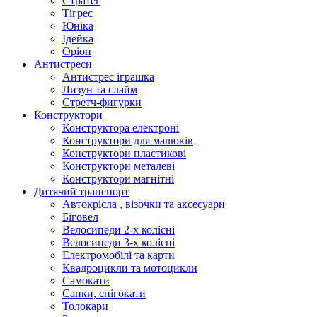
Стратег
Тігрес
Юніка
Ідейка
Оріон
Антистреси
Антистрес іграшка
Лизун та слайм
Стретч-фигурки
Конструктори
Конструктора електроні
Конструктори для малюків
Конструктори пластикові
Конструктори металеві
Конструктори магнітні
Дитячий транспорт
Автокрісла , візочки та аксесуари
Біговел
Велосипеди 2-х колісні
Велосипеди 3-х колісні
Електромобілі та карти
Квадроцикли та мотоцикли
Самокати
Санки, снігокати
Толокари