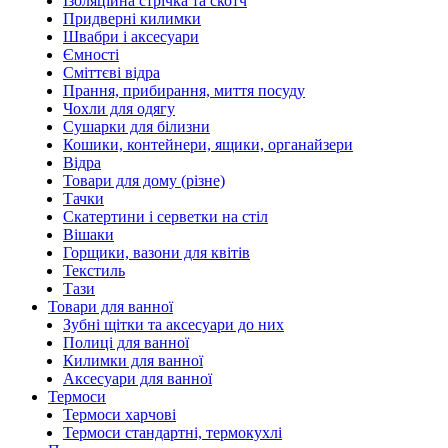
Ізоляційна стрічка та скотч
Придверні килимки
Швабри і аксесуари
Ємності
Сміттєві відра
Прання, прибирання, миття посуду
Чохли для одягу
Сушарки для білизни
Кошики, контейнери, ящики, органайзери
Відра
Товари для дому (різне)
Тачки
Скатертини і серветки на стіл
Вішаки
Горщики, вазони для квітів
Текстиль
Тази
Товари для ванної
Зубні щітки та аксесуари до них
Полиці для ванної
Килимки для ванної
Аксесуари для ванної
Термоси
Термоси харчові
Термоси стандартні, термокухлі