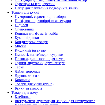
Сувеніри та ігри, брелки
Папір для пакування подарунків, банти
Товари для кухні
Цукорниці, серветниці і набори
Ножі, ножиці, топірці та аксесуари
Підноси
Спецовниці
Кошики для фруктів, хліба
Кухонні дошки
Кондитерські товари
Миски
Кухонний інвентар
Ємності, контейнери, судочки
Пляшки, диспенсери для соусів
Сушки, підставки, органайзери
Терки
Лійки, воронки
Друшляки, сита
Ковшики
Товари для кухні (різне)
Банки та ємності
Товари для дому
Клейонка
Інструменти, мультитули, ящики для інструментів