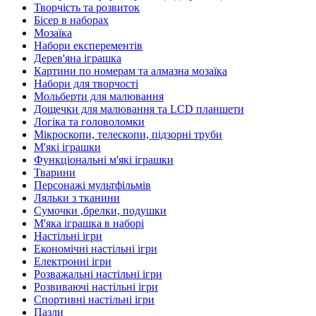
Творчість та розвиток
Бісер в наборах
Мозаїка
Набори експерементів
Дерев'яна іграшка
Картини по номерам та алмазна мозаїка
Набори для творчості
Мольберти для малювання
Дощечки для малювання та LCD планшети
Логіка та головоломки
Мікроскопи, телескопи, підзорні труби
М'які іграшки
Функціональні м'які іграшки
Тварини
Персонажі мультфільмів
Ляльки з тканини
Сумочки ,брелки, подушки
М'яка іграшка в наборі
Настільні ігри
Економічні настільні ігри
Електронні ігри
Розважальні настільні ігри
Розвиваючі настільні ігри
Спортивні настільні ігри
Пазли