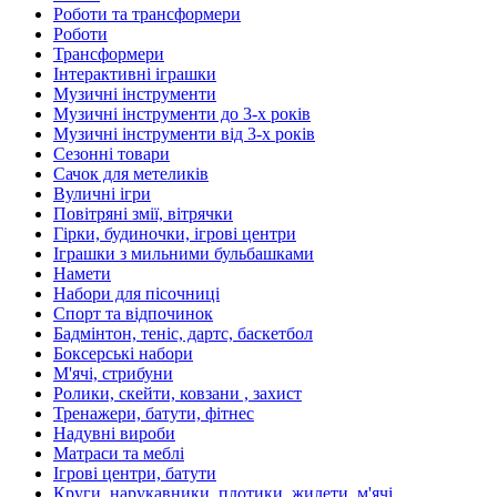
Роботи та трансформери
Роботи
Трансформери
Інтерактивні іграшки
Музичні інструменти
Музичні інструменти до 3-х років
Музичні інструменти від 3-х років
Сезонні товари
Сачок для метеликів
Вуличні ігри
Повітряні змії, вітрячки
Гірки, будиночки, ігрові центри
Іграшки з мильними бульбашками
Намети
Набори для пісочниці
Спорт та відпочинок
Бадмінтон, теніс, дартс, баскетбол
Боксерські набори
М'ячі, стрибуни
Ролики, скейти, ковзани , захист
Тренажери, батути, фітнес
Надувні вироби
Матраси та меблі
Ігрові центри, батути
Круги, нарукавники, плотики, жилети, м'ячі