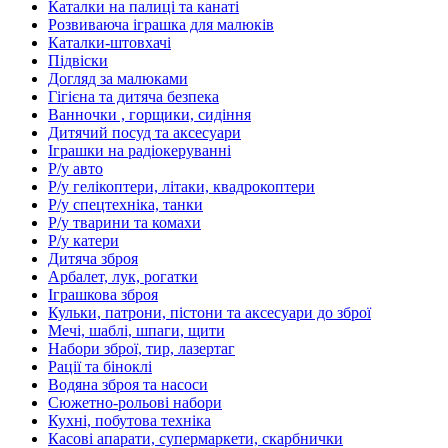
Каталки на палиці та канаті
Розвиваюча іграшка для малюків
Каталки-штовхачі
Підвіски
Догляд за малюками
Гігієна та дитяча безпека
Ванночки , горщики, сидіння
Дитячий посуд та аксесуари
Іграшки на радіокеруванні
Р/у авто
Р/у гелікоптери, літаки, квадрокоптери
Р/у спецтехніка, танки
Р/у тварини та комахи
Р/у катери
Дитяча зброя
Арбалет, лук, рогатки
Іграшкова зброя
Кульки, патрони, пістони та аксесуари до зброї
Мечі, шаблі, шпаги, щити
Набори зброї, тир, лазертаг
Рації та біноклі
Водяна зброя та насоси
Сюжетно-рольові набори
Кухні, побутова техніка
Касові апарати, супермаркети, скарбнички