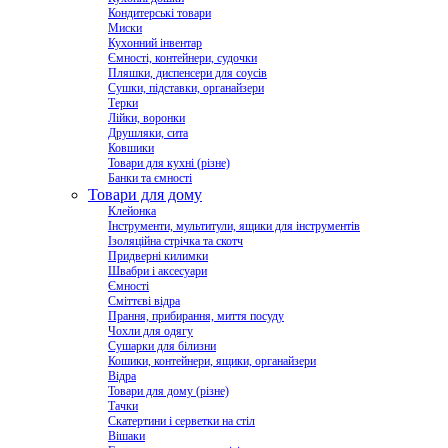
Кондитерські товари
Миски
Кухонний інвентар
Ємності, контейнери, судочки
Пляшки, диспенсери для соусів
Сушки, підставки, органайзери
Терки
Лійки, воронки
Друшляки, сита
Ковшики
Товари для кухні (різне)
Банки та ємності
Товари для дому
Клейонка
Інструменти, мультитули, ящики для інструментів
Ізоляційна стрічка та скотч
Придверні килимки
Швабри і аксесуари
Ємності
Сміттєві відра
Прання, прибирання, миття посуду
Чохли для одягу
Сушарки для білизни
Кошики, контейнери, ящики, органайзери
Відра
Товари для дому (різне)
Тачки
Скатертини і серветки на стіл
Вішаки