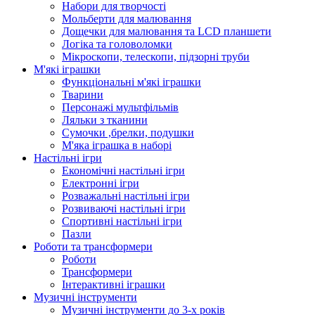
Набори для творчості
Мольберти для малювання
Дощечки для малювання та LCD планшети
Логіка та головоломки
Мікроскопи, телескопи, підзорні труби
М'які іграшки
Функціональні м'які іграшки
Тварини
Персонажі мультфільмів
Ляльки з тканини
Сумочки ,брелки, подушки
М'яка іграшка в наборі
Настільні ігри
Економічні настільні ігри
Електронні ігри
Розважальні настільні ігри
Розвиваючі настільні ігри
Спортивні настільні ігри
Пазли
Роботи та трансформери
Роботи
Трансформери
Інтерактивні іграшки
Музичні інструменти
Музичні інструменти до 3-х років