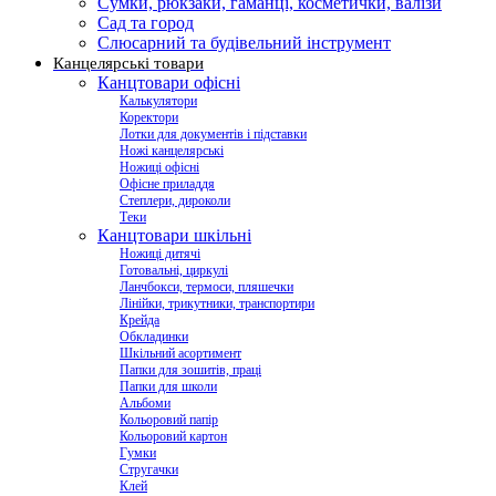
Сумки, рюкзаки, гаманці, косметички, валізи
Сад та город
Слюсарний та будівельний інструмент
Канцелярські товари
Канцтовари офісні
Калькулятори
Коректори
Лотки для документів і підставки
Ножі канцелярські
Ножиці офісні
Офісне приладдя
Степлери, дироколи
Теки
Канцтовари шкільні
Ножиці дитячі
Готовальні, циркулі
Ланчбокси, термоси, пляшечки
Лінійки, трикутники, транспортири
Крейда
Обкладинки
Шкільний асортимент
Папки для зошитів, праці
Папки для школи
Альбоми
Кольоровий папір
Кольоровий картон
Гумки
Стругачки
Клей