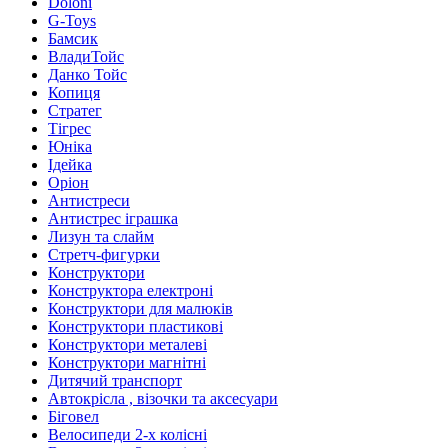
Doloni
G-Toys
Бамсик
ВладиТойс
Данко Тойс
Копиця
Стратег
Тігрес
Юніка
Ідейка
Оріон
Антистреси
Антистрес іграшка
Лизун та слайм
Стретч-фигурки
Конструктори
Конструктора електроні
Конструктори для малюків
Конструктори пластикові
Конструктори металеві
Конструктори магнітні
Дитячий транспорт
Автокрісла , візочки та аксесуари
Біговел
Велосипеди 2-х колісні