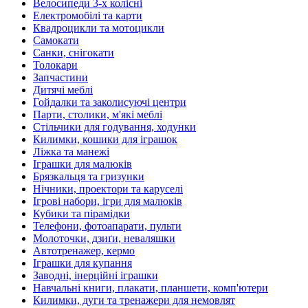
Велосипеди 3-х колісні
Електромобілі та карти
Квадроцикли та мотоцикли
Самокати
Санки, снігокати
Толокари
Запчастини
Дитячі меблі
Гойдалки та заколисуючі центри
Парти, столики, м'які меблі
Стільчики для годування, ходунки
Килимки, кошики для іграшок
Ліжка та манежі
Іграшки для малюків
Брязкальця та гризунки
Нічники, проектори та каруселі
Ігрові набори, ігри для малюків
Кубики та пірамідки
Телефони, фотоапарати, пульти
Молоточки, дзиґи, неваляшки
Автотренажер, кермо
Іграшки для купання
Заводні, інерційні іграшки
Навчальні книги, плакати, планшети, комп'ютери
Килимки, дуги та тренажери для немовлят