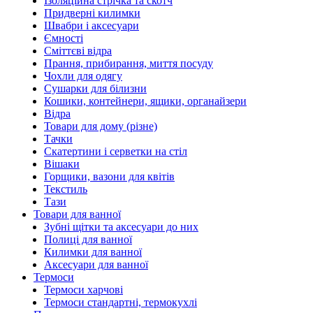
Ізоляційна стрічка та скотч
Придверні килимки
Швабри і аксесуари
Ємності
Сміттєві відра
Прання, прибирання, миття посуду
Чохли для одягу
Сушарки для білизни
Кошики, контейнери, ящики, органайзери
Відра
Товари для дому (різне)
Тачки
Скатертини і серветки на стіл
Вішаки
Горщики, вазони для квітів
Текстиль
Тази
Товари для ванної
Зубні щітки та аксесуари до них
Полиці для ванної
Килимки для ванної
Аксесуари для ванної
Термоси
Термоси харчові
Термоси стандартні, термокухлі