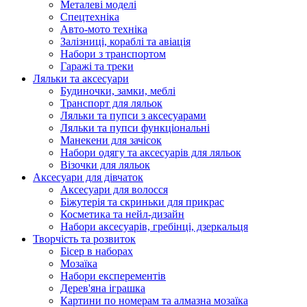
Металеві моделі
Спецтехніка
Авто-мото техніка
Залізниці, кораблі та авіація
Набори з транспортом
Гаражі та треки
Ляльки та аксесуари
Будиночки, замки, меблі
Транспорт для ляльок
Ляльки та пупси з аксесуарами
Ляльки та пупси функціональні
Манекени для зачісок
Набори одягу та аксесуарів для ляльок
Візочки для ляльок
Аксесуари для дівчаток
Аксесуари для волосся
Біжутерія та скриньки для прикрас
Косметика та нейл-дизайн
Набори аксесуарів, гребінці, дзеркальця
Творчість та розвиток
Бісер в наборах
Мозаїка
Набори експерементів
Дерев'яна іграшка
Картини по номерам та алмазна мозаїка