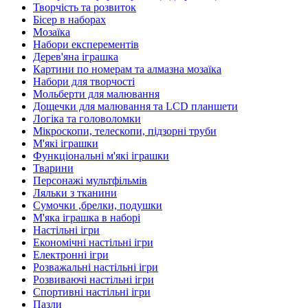
Творчість та розвиток
Бісер в наборах
Мозаїка
Набори експерементів
Дерев'яна іграшка
Картини по номерам та алмазна мозаїка
Набори для творчості
Мольберти для малювання
Дощечки для малювання та LCD планшети
Логіка та головоломки
Мікроскопи, телескопи, підзорні труби
М'які іграшки
Функціональні м'які іграшки
Тварини
Персонажі мультфільмів
Ляльки з тканини
Сумочки ,брелки, подушки
М'яка іграшка в наборі
Настільні ігри
Економічні настільні ігри
Електронні ігри
Розважальні настільні ігри
Розвиваючі настільні ігри
Спортивні настільні ігри
Пазли