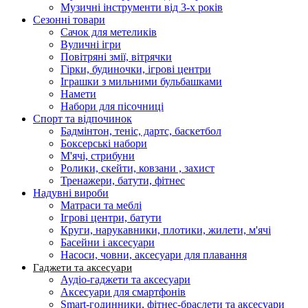
Музичні інструменти від 3-х років
Сезонні товари
Сачок для метеликів
Вуличні ігри
Повітряні змії, вітрячки
Гірки, будиночки, ігрові центри
Іграшки з мильними бульбашками
Намети
Набори для пісочниці
Спорт та відпочинок
Бадмінтон, теніс, дартс, баскетбол
Боксерські набори
М'ячі, стрибуни
Ролики, скейти, ковзани , захист
Тренажери, батути, фітнес
Надувні вироби
Матраси та меблі
Ігрові центри, батути
Круги, нарукавники, плотики, жилети, м'ячі
Басейни і аксесуари
Насоси, човни, аксесуари для плавання
Гаджети та аксесуари
Аудіо-гаджети та аксесуари
Аксесуари для смартфонів
Smart-годинники, фітнес-браслети та аксесуари