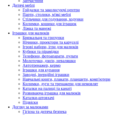
Запчастини
Дитячі меблі
Гойдалки та заколисуючі центри
Парти, столики, м'які меблі
Стільчики для годування, ходунки
Килимки, кошики для іграшок
Ліжка та манежі
Іграшки для малюків
Брязкальця та гризунки
Нічники, проектори та каруселі
Ігрові набори, ігри для малюків
Кубики та пірамідки
Телефони, фотоапарати, пульти
Молоточки, дзиґи, неваляшки
Автотренажер, кермо
Іграшки для купання
Заводні, інерційні іграшки
Навчальні книги, плакати, планшети, комп'ютери
Килимки, дуги та тренажери для немовлят
Каталки на палиці та канаті
Розвиваюча іграшка для малюків
Каталки-штовхачі
Підвіски
Догляд за малюками
Гігієна та дитяча безпека