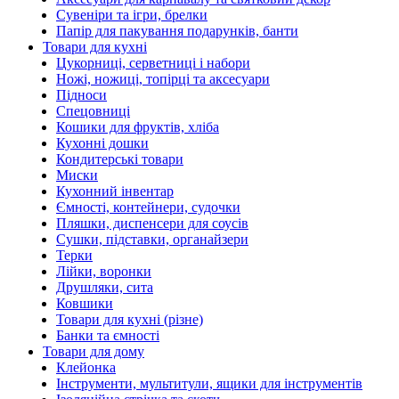
Сувеніри та ігри, брелки
Папір для пакування подарунків, банти
Товари для кухні
Цукорниці, серветниці і набори
Ножі, ножиці, топірці та аксесуари
Підноси
Спецовниці
Кошики для фруктів, хліба
Кухонні дошки
Кондитерські товари
Миски
Кухонний інвентар
Ємності, контейнери, судочки
Пляшки, диспенсери для соусів
Сушки, підставки, органайзери
Терки
Лійки, воронки
Друшляки, сита
Ковшики
Товари для кухні (різне)
Банки та ємності
Товари для дому
Клейонка
Інструменти, мультитули, ящики для інструментів