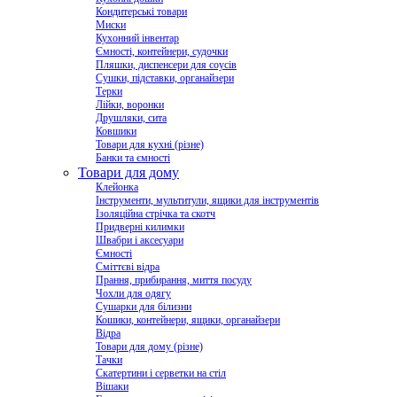
Кондитерські товари
Миски
Кухонний інвентар
Ємності, контейнери, судочки
Пляшки, диспенсери для соусів
Сушки, підставки, органайзери
Терки
Лійки, воронки
Друшляки, сита
Ковшики
Товари для кухні (різне)
Банки та ємності
Товари для дому
Клейонка
Інструменти, мультитули, ящики для інструментів
Ізоляційна стрічка та скотч
Придверні килимки
Швабри і аксесуари
Ємності
Сміттєві відра
Прання, прибирання, миття посуду
Чохли для одягу
Сушарки для білизни
Кошики, контейнери, ящики, органайзери
Відра
Товари для дому (різне)
Тачки
Скатертини і серветки на стіл
Вішаки