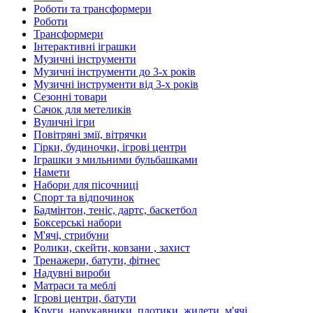
Роботи та трансформери
Роботи
Трансформери
Інтерактивні іграшки
Музичні інструменти
Музичні інструменти до 3-х років
Музичні інструменти від 3-х років
Сезонні товари
Сачок для метеликів
Вуличні ігри
Повітряні змії, вітрячки
Гірки, будиночки, ігрові центри
Іграшки з мильними бульбашками
Намети
Набори для пісочниці
Спорт та відпочинок
Бадмінтон, теніс, дартс, баскетбол
Боксерські набори
М'ячі, стрибуни
Ролики, скейти, ковзани , захист
Тренажери, батути, фітнес
Надувні вироби
Матраси та меблі
Ігрові центри, батути
Круги, нарукавники, плотики, жилети, м'ячі