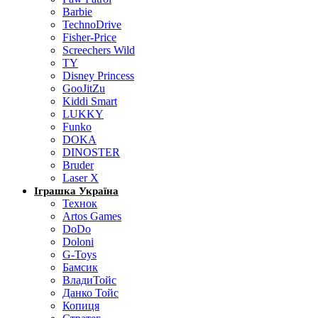
Barbie
TechnoDrive
Fisher-Price
Screechers Wild
TY
Disney Princess
GooJitZu
Kiddi Smart
LUKKY
Funko
DOKA
DINOSTER
Bruder
Laser X
Іграшка Україна
Технок
Artos Games
DoDo
Doloni
G-Toys
Бамсик
ВладиТойс
Данко Тойс
Копиця