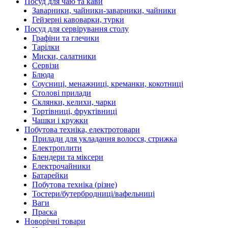
Посуд для чаю та кави
Заварники, чайники-заварники, чайники
Гейзерні кавоварки, турки
Посуд для сервірування столу
Графіни та глечики
Тарілки
Миски, салатники
Сервізи
Блюда
Соусниці, менажниці, креманки, кокотниці
Столові прилади
Склянки, келихи, чарки
Тортівниці, фруктівниці
Чашки і кружки
Побутова техніка, електротовари
Прилади для укладання волосся, стрижка
Електроплити
Блендери та міксери
Електрочайники
Батарейки
Побутова техніка (різне)
Тостери/бутербродниці/вафельниці
Ваги
Праска
Новорічні товари