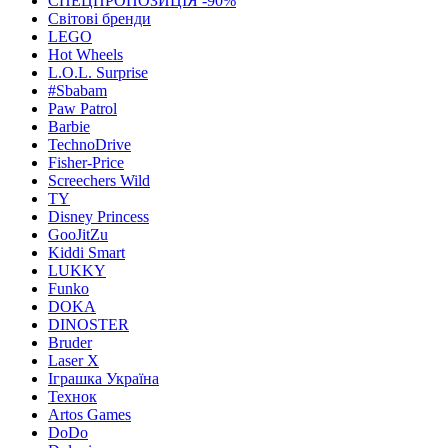
СПЕЦПРОПОЗИЦІЯ -90%
Світові бренди
LEGO
Hot Wheels
L.O.L. Surprise
#Sbabam
Paw Patrol
Barbie
TechnoDrive
Fisher-Price
Screechers Wild
TY
Disney Princess
GooJitZu
Kiddi Smart
LUKKY
Funko
DOKA
DINOSTER
Bruder
Laser X
Іграшка Україна
Технок
Artos Games
DoDo