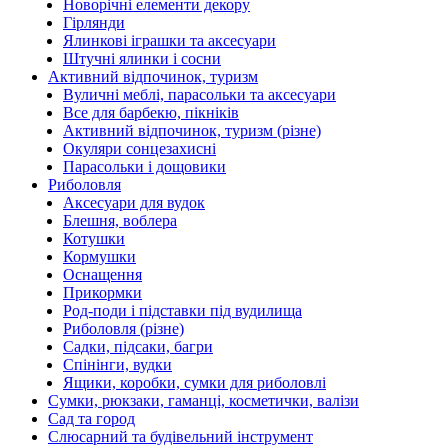
Новорічні елементи декору
Гірлянди
Ялинкові іграшки та аксесуари
Штучні ялинки і сосни
Активний відпочинок, туризм
Вуличні меблі, парасольки та аксесуари
Все для барбекю, пікніків
Активний відпочинок, туризм (різне)
Окуляри сонцезахисні
Парасольки і дощовики
Риболовля
Аксесуари для вудок
Блешня, воблера
Котушки
Кормушки
Оснащення
Прикормки
Род-поди і підставки під вудилища
Риболовля (різне)
Садки, підсаки, багри
Спінінги, вудки
Ящики, коробки, сумки для риболовлі
Сумки, рюкзаки, гаманці, косметички, валізи
Сад та город
Слюсарний та будівельний інструмент