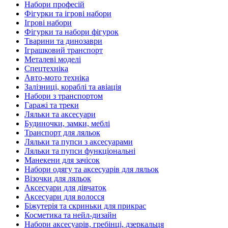
Набори професій
Фігурки та ігрові набори
Ігрові набори
Фігурки та набори фігурок
Тварини та динозаври
Іграшковий транспорт
Металеві моделі
Спецтехніка
Авто-мото техніка
Залізниці, кораблі та авіація
Набори з транспортом
Гаражі та треки
Ляльки та аксесуари
Будиночки, замки, меблі
Транспорт для ляльок
Ляльки та пупси з аксесуарами
Ляльки та пупси функціональні
Манекени для зачісок
Набори одягу та аксесуарів для ляльок
Візочки для ляльок
Аксесуари для дівчаток
Аксесуари для волосся
Біжутерія та скриньки для прикрас
Косметика та нейл-дизайн
Набори аксесуарів, гребінці, дзеркальця