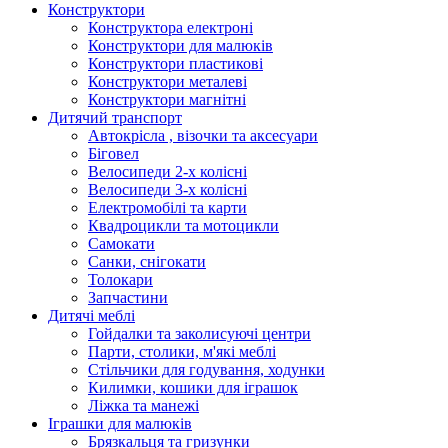
Конструктори
Конструктора електроні
Конструктори для малюків
Конструктори пластикові
Конструктори металеві
Конструктори магнітні
Дитячий транспорт
Автокрісла , візочки та аксесуари
Біговел
Велосипеди 2-х колісні
Велосипеди 3-х колісні
Електромобілі та карти
Квадроцикли та мотоцикли
Самокати
Санки, снігокати
Толокари
Запчастини
Дитячі меблі
Гойдалки та заколисуючі центри
Парти, столики, м'які меблі
Стільчики для годування, ходунки
Килимки, кошики для іграшок
Ліжка та манежі
Іграшки для малюків
Брязкальця та гризунки