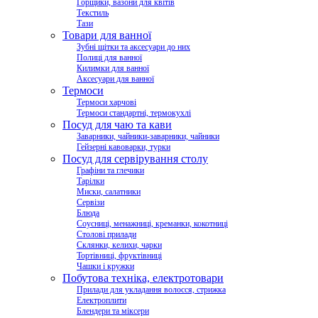
Горщики, вазони для квітів
Текстиль
Тази
Товари для ванної
Зубні щітки та аксесуари до них
Полиці для ванної
Килимки для ванної
Аксесуари для ванної
Термоси
Термоси харчові
Термоси стандартні, термокухлі
Посуд для чаю та кави
Заварники, чайники-заварники, чайники
Гейзерні кавоварки, турки
Посуд для сервірування столу
Графіни та глечики
Тарілки
Миски, салатники
Сервізи
Блюда
Соусниці, менажниці, креманки, кокотниці
Столові прилади
Склянки, келихи, чарки
Тортівниці, фруктівниці
Чашки і кружки
Побутова техніка, електротовари
Прилади для укладання волосся, стрижка
Електроплити
Блендери та міксери