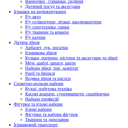
Ванночки , горщики, сидіння
Дитячий посуд та аксесуари
Іграшки на радіокеруванні
Р/у авто
Р/у гелікоптери, літаки, квадрокоптери
Р/у спецтехніка, танки
Р/у тварини та комахи
Р/у катери
Дитяча зброя
Арбалет, лук, рогатки
Іграшкова зброя
Кульки, патрони, пістони та аксесуари до зброї
Мечі, шаблі, шпаги, щити
Набори зброї, тир, лазертаг
Рації та біноклі
Водяна зброя та насоси
Сюжетно-рольові набори
Кухні, побутова техніка
Касові апарати, супермаркети, скарбнички
Набори професій
Фігурки та ігрові набори
Ігрові набори
Фігурки та набори фігурок
Тварини та динозаври
Іграшковий транспорт