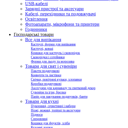
USB-кабелі
Зарядні пристрої та аксесуари
Кабелі, перехідники та подовжувачі
Освітлення
Фотоапарати, мікрофони та принтери
Годинники
Господарські товари
Все для випікання
Каструлі, форми для випікання
Каструлі, ковші
Кришки для каструль і сковорідок
Сковорідки і сотейники
Форми для льоду та морозива
Товари для свят і сувеніри
Пакети подарункові
Конверти та листівки
Свічки, повітряні кульки, хлопавки
Коробки подарункові
Аксесуари для карнавалу та святковий декор
Сувеніри та ігри, брелки
Папір для пакування подарунків, банти
Товари для кухні
Цукорниці, серветниці і набори
Ножі, ножиці, топірці та аксесуари
Підноси
Спецовниці
Кошики для фруктів, хліба
Кухонні дошки