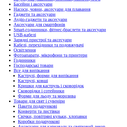
Басейни і аксесуари
Насоси, човни, аксесуари для плавання
Гаджети та аксесуари
Аудіо-гаджети та аксесуари
Аксесуари для смартфонів
Smart-годинники, фітнес-браслети та аксесуари
USB-кабелі
Зарядні пристрої та аксесуари
Кабелі, перехідники та подовжувачі
Освітлення
Фотоапарати, мікрофони та принтери
Годинники
Господарські товари
Все для випікання
Каструлі, форми для випікання
Каструлі, ковші
Кришки для каструль і сковорідок
Сковорідки і сотейники
Форми для льоду та морозива
Товари для свят і сувеніри
Пакети подарункові
Конверти та листівки
Свічки, повітряні кульки, хлопавки
Коробки подарункові
Аксесуари для карнавалу та святковий декор