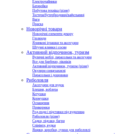
Електрочайники
Батарейки
Побутова техніка (різне)
Тостери/бутербродниці/вафельниці
Ваги
Праска
Новорічні товари
Новорічні елементи декору
Гірлянди
Ялинкові іграшки та аксесуари
Штучні ялинки і сосни
Активний відпочинок, туризм
Вуличні меблі, парасольки та аксесуари
Все для барбекю, пікніків
Активний відпочинок, туризм (різне)
Окуляри сонцезахисні
Парасольки і дощовики
Риболовля
Аксесуари для вудок
Блешня, воблера
Котушки
Кормушки
Оснащення
Прикормки
Род-поди і підставки під вудилища
Риболовля (різне)
Садки, підсаки, багри
Спінінги, вудки
Ящики, коробки, сумки для риболовлі