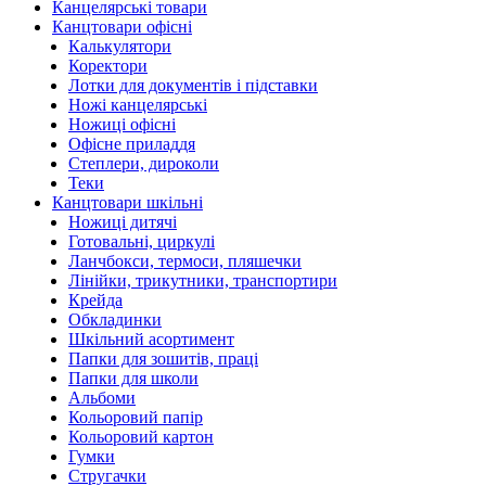
Канцелярські товари
Канцтовари офісні
Калькулятори
Коректори
Лотки для документів і підставки
Ножі канцелярські
Ножиці офісні
Офісне приладдя
Степлери, дироколи
Теки
Канцтовари шкільні
Ножиці дитячі
Готовальні, циркулі
Ланчбокси, термоси, пляшечки
Лінійки, трикутники, транспортири
Крейда
Обкладинки
Шкільний асортимент
Папки для зошитів, праці
Папки для школи
Альбоми
Кольоровий папір
Кольоровий картон
Гумки
Стругачки