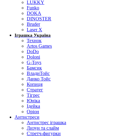
LUKKY
Funko
DOKA
DINOSTER
Bruder
Laser X
Іграшка Україна
Технок
Artos Games
DoDo
Doloni
G-Toys
Бамсик
ВладиТойс
Данко Тойс
Копиця
Стратег
Тігрес
Юніка
Ідейка
Оріон
Антистреси
Антистрес іграшка
Лизун та слайм
Стретч-фигурки