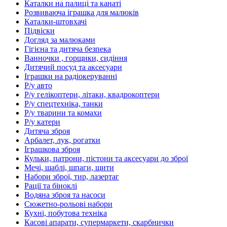
Каталки на палиці та канаті
Розвиваюча іграшка для малюків
Каталки-штовхачі
Підвіски
Догляд за малюками
Гігієна та дитяча безпека
Ванночки , горщики, сидіння
Дитячий посуд та аксесуари
Іграшки на радіокеруванні
Р/у авто
Р/у гелікоптери, літаки, квадрокоптери
Р/у спецтехніка, танки
Р/у тварини та комахи
Р/у катери
Дитяча зброя
Арбалет, лук, рогатки
Іграшкова зброя
Кульки, патрони, пістони та аксесуари до зброї
Мечі, шаблі, шпаги, щити
Набори зброї, тир, лазертаг
Рації та біноклі
Водяна зброя та насоси
Сюжетно-рольові набори
Кухні, побутова техніка
Касові апарати, супермаркети, скарбнички