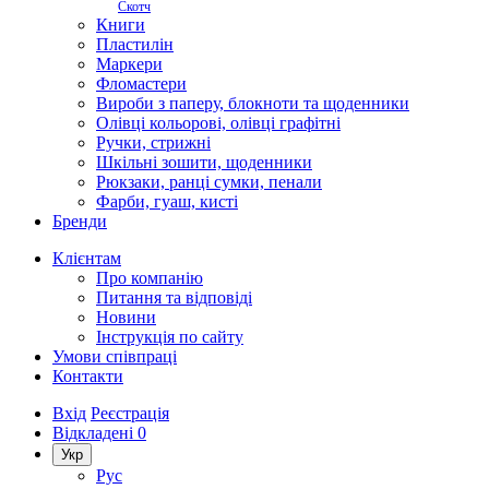
Скотч
Книги
Пластилін
Маркери
Фломастери
Вироби з паперу, блокноти та щоденники
Олівці кольорові, олівці графітні
Ручки, стрижні
Шкільні зошити, щоденники
Рюкзаки, ранці сумки, пенали
Фарби, гуаш, кисті
Бренди
Клієнтам
Про компанію
Питання та відповіді
Новини
Інструкція по сайту
Умови співпраці
Контакти
Вхід
Реєстрація
Відкладені
0
Укр
Рус