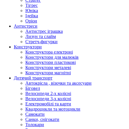
Стратег
Тігрес
Юніка
Ідейка
Оріон
Антистреси
Антистрес іграшка
Лизун та слайм
Стретч-фигурки
Конструктори
Конструктора електроні
Конструктори для малюків
Конструктори пластикові
Конструктори металеві
Конструктори магнітні
Дитячий транспорт
Автокрісла , візочки та аксесуари
Біговел
Велосипеди 2-х колісні
Велосипеди 3-х колісні
Електромобілі та карти
Квадроцикли та мотоцикли
Самокати
Санки, снігокати
Толокари