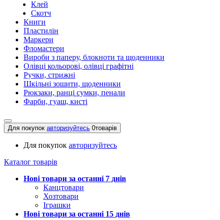
Клей
Скотч
Книги
Пластилін
Маркери
Фломастери
Вироби з паперу, блокноти та щоденники
Олівці кольорові, олівці графітні
Ручки, стрижні
Шкільні зошити, щоденники
Рюкзаки, ранці сумки, пенали
Фарби, гуаш, кисті
Для покупок
авторизуйтесь
0
товарів
Для покупок
авторизуйтесь
Каталог товарів
Нові товари за останнi 7 днiв
Канцтовари
Хозтовари
Іграшки
Нові товари за останнi 15 днiв