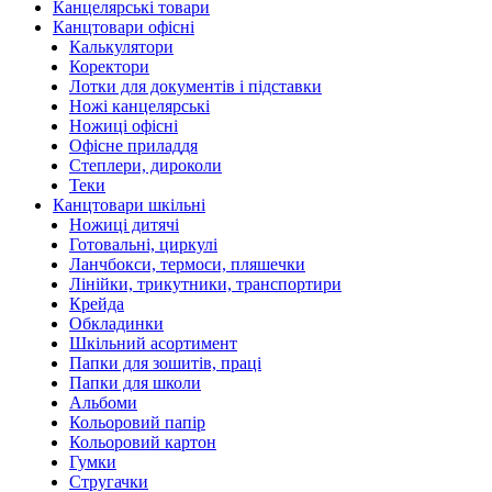
Канцелярські товари
Канцтовари офісні
Калькулятори
Коректори
Лотки для документів і підставки
Ножі канцелярські
Ножиці офісні
Офісне приладдя
Степлери, дироколи
Теки
Канцтовари шкільні
Ножиці дитячі
Готовальні, циркулі
Ланчбокси, термоси, пляшечки
Лінійки, трикутники, транспортири
Крейда
Обкладинки
Шкільний асортимент
Папки для зошитів, праці
Папки для школи
Альбоми
Кольоровий папір
Кольоровий картон
Гумки
Стругачки