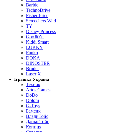
Barbie
TechnoDrive
Fisher-Price
Screechers Wild
TY
Disney Princess
GooJitZu
Kiddi Smart
LUKKY
Funko
DOKA
DINOSTER
Bruder
Laser X
Іграшка Україна
Технок
Artos Games
DoDo
Doloni
G-Toys
Бамсик
ВладиТойс
Данко Тойс
Копиця