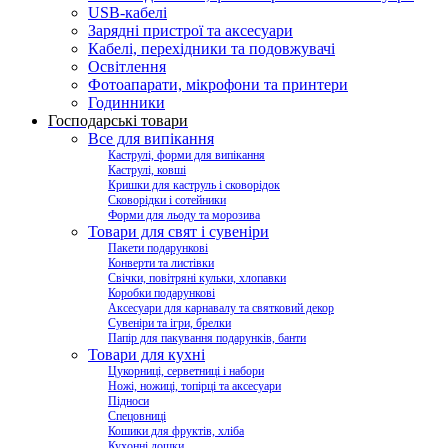
USB-кабелі
Зарядні пристрої та аксесуари
Кабелі, перехідники та подовжувачі
Освітлення
Фотоапарати, мікрофони та принтери
Годинники
Господарські товари
Все для випікання
Каструлі, форми для випікання
Каструлі, ковші
Кришки для каструль і сковорідок
Сковорідки і сотейники
Форми для льоду та морозива
Товари для свят і сувеніри
Пакети подарункові
Конверти та листівки
Свічки, повітряні кульки, хлопавки
Коробки подарункові
Аксесуари для карнавалу та святковий декор
Сувеніри та ігри, брелки
Папір для пакування подарунків, банти
Товари для кухні
Цукорниці, серветниці і набори
Ножі, ножиці, топірці та аксесуари
Підноси
Спецовниці
Кошики для фруктів, хліба
Кухонні дошки