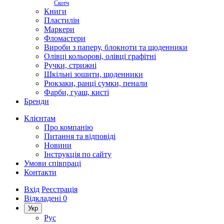
Скотч
Книги
Пластилін
Маркери
Фломастери
Вироби з паперу, блокноти та щоденники
Олівці кольорові, олівці графітні
Ручки, стрижні
Шкільні зошити, щоденники
Рюкзаки, ранці сумки, пенали
Фарби, гуаш, кисті
Бренди
Клієнтам
Про компанію
Питання та відповіді
Новини
Інструкція по сайту
Умови співпраці
Контакти
Вхід
Реєстрація
Відкладені
0
Укр
Рус