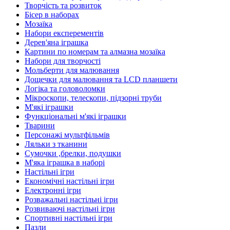
Творчість та розвиток
Бісер в наборах
Мозаїка
Набори експерементів
Дерев'яна іграшка
Картини по номерам та алмазна мозаїка
Набори для творчості
Мольберти для малювання
Дощечки для малювання та LCD планшети
Логіка та головоломки
Мікроскопи, телескопи, підзорні труби
М'які іграшки
Функціональні м'які іграшки
Тварини
Персонажі мультфільмів
Ляльки з тканини
Сумочки ,брелки, подушки
М'яка іграшка в наборі
Настільні ігри
Економічні настільні ігри
Електронні ігри
Розважальні настільні ігри
Розвиваючі настільні ігри
Спортивні настільні ігри
Пазли