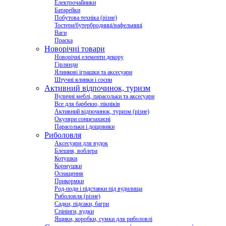
Електрочайники
Батарейки
Побутова техніка (різне)
Тостери/бутербродниці/вафельниці
Ваги
Праска
Новорічні товари
Новорічні елементи декору
Гірлянди
Ялинкові іграшки та аксесуари
Штучні ялинки і сосни
Активний відпочинок, туризм
Вуличні меблі, парасольки та аксесуари
Все для барбекю, пікніків
Активний відпочинок, туризм (різне)
Окуляри сонцезахисні
Парасольки і дощовики
Риболовля
Аксесуари для вудок
Блешня, воблера
Котушки
Кормушки
Оснащення
Прикормки
Род-поди і підставки під вудилища
Риболовля (різне)
Садки, підсаки, багри
Спінінги, вудки
Ящики, коробки, сумки для риболовлі