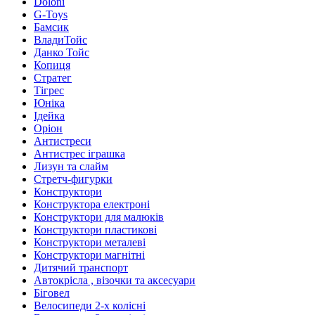
Doloni
G-Toys
Бамсик
ВладиТойс
Данко Тойс
Копиця
Стратег
Тігрес
Юніка
Ідейка
Оріон
Антистреси
Антистрес іграшка
Лизун та слайм
Стретч-фигурки
Конструктори
Конструктора електроні
Конструктори для малюків
Конструктори пластикові
Конструктори металеві
Конструктори магнітні
Дитячий транспорт
Автокрісла , візочки та аксесуари
Біговел
Велосипеди 2-х колісні