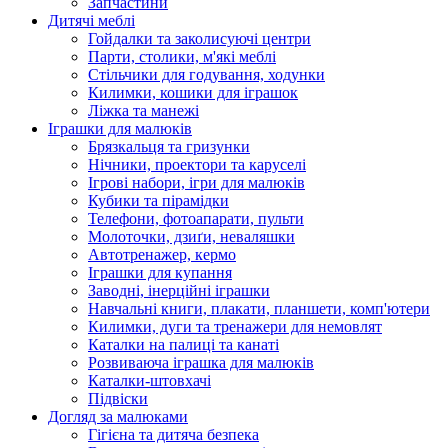
Запчастини
Дитячі меблі
Гойдалки та заколисуючі центри
Парти, столики, м'які меблі
Стільчики для годування, ходунки
Килимки, кошики для іграшок
Ліжка та манежі
Іграшки для малюків
Брязкальця та гризунки
Нічники, проектори та каруселі
Ігрові набори, ігри для малюків
Кубики та пірамідки
Телефони, фотоапарати, пульти
Молоточки, дзиґи, неваляшки
Автотренажер, кермо
Іграшки для купання
Заводні, інерційні іграшки
Навчальні книги, плакати, планшети, комп'ютери
Килимки, дуги та тренажери для немовлят
Каталки на палиці та канаті
Розвиваюча іграшка для малюків
Каталки-штовхачі
Підвіски
Догляд за малюками
Гігієна та дитяча безпека