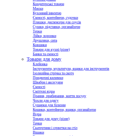
Кондитерські товари
Миски
Кухонний інвентар
Ємності, контейнери, судочки
Пляшки, диспенсери для соусів
Сушки, підставки, органайзери
Терки
Лійки, воронки
Друшляки, сита
Ковшики
Товари для кухні (різне)
Банки та ємності
Товари для дому
Клейонка
Інструменти, мультитули, ящики для інструментів
Ізоляційна стрічка та скотч
Придверні килимки
Швабри і аксесуари
Ємності
Сміттєві відра
Прання, прибирання, миття посуду
Чохли для одягу
Сушарки для білизни
Кошики, контейнери, ящики, органайзери
Відра
Товари для дому (різне)
Тачки
Скатертини і серветки на стіл
Вішаки