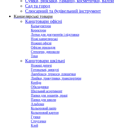
Сумки, рюкзаки, гаманці, косметички, валізи
Сад та город
Слюсарний та будівельний інструмент
Канцелярські товари
Канцтовари офісні
Калькулятори
Коректори
Лотки для документів і підставки
Ножі канцелярські
Ножиці офісні
Офісне приладдя
Степлери, дироколи
Теки
Канцтовари шкільні
Ножиці дитячі
Готовальні, циркулі
Ланчбокси, термоси, пляшечки
Лінійки, трикутники, транспортири
Крейда
Обкладинки
Шкільний асортимент
Папки для зошитів, праці
Папки для школи
Альбоми
Кольоровий папір
Кольоровий картон
Гумки
Стругачки
Клей