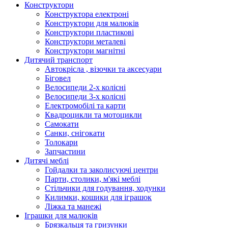
Конструктори
Конструктора електроні
Конструктори для малюків
Конструктори пластикові
Конструктори металеві
Конструктори магнітні
Дитячий транспорт
Автокрісла , візочки та аксесуари
Біговел
Велосипеди 2-х колісні
Велосипеди 3-х колісні
Електромобілі та карти
Квадроцикли та мотоцикли
Самокати
Санки, снігокати
Толокари
Запчастини
Дитячі меблі
Гойдалки та заколисуючі центри
Парти, столики, м'які меблі
Стільчики для годування, ходунки
Килимки, кошики для іграшок
Ліжка та манежі
Іграшки для малюків
Брязкальця та гризунки