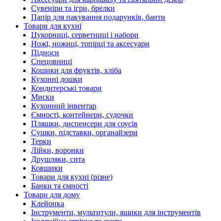
Сувеніри та ігри, брелки
Папір для пакування подарунків, банти
Товари для кухні
Цукорниці, серветниці і набори
Ножі, ножиці, топірці та аксесуари
Підноси
Спецовниці
Кошики для фруктів, хліба
Кухонні дошки
Кондитерські товари
Миски
Кухонний інвентар
Ємності, контейнери, судочки
Пляшки, диспенсери для соусів
Сушки, підставки, органайзери
Терки
Лійки, воронки
Друшляки, сита
Ковшики
Товари для кухні (різне)
Банки та ємності
Товари для дому
Клейонка
Інструменти, мультитули, ящики для інструментів