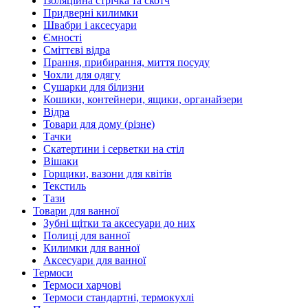
Ізоляційна стрічка та скотч
Придверні килимки
Швабри і аксесуари
Ємності
Сміттєві відра
Прання, прибирання, миття посуду
Чохли для одягу
Сушарки для білизни
Кошики, контейнери, ящики, органайзери
Відра
Товари для дому (різне)
Тачки
Скатертини і серветки на стіл
Вішаки
Горщики, вазони для квітів
Текстиль
Тази
Товари для ванної
Зубні щітки та аксесуари до них
Полиці для ванної
Килимки для ванної
Аксесуари для ванної
Термоси
Термоси харчові
Термоси стандартні, термокухлі