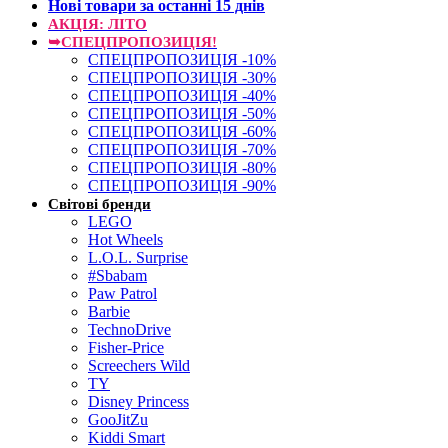
Нові товари за останнi 15 днiв
АКЦІЯ: ЛІТО
➥СПЕЦПРОПОЗИЦІЯ!
СПЕЦПРОПОЗИЦІЯ -10%
СПЕЦПРОПОЗИЦІЯ -30%
СПЕЦПРОПОЗИЦІЯ -40%
СПЕЦПРОПОЗИЦІЯ -50%
СПЕЦПРОПОЗИЦІЯ -60%
СПЕЦПРОПОЗИЦІЯ -70%
СПЕЦПРОПОЗИЦІЯ -80%
СПЕЦПРОПОЗИЦІЯ -90%
Світові бренди
LEGO
Hot Wheels
L.O.L. Surprise
#Sbabam
Paw Patrol
Barbie
TechnoDrive
Fisher-Price
Screechers Wild
TY
Disney Princess
GooJitZu
Kiddi Smart