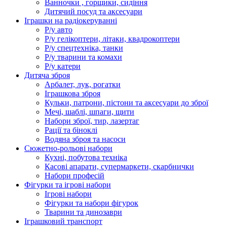
Ванночки , горщики, сидіння
Дитячий посуд та аксесуари
Іграшки на радіокеруванні
Р/у авто
Р/у гелікоптери, літаки, квадрокоптери
Р/у спецтехніка, танки
Р/у тварини та комахи
Р/у катери
Дитяча зброя
Арбалет, лук, рогатки
Іграшкова зброя
Кульки, патрони, пістони та аксесуари до зброї
Мечі, шаблі, шпаги, щити
Набори зброї, тир, лазертаг
Рації та біноклі
Водяна зброя та насоси
Сюжетно-рольові набори
Кухні, побутова техніка
Касові апарати, супермаркети, скарбнички
Набори професій
Фігурки та ігрові набори
Ігрові набори
Фігурки та набори фігурок
Тварини та динозаври
Іграшковий транспорт