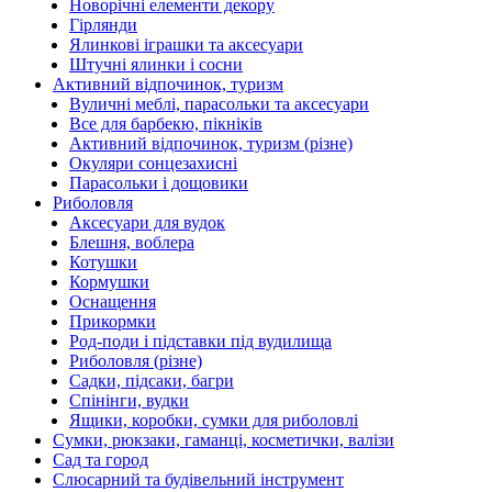
Новорічні елементи декору
Гірлянди
Ялинкові іграшки та аксесуари
Штучні ялинки і сосни
Активний відпочинок, туризм
Вуличні меблі, парасольки та аксесуари
Все для барбекю, пікніків
Активний відпочинок, туризм (різне)
Окуляри сонцезахисні
Парасольки і дощовики
Риболовля
Аксесуари для вудок
Блешня, воблера
Котушки
Кормушки
Оснащення
Прикормки
Род-поди і підставки під вудилища
Риболовля (різне)
Садки, підсаки, багри
Спінінги, вудки
Ящики, коробки, сумки для риболовлі
Сумки, рюкзаки, гаманці, косметички, валізи
Сад та город
Слюсарний та будівельний інструмент