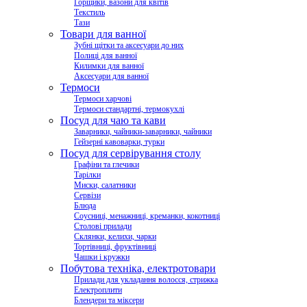
Горщики, вазони для квітів
Текстиль
Тази
Товари для ванної
Зубні щітки та аксесуари до них
Полиці для ванної
Килимки для ванної
Аксесуари для ванної
Термоси
Термоси харчові
Термоси стандартні, термокухлі
Посуд для чаю та кави
Заварники, чайники-заварники, чайники
Гейзерні кавоварки, турки
Посуд для сервірування столу
Графіни та глечики
Тарілки
Миски, салатники
Сервізи
Блюда
Соусниці, менажниці, креманки, кокотниці
Столові прилади
Склянки, келихи, чарки
Тортівниці, фруктівниці
Чашки і кружки
Побутова техніка, електротовари
Прилади для укладання волосся, стрижка
Електроплити
Блендери та міксери