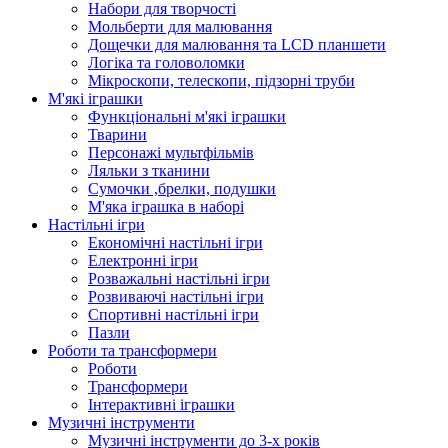
Набори для творчості
Мольберти для малювання
Дощечки для малювання та LCD планшети
Логіка та головоломки
Мікроскопи, телескопи, підзорні труби
М'які іграшки
Функціональні м'які іграшки
Тварини
Персонажі мультфільмів
Ляльки з тканини
Сумочки ,брелки, подушки
М'яка іграшка в наборі
Настільні ігри
Економічні настільні ігри
Електронні ігри
Розважальні настільні ігри
Розвиваючі настільні ігри
Спортивні настільні ігри
Пазли
Роботи та трансформери
Роботи
Трансформери
Інтерактивні іграшки
Музичні інструменти
Музичні інструменти до 3-х років