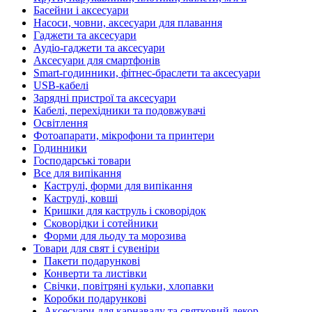
Басейни і аксесуари
Насоси, човни, аксесуари для плавання
Гаджети та аксесуари
Аудіо-гаджети та аксесуари
Аксесуари для смартфонів
Smart-годинники, фітнес-браслети та аксесуари
USB-кабелі
Зарядні пристрої та аксесуари
Кабелі, перехідники та подовжувачі
Освітлення
Фотоапарати, мікрофони та принтери
Годинники
Господарські товари
Все для випікання
Каструлі, форми для випікання
Каструлі, ковші
Кришки для каструль і сковорідок
Сковорідки і сотейники
Форми для льоду та морозива
Товари для свят і сувеніри
Пакети подарункові
Конверти та листівки
Свічки, повітряні кульки, хлопавки
Коробки подарункові
Аксесуари для карнавалу та святковий декор