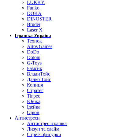
LUKKY
Funko
DOKA
DINOSTER
Bruder
Laser X
Іграшка Україна
Технок
Artos Games
DoDo
Doloni
G-Toys
Бамсик
ВладиТойс
Данко Тойс
Копиця
Стратег
Тігрес
Юніка
Ідейка
Оріон
Антистреси
Антистрес іграшка
Лизун та слайм
Стретч-фигурки