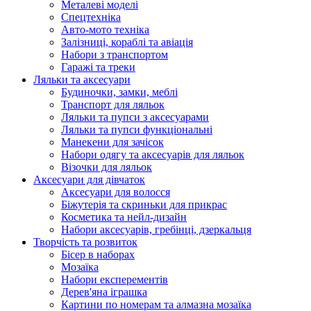
Металеві моделі
Спецтехніка
Авто-мото техніка
Залізниці, кораблі та авіація
Набори з транспортом
Гаражі та треки
Ляльки та аксесуари
Будиночки, замки, меблі
Транспорт для ляльок
Ляльки та пупси з аксесуарами
Ляльки та пупси функціональні
Манекени для зачісок
Набори одягу та аксесуарів для ляльок
Візочки для ляльок
Аксесуари для дівчаток
Аксесуари для волосся
Біжутерія та скриньки для прикрас
Косметика та нейл-дизайн
Набори аксесуарів, гребінці, дзеркальця
Творчість та розвиток
Бісер в наборах
Мозаїка
Набори експерементів
Дерев'яна іграшка
Картини по номерам та алмазна мозаїка