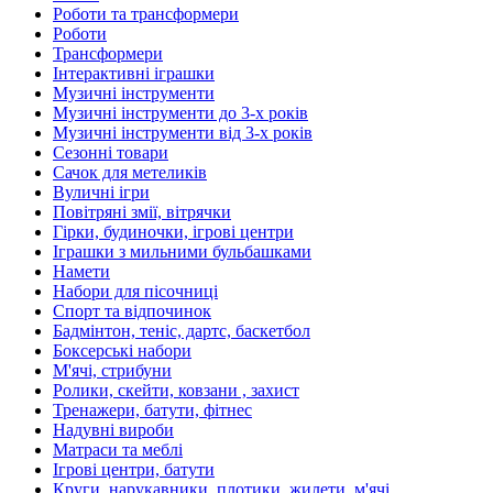
Роботи та трансформери
Роботи
Трансформери
Інтерактивні іграшки
Музичні інструменти
Музичні інструменти до 3-х років
Музичні інструменти від 3-х років
Сезонні товари
Сачок для метеликів
Вуличні ігри
Повітряні змії, вітрячки
Гірки, будиночки, ігрові центри
Іграшки з мильними бульбашками
Намети
Набори для пісочниці
Спорт та відпочинок
Бадмінтон, теніс, дартс, баскетбол
Боксерські набори
М'ячі, стрибуни
Ролики, скейти, ковзани , захист
Тренажери, батути, фітнес
Надувні вироби
Матраси та меблі
Ігрові центри, батути
Круги, нарукавники, плотики, жилети, м'ячі