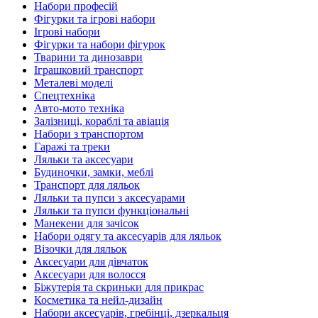
Набори професій
Фігурки та ігрові набори
Ігрові набори
Фігурки та набори фігурок
Тварини та динозаври
Іграшковий транспорт
Металеві моделі
Спецтехніка
Авто-мото техніка
Залізниці, кораблі та авіація
Набори з транспортом
Гаражі та треки
Ляльки та аксесуари
Будиночки, замки, меблі
Транспорт для ляльок
Ляльки та пупси з аксесуарами
Ляльки та пупси функціональні
Манекени для зачісок
Набори одягу та аксесуарів для ляльок
Візочки для ляльок
Аксесуари для дівчаток
Аксесуари для волосся
Біжутерія та скриньки для прикрас
Косметика та нейл-дизайн
Набори аксесуарів, гребінці, дзеркальця