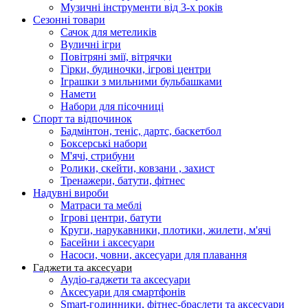
Музичні інструменти від 3-х років
Сезонні товари
Сачок для метеликів
Вуличні ігри
Повітряні змії, вітрячки
Гірки, будиночки, ігрові центри
Іграшки з мильними бульбашками
Намети
Набори для пісочниці
Спорт та відпочинок
Бадмінтон, теніс, дартс, баскетбол
Боксерські набори
М'ячі, стрибуни
Ролики, скейти, ковзани , захист
Тренажери, батути, фітнес
Надувні вироби
Матраси та меблі
Ігрові центри, батути
Круги, нарукавники, плотики, жилети, м'ячі
Басейни і аксесуари
Насоси, човни, аксесуари для плавання
Гаджети та аксесуари
Аудіо-гаджети та аксесуари
Аксесуари для смартфонів
Smart-годинники, фітнес-браслети та аксесуари