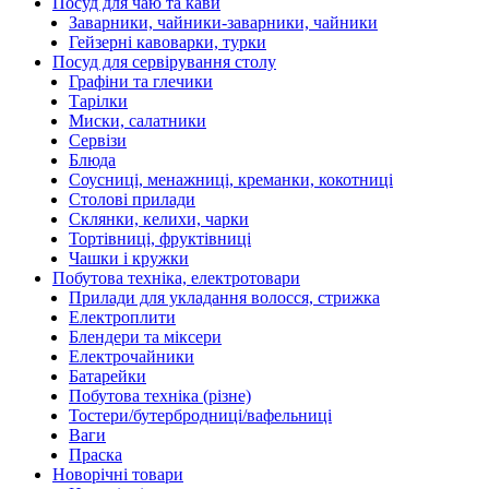
Посуд для чаю та кави
Заварники, чайники-заварники, чайники
Гейзерні кавоварки, турки
Посуд для сервірування столу
Графіни та глечики
Тарілки
Миски, салатники
Сервізи
Блюда
Соусниці, менажниці, креманки, кокотниці
Столові прилади
Склянки, келихи, чарки
Тортівниці, фруктівниці
Чашки і кружки
Побутова техніка, електротовари
Прилади для укладання волосся, стрижка
Електроплити
Блендери та міксери
Електрочайники
Батарейки
Побутова техніка (різне)
Тостери/бутербродниці/вафельниці
Ваги
Праска
Новорічні товари