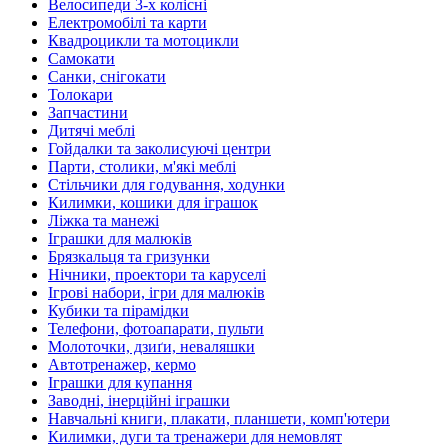
Велосипеди 3-х колісні
Електромобілі та карти
Квадроцикли та мотоцикли
Самокати
Санки, снігокати
Толокари
Запчастини
Дитячі меблі
Гойдалки та заколисуючі центри
Парти, столики, м'які меблі
Стільчики для годування, ходунки
Килимки, кошики для іграшок
Ліжка та манежі
Іграшки для малюків
Брязкальця та гризунки
Нічники, проектори та каруселі
Ігрові набори, ігри для малюків
Кубики та пірамідки
Телефони, фотоапарати, пульти
Молоточки, дзиґи, неваляшки
Автотренажер, кермо
Іграшки для купання
Заводні, інерційні іграшки
Навчальні книги, плакати, планшети, комп'ютери
Килимки, дуги та тренажери для немовлят