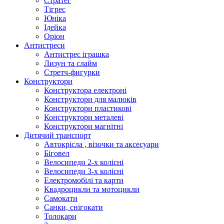
Стратег
Тігрес
Юніка
Ідейка
Оріон
Антистреси
Антистрес іграшка
Лизун та слайм
Стретч-фигурки
Конструктори
Конструктора електроні
Конструктори для малюків
Конструктори пластикові
Конструктори металеві
Конструктори магнітні
Дитячий транспорт
Автокрісла , візочки та аксесуари
Біговел
Велосипеди 2-х колісні
Велосипеди 3-х колісні
Електромобілі та карти
Квадроцикли та мотоцикли
Самокати
Санки, снігокати
Толокари