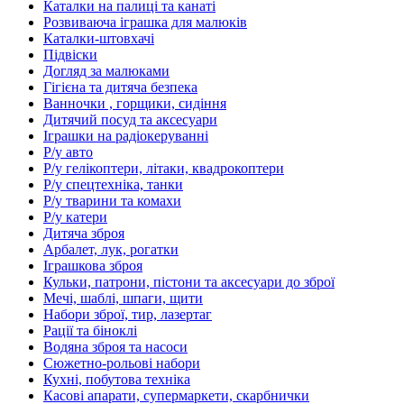
Каталки на палиці та канаті
Розвиваюча іграшка для малюків
Каталки-штовхачі
Підвіски
Догляд за малюками
Гігієна та дитяча безпека
Ванночки , горщики, сидіння
Дитячий посуд та аксесуари
Іграшки на радіокеруванні
Р/у авто
Р/у гелікоптери, літаки, квадрокоптери
Р/у спецтехніка, танки
Р/у тварини та комахи
Р/у катери
Дитяча зброя
Арбалет, лук, рогатки
Іграшкова зброя
Кульки, патрони, пістони та аксесуари до зброї
Мечі, шаблі, шпаги, щити
Набори зброї, тир, лазертаг
Рації та біноклі
Водяна зброя та насоси
Сюжетно-рольові набори
Кухні, побутова техніка
Касові апарати, супермаркети, скарбнички