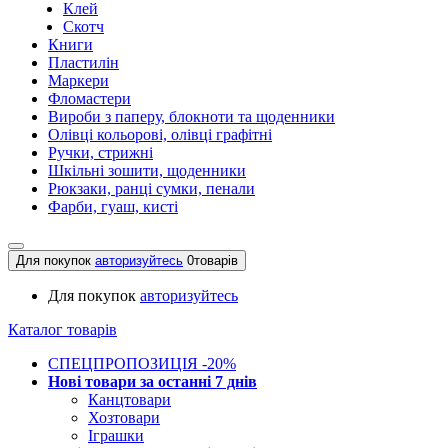
Клей
Скотч
Книги
Пластилін
Маркери
Фломастери
Вироби з паперу, блокноти та щоденники
Олівці кольорові, олівці графітні
Ручки, стрижні
Шкільні зошити, щоденники
Рюкзаки, ранці сумки, пенали
Фарби, гуаш, кисті
Для покупок
авторизуйтесь
0
товарів
Для покупок
авторизуйтесь
Каталог товарів
СПЕЦПРОПОЗИЦІЯ -20%
Нові товари за останнi 7 днiв
Канцтовари
Хозтовари
Іграшки