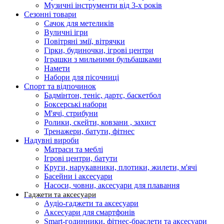
Музичні інструменти від 3-х років
Сезонні товари
Сачок для метеликів
Вуличні ігри
Повітряні змії, вітрячки
Гірки, будиночки, ігрові центри
Іграшки з мильними бульбашками
Намети
Набори для пісочниці
Спорт та відпочинок
Бадмінтон, теніс, дартс, баскетбол
Боксерські набори
М'ячі, стрибуни
Ролики, скейти, ковзани , захист
Тренажери, батути, фітнес
Надувні вироби
Матраси та меблі
Ігрові центри, батути
Круги, нарукавники, плотики, жилети, м'ячі
Басейни і аксесуари
Насоси, човни, аксесуари для плавання
Гаджети та аксесуари
Аудіо-гаджети та аксесуари
Аксесуари для смартфонів
Smart-годинники, фітнес-браслети та аксесуари