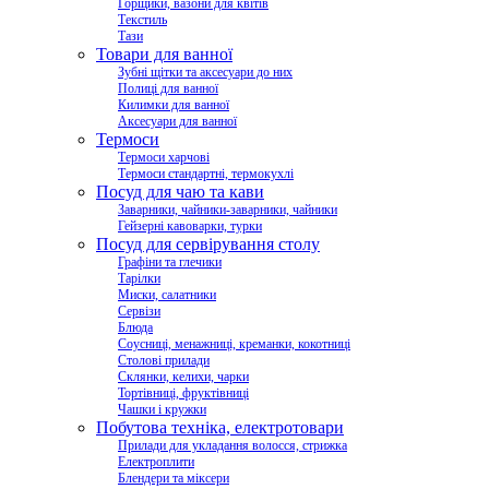
Горщики, вазони для квітів
Текстиль
Тази
Товари для ванної
Зубні щітки та аксесуари до них
Полиці для ванної
Килимки для ванної
Аксесуари для ванної
Термоси
Термоси харчові
Термоси стандартні, термокухлі
Посуд для чаю та кави
Заварники, чайники-заварники, чайники
Гейзерні кавоварки, турки
Посуд для сервірування столу
Графіни та глечики
Тарілки
Миски, салатники
Сервізи
Блюда
Соусниці, менажниці, креманки, кокотниці
Столові прилади
Склянки, келихи, чарки
Тортівниці, фруктівниці
Чашки і кружки
Побутова техніка, електротовари
Прилади для укладання волосся, стрижка
Електроплити
Блендери та міксери