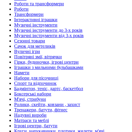
Роботи та трансформери
Роботи
Трансформери
Інтерактивні іграшки
Музичні інструменти
Музичні інструменти до 3-х років
Музичні інструменти від 3-х років
Сезонні товари
Сачок для метеликів
Вуличні ігри
Повітряні змії, вітрячки
Гірки, будиночки, ігрові центри
Іграшки з мильними бульбашками
Намети
Набори для пісочниці
Спорт та відпочинок
Бадмінтон, теніс, дартс, баскетбол
Боксерські набори
М'ячі, стрибуни
Ролики, скейти, ковзани , захист
Тренажери, батути, фітнес
Надувні вироби
Матраси та меблі
Ігрові центри, батути
Круги, нарукавники, плотики, жилети, м'ячі