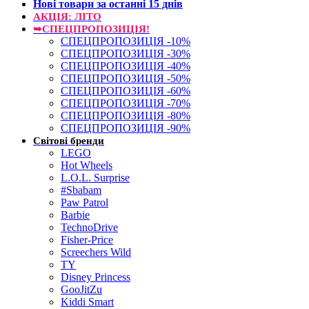
Нові товари за останнi 15 днiв
АКЦІЯ: ЛІТО
➥СПЕЦПРОПОЗИЦІЯ!
СПЕЦПРОПОЗИЦІЯ -10%
СПЕЦПРОПОЗИЦІЯ -30%
СПЕЦПРОПОЗИЦІЯ -40%
СПЕЦПРОПОЗИЦІЯ -50%
СПЕЦПРОПОЗИЦІЯ -60%
СПЕЦПРОПОЗИЦІЯ -70%
СПЕЦПРОПОЗИЦІЯ -80%
СПЕЦПРОПОЗИЦІЯ -90%
Світові бренди
LEGO
Hot Wheels
L.O.L. Surprise
#Sbabam
Paw Patrol
Barbie
TechnoDrive
Fisher-Price
Screechers Wild
TY
Disney Princess
GooJitZu
Kiddi Smart