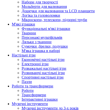
Набори для творчості
Мольберти для малювання
Дощечки для малювання та LCD планшети
Логіка та головоломки
Мікроскопи, телескопи, підзорні труби
М'які іграшки
Функціональні м'які іграшки
Тварини
Персонажі мультфільмів
Ляльки з тканини
Сумочки ,брелки, подушки
М'яка іграшка в наборі
Настільні ігри
Економічні настільні ігри
Електронні ігри
Розважальні настільні ігри
Розвиваючі настільні ігри
Спортивні настільні ігри
Пазли
Роботи та трансформери
Роботи
Трансформери
Інтерактивні іграшки
Музичні інструменти
Музичні інструменти до 3-х років