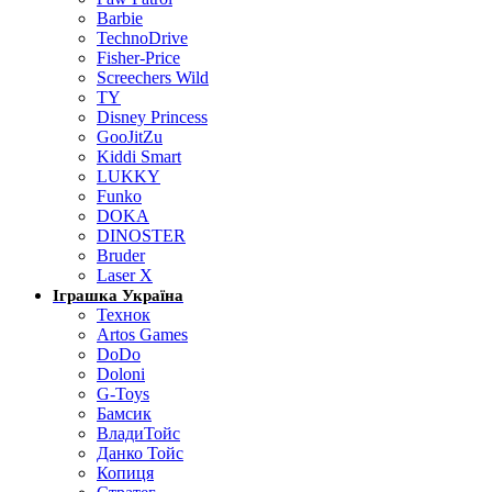
Barbie
TechnoDrive
Fisher-Price
Screechers Wild
TY
Disney Princess
GooJitZu
Kiddi Smart
LUKKY
Funko
DOKA
DINOSTER
Bruder
Laser X
Іграшка Україна
Технок
Artos Games
DoDo
Doloni
G-Toys
Бамсик
ВладиТойс
Данко Тойс
Копиця