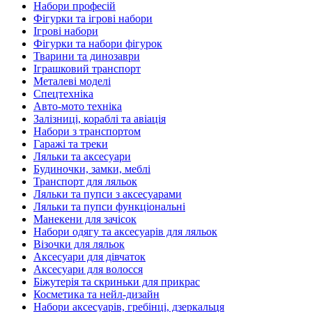
Набори професій
Фігурки та ігрові набори
Ігрові набори
Фігурки та набори фігурок
Тварини та динозаври
Іграшковий транспорт
Металеві моделі
Спецтехніка
Авто-мото техніка
Залізниці, кораблі та авіація
Набори з транспортом
Гаражі та треки
Ляльки та аксесуари
Будиночки, замки, меблі
Транспорт для ляльок
Ляльки та пупси з аксесуарами
Ляльки та пупси функціональні
Манекени для зачісок
Набори одягу та аксесуарів для ляльок
Візочки для ляльок
Аксесуари для дівчаток
Аксесуари для волосся
Біжутерія та скриньки для прикрас
Косметика та нейл-дизайн
Набори аксесуарів, гребінці, дзеркальця