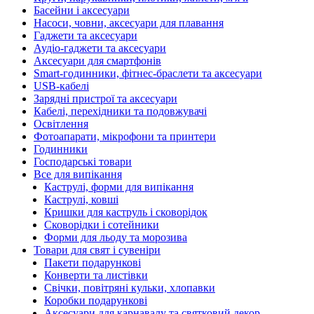
Басейни і аксесуари
Насоси, човни, аксесуари для плавання
Гаджети та аксесуари
Аудіо-гаджети та аксесуари
Аксесуари для смартфонів
Smart-годинники, фітнес-браслети та аксесуари
USB-кабелі
Зарядні пристрої та аксесуари
Кабелі, перехідники та подовжувачі
Освітлення
Фотоапарати, мікрофони та принтери
Годинники
Господарські товари
Все для випікання
Каструлі, форми для випікання
Каструлі, ковші
Кришки для каструль і сковорідок
Сковорідки і сотейники
Форми для льоду та морозива
Товари для свят і сувеніри
Пакети подарункові
Конверти та листівки
Свічки, повітряні кульки, хлопавки
Коробки подарункові
Аксесуари для карнавалу та святковий декор