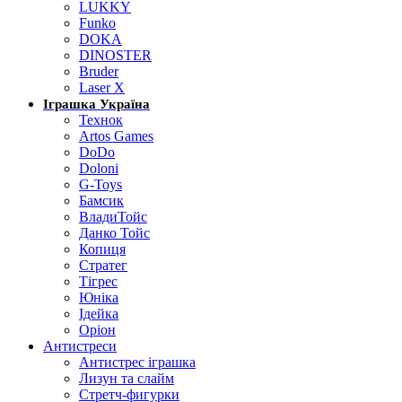
LUKKY
Funko
DOKA
DINOSTER
Bruder
Laser X
Іграшка Україна
Технок
Artos Games
DoDo
Doloni
G-Toys
Бамсик
ВладиТойс
Данко Тойс
Копиця
Стратег
Тігрес
Юніка
Ідейка
Оріон
Антистреси
Антистрес іграшка
Лизун та слайм
Стретч-фигурки