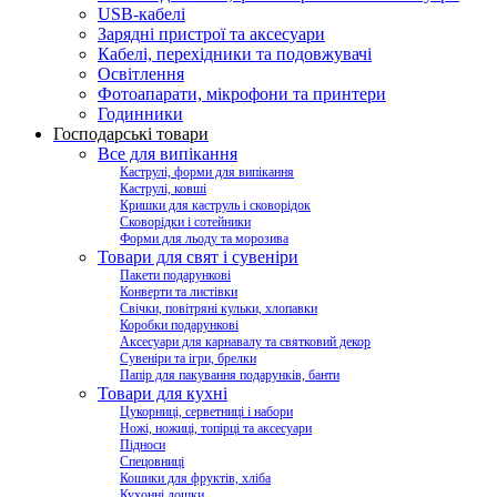
USB-кабелі
Зарядні пристрої та аксесуари
Кабелі, перехідники та подовжувачі
Освітлення
Фотоапарати, мікрофони та принтери
Годинники
Господарські товари
Все для випікання
Каструлі, форми для випікання
Каструлі, ковші
Кришки для каструль і сковорідок
Сковорідки і сотейники
Форми для льоду та морозива
Товари для свят і сувеніри
Пакети подарункові
Конверти та листівки
Свічки, повітряні кульки, хлопавки
Коробки подарункові
Аксесуари для карнавалу та святковий декор
Сувеніри та ігри, брелки
Папір для пакування подарунків, банти
Товари для кухні
Цукорниці, серветниці і набори
Ножі, ножиці, топірці та аксесуари
Підноси
Спецовниці
Кошики для фруктів, хліба
Кухонні дошки