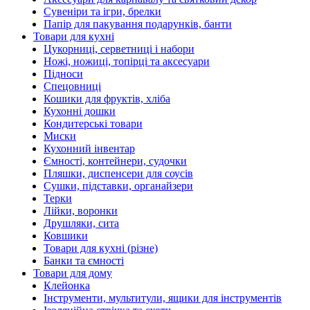
Сувеніри та ігри, брелки
Папір для пакування подарунків, банти
Товари для кухні
Цукорниці, серветниці і набори
Ножі, ножиці, топірці та аксесуари
Підноси
Спецовниці
Кошики для фруктів, хліба
Кухонні дошки
Кондитерські товари
Миски
Кухонний інвентар
Ємності, контейнери, судочки
Пляшки, диспенсери для соусів
Сушки, підставки, органайзери
Терки
Лійки, воронки
Друшляки, сита
Ковшики
Товари для кухні (різне)
Банки та ємності
Товари для дому
Клейонка
Інструменти, мультитули, ящики для інструментів