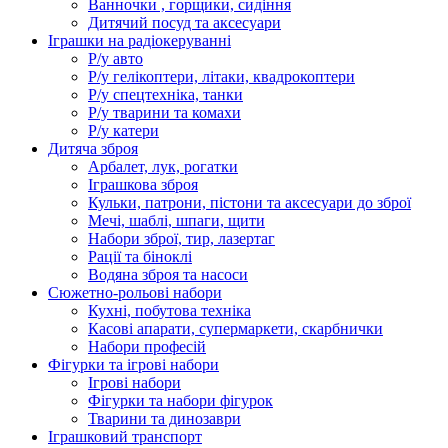
Ванночки , горщики, сидіння
Дитячий посуд та аксесуари
Іграшки на радіокеруванні
Р/у авто
Р/у гелікоптери, літаки, квадрокоптери
Р/у спецтехніка, танки
Р/у тварини та комахи
Р/у катери
Дитяча зброя
Арбалет, лук, рогатки
Іграшкова зброя
Кульки, патрони, пістони та аксесуари до зброї
Мечі, шаблі, шпаги, щити
Набори зброї, тир, лазертаг
Рації та біноклі
Водяна зброя та насоси
Сюжетно-рольові набори
Кухні, побутова техніка
Касові апарати, супермаркети, скарбнички
Набори професій
Фігурки та ігрові набори
Ігрові набори
Фігурки та набори фігурок
Тварини та динозаври
Іграшковий транспорт