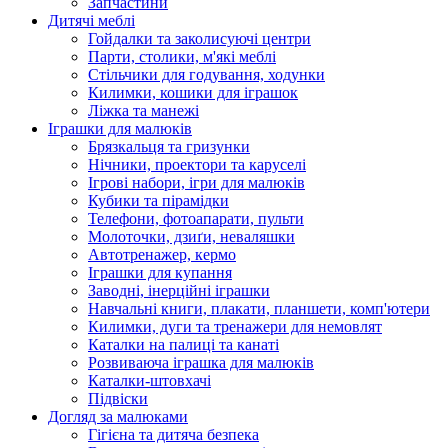
Запчастини
Дитячі меблі
Гойдалки та заколисуючі центри
Парти, столики, м'які меблі
Стільчики для годування, ходунки
Килимки, кошики для іграшок
Ліжка та манежі
Іграшки для малюків
Брязкальця та гризунки
Нічники, проектори та каруселі
Ігрові набори, ігри для малюків
Кубики та пірамідки
Телефони, фотоапарати, пульти
Молоточки, дзиґи, неваляшки
Автотренажер, кермо
Іграшки для купання
Заводні, інерційні іграшки
Навчальні книги, плакати, планшети, комп'ютери
Килимки, дуги та тренажери для немовлят
Каталки на палиці та канаті
Розвиваюча іграшка для малюків
Каталки-штовхачі
Підвіски
Догляд за малюками
Гігієна та дитяча безпека