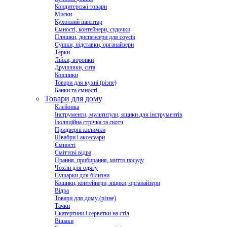
Кондитерські товари
Миски
Кухонний інвентар
Ємності, контейнери, судочки
Пляшки, диспенсери для соусів
Сушки, підставки, органайзери
Терки
Лійки, воронки
Друшляки, сита
Ковшики
Товари для кухні (різне)
Банки та ємності
Товари для дому
Клейонка
Інструменти, мультитули, ящики для інструментів
Ізоляційна стрічка та скотч
Придверні килимки
Швабри і аксесуари
Ємності
Сміттєві відра
Прання, прибирання, миття посуду
Чохли для одягу
Сушарки для білизни
Кошики, контейнери, ящики, органайзери
Відра
Товари для дому (різне)
Тачки
Скатертини і серветки на стіл
Вішаки