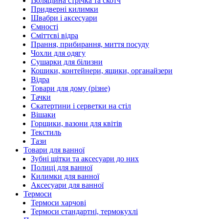
Ізоляційна стрічка та скотч
Придверні килимки
Швабри і аксесуари
Ємності
Сміттєві відра
Прання, прибирання, миття посуду
Чохли для одягу
Сушарки для білизни
Кошики, контейнери, ящики, органайзери
Відра
Товари для дому (різне)
Тачки
Скатертини і серветки на стіл
Вішаки
Горщики, вазони для квітів
Текстиль
Тази
Товари для ванної
Зубні щітки та аксесуари до них
Полиці для ванної
Килимки для ванної
Аксесуари для ванної
Термоси
Термоси харчові
Термоси стандартні, термокухлі