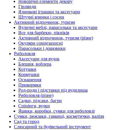
Новорічні елементи декору
Гірлянди
Ялинкові іграшки та аксесуари
Штучні ялинки і сосни
Активний відпочинок, туризм
Вуличні меблі, парасольки та аксесуари
Все для барбекю, пікніків
Активний відпочинок, туризм (різне)
Окуляри сонцезахисні
Парасольки і дощовики
Риболовля
Аксесуари для вудок
Блешня, воблера
Котушки
Кормушки
Оснащення
Прикормки
Род-поди і підставки під вудилища
Риболовля (різне)
Садки, підсаки, багри
Спінінги, вудки
Ящики, коробки, сумки для риболовлі
Сумки, рюкзаки, гаманці, косметички, валізи
Сад та город
Слюсарний та будівельний інструмент