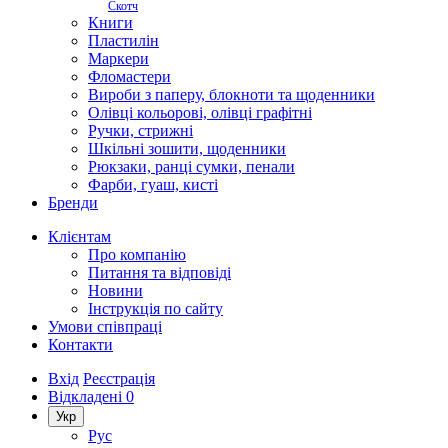
Скотч
Книги
Пластилін
Маркери
Фломастери
Вироби з паперу, блокноти та щоденники
Олівці кольорові, олівці графітні
Ручки, стрижні
Шкільні зошити, щоденники
Рюкзаки, ранці сумки, пенали
Фарби, гуаш, кисті
Бренди
Клієнтам
Про компанію
Питання та відповіді
Новини
Інструкція по сайту
Умови співпраці
Контакти
Вхід
Реєстрація
Відкладені
0
Укр
Рус