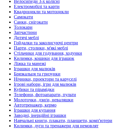
Велосипеди 3-х колісні
Електромобілі та карти
Квадроцикли та мотоцикли
Самокати
Санки, снігокати
Толокари
Запчастини
Дитячі меблі
Гойдалки та заколисуючі центри
Парти, столики, м'які меблі
Стільчики для годування, ходунки
Килимки, кошики для іграшок
Ліжка та манежі
Іграшки для малюків
Брязкальця та гризунки
Нічники, проектори та каруселі
Ігрові набори, ігри для малюків
Кубики та пірамідки
Телефони, фотоапарати, пульти
Молоточки, дзиґи, неваляшки
Автотренажер, кермо
Іграшки для купання
Заводні, інерційні іграшки
Навчальні книги, плакати, планшети, комп'ютери
Килимки, дуги та тренажери для немовлят