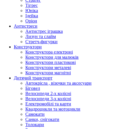
Стратег
Тігрес
Юніка
Ідейка
Оріон
Антистреси
Антистрес іграшка
Лизун та слайм
Стретч-фигурки
Конструктори
Конструктора електроні
Конструктори для малюків
Конструктори пластикові
Конструктори металеві
Конструктори магнітні
Дитячий транспорт
Автокрісла , візочки та аксесуари
Біговел
Велосипеди 2-х колісні
Велосипеди 3-х колісні
Електромобілі та карти
Квадроцикли та мотоцикли
Самокати
Санки, снігокати
Толокари