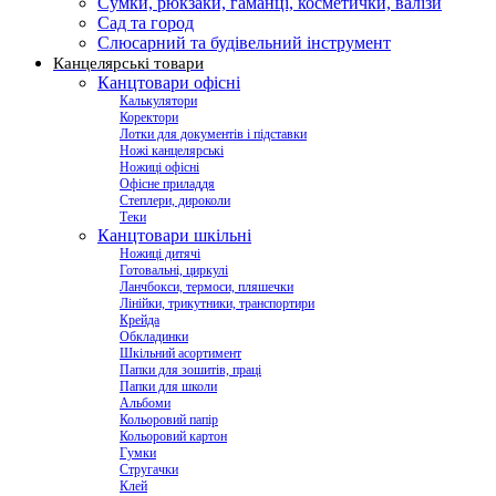
Сумки, рюкзаки, гаманці, косметички, валізи
Сад та город
Слюсарний та будівельний інструмент
Канцелярські товари
Канцтовари офісні
Калькулятори
Коректори
Лотки для документів і підставки
Ножі канцелярські
Ножиці офісні
Офісне приладдя
Степлери, дироколи
Теки
Канцтовари шкільні
Ножиці дитячі
Готовальні, циркулі
Ланчбокси, термоси, пляшечки
Лінійки, трикутники, транспортири
Крейда
Обкладинки
Шкільний асортимент
Папки для зошитів, праці
Папки для школи
Альбоми
Кольоровий папір
Кольоровий картон
Гумки
Стругачки
Клей