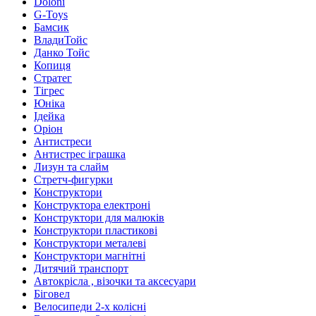
Doloni
G-Toys
Бамсик
ВладиТойс
Данко Тойс
Копиця
Стратег
Тігрес
Юніка
Ідейка
Оріон
Антистреси
Антистрес іграшка
Лизун та слайм
Стретч-фигурки
Конструктори
Конструктора електроні
Конструктори для малюків
Конструктори пластикові
Конструктори металеві
Конструктори магнітні
Дитячий транспорт
Автокрісла , візочки та аксесуари
Біговел
Велосипеди 2-х колісні