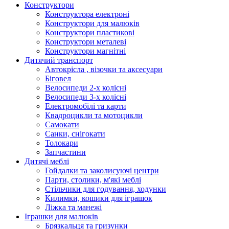
Конструктори
Конструктора електроні
Конструктори для малюків
Конструктори пластикові
Конструктори металеві
Конструктори магнітні
Дитячий транспорт
Автокрісла , візочки та аксесуари
Біговел
Велосипеди 2-х колісні
Велосипеди 3-х колісні
Електромобілі та карти
Квадроцикли та мотоцикли
Самокати
Санки, снігокати
Толокари
Запчастини
Дитячі меблі
Гойдалки та заколисуючі центри
Парти, столики, м'які меблі
Стільчики для годування, ходунки
Килимки, кошики для іграшок
Ліжка та манежі
Іграшки для малюків
Брязкальця та гризунки