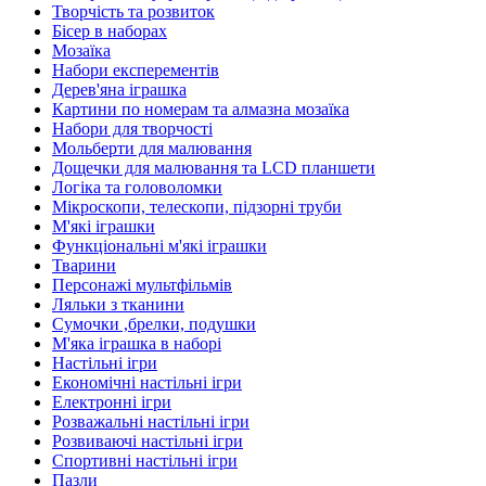
Творчість та розвиток
Бісер в наборах
Мозаїка
Набори експерементів
Дерев'яна іграшка
Картини по номерам та алмазна мозаїка
Набори для творчості
Мольберти для малювання
Дощечки для малювання та LCD планшети
Логіка та головоломки
Мікроскопи, телескопи, підзорні труби
М'які іграшки
Функціональні м'які іграшки
Тварини
Персонажі мультфільмів
Ляльки з тканини
Сумочки ,брелки, подушки
М'яка іграшка в наборі
Настільні ігри
Економічні настільні ігри
Електронні ігри
Розважальні настільні ігри
Розвиваючі настільні ігри
Спортивні настільні ігри
Пазли