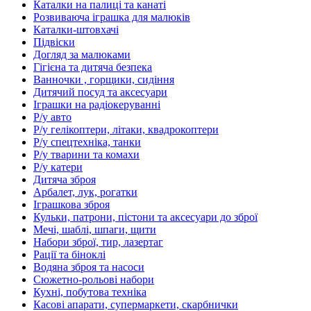
Каталки на палиці та канаті
Розвиваюча іграшка для малюків
Каталки-штовхачі
Підвіски
Догляд за малюками
Гігієна та дитяча безпека
Ванночки , горщики, сидіння
Дитячий посуд та аксесуари
Іграшки на радіокеруванні
Р/у авто
Р/у гелікоптери, літаки, квадрокоптери
Р/у спецтехніка, танки
Р/у тварини та комахи
Р/у катери
Дитяча зброя
Арбалет, лук, рогатки
Іграшкова зброя
Кульки, патрони, пістони та аксесуари до зброї
Мечі, шаблі, шпаги, щити
Набори зброї, тир, лазертаг
Рації та біноклі
Водяна зброя та насоси
Сюжетно-рольові набори
Кухні, побутова техніка
Касові апарати, супермаркети, скарбнички