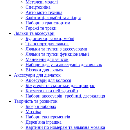
Металеві моделі
Спецтехніка
Авто-мото техніка
Залізниці, кораблі та авіація
Набори з транспортом
Гаражі та треки
Ляльки та аксесуари
Будиночки, замки, меблі
Транспорт для ляльок
Ляльки та пупси з аксесуарами
Ляльки та пупси функціональні
Манекени для зачісок
Набори одягу та аксесуарів для ляльок
Візочки для ляльок
Аксесуари для дівчаток
Аксесуари для волосся
Біжутерія та скриньки для прикрас
Косметика та нейл-дизайн
Набори аксесуарів, гребінці, дзеркальця
Творчість та розвиток
Бісер в наборах
Мозаїка
Набори експерементів
Дерев'яна іграшка
Картини по номерам та алмазна мозаїка