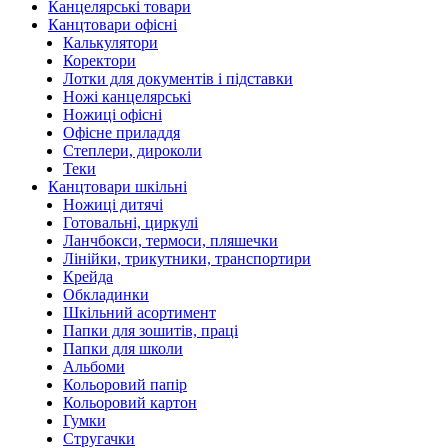
Канцелярські товари
Канцтовари офісні
Калькулятори
Коректори
Лотки для документів і підставки
Ножі канцелярські
Ножиці офісні
Офісне приладдя
Степлери, дироколи
Теки
Канцтовари шкільні
Ножиці дитячі
Готовальні, циркулі
Ланчбокси, термоси, пляшечки
Лінійки, трикутники, транспортири
Крейда
Обкладинки
Шкільний асортимент
Папки для зошитів, праці
Папки для школи
Альбоми
Кольоровий папір
Кольоровий картон
Гумки
Стругачки