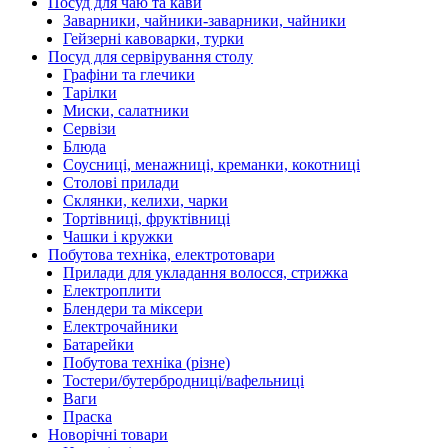
Посуд для чаю та кави
Заварники, чайники-заварники, чайники
Гейзерні кавоварки, турки
Посуд для сервірування столу
Графіни та глечики
Тарілки
Миски, салатники
Сервізи
Блюда
Соусниці, менажниці, креманки, кокотниці
Столові прилади
Склянки, келихи, чарки
Тортівниці, фруктівниці
Чашки і кружки
Побутова техніка, електротовари
Прилади для укладання волосся, стрижка
Електроплити
Блендери та міксери
Електрочайники
Батарейки
Побутова техніка (різне)
Тостери/бутербродниці/вафельниці
Ваги
Праска
Новорічні товари