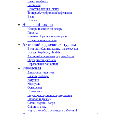
Електрочайники
Батарейки
Побутова техніка (різне)
Тостери/бутербродниці/вафельниці
Ваги
Праска
Новорічні товари
Новорічні елементи декору
Гірлянди
Ялинкові іграшки та аксесуари
Штучні ялинки і сосни
Активний відпочинок, туризм
Вуличні меблі, парасольки та аксесуари
Все для барбекю, пікніків
Активний відпочинок, туризм (різне)
Окуляри сонцезахисні
Парасольки і дощовики
Риболовля
Аксесуари для вудок
Блешня, воблера
Котушки
Кормушки
Оснащення
Прикормки
Род-поди і підставки під вудилища
Риболовля (різне)
Садки, підсаки, багри
Спінінги, вудки
Ящики, коробки, сумки для риболовлі