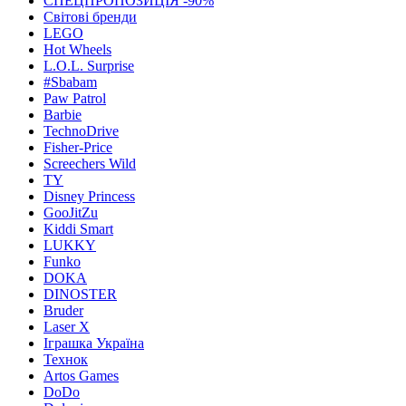
СПЕЦПРОПОЗИЦІЯ -90%
Світові бренди
LEGO
Hot Wheels
L.O.L. Surprise
#Sbabam
Paw Patrol
Barbie
TechnoDrive
Fisher-Price
Screechers Wild
TY
Disney Princess
GooJitZu
Kiddi Smart
LUKKY
Funko
DOKA
DINOSTER
Bruder
Laser X
Іграшка Україна
Технок
Artos Games
DoDo