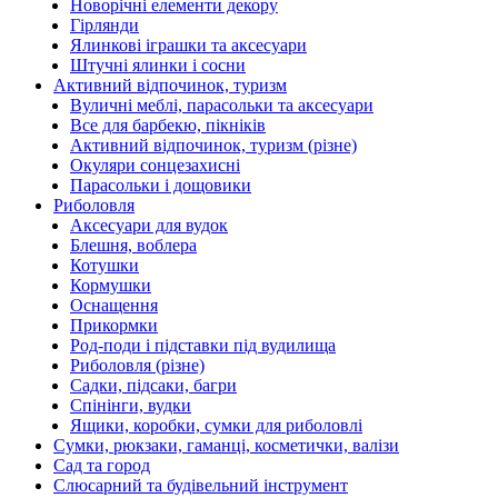
Новорічні елементи декору
Гірлянди
Ялинкові іграшки та аксесуари
Штучні ялинки і сосни
Активний відпочинок, туризм
Вуличні меблі, парасольки та аксесуари
Все для барбекю, пікніків
Активний відпочинок, туризм (різне)
Окуляри сонцезахисні
Парасольки і дощовики
Риболовля
Аксесуари для вудок
Блешня, воблера
Котушки
Кормушки
Оснащення
Прикормки
Род-поди і підставки під вудилища
Риболовля (різне)
Садки, підсаки, багри
Спінінги, вудки
Ящики, коробки, сумки для риболовлі
Сумки, рюкзаки, гаманці, косметички, валізи
Сад та город
Слюсарний та будівельний інструмент