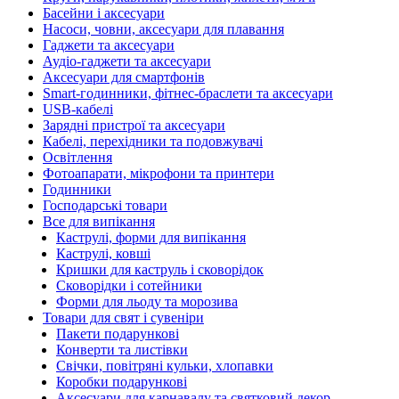
Басейни і аксесуари
Насоси, човни, аксесуари для плавання
Гаджети та аксесуари
Аудіо-гаджети та аксесуари
Аксесуари для смартфонів
Smart-годинники, фітнес-браслети та аксесуари
USB-кабелі
Зарядні пристрої та аксесуари
Кабелі, перехідники та подовжувачі
Освітлення
Фотоапарати, мікрофони та принтери
Годинники
Господарські товари
Все для випікання
Каструлі, форми для випікання
Каструлі, ковші
Кришки для каструль і сковорідок
Сковорідки і сотейники
Форми для льоду та морозива
Товари для свят і сувеніри
Пакети подарункові
Конверти та листівки
Свічки, повітряні кульки, хлопавки
Коробки подарункові
Аксесуари для карнавалу та святковий декор