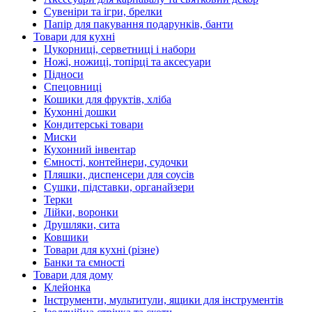
Сувеніри та ігри, брелки
Папір для пакування подарунків, банти
Товари для кухні
Цукорниці, серветниці і набори
Ножі, ножиці, топірці та аксесуари
Підноси
Спецовниці
Кошики для фруктів, хліба
Кухонні дошки
Кондитерські товари
Миски
Кухонний інвентар
Ємності, контейнери, судочки
Пляшки, диспенсери для соусів
Сушки, підставки, органайзери
Терки
Лійки, воронки
Друшляки, сита
Ковшики
Товари для кухні (різне)
Банки та ємності
Товари для дому
Клейонка
Інструменти, мультитули, ящики для інструментів