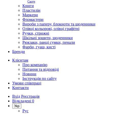
Скотч
Книги
Пластилін
Маркери
Фломастери
Вироби з паперу, блокноти та щоденники
Олівці кольорові, олівці графітні
Ручки, стрижні
Шкільні зошити, щоденники
Рюкзаки, ранці сумки, пенали
Фарби, гуаш, кисті
Бренди
Клієнтам
Про компанію
Питання та відповіді
Новини
Інструкція по сайту
Умови співпраці
Контакти
Вхід
Реєстрація
Відкладені
0
Укр
Рус