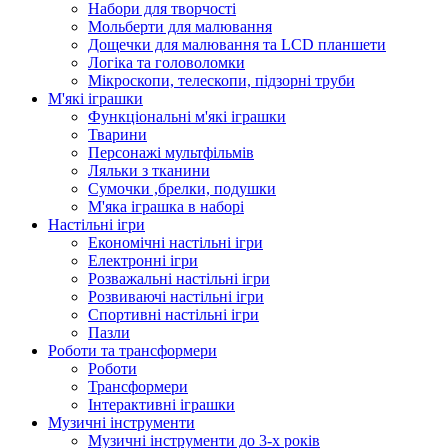
Набори для творчості
Мольберти для малювання
Дощечки для малювання та LCD планшети
Логіка та головоломки
Мікроскопи, телескопи, підзорні труби
М'які іграшки
Функціональні м'які іграшки
Тварини
Персонажі мультфільмів
Ляльки з тканини
Сумочки ,брелки, подушки
М'яка іграшка в наборі
Настільні ігри
Економічні настільні ігри
Електронні ігри
Розважальні настільні ігри
Розвиваючі настільні ігри
Спортивні настільні ігри
Пазли
Роботи та трансформери
Роботи
Трансформери
Інтерактивні іграшки
Музичні інструменти
Музичні інструменти до 3-х років