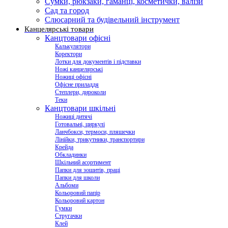
Сумки, рюкзаки, гаманці, косметички, валізи
Сад та город
Слюсарний та будівельний інструмент
Канцелярські товари
Канцтовари офісні
Калькулятори
Коректори
Лотки для документів і підставки
Ножі канцелярські
Ножиці офісні
Офісне приладдя
Степлери, дироколи
Теки
Канцтовари шкільні
Ножиці дитячі
Готовальні, циркулі
Ланчбокси, термоси, пляшечки
Лінійки, трикутники, транспортири
Крейда
Обкладинки
Шкільний асортимент
Папки для зошитів, праці
Папки для школи
Альбоми
Кольоровий папір
Кольоровий картон
Гумки
Стругачки
Клей