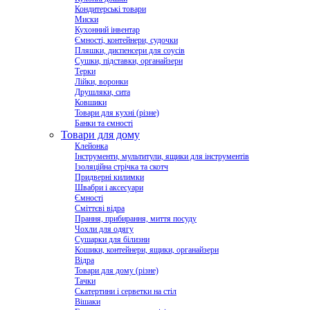
Кондитерські товари
Миски
Кухонний інвентар
Ємності, контейнери, судочки
Пляшки, диспенсери для соусів
Сушки, підставки, органайзери
Терки
Лійки, воронки
Друшляки, сита
Ковшики
Товари для кухні (різне)
Банки та ємності
Товари для дому
Клейонка
Інструменти, мультитули, ящики для інструментів
Ізоляційна стрічка та скотч
Придверні килимки
Швабри і аксесуари
Ємності
Сміттєві відра
Прання, прибирання, миття посуду
Чохли для одягу
Сушарки для білизни
Кошики, контейнери, ящики, органайзери
Відра
Товари для дому (різне)
Тачки
Скатертини і серветки на стіл
Вішаки