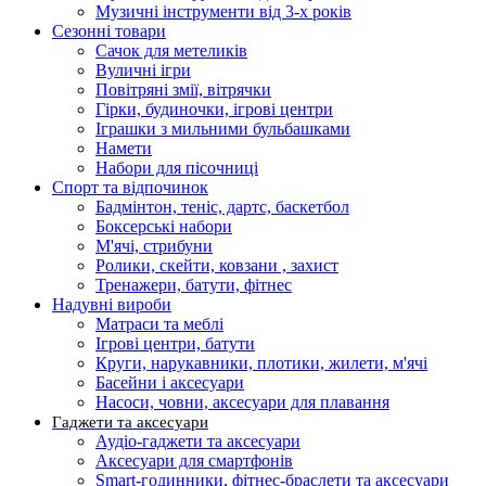
Музичні інструменти від 3-х років
Сезонні товари
Сачок для метеликів
Вуличні ігри
Повітряні змії, вітрячки
Гірки, будиночки, ігрові центри
Іграшки з мильними бульбашками
Намети
Набори для пісочниці
Спорт та відпочинок
Бадмінтон, теніс, дартс, баскетбол
Боксерські набори
М'ячі, стрибуни
Ролики, скейти, ковзани , захист
Тренажери, батути, фітнес
Надувні вироби
Матраси та меблі
Ігрові центри, батути
Круги, нарукавники, плотики, жилети, м'ячі
Басейни і аксесуари
Насоси, човни, аксесуари для плавання
Гаджети та аксесуари
Аудіо-гаджети та аксесуари
Аксесуари для смартфонів
Smart-годинники, фітнес-браслети та аксесуари