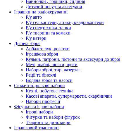
Ванночки , горщики, сидіння
Дитячий посуд та аксесуари
Іграшки на радіокеруванні
Р/у авто
Р/у гелікоптери, літаки, квадрокоптери
Р/у спецтехніка, танки
Р/у тварини та комахи
Р/у катери
Дитяча зброя
Арбалет, лук, рогатки
Іграшкова зброя
Кульки, патрони, пістони та аксесуари до зброї
Мечі, шаблі, шпаги, щити
Набори зброї, тир, лазертаг
Рації та біноклі
Водяна зброя та насоси
Сюжетно-рольові набори
Кухні, побутова техніка
Касові апарати, супермаркети, скарбнички
Набори професій
Фігурки та ігрові набори
Ігрові набори
Фігурки та набори фігурок
Тварини та динозаври
Іграшковий транспорт