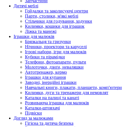
Запчастини
Дитячі меблі
Гойдалки та заколисуючі центри
Парти, столики, м'які меблі
Стільчики для годування, ходунки
Килимки, кошики для іграшок
Ліжка та манежі
Іграшки для малюків
Брязкальця та гризунки
Нічники, проектори та каруселі
Ігрові набори, ігри для малюків
Кубики та пірамідки
Телефони, фотоапарати, пульти
Молоточки, дзиґи, неваляшки
Автотренажер, кермо
Іграшки для купання
Заводні, інерційні іграшки
Навчальні книги, плакати, планшети, комп'ютери
Килимки, дуги та тренажери для немовлят
Каталки на палиці та канаті
Розвиваюча іграшка для малюків
Каталки-штовхачі
Підвіски
Догляд за малюками
Гігієна та дитяча безпека