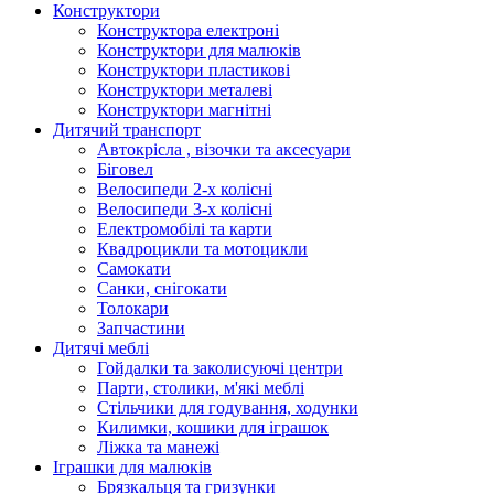
Конструктори
Конструктора електроні
Конструктори для малюків
Конструктори пластикові
Конструктори металеві
Конструктори магнітні
Дитячий транспорт
Автокрісла , візочки та аксесуари
Біговел
Велосипеди 2-х колісні
Велосипеди 3-х колісні
Електромобілі та карти
Квадроцикли та мотоцикли
Самокати
Санки, снігокати
Толокари
Запчастини
Дитячі меблі
Гойдалки та заколисуючі центри
Парти, столики, м'які меблі
Стільчики для годування, ходунки
Килимки, кошики для іграшок
Ліжка та манежі
Іграшки для малюків
Брязкальця та гризунки