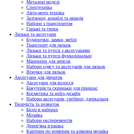
Металеві моделі
Спецтехніка
Авто-мото техніка
Залізниці, кораблі та авіація
Набори з транспортом
Гаражі та треки
Ляльки та аксесуари
Будиночки, замки, меблі
Транспорт для ляльок
Ляльки та пупси з аксесуарами
Ляльки та пупси функціональні
Манекени для зачісок
Набори одягу та аксесуарів для ляльок
Візочки для ляльок
Аксесуари для дівчаток
Аксесуари для волосся
Біжутерія та скриньки для прикрас
Косметика та нейл-дизайн
Набори аксесуарів, гребінці, дзеркальця
Творчість та розвиток
Бісер в наборах
Мозаїка
Набори експерементів
Дерев'яна іграшка
Картини по номерам та алмазна мозаїка