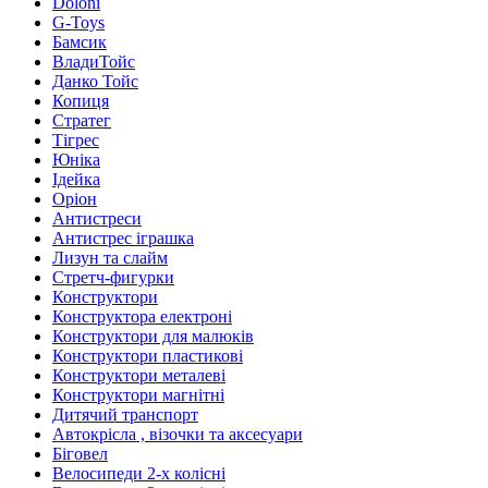
Doloni
G-Toys
Бамсик
ВладиТойс
Данко Тойс
Копиця
Стратег
Тігрес
Юніка
Ідейка
Оріон
Антистреси
Антистрес іграшка
Лизун та слайм
Стретч-фигурки
Конструктори
Конструктора електроні
Конструктори для малюків
Конструктори пластикові
Конструктори металеві
Конструктори магнітні
Дитячий транспорт
Автокрісла , візочки та аксесуари
Біговел
Велосипеди 2-х колісні