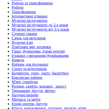
Роботи та трансформери
Роботи
Трансформери
Інтерактивні іграшки
Музичні інструменти
Музичні інструменти до 3-х років
Музичні інструменти від 3-х років
Сезонні товари
Сачок для метеликів
Вуличні ігри
Повітряні змії, вітрячки
Гірки, будиночки, ігрові центри
Іграшки з мильними бульбашками
Намети
Набори для пісочниці
Спорт та відпочинок
Бадмінтон, теніс, дартс, баскетбол
Боксерські набори
М'ячі, стрибуни
Ролики, скейти, ковзани , захист
Тренажери, батути, фітнес
Надувні вироби
Матраси та меблі
Ігрові центри, батути
Круги, нарукавники, плотики, жилети, м'ячі