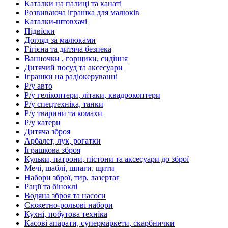
Каталки на палиці та канаті
Розвиваюча іграшка для малюків
Каталки-штовхачі
Підвіски
Догляд за малюками
Гігієна та дитяча безпека
Ванночки , горщики, сидіння
Дитячий посуд та аксесуари
Іграшки на радіокеруванні
Р/у авто
Р/у гелікоптери, літаки, квадрокоптери
Р/у спецтехніка, танки
Р/у тварини та комахи
Р/у катери
Дитяча зброя
Арбалет, лук, рогатки
Іграшкова зброя
Кульки, патрони, пістони та аксесуари до зброї
Мечі, шаблі, шпаги, щити
Набори зброї, тир, лазертаг
Рації та біноклі
Водяна зброя та насоси
Сюжетно-рольові набори
Кухні, побутова техніка
Касові апарати, супермаркети, скарбнички