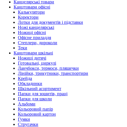
Канцелярські товари
Канцтовари офісні
Калькулятори
Коректори
Лотки для документів і підставки
Ножі канцелярські
Ножиці офісні
Офісне приладдя
Степлери, дироколи
Теки
Канцтовари шкільні
Ножиці дитячі
Готовальні, циркулі
Ланчбокси, термоси, пляшечки
Лінійки, трикутники, транспортири
Крейда
Обкладинки
Шкільний асортимент
Папки для зошитів, праці
Папки для школи
Альбоми
Кольоровий папір
Кольоровий картон
Гумки
Стругачки