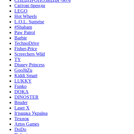
СПЕЦПРОПОЗИЦІЯ -90%
Світові бренди
LEGO
Hot Wheels
L.O.L. Surprise
#Sbabam
Paw Patrol
Barbie
TechnoDrive
Fisher-Price
Screechers Wild
TY
Disney Princess
GooJitZu
Kiddi Smart
LUKKY
Funko
DOKA
DINOSTER
Bruder
Laser X
Іграшка Україна
Технок
Artos Games
DoDo