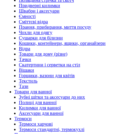
Ізоляційна стрічка та скотч
Придверні килимки
Швабри і аксесуари
Ємності
Сміттєві відра
Прання, прибирання, миття посуду
Чохли для одягу
Сушарки для білизни
Кошики, контейнери, ящики, органайзери
Відра
Товари для дому (різне)
Тачки
Скатертини і серветки на стіл
Вішаки
Горщики, вазони для квітів
Текстиль
Тази
Товари для ванної
Зубні щітки та аксесуари до них
Полиці для ванної
Килимки для ванної
Аксесуари для ванної
Термоси
Термоси харчові
Термоси стандартні, термокухлі