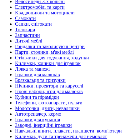
Велосипеди 3-х колісні
Електромобілі та карти
Квадроцикли та мотоцикли
Самокати
Санки, снігокати
Толокари
Запчастини
Дитячі меблі
Гойдалки та заколисуючі центри
Парти, столики, м'які меблі
Стільчики для годування, ходунки
Килимки, кошики для іграшок
Ліжка та манежі
Іграшки для малюків
Брязкальця та гризунки
Нічники, проектори та каруселі
Ігрові набори, ігри для малюків
Кубики та пірамідки
Телефони, фотоапарати, пульти
Молоточки, дзиґи, неваляшки
Автотренажер, кермо
Іграшки для купання
Заводні, інерційні іграшки
Навчальні книги, плакати, планшети, комп'ютери
Килимки, дуги та тренажери для немовлят