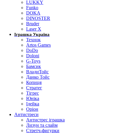
LUKKY
Funko
DOKA
DINOSTER
Bruder
Laser X
Іграшка Україна
Технок
Artos Games
DoDo
Doloni
G-Toys
Бамсик
ВладиТойс
Данко Тойс
Копиця
Стратег
Тігрес
Юніка
Ідейка
Оріон
Антистреси
Антистрес іграшка
Лизун та слайм
Стретч-фигурки