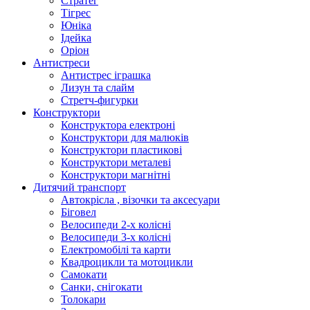
Стратег
Тігрес
Юніка
Ідейка
Оріон
Антистреси
Антистрес іграшка
Лизун та слайм
Стретч-фигурки
Конструктори
Конструктора електроні
Конструктори для малюків
Конструктори пластикові
Конструктори металеві
Конструктори магнітні
Дитячий транспорт
Автокрісла , візочки та аксесуари
Біговел
Велосипеди 2-х колісні
Велосипеди 3-х колісні
Електромобілі та карти
Квадроцикли та мотоцикли
Самокати
Санки, снігокати
Толокари