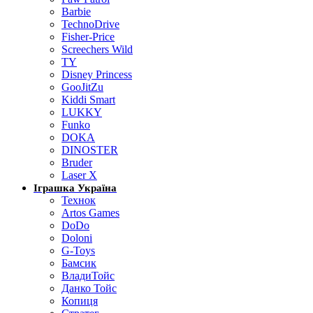
Barbie
TechnoDrive
Fisher-Price
Screechers Wild
TY
Disney Princess
GooJitZu
Kiddi Smart
LUKKY
Funko
DOKA
DINOSTER
Bruder
Laser X
Іграшка Україна
Технок
Artos Games
DoDo
Doloni
G-Toys
Бамсик
ВладиТойс
Данко Тойс
Копиця