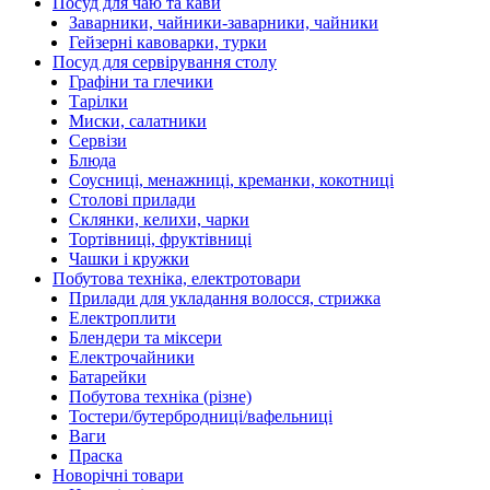
Посуд для чаю та кави
Заварники, чайники-заварники, чайники
Гейзерні кавоварки, турки
Посуд для сервірування столу
Графіни та глечики
Тарілки
Миски, салатники
Сервізи
Блюда
Соусниці, менажниці, креманки, кокотниці
Столові прилади
Склянки, келихи, чарки
Тортівниці, фруктівниці
Чашки і кружки
Побутова техніка, електротовари
Прилади для укладання волосся, стрижка
Електроплити
Блендери та міксери
Електрочайники
Батарейки
Побутова техніка (різне)
Тостери/бутербродниці/вафельниці
Ваги
Праска
Новорічні товари