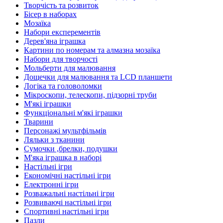
Творчість та розвиток
Бісер в наборах
Мозаїка
Набори експерементів
Дерев'яна іграшка
Картини по номерам та алмазна мозаїка
Набори для творчості
Мольберти для малювання
Дощечки для малювання та LCD планшети
Логіка та головоломки
Мікроскопи, телескопи, підзорні труби
М'які іграшки
Функціональні м'які іграшки
Тварини
Персонажі мультфільмів
Ляльки з тканини
Сумочки ,брелки, подушки
М'яка іграшка в наборі
Настільні ігри
Економічні настільні ігри
Електронні ігри
Розважальні настільні ігри
Розвиваючі настільні ігри
Спортивні настільні ігри
Пазли