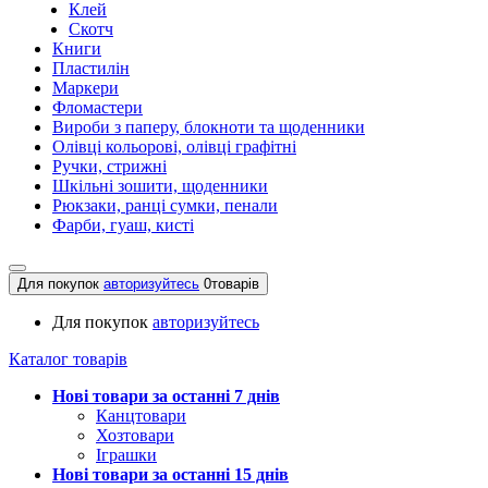
Клей
Скотч
Книги
Пластилін
Маркери
Фломастери
Вироби з паперу, блокноти та щоденники
Олівці кольорові, олівці графітні
Ручки, стрижні
Шкільні зошити, щоденники
Рюкзаки, ранці сумки, пенали
Фарби, гуаш, кисті
Для покупок
авторизуйтесь
0
товарів
Для покупок
авторизуйтесь
Каталог товарів
Нові товари за останнi 7 днiв
Канцтовари
Хозтовари
Іграшки
Нові товари за останнi 15 днiв