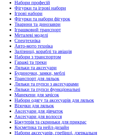
Набори професій
Фігурки та ігрові набори
Ігрові набори
Фігурки та набори фігурок
Тварини та динозаври
Іграшковий транспорт
Металеві моделі
Спецтехніка
Авто-мото техніка
Залізниці, кораблі та авіація
Набори з транспортом
Гаражі та треки
Ляльки та аксесуари
Будиночки, замки, меблі
Транспорт для ляльок
Ляльки та пупси з аксесуарами
Ляльки та пупси функціональні
Манекени для зачісок
Набори одягу та аксесуарів для ляльок
Візочки для ляльок
Аксесуари для дівчаток
Аксесуари для волосся
Біжутерія та скриньки для прикрас
Косметика та нейл-дизайн
Набори аксесуарів, гребінці, дзеркальця