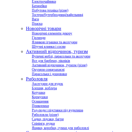
Електрочайники
Батарейки
Побутова техніка (різне)
Тостери/бутербродниці/вафельниці
Ваги
Праска
Новорічні товари
Новорічні елементи декору
Гірлянди
Ялинкові іграшки та аксесуари
Штучні ялинки і сосни
Активний відпочинок, туризм
Вуличні меблі, парасольки та аксесуари
Все для барбекю, пікніків
Активний відпочинок, туризм (різне)
Окуляри сонцезахисні
Парасольки і дощовики
Риболовля
Аксесуари для вудок
Блешня, воблера
Котушки
Кормушки
Оснащення
Прикормки
Род-поди і підставки під вудилища
Риболовля (різне)
Садки, підсаки, багри
Спінінги, вудки
Ящики, коробки, сумки для риболовлі