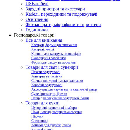
USB-кабелі
Зарядні пристрої та аксесуари
Кабелі, перехідники та подовжувачі
Освітлення
Фотоапарати, мікрофони та принтери
Годинники
Господарські товари
Все для випікання
Каструлі, форми для випікання
Каструлі, ковші
Кришки для каструль і сковорідок
Сковорідки і сотейники
Форми для льоду та морозива
Товари для свят і сувеніри
Пакети подарункові
Конверти та листівки
Свічки, повітряні кульки, хлопавки
Коробки подарункові
Аксесуари для карнавалу та святковий декор
Сувеніри та ігри, брелки
Папір для пакування подарунків, банти
Товари для кухні
Цукорниці, серветниці і набори
Ножі, ножиці, топірці та аксесуари
Підноси
Спецовниці
Кошики для фруктів, хліба
Кухонні дошки