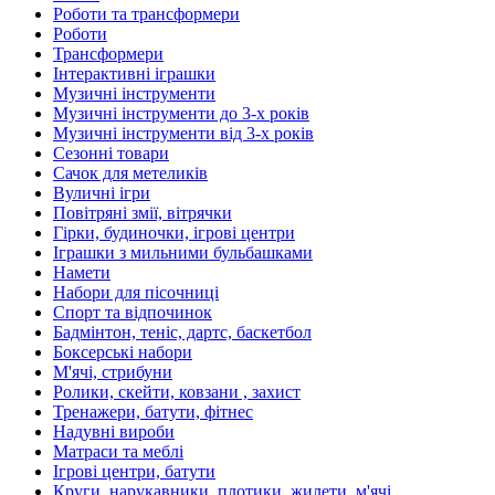
Роботи та трансформери
Роботи
Трансформери
Інтерактивні іграшки
Музичні інструменти
Музичні інструменти до 3-х років
Музичні інструменти від 3-х років
Сезонні товари
Сачок для метеликів
Вуличні ігри
Повітряні змії, вітрячки
Гірки, будиночки, ігрові центри
Іграшки з мильними бульбашками
Намети
Набори для пісочниці
Спорт та відпочинок
Бадмінтон, теніс, дартс, баскетбол
Боксерські набори
М'ячі, стрибуни
Ролики, скейти, ковзани , захист
Тренажери, батути, фітнес
Надувні вироби
Матраси та меблі
Ігрові центри, батути
Круги, нарукавники, плотики, жилети, м'ячі