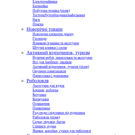
Електрочайники
Батарейки
Побутова техніка (різне)
Тостери/бутербродниці/вафельниці
Ваги
Праска
Новорічні товари
Новорічні елементи декору
Гірлянди
Ялинкові іграшки та аксесуари
Штучні ялинки і сосни
Активний відпочинок, туризм
Вуличні меблі, парасольки та аксесуари
Все для барбекю, пікніків
Активний відпочинок, туризм (різне)
Окуляри сонцезахисні
Парасольки і дощовики
Риболовля
Аксесуари для вудок
Блешня, воблера
Котушки
Кормушки
Оснащення
Прикормки
Род-поди і підставки під вудилища
Риболовля (різне)
Садки, підсаки, багри
Спінінги, вудки
Ящики, коробки, сумки для риболовлі