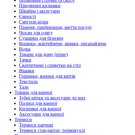
Ізоляційна стрічка та скотч
Придверні килимки
Швабри і аксесуари
Ємності
Сміттєві відра
Прання, прибирання, миття посуду
Чохли для одягу
Сушарки для білизни
Кошики, контейнери, ящики, органайзери
Відра
Товари для дому (різне)
Тачки
Скатертини і серветки на стіл
Вішаки
Горщики, вазони для квітів
Текстиль
Тази
Товари для ванної
Зубні щітки та аксесуари до них
Полиці для ванної
Килимки для ванної
Аксесуари для ванної
Термоси
Термоси харчові
Термоси стандартні, термокухлі