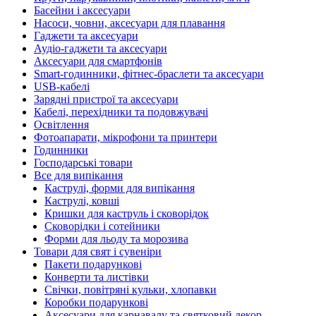
Басейни і аксесуари
Насоси, човни, аксесуари для плавання
Гаджети та аксесуари
Аудіо-гаджети та аксесуари
Аксесуари для смартфонів
Smart-годинники, фітнес-браслети та аксесуари
USB-кабелі
Зарядні пристрої та аксесуари
Кабелі, перехідники та подовжувачі
Освітлення
Фотоапарати, мікрофони та принтери
Годинники
Господарські товари
Все для випікання
Каструлі, форми для випікання
Каструлі, ковші
Кришки для каструль і сковорідок
Сковорідки і сотейники
Форми для льоду та морозива
Товари для свят і сувеніри
Пакети подарункові
Конверти та листівки
Свічки, повітряні кульки, хлопавки
Коробки подарункові
Аксесуари для карнавалу та святковий декор