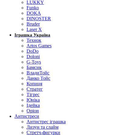
LUKKY
Funko
DOKA
DINOSTER
Bruder
Laser X
Іграшка Україна
Технок
Artos Games
DoDo
Doloni
G-Toys
Бамсик
ВладиТойс
Данко Тойс
Копиця
Стратег
Тігрес
Юніка
Ідейка
Оріон
Антистреси
Антистрес іграшка
Лизун та слайм
Стретч-фигурки