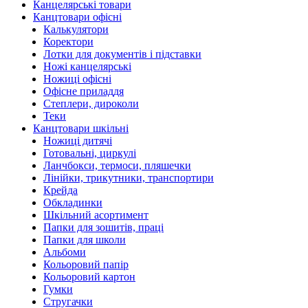
Канцелярські товари
Канцтовари офісні
Калькулятори
Коректори
Лотки для документів і підставки
Ножі канцелярські
Ножиці офісні
Офісне приладдя
Степлери, дироколи
Теки
Канцтовари шкільні
Ножиці дитячі
Готовальні, циркулі
Ланчбокси, термоси, пляшечки
Лінійки, трикутники, транспортири
Крейда
Обкладинки
Шкільний асортимент
Папки для зошитів, праці
Папки для школи
Альбоми
Кольоровий папір
Кольоровий картон
Гумки
Стругачки