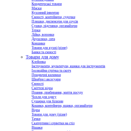
Кондитерські товари
Миски
Кухонний інвентар
Ємності, контейнери, судочки
Пляшки, диспенсери для соусів
Сушки, підставки, органайзери
Терки
Лійки, воронки
Друшляки, сита
Ковшики
Товари для кухні (різне)
Банки та ємності
Товари для дому
Клейонка
Інструменти, мультитули, ящики для інструментів
Ізоляційна стрічка та скотч
Придверні килимки
Швабри і аксесуари
Ємності
Сміттєві відра
Прання, прибирання, миття посуду
Чохли для одягу
Сушарки для білизни
Кошики, контейнери, ящики, органайзери
Відра
Товари для дому (різне)
Тачки
Скатертини і серветки на стіл
Вішаки