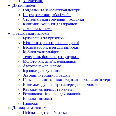
Запчастини
Дитячі меблі
Гойдалки та заколисуючі центри
Парти, столики, м'які меблі
Стільчики для годування, ходунки
Килимки, кошики для іграшок
Ліжка та манежі
Іграшки для малюків
Брязкальця та гризунки
Нічники, проектори та каруселі
Ігрові набори, ігри для малюків
Кубики та пірамідки
Телефони, фотоапарати, пульти
Молоточки, дзиґи, неваляшки
Автотренажер, кермо
Іграшки для купання
Заводні, інерційні іграшки
Навчальні книги, плакати, планшети, комп'ютери
Килимки, дуги та тренажери для немовлят
Каталки на палиці та канаті
Розвиваюча іграшка для малюків
Каталки-штовхачі
Підвіски
Догляд за малюками
Гігієна та дитяча безпека