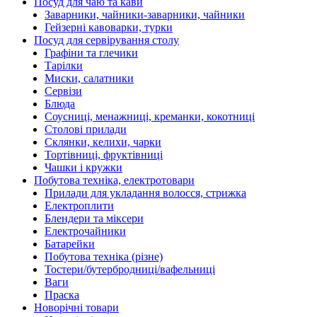
Посуд для чаю та кави
Заварники, чайники-заварники, чайники
Гейзерні кавоварки, турки
Посуд для сервірування столу
Графіни та глечики
Тарілки
Миски, салатники
Сервізи
Блюда
Соусниці, менажниці, креманки, кокотниці
Столові прилади
Склянки, келихи, чарки
Тортівниці, фруктівниці
Чашки і кружки
Побутова техніка, електротовари
Прилади для укладання волосся, стрижка
Електроплити
Блендери та міксери
Електрочайники
Батарейки
Побутова техніка (різне)
Тостери/бутербродниці/вафельниці
Ваги
Праска
Новорічні товари