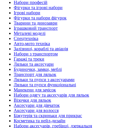
Набори професій
Фігурки та ігрові набори
Ігрові набори
Фігурки та набори фігурок
Тварини та динозаври
Іграшковий транспорт
Металеві моделі
Спецтехніка
Авто-мото техніка
Залізниці, кораблі та авіація
Набори з транспортом
Гаражі та треки
Ляльки та аксесуари
Будиночки, замки, меблі
Транспорт для ляльок
Ляльки та пупси з аксесуарами
Ляльки та пупси функціональні
Манекени для зачісок
Набори одягу та аксесуарів для ляльок
Візочки для ляльок
Аксесуари для дівчаток
Аксесуари для волосся
Біжутерія та скриньки для прикрас
Косметика та нейл-дизайн
Набори аксесуарів, гребінці, дзеркальця