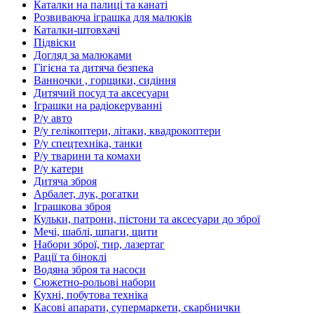
Каталки на палиці та канаті
Розвиваюча іграшка для малюків
Каталки-штовхачі
Підвіски
Догляд за малюками
Гігієна та дитяча безпека
Ванночки , горщики, сидіння
Дитячий посуд та аксесуари
Іграшки на радіокеруванні
Р/у авто
Р/у гелікоптери, літаки, квадрокоптери
Р/у спецтехніка, танки
Р/у тварини та комахи
Р/у катери
Дитяча зброя
Арбалет, лук, рогатки
Іграшкова зброя
Кульки, патрони, пістони та аксесуари до зброї
Мечі, шаблі, шпаги, щити
Набори зброї, тир, лазертаг
Рації та біноклі
Водяна зброя та насоси
Сюжетно-рольові набори
Кухні, побутова техніка
Касові апарати, супермаркети, скарбнички