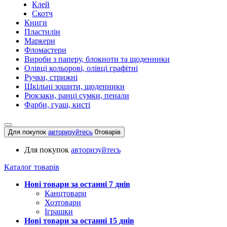
Клей
Скотч
Книги
Пластилін
Маркери
Фломастери
Вироби з паперу, блокноти та щоденники
Олівці кольорові, олівці графітні
Ручки, стрижні
Шкільні зошити, щоденники
Рюкзаки, ранці сумки, пенали
Фарби, гуаш, кисті
Для покупок
авторизуйтесь
0
товарів
Для покупок
авторизуйтесь
Каталог товарів
Нові товари за останнi 7 днiв
Канцтовари
Хозтовари
Іграшки
Нові товари за останнi 15 днiв