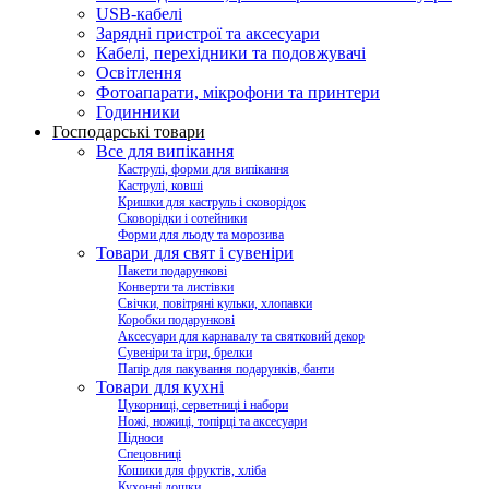
USB-кабелі
Зарядні пристрої та аксесуари
Кабелі, перехідники та подовжувачі
Освітлення
Фотоапарати, мікрофони та принтери
Годинники
Господарські товари
Все для випікання
Каструлі, форми для випікання
Каструлі, ковші
Кришки для каструль і сковорідок
Сковорідки і сотейники
Форми для льоду та морозива
Товари для свят і сувеніри
Пакети подарункові
Конверти та листівки
Свічки, повітряні кульки, хлопавки
Коробки подарункові
Аксесуари для карнавалу та святковий декор
Сувеніри та ігри, брелки
Папір для пакування подарунків, банти
Товари для кухні
Цукорниці, серветниці і набори
Ножі, ножиці, топірці та аксесуари
Підноси
Спецовниці
Кошики для фруктів, хліба
Кухонні дошки