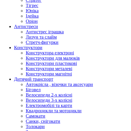
Стратег
Тігрес
Юніка
Ідейка
Оріон
Антистреси
Антистрес іграшка
Лизун та слайм
Стретч-фигурки
Конструктори
Конструктора електроні
Конструктори для малюків
Конструктори пластикові
Конструктори металеві
Конструктори магнітні
Дитячий транспорт
Автокрісла , візочки та аксесуари
Біговел
Велосипеди 2-х колісні
Велосипеди 3-х колісні
Електромобілі та карти
Квадроцикли та мотоцикли
Самокати
Санки, снігокати
Толокари