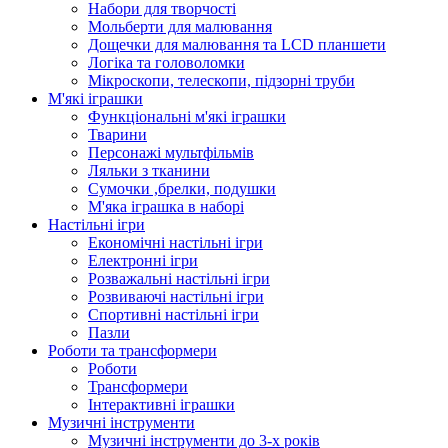
Набори для творчості
Мольберти для малювання
Дощечки для малювання та LCD планшети
Логіка та головоломки
Мікроскопи, телескопи, підзорні труби
М'які іграшки
Функціональні м'які іграшки
Тварини
Персонажі мультфільмів
Ляльки з тканини
Сумочки ,брелки, подушки
М'яка іграшка в наборі
Настільні ігри
Економічні настільні ігри
Електронні ігри
Розважальні настільні ігри
Розвиваючі настільні ігри
Спортивні настільні ігри
Пазли
Роботи та трансформери
Роботи
Трансформери
Інтерактивні іграшки
Музичні інструменти
Музичні інструменти до 3-х років