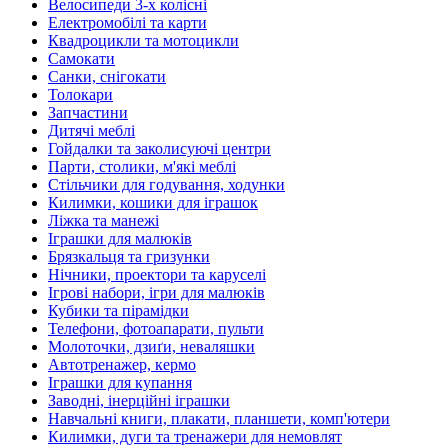
Велосипеди 3-х колісні
Електромобілі та карти
Квадроцикли та мотоцикли
Самокати
Санки, снігокати
Толокари
Запчастини
Дитячі меблі
Гойдалки та заколисуючі центри
Парти, столики, м'які меблі
Стільчики для годування, ходунки
Килимки, кошики для іграшок
Ліжка та манежі
Іграшки для малюків
Брязкальця та гризунки
Нічники, проектори та каруселі
Ігрові набори, ігри для малюків
Кубики та пірамідки
Телефони, фотоапарати, пульти
Молоточки, дзиґи, неваляшки
Автотренажер, кермо
Іграшки для купання
Заводні, інерційні іграшки
Навчальні книги, плакати, планшети, комп'ютери
Килимки, дуги та тренажери для немовлят