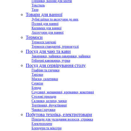
Горщики, вазони для квітів
Текстиль
Тази
Товари для ванної
Зубні щітки та аксесуари до них
Полиці для ванної
Килимки для ванної
Аксесуари для ванної
Термоси
Термоси харчові
Термоси стандартні, термокухлі
Посуд для чаю та кави
Заварники, чайники-заварники, чайники
Гейзерні кавоварки, турки
Посуд для сервірування столу
Графіни та глечики
Тарілки
Миски, салатники
Сервізи
Блюда
Соусниці, менажниці, креманки, кокотниці
Столові прилади
Склянки, келихи, чарки
Тортівниці, фруктівниці
Чашки і кружки
Побутова техніка, електротовари
Прилади для укладання волосся, стрижка
Електроплити
Блендери та міксери