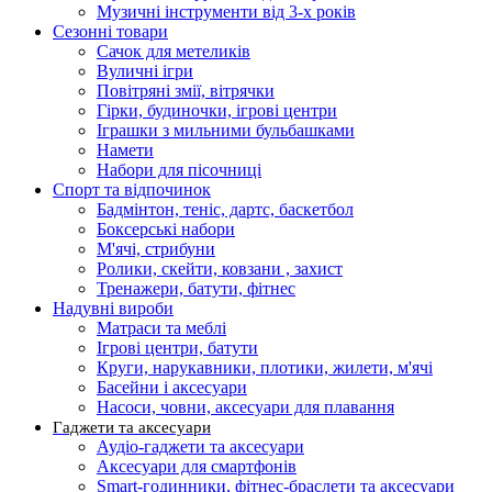
Музичні інструменти від 3-х років
Сезонні товари
Сачок для метеликів
Вуличні ігри
Повітряні змії, вітрячки
Гірки, будиночки, ігрові центри
Іграшки з мильними бульбашками
Намети
Набори для пісочниці
Спорт та відпочинок
Бадмінтон, теніс, дартс, баскетбол
Боксерські набори
М'ячі, стрибуни
Ролики, скейти, ковзани , захист
Тренажери, батути, фітнес
Надувні вироби
Матраси та меблі
Ігрові центри, батути
Круги, нарукавники, плотики, жилети, м'ячі
Басейни і аксесуари
Насоси, човни, аксесуари для плавання
Гаджети та аксесуари
Аудіо-гаджети та аксесуари
Аксесуари для смартфонів
Smart-годинники, фітнес-браслети та аксесуари