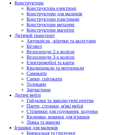
Конструктори
Конструктора електроні
Конструктори для малюків
Конструктори пластикові
Конструктори металеві
Конструктори магнітні
Дитячий транспорт
Автокрісла , візочки та аксесуари
Біговел
Велосипеди 2-х колісні
Велосипеди 3-х колісні
Електромобілі та карти
Квадроцикли та мотоцикли
Самокати
Санки, снігокати
Толокари
Запчастини
Дитячі меблі
Гойдалки та заколисуючі центри
Парти, столики, м'які меблі
Стільчики для годування, ходунки
Килимки, кошики для іграшок
Ліжка та манежі
Іграшки для малюків
Брязкальця та гризунки