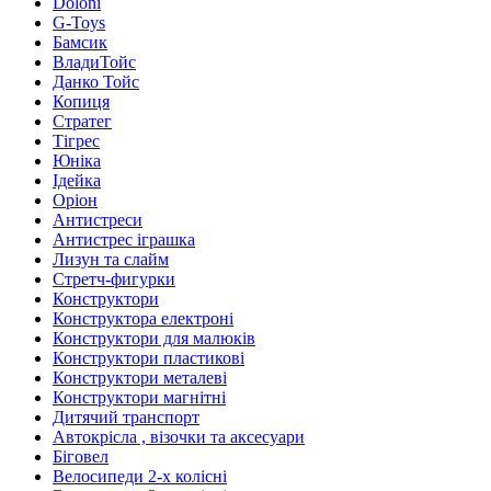
Doloni
G-Toys
Бамсик
ВладиТойс
Данко Тойс
Копиця
Стратег
Тігрес
Юніка
Ідейка
Оріон
Антистреси
Антистрес іграшка
Лизун та слайм
Стретч-фигурки
Конструктори
Конструктора електроні
Конструктори для малюків
Конструктори пластикові
Конструктори металеві
Конструктори магнітні
Дитячий транспорт
Автокрісла , візочки та аксесуари
Біговел
Велосипеди 2-х колісні