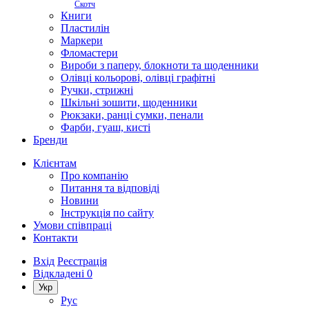
Скотч
Книги
Пластилін
Маркери
Фломастери
Вироби з паперу, блокноти та щоденники
Олівці кольорові, олівці графітні
Ручки, стрижні
Шкільні зошити, щоденники
Рюкзаки, ранці сумки, пенали
Фарби, гуаш, кисті
Бренди
Клієнтам
Про компанію
Питання та відповіді
Новини
Інструкція по сайту
Умови співпраці
Контакти
Вхід
Реєстрація
Відкладені
0
Укр
Рус