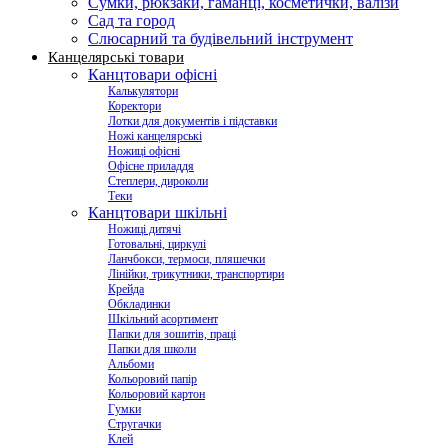
Сумки, рюкзаки, гаманці, косметички, валізи
Сад та город
Слюсарний та будівельний інструмент
Канцелярські товари
Канцтовари офісні
Калькулятори
Коректори
Лотки для документів і підставки
Ножі канцелярські
Ножиці офісні
Офісне приладдя
Степлери, дироколи
Теки
Канцтовари шкільні
Ножиці дитячі
Готовальні, циркулі
Ланчбокси, термоси, пляшечки
Лінійки, трикутники, транспортири
Крейда
Обкладинки
Шкільний асортимент
Папки для зошитів, праці
Папки для школи
Альбоми
Кольоровий папір
Кольоровий картон
Гумки
Стругачки
Клей