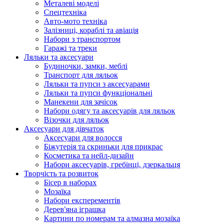
Металеві моделі
Спецтехніка
Авто-мото техніка
Залізниці, кораблі та авіація
Набори з транспортом
Гаражі та треки
Ляльки та аксесуари
Будиночки, замки, меблі
Транспорт для ляльок
Ляльки та пупси з аксесуарами
Ляльки та пупси функціональні
Манекени для зачісок
Набори одягу та аксесуарів для ляльок
Візочки для ляльок
Аксесуари для дівчаток
Аксесуари для волосся
Біжутерія та скриньки для прикрас
Косметика та нейл-дизайн
Набори аксесуарів, гребінці, дзеркальця
Творчість та розвиток
Бісер в наборах
Мозаїка
Набори експерементів
Дерев'яна іграшка
Картини по номерам та алмазна мозаїка