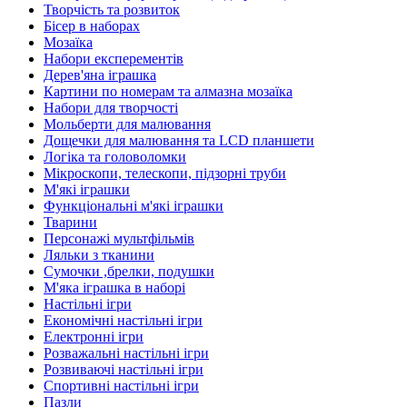
Творчість та розвиток
Бісер в наборах
Мозаїка
Набори експерементів
Дерев'яна іграшка
Картини по номерам та алмазна мозаїка
Набори для творчості
Мольберти для малювання
Дощечки для малювання та LCD планшети
Логіка та головоломки
Мікроскопи, телескопи, підзорні труби
М'які іграшки
Функціональні м'які іграшки
Тварини
Персонажі мультфільмів
Ляльки з тканини
Сумочки ,брелки, подушки
М'яка іграшка в наборі
Настільні ігри
Економічні настільні ігри
Електронні ігри
Розважальні настільні ігри
Розвиваючі настільні ігри
Спортивні настільні ігри
Пазли