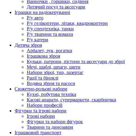
Ванночки , горщики, сидіння
Дитячий посуд та аксесуари
Іграшки на радіокеруванні
Р/у авто
Р/у гелікоптери, літаки, квадрокоптери
Р/у спецтехніка, танки
Р/у тварини та комахи
Р/у катери
Дитяча зброя
Арбалет, лук, рогатки
Іграшкова зброя
Кульки, патрони, пістони та аксесуари до зброї
Мечі, шаблі, шпаги, щити
Набори зброї, тир, лазертаг
Рації та біноклі
Водяна зброя та насоси
Сюжетно-рольові набори
Кухні, побутова техніка
Касові апарати, супермаркети, скарбнички
Набори професій
Фігурки та ігрові набори
Ігрові набори
Фігурки та набори фігурок
Тварини та динозаври
Іграшковий транспорт