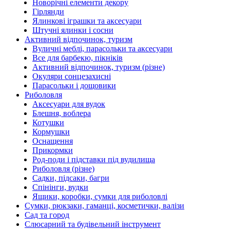
Новорічні елементи декору
Гірлянди
Ялинкові іграшки та аксесуари
Штучні ялинки і сосни
Активний відпочинок, туризм
Вуличні меблі, парасольки та аксесуари
Все для барбекю, пікніків
Активний відпочинок, туризм (різне)
Окуляри сонцезахисні
Парасольки і дощовики
Риболовля
Аксесуари для вудок
Блешня, воблера
Котушки
Кормушки
Оснащення
Прикормки
Род-поди і підставки під вудилища
Риболовля (різне)
Садки, підсаки, багри
Спінінги, вудки
Ящики, коробки, сумки для риболовлі
Сумки, рюкзаки, гаманці, косметички, валізи
Сад та город
Слюсарний та будівельний інструмент