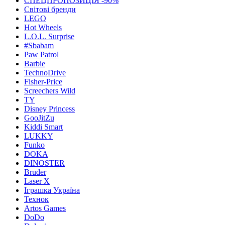
СПЕЦПРОПОЗИЦІЯ -90%
Світові бренди
LEGO
Hot Wheels
L.O.L. Surprise
#Sbabam
Paw Patrol
Barbie
TechnoDrive
Fisher-Price
Screechers Wild
TY
Disney Princess
GooJitZu
Kiddi Smart
LUKKY
Funko
DOKA
DINOSTER
Bruder
Laser X
Іграшка Україна
Технок
Artos Games
DoDo