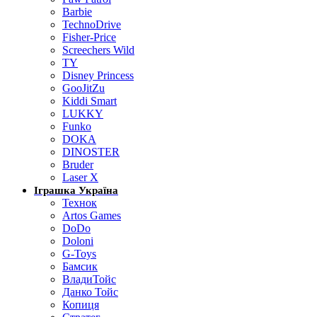
Barbie
TechnoDrive
Fisher-Price
Screechers Wild
TY
Disney Princess
GooJitZu
Kiddi Smart
LUKKY
Funko
DOKA
DINOSTER
Bruder
Laser X
Іграшка Україна
Технок
Artos Games
DoDo
Doloni
G-Toys
Бамсик
ВладиТойс
Данко Тойс
Копиця