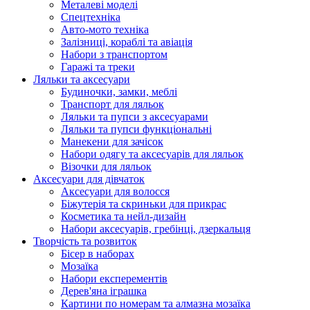
Металеві моделі
Спецтехніка
Авто-мото техніка
Залізниці, кораблі та авіація
Набори з транспортом
Гаражі та треки
Ляльки та аксесуари
Будиночки, замки, меблі
Транспорт для ляльок
Ляльки та пупси з аксесуарами
Ляльки та пупси функціональні
Манекени для зачісок
Набори одягу та аксесуарів для ляльок
Візочки для ляльок
Аксесуари для дівчаток
Аксесуари для волосся
Біжутерія та скриньки для прикрас
Косметика та нейл-дизайн
Набори аксесуарів, гребінці, дзеркальця
Творчість та розвиток
Бісер в наборах
Мозаїка
Набори експерементів
Дерев'яна іграшка
Картини по номерам та алмазна мозаїка