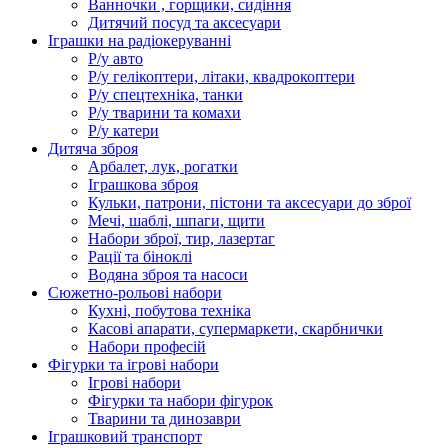
Ванночки , горщики, сидіння
Дитячий посуд та аксесуари
Іграшки на радіокеруванні
Р/у авто
Р/у гелікоптери, літаки, квадрокоптери
Р/у спецтехніка, танки
Р/у тварини та комахи
Р/у катери
Дитяча зброя
Арбалет, лук, рогатки
Іграшкова зброя
Кульки, патрони, пістони та аксесуари до зброї
Мечі, шаблі, шпаги, щити
Набори зброї, тир, лазертаг
Рації та біноклі
Водяна зброя та насоси
Сюжетно-рольові набори
Кухні, побутова техніка
Касові апарати, супермаркети, скарбнички
Набори професій
Фігурки та ігрові набори
Ігрові набори
Фігурки та набори фігурок
Тварини та динозаври
Іграшковий транспорт