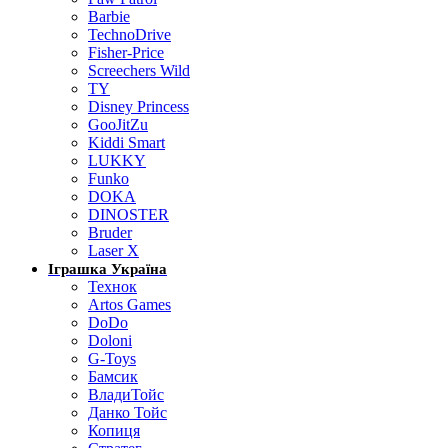
Barbie
TechnoDrive
Fisher-Price
Screechers Wild
TY
Disney Princess
GooJitZu
Kiddi Smart
LUKKY
Funko
DOKA
DINOSTER
Bruder
Laser X
Іграшка Україна
Технок
Artos Games
DoDo
Doloni
G-Toys
Бамсик
ВладиТойс
Данко Тойс
Копиця