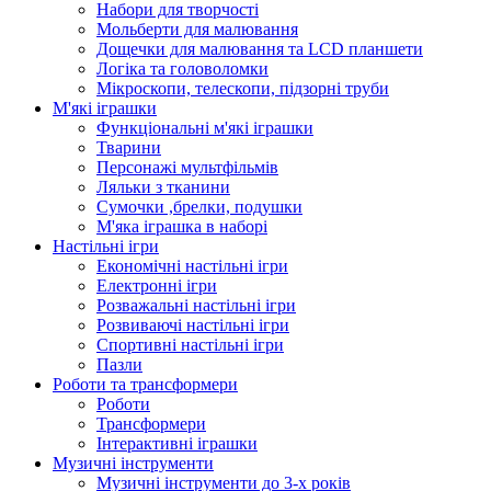
Набори для творчості
Мольберти для малювання
Дощечки для малювання та LCD планшети
Логіка та головоломки
Мікроскопи, телескопи, підзорні труби
М'які іграшки
Функціональні м'які іграшки
Тварини
Персонажі мультфільмів
Ляльки з тканини
Сумочки ,брелки, подушки
М'яка іграшка в наборі
Настільні ігри
Економічні настільні ігри
Електронні ігри
Розважальні настільні ігри
Розвиваючі настільні ігри
Спортивні настільні ігри
Пазли
Роботи та трансформери
Роботи
Трансформери
Інтерактивні іграшки
Музичні інструменти
Музичні інструменти до 3-х років