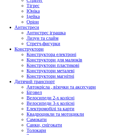
Стратег
Тігрес
Юніка
Ідейка
Оріон
Антистреси
Антистрес іграшка
Лизун та слайм
Стретч-фигурки
Конструктори
Конструктора електроні
Конструктори для малюків
Конструктори пластикові
Конструктори металеві
Конструктори магнітні
Дитячий транспорт
Автокрісла , візочки та аксесуари
Біговел
Велосипеди 2-х колісні
Велосипеди 3-х колісні
Електромобілі та карти
Квадроцикли та мотоцикли
Самокати
Санки, снігокати
Толокари