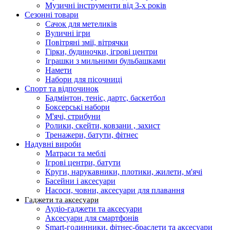
Музичні інструменти від 3-х років
Сезонні товари
Сачок для метеликів
Вуличні ігри
Повітряні змії, вітрячки
Гірки, будиночки, ігрові центри
Іграшки з мильними бульбашками
Намети
Набори для пісочниці
Спорт та відпочинок
Бадмінтон, теніс, дартс, баскетбол
Боксерські набори
М'ячі, стрибуни
Ролики, скейти, ковзани , захист
Тренажери, батути, фітнес
Надувні вироби
Матраси та меблі
Ігрові центри, батути
Круги, нарукавники, плотики, жилети, м'ячі
Басейни і аксесуари
Насоси, човни, аксесуари для плавання
Гаджети та аксесуари
Аудіо-гаджети та аксесуари
Аксесуари для смартфонів
Smart-годинники, фітнес-браслети та аксесуари