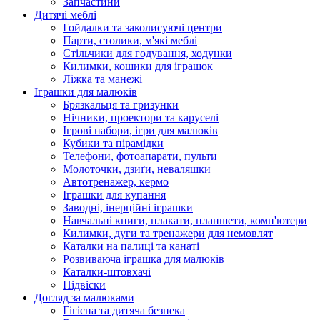
Запчастини
Дитячі меблі
Гойдалки та заколисуючі центри
Парти, столики, м'які меблі
Стільчики для годування, ходунки
Килимки, кошики для іграшок
Ліжка та манежі
Іграшки для малюків
Брязкальця та гризунки
Нічники, проектори та каруселі
Ігрові набори, ігри для малюків
Кубики та пірамідки
Телефони, фотоапарати, пульти
Молоточки, дзиґи, неваляшки
Автотренажер, кермо
Іграшки для купання
Заводні, інерційні іграшки
Навчальні книги, плакати, планшети, комп'ютери
Килимки, дуги та тренажери для немовлят
Каталки на палиці та канаті
Розвиваюча іграшка для малюків
Каталки-штовхачі
Підвіски
Догляд за малюками
Гігієна та дитяча безпека