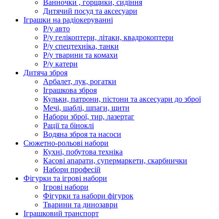
Ванночки , горщики, сидіння
Дитячий посуд та аксесуари
Іграшки на радіокеруванні
Р/у авто
Р/у гелікоптери, літаки, квадрокоптери
Р/у спецтехніка, танки
Р/у тварини та комахи
Р/у катери
Дитяча зброя
Арбалет, лук, рогатки
Іграшкова зброя
Кульки, патрони, пістони та аксесуари до зброї
Мечі, шаблі, шпаги, щити
Набори зброї, тир, лазертаг
Рації та біноклі
Водяна зброя та насоси
Сюжетно-рольові набори
Кухні, побутова техніка
Касові апарати, супермаркети, скарбнички
Набори професій
Фігурки та ігрові набори
Ігрові набори
Фігурки та набори фігурок
Тварини та динозаври
Іграшковий транспорт