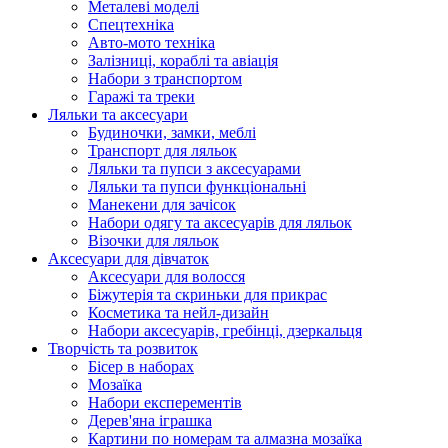
Металеві моделі
Спецтехніка
Авто-мото техніка
Залізниці, кораблі та авіація
Набори з транспортом
Гаражі та треки
Ляльки та аксесуари
Будиночки, замки, меблі
Транспорт для ляльок
Ляльки та пупси з аксесуарами
Ляльки та пупси функціональні
Манекени для зачісок
Набори одягу та аксесуарів для ляльок
Візочки для ляльок
Аксесуари для дівчаток
Аксесуари для волосся
Біжутерія та скриньки для прикрас
Косметика та нейл-дизайн
Набори аксесуарів, гребінці, дзеркальця
Творчість та розвиток
Бісер в наборах
Мозаїка
Набори експерементів
Дерев'яна іграшка
Картини по номерам та алмазна мозаїка