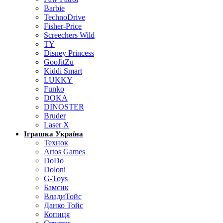
Barbie
TechnoDrive
Fisher-Price
Screechers Wild
TY
Disney Princess
GooJitZu
Kiddi Smart
LUKKY
Funko
DOKA
DINOSTER
Bruder
Laser X
Іграшка Україна
Технок
Artos Games
DoDo
Doloni
G-Toys
Бамсик
ВладиТойс
Данко Тойс
Копиця