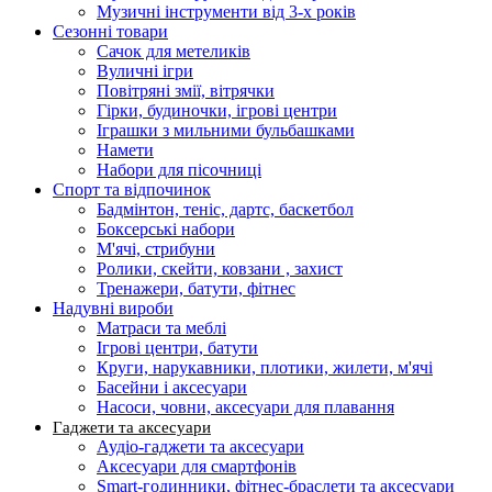
Музичні інструменти від 3-х років
Сезонні товари
Сачок для метеликів
Вуличні ігри
Повітряні змії, вітрячки
Гірки, будиночки, ігрові центри
Іграшки з мильними бульбашками
Намети
Набори для пісочниці
Спорт та відпочинок
Бадмінтон, теніс, дартс, баскетбол
Боксерські набори
М'ячі, стрибуни
Ролики, скейти, ковзани , захист
Тренажери, батути, фітнес
Надувні вироби
Матраси та меблі
Ігрові центри, батути
Круги, нарукавники, плотики, жилети, м'ячі
Басейни і аксесуари
Насоси, човни, аксесуари для плавання
Гаджети та аксесуари
Аудіо-гаджети та аксесуари
Аксесуари для смартфонів
Smart-годинники, фітнес-браслети та аксесуари