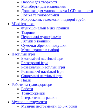
Набори для творчості
Мольберти для малювання
Дощечки для малювання та LCD планшети
Логіка та головоломки
Мікроскопи, телескопи, підзорні труби
М'які іграшки
Функціональні м'які іграшки
Тварини
Персонажі мультфільмів
Ляльки з тканини
Сумочки ,брелки, подушки
М'яка іграшка в наборі
Настільні ігри
Економічні настільні ігри
Електронні ігри
Розважальні настільні ігри
Розвиваючі настільні ігри
Спортивні настільні ігри
Пазли
Роботи та трансформери
Роботи
Трансформери
Інтерактивні іграшки
Музичні інструменти
Музичні інструменти до 3-х років