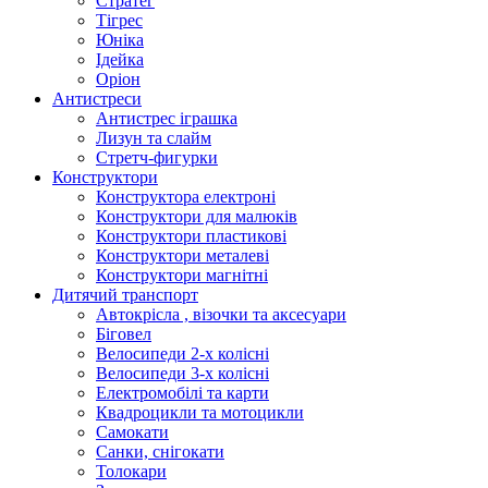
Стратег
Тігрес
Юніка
Ідейка
Оріон
Антистреси
Антистрес іграшка
Лизун та слайм
Стретч-фигурки
Конструктори
Конструктора електроні
Конструктори для малюків
Конструктори пластикові
Конструктори металеві
Конструктори магнітні
Дитячий транспорт
Автокрісла , візочки та аксесуари
Біговел
Велосипеди 2-х колісні
Велосипеди 3-х колісні
Електромобілі та карти
Квадроцикли та мотоцикли
Самокати
Санки, снігокати
Толокари