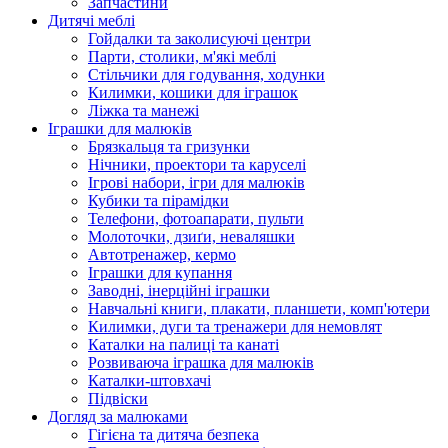
Запчастини
Дитячі меблі
Гойдалки та заколисуючі центри
Парти, столики, м'які меблі
Стільчики для годування, ходунки
Килимки, кошики для іграшок
Ліжка та манежі
Іграшки для малюків
Брязкальця та гризунки
Нічники, проектори та каруселі
Ігрові набори, ігри для малюків
Кубики та пірамідки
Телефони, фотоапарати, пульти
Молоточки, дзиґи, неваляшки
Автотренажер, кермо
Іграшки для купання
Заводні, інерційні іграшки
Навчальні книги, плакати, планшети, комп'ютери
Килимки, дуги та тренажери для немовлят
Каталки на палиці та канаті
Розвиваюча іграшка для малюків
Каталки-штовхачі
Підвіски
Догляд за малюками
Гігієна та дитяча безпека