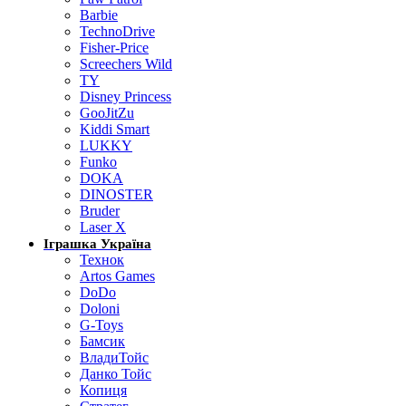
Barbie
TechnoDrive
Fisher-Price
Screechers Wild
TY
Disney Princess
GooJitZu
Kiddi Smart
LUKKY
Funko
DOKA
DINOSTER
Bruder
Laser X
Іграшка Україна
Технок
Artos Games
DoDo
Doloni
G-Toys
Бамсик
ВладиТойс
Данко Тойс
Копиця