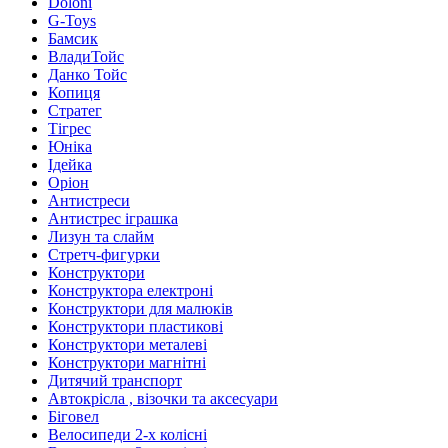
Doloni
G-Toys
Бамсик
ВладиТойс
Данко Тойс
Копиця
Стратег
Тігрес
Юніка
Ідейка
Оріон
Антистреси
Антистрес іграшка
Лизун та слайм
Стретч-фигурки
Конструктори
Конструктора електроні
Конструктори для малюків
Конструктори пластикові
Конструктори металеві
Конструктори магнітні
Дитячий транспорт
Автокрісла , візочки та аксесуари
Біговел
Велосипеди 2-х колісні