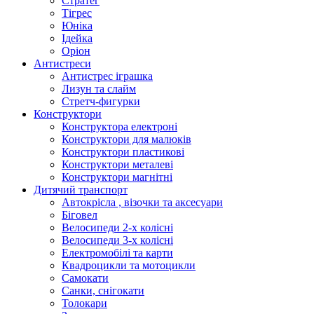
Стратег
Тігрес
Юніка
Ідейка
Оріон
Антистреси
Антистрес іграшка
Лизун та слайм
Стретч-фигурки
Конструктори
Конструктора електроні
Конструктори для малюків
Конструктори пластикові
Конструктори металеві
Конструктори магнітні
Дитячий транспорт
Автокрісла , візочки та аксесуари
Біговел
Велосипеди 2-х колісні
Велосипеди 3-х колісні
Електромобілі та карти
Квадроцикли та мотоцикли
Самокати
Санки, снігокати
Толокари