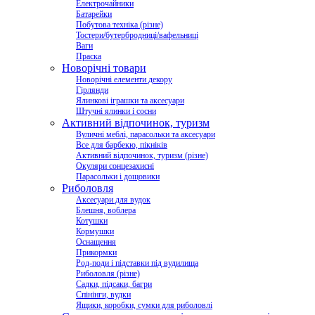
Електрочайники
Батарейки
Побутова техніка (різне)
Тостери/бутербродниці/вафельниці
Ваги
Праска
Новорічні товари
Новорічні елементи декору
Гірлянди
Ялинкові іграшки та аксесуари
Штучні ялинки і сосни
Активний відпочинок, туризм
Вуличні меблі, парасольки та аксесуари
Все для барбекю, пікніків
Активний відпочинок, туризм (різне)
Окуляри сонцезахисні
Парасольки і дощовики
Риболовля
Аксесуари для вудок
Блешня, воблера
Котушки
Кормушки
Оснащення
Прикормки
Род-поди і підставки під вудилища
Риболовля (різне)
Садки, підсаки, багри
Спінінги, вудки
Ящики, коробки, сумки для риболовлі