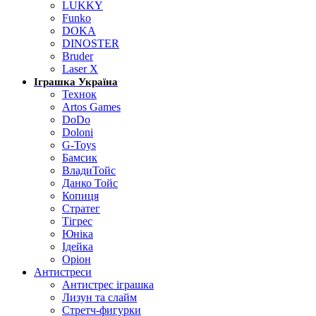
LUKKY
Funko
DOKA
DINOSTER
Bruder
Laser X
Іграшка Україна
Технок
Artos Games
DoDo
Doloni
G-Toys
Бамсик
ВладиТойс
Данко Тойс
Копиця
Стратег
Тігрес
Юніка
Ідейка
Оріон
Антистреси
Антистрес іграшка
Лизун та слайм
Стретч-фигурки