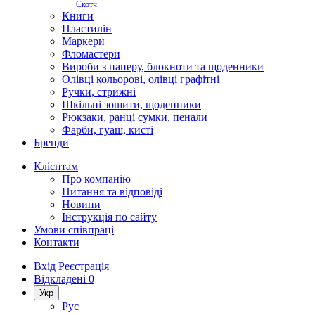
Скотч
Книги
Пластилін
Маркери
Фломастери
Вироби з паперу, блокноти та щоденники
Олівці кольорові, олівці графітні
Ручки, стрижні
Шкільні зошити, щоденники
Рюкзаки, ранці сумки, пенали
Фарби, гуаш, кисті
Бренди
Клієнтам
Про компанію
Питання та відповіді
Новини
Інструкція по сайту
Умови співпраці
Контакти
Вхід
Реєстрація
Відкладені
0
Укр
Рус