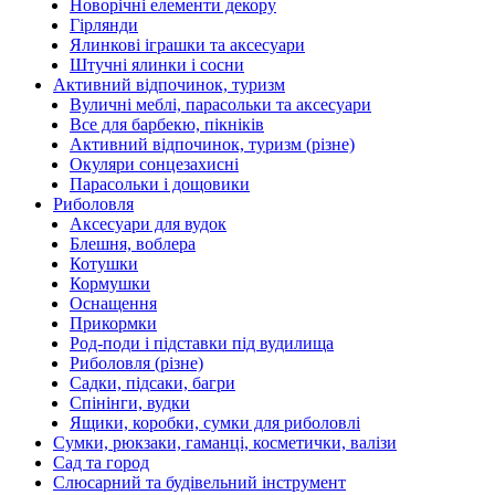
Новорічні елементи декору
Гірлянди
Ялинкові іграшки та аксесуари
Штучні ялинки і сосни
Активний відпочинок, туризм
Вуличні меблі, парасольки та аксесуари
Все для барбекю, пікніків
Активний відпочинок, туризм (різне)
Окуляри сонцезахисні
Парасольки і дощовики
Риболовля
Аксесуари для вудок
Блешня, воблера
Котушки
Кормушки
Оснащення
Прикормки
Род-поди і підставки під вудилища
Риболовля (різне)
Садки, підсаки, багри
Спінінги, вудки
Ящики, коробки, сумки для риболовлі
Сумки, рюкзаки, гаманці, косметички, валізи
Сад та город
Слюсарний та будівельний інструмент