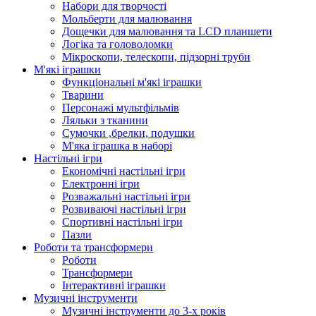
Набори для творчості
Мольберти для малювання
Дощечки для малювання та LCD планшети
Логіка та головоломки
Мікроскопи, телескопи, підзорні труби
М'які іграшки
Функціональні м'які іграшки
Тварини
Персонажі мультфільмів
Ляльки з тканини
Сумочки ,брелки, подушки
М'яка іграшка в наборі
Настільні ігри
Економічні настільні ігри
Електронні ігри
Розважальні настільні ігри
Розвиваючі настільні ігри
Спортивні настільні ігри
Пазли
Роботи та трансформери
Роботи
Трансформери
Інтерактивні іграшки
Музичні інструменти
Музичні інструменти до 3-х років