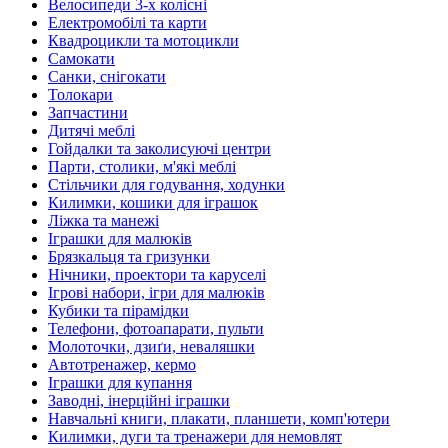
Велосипеди 3-х колісні
Електромобілі та карти
Квадроцикли та мотоцикли
Самокати
Санки, снігокати
Толокари
Запчастини
Дитячі меблі
Гойдалки та заколисуючі центри
Парти, столики, м'які меблі
Стільчики для годування, ходунки
Килимки, кошики для іграшок
Ліжка та манежі
Іграшки для малюків
Брязкальця та гризунки
Нічники, проектори та каруселі
Ігрові набори, ігри для малюків
Кубики та пірамідки
Телефони, фотоапарати, пульти
Молоточки, дзиґи, неваляшки
Автотренажер, кермо
Іграшки для купання
Заводні, інерційні іграшки
Навчальні книги, плакати, планшети, комп'ютери
Килимки, дуги та тренажери для немовлят