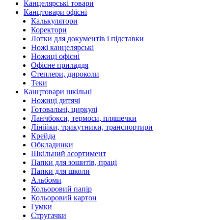
Канцелярські товари
Канцтовари офісні
Калькулятори
Коректори
Лотки для документів і підставки
Ножі канцелярські
Ножиці офісні
Офісне приладдя
Степлери, дироколи
Теки
Канцтовари шкільні
Ножиці дитячі
Готовальні, циркулі
Ланчбокси, термоси, пляшечки
Лінійки, трикутники, транспортири
Крейда
Обкладинки
Шкільний асортимент
Папки для зошитів, праці
Папки для школи
Альбоми
Кольоровий папір
Кольоровий картон
Гумки
Стругачки