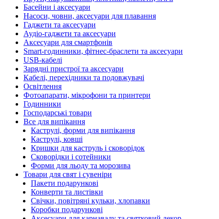
Басейни і аксесуари
Насоси, човни, аксесуари для плавання
Гаджети та аксесуари
Аудіо-гаджети та аксесуари
Аксесуари для смартфонів
Smart-годинники, фітнес-браслети та аксесуари
USB-кабелі
Зарядні пристрої та аксесуари
Кабелі, перехідники та подовжувачі
Освітлення
Фотоапарати, мікрофони та принтери
Годинники
Господарські товари
Все для випікання
Каструлі, форми для випікання
Каструлі, ковші
Кришки для каструль і сковорідок
Сковорідки і сотейники
Форми для льоду та морозива
Товари для свят і сувеніри
Пакети подарункові
Конверти та листівки
Свічки, повітряні кульки, хлопавки
Коробки подарункові
Аксесуари для карнавалу та святковий декор