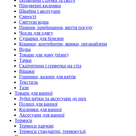
Ізоляційна стрічка та скотч
Придверні килимки
Швабри і аксесуари
Ємності
Сміттєві відра
Прання, прибирання, миття посуду
Чохли для одягу
Сушарки для білизни
Кошики, контейнери, ящики, органайзери
Відра
Товари для дому (різне)
Тачки
Скатертини і серветки на стіл
Вішаки
Горщики, вазони для квітів
Текстиль
Тази
Товари для ванної
Зубні щітки та аксесуари до них
Полиці для ванної
Килимки для ванної
Аксесуари для ванної
Термоси
Термоси харчові
Термоси стандартні, термокухлі