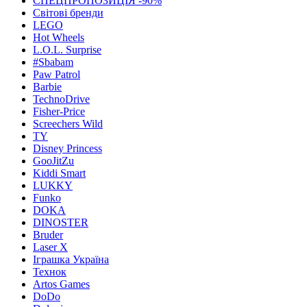
СПЕЦПРОПОЗИЦІЯ -90%
Світові бренди
LEGO
Hot Wheels
L.O.L. Surprise
#Sbabam
Paw Patrol
Barbie
TechnoDrive
Fisher-Price
Screechers Wild
TY
Disney Princess
GooJitZu
Kiddi Smart
LUKKY
Funko
DOKA
DINOSTER
Bruder
Laser X
Іграшка Україна
Технок
Artos Games
DoDo