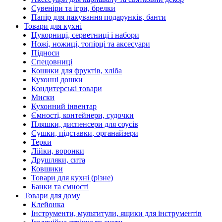
Сувеніри та ігри, брелки
Папір для пакування подарунків, банти
Товари для кухні
Цукорниці, серветниці і набори
Ножі, ножиці, топірці та аксесуари
Підноси
Спецовниці
Кошики для фруктів, хліба
Кухонні дошки
Кондитерські товари
Миски
Кухонний інвентар
Ємності, контейнери, судочки
Пляшки, диспенсери для соусів
Сушки, підставки, органайзери
Терки
Лійки, воронки
Друшляки, сита
Ковшики
Товари для кухні (різне)
Банки та ємності
Товари для дому
Клейонка
Інструменти, мультитули, ящики для інструментів