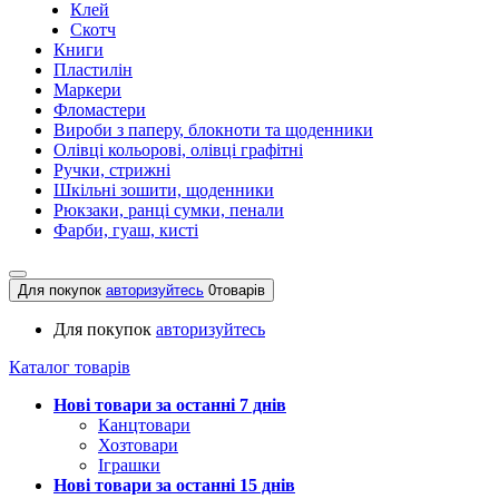
Клей
Скотч
Книги
Пластилін
Маркери
Фломастери
Вироби з паперу, блокноти та щоденники
Олівці кольорові, олівці графітні
Ручки, стрижні
Шкільні зошити, щоденники
Рюкзаки, ранці сумки, пенали
Фарби, гуаш, кисті
Для покупок
авторизуйтесь
0
товарів
Для покупок
авторизуйтесь
Каталог товарів
Нові товари за останнi 7 днiв
Канцтовари
Хозтовари
Іграшки
Нові товари за останнi 15 днiв