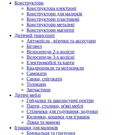
Конструктори
Конструктора електроні
Конструктори для малюків
Конструктори пластикові
Конструктори металеві
Конструктори магнітні
Дитячий транспорт
Автокрісла , візочки та аксесуари
Біговел
Велосипеди 2-х колісні
Велосипеди 3-х колісні
Електромобілі та карти
Квадроцикли та мотоцикли
Самокати
Санки, снігокати
Толокари
Запчастини
Дитячі меблі
Гойдалки та заколисуючі центри
Парти, столики, м'які меблі
Стільчики для годування, ходунки
Килимки, кошики для іграшок
Ліжка та манежі
Іграшки для малюків
Брязкальця та гризунки