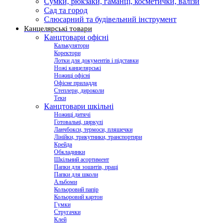
Сумки, рюкзаки, гаманці, косметички, валізи
Сад та город
Слюсарний та будівельний інструмент
Канцелярські товари
Канцтовари офісні
Калькулятори
Коректори
Лотки для документів і підставки
Ножі канцелярські
Ножиці офісні
Офісне приладдя
Степлери, дироколи
Теки
Канцтовари шкільні
Ножиці дитячі
Готовальні, циркулі
Ланчбокси, термоси, пляшечки
Лінійки, трикутники, транспортири
Крейда
Обкладинки
Шкільний асортимент
Папки для зошитів, праці
Папки для школи
Альбоми
Кольоровий папір
Кольоровий картон
Гумки
Стругачки
Клей