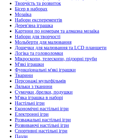
Творчість та розвиток
Бісер в наборах
Мозаїка
Набори експерементів
Дерев'яна іграшка
Картини по номерам та алмазна мозаїка
Набори для творчості
Мольберти для малювання
Дощечки для малювання та LCD планшети
Логіка та головоломки
Мікроскопи, телескопи, підзорні труби
М'які іграшки
Функціональні м'які іграшки
Тварини
Персонажі мультфільмів
Ляльки з тканини
Сумочки ,брелки, подушки
М'яка іграшка в наборі
Настільні ігри
Економічні настільні ігри
Електронні ігри
Розважальні настільні ігри
Розвиваючі настільні ігри
Спортивні настільні ігри
Пазли