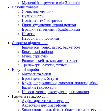
Музичні інструменти від 3-х років
Сезонні товари
Сачок для метеликів
Вуличні ігри
Повітряні змії, вітрячки
Гірки, будиночки, ігрові центри
Іграшки з мильними бульбашками
Намети
Набори для пісочниці
Спорт та відпочинок
Бадмінтон, теніс, дартс, баскетбол
Боксерські набори
М'ячі, стрибуни
Ролики, скейти, ковзани , захист
Тренажери, батути, фітнес
Надувні вироби
Матраси та меблі
Ігрові центри, батути
Круги, нарукавники, плотики, жилети, м'ячі
Басейни і аксесуари
Насоси, човни, аксесуари для плавання
Гаджети та аксесуари
Аудіо-гаджети та аксесуари
Аксесуари для смартфонів
Smart-годинники, фітнес-браслети та аксесуари