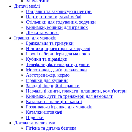
Запчастини
Дитячі меблі
Гойдалки та заколисуючі центри
Парти, столики, м'які меблі
Стільчики для годування, ходунки
Килимки, кошики для іграшок
Ліжка та манежі
Іграшки для малюків
Брязкальця та гризунки
Нічники, проектори та каруселі
Ігрові набори, ігри для малюків
Кубики та пірамідки
Телефони, фотоапарати, пульти
Молоточки, дзиґи, неваляшки
Автотренажер, кермо
Іграшки для купання
Заводні, інерційні іграшки
Навчальні книги, плакати, планшети, комп'ютери
Килимки, дуги та тренажери для немовлят
Каталки на палиці та канаті
Розвиваюча іграшка для малюків
Каталки-штовхачі
Підвіски
Догляд за малюками
Гігієна та дитяча безпека