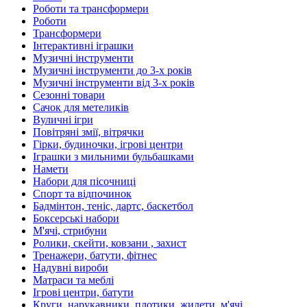
Роботи та трансформери
Роботи
Трансформери
Інтерактивні іграшки
Музичні інструменти
Музичні інструменти до 3-х років
Музичні інструменти від 3-х років
Сезонні товари
Сачок для метеликів
Вуличні ігри
Повітряні змії, вітрячки
Гірки, будиночки, ігрові центри
Іграшки з мильними бульбашками
Намети
Набори для пісочниці
Спорт та відпочинок
Бадмінтон, теніс, дартс, баскетбол
Боксерські набори
М'ячі, стрибуни
Ролики, скейти, ковзани , захист
Тренажери, батути, фітнес
Надувні вироби
Матраси та меблі
Ігрові центри, батути
Круги, нарукавники, плотики, жилети, м'ячі