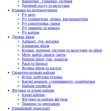
Ванночки , горщики, сидіння
Дитячий посуд та аксесуари
Іграшки на радіокеруванні
Р/у авто
Р/у гелікоптери, літаки, квадрокоптери
Р/у спецтехніка, танки
Р/у тварини та комахи
Р/у катери
Дитяча зброя
Арбалет, лук, рогатки
Іграшкова зброя
Кульки, патрони, пістони та аксесуари до зброї
Мечі, шаблі, шпаги, щити
Набори зброї, тир, лазертаг
Рації та біноклі
Водяна зброя та насоси
Сюжетно-рольові набори
Кухні, побутова техніка
Касові апарати, супермаркети, скарбнички
Набори професій
Фігурки та ігрові набори
Ігрові набори
Фігурки та набори фігурок
Тварини та динозаври
Іграшковий транспорт