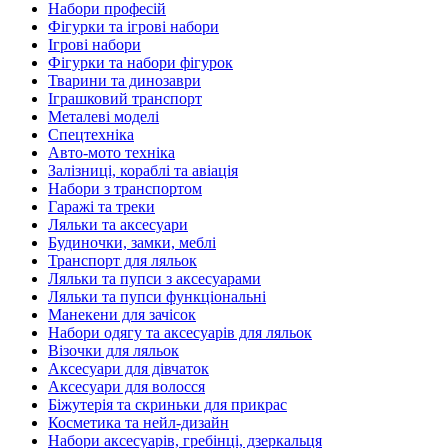
Набори професій
Фігурки та ігрові набори
Ігрові набори
Фігурки та набори фігурок
Тварини та динозаври
Іграшковий транспорт
Металеві моделі
Спецтехніка
Авто-мото техніка
Залізниці, кораблі та авіація
Набори з транспортом
Гаражі та треки
Ляльки та аксесуари
Будиночки, замки, меблі
Транспорт для ляльок
Ляльки та пупси з аксесуарами
Ляльки та пупси функціональні
Манекени для зачісок
Набори одягу та аксесуарів для ляльок
Візочки для ляльок
Аксесуари для дівчаток
Аксесуари для волосся
Біжутерія та скриньки для прикрас
Косметика та нейл-дизайн
Набори аксесуарів, гребінці, дзеркальця