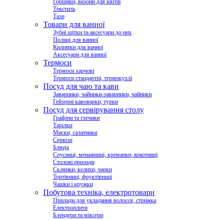
Горщики, вазони для квітів
Текстиль
Тази
Товари для ванної
Зубні щітки та аксесуари до них
Полиці для ванної
Килимки для ванної
Аксесуари для ванної
Термоси
Термоси харчові
Термоси стандартні, термокухлі
Посуд для чаю та кави
Заварники, чайники-заварники, чайники
Гейзерні кавоварки, турки
Посуд для сервірування столу
Графіни та глечики
Тарілки
Миски, салатники
Сервізи
Блюда
Соусниці, менажниці, креманки, кокотниці
Столові прилади
Склянки, келихи, чарки
Тортівниці, фруктівниці
Чашки і кружки
Побутова техніка, електротовари
Прилади для укладання волосся, стрижка
Електроплити
Блендери та міксери