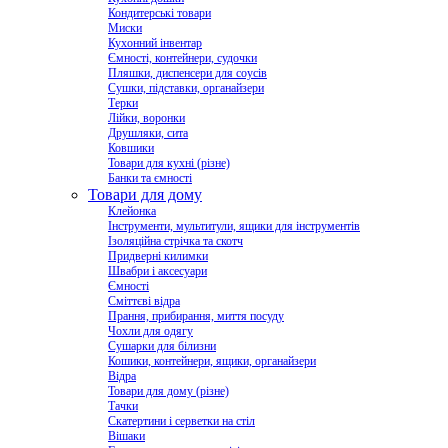
Кондитерські товари
Миски
Кухонний інвентар
Ємності, контейнери, судочки
Пляшки, диспенсери для соусів
Сушки, підставки, органайзери
Терки
Лійки, воронки
Друшляки, сита
Ковшики
Товари для кухні (різне)
Банки та ємності
Товари для дому
Клейонка
Інструменти, мультитули, ящики для інструментів
Ізоляційна стрічка та скотч
Придверні килимки
Швабри і аксесуари
Ємності
Сміттєві відра
Прання, прибирання, миття посуду
Чохли для одягу
Сушарки для білизни
Кошики, контейнери, ящики, органайзери
Відра
Товари для дому (різне)
Тачки
Скатертини і серветки на стіл
Вішаки