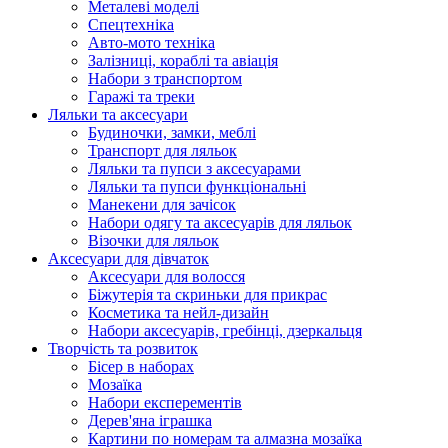
Металеві моделі
Спецтехніка
Авто-мото техніка
Залізниці, кораблі та авіація
Набори з транспортом
Гаражі та треки
Ляльки та аксесуари
Будиночки, замки, меблі
Транспорт для ляльок
Ляльки та пупси з аксесуарами
Ляльки та пупси функціональні
Манекени для зачісок
Набори одягу та аксесуарів для ляльок
Візочки для ляльок
Аксесуари для дівчаток
Аксесуари для волосся
Біжутерія та скриньки для прикрас
Косметика та нейл-дизайн
Набори аксесуарів, гребінці, дзеркальця
Творчість та розвиток
Бісер в наборах
Мозаїка
Набори експерементів
Дерев'яна іграшка
Картини по номерам та алмазна мозаїка