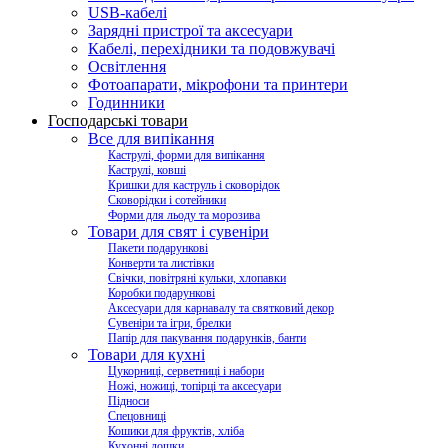
USB-кабелі
Зарядні пристрої та аксесуари
Кабелі, перехідники та подовжувачі
Освітлення
Фотоапарати, мікрофони та принтери
Годинники
Господарські товари
Все для випікання
Каструлі, форми для випікання
Каструлі, ковші
Кришки для каструль і сковорідок
Сковорідки і сотейники
Форми для льоду та морозива
Товари для свят і сувеніри
Пакети подарункові
Конверти та листівки
Свічки, повітряні кульки, хлопавки
Коробки подарункові
Аксесуари для карнавалу та святковий декор
Сувеніри та ігри, брелки
Папір для пакування подарунків, банти
Товари для кухні
Цукорниці, серветниці і набори
Ножі, ножиці, топірці та аксесуари
Підноси
Спецовниці
Кошики для фруктів, хліба
Кухонні дошки