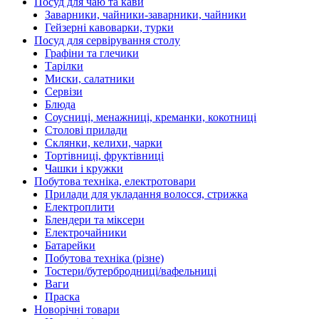
Посуд для чаю та кави
Заварники, чайники-заварники, чайники
Гейзерні кавоварки, турки
Посуд для сервірування столу
Графіни та глечики
Тарілки
Миски, салатники
Сервізи
Блюда
Соусниці, менажниці, креманки, кокотниці
Столові прилади
Склянки, келихи, чарки
Тортівниці, фруктівниці
Чашки і кружки
Побутова техніка, електротовари
Прилади для укладання волосся, стрижка
Електроплити
Блендери та міксери
Електрочайники
Батарейки
Побутова техніка (різне)
Тостери/бутербродниці/вафельниці
Ваги
Праска
Новорічні товари