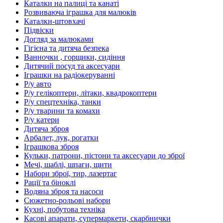
Каталки на палиці та канаті
Розвиваюча іграшка для малюків
Каталки-штовхачі
Підвіски
Догляд за малюками
Гігієна та дитяча безпека
Ванночки , горщики, сидіння
Дитячий посуд та аксесуари
Іграшки на радіокеруванні
Р/у авто
Р/у гелікоптери, літаки, квадрокоптери
Р/у спецтехніка, танки
Р/у тварини та комахи
Р/у катери
Дитяча зброя
Арбалет, лук, рогатки
Іграшкова зброя
Кульки, патрони, пістони та аксесуари до зброї
Мечі, шаблі, шпаги, щити
Набори зброї, тир, лазертаг
Рації та біноклі
Водяна зброя та насоси
Сюжетно-рольові набори
Кухні, побутова техніка
Касові апарати, супермаркети, скарбнички