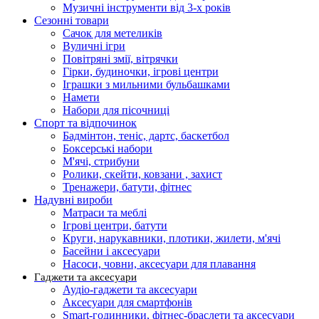
Музичні інструменти від 3-х років
Сезонні товари
Сачок для метеликів
Вуличні ігри
Повітряні змії, вітрячки
Гірки, будиночки, ігрові центри
Іграшки з мильними бульбашками
Намети
Набори для пісочниці
Спорт та відпочинок
Бадмінтон, теніс, дартс, баскетбол
Боксерські набори
М'ячі, стрибуни
Ролики, скейти, ковзани , захист
Тренажери, батути, фітнес
Надувні вироби
Матраси та меблі
Ігрові центри, батути
Круги, нарукавники, плотики, жилети, м'ячі
Басейни і аксесуари
Насоси, човни, аксесуари для плавання
Гаджети та аксесуари
Аудіо-гаджети та аксесуари
Аксесуари для смартфонів
Smart-годинники, фітнес-браслети та аксесуари