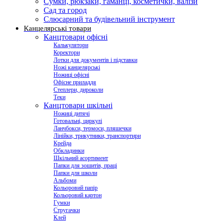
Сумки, рюкзаки, гаманці, косметички, валізи
Сад та город
Слюсарний та будівельний інструмент
Канцелярські товари
Канцтовари офісні
Калькулятори
Коректори
Лотки для документів і підставки
Ножі канцелярські
Ножиці офісні
Офісне приладдя
Степлери, дироколи
Теки
Канцтовари шкільні
Ножиці дитячі
Готовальні, циркулі
Ланчбокси, термоси, пляшечки
Лінійки, трикутники, транспортири
Крейда
Обкладинки
Шкільний асортимент
Папки для зошитів, праці
Папки для школи
Альбоми
Кольоровий папір
Кольоровий картон
Гумки
Стругачки
Клей