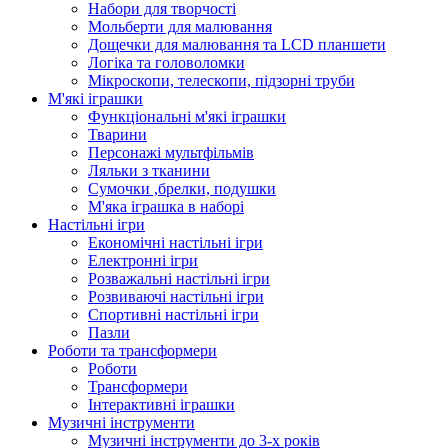
Набори для творчості
Мольберти для малювання
Дощечки для малювання та LCD планшети
Логіка та головоломки
Мікроскопи, телескопи, підзорні труби
М'які іграшки
Функціональні м'які іграшки
Тварини
Персонажі мультфільмів
Ляльки з тканини
Сумочки ,брелки, подушки
М'яка іграшка в наборі
Настільні ігри
Економічні настільні ігри
Електронні ігри
Розважальні настільні ігри
Розвиваючі настільні ігри
Спортивні настільні ігри
Пазли
Роботи та трансформери
Роботи
Трансформери
Інтерактивні іграшки
Музичні інструменти
Музичні інструменти до 3-х років