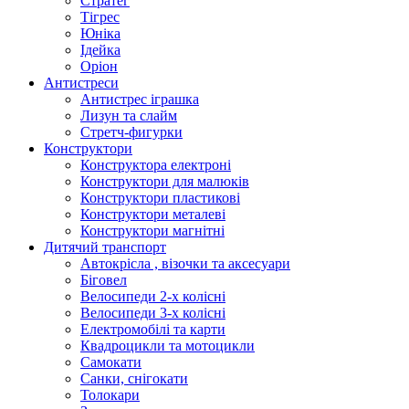
Стратег
Тігрес
Юніка
Ідейка
Оріон
Антистреси
Антистрес іграшка
Лизун та слайм
Стретч-фигурки
Конструктори
Конструктора електроні
Конструктори для малюків
Конструктори пластикові
Конструктори металеві
Конструктори магнітні
Дитячий транспорт
Автокрісла , візочки та аксесуари
Біговел
Велосипеди 2-х колісні
Велосипеди 3-х колісні
Електромобілі та карти
Квадроцикли та мотоцикли
Самокати
Санки, снігокати
Толокари