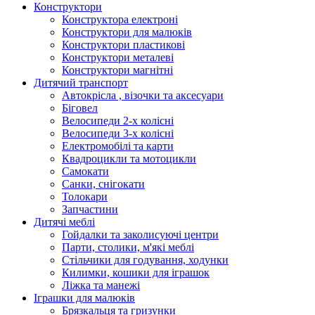
Конструктори
Конструктора електроні
Конструктори для малюків
Конструктори пластикові
Конструктори металеві
Конструктори магнітні
Дитячий транспорт
Автокрісла , візочки та аксесуари
Біговел
Велосипеди 2-х колісні
Велосипеди 3-х колісні
Електромобілі та карти
Квадроцикли та мотоцикли
Самокати
Санки, снігокати
Толокари
Запчастини
Дитячі меблі
Гойдалки та заколисуючі центри
Парти, столики, м'які меблі
Стільчики для годування, ходунки
Килимки, кошики для іграшок
Ліжка та манежі
Іграшки для малюків
Брязкальця та гризунки