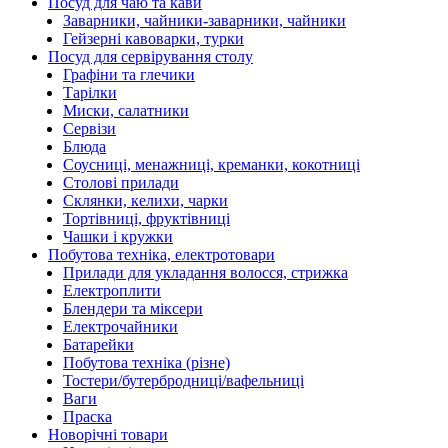
Посуд для чаю та кави
Заварники, чайники-заварники, чайники
Гейзерні кавоварки, турки
Посуд для сервірування столу
Графіни та глечики
Тарілки
Миски, салатники
Сервізи
Блюда
Соусниці, менажниці, креманки, кокотниці
Столові прилади
Склянки, келихи, чарки
Тортівниці, фруктівниці
Чашки і кружки
Побутова техніка, електротовари
Прилади для укладання волосся, стрижка
Електроплити
Блендери та міксери
Електрочайники
Батарейки
Побутова техніка (різне)
Тостери/бутербродниці/вафельниці
Ваги
Праска
Новорічні товари