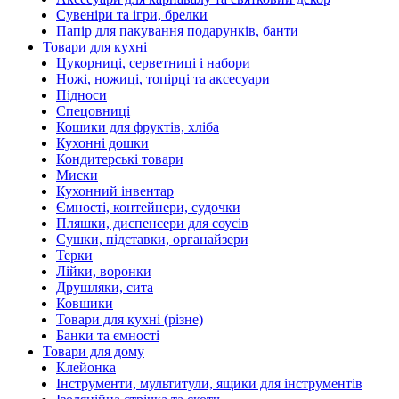
Сувеніри та ігри, брелки
Папір для пакування подарунків, банти
Товари для кухні
Цукорниці, серветниці і набори
Ножі, ножиці, топірці та аксесуари
Підноси
Спецовниці
Кошики для фруктів, хліба
Кухонні дошки
Кондитерські товари
Миски
Кухонний інвентар
Ємності, контейнери, судочки
Пляшки, диспенсери для соусів
Сушки, підставки, органайзери
Терки
Лійки, воронки
Друшляки, сита
Ковшики
Товари для кухні (різне)
Банки та ємності
Товари для дому
Клейонка
Інструменти, мультитули, ящики для інструментів