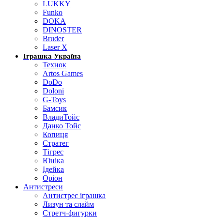
LUKKY
Funko
DOKA
DINOSTER
Bruder
Laser X
Іграшка Україна
Технок
Artos Games
DoDo
Doloni
G-Toys
Бамсик
ВладиТойс
Данко Тойс
Копиця
Стратег
Тігрес
Юніка
Ідейка
Оріон
Антистреси
Антистрес іграшка
Лизун та слайм
Стретч-фигурки