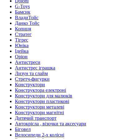
Doloni
G-Toys
Бамсик
ВладиТойс
Данко Тойс
Копиця
Стратег
Тігрес
Юніка
Ідейка
Оріон
Антистреси
Антистрес іграшка
Лизун та слайм
Стретч-фигурки
Конструктори
Конструктора електроні
Конструктори для малюків
Конструктори пластикові
Конструктори металеві
Конструктори магнітні
Дитячий транспорт
Автокрісла , візочки та аксесуари
Біговел
Велосипеди 2-х колісні