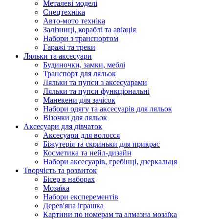
Металеві моделі
Спецтехніка
Авто-мото техніка
Залізниці, кораблі та авіація
Набори з транспортом
Гаражі та треки
Ляльки та аксесуари
Будиночки, замки, меблі
Транспорт для ляльок
Ляльки та пупси з аксесуарами
Ляльки та пупси функціональні
Манекени для зачісок
Набори одягу та аксесуарів для ляльок
Візочки для ляльок
Аксесуари для дівчаток
Аксесуари для волосся
Біжутерія та скриньки для прикрас
Косметика та нейл-дизайн
Набори аксесуарів, гребінці, дзеркальця
Творчість та розвиток
Бісер в наборах
Мозаїка
Набори експерементів
Дерев'яна іграшка
Картини по номерам та алмазна мозаїка