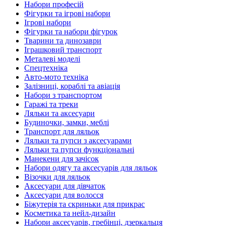
Набори професій
Фігурки та ігрові набори
Ігрові набори
Фігурки та набори фігурок
Тварини та динозаври
Іграшковий транспорт
Металеві моделі
Спецтехніка
Авто-мото техніка
Залізниці, кораблі та авіація
Набори з транспортом
Гаражі та треки
Ляльки та аксесуари
Будиночки, замки, меблі
Транспорт для ляльок
Ляльки та пупси з аксесуарами
Ляльки та пупси функціональні
Манекени для зачісок
Набори одягу та аксесуарів для ляльок
Візочки для ляльок
Аксесуари для дівчаток
Аксесуари для волосся
Біжутерія та скриньки для прикрас
Косметика та нейл-дизайн
Набори аксесуарів, гребінці, дзеркальця