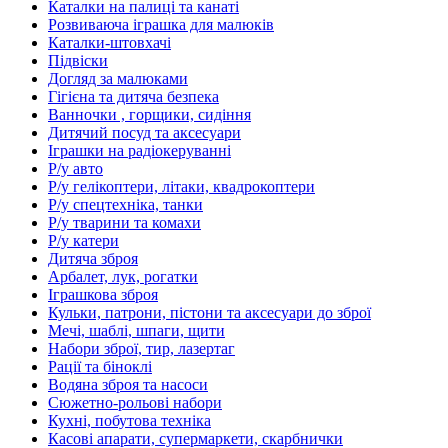
Каталки на палиці та канаті
Розвиваюча іграшка для малюків
Каталки-штовхачі
Підвіски
Догляд за малюками
Гігієна та дитяча безпека
Ванночки , горщики, сидіння
Дитячий посуд та аксесуари
Іграшки на радіокеруванні
Р/у авто
Р/у гелікоптери, літаки, квадрокоптери
Р/у спецтехніка, танки
Р/у тварини та комахи
Р/у катери
Дитяча зброя
Арбалет, лук, рогатки
Іграшкова зброя
Кульки, патрони, пістони та аксесуари до зброї
Мечі, шаблі, шпаги, щити
Набори зброї, тир, лазертаг
Рації та біноклі
Водяна зброя та насоси
Сюжетно-рольові набори
Кухні, побутова техніка
Касові апарати, супермаркети, скарбнички