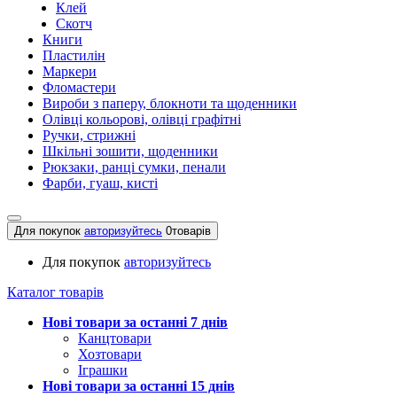
Клей
Скотч
Книги
Пластилін
Маркери
Фломастери
Вироби з паперу, блокноти та щоденники
Олівці кольорові, олівці графітні
Ручки, стрижні
Шкільні зошити, щоденники
Рюкзаки, ранці сумки, пенали
Фарби, гуаш, кисті
Для покупок
авторизуйтесь
0
товарів
Для покупок
авторизуйтесь
Каталог товарів
Нові товари за останнi 7 днiв
Канцтовари
Хозтовари
Іграшки
Нові товари за останнi 15 днiв