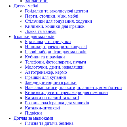
Запчастини
Дитячі меблі
Гойдалки та заколисуючі центри
Парти, столики, м'які меблі
Стільчики для годування, ходунки
Килимки, кошики для іграшок
Ліжка та манежі
Іграшки для малюків
Брязкальця та гризунки
Нічники, проектори та каруселі
Ігрові набори, ігри для малюків
Кубики та пірамідки
Телефони, фотоапарати, пульти
Молоточки, дзиґи, неваляшки
Автотренажер, кермо
Іграшки для купання
Заводні, інерційні іграшки
Навчальні книги, плакати, планшети, комп'ютери
Килимки, дуги та тренажери для немовлят
Каталки на палиці та канаті
Розвиваюча іграшка для малюків
Каталки-штовхачі
Підвіски
Догляд за малюками
Гігієна та дитяча безпека