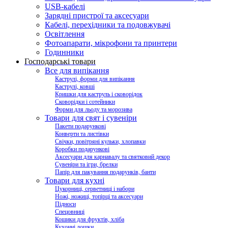
USB-кабелі
Зарядні пристрої та аксесуари
Кабелі, перехідники та подовжувачі
Освітлення
Фотоапарати, мікрофони та принтери
Годинники
Господарські товари
Все для випікання
Каструлі, форми для випікання
Каструлі, ковші
Кришки для каструль і сковорідок
Сковорідки і сотейники
Форми для льоду та морозива
Товари для свят і сувеніри
Пакети подарункові
Конверти та листівки
Свічки, повітряні кульки, хлопавки
Коробки подарункові
Аксесуари для карнавалу та святковий декор
Сувеніри та ігри, брелки
Папір для пакування подарунків, банти
Товари для кухні
Цукорниці, серветниці і набори
Ножі, ножиці, топірці та аксесуари
Підноси
Спецовниці
Кошики для фруктів, хліба
Кухонні дошки