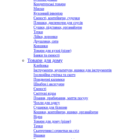
Кондитерські товари
Миски
Кухонний інвентар
Ємності, контейнери, судочки
Пляшки, диспенсери для соусів
Сушки, підставки, органайзери
Терки
Лійки, воронки
Друшляки, сита
Ковшики
Товари для кухні (різне)
Банки та ємності
Товари для дому
Клейонка
Інструменти, мультитули, ящики для інструментів
Ізоляційна стрічка та скотч
Придверні килимки
Швабри і аксесуари
Ємності
Сміттєві відра
Прання, прибирання, миття посуду
Чохли для одягу
Сушарки для білизни
Кошики, контейнери, ящики, органайзери
Відра
Товари для дому (різне)
Тачки
Скатертини і серветки на стіл
Вішаки