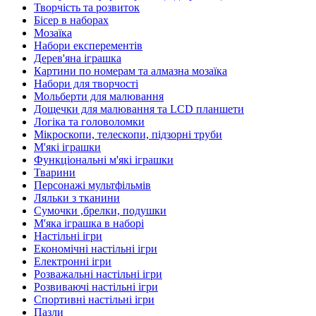
Творчість та розвиток
Бісер в наборах
Мозаїка
Набори експерементів
Дерев'яна іграшка
Картини по номерам та алмазна мозаїка
Набори для творчості
Мольберти для малювання
Дощечки для малювання та LCD планшети
Логіка та головоломки
Мікроскопи, телескопи, підзорні труби
М'які іграшки
Функціональні м'які іграшки
Тварини
Персонажі мультфільмів
Ляльки з тканини
Сумочки ,брелки, подушки
М'яка іграшка в наборі
Настільні ігри
Економічні настільні ігри
Електронні ігри
Розважальні настільні ігри
Розвиваючі настільні ігри
Спортивні настільні ігри
Пазли