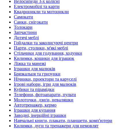
Велосипеди 3-х колісні
Електромобілі та карти
Квадроцикли та мотоцикли
Самокати
Санки, снігокати
Толокари
Запчастини
Дитячі меблі
Гойдалки та заколисуючі центри
Парти, столики, м'які меблі
Стільчики для годування, ходунки
Килимки, кошики для іграшок
Ліжка та манежі
Іграшки для малюків
Брязкальця та гризунки
Нічники, проектори та каруселі
Ігрові набори, ігри для малюків
Кубики та пірамідки
Телефони, фотоапарати, пульти
Молоточки, дзиґи, неваляшки
Автотренажер, кермо
Іграшки для купання
Заводні, інерційні іграшки
Навчальні книги, плакати, планшети, комп'ютери
Килимки, дуги та тренажери для немовлят