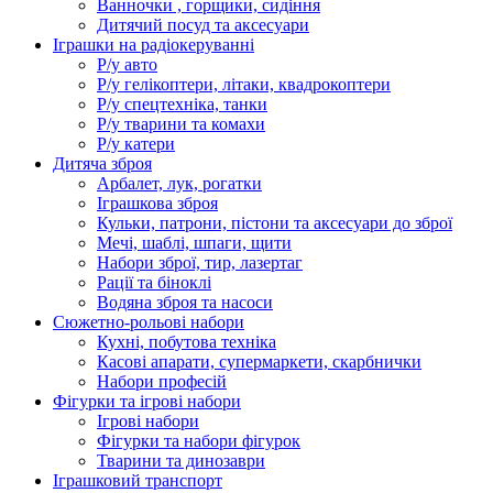
Ванночки , горщики, сидіння
Дитячий посуд та аксесуари
Іграшки на радіокеруванні
Р/у авто
Р/у гелікоптери, літаки, квадрокоптери
Р/у спецтехніка, танки
Р/у тварини та комахи
Р/у катери
Дитяча зброя
Арбалет, лук, рогатки
Іграшкова зброя
Кульки, патрони, пістони та аксесуари до зброї
Мечі, шаблі, шпаги, щити
Набори зброї, тир, лазертаг
Рації та біноклі
Водяна зброя та насоси
Сюжетно-рольові набори
Кухні, побутова техніка
Касові апарати, супермаркети, скарбнички
Набори професій
Фігурки та ігрові набори
Ігрові набори
Фігурки та набори фігурок
Тварини та динозаври
Іграшковий транспорт