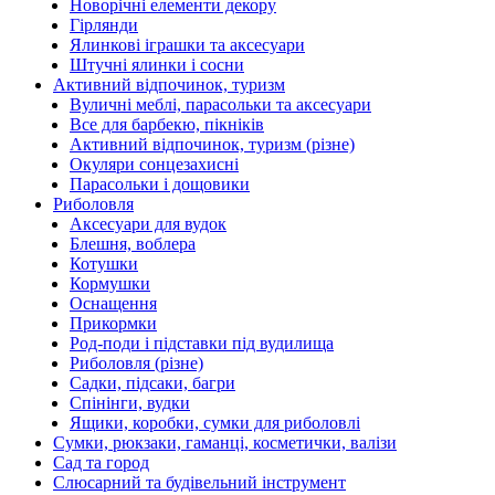
Новорічні елементи декору
Гірлянди
Ялинкові іграшки та аксесуари
Штучні ялинки і сосни
Активний відпочинок, туризм
Вуличні меблі, парасольки та аксесуари
Все для барбекю, пікніків
Активний відпочинок, туризм (різне)
Окуляри сонцезахисні
Парасольки і дощовики
Риболовля
Аксесуари для вудок
Блешня, воблера
Котушки
Кормушки
Оснащення
Прикормки
Род-поди і підставки під вудилища
Риболовля (різне)
Садки, підсаки, багри
Спінінги, вудки
Ящики, коробки, сумки для риболовлі
Сумки, рюкзаки, гаманці, косметички, валізи
Сад та город
Слюсарний та будівельний інструмент