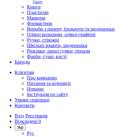
Скотч
Книги
Пластилін
Маркери
Фломастери
Вироби з паперу, блокноти та щоденники
Олівці кольорові, олівці графітні
Ручки, стрижні
Шкільні зошити, щоденники
Рюкзаки, ранці сумки, пенали
Фарби, гуаш, кисті
Бренди
Клієнтам
Про компанію
Питання та відповіді
Новини
Інструкція по сайту
Умови співпраці
Контакти
Вхід
Реєстрація
Відкладені
0
Укр
Рус