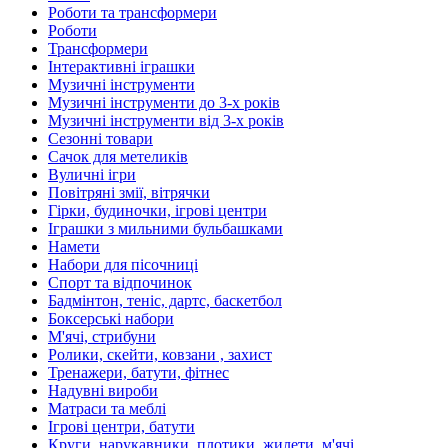
Роботи та трансформери
Роботи
Трансформери
Інтерактивні іграшки
Музичні інструменти
Музичні інструменти до 3-х років
Музичні інструменти від 3-х років
Сезонні товари
Сачок для метеликів
Вуличні ігри
Повітряні змії, вітрячки
Гірки, будиночки, ігрові центри
Іграшки з мильними бульбашками
Намети
Набори для пісочниці
Спорт та відпочинок
Бадмінтон, теніс, дартс, баскетбол
Боксерські набори
М'ячі, стрибуни
Ролики, скейти, ковзани , захист
Тренажери, батути, фітнес
Надувні вироби
Матраси та меблі
Ігрові центри, батути
Круги, нарукавники, плотики, жилети, м'ячі