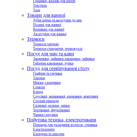
Горщики, вазони для квітів
Текстиль
Тази
Товари для ванної
Зубні щітки та аксесуари до них
Полиці для ванної
Килимки для ванної
Аксесуари для ванної
Термоси
Термоси харчові
Термоси стандартні, термокухлі
Посуд для чаю та кави
Заварники, чайники-заварники, чайники
Гейзерні кавоварки, турки
Посуд для сервірування столу
Графіни та глечики
Тарілки
Миски, салатники
Сервізи
Блюда
Соусниці, менажниці, креманки, кокотниці
Столові прилади
Склянки, келихи, чарки
Тортівниці, фруктівниці
Чашки і кружки
Побутова техніка, електротовари
Прилади для укладання волосся, стрижка
Електроплити
Блендери та міксери