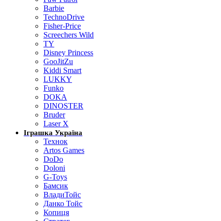
Barbie
TechnoDrive
Fisher-Price
Screechers Wild
TY
Disney Princess
GooJitZu
Kiddi Smart
LUKKY
Funko
DOKA
DINOSTER
Bruder
Laser X
Іграшка Україна
Технок
Artos Games
DoDo
Doloni
G-Toys
Бамсик
ВладиТойс
Данко Тойс
Копиця