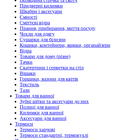
Ізоляційна стрічка та скотч
Придверні килимки
Швабри і аксесуари
Ємності
Сміттєві відра
Прання, прибирання, миття посуду
Чохли для одягу
Сушарки для білизни
Кошики, контейнери, ящики, органайзери
Відра
Товари для дому (різне)
Тачки
Скатертини і серветки на стіл
Вішаки
Горщики, вазони для квітів
Текстиль
Тази
Товари для ванної
Зубні щітки та аксесуари до них
Полиці для ванної
Килимки для ванної
Аксесуари для ванної
Термоси
Термоси харчові
Термоси стандартні, термокухлі