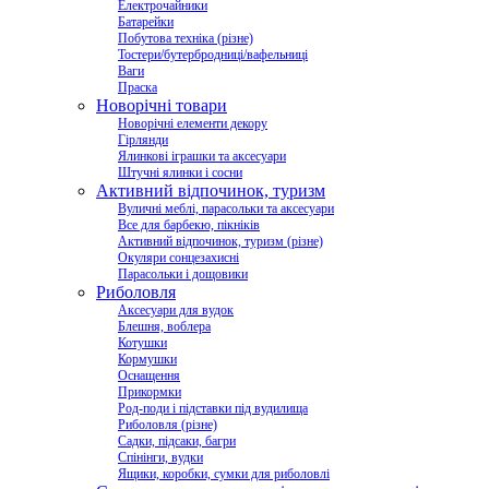
Електрочайники
Батарейки
Побутова техніка (різне)
Тостери/бутербродниці/вафельниці
Ваги
Праска
Новорічні товари
Новорічні елементи декору
Гірлянди
Ялинкові іграшки та аксесуари
Штучні ялинки і сосни
Активний відпочинок, туризм
Вуличні меблі, парасольки та аксесуари
Все для барбекю, пікніків
Активний відпочинок, туризм (різне)
Окуляри сонцезахисні
Парасольки і дощовики
Риболовля
Аксесуари для вудок
Блешня, воблера
Котушки
Кормушки
Оснащення
Прикормки
Род-поди і підставки під вудилища
Риболовля (різне)
Садки, підсаки, багри
Спінінги, вудки
Ящики, коробки, сумки для риболовлі