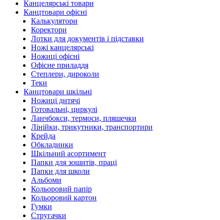
Канцелярські товари
Канцтовари офісні
Калькулятори
Коректори
Лотки для документів і підставки
Ножі канцелярські
Ножиці офісні
Офісне приладдя
Степлери, дироколи
Теки
Канцтовари шкільні
Ножиці дитячі
Готовальні, циркулі
Ланчбокси, термоси, пляшечки
Лінійки, трикутники, транспортири
Крейда
Обкладинки
Шкільний асортимент
Папки для зошитів, праці
Папки для школи
Альбоми
Кольоровий папір
Кольоровий картон
Гумки
Стругачки