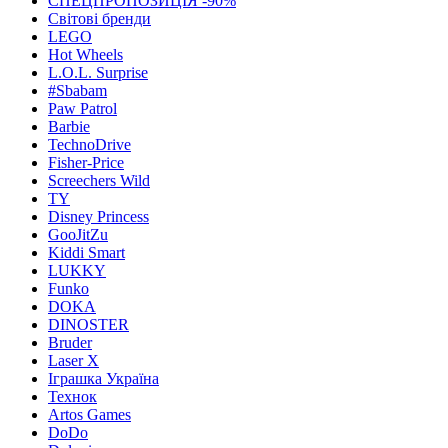
СПЕЦПРОПОЗИЦІЯ -90%
Світові бренди
LEGO
Hot Wheels
L.O.L. Surprise
#Sbabam
Paw Patrol
Barbie
TechnoDrive
Fisher-Price
Screechers Wild
TY
Disney Princess
GooJitZu
Kiddi Smart
LUKKY
Funko
DOKA
DINOSTER
Bruder
Laser X
Іграшка Україна
Технок
Artos Games
DoDo