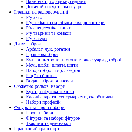
Ванночки , горщики, сидіння
Дитячий посуд та аксесуари
Іграшки на радіокеруванні
Р/у авто
Р/у гелікоптери, літаки, квадрокоптери
Р/у спецтехніка, танки
Р/у тварини та комахи
Р/у катери
Дитяча зброя
Арбалет, лук, рогатки
Іграшкова зброя
Кульки, патрони, пістони та аксесуари до зброї
Мечі, шаблі, шпаги, щити
Набори зброї, тир, лазертаг
Рації та біноклі
Водяна зброя та насоси
Сюжетно-рольові набори
Кухні, побутова техніка
Касові апарати, супермаркети, скарбнички
Набори професій
Фігурки та ігрові набори
Ігрові набори
Фігурки та набори фігурок
Тварини та динозаври
Іграшковий транспорт