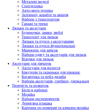
Металеві моделі
Спецтехніка
Авто-мото техніка
Залізниці, кораблі та авіація
Набори з транспортом
Гаражі та треки
Ляльки та аксесуари
Будиночки, замки, меблі
Транспорт для ляльок
Ляльки та пупси з аксесуарами
Ляльки та пупси функціональні
Манекени для зачісок
Набори одягу та аксесуарів для ляльок
Візочки для ляльок
Аксесуари для дівчаток
Аксесуари для волосся
Біжутерія та скриньки для прикрас
Косметика та нейл-дизайн
Набори аксесуарів, гребінці, дзеркальця
Творчість та розвиток
Бісер в наборах
Мозаїка
Набори експерементів
Дерев'яна іграшка
Картини по номерам та алмазна мозаїка