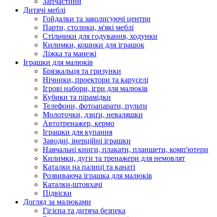
Запчастини
Дитячі меблі
Гойдалки та заколисуючі центри
Парти, столики, м'які меблі
Стільчики для годування, ходунки
Килимки, кошики для іграшок
Ліжка та манежі
Іграшки для малюків
Брязкальця та гризунки
Нічники, проектори та каруселі
Ігрові набори, ігри для малюків
Кубики та пірамідки
Телефони, фотоапарати, пульти
Молоточки, дзиґи, неваляшки
Автотренажер, кермо
Іграшки для купання
Заводні, інерційні іграшки
Навчальні книги, плакати, планшети, комп'ютери
Килимки, дуги та тренажери для немовлят
Каталки на палиці та канаті
Розвиваюча іграшка для малюків
Каталки-штовхачі
Підвіски
Догляд за малюками
Гігієна та дитяча безпека