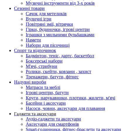
Музичні інструменти від 3-х років
Сезонні товари
Сачок для метеликів
Вуличні ігри
Повітряні змії, вітрячки
Гірки, будиночки, ігрові центри
Іграшки з мильними бульбашками
Намети
Набори для пісочниці
Спорт та відпочинок
Бадмінтон, теніс, дартс, баскетбол
Боксерські набори
М'ячі, стрибуни
Ролики, скейти, ковзани , захист
Тренажери, батути, фітнес
Надувні вироби
Матраси та меблі
Ігрові центри, батути
Круги, нарукавники, плотики, жилети, м'ячі
Басейни і аксесуари
Насоси, човни, аксесуари для плавання
Гаджети та аксесуари
Аудіо-гаджети та аксесуари
Аксесуари для смартфонів
Smart-годинники, фітнес-браслети та аксесуари