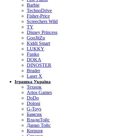
Barbie
TechnoDrive
Fisher-Price
Screechers Wild
TY
Disney Princess
GooJitZu
Kiddi Smart
LUKKY
Funko
DOKA
DINOSTER
Bruder
Laser X
Іграшка Україна
Технок
Artos Games
DoDo
Doloni
G-Toys
Бамсик
ВладиТойс
Данко Тойс
Копиця