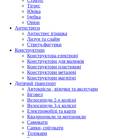
Стратег
Тігрес
Юніка
Ідейка
Оріон
Антистреси
Антистрес іграшка
Лизун та слайм
Стретч-фигурки
Конструктори
Конструктора електроні
Конструктори для малюків
Конструктори пластикові
Конструктори металеві
Конструктори магнітні
Дитячий транспорт
Автокрісла , візочки та аксесуари
Біговел
Велосипеди 2-х колісні
Велосипеди 3-х колісні
Електромобілі та карти
Квадроцикли та мотоцикли
Самокати
Санки, снігокати
Толокари