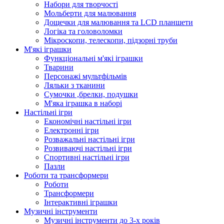
Набори для творчості
Мольберти для малювання
Дощечки для малювання та LCD планшети
Логіка та головоломки
Мікроскопи, телескопи, підзорні труби
М'які іграшки
Функціональні м'які іграшки
Тварини
Персонажі мультфільмів
Ляльки з тканини
Сумочки ,брелки, подушки
М'яка іграшка в наборі
Настільні ігри
Економічні настільні ігри
Електронні ігри
Розважальні настільні ігри
Розвиваючі настільні ігри
Спортивні настільні ігри
Пазли
Роботи та трансформери
Роботи
Трансформери
Інтерактивні іграшки
Музичні інструменти
Музичні інструменти до 3-х років