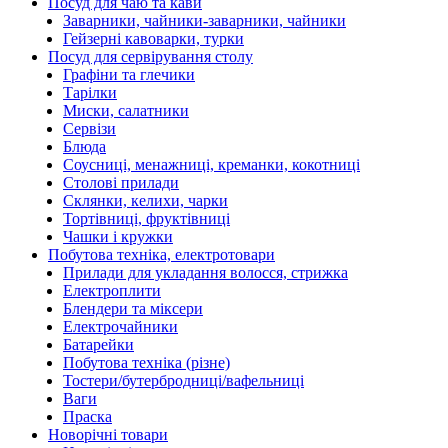
Посуд для чаю та кави
Заварники, чайники-заварники, чайники
Гейзерні кавоварки, турки
Посуд для сервірування столу
Графіни та глечики
Тарілки
Миски, салатники
Сервізи
Блюда
Соусниці, менажниці, креманки, кокотниці
Столові прилади
Склянки, келихи, чарки
Тортівниці, фруктівниці
Чашки і кружки
Побутова техніка, електротовари
Прилади для укладання волосся, стрижка
Електроплити
Блендери та міксери
Електрочайники
Батарейки
Побутова техніка (різне)
Тостери/бутербродниці/вафельниці
Ваги
Праска
Новорічні товари