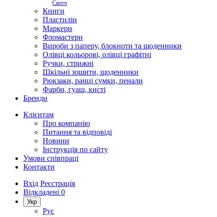
Скотч
Книги
Пластилін
Маркери
Фломастери
Вироби з паперу, блокноти та щоденники
Олівці кольорові, олівці графітні
Ручки, стрижні
Шкільні зошити, щоденники
Рюкзаки, ранці сумки, пенали
Фарби, гуаш, кисті
Бренди
Клієнтам
Про компанію
Питання та відповіді
Новини
Інструкція по сайту
Умови співпраці
Контакти
Вхід
Реєстрація
Відкладені
0
Укр
Рус