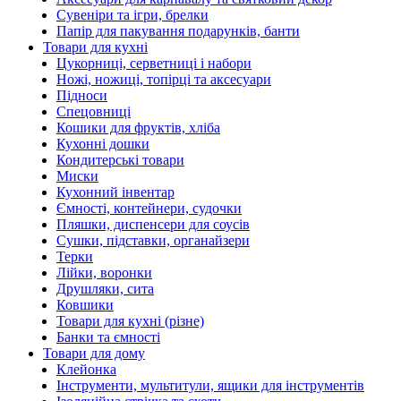
Сувеніри та ігри, брелки
Папір для пакування подарунків, банти
Товари для кухні
Цукорниці, серветниці і набори
Ножі, ножиці, топірці та аксесуари
Підноси
Спецовниці
Кошики для фруктів, хліба
Кухонні дошки
Кондитерські товари
Миски
Кухонний інвентар
Ємності, контейнери, судочки
Пляшки, диспенсери для соусів
Сушки, підставки, органайзери
Терки
Лійки, воронки
Друшляки, сита
Ковшики
Товари для кухні (різне)
Банки та ємності
Товари для дому
Клейонка
Інструменти, мультитули, ящики для інструментів