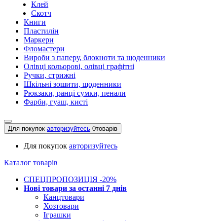
Клей
Скотч
Книги
Пластилін
Маркери
Фломастери
Вироби з паперу, блокноти та щоденники
Олівці кольорові, олівці графітні
Ручки, стрижні
Шкільні зошити, щоденники
Рюкзаки, ранці сумки, пенали
Фарби, гуаш, кисті
Для покупок
авторизуйтесь
0
товарів
Для покупок
авторизуйтесь
Каталог товарів
СПЕЦПРОПОЗИЦІЯ -20%
Нові товари за останнi 7 днiв
Канцтовари
Хозтовари
Іграшки