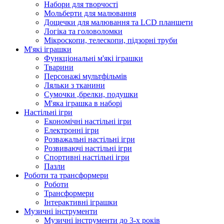
Набори для творчості
Мольберти для малювання
Дощечки для малювання та LCD планшети
Логіка та головоломки
Мікроскопи, телескопи, підзорні труби
М'які іграшки
Функціональні м'які іграшки
Тварини
Персонажі мультфільмів
Ляльки з тканини
Сумочки ,брелки, подушки
М'яка іграшка в наборі
Настільні ігри
Економічні настільні ігри
Електронні ігри
Розважальні настільні ігри
Розвиваючі настільні ігри
Спортивні настільні ігри
Пазли
Роботи та трансформери
Роботи
Трансформери
Інтерактивні іграшки
Музичні інструменти
Музичні інструменти до 3-х років