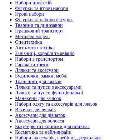
Набори професій
Фігурки та ігрові набори
Ігрові набори
Фігурки та набори фігурок
Тварини та динозаври
Іграшковий транспорт
Металеві моделі
Спецтехніка
Авто-мото техніка
Залізниці, кораблі та авіація
Набори з транспортом
Гаражі та треки
Ляльки та аксесуари
Будиночки, замки, меблі
Транспорт для ляльок
Ляльки та пупси з аксесуарами
Ляльки та пупси функціональні
Манекени для зачісок
Набори одягу та аксесуарів для ляльок
Візочки для ляльок
Аксесуари для дівчаток
Аксесуари для волосся
Біжутерія та скриньки для прикрас
Косметика та нейл-дизайн
Набори аксесуарів, гребінці, дзеркальця