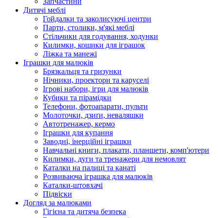
Запчастини
Дитячі меблі
Гойдалки та заколисуючі центри
Парти, столики, м'які меблі
Стільчики для годування, ходунки
Килимки, кошики для іграшок
Ліжка та манежі
Іграшки для малюків
Брязкальця та гризунки
Нічники, проектори та каруселі
Ігрові набори, ігри для малюків
Кубики та пірамідки
Телефони, фотоапарати, пульти
Молоточки, дзиґи, неваляшки
Автотренажер, кермо
Іграшки для купання
Заводні, інерційні іграшки
Навчальні книги, плакати, планшети, комп'ютери
Килимки, дуги та тренажери для немовлят
Каталки на палиці та канаті
Розвиваюча іграшка для малюків
Каталки-штовхачі
Підвіски
Догляд за малюками
Гігієна та дитяча безпека