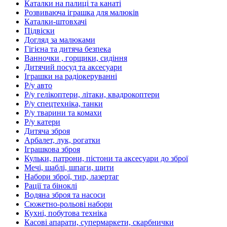
Каталки на палиці та канаті
Розвиваюча іграшка для малюків
Каталки-штовхачі
Підвіски
Догляд за малюками
Гігієна та дитяча безпека
Ванночки , горщики, сидіння
Дитячий посуд та аксесуари
Іграшки на радіокеруванні
Р/у авто
Р/у гелікоптери, літаки, квадрокоптери
Р/у спецтехніка, танки
Р/у тварини та комахи
Р/у катери
Дитяча зброя
Арбалет, лук, рогатки
Іграшкова зброя
Кульки, патрони, пістони та аксесуари до зброї
Мечі, шаблі, шпаги, щити
Набори зброї, тир, лазертаг
Рації та біноклі
Водяна зброя та насоси
Сюжетно-рольові набори
Кухні, побутова техніка
Касові апарати, супермаркети, скарбнички