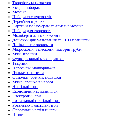
Творчість та розвиток
Бісер в наборах
Мозаїка
Набори експерементів
Дерев'яна іграшка
Картини по номерам та алмазна мозаїка
Набори для творчості
Мольберти для малювання
Дощечки для малювання та LCD планшети
Логіка та головоломки
Мікроскопи, телескопи, підзорні труби
М'які іграшки
Функціональні м'які іграшки
Тварини
Персонажі мультфільмів
Ляльки з тканини
Сумочки ,брелки, подушки
М'яка іграшка в наборі
Настільні ігри
Економічні настільні ігри
Електронні ігри
Розважальні настільні ігри
Розвиваючі настільні ігри
Спортивні настільні ігри
Пазли