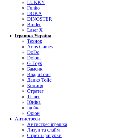
LUKKY
Funko
DOKA
DINOSTER
Bruder
Laser X
Іграшка Україна
Технок
Artos Games
DoDo
Doloni
G-Toys
Бамсик
ВладиТойс
Данко Тойс
Копиця
Стратег
Тігрес
Юніка
Ідейка
Оріон
Антистреси
Антистрес іграшка
Лизун та слайм
Стретч-фигурки