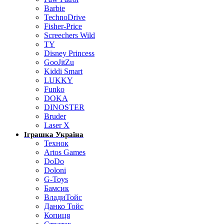
Barbie
TechnoDrive
Fisher-Price
Screechers Wild
TY
Disney Princess
GooJitZu
Kiddi Smart
LUKKY
Funko
DOKA
DINOSTER
Bruder
Laser X
Іграшка Україна
Технок
Artos Games
DoDo
Doloni
G-Toys
Бамсик
ВладиТойс
Данко Тойс
Копиця