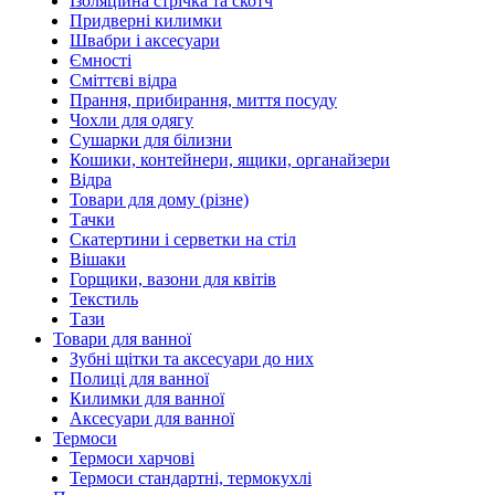
Ізоляційна стрічка та скотч
Придверні килимки
Швабри і аксесуари
Ємності
Сміттєві відра
Прання, прибирання, миття посуду
Чохли для одягу
Сушарки для білизни
Кошики, контейнери, ящики, органайзери
Відра
Товари для дому (різне)
Тачки
Скатертини і серветки на стіл
Вішаки
Горщики, вазони для квітів
Текстиль
Тази
Товари для ванної
Зубні щітки та аксесуари до них
Полиці для ванної
Килимки для ванної
Аксесуари для ванної
Термоси
Термоси харчові
Термоси стандартні, термокухлі