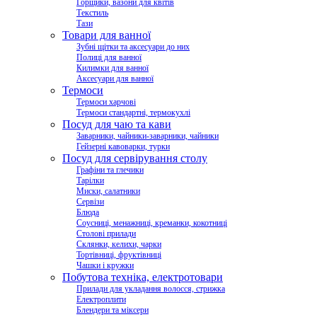
Горщики, вазони для квітів
Текстиль
Тази
Товари для ванної
Зубні щітки та аксесуари до них
Полиці для ванної
Килимки для ванної
Аксесуари для ванної
Термоси
Термоси харчові
Термоси стандартні, термокухлі
Посуд для чаю та кави
Заварники, чайники-заварники, чайники
Гейзерні кавоварки, турки
Посуд для сервірування столу
Графіни та глечики
Тарілки
Миски, салатники
Сервізи
Блюда
Соусниці, менажниці, креманки, кокотниці
Столові прилади
Склянки, келихи, чарки
Тортівниці, фруктівниці
Чашки і кружки
Побутова техніка, електротовари
Прилади для укладання волосся, стрижка
Електроплити
Блендери та міксери