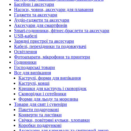
Басейни і аксесуари
Насоси, човни, аксесуари для плавання
Гаджети та аксесуари
Аудіо-гаджети та аксесуари
Аксесуари для смартфонів
Smart-годинники, фітнес-браслети та аксесуари
USB-кабелі
Зарядні пристрої та аксесуари
Кабелі, перехідники та подовжувачі
Освітлення
Фотоапарати, мікрофони та принтери
Годинники
Господарські товари
Все для випікання
Каструлі, форми для випікання
Каструлі, ковші
Кришки для каструль і сковорідок
Сковорідки і сотейники
Форми для льоду та морозива
Товари для свят і сувеніри
Пакети подарункові
Конверти та листівки
Свічки, повітряні кульки, хлопавки
Коробки подарункові
Аксесуари для карнавалу та святковий декор