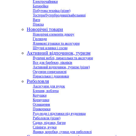
Електрочайники
Батарейки
Побутова техніка (різне)
Тостери/бутербродниці/вафельниці
Ваги
Праска
Новорічні товари
Новорічні елементи декору
Гірлянди
Ялинкові іграшки та аксесуари
Штучні ялинки і сосни
Активний відпочинок, туризм
Вуличні меблі, парасольки та аксесуари
Все для барбекю, пікніків
Активний відпочинок, туризм (різне)
Окуляри сонцезахисні
Парасольки і дощовики
Риболовля
Аксесуари для вудок
Блешня, воблера
Котушки
Кормушки
Оснащення
Прикормки
Род-поди і підставки під вудилища
Риболовля (різне)
Садки, підсаки, багри
Спінінги, вудки
Ящики, коробки, сумки для риболовлі