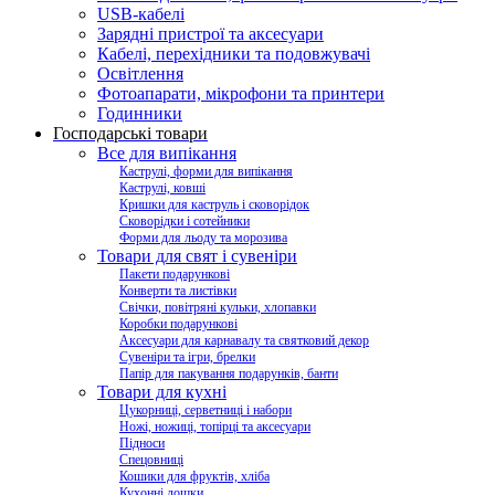
USB-кабелі
Зарядні пристрої та аксесуари
Кабелі, перехідники та подовжувачі
Освітлення
Фотоапарати, мікрофони та принтери
Годинники
Господарські товари
Все для випікання
Каструлі, форми для випікання
Каструлі, ковші
Кришки для каструль і сковорідок
Сковорідки і сотейники
Форми для льоду та морозива
Товари для свят і сувеніри
Пакети подарункові
Конверти та листівки
Свічки, повітряні кульки, хлопавки
Коробки подарункові
Аксесуари для карнавалу та святковий декор
Сувеніри та ігри, брелки
Папір для пакування подарунків, банти
Товари для кухні
Цукорниці, серветниці і набори
Ножі, ножиці, топірці та аксесуари
Підноси
Спецовниці
Кошики для фруктів, хліба
Кухонні дошки