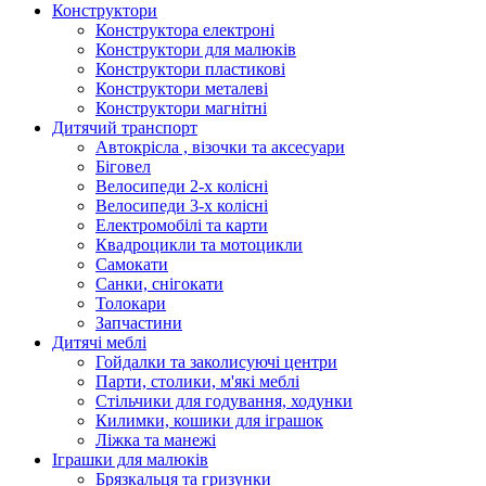
Конструктори
Конструктора електроні
Конструктори для малюків
Конструктори пластикові
Конструктори металеві
Конструктори магнітні
Дитячий транспорт
Автокрісла , візочки та аксесуари
Біговел
Велосипеди 2-х колісні
Велосипеди 3-х колісні
Електромобілі та карти
Квадроцикли та мотоцикли
Самокати
Санки, снігокати
Толокари
Запчастини
Дитячі меблі
Гойдалки та заколисуючі центри
Парти, столики, м'які меблі
Стільчики для годування, ходунки
Килимки, кошики для іграшок
Ліжка та манежі
Іграшки для малюків
Брязкальця та гризунки