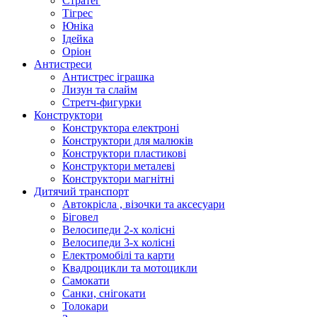
Стратег
Тігрес
Юніка
Ідейка
Оріон
Антистреси
Антистрес іграшка
Лизун та слайм
Стретч-фигурки
Конструктори
Конструктора електроні
Конструктори для малюків
Конструктори пластикові
Конструктори металеві
Конструктори магнітні
Дитячий транспорт
Автокрісла , візочки та аксесуари
Біговел
Велосипеди 2-х колісні
Велосипеди 3-х колісні
Електромобілі та карти
Квадроцикли та мотоцикли
Самокати
Санки, снігокати
Толокари