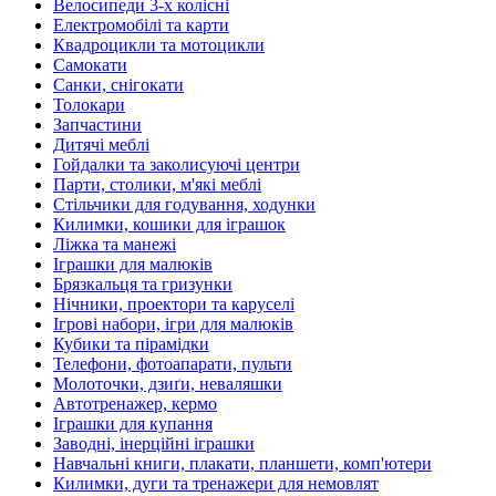
Велосипеди 3-х колісні
Електромобілі та карти
Квадроцикли та мотоцикли
Самокати
Санки, снігокати
Толокари
Запчастини
Дитячі меблі
Гойдалки та заколисуючі центри
Парти, столики, м'які меблі
Стільчики для годування, ходунки
Килимки, кошики для іграшок
Ліжка та манежі
Іграшки для малюків
Брязкальця та гризунки
Нічники, проектори та каруселі
Ігрові набори, ігри для малюків
Кубики та пірамідки
Телефони, фотоапарати, пульти
Молоточки, дзиґи, неваляшки
Автотренажер, кермо
Іграшки для купання
Заводні, інерційні іграшки
Навчальні книги, плакати, планшети, комп'ютери
Килимки, дуги та тренажери для немовлят