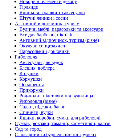
Новорічні елементи декору
Гірлянди
Ялинкові іграшки та аксесуари
Штучні ялинки і сосни
Активний відпочинок, туризм
Вуличні меблі, парасольки та аксесуари
Все для барбекю, пікніків
Активний відпочинок, туризм (різне)
Окуляри сонцезахисні
Парасольки і дощовики
Риболовля
Аксесуари для вудок
Блешня, воблера
Котушки
Кормушки
Оснащення
Прикормки
Род-поди і підставки під вудилища
Риболовля (різне)
Садки, підсаки, багри
Спінінги, вудки
Ящики, коробки, сумки для риболовлі
Сумки, рюкзаки, гаманці, косметички, валізи
Сад та город
Слюсарний та будівельний інструмент