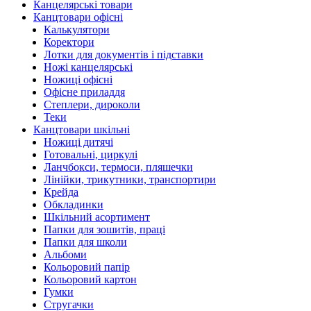
Канцелярські товари
Канцтовари офісні
Калькулятори
Коректори
Лотки для документів і підставки
Ножі канцелярські
Ножиці офісні
Офісне приладдя
Степлери, дироколи
Теки
Канцтовари шкільні
Ножиці дитячі
Готовальні, циркулі
Ланчбокси, термоси, пляшечки
Лінійки, трикутники, транспортири
Крейда
Обкладинки
Шкільний асортимент
Папки для зошитів, праці
Папки для школи
Альбоми
Кольоровий папір
Кольоровий картон
Гумки
Стругачки