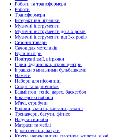
Роботи та трансформери
Роботи
Трансформери
Інтерактивні іграшки
Музичні інструменти
Музичні інструменти до 3-х років
Музичні інструменти від 3-х років
Сезонні товари
Сачок для метеликів
Вуличні ігри
Повітряні змії, вітрячки
Гірки, будиночки, ігрові центри
Іграшки з мильними бульбашками
Намети
Набори для пісочниці
Спорт та відпочинок
Бадмінтон, теніс, дартс, баскетбол
Боксерські набори
М'ячі, стрибуни
Ролики, скейти, ковзани , захист
Тренажери, батути, фітнес
Надувні вироби
Матраси та меблі
Ігрові центри, батути
Круги, нарукавники, плотики, жилети, м'ячі