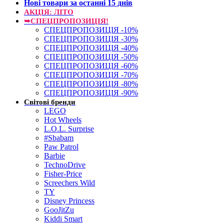
Нові товари за останнi 15 днiв
АКЦІЯ: ЛІТО
➥СПЕЦПРОПОЗИЦІЯ!
СПЕЦПРОПОЗИЦІЯ -10%
СПЕЦПРОПОЗИЦІЯ -30%
СПЕЦПРОПОЗИЦІЯ -40%
СПЕЦПРОПОЗИЦІЯ -50%
СПЕЦПРОПОЗИЦІЯ -60%
СПЕЦПРОПОЗИЦІЯ -70%
СПЕЦПРОПОЗИЦІЯ -80%
СПЕЦПРОПОЗИЦІЯ -90%
Світові бренди
LEGO
Hot Wheels
L.O.L. Surprise
#Sbabam
Paw Patrol
Barbie
TechnoDrive
Fisher-Price
Screechers Wild
TY
Disney Princess
GooJitZu
Kiddi Smart