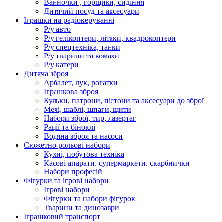
Ванночки , горщики, сидіння
Дитячий посуд та аксесуари
Іграшки на радіокеруванні
Р/у авто
Р/у гелікоптери, літаки, квадрокоптери
Р/у спецтехніка, танки
Р/у тварини та комахи
Р/у катери
Дитяча зброя
Арбалет, лук, рогатки
Іграшкова зброя
Кульки, патрони, пістони та аксесуари до зброї
Мечі, шаблі, шпаги, щити
Набори зброї, тир, лазертаг
Рації та біноклі
Водяна зброя та насоси
Сюжетно-рольові набори
Кухні, побутова техніка
Касові апарати, супермаркети, скарбнички
Набори професій
Фігурки та ігрові набори
Ігрові набори
Фігурки та набори фігурок
Тварини та динозаври
Іграшковий транспорт