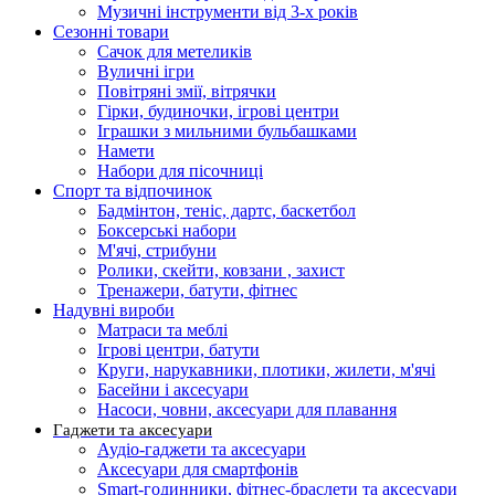
Музичні інструменти від 3-х років
Сезонні товари
Сачок для метеликів
Вуличні ігри
Повітряні змії, вітрячки
Гірки, будиночки, ігрові центри
Іграшки з мильними бульбашками
Намети
Набори для пісочниці
Спорт та відпочинок
Бадмінтон, теніс, дартс, баскетбол
Боксерські набори
М'ячі, стрибуни
Ролики, скейти, ковзани , захист
Тренажери, батути, фітнес
Надувні вироби
Матраси та меблі
Ігрові центри, батути
Круги, нарукавники, плотики, жилети, м'ячі
Басейни і аксесуари
Насоси, човни, аксесуари для плавання
Гаджети та аксесуари
Аудіо-гаджети та аксесуари
Аксесуари для смартфонів
Smart-годинники, фітнес-браслети та аксесуари