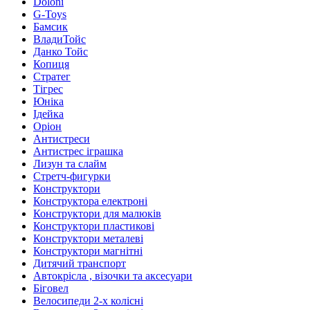
Doloni
G-Toys
Бамсик
ВладиТойс
Данко Тойс
Копиця
Стратег
Тігрес
Юніка
Ідейка
Оріон
Антистреси
Антистрес іграшка
Лизун та слайм
Стретч-фигурки
Конструктори
Конструктора електроні
Конструктори для малюків
Конструктори пластикові
Конструктори металеві
Конструктори магнітні
Дитячий транспорт
Автокрісла , візочки та аксесуари
Біговел
Велосипеди 2-х колісні