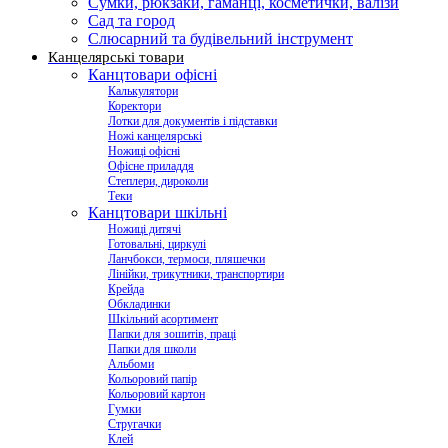
Сумки, рюкзаки, гаманці, косметички, валізи
Сад та город
Слюсарний та будівельний інструмент
Канцелярські товари
Канцтовари офісні
Калькулятори
Коректори
Лотки для документів і підставки
Ножі канцелярські
Ножиці офісні
Офісне приладдя
Степлери, дироколи
Теки
Канцтовари шкільні
Ножиці дитячі
Готовальні, циркулі
Ланчбокси, термоси, пляшечки
Лінійки, трикутники, транспортири
Крейда
Обкладинки
Шкільний асортимент
Папки для зошитів, праці
Папки для школи
Альбоми
Кольоровий папір
Кольоровий картон
Гумки
Стругачки
Клей