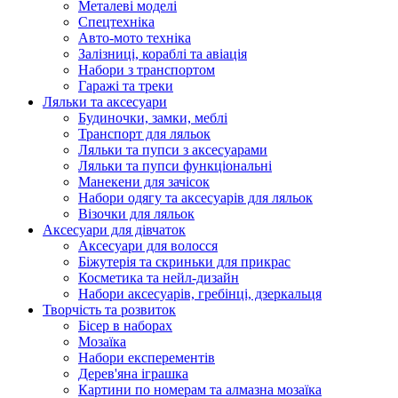
Металеві моделі
Спецтехніка
Авто-мото техніка
Залізниці, кораблі та авіація
Набори з транспортом
Гаражі та треки
Ляльки та аксесуари
Будиночки, замки, меблі
Транспорт для ляльок
Ляльки та пупси з аксесуарами
Ляльки та пупси функціональні
Манекени для зачісок
Набори одягу та аксесуарів для ляльок
Візочки для ляльок
Аксесуари для дівчаток
Аксесуари для волосся
Біжутерія та скриньки для прикрас
Косметика та нейл-дизайн
Набори аксесуарів, гребінці, дзеркальця
Творчість та розвиток
Бісер в наборах
Мозаїка
Набори експерементів
Дерев'яна іграшка
Картини по номерам та алмазна мозаїка