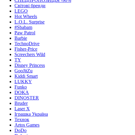
СПЕЦПРОПОЗИЦІЯ -90%
Світові бренди
LEGO
Hot Wheels
L.O.L. Surprise
#Sbabam
Paw Patrol
Barbie
TechnoDrive
Fisher-Price
Screechers Wild
TY
Disney Princess
GooJitZu
Kiddi Smart
LUKKY
Funko
DOKA
DINOSTER
Bruder
Laser X
Іграшка Україна
Технок
Artos Games
DoDo