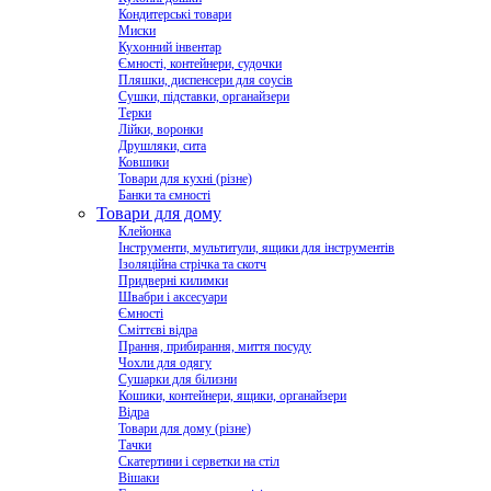
Кондитерські товари
Миски
Кухонний інвентар
Ємності, контейнери, судочки
Пляшки, диспенсери для соусів
Сушки, підставки, органайзери
Терки
Лійки, воронки
Друшляки, сита
Ковшики
Товари для кухні (різне)
Банки та ємності
Товари для дому
Клейонка
Інструменти, мультитули, ящики для інструментів
Ізоляційна стрічка та скотч
Придверні килимки
Швабри і аксесуари
Ємності
Сміттєві відра
Прання, прибирання, миття посуду
Чохли для одягу
Сушарки для білизни
Кошики, контейнери, ящики, органайзери
Відра
Товари для дому (різне)
Тачки
Скатертини і серветки на стіл
Вішаки