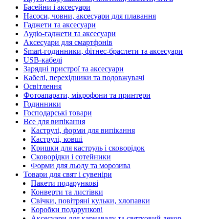
Басейни і аксесуари
Насоси, човни, аксесуари для плавання
Гаджети та аксесуари
Аудіо-гаджети та аксесуари
Аксесуари для смартфонів
Smart-годинники, фітнес-браслети та аксесуари
USB-кабелі
Зарядні пристрої та аксесуари
Кабелі, перехідники та подовжувачі
Освітлення
Фотоапарати, мікрофони та принтери
Годинники
Господарські товари
Все для випікання
Каструлі, форми для випікання
Каструлі, ковші
Кришки для каструль і сковорідок
Сковорідки і сотейники
Форми для льоду та морозива
Товари для свят і сувеніри
Пакети подарункові
Конверти та листівки
Свічки, повітряні кульки, хлопавки
Коробки подарункові
Аксесуари для карнавалу та святковий декор