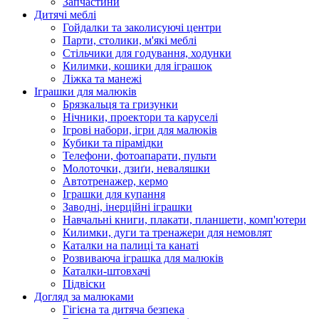
Запчастини
Дитячі меблі
Гойдалки та заколисуючі центри
Парти, столики, м'які меблі
Стільчики для годування, ходунки
Килимки, кошики для іграшок
Ліжка та манежі
Іграшки для малюків
Брязкальця та гризунки
Нічники, проектори та каруселі
Ігрові набори, ігри для малюків
Кубики та пірамідки
Телефони, фотоапарати, пульти
Молоточки, дзиґи, неваляшки
Автотренажер, кермо
Іграшки для купання
Заводні, інерційні іграшки
Навчальні книги, плакати, планшети, комп'ютери
Килимки, дуги та тренажери для немовлят
Каталки на палиці та канаті
Розвиваюча іграшка для малюків
Каталки-штовхачі
Підвіски
Догляд за малюками
Гігієна та дитяча безпека