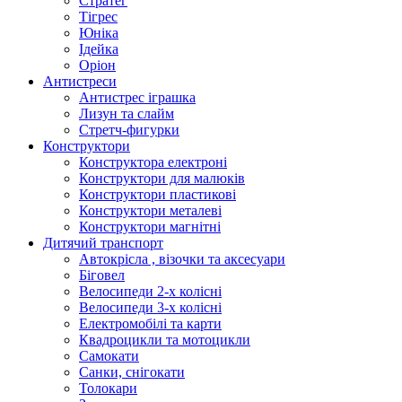
Стратег
Тігрес
Юніка
Ідейка
Оріон
Антистреси
Антистрес іграшка
Лизун та слайм
Стретч-фигурки
Конструктори
Конструктора електроні
Конструктори для малюків
Конструктори пластикові
Конструктори металеві
Конструктори магнітні
Дитячий транспорт
Автокрісла , візочки та аксесуари
Біговел
Велосипеди 2-х колісні
Велосипеди 3-х колісні
Електромобілі та карти
Квадроцикли та мотоцикли
Самокати
Санки, снігокати
Толокари