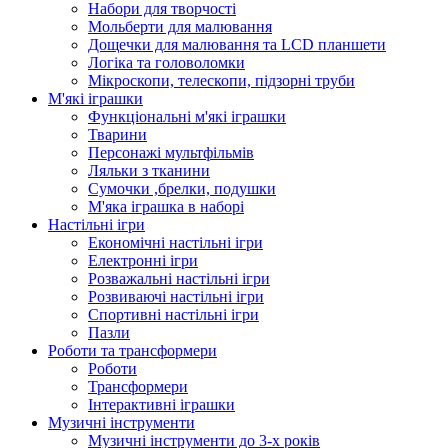
Набори для творчості
Мольберти для малювання
Дощечки для малювання та LCD планшети
Логіка та головоломки
Мікроскопи, телескопи, підзорні труби
М'які іграшки
Функціональні м'які іграшки
Тварини
Персонажі мультфільмів
Ляльки з тканини
Сумочки ,брелки, подушки
М'яка іграшка в наборі
Настільні ігри
Економічні настільні ігри
Електронні ігри
Розважальні настільні ігри
Розвиваючі настільні ігри
Спортивні настільні ігри
Пазли
Роботи та трансформери
Роботи
Трансформери
Інтерактивні іграшки
Музичні інструменти
Музичні інструменти до 3-х років