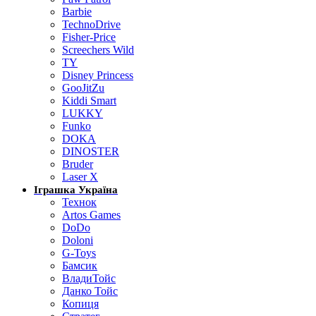
Barbie
TechnoDrive
Fisher-Price
Screechers Wild
TY
Disney Princess
GooJitZu
Kiddi Smart
LUKKY
Funko
DOKA
DINOSTER
Bruder
Laser X
Іграшка Україна
Технок
Artos Games
DoDo
Doloni
G-Toys
Бамсик
ВладиТойс
Данко Тойс
Копиця