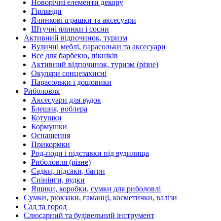
Новорічні елементи декору
Гірлянди
Ялинкові іграшки та аксесуари
Штучні ялинки і сосни
Активний відпочинок, туризм
Вуличні меблі, парасольки та аксесуари
Все для барбекю, пікніків
Активний відпочинок, туризм (різне)
Окуляри сонцезахисні
Парасольки і дощовики
Риболовля
Аксесуари для вудок
Блешня, воблера
Котушки
Кормушки
Оснащення
Прикормки
Род-поди і підставки під вудилища
Риболовля (різне)
Садки, підсаки, багри
Спінінги, вудки
Ящики, коробки, сумки для риболовлі
Сумки, рюкзаки, гаманці, косметички, валізи
Сад та город
Слюсарний та будівельний інструмент