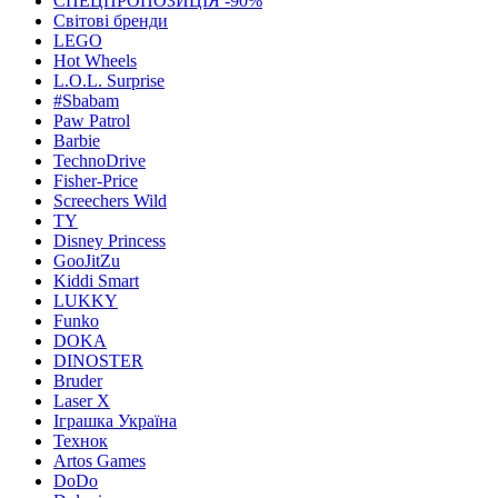
СПЕЦПРОПОЗИЦІЯ -90%
Світові бренди
LEGO
Hot Wheels
L.O.L. Surprise
#Sbabam
Paw Patrol
Barbie
TechnoDrive
Fisher-Price
Screechers Wild
TY
Disney Princess
GooJitZu
Kiddi Smart
LUKKY
Funko
DOKA
DINOSTER
Bruder
Laser X
Іграшка Україна
Технок
Artos Games
DoDo