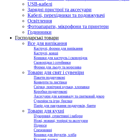
USB-кабелі
Зарядні пристрої та аксесуари
Кабелі, перехідники та подовжувачі
Освітлення
Фотоапарати, мікрофони та принтери
Годинники
Господарські товари
Все для випікання
Каструлі, форми для випікання
Каструлі, ковші
Кришки для каструль і сковорідок
Сковорідки і сотейники
Форми для льоду та морозива
Товари для свят і сувеніри
Пакети подарункові
Конверти та листівки
Свічки, повітряні кульки, хлопавки
Коробки подарункові
Аксесуари для карнавалу та святковий декор
Сувеніри та ігри, брелки
Папір для пакування подарунків, банти
Товари для кухні
Цукорниці, серветниці і набори
Ножі, ножиці, топірці та аксесуари
Підноси
Спецовниці
Кошики для фруктів, хліба
Кухонні дошки