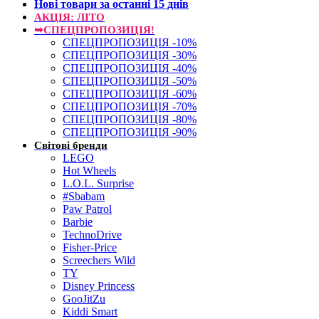
Нові товари за останнi 15 днiв
АКЦІЯ: ЛІТО
➥СПЕЦПРОПОЗИЦІЯ!
СПЕЦПРОПОЗИЦІЯ -10%
СПЕЦПРОПОЗИЦІЯ -30%
СПЕЦПРОПОЗИЦІЯ -40%
СПЕЦПРОПОЗИЦІЯ -50%
СПЕЦПРОПОЗИЦІЯ -60%
СПЕЦПРОПОЗИЦІЯ -70%
СПЕЦПРОПОЗИЦІЯ -80%
СПЕЦПРОПОЗИЦІЯ -90%
Світові бренди
LEGO
Hot Wheels
L.O.L. Surprise
#Sbabam
Paw Patrol
Barbie
TechnoDrive
Fisher-Price
Screechers Wild
TY
Disney Princess
GooJitZu
Kiddi Smart