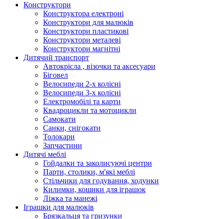
Конструктори
Конструктора електроні
Конструктори для малюків
Конструктори пластикові
Конструктори металеві
Конструктори магнітні
Дитячий транспорт
Автокрісла , візочки та аксесуари
Біговел
Велосипеди 2-х колісні
Велосипеди 3-х колісні
Електромобілі та карти
Квадроцикли та мотоцикли
Самокати
Санки, снігокати
Толокари
Запчастини
Дитячі меблі
Гойдалки та заколисуючі центри
Парти, столики, м'які меблі
Стільчики для годування, ходунки
Килимки, кошики для іграшок
Ліжка та манежі
Іграшки для малюків
Брязкальця та гризунки