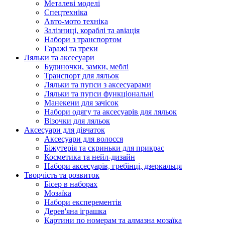
Металеві моделі
Спецтехніка
Авто-мото техніка
Залізниці, кораблі та авіація
Набори з транспортом
Гаражі та треки
Ляльки та аксесуари
Будиночки, замки, меблі
Транспорт для ляльок
Ляльки та пупси з аксесуарами
Ляльки та пупси функціональні
Манекени для зачісок
Набори одягу та аксесуарів для ляльок
Візочки для ляльок
Аксесуари для дівчаток
Аксесуари для волосся
Біжутерія та скриньки для прикрас
Косметика та нейл-дизайн
Набори аксесуарів, гребінці, дзеркальця
Творчість та розвиток
Бісер в наборах
Мозаїка
Набори експерементів
Дерев'яна іграшка
Картини по номерам та алмазна мозаїка