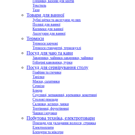
Горщики, вазони для квітів
Текстиль
Тази
Товари для ванної
Зубні щітки та аксесуари до них
Полиці для ванної
Килимки для ванної
Аксесуари для ванної
Термоси
Термоси харчові
Термоси стандартні, термокухлі
Посуд для чаю та кави
Заварники, чайники-заварники, чайники
Гейзерні кавоварки, турки
Посуд для сервірування столу
Графіни та глечики
Тарілки
Миски, салатники
Сервізи
Блюда
Соусниці, менажниці, креманки, кокотниці
Столові прилади
Склянки, келихи, чарки
Тортівниці, фруктівниці
Чашки і кружки
Побутова техніка, електротовари
Прилади для укладання волосся, стрижка
Електроплити
Блендери та міксери