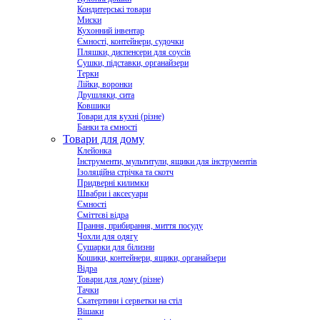
Кондитерські товари
Миски
Кухонний інвентар
Ємності, контейнери, судочки
Пляшки, диспенсери для соусів
Сушки, підставки, органайзери
Терки
Лійки, воронки
Друшляки, сита
Ковшики
Товари для кухні (різне)
Банки та ємності
Товари для дому
Клейонка
Інструменти, мультитули, ящики для інструментів
Ізоляційна стрічка та скотч
Придверні килимки
Швабри і аксесуари
Ємності
Сміттєві відра
Прання, прибирання, миття посуду
Чохли для одягу
Сушарки для білизни
Кошики, контейнери, ящики, органайзери
Відра
Товари для дому (різне)
Тачки
Скатертини і серветки на стіл
Вішаки