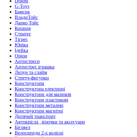
Doloni
G-Toys
Бамсик
ВладиТойс
Данко Тойс
Копиця
Стратег
Тігрес
Юніка
Ідейка
Оріон
Антистреси
Антистрес іграшка
Лизун та слайм
Стретч-фигурки
Конструктори
Конструктора електроні
Конструктори для малюків
Конструктори пластикові
Конструктори металеві
Конструктори магнітні
Дитячий транспорт
Автокрісла , візочки та аксесуари
Біговел
Велосипеди 2-х колісні