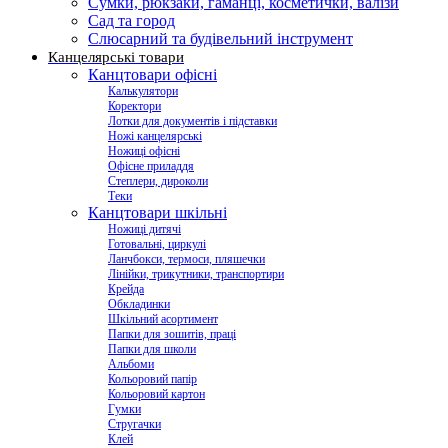
Сумки, рюкзаки, гаманці, косметички, валізи
Сад та город
Слюсарний та будівельний інструмент
Канцелярські товари
Канцтовари офісні
Калькулятори
Коректори
Лотки для документів і підставки
Ножі канцелярські
Ножиці офісні
Офісне приладдя
Степлери, дироколи
Теки
Канцтовари шкільні
Ножиці дитячі
Готовальні, циркулі
Ланчбокси, термоси, пляшечки
Лінійки, трикутники, транспортири
Крейда
Обкладинки
Шкільний асортимент
Папки для зошитів, праці
Папки для школи
Альбоми
Кольоровий папір
Кольоровий картон
Гумки
Стругачки
Клей