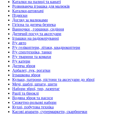
Каталки на палиці та канаті
Розвиваюча іграшка для малюків
Каталки-штовхачі
Підвіски
Догляд за малюками
Гігієна та дитяча безпека
Ванночки , горщики, сидіння
Дитячий посуд та аксесуари
Іграшки на радіокеруванні
Р/у авто
Р/у гелікоптери, літаки, квадрокоптери
Р/у спецтехніка, танки
Р/у тварини та комахи
Р/у катери
Дитяча зброя
Арбалет, лук, рогатки
Іграшкова зброя
Кульки, патрони, пістони та аксесуари до зброї
Мечі, шаблі, шпаги, щити
Набори зброї, тир, лазертаг
Рації та біноклі
Водяна зброя та насоси
Сюжетно-рольові набори
Кухні, побутова техніка
Касові апарати, супермаркети, скарбнички