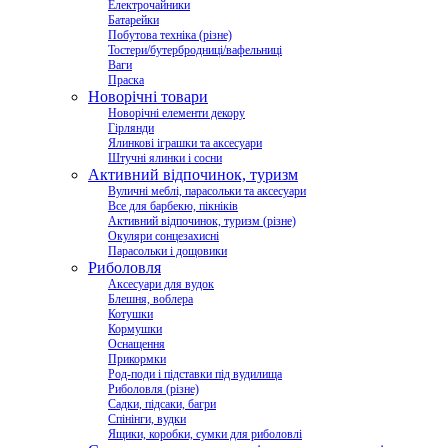
Електрочайники
Батарейки
Побутова техніка (різне)
Тостери/бутербродниці/вафельниці
Ваги
Праска
Новорічні товари
Новорічні елементи декору
Гірлянди
Ялинкові іграшки та аксесуари
Штучні ялинки і сосни
Активний відпочинок, туризм
Вуличні меблі, парасольки та аксесуари
Все для барбекю, пікніків
Активний відпочинок, туризм (різне)
Окуляри сонцезахисні
Парасольки і дощовики
Риболовля
Аксесуари для вудок
Блешня, воблера
Котушки
Кормушки
Оснащення
Прикормки
Род-поди і підставки під вудилища
Риболовля (різне)
Садки, підсаки, багри
Спінінги, вудки
Ящики, коробки, сумки для риболовлі