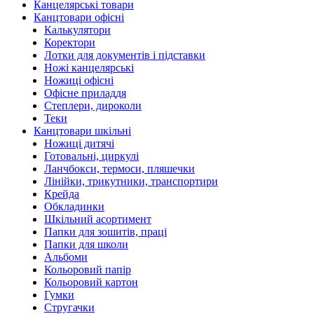
Канцелярські товари
Канцтовари офісні
Калькулятори
Коректори
Лотки для документів і підставки
Ножі канцелярські
Ножиці офісні
Офісне приладдя
Степлери, дироколи
Теки
Канцтовари шкільні
Ножиці дитячі
Готовальні, циркулі
Ланчбокси, термоси, пляшечки
Лінійки, трикутники, транспортири
Крейда
Обкладинки
Шкільний асортимент
Папки для зошитів, праці
Папки для школи
Альбоми
Кольоровий папір
Кольоровий картон
Гумки
Стругачки