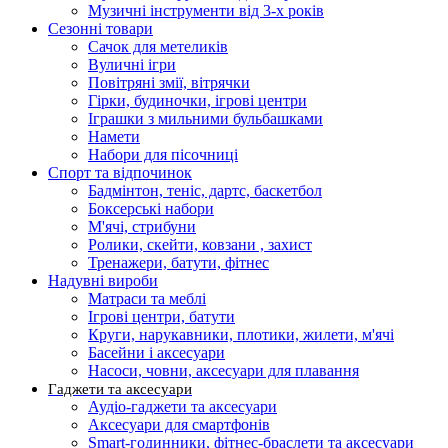
Музичні інструменти від 3-х років
Сезонні товари
Сачок для метеликів
Вуличні ігри
Повітряні змії, вітрячки
Гірки, будиночки, ігрові центри
Іграшки з мильними бульбашками
Намети
Набори для пісочниці
Спорт та відпочинок
Бадмінтон, теніс, дартс, баскетбол
Боксерські набори
М'ячі, стрибуни
Ролики, скейти, ковзани , захист
Тренажери, батути, фітнес
Надувні вироби
Матраси та меблі
Ігрові центри, батути
Круги, нарукавники, плотики, жилети, м'ячі
Басейни і аксесуари
Насоси, човни, аксесуари для плавання
Гаджети та аксесуари
Аудіо-гаджети та аксесуари
Аксесуари для смартфонів
Smart-годинники, фітнес-браслети та аксесуари