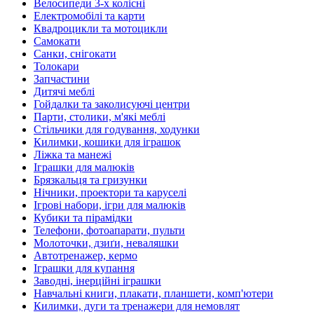
Велосипеди 3-х колісні
Електромобілі та карти
Квадроцикли та мотоцикли
Самокати
Санки, снігокати
Толокари
Запчастини
Дитячі меблі
Гойдалки та заколисуючі центри
Парти, столики, м'які меблі
Стільчики для годування, ходунки
Килимки, кошики для іграшок
Ліжка та манежі
Іграшки для малюків
Брязкальця та гризунки
Нічники, проектори та каруселі
Ігрові набори, ігри для малюків
Кубики та пірамідки
Телефони, фотоапарати, пульти
Молоточки, дзиґи, неваляшки
Автотренажер, кермо
Іграшки для купання
Заводні, інерційні іграшки
Навчальні книги, плакати, планшети, комп'ютери
Килимки, дуги та тренажери для немовлят