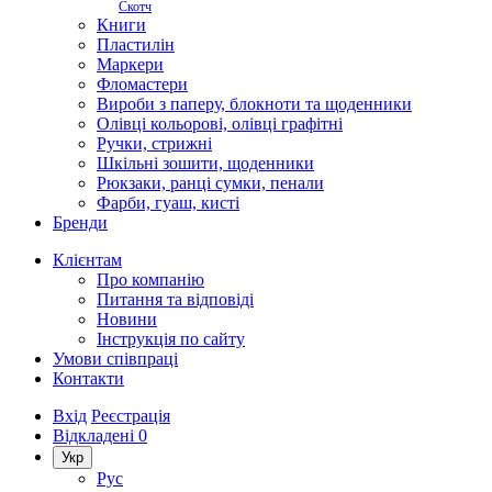
Скотч
Книги
Пластилін
Маркери
Фломастери
Вироби з паперу, блокноти та щоденники
Олівці кольорові, олівці графітні
Ручки, стрижні
Шкільні зошити, щоденники
Рюкзаки, ранці сумки, пенали
Фарби, гуаш, кисті
Бренди
Клієнтам
Про компанію
Питання та відповіді
Новини
Інструкція по сайту
Умови співпраці
Контакти
Вхід
Реєстрація
Відкладені
0
Укр
Рус