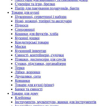
Сувеніри та ігри, брелки
Папір для пакування подарунків, банти
Товари для кухні
Цукорниці, серветниці і набори
Ножі, ножиці, топірці та аксесуари
Підноси
Спецовниці
Кошики для фруктів, хліба
Кухонні дошки
Кондитерські товари
Миски
Кухонний інвентар
Ємності, контейнери, судочки
Пляшки, диспенсери для соусів
Сушки, підставки, органайзери
Терки
Лійки, воронки
Друшляки, сита
Ковшики
Товари для кухні (різне)
Банки та ємності
Товари для дому
Клейонка
Інструменти, мультитули, ящики для інструментів