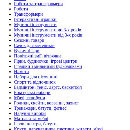
Роботи та трансформери
Роботи
Трансформери
Інтерактивні іграшки
Музичні інструменти
Музичні інструменти до 3-х років
Музичні інструменти від 3-х років
Сезонні товари
Сачок для метеликів
Вуличні ігри
Повітряні змії, вітрячки
Гірки, будиночки, ігрові центри
Іграшки з мильними бульбашками
Намети
Набори для пісочниці
Спорт та відпочинок
Бадмінтон, теніс, дартс, баскетбол
Боксерські набори
М'ячі, стрибуни
Ролики, скейти, ковзани , захист
Тренажери, батути, фітнес
Надувні вироби
Матраси та меблі
Ігрові центри, батути
Круги, нарукавники, плотики, жилети, м'ячі