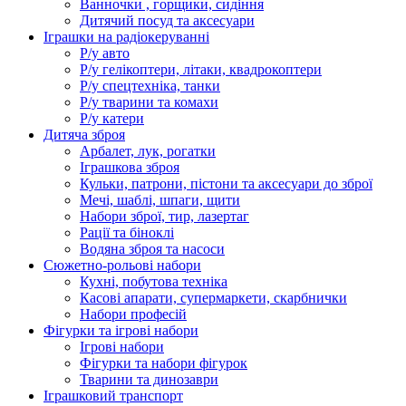
Ванночки , горщики, сидіння
Дитячий посуд та аксесуари
Іграшки на радіокеруванні
Р/у авто
Р/у гелікоптери, літаки, квадрокоптери
Р/у спецтехніка, танки
Р/у тварини та комахи
Р/у катери
Дитяча зброя
Арбалет, лук, рогатки
Іграшкова зброя
Кульки, патрони, пістони та аксесуари до зброї
Мечі, шаблі, шпаги, щити
Набори зброї, тир, лазертаг
Рації та біноклі
Водяна зброя та насоси
Сюжетно-рольові набори
Кухні, побутова техніка
Касові апарати, супермаркети, скарбнички
Набори професій
Фігурки та ігрові набори
Ігрові набори
Фігурки та набори фігурок
Тварини та динозаври
Іграшковий транспорт