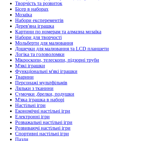
Творчість та розвиток
Бісер в наборах
Мозаїка
Набори експерементів
Дерев'яна іграшка
Картини по номерам та алмазна мозаїка
Набори для творчості
Мольберти для малювання
Дощечки для малювання та LCD планшети
Логіка та головоломки
Мікроскопи, телескопи, підзорні труби
М'які іграшки
Функціональні м'які іграшки
Тварини
Персонажі мультфільмів
Ляльки з тканини
Сумочки ,брелки, подушки
М'яка іграшка в наборі
Настільні ігри
Економічні настільні ігри
Електронні ігри
Розважальні настільні ігри
Розвиваючі настільні ігри
Спортивні настільні ігри
Пазли