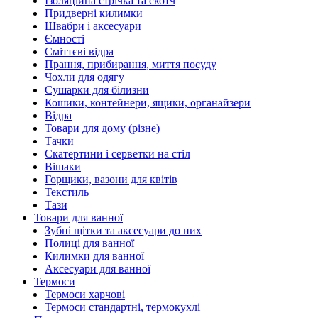
Ізоляційна стрічка та скотч
Придверні килимки
Швабри і аксесуари
Ємності
Сміттєві відра
Прання, прибирання, миття посуду
Чохли для одягу
Сушарки для білизни
Кошики, контейнери, ящики, органайзери
Відра
Товари для дому (різне)
Тачки
Скатертини і серветки на стіл
Вішаки
Горщики, вазони для квітів
Текстиль
Тази
Товари для ванної
Зубні щітки та аксесуари до них
Полиці для ванної
Килимки для ванної
Аксесуари для ванної
Термоси
Термоси харчові
Термоси стандартні, термокухлі