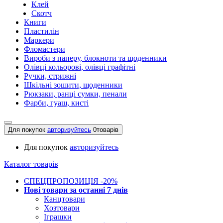
Клей
Скотч
Книги
Пластилін
Маркери
Фломастери
Вироби з паперу, блокноти та щоденники
Олівці кольорові, олівці графітні
Ручки, стрижні
Шкільні зошити, щоденники
Рюкзаки, ранці сумки, пенали
Фарби, гуаш, кисті
Для покупок
авторизуйтесь
0
товарів
Для покупок
авторизуйтесь
Каталог товарів
СПЕЦПРОПОЗИЦІЯ -20%
Нові товари за останнi 7 днiв
Канцтовари
Хозтовари
Іграшки