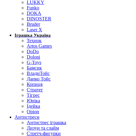
LUKKY
Funko
DOKA
DINOSTER
Bruder
Laser X
Іграшка Україна
Технок
Artos Games
DoDo
Doloni
G-Toys
Бамсик
ВладиТойс
Данко Тойс
Копиця
Стратег
Тігрес
Юніка
Ідейка
Оріон
Антистреси
Антистрес іграшка
Лизун та слайм
Стретч-фигурки