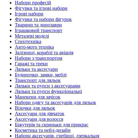
Набори професій
Фігурки та ігрові набори
Ігрові набори
Фігурки та набори фігурок
Тварини та динозаври
Іграшковий транспорт
Металеві моделі
Спецтехніка
Авто-мото техніка
Залізниці, кораблі та авіація
Набори з транспортом
Гаражі та треки
Ляльки та аксесуари
Будиночки, замки, меблі
Транспорт для ляльок
Ляльки та пупси з аксесуарами
Ляльки та пупси функціональні
Манекени для зачісок
Набори одягу та аксесуарів для ляльок
Візочки для ляльок
Аксесуари для дівчаток
Аксесуари для волосся
Біжутерія та скриньки для прикрас
Косметика та нейл-дизайн
Набори аксесуарів, гребінці, дзеркальця