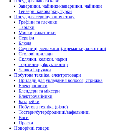
Посуд для чаю та кави
Заварники, чайники-заварники, чайники
Гейзерні кавоварки, турки
Посуд для сервірування столу
Графіни та глечики
Тарілки
Миски, салатники
Сервізи
Блюда
Соусниці, менажниці, креманки, кокотниці
Столові прилади
Склянки, келихи, чарки
Тортівниці, фруктівниці
Чашки і кружки
Побутова техніка, електротовари
Прилади для укладання волосся, стрижка
Електроплити
Блендери та міксери
Електрочайники
Батарейки
Побутова техніка (різне)
Тостери/бутербродниці/вафельниці
Ваги
Праска
Новорічні товари