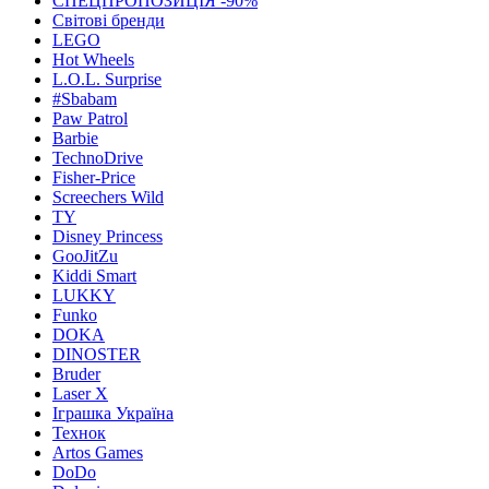
СПЕЦПРОПОЗИЦІЯ -90%
Світові бренди
LEGO
Hot Wheels
L.O.L. Surprise
#Sbabam
Paw Patrol
Barbie
TechnoDrive
Fisher-Price
Screechers Wild
TY
Disney Princess
GooJitZu
Kiddi Smart
LUKKY
Funko
DOKA
DINOSTER
Bruder
Laser X
Іграшка Україна
Технок
Artos Games
DoDo