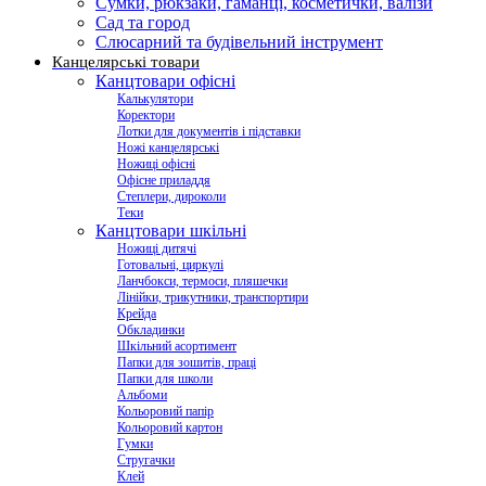
Сумки, рюкзаки, гаманці, косметички, валізи
Сад та город
Слюсарний та будівельний інструмент
Канцелярські товари
Канцтовари офісні
Калькулятори
Коректори
Лотки для документів і підставки
Ножі канцелярські
Ножиці офісні
Офісне приладдя
Степлери, дироколи
Теки
Канцтовари шкільні
Ножиці дитячі
Готовальні, циркулі
Ланчбокси, термоси, пляшечки
Лінійки, трикутники, транспортири
Крейда
Обкладинки
Шкільний асортимент
Папки для зошитів, праці
Папки для школи
Альбоми
Кольоровий папір
Кольоровий картон
Гумки
Стругачки
Клей