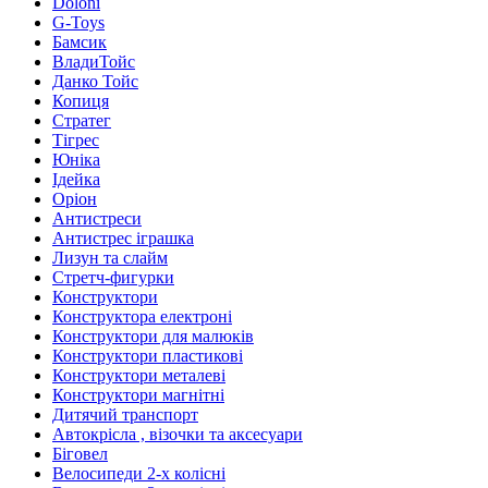
Doloni
G-Toys
Бамсик
ВладиТойс
Данко Тойс
Копиця
Стратег
Тігрес
Юніка
Ідейка
Оріон
Антистреси
Антистрес іграшка
Лизун та слайм
Стретч-фигурки
Конструктори
Конструктора електроні
Конструктори для малюків
Конструктори пластикові
Конструктори металеві
Конструктори магнітні
Дитячий транспорт
Автокрісла , візочки та аксесуари
Біговел
Велосипеди 2-х колісні