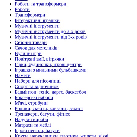
Роботи та трансформери
Роботи
Трансформери
Інтерактивні іграшки
Музичні інструменти
Музичні інструменти до 3-х років
Музичні інструменти від 3-х років
Сезонні товари
Сачок для метеликів
Вуличні ігри
Повітряні змії, вітрячки
Гірки, будиночки, ігрові центри
Іграшки з мильними бульбашками
Намети
Набори для пісочниці
Спорт та відпочинок
Бадмінтон, теніс, дартс, баскетбол
Боксерські набори
М'ячі, стрибуни
Ролики, скейти, ковзани , захист
Тренажери, батути, фітнес
Надувні вироби
Матраси та меблі
Ігрові центри, батути
Круги, нарукавники, плотики, жилети, м'ячі