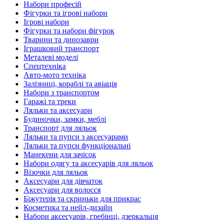
Набори професій
Фігурки та ігрові набори
Ігрові набори
Фігурки та набори фігурок
Тварини та динозаври
Іграшковий транспорт
Металеві моделі
Спецтехніка
Авто-мото техніка
Залізниці, кораблі та авіація
Набори з транспортом
Гаражі та треки
Ляльки та аксесуари
Будиночки, замки, меблі
Транспорт для ляльок
Ляльки та пупси з аксесуарами
Ляльки та пупси функціональні
Манекени для зачісок
Набори одягу та аксесуарів для ляльок
Візочки для ляльок
Аксесуари для дівчаток
Аксесуари для волосся
Біжутерія та скриньки для прикрас
Косметика та нейл-дизайн
Набори аксесуарів, гребінці, дзеркальця