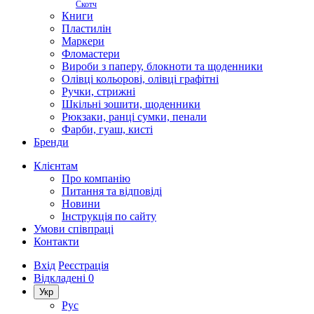
Скотч
Книги
Пластилін
Маркери
Фломастери
Вироби з паперу, блокноти та щоденники
Олівці кольорові, олівці графітні
Ручки, стрижні
Шкільні зошити, щоденники
Рюкзаки, ранці сумки, пенали
Фарби, гуаш, кисті
Бренди
Клієнтам
Про компанію
Питання та відповіді
Новини
Інструкція по сайту
Умови співпраці
Контакти
Вхід
Реєстрація
Відкладені
0
Укр
Рус