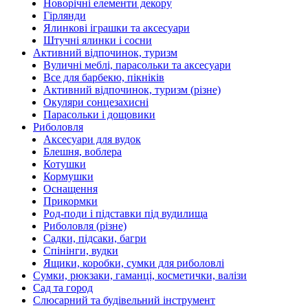
Новорічні елементи декору
Гірлянди
Ялинкові іграшки та аксесуари
Штучні ялинки і сосни
Активний відпочинок, туризм
Вуличні меблі, парасольки та аксесуари
Все для барбекю, пікніків
Активний відпочинок, туризм (різне)
Окуляри сонцезахисні
Парасольки і дощовики
Риболовля
Аксесуари для вудок
Блешня, воблера
Котушки
Кормушки
Оснащення
Прикормки
Род-поди і підставки під вудилища
Риболовля (різне)
Садки, підсаки, багри
Спінінги, вудки
Ящики, коробки, сумки для риболовлі
Сумки, рюкзаки, гаманці, косметички, валізи
Сад та город
Слюсарний та будівельний інструмент