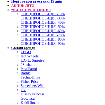
Нові товари за останнi 15 днiв
АКЦІЯ: ЛІТО
➥СПЕЦПРОПОЗИЦІЯ!
СПЕЦПРОПОЗИЦІЯ -10%
СПЕЦПРОПОЗИЦІЯ -30%
СПЕЦПРОПОЗИЦІЯ -40%
СПЕЦПРОПОЗИЦІЯ -50%
СПЕЦПРОПОЗИЦІЯ -60%
СПЕЦПРОПОЗИЦІЯ -70%
СПЕЦПРОПОЗИЦІЯ -80%
СПЕЦПРОПОЗИЦІЯ -90%
Світові бренди
LEGO
Hot Wheels
L.O.L. Surprise
#Sbabam
Paw Patrol
Barbie
TechnoDrive
Fisher-Price
Screechers Wild
TY
Disney Princess
GooJitZu
Kiddi Smart