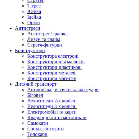
Стратег
Тігрес
Юніка
Ідейка
Оріон
Антистреси
Антистрес іграшка
Лизун та слайм
Стретч-фигурки
Конструктори
Конструктора електроні
Конструктори для малюків
Конструктори пластикові
Конструктори металеві
Конструктори магнітні
Дитячий транспорт
Автокрісла , візочки та аксесуари
Біговел
Велосипеди 2-х колісні
Велосипеди 3-х колісні
Електромобілі та карти
Квадроцикли та мотоцикли
Самокати
Санки, снігокати
Толокари