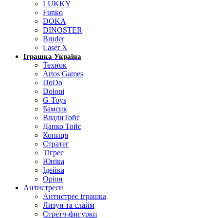
LUKKY
Funko
DOKA
DINOSTER
Bruder
Laser X
Іграшка Україна
Технок
Artos Games
DoDo
Doloni
G-Toys
Бамсик
ВладиТойс
Данко Тойс
Копиця
Стратег
Тігрес
Юніка
Ідейка
Оріон
Антистреси
Антистрес іграшка
Лизун та слайм
Стретч-фигурки