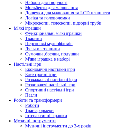
Набори для творчості
Мольберти для малювання
Дощечки для малювання та LCD планшети
Логіка та головоломки
Мікроскопи, телескопи, підзорні труби
М'які іграшки
Функціональні м'які іграшки
Тварини
Персонажі мультфільмів
Ляльки з тканини
Сумочки ,брелки, подушки
М'яка іграшка в наборі
Настільні ігри
Економічні настільні ігри
Електронні ігри
Розважальні настільні ігри
Розвиваючі настільні ігри
Спортивні настільні ігри
Пазли
Роботи та трансформери
Роботи
Трансформери
Інтерактивні іграшки
Музичні інструменти
Музичні інструменти до 3-х років