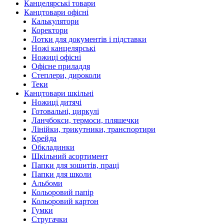
Канцелярські товари
Канцтовари офісні
Калькулятори
Коректори
Лотки для документів і підставки
Ножі канцелярські
Ножиці офісні
Офісне приладдя
Степлери, дироколи
Теки
Канцтовари шкільні
Ножиці дитячі
Готовальні, циркулі
Ланчбокси, термоси, пляшечки
Лінійки, трикутники, транспортири
Крейда
Обкладинки
Шкільний асортимент
Папки для зошитів, праці
Папки для школи
Альбоми
Кольоровий папір
Кольоровий картон
Гумки
Стругачки