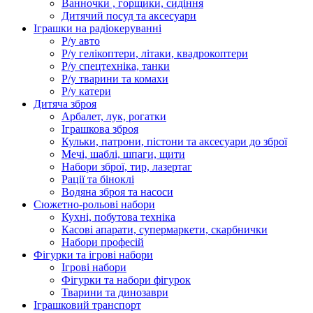
Ванночки , горщики, сидіння
Дитячий посуд та аксесуари
Іграшки на радіокеруванні
Р/у авто
Р/у гелікоптери, літаки, квадрокоптери
Р/у спецтехніка, танки
Р/у тварини та комахи
Р/у катери
Дитяча зброя
Арбалет, лук, рогатки
Іграшкова зброя
Кульки, патрони, пістони та аксесуари до зброї
Мечі, шаблі, шпаги, щити
Набори зброї, тир, лазертаг
Рації та біноклі
Водяна зброя та насоси
Сюжетно-рольові набори
Кухні, побутова техніка
Касові апарати, супермаркети, скарбнички
Набори професій
Фігурки та ігрові набори
Ігрові набори
Фігурки та набори фігурок
Тварини та динозаври
Іграшковий транспорт