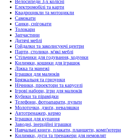
Велосипеди 3-х колісні
Електромобілі та карти
Квадроцикли та мотоцикли
Самокати
Санки, снігокати
Толокари
Запчастини
Дитячі меблі
Гойдалки та заколисуючі центри
Парти, столики, м'які меблі
Стільчики для годування, ходунки
Килимки, кошики для іграшок
Ліжка та манежі
Іграшки для малюків
Брязкальця та гризунки
Нічники, проектори та каруселі
Ігрові набори, ігри для малюків
Кубики та пірамідки
Телефони, фотоапарати, пульти
Молоточки, дзиґи, неваляшки
Автотренажер, кермо
Іграшки для купання
Заводні, інерційні іграшки
Навчальні книги, плакати, планшети, комп'ютери
Килимки, дуги та тренажери для немовлят