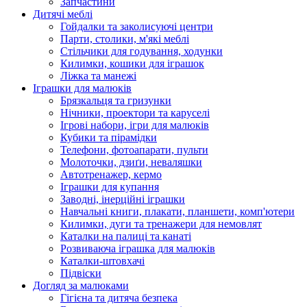
Запчастини
Дитячі меблі
Гойдалки та заколисуючі центри
Парти, столики, м'які меблі
Стільчики для годування, ходунки
Килимки, кошики для іграшок
Ліжка та манежі
Іграшки для малюків
Брязкальця та гризунки
Нічники, проектори та каруселі
Ігрові набори, ігри для малюків
Кубики та пірамідки
Телефони, фотоапарати, пульти
Молоточки, дзиґи, неваляшки
Автотренажер, кермо
Іграшки для купання
Заводні, інерційні іграшки
Навчальні книги, плакати, планшети, комп'ютери
Килимки, дуги та тренажери для немовлят
Каталки на палиці та канаті
Розвиваюча іграшка для малюків
Каталки-штовхачі
Підвіски
Догляд за малюками
Гігієна та дитяча безпека