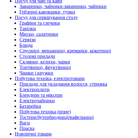
Посуд для чаю та кави
Заварники, чайники-заварники, чайники
Гейзерні кавоварки, турки
Посуд для сервірування столу
Графіни та глечики
Тарілки
Миски, салатники
Сервізи
Блюда
Соусниці, менажниці, креманки, кокотниці
Столові прилади
Склянки, келихи, чарки
Тортівниці, фруктівниці
Чашки і кружки
Побутова техніка, електротовари
Прилади для укладання волосся, стрижка
Електроплити
Блендери та міксери
Електрочайники
Батарейки
Побутова техніка (різне)
Тостери/бутербродниці/вафельниці
Ваги
Праска
Новорічні товари