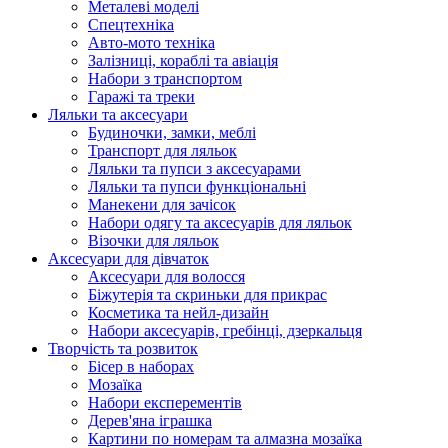
Металеві моделі
Спецтехніка
Авто-мото техніка
Залізниці, кораблі та авіація
Набори з транспортом
Гаражі та треки
Ляльки та аксесуари
Будиночки, замки, меблі
Транспорт для ляльок
Ляльки та пупси з аксесуарами
Ляльки та пупси функціональні
Манекени для зачісок
Набори одягу та аксесуарів для ляльок
Візочки для ляльок
Аксесуари для дівчаток
Аксесуари для волосся
Біжутерія та скриньки для прикрас
Косметика та нейл-дизайн
Набори аксесуарів, гребінці, дзеркальця
Творчість та розвиток
Бісер в наборах
Мозаїка
Набори експерементів
Дерев'яна іграшка
Картини по номерам та алмазна мозаїка