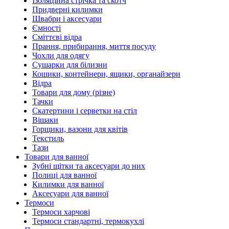
Ізоляційна стрічка та скотч
Придверні килимки
Швабри і аксесуари
Ємності
Сміттєві відра
Прання, прибирання, миття посуду
Чохли для одягу
Сушарки для білизни
Кошики, контейнери, ящики, органайзери
Відра
Товари для дому (різне)
Тачки
Скатертини і серветки на стіл
Вішаки
Горщики, вазони для квітів
Текстиль
Тази
Товари для ванної
Зубні щітки та аксесуари до них
Полиці для ванної
Килимки для ванної
Аксесуари для ванної
Термоси
Термоси харчові
Термоси стандартні, термокухлі