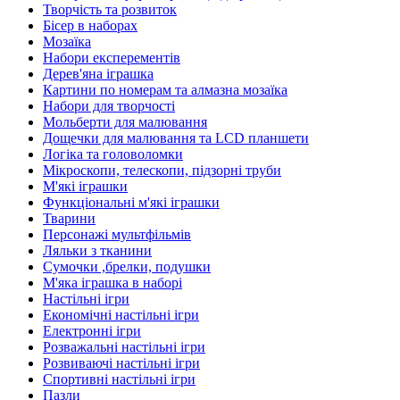
Творчість та розвиток
Бісер в наборах
Мозаїка
Набори експерементів
Дерев'яна іграшка
Картини по номерам та алмазна мозаїка
Набори для творчості
Мольберти для малювання
Дощечки для малювання та LCD планшети
Логіка та головоломки
Мікроскопи, телескопи, підзорні труби
М'які іграшки
Функціональні м'які іграшки
Тварини
Персонажі мультфільмів
Ляльки з тканини
Сумочки ,брелки, подушки
М'яка іграшка в наборі
Настільні ігри
Економічні настільні ігри
Електронні ігри
Розважальні настільні ігри
Розвиваючі настільні ігри
Спортивні настільні ігри
Пазли