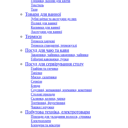
Горщики, вазони для квітів
Текстиль
Тази
Товари для ванної
Зубні щітки та аксесуари до них
Полиці для ванної
Килимки для ванної
Аксесуари для ванної
Термоси
Термоси харчові
Термоси стандартні, термокухлі
Посуд для чаю та кави
Заварники, чайники-заварники, чайники
Гейзерні кавоварки, турки
Посуд для сервірування столу
Графіни та глечики
Тарілки
Миски, салатники
Сервізи
Блюда
Соусниці, менажниці, креманки, кокотниці
Столові прилади
Склянки, келихи, чарки
Тортівниці, фруктівниці
Чашки і кружки
Побутова техніка, електротовари
Прилади для укладання волосся, стрижка
Електроплити
Блендери та міксери