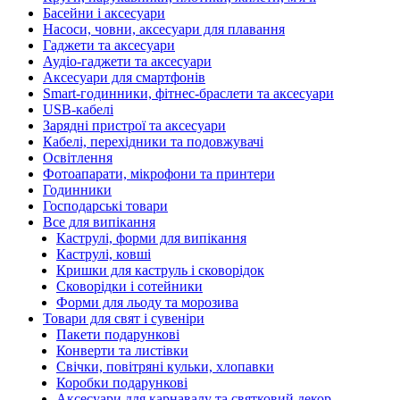
Басейни і аксесуари
Насоси, човни, аксесуари для плавання
Гаджети та аксесуари
Аудіо-гаджети та аксесуари
Аксесуари для смартфонів
Smart-годинники, фітнес-браслети та аксесуари
USB-кабелі
Зарядні пристрої та аксесуари
Кабелі, перехідники та подовжувачі
Освітлення
Фотоапарати, мікрофони та принтери
Годинники
Господарські товари
Все для випікання
Каструлі, форми для випікання
Каструлі, ковші
Кришки для каструль і сковорідок
Сковорідки і сотейники
Форми для льоду та морозива
Товари для свят і сувеніри
Пакети подарункові
Конверти та листівки
Свічки, повітряні кульки, хлопавки
Коробки подарункові
Аксесуари для карнавалу та святковий декор