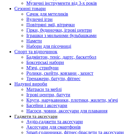
Музичні інструменти від 3-х років
Сезонні товари
Сачок для метеликів
Вуличні ігри
Повітряні змії, вітрячки
Гірки, будиночки, ігрові центри
Іграшки з мильними бульбашками
Намети
Набори для пісочниці
Спорт та відпочинок
Бадмінтон, теніс, дартс, баскетбол
Боксерські набори
М'ячі, стрибуни
Ролики, скейти, ковзани , захист
Тренажери, батути, фітнес
Надувні вироби
Матраси та меблі
Ігрові центри, батути
Круги, нарукавники, плотики, жилети, м'ячі
Басейни і аксесуари
Насоси, човни, аксесуари для плавання
Гаджети та аксесуари
Аудіо-гаджети та аксесуари
Аксесуари для смартфонів
Smart-годинники, фітнес-браслети та аксесуари