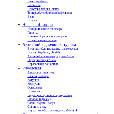
Електрочайники
Батарейки
Побутова техніка (різне)
Тостери/бутербродниці/вафельниці
Ваги
Праска
Новорічні товари
Новорічні елементи декору
Гірлянди
Ялинкові іграшки та аксесуари
Штучні ялинки і сосни
Активний відпочинок, туризм
Вуличні меблі, парасольки та аксесуари
Все для барбекю, пікніків
Активний відпочинок, туризм (різне)
Окуляри сонцезахисні
Парасольки і дощовики
Риболовля
Аксесуари для вудок
Блешня, воблера
Котушки
Кормушки
Оснащення
Прикормки
Род-поди і підставки під вудилища
Риболовля (різне)
Садки, підсаки, багри
Спінінги, вудки
Ящики, коробки, сумки для риболовлі