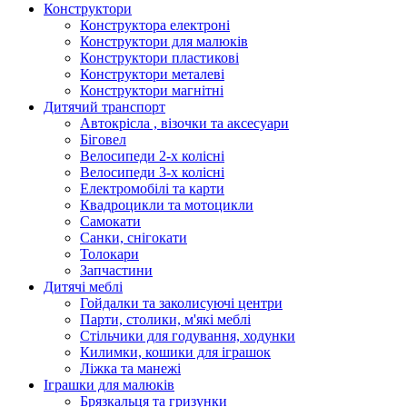
Конструктори
Конструктора електроні
Конструктори для малюків
Конструктори пластикові
Конструктори металеві
Конструктори магнітні
Дитячий транспорт
Автокрісла , візочки та аксесуари
Біговел
Велосипеди 2-х колісні
Велосипеди 3-х колісні
Електромобілі та карти
Квадроцикли та мотоцикли
Самокати
Санки, снігокати
Толокари
Запчастини
Дитячі меблі
Гойдалки та заколисуючі центри
Парти, столики, м'які меблі
Стільчики для годування, ходунки
Килимки, кошики для іграшок
Ліжка та манежі
Іграшки для малюків
Брязкальця та гризунки