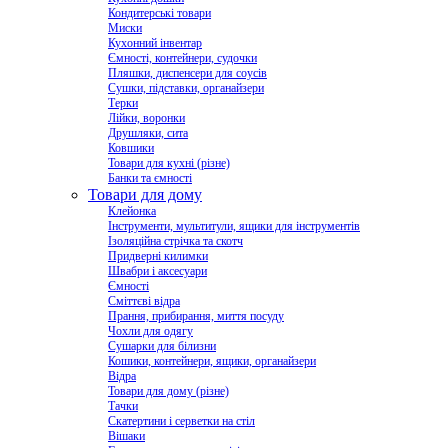
Кондитерські товари
Миски
Кухонний інвентар
Ємності, контейнери, судочки
Пляшки, диспенсери для соусів
Сушки, підставки, органайзери
Терки
Лійки, воронки
Друшляки, сита
Ковшики
Товари для кухні (різне)
Банки та ємності
Товари для дому
Клейонка
Інструменти, мультитули, ящики для інструментів
Ізоляційна стрічка та скотч
Придверні килимки
Швабри і аксесуари
Ємності
Сміттєві відра
Прання, прибирання, миття посуду
Чохли для одягу
Сушарки для білизни
Кошики, контейнери, ящики, органайзери
Відра
Товари для дому (різне)
Тачки
Скатертини і серветки на стіл
Вішаки