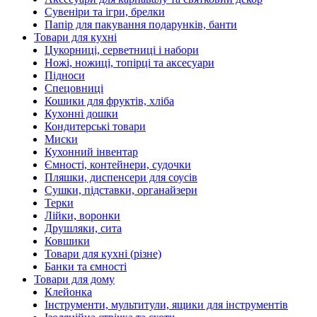
Сувеніри та ігри, брелки
Папір для пакування подарунків, банти
Товари для кухні
Цукорниці, серветниці і набори
Ножі, ножиці, топірці та аксесуари
Підноси
Спецовниці
Кошики для фруктів, хліба
Кухонні дошки
Кондитерські товари
Миски
Кухонний інвентар
Ємності, контейнери, судочки
Пляшки, диспенсери для соусів
Сушки, підставки, органайзери
Терки
Лійки, воронки
Друшляки, сита
Ковшики
Товари для кухні (різне)
Банки та ємності
Товари для дому
Клейонка
Інструменти, мультитули, ящики для інструментів