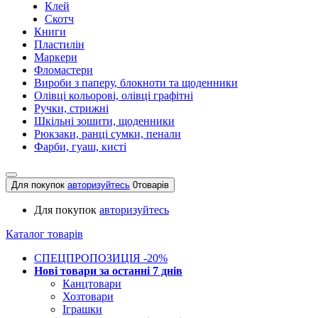
Клей
Скотч
Книги
Пластилін
Маркери
Фломастери
Вироби з паперу, блокноти та щоденники
Олівці кольорові, олівці графітні
Ручки, стрижні
Шкільні зошити, щоденники
Рюкзаки, ранці сумки, пенали
Фарби, гуаш, кисті
Для покупок
авторизуйтесь
0
товарів
Для покупок
авторизуйтесь
Каталог товарів
СПЕЦПРОПОЗИЦІЯ -20%
Нові товари за останнi 7 днiв
Канцтовари
Хозтовари
Іграшки