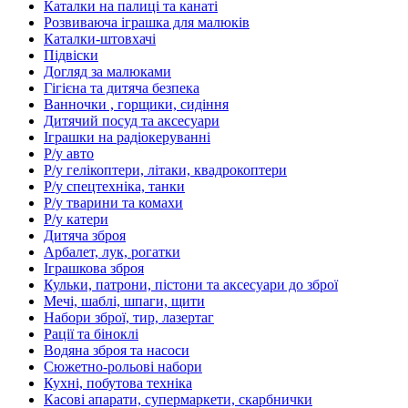
Каталки на палиці та канаті
Розвиваюча іграшка для малюків
Каталки-штовхачі
Підвіски
Догляд за малюками
Гігієна та дитяча безпека
Ванночки , горщики, сидіння
Дитячий посуд та аксесуари
Іграшки на радіокеруванні
Р/у авто
Р/у гелікоптери, літаки, квадрокоптери
Р/у спецтехніка, танки
Р/у тварини та комахи
Р/у катери
Дитяча зброя
Арбалет, лук, рогатки
Іграшкова зброя
Кульки, патрони, пістони та аксесуари до зброї
Мечі, шаблі, шпаги, щити
Набори зброї, тир, лазертаг
Рації та біноклі
Водяна зброя та насоси
Сюжетно-рольові набори
Кухні, побутова техніка
Касові апарати, супермаркети, скарбнички