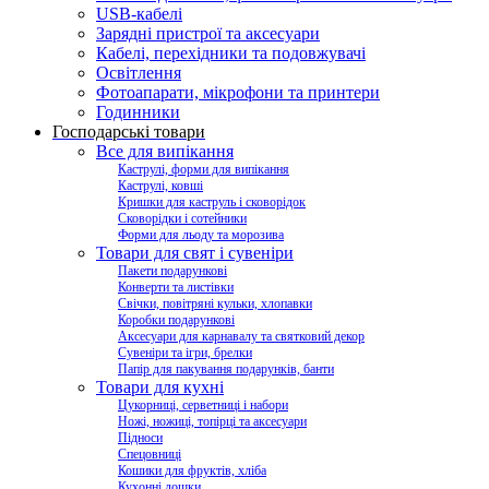
USB-кабелі
Зарядні пристрої та аксесуари
Кабелі, перехідники та подовжувачі
Освітлення
Фотоапарати, мікрофони та принтери
Годинники
Господарські товари
Все для випікання
Каструлі, форми для випікання
Каструлі, ковші
Кришки для каструль і сковорідок
Сковорідки і сотейники
Форми для льоду та морозива
Товари для свят і сувеніри
Пакети подарункові
Конверти та листівки
Свічки, повітряні кульки, хлопавки
Коробки подарункові
Аксесуари для карнавалу та святковий декор
Сувеніри та ігри, брелки
Папір для пакування подарунків, банти
Товари для кухні
Цукорниці, серветниці і набори
Ножі, ножиці, топірці та аксесуари
Підноси
Спецовниці
Кошики для фруктів, хліба
Кухонні дошки