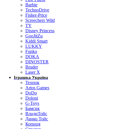
Barbie
TechnoDrive
Fisher-Price
Screechers Wild
TY
Disney Princess
GooJitZu
Kiddi Smart
LUKKY
Funko
DOKA
DINOSTER
Bruder
Laser X
Іграшка Україна
Технок
Artos Games
DoDo
Doloni
G-Toys
Бамсик
ВладиТойс
Данко Тойс
Копиця