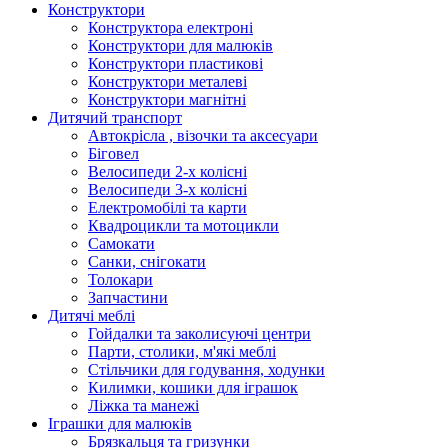
Конструктори
Конструктора електроні
Конструктори для малюків
Конструктори пластикові
Конструктори металеві
Конструктори магнітні
Дитячий транспорт
Автокрісла , візочки та аксесуари
Біговел
Велосипеди 2-х колісні
Велосипеди 3-х колісні
Електромобілі та карти
Квадроцикли та мотоцикли
Самокати
Санки, снігокати
Толокари
Запчастини
Дитячі меблі
Гойдалки та заколисуючі центри
Парти, столики, м'які меблі
Стільчики для годування, ходунки
Килимки, кошики для іграшок
Ліжка та манежі
Іграшки для малюків
Брязкальця та гризунки