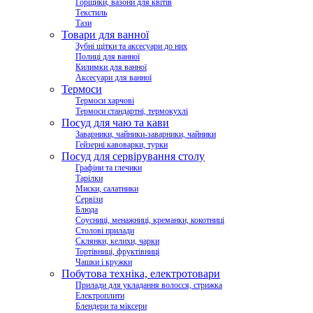
Горщики, вазони для квітів
Текстиль
Тази
Товари для ванної
Зубні щітки та аксесуари до них
Полиці для ванної
Килимки для ванної
Аксесуари для ванної
Термоси
Термоси харчові
Термоси стандартні, термокухлі
Посуд для чаю та кави
Заварники, чайники-заварники, чайники
Гейзерні кавоварки, турки
Посуд для сервірування столу
Графіни та глечики
Тарілки
Миски, салатники
Сервізи
Блюда
Соусниці, менажниці, креманки, кокотниці
Столові прилади
Склянки, келихи, чарки
Тортівниці, фруктівниці
Чашки і кружки
Побутова техніка, електротовари
Прилади для укладання волосся, стрижка
Електроплити
Блендери та міксери