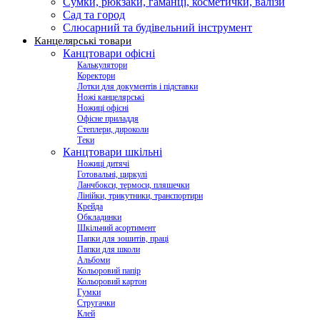
Сумки, рюкзаки, гаманці, косметички, валізи
Сад та город
Слюсарний та будівельний інструмент
Канцелярські товари
Канцтовари офісні
Калькулятори
Коректори
Лотки для документів і підставки
Ножі канцелярські
Ножиці офісні
Офісне приладдя
Степлери, дироколи
Теки
Канцтовари шкільні
Ножиці дитячі
Готовальні, циркулі
Ланчбокси, термоси, пляшечки
Лінійки, трикутники, транспортири
Крейда
Обкладинки
Шкільний асортимент
Папки для зошитів, праці
Папки для школи
Альбоми
Кольоровий папір
Кольоровий картон
Гумки
Стругачки
Клей