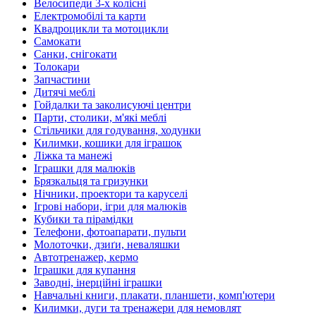
Велосипеди 3-х колісні
Електромобілі та карти
Квадроцикли та мотоцикли
Самокати
Санки, снігокати
Толокари
Запчастини
Дитячі меблі
Гойдалки та заколисуючі центри
Парти, столики, м'які меблі
Стільчики для годування, ходунки
Килимки, кошики для іграшок
Ліжка та манежі
Іграшки для малюків
Брязкальця та гризунки
Нічники, проектори та каруселі
Ігрові набори, ігри для малюків
Кубики та пірамідки
Телефони, фотоапарати, пульти
Молоточки, дзиґи, неваляшки
Автотренажер, кермо
Іграшки для купання
Заводні, інерційні іграшки
Навчальні книги, плакати, планшети, комп'ютери
Килимки, дуги та тренажери для немовлят