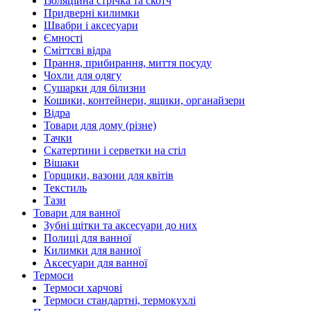
Ізоляційна стрічка та скотч
Придверні килимки
Швабри і аксесуари
Ємності
Сміттєві відра
Прання, прибирання, миття посуду
Чохли для одягу
Сушарки для білизни
Кошики, контейнери, ящики, органайзери
Відра
Товари для дому (різне)
Тачки
Скатертини і серветки на стіл
Вішаки
Горщики, вазони для квітів
Текстиль
Тази
Товари для ванної
Зубні щітки та аксесуари до них
Полиці для ванної
Килимки для ванної
Аксесуари для ванної
Термоси
Термоси харчові
Термоси стандартні, термокухлі