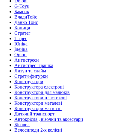
Doloni
G-Toys
Бамсик
ВладиТойс
Данко Тойс
Копиця
Стратег
Тігрес
Юніка
Ідейка
Оріон
Антистреси
Антистрес іграшка
Лизун та слайм
Стретч-фигурки
Конструктори
Конструктора електроні
Конструктори для малюків
Конструктори пластикові
Конструктори металеві
Конструктори магнітні
Дитячий транспорт
Автокрісла , візочки та аксесуари
Біговел
Велосипеди 2-х колісні