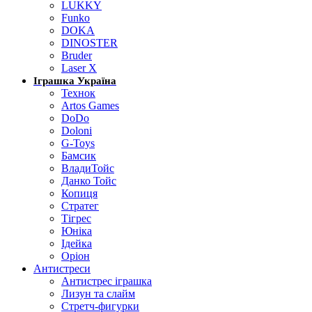
LUKKY
Funko
DOKA
DINOSTER
Bruder
Laser X
Іграшка Україна
Технок
Artos Games
DoDo
Doloni
G-Toys
Бамсик
ВладиТойс
Данко Тойс
Копиця
Стратег
Тігрес
Юніка
Ідейка
Оріон
Антистреси
Антистрес іграшка
Лизун та слайм
Стретч-фигурки