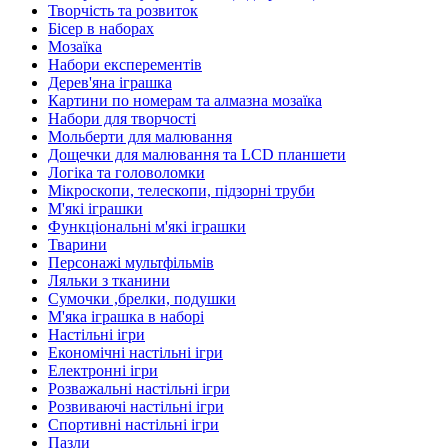
Творчість та розвиток
Бісер в наборах
Мозаїка
Набори експерементів
Дерев'яна іграшка
Картини по номерам та алмазна мозаїка
Набори для творчості
Мольберти для малювання
Дощечки для малювання та LCD планшети
Логіка та головоломки
Мікроскопи, телескопи, підзорні труби
М'які іграшки
Функціональні м'які іграшки
Тварини
Персонажі мультфільмів
Ляльки з тканини
Сумочки ,брелки, подушки
М'яка іграшка в наборі
Настільні ігри
Економічні настільні ігри
Електронні ігри
Розважальні настільні ігри
Розвиваючі настільні ігри
Спортивні настільні ігри
Пазли