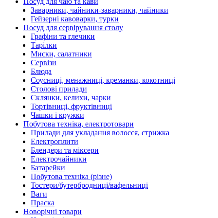
Посуд для чаю та кави
Заварники, чайники-заварники, чайники
Гейзерні кавоварки, турки
Посуд для сервірування столу
Графіни та глечики
Тарілки
Миски, салатники
Сервізи
Блюда
Соусниці, менажниці, креманки, кокотниці
Столові прилади
Склянки, келихи, чарки
Тортівниці, фруктівниці
Чашки і кружки
Побутова техніка, електротовари
Прилади для укладання волосся, стрижка
Електроплити
Блендери та міксери
Електрочайники
Батарейки
Побутова техніка (різне)
Тостери/бутербродниці/вафельниці
Ваги
Праска
Новорічні товари