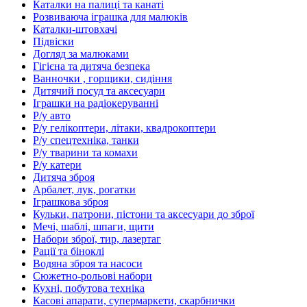
Каталки на палиці та канаті
Розвиваюча іграшка для малюків
Каталки-штовхачі
Підвіски
Догляд за малюками
Гігієна та дитяча безпека
Ванночки , горщики, сидіння
Дитячий посуд та аксесуари
Іграшки на радіокеруванні
Р/у авто
Р/у гелікоптери, літаки, квадрокоптери
Р/у спецтехніка, танки
Р/у тварини та комахи
Р/у катери
Дитяча зброя
Арбалет, лук, рогатки
Іграшкова зброя
Кульки, патрони, пістони та аксесуари до зброї
Мечі, шаблі, шпаги, щити
Набори зброї, тир, лазертаг
Рації та біноклі
Водяна зброя та насоси
Сюжетно-рольові набори
Кухні, побутова техніка
Касові апарати, супермаркети, скарбнички