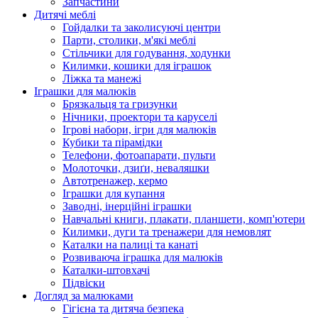
Запчастини
Дитячі меблі
Гойдалки та заколисуючі центри
Парти, столики, м'які меблі
Стільчики для годування, ходунки
Килимки, кошики для іграшок
Ліжка та манежі
Іграшки для малюків
Брязкальця та гризунки
Нічники, проектори та каруселі
Ігрові набори, ігри для малюків
Кубики та пірамідки
Телефони, фотоапарати, пульти
Молоточки, дзиґи, неваляшки
Автотренажер, кермо
Іграшки для купання
Заводні, інерційні іграшки
Навчальні книги, плакати, планшети, комп'ютери
Килимки, дуги та тренажери для немовлят
Каталки на палиці та канаті
Розвиваюча іграшка для малюків
Каталки-штовхачі
Підвіски
Догляд за малюками
Гігієна та дитяча безпека