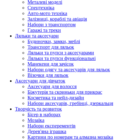
Металеві моделі
Спецтехніка
Авто-мото техніка
Залізниці, кораблі та авіація
Набори з транспортом
Гаражі та треки
Ляльки та аксесуари
Будиночки, замки, меблі
Транспорт для ляльок
Ляльки та пупси з аксесуарами
Ляльки та пупси функціональні
Манекени для зачісок
Набори одягу та аксесуарів для ляльок
Візочки для ляльок
Аксесуари для дівчаток
Аксесуари для волосся
Біжутерія та скриньки для прикрас
Косметика та нейл-дизайн
Набори аксесуарів, гребінці, дзеркальця
Творчість та розвиток
Бісер в наборах
Мозаїка
Набори експерементів
Дерев'яна іграшка
Картини по номерам та алмазна мозаїка