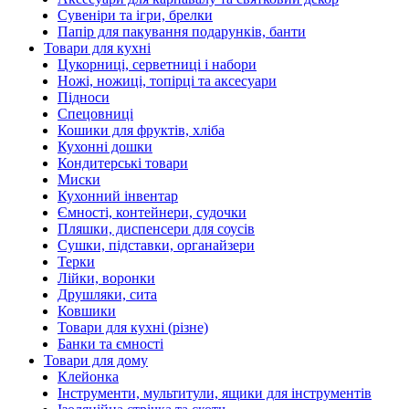
Сувеніри та ігри, брелки
Папір для пакування подарунків, банти
Товари для кухні
Цукорниці, серветниці і набори
Ножі, ножиці, топірці та аксесуари
Підноси
Спецовниці
Кошики для фруктів, хліба
Кухонні дошки
Кондитерські товари
Миски
Кухонний інвентар
Ємності, контейнери, судочки
Пляшки, диспенсери для соусів
Сушки, підставки, органайзери
Терки
Лійки, воронки
Друшляки, сита
Ковшики
Товари для кухні (різне)
Банки та ємності
Товари для дому
Клейонка
Інструменти, мультитули, ящики для інструментів