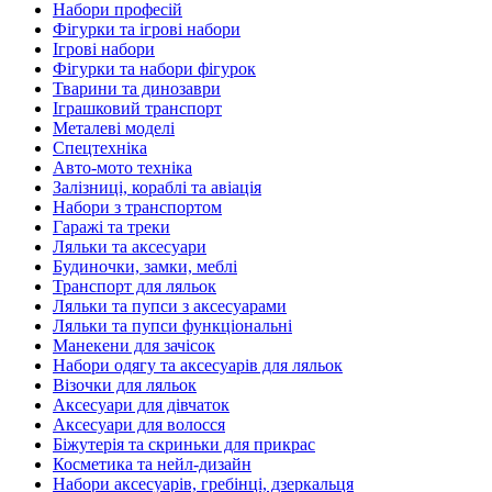
Набори професій
Фігурки та ігрові набори
Ігрові набори
Фігурки та набори фігурок
Тварини та динозаври
Іграшковий транспорт
Металеві моделі
Спецтехніка
Авто-мото техніка
Залізниці, кораблі та авіація
Набори з транспортом
Гаражі та треки
Ляльки та аксесуари
Будиночки, замки, меблі
Транспорт для ляльок
Ляльки та пупси з аксесуарами
Ляльки та пупси функціональні
Манекени для зачісок
Набори одягу та аксесуарів для ляльок
Візочки для ляльок
Аксесуари для дівчаток
Аксесуари для волосся
Біжутерія та скриньки для прикрас
Косметика та нейл-дизайн
Набори аксесуарів, гребінці, дзеркальця