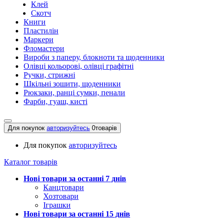
Клей
Скотч
Книги
Пластилін
Маркери
Фломастери
Вироби з паперу, блокноти та щоденники
Олівці кольорові, олівці графітні
Ручки, стрижні
Шкільні зошити, щоденники
Рюкзаки, ранці сумки, пенали
Фарби, гуаш, кисті
Для покупок
авторизуйтесь
0
товарів
Для покупок
авторизуйтесь
Каталог товарів
Нові товари за останнi 7 днiв
Канцтовари
Хозтовари
Іграшки
Нові товари за останнi 15 днiв