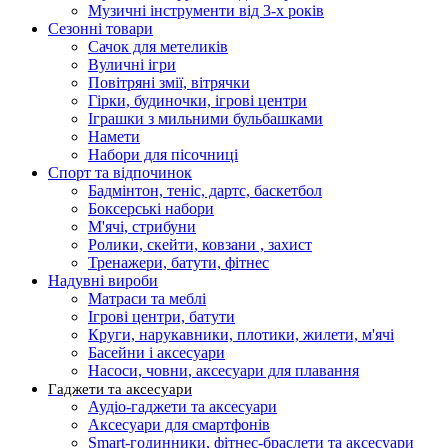
Музичні інструменти від 3-х років
Сезонні товари
Сачок для метеликів
Вуличні ігри
Повітряні змії, вітрячки
Гірки, будиночки, ігрові центри
Іграшки з мильними бульбашками
Намети
Набори для пісочниці
Спорт та відпочинок
Бадмінтон, теніс, дартс, баскетбол
Боксерські набори
М'ячі, стрибуни
Ролики, скейти, ковзани , захист
Тренажери, батути, фітнес
Надувні вироби
Матраси та меблі
Ігрові центри, батути
Круги, нарукавники, плотики, жилети, м'ячі
Басейни і аксесуари
Насоси, човни, аксесуари для плавання
Гаджети та аксесуари
Аудіо-гаджети та аксесуари
Аксесуари для смартфонів
Smart-годинники, фітнес-браслети та аксесуари