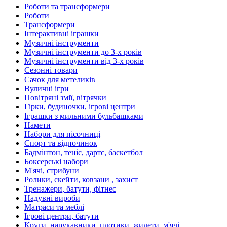
Роботи та трансформери
Роботи
Трансформери
Інтерактивні іграшки
Музичні інструменти
Музичні інструменти до 3-х років
Музичні інструменти від 3-х років
Сезонні товари
Сачок для метеликів
Вуличні ігри
Повітряні змії, вітрячки
Гірки, будиночки, ігрові центри
Іграшки з мильними бульбашками
Намети
Набори для пісочниці
Спорт та відпочинок
Бадмінтон, теніс, дартс, баскетбол
Боксерські набори
М'ячі, стрибуни
Ролики, скейти, ковзани , захист
Тренажери, батути, фітнес
Надувні вироби
Матраси та меблі
Ігрові центри, батути
Круги, нарукавники, плотики, жилети, м'ячі