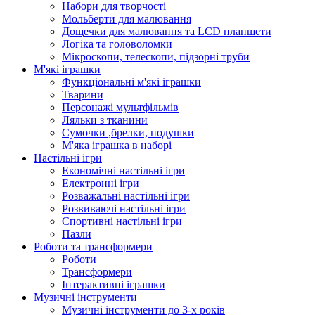
Набори для творчості
Мольберти для малювання
Дощечки для малювання та LCD планшети
Логіка та головоломки
Мікроскопи, телескопи, підзорні труби
М'які іграшки
Функціональні м'які іграшки
Тварини
Персонажі мультфільмів
Ляльки з тканини
Сумочки ,брелки, подушки
М'яка іграшка в наборі
Настільні ігри
Економічні настільні ігри
Електронні ігри
Розважальні настільні ігри
Розвиваючі настільні ігри
Спортивні настільні ігри
Пазли
Роботи та трансформери
Роботи
Трансформери
Інтерактивні іграшки
Музичні інструменти
Музичні інструменти до 3-х років