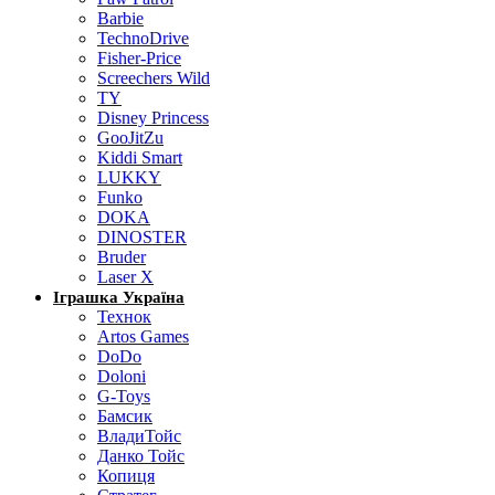
Barbie
TechnoDrive
Fisher-Price
Screechers Wild
TY
Disney Princess
GooJitZu
Kiddi Smart
LUKKY
Funko
DOKA
DINOSTER
Bruder
Laser X
Іграшка Україна
Технок
Artos Games
DoDo
Doloni
G-Toys
Бамсик
ВладиТойс
Данко Тойс
Копиця