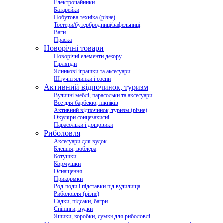
Електрочайники
Батарейки
Побутова техніка (різне)
Тостери/бутербродниці/вафельниці
Ваги
Праска
Новорічні товари
Новорічні елементи декору
Гірлянди
Ялинкові іграшки та аксесуари
Штучні ялинки і сосни
Активний відпочинок, туризм
Вуличні меблі, парасольки та аксесуари
Все для барбекю, пікніків
Активний відпочинок, туризм (різне)
Окуляри сонцезахисні
Парасольки і дощовики
Риболовля
Аксесуари для вудок
Блешня, воблера
Котушки
Кормушки
Оснащення
Прикормки
Род-поди і підставки під вудилища
Риболовля (різне)
Садки, підсаки, багри
Спінінги, вудки
Ящики, коробки, сумки для риболовлі