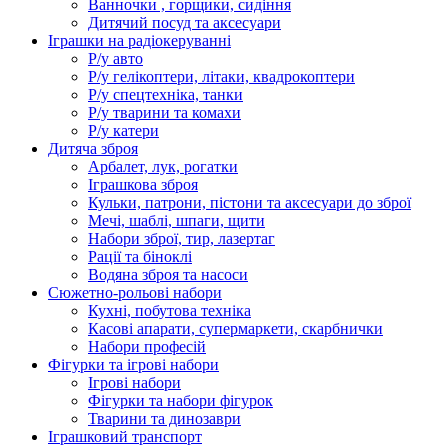
Ванночки , горщики, сидіння
Дитячий посуд та аксесуари
Іграшки на радіокеруванні
Р/у авто
Р/у гелікоптери, літаки, квадрокоптери
Р/у спецтехніка, танки
Р/у тварини та комахи
Р/у катери
Дитяча зброя
Арбалет, лук, рогатки
Іграшкова зброя
Кульки, патрони, пістони та аксесуари до зброї
Мечі, шаблі, шпаги, щити
Набори зброї, тир, лазертаг
Рації та біноклі
Водяна зброя та насоси
Сюжетно-рольові набори
Кухні, побутова техніка
Касові апарати, супермаркети, скарбнички
Набори професій
Фігурки та ігрові набори
Ігрові набори
Фігурки та набори фігурок
Тварини та динозаври
Іграшковий транспорт