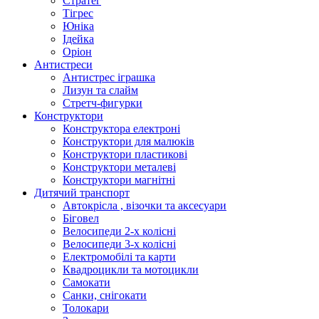
Стратег
Тігрес
Юніка
Ідейка
Оріон
Антистреси
Антистрес іграшка
Лизун та слайм
Стретч-фигурки
Конструктори
Конструктора електроні
Конструктори для малюків
Конструктори пластикові
Конструктори металеві
Конструктори магнітні
Дитячий транспорт
Автокрісла , візочки та аксесуари
Біговел
Велосипеди 2-х колісні
Велосипеди 3-х колісні
Електромобілі та карти
Квадроцикли та мотоцикли
Самокати
Санки, снігокати
Толокари