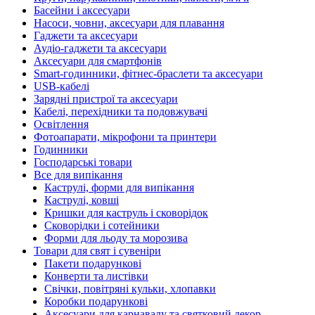
Басейни і аксесуари
Насоси, човни, аксесуари для плавання
Гаджети та аксесуари
Аудіо-гаджети та аксесуари
Аксесуари для смартфонів
Smart-годинники, фітнес-браслети та аксесуари
USB-кабелі
Зарядні пристрої та аксесуари
Кабелі, перехідники та подовжувачі
Освітлення
Фотоапарати, мікрофони та принтери
Годинники
Господарські товари
Все для випікання
Каструлі, форми для випікання
Каструлі, ковші
Кришки для каструль і сковорідок
Сковорідки і сотейники
Форми для льоду та морозива
Товари для свят і сувеніри
Пакети подарункові
Конверти та листівки
Свічки, повітряні кульки, хлопавки
Коробки подарункові
Аксесуари для карнавалу та святковий декор