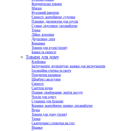
Кондитерські товари
Миски
Кухонний інвентар
Ємності, контейнери, судочки
Пляшки, диспенсери для соусів
Сушки, підставки, органайзери
Терки
Лійки, воронки
Друшляки, сита
Ковшики
Товари для кухні (різне)
Банки та ємності
Товари для дому
Клейонка
Інструменти, мультитули, ящики для інструментів
Ізоляційна стрічка та скотч
Придверні килимки
Швабри і аксесуари
Ємності
Сміттєві відра
Прання, прибирання, миття посуду
Чохли для одягу
Сушарки для білизни
Кошики, контейнери, ящики, органайзери
Відра
Товари для дому (різне)
Тачки
Скатертини і серветки на стіл
Вішаки