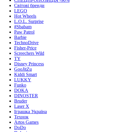
СПЕЦПРОПОЗИЦІЯ -90%
Світові бренди
LEGO
Hot Wheels
L.O.L. Surprise
#Sbabam
Paw Patrol
Barbie
TechnoDrive
Fisher-Price
Screechers Wild
TY
Disney Princess
GooJitZu
Kiddi Smart
LUKKY
Funko
DOKA
DINOSTER
Bruder
Laser X
Іграшка Україна
Технок
Artos Games
DoDo