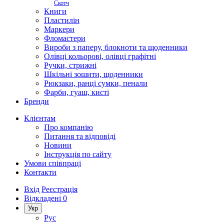
Скотч
Книги
Пластилін
Маркери
Фломастери
Вироби з паперу, блокноти та щоденники
Олівці кольорові, олівці графітні
Ручки, стрижні
Шкільні зошити, щоденники
Рюкзаки, ранці сумки, пенали
Фарби, гуаш, кисті
Бренди
Клієнтам
Про компанію
Питання та відповіді
Новини
Інструкція по сайту
Умови співпраці
Контакти
Вхід
Реєстрація
Відкладені
0
Укр
Рус