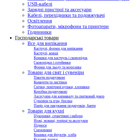
USB-кабелі
Зарядні пристрої та аксесуари
Кабелі, перехідники та подовжувачі
Освітлення
Фотоапарати, мікрофони та принтери
Годинники
Господарські товари
Все для випікання
Каструлі, форми для випікання
Каструлі, ковші
Кришки для каструль і сковорідок
Сковорідки і сотейники
Форми для льоду та морозива
Товари для свят і сувеніри
Пакети подарункові
Конверти та листівки
Свічки, повітряні кульки, хлопавки
Коробки подарункові
Аксесуари для карнавалу та святковий декор
Сувеніри та ігри, брелки
Папір для пакування подарунків, банти
Товари для кухні
Цукорниці, серветниці і набори
Ножі, ножиці, топірці та аксесуари
Підноси
Спецовниці
Кошики для фруктів, хліба
Кухонні дошки