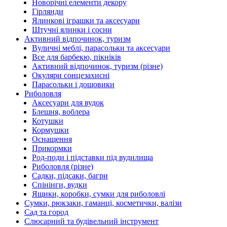
Новорічні елементи декору
Гірлянди
Ялинкові іграшки та аксесуари
Штучні ялинки і сосни
Активний відпочинок, туризм
Вуличні меблі, парасольки та аксесуари
Все для барбекю, пікніків
Активний відпочинок, туризм (різне)
Окуляри сонцезахисні
Парасольки і дощовики
Риболовля
Аксесуари для вудок
Блешня, воблера
Котушки
Кормушки
Оснащення
Прикормки
Род-поди і підставки під вудилища
Риболовля (різне)
Садки, підсаки, багри
Спінінги, вудки
Ящики, коробки, сумки для риболовлі
Сумки, рюкзаки, гаманці, косметички, валізи
Сад та город
Слюсарний та будівельний інструмент