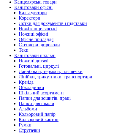
Канцелярські товари
Канцтовари офісні
Калькулятори
Коректори
Лотки для документів і підставки
Ножі канцелярські
Ножиці офісні
Офісне приладдя
Степлери, дироколи
Теки
Канцтовари шкільні
Ножиці дитячі
Готовальні, циркулі
Ланчбокси, термоси, пляшечки
Лінійки, трикутники, транспортири
Крейда
Обкладинки
Шкільний асортимент
Папки для зошитів, праці
Папки для школи
Альбоми
Кольоровий папір
Кольоровий картон
Гумки
Стругачки