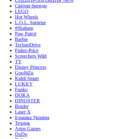
СПЕЦПРОПОЗИЦІЯ -90%
Світові бренди
LEGO
Hot Wheels
L.O.L. Surprise
#Sbabam
Paw Patrol
Barbie
TechnoDrive
Fisher-Price
Screechers Wild
TY
Disney Princess
GooJitZu
Kiddi Smart
LUKKY
Funko
DOKA
DINOSTER
Bruder
Laser X
Іграшка Україна
Технок
Artos Games
DoDo