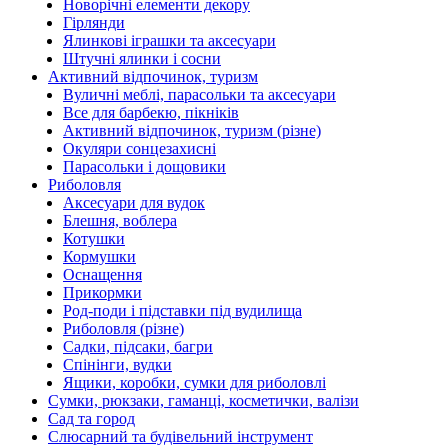
Новорічні елементи декору
Гірлянди
Ялинкові іграшки та аксесуари
Штучні ялинки і сосни
Активний відпочинок, туризм
Вуличні меблі, парасольки та аксесуари
Все для барбекю, пікніків
Активний відпочинок, туризм (різне)
Окуляри сонцезахисні
Парасольки і дощовики
Риболовля
Аксесуари для вудок
Блешня, воблера
Котушки
Кормушки
Оснащення
Прикормки
Род-поди і підставки під вудилища
Риболовля (різне)
Садки, підсаки, багри
Спінінги, вудки
Ящики, коробки, сумки для риболовлі
Сумки, рюкзаки, гаманці, косметички, валізи
Сад та город
Слюсарний та будівельний інструмент