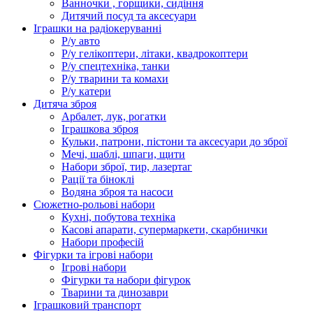
Ванночки , горщики, сидіння
Дитячий посуд та аксесуари
Іграшки на радіокеруванні
Р/у авто
Р/у гелікоптери, літаки, квадрокоптери
Р/у спецтехніка, танки
Р/у тварини та комахи
Р/у катери
Дитяча зброя
Арбалет, лук, рогатки
Іграшкова зброя
Кульки, патрони, пістони та аксесуари до зброї
Мечі, шаблі, шпаги, щити
Набори зброї, тир, лазертаг
Рації та біноклі
Водяна зброя та насоси
Сюжетно-рольові набори
Кухні, побутова техніка
Касові апарати, супермаркети, скарбнички
Набори професій
Фігурки та ігрові набори
Ігрові набори
Фігурки та набори фігурок
Тварини та динозаври
Іграшковий транспорт