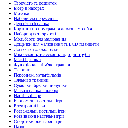
Творчість та розвиток
Бісер в наборах
Мозаїка
Набори експерементів
Дерев'яна іграшка
Картини по номерам та алмазна мозаїка
Набори для творчості
Мольберти для малювання
Дощечки для малювання та LCD планшети
Логіка та головоломки
Мікроскопи, телескопи, підзорні труби
М'які іграшки
Функціональні м'які іграшки
Тварини
Персонажі мультфільмів
Ляльки з тканини
Сумочки ,брелки, подушки
М'яка іграшка в наборі
Настільні ігри
Економічні настільні ігри
Електронні ігри
Розважальні настільні ігри
Розвиваючі настільні ігри
Спортивні настільні ігри
Пазли