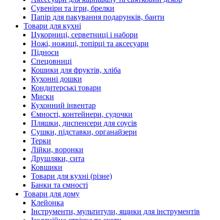
Сувеніри та ігри, брелки
Папір для пакування подарунків, банти
Товари для кухні
Цукорниці, серветниці і набори
Ножі, ножиці, топірці та аксесуари
Підноси
Спецовниці
Кошики для фруктів, хліба
Кухонні дошки
Кондитерські товари
Миски
Кухонний інвентар
Ємності, контейнери, судочки
Пляшки, диспенсери для соусів
Сушки, підставки, органайзери
Терки
Лійки, воронки
Друшляки, сита
Ковшики
Товари для кухні (різне)
Банки та ємності
Товари для дому
Клейонка
Інструменти, мультитули, ящики для інструментів