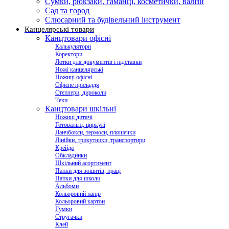
Сумки, рюкзаки, гаманці, косметички, валізи
Сад та город
Слюсарний та будівельний інструмент
Канцелярські товари
Канцтовари офісні
Калькулятори
Коректори
Лотки для документів і підставки
Ножі канцелярські
Ножиці офісні
Офісне приладдя
Степлери, дироколи
Теки
Канцтовари шкільні
Ножиці дитячі
Готовальні, циркулі
Ланчбокси, термоси, пляшечки
Лінійки, трикутники, транспортири
Крейда
Обкладинки
Шкільний асортимент
Папки для зошитів, праці
Папки для школи
Альбоми
Кольоровий папір
Кольоровий картон
Гумки
Стругачки
Клей