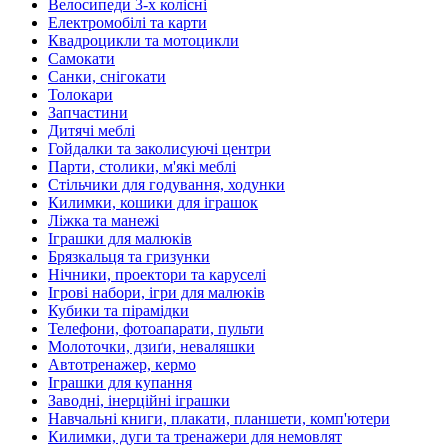
Велосипеди 3-х колісні
Електромобілі та карти
Квадроцикли та мотоцикли
Самокати
Санки, снігокати
Толокари
Запчастини
Дитячі меблі
Гойдалки та заколисуючі центри
Парти, столики, м'які меблі
Стільчики для годування, ходунки
Килимки, кошики для іграшок
Ліжка та манежі
Іграшки для малюків
Брязкальця та гризунки
Нічники, проектори та каруселі
Ігрові набори, ігри для малюків
Кубики та пірамідки
Телефони, фотоапарати, пульти
Молоточки, дзиґи, неваляшки
Автотренажер, кермо
Іграшки для купання
Заводні, інерційні іграшки
Навчальні книги, плакати, планшети, комп'ютери
Килимки, дуги та тренажери для немовлят