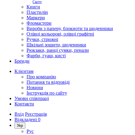
Скотч
Книги
Пластилін
Маркери
Фломастери
Вироби з паперу, блокноти та щоденники
Олівці кольорові, олівці графітні
Ручки, стрижні
Шкільні зошити, щоденники
Рюкзаки, ранці сумки, пенали
Фарби, гуаш, кисті
Бренди
Клієнтам
Про компанію
Питання та відповіді
Новини
Інструкція по сайту
Умови співпраці
Контакти
Вхід
Реєстрація
Відкладені
0
Укр
Рус