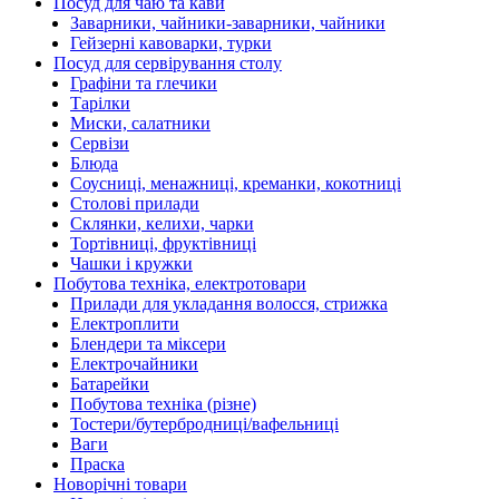
Посуд для чаю та кави
Заварники, чайники-заварники, чайники
Гейзерні кавоварки, турки
Посуд для сервірування столу
Графіни та глечики
Тарілки
Миски, салатники
Сервізи
Блюда
Соусниці, менажниці, креманки, кокотниці
Столові прилади
Склянки, келихи, чарки
Тортівниці, фруктівниці
Чашки і кружки
Побутова техніка, електротовари
Прилади для укладання волосся, стрижка
Електроплити
Блендери та міксери
Електрочайники
Батарейки
Побутова техніка (різне)
Тостери/бутербродниці/вафельниці
Ваги
Праска
Новорічні товари