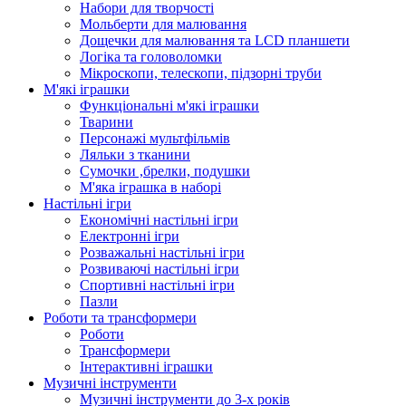
Набори для творчості
Мольберти для малювання
Дощечки для малювання та LCD планшети
Логіка та головоломки
Мікроскопи, телескопи, підзорні труби
М'які іграшки
Функціональні м'які іграшки
Тварини
Персонажі мультфільмів
Ляльки з тканини
Сумочки ,брелки, подушки
М'яка іграшка в наборі
Настільні ігри
Економічні настільні ігри
Електронні ігри
Розважальні настільні ігри
Розвиваючі настільні ігри
Спортивні настільні ігри
Пазли
Роботи та трансформери
Роботи
Трансформери
Інтерактивні іграшки
Музичні інструменти
Музичні інструменти до 3-х років