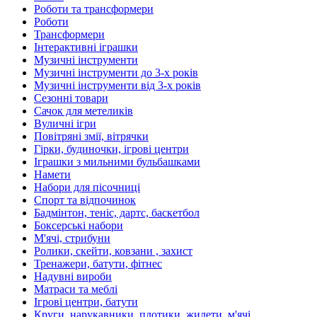
Роботи та трансформери
Роботи
Трансформери
Інтерактивні іграшки
Музичні інструменти
Музичні інструменти до 3-х років
Музичні інструменти від 3-х років
Сезонні товари
Сачок для метеликів
Вуличні ігри
Повітряні змії, вітрячки
Гірки, будиночки, ігрові центри
Іграшки з мильними бульбашками
Намети
Набори для пісочниці
Спорт та відпочинок
Бадмінтон, теніс, дартс, баскетбол
Боксерські набори
М'ячі, стрибуни
Ролики, скейти, ковзани , захист
Тренажери, батути, фітнес
Надувні вироби
Матраси та меблі
Ігрові центри, батути
Круги, нарукавники, плотики, жилети, м'ячі