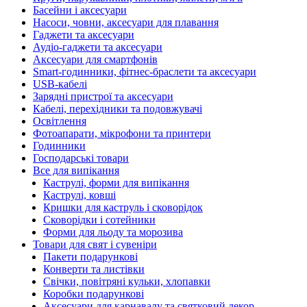
Басейни і аксесуари
Насоси, човни, аксесуари для плавання
Гаджети та аксесуари
Аудіо-гаджети та аксесуари
Аксесуари для смартфонів
Smart-годинники, фітнес-браслети та аксесуари
USB-кабелі
Зарядні пристрої та аксесуари
Кабелі, перехідники та подовжувачі
Освітлення
Фотоапарати, мікрофони та принтери
Годинники
Господарські товари
Все для випікання
Каструлі, форми для випікання
Каструлі, ковші
Кришки для каструль і сковорідок
Сковорідки і сотейники
Форми для льоду та морозива
Товари для свят і сувеніри
Пакети подарункові
Конверти та листівки
Свічки, повітряні кульки, хлопавки
Коробки подарункові
Аксесуари для карнавалу та святковий декор