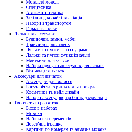
Металеві моделі
Спецтехніка
Авто-мото техніка
Залізниці, кораблі та авіація
Набори з транспортом
Гаражі та треки
Ляльки та аксесуари
Будиночки, замки, меблі
Транспорт для ляльок
Ляльки та пупси з аксесуарами
Ляльки та пупси функціональні
Манекени для зачісок
Набори одягу та аксесуарів для ляльок
Візочки для ляльок
Аксесуари для дівчаток
Аксесуари для волосся
Біжутерія та скриньки для прикрас
Косметика та нейл-дизайн
Набори аксесуарів, гребінці, дзеркальця
Творчість та розвиток
Бісер в наборах
Мозаїка
Набори експерементів
Дерев'яна іграшка
Картини по номерам та алмазна мозаїка