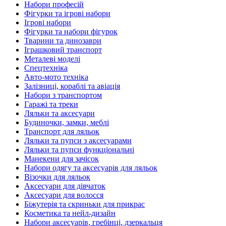
Набори професій
Фігурки та ігрові набори
Ігрові набори
Фігурки та набори фігурок
Тварини та динозаври
Іграшковий транспорт
Металеві моделі
Спецтехніка
Авто-мото техніка
Залізниці, кораблі та авіація
Набори з транспортом
Гаражі та треки
Ляльки та аксесуари
Будиночки, замки, меблі
Транспорт для ляльок
Ляльки та пупси з аксесуарами
Ляльки та пупси функціональні
Манекени для зачісок
Набори одягу та аксесуарів для ляльок
Візочки для ляльок
Аксесуари для дівчаток
Аксесуари для волосся
Біжутерія та скриньки для прикрас
Косметика та нейл-дизайн
Набори аксесуарів, гребінці, дзеркальця