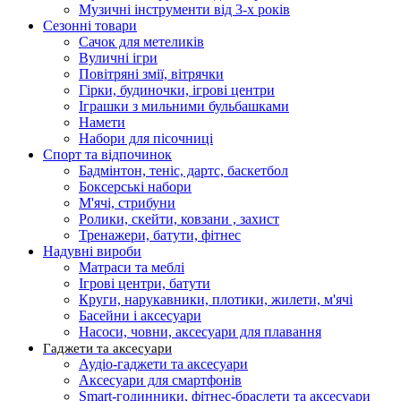
Музичні інструменти від 3-х років
Сезонні товари
Сачок для метеликів
Вуличні ігри
Повітряні змії, вітрячки
Гірки, будиночки, ігрові центри
Іграшки з мильними бульбашками
Намети
Набори для пісочниці
Спорт та відпочинок
Бадмінтон, теніс, дартс, баскетбол
Боксерські набори
М'ячі, стрибуни
Ролики, скейти, ковзани , захист
Тренажери, батути, фітнес
Надувні вироби
Матраси та меблі
Ігрові центри, батути
Круги, нарукавники, плотики, жилети, м'ячі
Басейни і аксесуари
Насоси, човни, аксесуари для плавання
Гаджети та аксесуари
Аудіо-гаджети та аксесуари
Аксесуари для смартфонів
Smart-годинники, фітнес-браслети та аксесуари