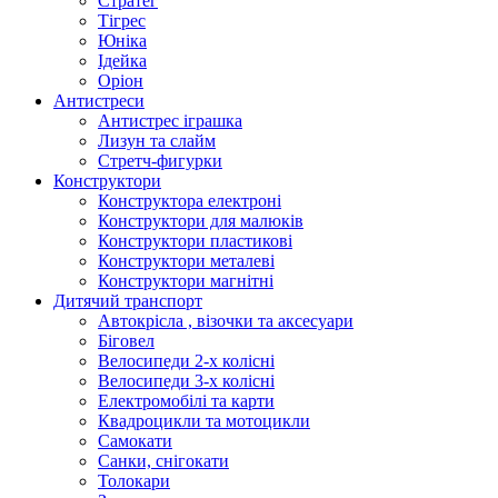
Стратег
Тігрес
Юніка
Ідейка
Оріон
Антистреси
Антистрес іграшка
Лизун та слайм
Стретч-фигурки
Конструктори
Конструктора електроні
Конструктори для малюків
Конструктори пластикові
Конструктори металеві
Конструктори магнітні
Дитячий транспорт
Автокрісла , візочки та аксесуари
Біговел
Велосипеди 2-х колісні
Велосипеди 3-х колісні
Електромобілі та карти
Квадроцикли та мотоцикли
Самокати
Санки, снігокати
Толокари