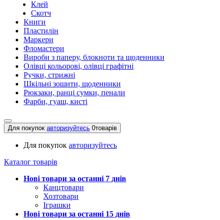
Клей
Скотч
Книги
Пластилін
Маркери
Фломастери
Вироби з паперу, блокноти та щоденники
Олівці кольорові, олівці графітні
Ручки, стрижні
Шкільні зошити, щоденники
Рюкзаки, ранці сумки, пенали
Фарби, гуаш, кисті
Для покупок
авторизуйтесь
0
товарів
Для покупок
авторизуйтесь
Каталог товарів
Нові товари за останнi 7 днiв
Канцтовари
Хозтовари
Іграшки
Нові товари за останнi 15 днiв