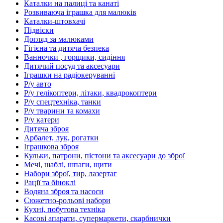
Каталки на палиці та канаті
Розвиваюча іграшка для малюків
Каталки-штовхачі
Підвіски
Догляд за малюками
Гігієна та дитяча безпека
Ванночки , горщики, сидіння
Дитячий посуд та аксесуари
Іграшки на радіокеруванні
Р/у авто
Р/у гелікоптери, літаки, квадрокоптери
Р/у спецтехніка, танки
Р/у тварини та комахи
Р/у катери
Дитяча зброя
Арбалет, лук, рогатки
Іграшкова зброя
Кульки, патрони, пістони та аксесуари до зброї
Мечі, шаблі, шпаги, щити
Набори зброї, тир, лазертаг
Рації та біноклі
Водяна зброя та насоси
Сюжетно-рольові набори
Кухні, побутова техніка
Касові апарати, супермаркети, скарбнички