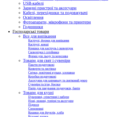
USB-кабелі
Зарядні пристрої та аксесуари
Кабелі, перехідники та подовжувачі
Освітлення
Фотоапарати, мікрофони та принтери
Годинники
Господарські товари
Все для випікання
Каструлі, форми для випікання
Каструлі, ковші
Кришки для каструль і сковорідок
Сковорідки і сотейники
Форми для льоду та морозива
Товари для свят і сувеніри
Пакети подарункові
Конверти та листівки
Свічки, повітряні кульки, хлопавки
Коробки подарункові
Аксесуари для карнавалу та святковий декор
Сувеніри та ігри, брелки
Папір для пакування подарунків, банти
Товари для кухні
Цукорниці, серветниці і набори
Ножі, ножиці, топірці та аксесуари
Підноси
Спецовниці
Кошики для фруктів, хліба
Кухонні дошки