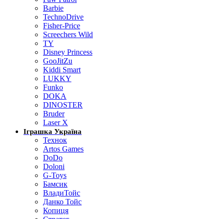
Barbie
TechnoDrive
Fisher-Price
Screechers Wild
TY
Disney Princess
GooJitZu
Kiddi Smart
LUKKY
Funko
DOKA
DINOSTER
Bruder
Laser X
Іграшка Україна
Технок
Artos Games
DoDo
Doloni
G-Toys
Бамсик
ВладиТойс
Данко Тойс
Копиця