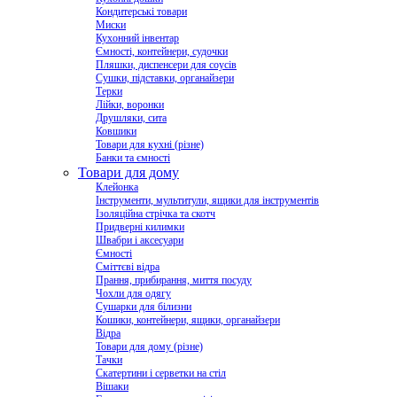
Кондитерські товари
Миски
Кухонний інвентар
Ємності, контейнери, судочки
Пляшки, диспенсери для соусів
Сушки, підставки, органайзери
Терки
Лійки, воронки
Друшляки, сита
Ковшики
Товари для кухні (різне)
Банки та ємності
Товари для дому
Клейонка
Інструменти, мультитули, ящики для інструментів
Ізоляційна стрічка та скотч
Придверні килимки
Швабри і аксесуари
Ємності
Сміттєві відра
Прання, прибирання, миття посуду
Чохли для одягу
Сушарки для білизни
Кошики, контейнери, ящики, органайзери
Відра
Товари для дому (різне)
Тачки
Скатертини і серветки на стіл
Вішаки