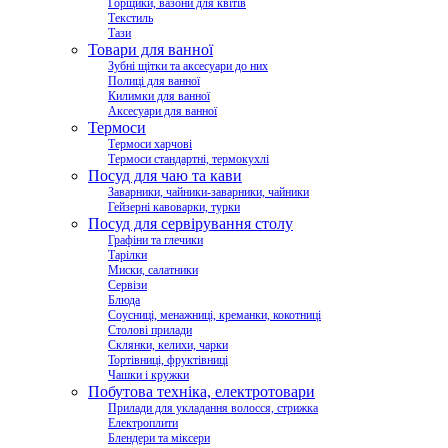
Горщики, вазони для квітів
Текстиль
Тази
Товари для ванної
Зубні щітки та аксесуари до них
Полиці для ванної
Килимки для ванної
Аксесуари для ванної
Термоси
Термоси харчові
Термоси стандартні, термокухлі
Посуд для чаю та кави
Заварники, чайники-заварники, чайники
Гейзерні кавоварки, турки
Посуд для сервірування столу
Графіни та глечики
Тарілки
Миски, салатники
Сервізи
Блюда
Соусниці, менажниці, креманки, кокотниці
Столові прилади
Склянки, келихи, чарки
Тортівниці, фруктівниці
Чашки і кружки
Побутова техніка, електротовари
Прилади для укладання волосся, стрижка
Електроплити
Блендери та міксери