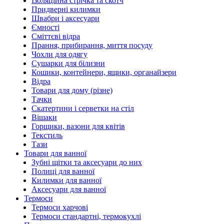
Ізоляційна стрічка та скотч
Придверні килимки
Швабри і аксесуари
Ємності
Сміттєві відра
Прання, прибирання, миття посуду
Чохли для одягу
Сушарки для білизни
Кошики, контейнери, ящики, органайзери
Відра
Товари для дому (різне)
Тачки
Скатертини і серветки на стіл
Вішаки
Горщики, вазони для квітів
Текстиль
Тази
Товари для ванної
Зубні щітки та аксесуари до них
Полиці для ванної
Килимки для ванної
Аксесуари для ванної
Термоси
Термоси харчові
Термоси стандартні, термокухлі