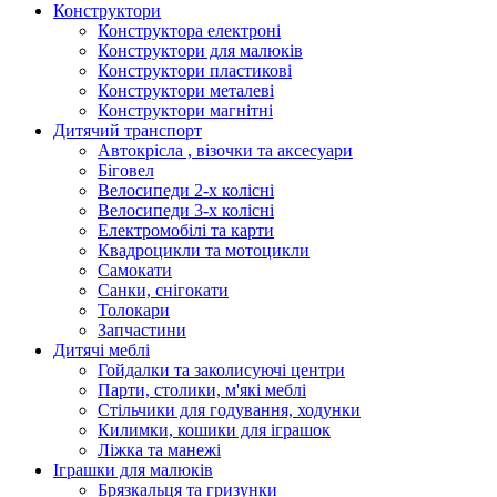
Конструктори
Конструктора електроні
Конструктори для малюків
Конструктори пластикові
Конструктори металеві
Конструктори магнітні
Дитячий транспорт
Автокрісла , візочки та аксесуари
Біговел
Велосипеди 2-х колісні
Велосипеди 3-х колісні
Електромобілі та карти
Квадроцикли та мотоцикли
Самокати
Санки, снігокати
Толокари
Запчастини
Дитячі меблі
Гойдалки та заколисуючі центри
Парти, столики, м'які меблі
Стільчики для годування, ходунки
Килимки, кошики для іграшок
Ліжка та манежі
Іграшки для малюків
Брязкальця та гризунки