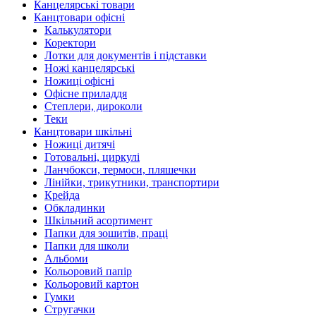
Канцелярські товари
Канцтовари офісні
Калькулятори
Коректори
Лотки для документів і підставки
Ножі канцелярські
Ножиці офісні
Офісне приладдя
Степлери, дироколи
Теки
Канцтовари шкільні
Ножиці дитячі
Готовальні, циркулі
Ланчбокси, термоси, пляшечки
Лінійки, трикутники, транспортири
Крейда
Обкладинки
Шкільний асортимент
Папки для зошитів, праці
Папки для школи
Альбоми
Кольоровий папір
Кольоровий картон
Гумки
Стругачки