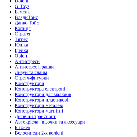
Doloni
G-Toys
Бамсик
ВладиТойс
Данко Тойс
Копиця
Стратег
Тігрес
Юніка
Ідейка
Оріон
Антистреси
Антистрес іграшка
Лизун та слайм
Стретч-фигурки
Конструктори
Конструктора електроні
Конструктори для малюків
Конструктори пластикові
Конструктори металеві
Конструктори магнітні
Дитячий транспорт
Автокрісла , візочки та аксесуари
Біговел
Велосипеди 2-х колісні