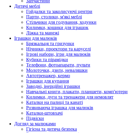
Запчастини
Дитячі меблі
Гойдалки та заколисуючі центри
Парти, столики, м'які меблі
Стільчики для годування, ходунки
Килимки, кошики для іграшок
Ліжка та манежі
Іграшки для малюків
Брязкальця та гризунки
Нічники, проектори та каруселі
Ігрові набори, ігри для малюків
Кубики та пірамідки
Телефони, фотоапарати, пульти
Молоточки, дзиґи, неваляшки
Автотренажер, кермо
Іграшки для купання
Заводні, інерційні іграшки
Навчальні книги, плакати, планшети, комп'ютери
Килимки, дуги та тренажери для немовлят
Каталки на палиці та канаті
Розвиваюча іграшка для малюків
Каталки-штовхачі
Підвіски
Догляд за малюками
Гігієна та дитяча безпека