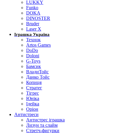
LUKKY
Funko
DOKA
DINOSTER
Bruder
Laser X
Іграшка Україна
Технок
Artos Games
DoDo
Doloni
G-Toys
Бамсик
ВладиТойс
Данко Тойс
Копиця
Стратег
Тігрес
Юніка
Ідейка
Оріон
Антистреси
Антистрес іграшка
Лизун та слайм
Стретч-фигурки