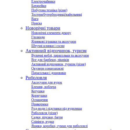
Електрочайники
Батарейки
Побутова техніка (різне)
Тостери/бутербродниці/вафельниці
Ваги
Праска
Новорічні товари
Новорічні елементи декору
Гірлянди
Ялинкові іграшки та аксесуари
Штучні ялинки і сосни
Активний відпочинок, туризм
Вуличні меблі, парасольки та аксесуари
Все для барбекю, пікніків
Активний відпочинок, туризм (різне)
Окуляри сонцезахисні
Парасольки і дощовики
Риболовля
Аксесуари для вудок
Блешня, воблера
Котушки
Кормушки
Оснащення
Прикормки
Род-поди і підставки під вудилища
Риболовля (різне)
Садки, підсаки, багри
Спінінги, вудки
Ящики, коробки, сумки для риболовлі